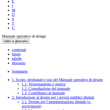
E
I
M
O
S
T
U
Manuale operativo di design
indici e glossario
contenuti
figure
tabelle
glossario
Sommario
1. Scopo, destinatari e uso del Manuale operativo di design
1.1. Versionamento e storico
1.2. Consultazione del manuale
1.3. Contribuisci al manuale
2. Introduzione al design per i servizi pubblici digitali
2.1. Design per l’amministrazione digitale (
e-
government
)