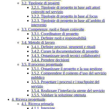
3.2. Tipologie di progetti
3.2.1. Tipologie di progetto in base agli attori
coinvolti nel servizio
3.2.2. Tipologie di progetto in base al focus
3.2.3. Tipologie di progetto in base all’ambito di
intervento
3.3. Competenze, ruoli e figure coinvolte
3.3.1. Coordinatore di progetto
3.3.2. Definire ruoli e responsabilità
3.4. Metodo di lavoro
3.4.1. Definire processi, strumenti e rituali
3.4.2. Curare la documentazione di progetto
3.4.3. Organizzare tavoli tecnici collaborativi
3.4.4. Prendere decisioni
3.5. Il processo progettuale
3.5.1. Organizzare il progetto e la sua gestione
3.5.2. Comprendere il contesto d’uso del servizio
pubblico
3.5.3. Progettare i processi e i
touchpoint
del
servizio
3.5.4. Realizzare l’interfaccia utente del servizio
3.5.5. Validare la soluzione ottenuta
4. Ricerca progettuale
4.1. Ricerca primaria
4.1.1. Interviste