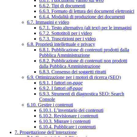
6.6.1. I documenti vanno sul web
6.6.2. Tipi di documenti
6.6.3. Formato di lettura dei documenti elettronici
6.6.4. Modalità di produzione dei documenti
6.7. Immagini e video
6.7.1. Testo alternativo (alt text) per le immagini
6.7.2. Sottotitoli per i video
6.7.3. Trascrizioni per i video
6.8. Proprietà intellettuale e privacy
6.8.1. Pubblicazione di contenuti prodotti dalla
Pubblica Amministrazione
6.8.2. Pubblicazione di contenuti non prodotti
dalla Pubblica Amministrazione
6.8.3. Consenso dei soggetti ritratti
6.9. Ottimizzazione per i motori di ricerca (SEO)
6.9.1. I fattori
on-page
6.9.2. I fattori
off-page
6.9.3. Strumenti di diagnostica SEO: Search
Console
6.10. Gestire i contenuti
6.10.1. L’inventario dei contenuti
6.10.2. Revisionare i contenuti
6.10.3. Migrare i contenuti
6.10.4. Pubblicare i contenuti
7. Progettazione dell’interazione