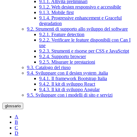
9.1.1. Attività preliminari
9.1.2. Web design responsivo e accessibile
9.1.3. Mobile first
9.1.4. Progressive enhancement e Graceful
degradation
9.2. Strumenti di supporto allo sviluppo del software
9.2.1. Feature detection
9.2.2. Verificare le feature disponibili con Can I
use
9.2.3. Strumenti e risorse per CSS e JavaScript
9.2.4. Supporto browser
9.2.5. Misurare le prestazioni
9.3. Catalogo del riuso
9.4. Sviluppare con il design system .italia
9.4.1. Il framework Bootstrap Italia
9.4.2. Il kit di sviluppo React
9.4.3. Il kit di sviluppo Angular
9.5. Sviluppare con i modelli di sito e servizi
glossario
A
B
C
D