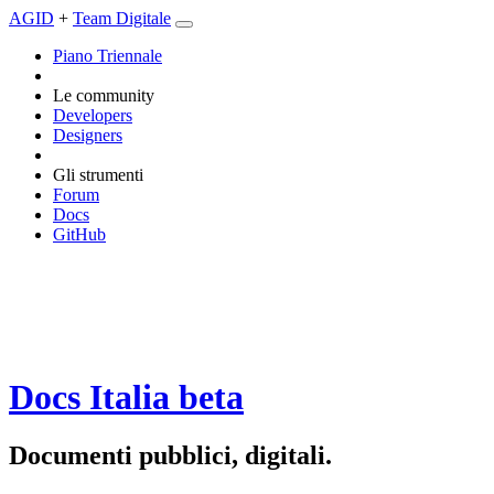
AGID
+
Team Digitale
Piano Triennale
Le community
Developers
Designers
Gli strumenti
Forum
Docs
GitHub
Docs Italia
beta
Documenti pubblici, digitali.