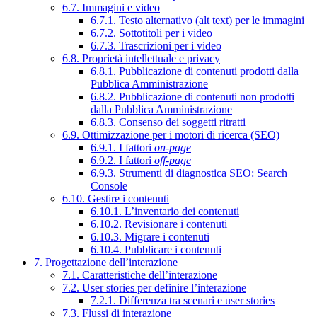
6.7. Immagini e video
6.7.1. Testo alternativo (alt text) per le immagini
6.7.2. Sottotitoli per i video
6.7.3. Trascrizioni per i video
6.8. Proprietà intellettuale e privacy
6.8.1. Pubblicazione di contenuti prodotti dalla
Pubblica Amministrazione
6.8.2. Pubblicazione di contenuti non prodotti
dalla Pubblica Amministrazione
6.8.3. Consenso dei soggetti ritratti
6.9. Ottimizzazione per i motori di ricerca (SEO)
6.9.1. I fattori
on-page
6.9.2. I fattori
off-page
6.9.3. Strumenti di diagnostica SEO: Search
Console
6.10. Gestire i contenuti
6.10.1. L’inventario dei contenuti
6.10.2. Revisionare i contenuti
6.10.3. Migrare i contenuti
6.10.4. Pubblicare i contenuti
7. Progettazione dell’interazione
7.1. Caratteristiche dell’interazione
7.2. User stories per definire l’interazione
7.2.1. Differenza tra scenari e user stories
7.3. Flussi di interazione