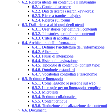
6.2. Ricerca utente sui contenuti e il linguaggio
6.2.1. Content discovery
6.2.2. Dati di ricerca (search keywords)
6.2.3. Ricerca tramite analytics
6.2.4. Ricerca sui forum
6.3. Dalla ricerca ai bisogni degli utenti
6.3.1. User stories per definire i contenuti
6.3.2. Job stories per definire i contenuti
6.3.3. Criteri di accettazione
6.4. Architettura dell’informazione
6.4.1. Definire l’architettura dell’informazione
6.4.2. Alberatura
6.4.3. Flussi di interazione
6.4.4. Sistemi di navigazione
6.4.5. Tipologie di contenuto (content type)
6.4.6. Ontologie e standard
6.4.7. Vocabolari controllati e tassonomie
6.5. Scrittura e linguaggio
6.5.1. Come leggono le persone sul web
6.5.2. Le regole per un linguaggio semplice
6.5.3. Microtesti
6.5.4. Scrittura collaborativa
6.5.5. Content critique
6.5.6. Traduzione e localizzazione dei contenuti
6.6. Documenti