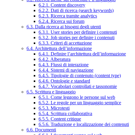
6.2.1. Content discovery
6.2.2. Dati di ricerca (search keywords)
6.2.3. Ricerca tramite analytics
6.2.4. Ricerca sui forum
6.3. Dalla ricerca ai bisogni degli utenti
6.3.1. User stories per definire i contenuti
6.3.2. Job stories per definire i contenuti
6.3.3. Criteri di accettazione
6.4. Architettura dell’informazione
6.4.1. Definire l’architettura dell’informazione
6.4.2. Alberatura
6.4.3. Flussi di interazione
6.4.4. Sistemi di navigazione
6.4.5. Tipologie di contenuto (content type)
6.4.6. Ontologie e standard
6.4.7. Vocabolari controllati e tassonomie
6.5. Scrittura e linguaggio
6.5.1. Come leggono le persone sul web
6.5.2. Le regole per un linguaggio semplice
6.5.3. Microtesti
6.5.4. Scrittura collaborativa
6.5.5. Content critique
6.5.6. Traduzione e localizzazione dei contenuti
6.6. Documenti