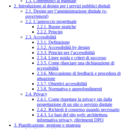
1.3. Contribuisci al manuale
2. Introduzione al design per i servizi pubblici digitali
2.1. Design per l’amministrazione digitale (
e-
government
)
2.2. L’approccio progettuale
2.2.1. Buone pratiche
2.2.2. Principi
2.3. Accessibilità
2.3.1. Definizione
2.3.2. Accessibilità by design
2.3.3. Principi per l’accessibilità
2.3.4. Linee guida e criteri di successo
2.3.5. Come rilasciare una dichiarazione di
accessibilità
2.3.6. Meccanismo di feedback e procedura di
attuazione
2.3.7. Obiettivi accessibilità
2.3.8. Normativa e approfondimenti
2.4. Privacy
2.4.1. Come rispettare la privacy sin dalla
progettazione di un sito o servizio digitale
2.4.2. Richiedi il consenso quando necessario
2.4.3. Le basi del sito web: architettura,
informativa privacy, riferimenti DPO
3. Pianificazione, gestione e strategia