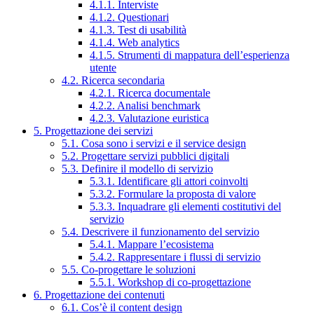
4.1.1. Interviste
4.1.2. Questionari
4.1.3. Test di usabilità
4.1.4. Web analytics
4.1.5. Strumenti di mappatura dell’esperienza
utente
4.2. Ricerca secondaria
4.2.1. Ricerca documentale
4.2.2. Analisi benchmark
4.2.3. Valutazione euristica
5. Progettazione dei servizi
5.1. Cosa sono i servizi e il service design
5.2. Progettare servizi pubblici digitali
5.3. Definire il modello di servizio
5.3.1. Identificare gli attori coinvolti
5.3.2. Formulare la proposta di valore
5.3.3. Inquadrare gli elementi costitutivi del
servizio
5.4. Descrivere il funzionamento del servizio
5.4.1. Mappare l’ecosistema
5.4.2. Rappresentare i flussi di servizio
5.5. Co-progettare le soluzioni
5.5.1. Workshop di co-progettazione
6. Progettazione dei contenuti
6.1. Cos’è il content design