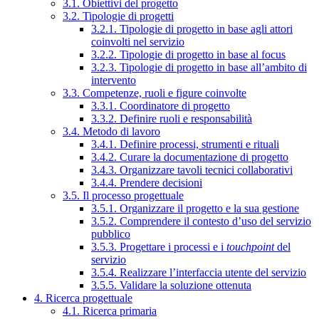
3.1. Obiettivi del progetto
3.2. Tipologie di progetti
3.2.1. Tipologie di progetto in base agli attori
coinvolti nel servizio
3.2.2. Tipologie di progetto in base al focus
3.2.3. Tipologie di progetto in base all’ambito di
intervento
3.3. Competenze, ruoli e figure coinvolte
3.3.1. Coordinatore di progetto
3.3.2. Definire ruoli e responsabilità
3.4. Metodo di lavoro
3.4.1. Definire processi, strumenti e rituali
3.4.2. Curare la documentazione di progetto
3.4.3. Organizzare tavoli tecnici collaborativi
3.4.4. Prendere decisioni
3.5. Il processo progettuale
3.5.1. Organizzare il progetto e la sua gestione
3.5.2. Comprendere il contesto d’uso del servizio
pubblico
3.5.3. Progettare i processi e i
touchpoint
del
servizio
3.5.4. Realizzare l’interfaccia utente del servizio
3.5.5. Validare la soluzione ottenuta
4. Ricerca progettuale
4.1. Ricerca primaria