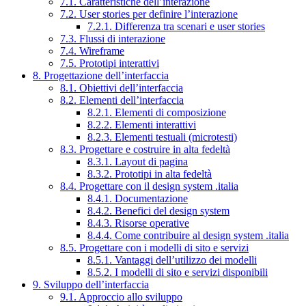
7.1. Caratteristiche dell’interazione
7.2. User stories per definire l’interazione
7.2.1. Differenza tra scenari e user stories
7.3. Flussi di interazione
7.4. Wireframe
7.5. Prototipi interattivi
8. Progettazione dell’interfaccia
8.1. Obiettivi dell’interfaccia
8.2. Elementi dell’interfaccia
8.2.1. Elementi di composizione
8.2.2. Elementi interattivi
8.2.3. Elementi testuali (microtesti)
8.3. Progettare e costruire in alta fedeltà
8.3.1. Layout di pagina
8.3.2. Prototipi in alta fedeltà
8.4. Progettare con il design system .italia
8.4.1. Documentazione
8.4.2. Benefici del design system
8.4.3. Risorse operative
8.4.4. Come contribuire al design system .italia
8.5. Progettare con i modelli di sito e servizi
8.5.1. Vantaggi dell’utilizzo dei modelli
8.5.2. I modelli di sito e servizi disponibili
9. Sviluppo dell’interfaccia
9.1. Approccio allo sviluppo