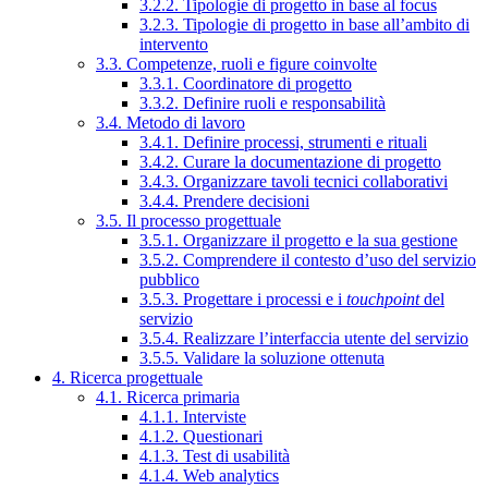
3.2.2. Tipologie di progetto in base al focus
3.2.3. Tipologie di progetto in base all’ambito di
intervento
3.3. Competenze, ruoli e figure coinvolte
3.3.1. Coordinatore di progetto
3.3.2. Definire ruoli e responsabilità
3.4. Metodo di lavoro
3.4.1. Definire processi, strumenti e rituali
3.4.2. Curare la documentazione di progetto
3.4.3. Organizzare tavoli tecnici collaborativi
3.4.4. Prendere decisioni
3.5. Il processo progettuale
3.5.1. Organizzare il progetto e la sua gestione
3.5.2. Comprendere il contesto d’uso del servizio
pubblico
3.5.3. Progettare i processi e i
touchpoint
del
servizio
3.5.4. Realizzare l’interfaccia utente del servizio
3.5.5. Validare la soluzione ottenuta
4. Ricerca progettuale
4.1. Ricerca primaria
4.1.1. Interviste
4.1.2. Questionari
4.1.3. Test di usabilità
4.1.4. Web analytics