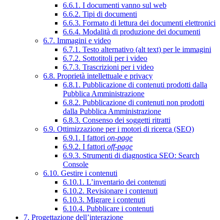
6.6.1. I documenti vanno sul web
6.6.2. Tipi di documenti
6.6.3. Formato di lettura dei documenti elettronici
6.6.4. Modalità di produzione dei documenti
6.7. Immagini e video
6.7.1. Testo alternativo (alt text) per le immagini
6.7.2. Sottotitoli per i video
6.7.3. Trascrizioni per i video
6.8. Proprietà intellettuale e privacy
6.8.1. Pubblicazione di contenuti prodotti dalla
Pubblica Amministrazione
6.8.2. Pubblicazione di contenuti non prodotti
dalla Pubblica Amministrazione
6.8.3. Consenso dei soggetti ritratti
6.9. Ottimizzazione per i motori di ricerca (SEO)
6.9.1. I fattori
on-page
6.9.2. I fattori
off-page
6.9.3. Strumenti di diagnostica SEO: Search
Console
6.10. Gestire i contenuti
6.10.1. L’inventario dei contenuti
6.10.2. Revisionare i contenuti
6.10.3. Migrare i contenuti
6.10.4. Pubblicare i contenuti
7. Progettazione dell’interazione