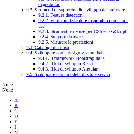
degradation
9.2. Strumenti di supporto allo sviluppo del software
9.2.1. Feature detection
9.2.2. Verificare le feature disponibili con Can I
use
9.2.3. Strumenti e risorse per CSS e JavaScript
9.2.4. Supporto browser
9.2.5. Misurare le prestazioni
9.3. Catalogo del riuso
9.4. Sviluppare con il design system .italia
9.4.1. Il framework Bootstrap Italia
9.4.2. Il kit di sviluppo React
9.4.3. Il kit di sviluppo Angular
9.5. Sviluppare con i modelli di sito e servizi
None
None
A
B
C
D
E
I
M