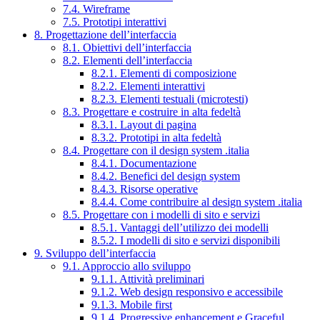
7.4. Wireframe
7.5. Prototipi interattivi
8. Progettazione dell’interfaccia
8.1. Obiettivi dell’interfaccia
8.2. Elementi dell’interfaccia
8.2.1. Elementi di composizione
8.2.2. Elementi interattivi
8.2.3. Elementi testuali (microtesti)
8.3. Progettare e costruire in alta fedeltà
8.3.1. Layout di pagina
8.3.2. Prototipi in alta fedeltà
8.4. Progettare con il design system .italia
8.4.1. Documentazione
8.4.2. Benefici del design system
8.4.3. Risorse operative
8.4.4. Come contribuire al design system .italia
8.5. Progettare con i modelli di sito e servizi
8.5.1. Vantaggi dell’utilizzo dei modelli
8.5.2. I modelli di sito e servizi disponibili
9. Sviluppo dell’interfaccia
9.1. Approccio allo sviluppo
9.1.1. Attività preliminari
9.1.2. Web design responsivo e accessibile
9.1.3. Mobile first
9.1.4. Progressive enhancement e Graceful