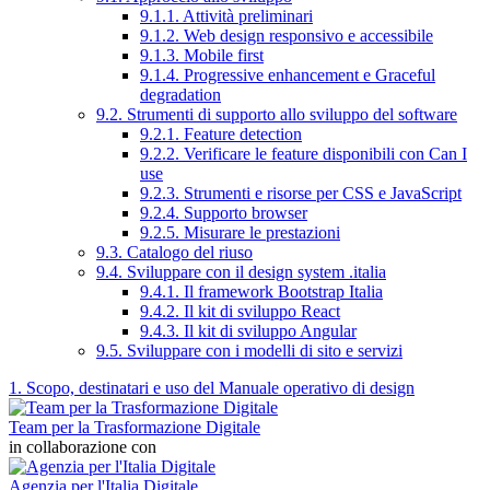
9.1.1. Attività preliminari
9.1.2. Web design responsivo e accessibile
9.1.3. Mobile first
9.1.4. Progressive enhancement e Graceful
degradation
9.2. Strumenti di supporto allo sviluppo del software
9.2.1. Feature detection
9.2.2. Verificare le feature disponibili con Can I
use
9.2.3. Strumenti e risorse per CSS e JavaScript
9.2.4. Supporto browser
9.2.5. Misurare le prestazioni
9.3. Catalogo del riuso
9.4. Sviluppare con il design system .italia
9.4.1. Il framework Bootstrap Italia
9.4.2. Il kit di sviluppo React
9.4.3. Il kit di sviluppo Angular
9.5. Sviluppare con i modelli di sito e servizi
1. Scopo, destinatari e uso del Manuale operativo di design
Team per la Trasformazione Digitale
in collaborazione con
Agenzia per l'Italia Digitale