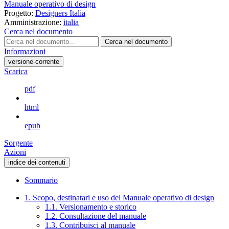
Manuale operativo di design
Progetto:
Designers Italia
Amministrazione:
italia
Cerca nel documento
Cerca nel documento
Informazioni
versione-corrente
Scarica
pdf
html
epub
Sorgente
Azioni
indice dei contenuti
Sommario
1. Scopo, destinatari e uso del Manuale operativo di design
1.1. Versionamento e storico
1.2. Consultazione del manuale
1.3. Contribuisci al manuale