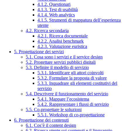
4.1.2. Questionari
4.1.3. Test di usabilità
4.1.4. Web analytics
4.1.5. Strumenti di mappatura dell’esperienza
utente
4.2. Ricerca secondaria
4.2.1. Ricerca documentale
4.2.2. Analisi benchmark
4.2.3. Valutazione euristica
5. Progettazione dei servizi
5.1. Cosa sono i servizi e il service design
5.2. Progettare servizi pubblici digitali
5.3. Definire il modello di servizio
5.3.1. Identificare gli attori coinvolti
5.3.2. Formulare la proposta di valore
5.3.3. Inquadrare gli elementi costitutivi del
servizio
5.4. Descrivere il funzionamento del servizio
5.4.1. Mappare l’ecosistema
5.4.2. Rappresentare i flussi di servizio
5.5. Co-progettare le soluzioni
5.5.1. Workshop di co-progettazione
6. Progettazione dei contenuti
6.1. Cos’è il content design
6.2. Ricerca utente sui contenuti e il linguaggio