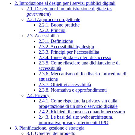
2. Introduzione al design per i servizi pubblici digitali
2.1. Design per l’amministrazione digitale (
e-
government
)
2.2. L’approccio progettuale
2.2.1. Buone pratiche
2.2.2. Principi
2.3. Accessibilità
2.3.1. Definizione
2.3.2. Accessibilità by design
2.3.3. Principi per l’accessibilità
2.3.4. Linee guida e criteri di successo
2.3.5. Come rilasciare una dichiarazione di
accessibilità
2.3.6. Meccanismo di feedback e procedura di
attuazione
2.3.7. Obiettivi accessibilità
2.3.8. Normativa e approfondimenti
2.4. Privacy
2.4.1. Come rispettare la privacy sin dalla
progettazione di un sito o servizio digitale
2.4.2. Richiedi il consenso quando necessario
2.4.3. Le basi del sito web: architettura,
informativa privacy, riferimenti DPO
3. Pianificazione, gestione e strategia
3.1. Obiettivi del progetto