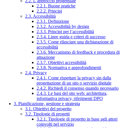
2.2. L’approccio progettuale
2.2.1. Buone pratiche
2.2.2. Principi
2.3. Accessibilità
2.3.1. Definizione
2.3.2. Accessibilità by design
2.3.3. Principi per l’accessibilità
2.3.4. Linee guida e criteri di successo
2.3.5. Come rilasciare una dichiarazione di
accessibilità
2.3.6. Meccanismo di feedback e procedura di
attuazione
2.3.7. Obiettivi accessibilità
2.3.8. Normativa e approfondimenti
2.4. Privacy
2.4.1. Come rispettare la privacy sin dalla
progettazione di un sito o servizio digitale
2.4.2. Richiedi il consenso quando necessario
2.4.3. Le basi del sito web: architettura,
informativa privacy, riferimenti DPO
3. Pianificazione, gestione e strategia
3.1. Obiettivi del progetto
3.2. Tipologie di progetti
3.2.1. Tipologie di progetto in base agli attori
coinvolti nel servizio