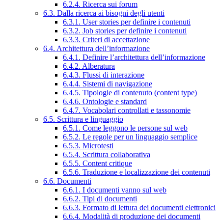
6.2.4. Ricerca sui forum
6.3. Dalla ricerca ai bisogni degli utenti
6.3.1. User stories per definire i contenuti
6.3.2. Job stories per definire i contenuti
6.3.3. Criteri di accettazione
6.4. Architettura dell’informazione
6.4.1. Definire l’architettura dell’informazione
6.4.2. Alberatura
6.4.3. Flussi di interazione
6.4.4. Sistemi di navigazione
6.4.5. Tipologie di contenuto (content type)
6.4.6. Ontologie e standard
6.4.7. Vocabolari controllati e tassonomie
6.5. Scrittura e linguaggio
6.5.1. Come leggono le persone sul web
6.5.2. Le regole per un linguaggio semplice
6.5.3. Microtesti
6.5.4. Scrittura collaborativa
6.5.5. Content critique
6.5.6. Traduzione e localizzazione dei contenuti
6.6. Documenti
6.6.1. I documenti vanno sul web
6.6.2. Tipi di documenti
6.6.3. Formato di lettura dei documenti elettronici
6.6.4. Modalità di produzione dei documenti