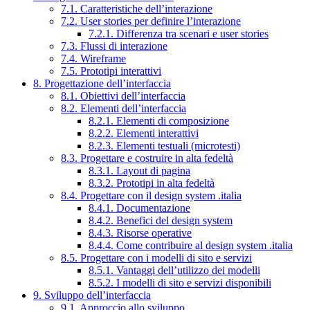
7.1. Caratteristiche dell’interazione
7.2. User stories per definire l’interazione
7.2.1. Differenza tra scenari e user stories
7.3. Flussi di interazione
7.4. Wireframe
7.5. Prototipi interattivi
8. Progettazione dell’interfaccia
8.1. Obiettivi dell’interfaccia
8.2. Elementi dell’interfaccia
8.2.1. Elementi di composizione
8.2.2. Elementi interattivi
8.2.3. Elementi testuali (microtesti)
8.3. Progettare e costruire in alta fedeltà
8.3.1. Layout di pagina
8.3.2. Prototipi in alta fedeltà
8.4. Progettare con il design system .italia
8.4.1. Documentazione
8.4.2. Benefici del design system
8.4.3. Risorse operative
8.4.4. Come contribuire al design system .italia
8.5. Progettare con i modelli di sito e servizi
8.5.1. Vantaggi dell’utilizzo dei modelli
8.5.2. I modelli di sito e servizi disponibili
9. Sviluppo dell’interfaccia
9.1. Approccio allo sviluppo