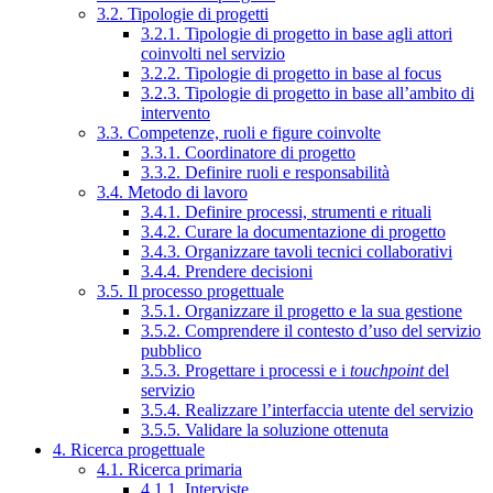
3.2. Tipologie di progetti
3.2.1. Tipologie di progetto in base agli attori
coinvolti nel servizio
3.2.2. Tipologie di progetto in base al focus
3.2.3. Tipologie di progetto in base all’ambito di
intervento
3.3. Competenze, ruoli e figure coinvolte
3.3.1. Coordinatore di progetto
3.3.2. Definire ruoli e responsabilità
3.4. Metodo di lavoro
3.4.1. Definire processi, strumenti e rituali
3.4.2. Curare la documentazione di progetto
3.4.3. Organizzare tavoli tecnici collaborativi
3.4.4. Prendere decisioni
3.5. Il processo progettuale
3.5.1. Organizzare il progetto e la sua gestione
3.5.2. Comprendere il contesto d’uso del servizio
pubblico
3.5.3. Progettare i processi e i
touchpoint
del
servizio
3.5.4. Realizzare l’interfaccia utente del servizio
3.5.5. Validare la soluzione ottenuta
4. Ricerca progettuale
4.1. Ricerca primaria
4.1.1. Interviste