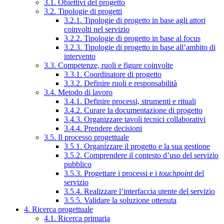
3.1. Obiettivi del progetto
3.2. Tipologie di progetti
3.2.1. Tipologie di progetto in base agli attori
coinvolti nel servizio
3.2.2. Tipologie di progetto in base al focus
3.2.3. Tipologie di progetto in base all’ambito di
intervento
3.3. Competenze, ruoli e figure coinvolte
3.3.1. Coordinatore di progetto
3.3.2. Definire ruoli e responsabilità
3.4. Metodo di lavoro
3.4.1. Definire processi, strumenti e rituali
3.4.2. Curare la documentazione di progetto
3.4.3. Organizzare tavoli tecnici collaborativi
3.4.4. Prendere decisioni
3.5. Il processo progettuale
3.5.1. Organizzare il progetto e la sua gestione
3.5.2. Comprendere il contesto d’uso del servizio
pubblico
3.5.3. Progettare i processi e i
touchpoint
del
servizio
3.5.4. Realizzare l’interfaccia utente del servizio
3.5.5. Validare la soluzione ottenuta
4. Ricerca progettuale
4.1. Ricerca primaria