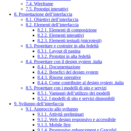
7.4. Wireframe
7.5. Prototipi interattivi
8. Progettazione dell’interfaccia
8.1. Obiettivi dell’interfaccia
8.2. Elementi dell’interfaccia
8.2.1. Elementi di composizione
8.2.2. Elementi interattivi
8.2.3. Elementi testuali (microtesti)
8.3. Progettare e costruire in alta fedeltà
8.3.1. Layout di pagina
8.3.2. Prototipi in alta fedeltà
8.4. Progettare con il design system .italia
8.4.1. Documentazione
8.4.2. Benefici del design system
8.4.3. Risorse operative
8.4.4. Come contribuire al design system .italia
8.5. Progettare con i modelli di sito e servizi
8.5.1. Vantaggi dell’utilizzo dei modelli
8.5.2. I modelli di sito e servizi disponibili
9. Sviluppo dell’interfaccia
9.1. Approccio allo sviluppo
9.1.1. Attività preliminari
9.1.2. Web design responsivo e accessibile
9.1.3. Mobile first
9.1.4. Progressive enhancement e Graceful