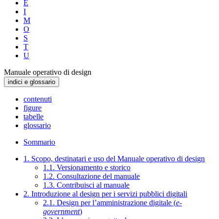
E
I
M
O
S
T
U
Manuale operativo di design
indici e glossario
contenuti
figure
tabelle
glossario
Sommario
1. Scopo, destinatari e uso del Manuale operativo di design
1.1. Versionamento e storico
1.2. Consultazione del manuale
1.3. Contribuisci al manuale
2. Introduzione al design per i servizi pubblici digitali
2.1. Design per l’amministrazione digitale (
e-
government
)