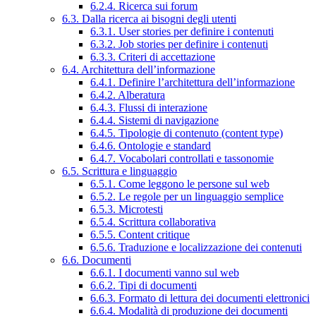
6.2.4. Ricerca sui forum
6.3. Dalla ricerca ai bisogni degli utenti
6.3.1. User stories per definire i contenuti
6.3.2. Job stories per definire i contenuti
6.3.3. Criteri di accettazione
6.4. Architettura dell’informazione
6.4.1. Definire l’architettura dell’informazione
6.4.2. Alberatura
6.4.3. Flussi di interazione
6.4.4. Sistemi di navigazione
6.4.5. Tipologie di contenuto (content type)
6.4.6. Ontologie e standard
6.4.7. Vocabolari controllati e tassonomie
6.5. Scrittura e linguaggio
6.5.1. Come leggono le persone sul web
6.5.2. Le regole per un linguaggio semplice
6.5.3. Microtesti
6.5.4. Scrittura collaborativa
6.5.5. Content critique
6.5.6. Traduzione e localizzazione dei contenuti
6.6. Documenti
6.6.1. I documenti vanno sul web
6.6.2. Tipi di documenti
6.6.3. Formato di lettura dei documenti elettronici
6.6.4. Modalità di produzione dei documenti