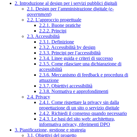
2. Introduzione al design per i servizi pubblici digitali
2.1. Design per l’amministrazione digitale (
e-
government
)
2.2. L’approccio progettuale
2.2.1. Buone pratiche
2.2.2. Principi
2.3. Accessibilità
2.3.1. Definizione
2.3.2. Accessibilità by design
2.3.3. Principi per l’accessibilità
2.3.4. Linee guida e criteri di successo
2.3.5. Come rilasciare una dichiarazione di
accessibilità
2.3.6. Meccanismo di feedback e procedura di
attuazione
2.3.7. Obiettivi accessibilità
2.3.8. Normativa e approfondimenti
2.4. Privacy
2.4.1. Come rispettare la privacy sin dalla
progettazione di un sito o servizio digitale
2.4.2. Richiedi il consenso quando necessario
2.4.3. Le basi del sito web: architettura,
informativa privacy, riferimenti DPO
3. Pianificazione, gestione e strategia
3.1. Obiettivi del progetto