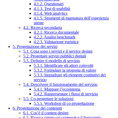
4.1.2. Questionari
4.1.3. Test di usabilità
4.1.4. Web analytics
4.1.5. Strumenti di mappatura dell’esperienza
utente
4.2. Ricerca secondaria
4.2.1. Ricerca documentale
4.2.2. Analisi benchmark
4.2.3. Valutazione euristica
5. Progettazione dei servizi
5.1. Cosa sono i servizi e il service design
5.2. Progettare servizi pubblici digitali
5.3. Definire il modello di servizio
5.3.1. Identificare gli attori coinvolti
5.3.2. Formulare la proposta di valore
5.3.3. Inquadrare gli elementi costitutivi del
servizio
5.4. Descrivere il funzionamento del servizio
5.4.1. Mappare l’ecosistema
5.4.2. Rappresentare i flussi di servizio
5.5. Co-progettare le soluzioni
5.5.1. Workshop di co-progettazione
6. Progettazione dei contenuti
6.1. Cos’è il content design
6.2. Ricerca utente sui contenuti e il linguaggio