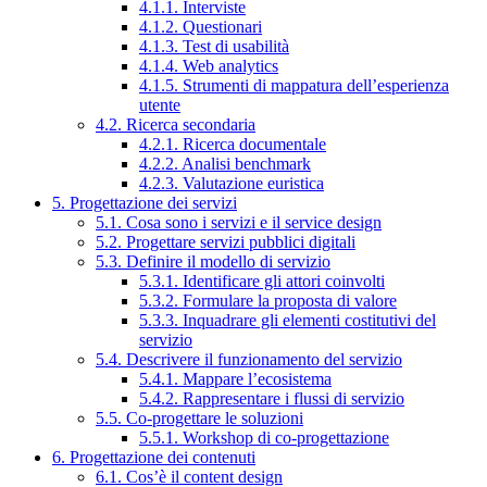
4.1.1. Interviste
4.1.2. Questionari
4.1.3. Test di usabilità
4.1.4. Web analytics
4.1.5. Strumenti di mappatura dell’esperienza
utente
4.2. Ricerca secondaria
4.2.1. Ricerca documentale
4.2.2. Analisi benchmark
4.2.3. Valutazione euristica
5. Progettazione dei servizi
5.1. Cosa sono i servizi e il service design
5.2. Progettare servizi pubblici digitali
5.3. Definire il modello di servizio
5.3.1. Identificare gli attori coinvolti
5.3.2. Formulare la proposta di valore
5.3.3. Inquadrare gli elementi costitutivi del
servizio
5.4. Descrivere il funzionamento del servizio
5.4.1. Mappare l’ecosistema
5.4.2. Rappresentare i flussi di servizio
5.5. Co-progettare le soluzioni
5.5.1. Workshop di co-progettazione
6. Progettazione dei contenuti
6.1. Cos’è il content design