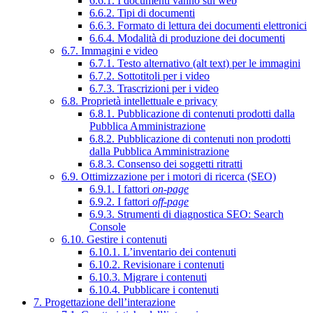
6.6.1. I documenti vanno sul web
6.6.2. Tipi di documenti
6.6.3. Formato di lettura dei documenti elettronici
6.6.4. Modalità di produzione dei documenti
6.7. Immagini e video
6.7.1. Testo alternativo (alt text) per le immagini
6.7.2. Sottotitoli per i video
6.7.3. Trascrizioni per i video
6.8. Proprietà intellettuale e privacy
6.8.1. Pubblicazione di contenuti prodotti dalla
Pubblica Amministrazione
6.8.2. Pubblicazione di contenuti non prodotti
dalla Pubblica Amministrazione
6.8.3. Consenso dei soggetti ritratti
6.9. Ottimizzazione per i motori di ricerca (SEO)
6.9.1. I fattori
on-page
6.9.2. I fattori
off-page
6.9.3. Strumenti di diagnostica SEO: Search
Console
6.10. Gestire i contenuti
6.10.1. L’inventario dei contenuti
6.10.2. Revisionare i contenuti
6.10.3. Migrare i contenuti
6.10.4. Pubblicare i contenuti
7. Progettazione dell’interazione