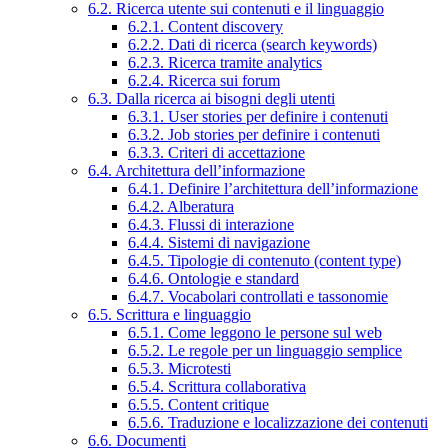
6.2. Ricerca utente sui contenuti e il linguaggio
6.2.1. Content discovery
6.2.2. Dati di ricerca (search keywords)
6.2.3. Ricerca tramite analytics
6.2.4. Ricerca sui forum
6.3. Dalla ricerca ai bisogni degli utenti
6.3.1. User stories per definire i contenuti
6.3.2. Job stories per definire i contenuti
6.3.3. Criteri di accettazione
6.4. Architettura dell’informazione
6.4.1. Definire l’architettura dell’informazione
6.4.2. Alberatura
6.4.3. Flussi di interazione
6.4.4. Sistemi di navigazione
6.4.5. Tipologie di contenuto (content type)
6.4.6. Ontologie e standard
6.4.7. Vocabolari controllati e tassonomie
6.5. Scrittura e linguaggio
6.5.1. Come leggono le persone sul web
6.5.2. Le regole per un linguaggio semplice
6.5.3. Microtesti
6.5.4. Scrittura collaborativa
6.5.5. Content critique
6.5.6. Traduzione e localizzazione dei contenuti
6.6. Documenti