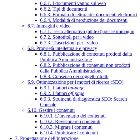
6.6.1. I documenti vanno sul web
6.6.2. Tipi di documenti
6.6.3. Formato di lettura dei documenti elettronici
6.6.4. Modalità di produzione dei documenti
6.7. Immagini e video
6.7.1. Testo alternativo (alt text) per le immagini
6.7.2. Sottotitoli per i video
6.7.3. Trascrizioni per i video
6.8. Proprietà intellettuale e privacy
6.8.1. Pubblicazione di contenuti prodotti dalla
Pubblica Amministrazione
6.8.2. Pubblicazione di contenuti non prodotti
dalla Pubblica Amministrazione
6.8.3. Consenso dei soggetti ritratti
6.9. Ottimizzazione per i motori di ricerca (SEO)
6.9.1. I fattori
on-page
6.9.2. I fattori
off-page
6.9.3. Strumenti di diagnostica SEO: Search
Console
6.10. Gestire i contenuti
6.10.1. L’inventario dei contenuti
6.10.2. Revisionare i contenuti
6.10.3. Migrare i contenuti
6.10.4. Pubblicare i contenuti
7. Progettazione dell’interazione