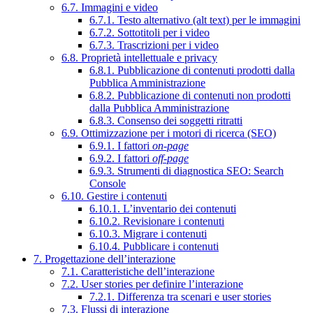
6.7. Immagini e video
6.7.1. Testo alternativo (alt text) per le immagini
6.7.2. Sottotitoli per i video
6.7.3. Trascrizioni per i video
6.8. Proprietà intellettuale e privacy
6.8.1. Pubblicazione di contenuti prodotti dalla
Pubblica Amministrazione
6.8.2. Pubblicazione di contenuti non prodotti
dalla Pubblica Amministrazione
6.8.3. Consenso dei soggetti ritratti
6.9. Ottimizzazione per i motori di ricerca (SEO)
6.9.1. I fattori
on-page
6.9.2. I fattori
off-page
6.9.3. Strumenti di diagnostica SEO: Search
Console
6.10. Gestire i contenuti
6.10.1. L’inventario dei contenuti
6.10.2. Revisionare i contenuti
6.10.3. Migrare i contenuti
6.10.4. Pubblicare i contenuti
7. Progettazione dell’interazione
7.1. Caratteristiche dell’interazione
7.2. User stories per definire l’interazione
7.2.1. Differenza tra scenari e user stories
7.3. Flussi di interazione