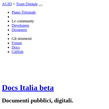
AGID
+
Team Digitale
Piano Triennale
Le community
Developers
Designers
Gli strumenti
Forum
Docs
GitHub
Docs Italia
beta
Documenti pubblici, digitali.