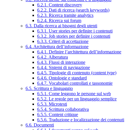
6.2.1. Content discovery
6.2.2. Dati di ricerca (search keywords)
6.2.3. Ricerca tramite analytics
6.2.4. Ricerca sui forum
6.3. Dalla ricerca ai bisogni degli utenti
6.3.1. User stories per definire i contenuti
6.3.2. Job stories per definire i contenuti
6.3.3. Criteri di accettazione
6.4. Architettura dell’informazione
6.4.1. Definire l’architettura dell’informazione
6.4.2. Alberatura
6.4.3. Flussi di interazione
6.4.4. Sistemi di navigazione
6.4.5. Tipologie di contenuto (content type)
6.4.6. Ontologie e standard
6.4.7. Vocabolari controllati e tassonomie
6.5. Scrittura e linguaggio
6.5.1. Come leggono le persone sul web
6.5.2. Le regole per un linguaggio semplice
6.5.3. Microtesti
6.5.4. Scrittura collaborativa
6.5.5. Content critique
6.5.6. Traduzione e localizzazione dei contenuti
6.6. Documenti