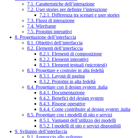
7.1. Caratteristiche dell’interazione
7.2. User stories per definire l’interazione
7.2.1. Differenza tra scenari e user stories
7.3. Flussi di interazione
7.4. Wireframe
7.5. Prototipi interattivi
8. Progettazione dell’interfaccia
8.1. Obiettivi dell’interfaccia
8.2. Elementi dell’interfaccia
8.2.1. Elementi di composizione
8.2.2. Elementi interattivi
8.2.3. Elementi testuali (microtesti)
8.3. Progettare e costruire in alta fedeltà
8.3.1. Layout di pagina
8.3.2. Prototipi in alta fedeltà
8.4. Progettare con il design system .italia
8.4.1. Documentazione
8.4.2. Benefici del design system
8.4.3. Risorse operative
8.4.4. Come contribuire al design system .italia
8.5. Progettare con i modelli di sito e servizi
8.5.1. Vantaggi dell’utilizzo dei modelli
8.5.2. I modelli di sito e servizi disponibili
9. Sviluppo dell’interfaccia
9.1. Approccio allo sviluppo