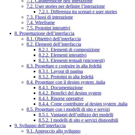
7.1. Caratteristiche dell’interazione
7.2. User stories per definire l’interazione
7.2.1. Differenza tra scenari e user stories
7.3. Flussi di interazione
7.4. Wireframe
7.5. Prototipi interattivi
8. Progettazione dell’interfaccia
8.1. Obiettivi dell’interfaccia
8.2. Elementi dell’interfaccia
8.2.1. Elementi di composizione
8.2.2. Elementi interattivi
8.2.3. Elementi testuali (microtesti)
8.3. Progettare e costruire in alta fedeltà
8.3.1. Layout di pagina
8.3.2. Prototipi in alta fedeltà
8.4. Progettare con il design system .italia
8.4.1. Documentazione
8.4.2. Benefici del design system
8.4.3. Risorse operative
8.4.4. Come contribuire al design system .italia
8.5. Progettare con i modelli di sito e servizi
8.5.1. Vantaggi dell’utilizzo dei modelli
8.5.2. I modelli di sito e servizi disponibili
9. Sviluppo dell’interfaccia
9.1. Approccio allo sviluppo