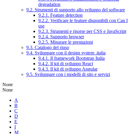
degradation
9.2. Strumenti di supporto allo sviluppo del software
9.2.1. Feature detection
9.2.2. Verificare le feature disponibili con Can I
use
9.2.3. Strumenti e risorse per CSS e JavaScript
9.2.4. Supporto browser
9.2.5. Misurare le prestazioni
9.3. Catalogo del riuso
9.4. Sviluppare con il design system .italia
9.4.1. Il framework Bootstrap Italia
9.4.2. Il kit di sviluppo React
9.4.3. Il kit di sviluppo Angular
9.5. Sviluppare con i modelli di sito e servizi
None
None
A
B
C
D
E
I
M