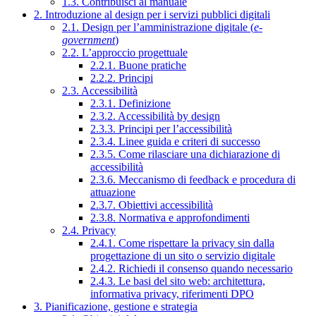
1.3. Contribuisci al manuale
2. Introduzione al design per i servizi pubblici digitali
2.1. Design per l’amministrazione digitale (
e-
government
)
2.2. L’approccio progettuale
2.2.1. Buone pratiche
2.2.2. Principi
2.3. Accessibilità
2.3.1. Definizione
2.3.2. Accessibilità by design
2.3.3. Principi per l’accessibilità
2.3.4. Linee guida e criteri di successo
2.3.5. Come rilasciare una dichiarazione di
accessibilità
2.3.6. Meccanismo di feedback e procedura di
attuazione
2.3.7. Obiettivi accessibilità
2.3.8. Normativa e approfondimenti
2.4. Privacy
2.4.1. Come rispettare la privacy sin dalla
progettazione di un sito o servizio digitale
2.4.2. Richiedi il consenso quando necessario
2.4.3. Le basi del sito web: architettura,
informativa privacy, riferimenti DPO
3. Pianificazione, gestione e strategia