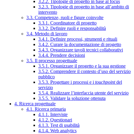
3.2.2. Tipologie di progetto in base al focus
3.2.3. Tipologie di progetto in base all’ambito di
intervento
3.3. Competenze, ruoli e figure coinvolte
3.3.1. Coordinatore di progetto
3.3.2. Definire ruoli e responsabilità
3.4. Metodo di lavoro
3.4.1. Definire processi, strumenti e rituali
3.4.2. Curare la documentazione di progetto
3.4.3. Organizzare tavoli tecnici collaborativi
3.4.4. Prendere decisioni
3.5. Il processo progettuale
3.5.1. Organizzare il progetto e la sua gestione
3.5.2. Comprendere il contesto d’uso del servizio
pubblico
3.5.3. Progettare i processi e i
touchpoint
del
servizio
3.5.4. Realizzare l’interfaccia utente del servizio
3.5.5. Validare la soluzione ottenuta
4. Ricerca progettuale
4.1. Ricerca primaria
4.1.1. Interviste
4.1.2. Questionari
4.1.3. Test di usabilità
4.1.4. Web analytics