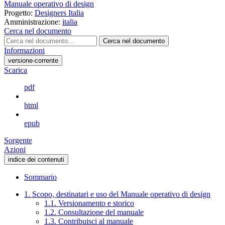
Manuale operativo di design
Progetto:
Designers Italia
Amministrazione:
italia
Cerca nel documento
Cerca nel documento
Informazioni
versione-corrente
Scarica
pdf
html
epub
Sorgente
Azioni
indice dei contenuti
Sommario
1. Scopo, destinatari e uso del Manuale operativo di design
1.1. Versionamento e storico
1.2. Consultazione del manuale
1.3. Contribuisci al manuale