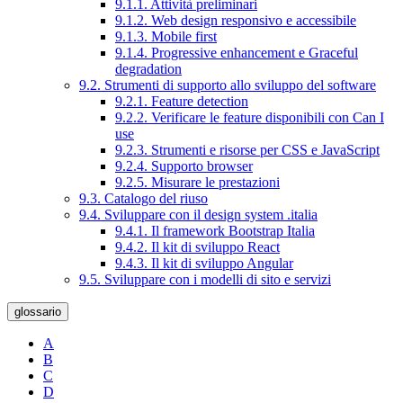
9.1.1. Attività preliminari
9.1.2. Web design responsivo e accessibile
9.1.3. Mobile first
9.1.4. Progressive enhancement e Graceful
degradation
9.2. Strumenti di supporto allo sviluppo del software
9.2.1. Feature detection
9.2.2. Verificare le feature disponibili con Can I
use
9.2.3. Strumenti e risorse per CSS e JavaScript
9.2.4. Supporto browser
9.2.5. Misurare le prestazioni
9.3. Catalogo del riuso
9.4. Sviluppare con il design system .italia
9.4.1. Il framework Bootstrap Italia
9.4.2. Il kit di sviluppo React
9.4.3. Il kit di sviluppo Angular
9.5. Sviluppare con i modelli di sito e servizi
glossario
A
B
C
D