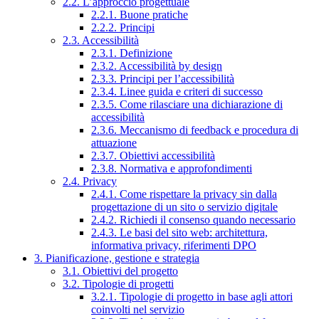
2.2. L’approccio progettuale
2.2.1. Buone pratiche
2.2.2. Principi
2.3. Accessibilità
2.3.1. Definizione
2.3.2. Accessibilità by design
2.3.3. Principi per l’accessibilità
2.3.4. Linee guida e criteri di successo
2.3.5. Come rilasciare una dichiarazione di
accessibilità
2.3.6. Meccanismo di feedback e procedura di
attuazione
2.3.7. Obiettivi accessibilità
2.3.8. Normativa e approfondimenti
2.4. Privacy
2.4.1. Come rispettare la privacy sin dalla
progettazione di un sito o servizio digitale
2.4.2. Richiedi il consenso quando necessario
2.4.3. Le basi del sito web: architettura,
informativa privacy, riferimenti DPO
3. Pianificazione, gestione e strategia
3.1. Obiettivi del progetto
3.2. Tipologie di progetti
3.2.1. Tipologie di progetto in base agli attori
coinvolti nel servizio