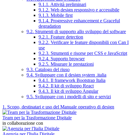
9.1.1. Attività preliminari
9.1.2. Web design responsivo e accessibile
9.1.3. Mobile first
9.1.4. Progressive enhancement e Graceful
degradation
9.2. Strumenti di supporto allo sviluppo del software
9.2.1. Feature detection
9.2.2. Verificare le feature disponibili con Can I
use
9.2.3. Strumenti e risorse per CSS e JavaScript
9.2.4. Supporto browser
9.2.5. Misurare le prestazioni
9.3. Catalogo del riuso
9.4. Sviluppare con il design system .italia
9.4.1. Il framework Bootstrap Italia
9.4.2. Il kit di sviluppo React
9.4.3. Il kit di sviluppo Angular
9.5. Sviluppare con i modelli di sito e servizi
1. Scopo, destinatari e uso del Manuale operativo di design
Team per la Trasformazione Digitale
in collaborazione con
Agenzia per l'Italia Digitale