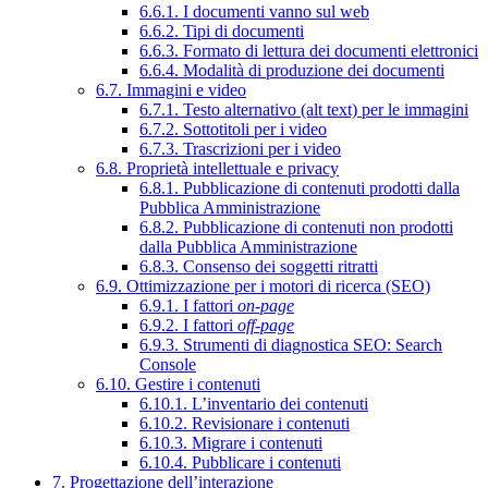
6.6.1. I documenti vanno sul web
6.6.2. Tipi di documenti
6.6.3. Formato di lettura dei documenti elettronici
6.6.4. Modalità di produzione dei documenti
6.7. Immagini e video
6.7.1. Testo alternativo (alt text) per le immagini
6.7.2. Sottotitoli per i video
6.7.3. Trascrizioni per i video
6.8. Proprietà intellettuale e privacy
6.8.1. Pubblicazione di contenuti prodotti dalla
Pubblica Amministrazione
6.8.2. Pubblicazione di contenuti non prodotti
dalla Pubblica Amministrazione
6.8.3. Consenso dei soggetti ritratti
6.9. Ottimizzazione per i motori di ricerca (SEO)
6.9.1. I fattori
on-page
6.9.2. I fattori
off-page
6.9.3. Strumenti di diagnostica SEO: Search
Console
6.10. Gestire i contenuti
6.10.1. L’inventario dei contenuti
6.10.2. Revisionare i contenuti
6.10.3. Migrare i contenuti
6.10.4. Pubblicare i contenuti
7. Progettazione dell’interazione