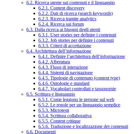
6.2. Ricerca utente sui contenuti e il linguaggio
6.2.1. Content discovery
6.2.2. Dati di ricerca (search keywords)
6.2.3. Ricerca tramite analytics
6.2.4. Ricerca sui forum
6.3. Dalla ricerca ai bisogni degli utenti
6.3.1. User stories per definire i contenuti
6.3.2. Job stories per definire i contenuti
6.3.3. Criteri di accettazione
6.4. Architettura dell’informazione
6.4.1. Definire l’architettura dell’informazione
6.4.2. Alberatura
6.4.3. Flussi di interazione
6.4.4. Sistemi di navigazione
6.4.5. Tipologie di contenuto (content type)
6.4.6. Ontologie e standard
6.4.7. Vocabolari controllati e tassonomie
6.5. Scrittura e linguaggio
6.5.1. Come leggono le persone sul web
6.5.2. Le regole per un linguaggio semplice
6.5.3. Microtesti
6.5.4. Scrittura collaborativa
6.5.5. Content critique
6.5.6. Traduzione e localizzazione dei contenuti
6.6. Documenti