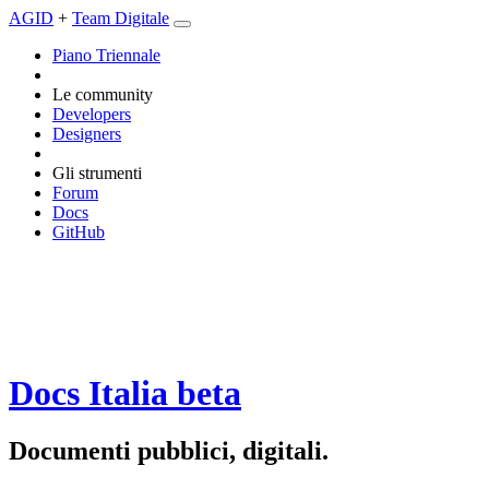
AGID
+
Team Digitale
Piano Triennale
Le community
Developers
Designers
Gli strumenti
Forum
Docs
GitHub
Docs Italia
beta
Documenti pubblici, digitali.