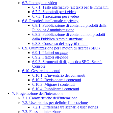
6.7. Immagini e video
6.7.1. Testo alternativo (alt text) per le immagini
6.7.2. Sottotitoli per i video
6.7.3. Trascrizioni per i video
6.8. Proprietà intellettuale e privacy
6.8.1. Pubblicazione di contenuti prodotti dalla
Pubblica Amministrazione
6.8.2. Pubblicazione di contenuti non prodotti
dalla Pubblica Amministrazione
6.8.3. Consenso dei soggetti ritratti
6.9. Ottimizzazione per i motori di ricerca (SEO)
6.9.1. I fattori
on-page
6.9.2. I fattori
off-page
6.9.3. Strumenti di diagnostica SEO: Search
Console
6.10. Gestire i contenuti
6.10.1. L’inventario dei contenuti
6.10.2. Revisionare i contenuti
6.10.3. Migrare i contenuti
6.10.4. Pubblicare i contenuti
7. Progettazione dell’interazione
7.1. Caratteristiche dell’interazione
7.2. User stories per definire l’interazione
7.2.1. Differenza tra scenari e user stories
7.3. Flussi di interazione