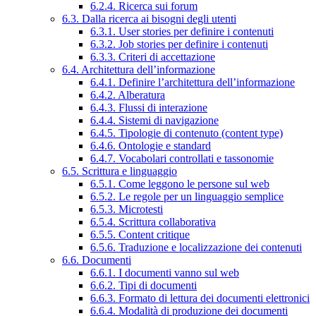
6.2.4. Ricerca sui forum
6.3. Dalla ricerca ai bisogni degli utenti
6.3.1. User stories per definire i contenuti
6.3.2. Job stories per definire i contenuti
6.3.3. Criteri di accettazione
6.4. Architettura dell’informazione
6.4.1. Definire l’architettura dell’informazione
6.4.2. Alberatura
6.4.3. Flussi di interazione
6.4.4. Sistemi di navigazione
6.4.5. Tipologie di contenuto (content type)
6.4.6. Ontologie e standard
6.4.7. Vocabolari controllati e tassonomie
6.5. Scrittura e linguaggio
6.5.1. Come leggono le persone sul web
6.5.2. Le regole per un linguaggio semplice
6.5.3. Microtesti
6.5.4. Scrittura collaborativa
6.5.5. Content critique
6.5.6. Traduzione e localizzazione dei contenuti
6.6. Documenti
6.6.1. I documenti vanno sul web
6.6.2. Tipi di documenti
6.6.3. Formato di lettura dei documenti elettronici
6.6.4. Modalità di produzione dei documenti