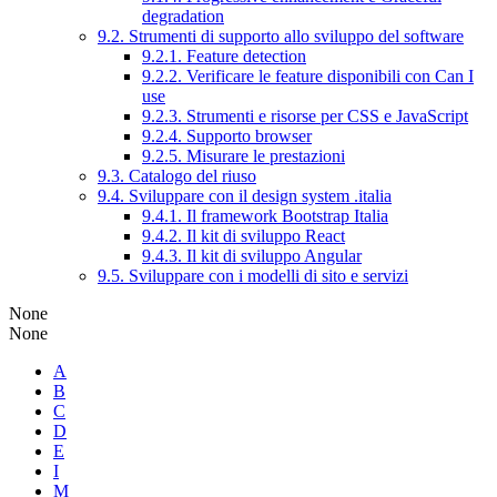
degradation
9.2. Strumenti di supporto allo sviluppo del software
9.2.1. Feature detection
9.2.2. Verificare le feature disponibili con Can I
use
9.2.3. Strumenti e risorse per CSS e JavaScript
9.2.4. Supporto browser
9.2.5. Misurare le prestazioni
9.3. Catalogo del riuso
9.4. Sviluppare con il design system .italia
9.4.1. Il framework Bootstrap Italia
9.4.2. Il kit di sviluppo React
9.4.3. Il kit di sviluppo Angular
9.5. Sviluppare con i modelli di sito e servizi
None
None
A
B
C
D
E
I
M