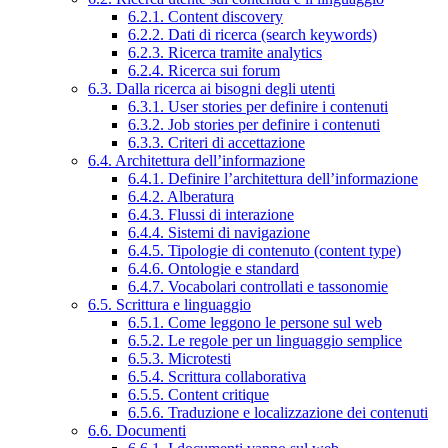
6.2.1. Content discovery
6.2.2. Dati di ricerca (search keywords)
6.2.3. Ricerca tramite analytics
6.2.4. Ricerca sui forum
6.3. Dalla ricerca ai bisogni degli utenti
6.3.1. User stories per definire i contenuti
6.3.2. Job stories per definire i contenuti
6.3.3. Criteri di accettazione
6.4. Architettura dell’informazione
6.4.1. Definire l’architettura dell’informazione
6.4.2. Alberatura
6.4.3. Flussi di interazione
6.4.4. Sistemi di navigazione
6.4.5. Tipologie di contenuto (content type)
6.4.6. Ontologie e standard
6.4.7. Vocabolari controllati e tassonomie
6.5. Scrittura e linguaggio
6.5.1. Come leggono le persone sul web
6.5.2. Le regole per un linguaggio semplice
6.5.3. Microtesti
6.5.4. Scrittura collaborativa
6.5.5. Content critique
6.5.6. Traduzione e localizzazione dei contenuti
6.6. Documenti