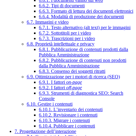
6.6.1. I documenti vanno sul web
6.6.2. Tipi di documenti
6.6.3. Formato di lettura dei documenti elettronici
6.6.4. Modalità di produzione dei documenti
6.7. Immagini e video
6.7.1. Testo alternativo (alt text) per le immagini
6.7.2. Sottotitoli per i video
6.7.3. Trascrizioni per i video
6.8. Proprietà intellettuale e privacy
6.8.1. Pubblicazione di contenuti prodotti dalla
Pubblica Amministrazione
6.8.2. Pubblicazione di contenuti non prodotti
dalla Pubblica Amministrazione
6.8.3. Consenso dei soggetti ritratti
6.9. Ottimizzazione per i motori di ricerca (SEO)
6.9.1. I fattori
on-page
6.9.2. I fattori
off-page
6.9.3. Strumenti di diagnostica SEO: Search
Console
6.10. Gestire i contenuti
6.10.1. L’inventario dei contenuti
6.10.2. Revisionare i contenuti
6.10.3. Migrare i contenuti
6.10.4. Pubblicare i contenuti
7. Progettazione dell’interazione