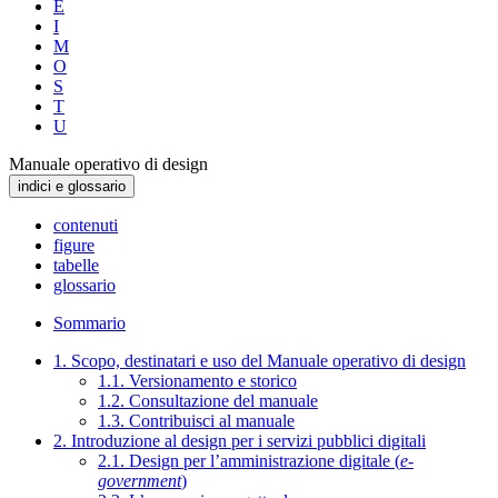
E
I
M
O
S
T
U
Manuale operativo di design
indici e glossario
contenuti
figure
tabelle
glossario
Sommario
1. Scopo, destinatari e uso del Manuale operativo di design
1.1. Versionamento e storico
1.2. Consultazione del manuale
1.3. Contribuisci al manuale
2. Introduzione al design per i servizi pubblici digitali
2.1. Design per l’amministrazione digitale (
e-
government
)