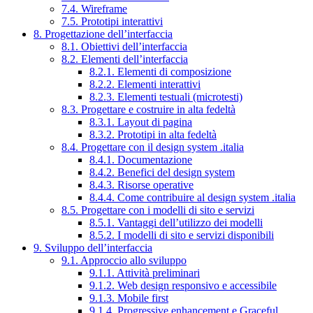
7.4. Wireframe
7.5. Prototipi interattivi
8. Progettazione dell’interfaccia
8.1. Obiettivi dell’interfaccia
8.2. Elementi dell’interfaccia
8.2.1. Elementi di composizione
8.2.2. Elementi interattivi
8.2.3. Elementi testuali (microtesti)
8.3. Progettare e costruire in alta fedeltà
8.3.1. Layout di pagina
8.3.2. Prototipi in alta fedeltà
8.4. Progettare con il design system .italia
8.4.1. Documentazione
8.4.2. Benefici del design system
8.4.3. Risorse operative
8.4.4. Come contribuire al design system .italia
8.5. Progettare con i modelli di sito e servizi
8.5.1. Vantaggi dell’utilizzo dei modelli
8.5.2. I modelli di sito e servizi disponibili
9. Sviluppo dell’interfaccia
9.1. Approccio allo sviluppo
9.1.1. Attività preliminari
9.1.2. Web design responsivo e accessibile
9.1.3. Mobile first
9.1.4. Progressive enhancement e Graceful