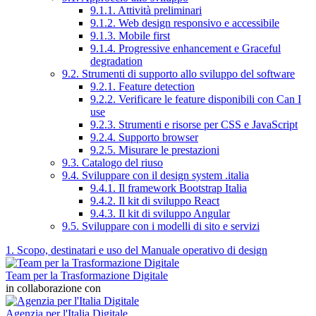
9.1.1. Attività preliminari
9.1.2. Web design responsivo e accessibile
9.1.3. Mobile first
9.1.4. Progressive enhancement e Graceful
degradation
9.2. Strumenti di supporto allo sviluppo del software
9.2.1. Feature detection
9.2.2. Verificare le feature disponibili con Can I
use
9.2.3. Strumenti e risorse per CSS e JavaScript
9.2.4. Supporto browser
9.2.5. Misurare le prestazioni
9.3. Catalogo del riuso
9.4. Sviluppare con il design system .italia
9.4.1. Il framework Bootstrap Italia
9.4.2. Il kit di sviluppo React
9.4.3. Il kit di sviluppo Angular
9.5. Sviluppare con i modelli di sito e servizi
1. Scopo, destinatari e uso del Manuale operativo di design
Team per la Trasformazione Digitale
in collaborazione con
Agenzia per l'Italia Digitale