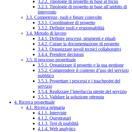
3.2.2. Tipologie di progetto in base al focus
3.2.3. Tipologie di progetto in base all’ambito di
intervento
3.3. Competenze, ruoli e figure coinvolte
3.3.1. Coordinatore di progetto
3.3.2. Definire ruoli e responsabilità
3.4. Metodo di lavoro
3.4.1. Definire processi, strumenti e rituali
3.4.2. Curare la documentazione di progetto
3.4.3. Organizzare tavoli tecnici collaborativi
3.4.4. Prendere decisioni
3.5. Il processo progettuale
3.5.1. Organizzare il progetto e la sua gestione
3.5.2. Comprendere il contesto d’uso del servizio
pubblico
3.5.3. Progettare i processi e i
touchpoint
del
servizio
3.5.4. Realizzare l’interfaccia utente del servizio
3.5.5. Validare la soluzione ottenuta
4. Ricerca progettuale
4.1. Ricerca primaria
4.1.1. Interviste
4.1.2. Questionari
4.1.3. Test di usabilità
4.1.4. Web analytics