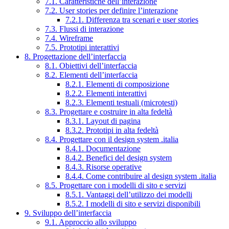
7.1. Caratteristiche dell’interazione
7.2. User stories per definire l’interazione
7.2.1. Differenza tra scenari e user stories
7.3. Flussi di interazione
7.4. Wireframe
7.5. Prototipi interattivi
8. Progettazione dell’interfaccia
8.1. Obiettivi dell’interfaccia
8.2. Elementi dell’interfaccia
8.2.1. Elementi di composizione
8.2.2. Elementi interattivi
8.2.3. Elementi testuali (microtesti)
8.3. Progettare e costruire in alta fedeltà
8.3.1. Layout di pagina
8.3.2. Prototipi in alta fedeltà
8.4. Progettare con il design system .italia
8.4.1. Documentazione
8.4.2. Benefici del design system
8.4.3. Risorse operative
8.4.4. Come contribuire al design system .italia
8.5. Progettare con i modelli di sito e servizi
8.5.1. Vantaggi dell’utilizzo dei modelli
8.5.2. I modelli di sito e servizi disponibili
9. Sviluppo dell’interfaccia
9.1. Approccio allo sviluppo