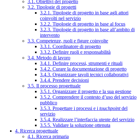
3.1. Obiettivi del progetto
3.2. Tipologie di progetti
3.2.1. Tipologie di progetto in base agli attori
coinvolti nel servizio
3.2.2. Tipologie di progetto in base al focus
3.2.3. Tipologie di progetto in base all’ambito di
intervento
3.3. Competenze, ruoli e figure coinvolte
3.3.1. Coordinatore di progetto
3.3.2. Definire ruoli e responsabilità
3.4. Metodo di lavoro
3.4.1. Definire processi, strumenti e rituali
3.4.2. Curare la documentazione di progetto
3.4.3. Organizzare tavoli tecnici collaborativi
3.4.4. Prendere decisioni
3.5. Il processo progettuale
3.5.1. Organizzare il progetto e la sua gestione
3.5.2. Comprendere il contesto d’uso del servizio
pubblico
3.5.3. Progettare i processi e i
touchpoint
del
servizio
3.5.4. Realizzare l’interfaccia utente del servizio
3.5.5. Validare la soluzione ottenuta
4. Ricerca progettuale
4.1. Ricerca primaria