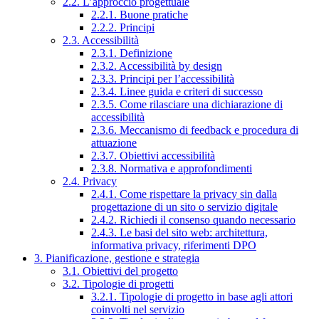
2.2. L’approccio progettuale
2.2.1. Buone pratiche
2.2.2. Principi
2.3. Accessibilità
2.3.1. Definizione
2.3.2. Accessibilità by design
2.3.3. Principi per l’accessibilità
2.3.4. Linee guida e criteri di successo
2.3.5. Come rilasciare una dichiarazione di
accessibilità
2.3.6. Meccanismo di feedback e procedura di
attuazione
2.3.7. Obiettivi accessibilità
2.3.8. Normativa e approfondimenti
2.4. Privacy
2.4.1. Come rispettare la privacy sin dalla
progettazione di un sito o servizio digitale
2.4.2. Richiedi il consenso quando necessario
2.4.3. Le basi del sito web: architettura,
informativa privacy, riferimenti DPO
3. Pianificazione, gestione e strategia
3.1. Obiettivi del progetto
3.2. Tipologie di progetti
3.2.1. Tipologie di progetto in base agli attori
coinvolti nel servizio