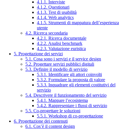
4.1.1. Interviste
4.1.2. Questionari
4.1.3. Test di usabilità
4.1.4. Web analytics
4.1.5. Strumenti di mappatura dell’esperienza
utente
4.2. Ricerca secondaria
4.2.1. Ricerca documentale
4.2.2. Analisi benchmark
4.2.3. Valutazione euristica
5. Progettazione dei servizi
5.1. Cosa sono i servizi e il service design
5.2. Progettare servizi pubblici digitali
5.3. Definire il modello di servizio
5.3.1. Identificare gli attori coinvolti
5.3.2. Formulare la proposta di valore
5.3.3. Inquadrare gli elementi costitutivi del
servizio
5.4. Descrivere il funzionamento del servizio
5.4.1. Mappare l’ecosistema
5.4.2. Rappresentare i flussi di servizio
5.5. Co-progettare le soluzioni
5.5.1. Workshop di co-progettazione
6. Progettazione dei contenuti
6.1. Cos’è il content design