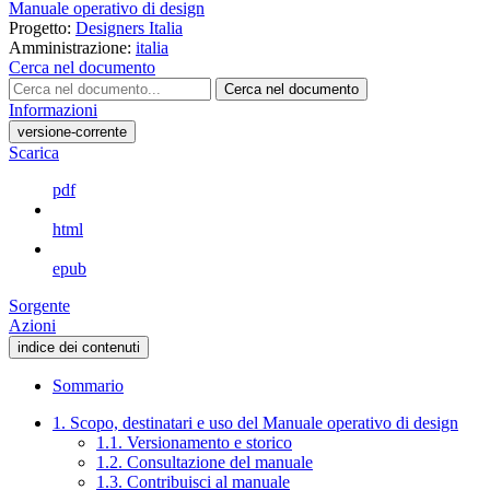
Manuale operativo di design
Progetto:
Designers Italia
Amministrazione:
italia
Cerca nel documento
Cerca nel documento
Informazioni
versione-corrente
Scarica
pdf
html
epub
Sorgente
Azioni
indice dei contenuti
Sommario
1. Scopo, destinatari e uso del Manuale operativo di design
1.1. Versionamento e storico
1.2. Consultazione del manuale
1.3. Contribuisci al manuale