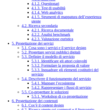
4.1.2. Questionari
4.1.3. Test di usabilità
4.1.4. Web analytics
4.1.5. Strumenti di mappatura dell’esperienza
utente
4.2. Ricerca secondaria
4.2.1. Ricerca documentale
4.2.2. Analisi benchmark
4.2.3. Valutazione euristica
5. Progettazione dei servizi
5.1. Cosa sono i servizi e il service design
5.2. Progettare servizi pubblici digitali
5.3. Definire il modello di servizio
5.3.1. Identificare gli attori coinvolti
5.3.2. Formulare la proposta di valore
5.3.3. Inquadrare gli elementi costitutivi del
servizio
5.4. Descrivere il funzionamento del servizio
5.4.1. Mappare l’ecosistema
5.4.2. Rappresentare i flussi di servizio
5.5. Co-progettare le soluzioni
5.5.1. Workshop di co-progettazione
6. Progettazione dei contenuti
6.1. Cos’è il content design
6.2. Ricerca utente sui contenuti e il linguaggio