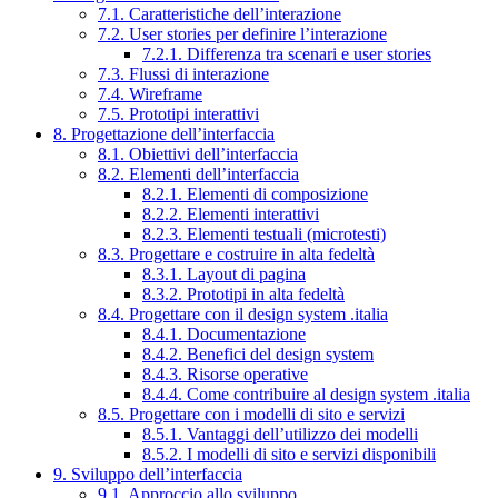
7.1. Caratteristiche dell’interazione
7.2. User stories per definire l’interazione
7.2.1. Differenza tra scenari e user stories
7.3. Flussi di interazione
7.4. Wireframe
7.5. Prototipi interattivi
8. Progettazione dell’interfaccia
8.1. Obiettivi dell’interfaccia
8.2. Elementi dell’interfaccia
8.2.1. Elementi di composizione
8.2.2. Elementi interattivi
8.2.3. Elementi testuali (microtesti)
8.3. Progettare e costruire in alta fedeltà
8.3.1. Layout di pagina
8.3.2. Prototipi in alta fedeltà
8.4. Progettare con il design system .italia
8.4.1. Documentazione
8.4.2. Benefici del design system
8.4.3. Risorse operative
8.4.4. Come contribuire al design system .italia
8.5. Progettare con i modelli di sito e servizi
8.5.1. Vantaggi dell’utilizzo dei modelli
8.5.2. I modelli di sito e servizi disponibili
9. Sviluppo dell’interfaccia
9.1. Approccio allo sviluppo