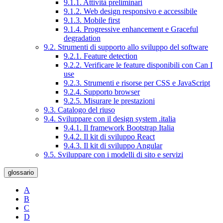
9.1.1. Attività preliminari
9.1.2. Web design responsivo e accessibile
9.1.3. Mobile first
9.1.4. Progressive enhancement e Graceful
degradation
9.2. Strumenti di supporto allo sviluppo del software
9.2.1. Feature detection
9.2.2. Verificare le feature disponibili con Can I
use
9.2.3. Strumenti e risorse per CSS e JavaScript
9.2.4. Supporto browser
9.2.5. Misurare le prestazioni
9.3. Catalogo del riuso
9.4. Sviluppare con il design system .italia
9.4.1. Il framework Bootstrap Italia
9.4.2. Il kit di sviluppo React
9.4.3. Il kit di sviluppo Angular
9.5. Sviluppare con i modelli di sito e servizi
glossario
A
B
C
D