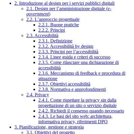
2. Introduzione al design per i servizi pubblici digitali
2.1. Design per l’amministrazione digitale (
e-
government
)
2.2. L’approccio progettuale
2.2.1. Buone pratiche
2.2.2. Principi
2.3. Accessibilità
2.3.1. Definizione
2.3.2. Accessibilità by design
2.3.3. Principi per l’accessibilità
2.3.4. Linee guida e criteri di successo
2.3.5. Come rilasciare una dichiarazione di
accessibilità
2.3.6. Meccanismo di feedback e procedura di
attuazione
2.3.7. Obiettivi accessibilità
2.3.8. Normativa e approfondimenti
2.4. Privacy
2.4.1. Come rispettare la privacy sin dalla
progettazione di un sito o servizio digitale
2.4.2. Richiedi il consenso quando necessario
2.4.3. Le basi del sito web: architettura,
informativa privacy, riferimenti DPO
3. Pianificazione, gestione e strategia
3.1. Obiettivi del progetto