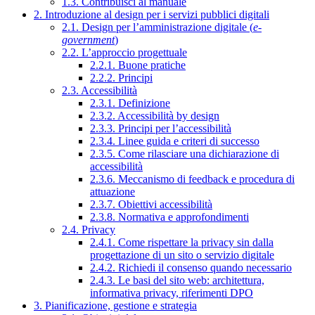
1.3. Contribuisci al manuale
2. Introduzione al design per i servizi pubblici digitali
2.1. Design per l’amministrazione digitale (
e-
government
)
2.2. L’approccio progettuale
2.2.1. Buone pratiche
2.2.2. Principi
2.3. Accessibilità
2.3.1. Definizione
2.3.2. Accessibilità by design
2.3.3. Principi per l’accessibilità
2.3.4. Linee guida e criteri di successo
2.3.5. Come rilasciare una dichiarazione di
accessibilità
2.3.6. Meccanismo di feedback e procedura di
attuazione
2.3.7. Obiettivi accessibilità
2.3.8. Normativa e approfondimenti
2.4. Privacy
2.4.1. Come rispettare la privacy sin dalla
progettazione di un sito o servizio digitale
2.4.2. Richiedi il consenso quando necessario
2.4.3. Le basi del sito web: architettura,
informativa privacy, riferimenti DPO
3. Pianificazione, gestione e strategia