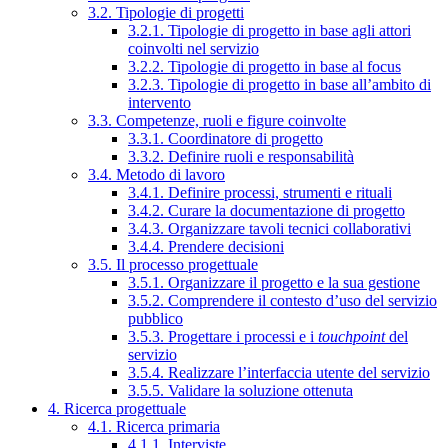
3.2. Tipologie di progetti
3.2.1. Tipologie di progetto in base agli attori
coinvolti nel servizio
3.2.2. Tipologie di progetto in base al focus
3.2.3. Tipologie di progetto in base all’ambito di
intervento
3.3. Competenze, ruoli e figure coinvolte
3.3.1. Coordinatore di progetto
3.3.2. Definire ruoli e responsabilità
3.4. Metodo di lavoro
3.4.1. Definire processi, strumenti e rituali
3.4.2. Curare la documentazione di progetto
3.4.3. Organizzare tavoli tecnici collaborativi
3.4.4. Prendere decisioni
3.5. Il processo progettuale
3.5.1. Organizzare il progetto e la sua gestione
3.5.2. Comprendere il contesto d’uso del servizio
pubblico
3.5.3. Progettare i processi e i
touchpoint
del
servizio
3.5.4. Realizzare l’interfaccia utente del servizio
3.5.5. Validare la soluzione ottenuta
4. Ricerca progettuale
4.1. Ricerca primaria
4.1.1. Interviste