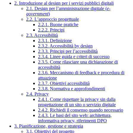
2. Introduzione al design per i servizi pubblici digitali
2.1. Design per l’amministrazione digitale (
e-
government
)
2.2. L’approccio progettuale
2.2.1. Buone pratiche
2.2.2. Principi
2.3. Accessibilità
2.3.1. Definizione
2.3.2. Accessibilità by design
2.3.3. Principi per l’accessibilità
2.3.4. Linee guida e criteri di successo
2.3.5. Come rilasciare una dichiarazione di
accessibilità
2.3.6. Meccanismo di feedback e procedura di
attuazione
2.3.7. Obiettivi accessibilità
2.3.8. Normativa e approfondimenti
2.4. Privacy
2.4.1. Come rispettare la privacy sin dalla
progettazione di un sito o servizio digitale
2.4.2. Richiedi il consenso quando necessario
2.4.3. Le basi del sito web: architettura,
informativa privacy, riferimenti DPO
3. Pianificazione, gestione e strategia
3.1. Obiettivi del progetto