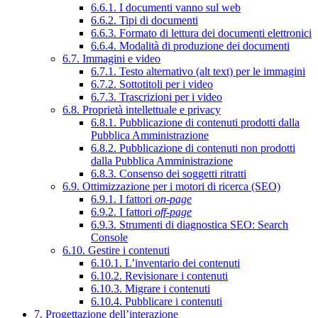
6.6.1. I documenti vanno sul web
6.6.2. Tipi di documenti
6.6.3. Formato di lettura dei documenti elettronici
6.6.4. Modalità di produzione dei documenti
6.7. Immagini e video
6.7.1. Testo alternativo (alt text) per le immagini
6.7.2. Sottotitoli per i video
6.7.3. Trascrizioni per i video
6.8. Proprietà intellettuale e privacy
6.8.1. Pubblicazione di contenuti prodotti dalla
Pubblica Amministrazione
6.8.2. Pubblicazione di contenuti non prodotti
dalla Pubblica Amministrazione
6.8.3. Consenso dei soggetti ritratti
6.9. Ottimizzazione per i motori di ricerca (SEO)
6.9.1. I fattori
on-page
6.9.2. I fattori
off-page
6.9.3. Strumenti di diagnostica SEO: Search
Console
6.10. Gestire i contenuti
6.10.1. L’inventario dei contenuti
6.10.2. Revisionare i contenuti
6.10.3. Migrare i contenuti
6.10.4. Pubblicare i contenuti
7. Progettazione dell’interazione