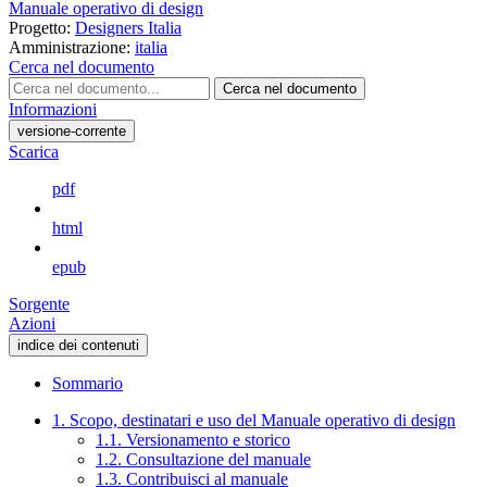
Manuale operativo di design
Progetto:
Designers Italia
Amministrazione:
italia
Cerca nel documento
Cerca nel documento
Informazioni
versione-corrente
Scarica
pdf
html
epub
Sorgente
Azioni
indice dei contenuti
Sommario
1. Scopo, destinatari e uso del Manuale operativo di design
1.1. Versionamento e storico
1.2. Consultazione del manuale
1.3. Contribuisci al manuale