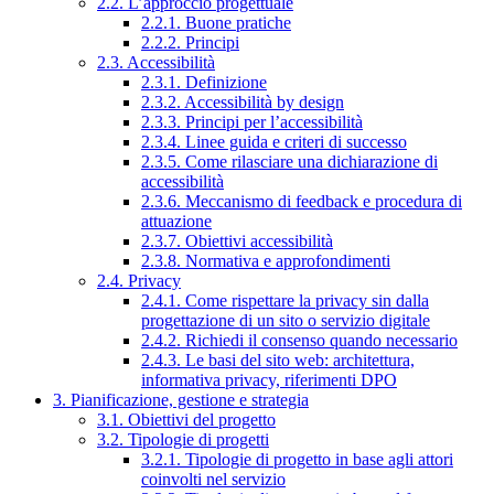
2.2. L’approccio progettuale
2.2.1. Buone pratiche
2.2.2. Principi
2.3. Accessibilità
2.3.1. Definizione
2.3.2. Accessibilità by design
2.3.3. Principi per l’accessibilità
2.3.4. Linee guida e criteri di successo
2.3.5. Come rilasciare una dichiarazione di
accessibilità
2.3.6. Meccanismo di feedback e procedura di
attuazione
2.3.7. Obiettivi accessibilità
2.3.8. Normativa e approfondimenti
2.4. Privacy
2.4.1. Come rispettare la privacy sin dalla
progettazione di un sito o servizio digitale
2.4.2. Richiedi il consenso quando necessario
2.4.3. Le basi del sito web: architettura,
informativa privacy, riferimenti DPO
3. Pianificazione, gestione e strategia
3.1. Obiettivi del progetto
3.2. Tipologie di progetti
3.2.1. Tipologie di progetto in base agli attori
coinvolti nel servizio