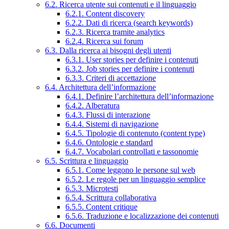
6.2. Ricerca utente sui contenuti e il linguaggio
6.2.1. Content discovery
6.2.2. Dati di ricerca (search keywords)
6.2.3. Ricerca tramite analytics
6.2.4. Ricerca sui forum
6.3. Dalla ricerca ai bisogni degli utenti
6.3.1. User stories per definire i contenuti
6.3.2. Job stories per definire i contenuti
6.3.3. Criteri di accettazione
6.4. Architettura dell’informazione
6.4.1. Definire l’architettura dell’informazione
6.4.2. Alberatura
6.4.3. Flussi di interazione
6.4.4. Sistemi di navigazione
6.4.5. Tipologie di contenuto (content type)
6.4.6. Ontologie e standard
6.4.7. Vocabolari controllati e tassonomie
6.5. Scrittura e linguaggio
6.5.1. Come leggono le persone sul web
6.5.2. Le regole per un linguaggio semplice
6.5.3. Microtesti
6.5.4. Scrittura collaborativa
6.5.5. Content critique
6.5.6. Traduzione e localizzazione dei contenuti
6.6. Documenti