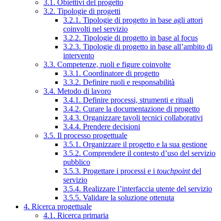
3.1. Obiettivi del progetto
3.2. Tipologie di progetti
3.2.1. Tipologie di progetto in base agli attori
coinvolti nel servizio
3.2.2. Tipologie di progetto in base al focus
3.2.3. Tipologie di progetto in base all’ambito di
intervento
3.3. Competenze, ruoli e figure coinvolte
3.3.1. Coordinatore di progetto
3.3.2. Definire ruoli e responsabilità
3.4. Metodo di lavoro
3.4.1. Definire processi, strumenti e rituali
3.4.2. Curare la documentazione di progetto
3.4.3. Organizzare tavoli tecnici collaborativi
3.4.4. Prendere decisioni
3.5. Il processo progettuale
3.5.1. Organizzare il progetto e la sua gestione
3.5.2. Comprendere il contesto d’uso del servizio
pubblico
3.5.3. Progettare i processi e i
touchpoint
del
servizio
3.5.4. Realizzare l’interfaccia utente del servizio
3.5.5. Validare la soluzione ottenuta
4. Ricerca progettuale
4.1. Ricerca primaria