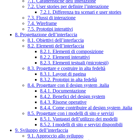
7.1. Caratteristiche dell’interazione
7.2. User stories per definire l’interazione
7.2.1. Differenza tra scenari e user stories
7.3. Flussi di interazione
7.4. Wireframe
7.5. Prototipi interattivi
8. Progettazione dell’interfaccia
8.1. Obiettivi dell’interfaccia
8.2. Elementi dell’interfaccia
8.2.1. Elementi di composizione
8.2.2. Elementi interattivi
8.2.3. Elementi testuali (microtesti)
8.3. Progettare e costruire in alta fedeltà
8.3.1. Layout di pagina
8.3.2. Prototipi in alta fedeltà
8.4. Progettare con il design system .italia
8.4.1. Documentazione
8.4.2. Benefici del design system
8.4.3. Risorse operative
8.4.4. Come contribuire al design system .italia
8.5. Progettare con i modelli di sito e servizi
8.5.1. Vantaggi dell’utilizzo dei modelli
8.5.2. I modelli di sito e servizi disponibili
9. Sviluppo dell’interfaccia
9.1. Approccio allo sviluppo