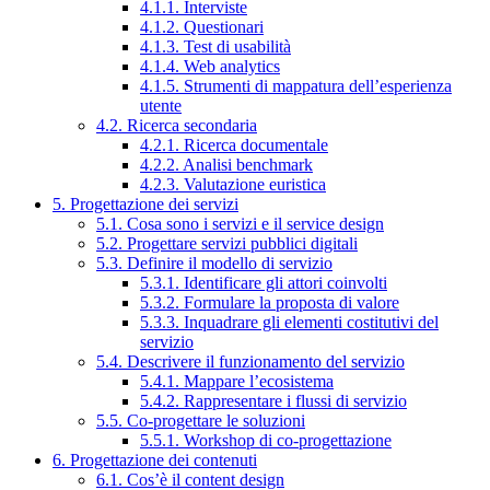
4.1.1. Interviste
4.1.2. Questionari
4.1.3. Test di usabilità
4.1.4. Web analytics
4.1.5. Strumenti di mappatura dell’esperienza
utente
4.2. Ricerca secondaria
4.2.1. Ricerca documentale
4.2.2. Analisi benchmark
4.2.3. Valutazione euristica
5. Progettazione dei servizi
5.1. Cosa sono i servizi e il service design
5.2. Progettare servizi pubblici digitali
5.3. Definire il modello di servizio
5.3.1. Identificare gli attori coinvolti
5.3.2. Formulare la proposta di valore
5.3.3. Inquadrare gli elementi costitutivi del
servizio
5.4. Descrivere il funzionamento del servizio
5.4.1. Mappare l’ecosistema
5.4.2. Rappresentare i flussi di servizio
5.5. Co-progettare le soluzioni
5.5.1. Workshop di co-progettazione
6. Progettazione dei contenuti
6.1. Cos’è il content design