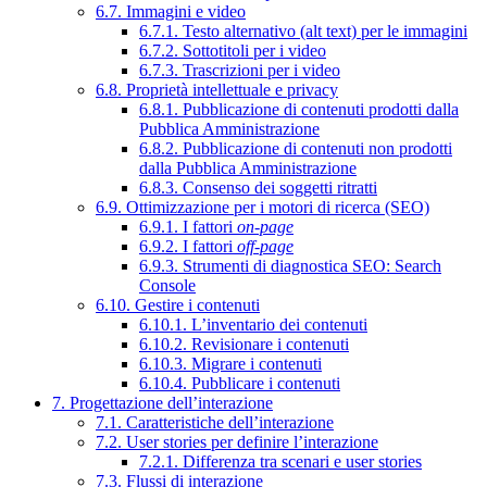
6.7. Immagini e video
6.7.1. Testo alternativo (alt text) per le immagini
6.7.2. Sottotitoli per i video
6.7.3. Trascrizioni per i video
6.8. Proprietà intellettuale e privacy
6.8.1. Pubblicazione di contenuti prodotti dalla
Pubblica Amministrazione
6.8.2. Pubblicazione di contenuti non prodotti
dalla Pubblica Amministrazione
6.8.3. Consenso dei soggetti ritratti
6.9. Ottimizzazione per i motori di ricerca (SEO)
6.9.1. I fattori
on-page
6.9.2. I fattori
off-page
6.9.3. Strumenti di diagnostica SEO: Search
Console
6.10. Gestire i contenuti
6.10.1. L’inventario dei contenuti
6.10.2. Revisionare i contenuti
6.10.3. Migrare i contenuti
6.10.4. Pubblicare i contenuti
7. Progettazione dell’interazione
7.1. Caratteristiche dell’interazione
7.2. User stories per definire l’interazione
7.2.1. Differenza tra scenari e user stories
7.3. Flussi di interazione