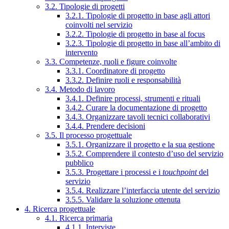
3.2. Tipologie di progetti
3.2.1. Tipologie di progetto in base agli attori
coinvolti nel servizio
3.2.2. Tipologie di progetto in base al focus
3.2.3. Tipologie di progetto in base all’ambito di
intervento
3.3. Competenze, ruoli e figure coinvolte
3.3.1. Coordinatore di progetto
3.3.2. Definire ruoli e responsabilità
3.4. Metodo di lavoro
3.4.1. Definire processi, strumenti e rituali
3.4.2. Curare la documentazione di progetto
3.4.3. Organizzare tavoli tecnici collaborativi
3.4.4. Prendere decisioni
3.5. Il processo progettuale
3.5.1. Organizzare il progetto e la sua gestione
3.5.2. Comprendere il contesto d’uso del servizio
pubblico
3.5.3. Progettare i processi e i
touchpoint
del
servizio
3.5.4. Realizzare l’interfaccia utente del servizio
3.5.5. Validare la soluzione ottenuta
4. Ricerca progettuale
4.1. Ricerca primaria
4.1.1. Interviste