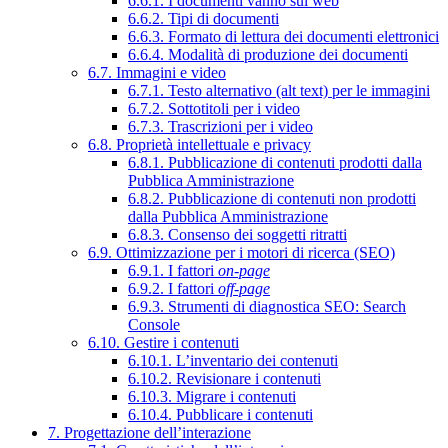
6.6.1. I documenti vanno sul web
6.6.2. Tipi di documenti
6.6.3. Formato di lettura dei documenti elettronici
6.6.4. Modalità di produzione dei documenti
6.7. Immagini e video
6.7.1. Testo alternativo (alt text) per le immagini
6.7.2. Sottotitoli per i video
6.7.3. Trascrizioni per i video
6.8. Proprietà intellettuale e privacy
6.8.1. Pubblicazione di contenuti prodotti dalla
Pubblica Amministrazione
6.8.2. Pubblicazione di contenuti non prodotti
dalla Pubblica Amministrazione
6.8.3. Consenso dei soggetti ritratti
6.9. Ottimizzazione per i motori di ricerca (SEO)
6.9.1. I fattori
on-page
6.9.2. I fattori
off-page
6.9.3. Strumenti di diagnostica SEO: Search
Console
6.10. Gestire i contenuti
6.10.1. L’inventario dei contenuti
6.10.2. Revisionare i contenuti
6.10.3. Migrare i contenuti
6.10.4. Pubblicare i contenuti
7. Progettazione dell’interazione