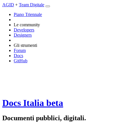
AGID
+
Team Digitale
Piano Triennale
Le community
Developers
Designers
Gli strumenti
Forum
Docs
GitHub
Docs Italia
beta
Documenti pubblici, digitali.