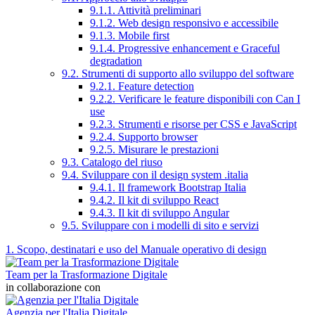
9.1.1. Attività preliminari
9.1.2. Web design responsivo e accessibile
9.1.3. Mobile first
9.1.4. Progressive enhancement e Graceful
degradation
9.2. Strumenti di supporto allo sviluppo del software
9.2.1. Feature detection
9.2.2. Verificare le feature disponibili con Can I
use
9.2.3. Strumenti e risorse per CSS e JavaScript
9.2.4. Supporto browser
9.2.5. Misurare le prestazioni
9.3. Catalogo del riuso
9.4. Sviluppare con il design system .italia
9.4.1. Il framework Bootstrap Italia
9.4.2. Il kit di sviluppo React
9.4.3. Il kit di sviluppo Angular
9.5. Sviluppare con i modelli di sito e servizi
1. Scopo, destinatari e uso del Manuale operativo di design
Team per la Trasformazione Digitale
in collaborazione con
Agenzia per l'Italia Digitale