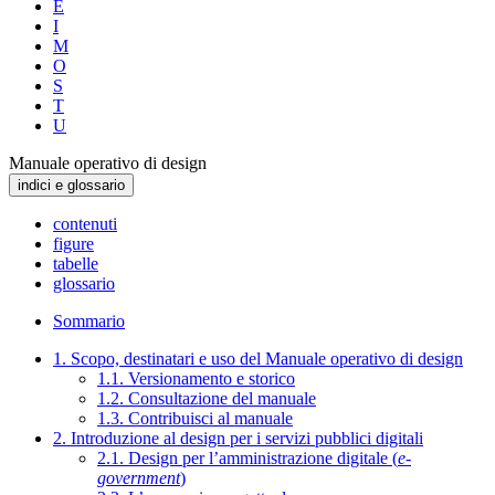
E
I
M
O
S
T
U
Manuale operativo di design
indici e glossario
contenuti
figure
tabelle
glossario
Sommario
1. Scopo, destinatari e uso del Manuale operativo di design
1.1. Versionamento e storico
1.2. Consultazione del manuale
1.3. Contribuisci al manuale
2. Introduzione al design per i servizi pubblici digitali
2.1. Design per l’amministrazione digitale (
e-
government
)