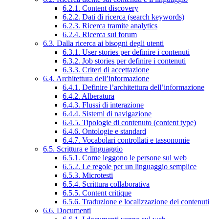
6.2.1. Content discovery
6.2.2. Dati di ricerca (search keywords)
6.2.3. Ricerca tramite analytics
6.2.4. Ricerca sui forum
6.3. Dalla ricerca ai bisogni degli utenti
6.3.1. User stories per definire i contenuti
6.3.2. Job stories per definire i contenuti
6.3.3. Criteri di accettazione
6.4. Architettura dell’informazione
6.4.1. Definire l’architettura dell’informazione
6.4.2. Alberatura
6.4.3. Flussi di interazione
6.4.4. Sistemi di navigazione
6.4.5. Tipologie di contenuto (content type)
6.4.6. Ontologie e standard
6.4.7. Vocabolari controllati e tassonomie
6.5. Scrittura e linguaggio
6.5.1. Come leggono le persone sul web
6.5.2. Le regole per un linguaggio semplice
6.5.3. Microtesti
6.5.4. Scrittura collaborativa
6.5.5. Content critique
6.5.6. Traduzione e localizzazione dei contenuti
6.6. Documenti