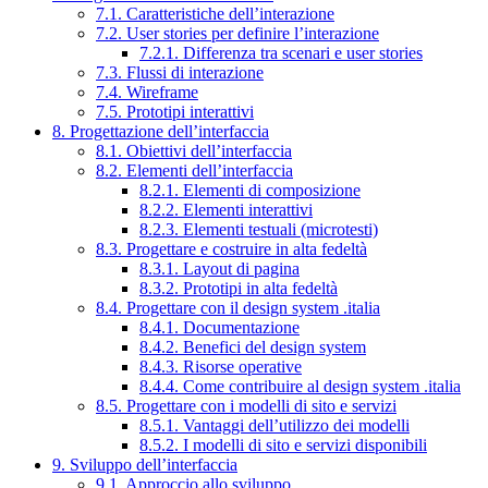
7.1. Caratteristiche dell’interazione
7.2. User stories per definire l’interazione
7.2.1. Differenza tra scenari e user stories
7.3. Flussi di interazione
7.4. Wireframe
7.5. Prototipi interattivi
8. Progettazione dell’interfaccia
8.1. Obiettivi dell’interfaccia
8.2. Elementi dell’interfaccia
8.2.1. Elementi di composizione
8.2.2. Elementi interattivi
8.2.3. Elementi testuali (microtesti)
8.3. Progettare e costruire in alta fedeltà
8.3.1. Layout di pagina
8.3.2. Prototipi in alta fedeltà
8.4. Progettare con il design system .italia
8.4.1. Documentazione
8.4.2. Benefici del design system
8.4.3. Risorse operative
8.4.4. Come contribuire al design system .italia
8.5. Progettare con i modelli di sito e servizi
8.5.1. Vantaggi dell’utilizzo dei modelli
8.5.2. I modelli di sito e servizi disponibili
9. Sviluppo dell’interfaccia
9.1. Approccio allo sviluppo