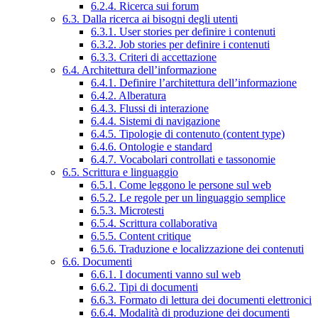
6.2.4. Ricerca sui forum
6.3. Dalla ricerca ai bisogni degli utenti
6.3.1. User stories per definire i contenuti
6.3.2. Job stories per definire i contenuti
6.3.3. Criteri di accettazione
6.4. Architettura dell’informazione
6.4.1. Definire l’architettura dell’informazione
6.4.2. Alberatura
6.4.3. Flussi di interazione
6.4.4. Sistemi di navigazione
6.4.5. Tipologie di contenuto (content type)
6.4.6. Ontologie e standard
6.4.7. Vocabolari controllati e tassonomie
6.5. Scrittura e linguaggio
6.5.1. Come leggono le persone sul web
6.5.2. Le regole per un linguaggio semplice
6.5.3. Microtesti
6.5.4. Scrittura collaborativa
6.5.5. Content critique
6.5.6. Traduzione e localizzazione dei contenuti
6.6. Documenti
6.6.1. I documenti vanno sul web
6.6.2. Tipi di documenti
6.6.3. Formato di lettura dei documenti elettronici
6.6.4. Modalità di produzione dei documenti