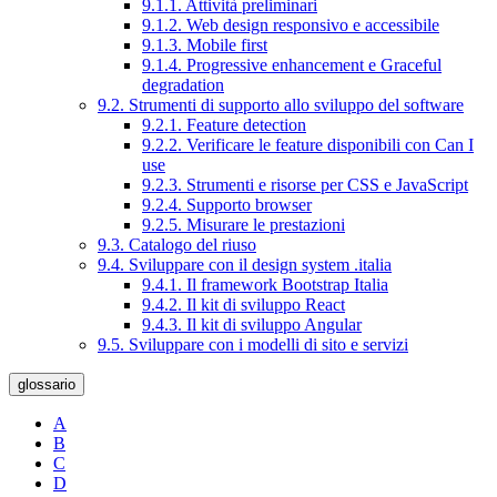
9.1.1. Attività preliminari
9.1.2. Web design responsivo e accessibile
9.1.3. Mobile first
9.1.4. Progressive enhancement e Graceful
degradation
9.2. Strumenti di supporto allo sviluppo del software
9.2.1. Feature detection
9.2.2. Verificare le feature disponibili con Can I
use
9.2.3. Strumenti e risorse per CSS e JavaScript
9.2.4. Supporto browser
9.2.5. Misurare le prestazioni
9.3. Catalogo del riuso
9.4. Sviluppare con il design system .italia
9.4.1. Il framework Bootstrap Italia
9.4.2. Il kit di sviluppo React
9.4.3. Il kit di sviluppo Angular
9.5. Sviluppare con i modelli di sito e servizi
glossario
A
B
C
D