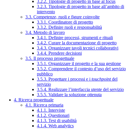
3.2.2. Tipologie di progetto in base al focus
3.2.3. Tipologie di progetto in base all’ambito di
intervento
3.3. Competenze, ruoli e figure coinvolte
3.3.1. Coordinatore di progetto
3.3.2. Definire ruoli e responsabilità
3.4. Metodo di lavoro
3.4.1. Definire processi, strumenti e rituali
3.4.2. Curare la documentazione di progetto
3.4.3. Organizzare tavoli tecnici collaborativi
3.4.4. Prendere decisioni
3.5. Il processo progettuale
3.5.1. Organizzare il progetto e la sua gestione
3.5.2. Comprendere il contesto d’uso del servizio
pubblico
3.5.3. Progettare i processi e i
touchpoint
del
servizio
3.5.4. Realizzare l’interfaccia utente del servizio
3.5.5. Validare la soluzione ottenuta
4. Ricerca progettuale
4.1. Ricerca primaria
4.1.1. Interviste
4.1.2. Questionari
4.1.3. Test di usabilità
4.1.4. Web analytics