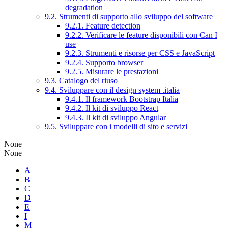
degradation
9.2. Strumenti di supporto allo sviluppo del software
9.2.1. Feature detection
9.2.2. Verificare le feature disponibili con Can I
use
9.2.3. Strumenti e risorse per CSS e JavaScript
9.2.4. Supporto browser
9.2.5. Misurare le prestazioni
9.3. Catalogo del riuso
9.4. Sviluppare con il design system .italia
9.4.1. Il framework Bootstrap Italia
9.4.2. Il kit di sviluppo React
9.4.3. Il kit di sviluppo Angular
9.5. Sviluppare con i modelli di sito e servizi
None
None
A
B
C
D
E
I
M