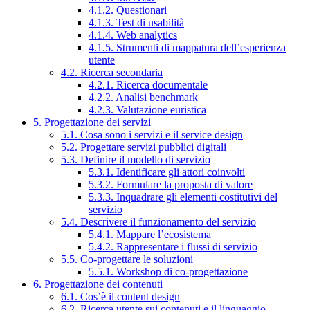
4.1.2. Questionari
4.1.3. Test di usabilità
4.1.4. Web analytics
4.1.5. Strumenti di mappatura dell’esperienza
utente
4.2. Ricerca secondaria
4.2.1. Ricerca documentale
4.2.2. Analisi benchmark
4.2.3. Valutazione euristica
5. Progettazione dei servizi
5.1. Cosa sono i servizi e il service design
5.2. Progettare servizi pubblici digitali
5.3. Definire il modello di servizio
5.3.1. Identificare gli attori coinvolti
5.3.2. Formulare la proposta di valore
5.3.3. Inquadrare gli elementi costitutivi del
servizio
5.4. Descrivere il funzionamento del servizio
5.4.1. Mappare l’ecosistema
5.4.2. Rappresentare i flussi di servizio
5.5. Co-progettare le soluzioni
5.5.1. Workshop di co-progettazione
6. Progettazione dei contenuti
6.1. Cos’è il content design
6.2. Ricerca utente sui contenuti e il linguaggio