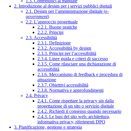
1.3. Contribuisci al manuale
2. Introduzione al design per i servizi pubblici digitali
2.1. Design per l’amministrazione digitale (
e-
government
)
2.2. L’approccio progettuale
2.2.1. Buone pratiche
2.2.2. Principi
2.3. Accessibilità
2.3.1. Definizione
2.3.2. Accessibilità by design
2.3.3. Principi per l’accessibilità
2.3.4. Linee guida e criteri di successo
2.3.5. Come rilasciare una dichiarazione di
accessibilità
2.3.6. Meccanismo di feedback e procedura di
attuazione
2.3.7. Obiettivi accessibilità
2.3.8. Normativa e approfondimenti
2.4. Privacy
2.4.1. Come rispettare la privacy sin dalla
progettazione di un sito o servizio digitale
2.4.2. Richiedi il consenso quando necessario
2.4.3. Le basi del sito web: architettura,
informativa privacy, riferimenti DPO
3. Pianificazione, gestione e strategia