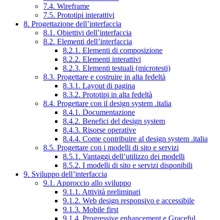
7.4. Wireframe
7.5. Prototipi interattivi
8. Progettazione dell’interfaccia
8.1. Obiettivi dell’interfaccia
8.2. Elementi dell’interfaccia
8.2.1. Elementi di composizione
8.2.2. Elementi interattivi
8.2.3. Elementi testuali (microtesti)
8.3. Progettare e costruire in alta fedeltà
8.3.1. Layout di pagina
8.3.2. Prototipi in alta fedeltà
8.4. Progettare con il design system .italia
8.4.1. Documentazione
8.4.2. Benefici del design system
8.4.3. Risorse operative
8.4.4. Come contribuire al design system .italia
8.5. Progettare con i modelli di sito e servizi
8.5.1. Vantaggi dell’utilizzo dei modelli
8.5.2. I modelli di sito e servizi disponibili
9. Sviluppo dell’interfaccia
9.1. Approccio allo sviluppo
9.1.1. Attività preliminari
9.1.2. Web design responsivo e accessibile
9.1.3. Mobile first
9.1.4. Progressive enhancement e Graceful