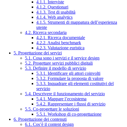
4.1.1. Interviste
4.1.2. Questionari
4.1.3. Test di usabilità
4.1.4. Web analytics
4.1.5. Strumenti di mappatura dell’esperienza
utente
4.2. Ricerca secondaria
4.2.1. Ricerca documentale
4.2.2. Analisi benchmark
4.2.3. Valutazione euristica
5. Progettazione dei servizi
5.1. Cosa sono i servizi e il service design
5.2. Progettare servizi pubblici digitali
5.3. Definire il modello di servizio
5.3.1. Identificare gli attori coinvolti
5.3.2. Formulare la proposta di valore
5.3.3. Inquadrare gli elementi costitutivi del
servizio
5.4. Descrivere il funzionamento del servizio
5.4.1. Mappare l’ecosistema
5.4.2. Rappresentare i flussi di servizio
5.5. Co-progettare le soluzioni
5.5.1. Workshop di co-progettazione
6. Progettazione dei contenuti
6.1. Cos’è il content design