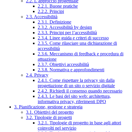
2.2. L’approccio progettuale
2.2.1. Buone pratiche
2.2.2. Principi
2.3. Accessibilità
2.3.1. Definizione
2.3.2. Accessibilità by design
2.3.3. Principi per l’accessibilità
2.3.4. Linee guida e criteri di successo
2.3.5. Come rilasciare una dichiarazione di
accessibilità
2.3.6. Meccanismo di feedback e procedura di
attuazione
2.3.7. Obiettivi accessibilità
2.3.8. Normativa e approfondimenti
2.4. Privacy
2.4.1. Come rispettare la privacy sin dalla
progettazione di un sito o servizio digitale
2.4.2. Richiedi il consenso quando necessario
2.4.3. Le basi del sito web: architettura,
informativa privacy, riferimenti DPO
3. Pianificazione, gestione e strategia
3.1. Obiettivi del progetto
3.2. Tipologie di progetti
3.2.1. Tipologie di progetto in base agli attori
coinvolti nel servizio