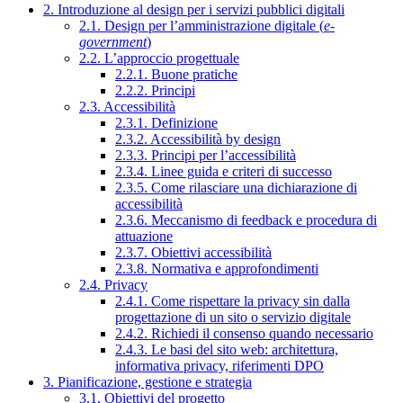
2. Introduzione al design per i servizi pubblici digitali
2.1. Design per l’amministrazione digitale (
e-
government
)
2.2. L’approccio progettuale
2.2.1. Buone pratiche
2.2.2. Principi
2.3. Accessibilità
2.3.1. Definizione
2.3.2. Accessibilità by design
2.3.3. Principi per l’accessibilità
2.3.4. Linee guida e criteri di successo
2.3.5. Come rilasciare una dichiarazione di
accessibilità
2.3.6. Meccanismo di feedback e procedura di
attuazione
2.3.7. Obiettivi accessibilità
2.3.8. Normativa e approfondimenti
2.4. Privacy
2.4.1. Come rispettare la privacy sin dalla
progettazione di un sito o servizio digitale
2.4.2. Richiedi il consenso quando necessario
2.4.3. Le basi del sito web: architettura,
informativa privacy, riferimenti DPO
3. Pianificazione, gestione e strategia
3.1. Obiettivi del progetto