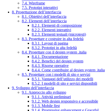
7.4. Wireframe
7.5. Prototipi interattivi
8. Progettazione dell’interfaccia
8.1. Obiettivi dell’interfaccia
8.2. Elementi dell’interfaccia
8.2.1. Elementi di composizione
8.2.2. Elementi interattivi
8.2.3. Elementi testuali (microtesti)
8.3. Progettare e costruire in alta fedeltà
8.3.1. Layout di pagina
8.3.2. Prototipi in alta fedeltà
8.4. Progettare con il design system .italia
8.4.1. Documentazione
8.4.2. Benefici del design system
8.4.3. Risorse operative
8.4.4. Come contribuire al design system .italia
8.5. Progettare con i modelli di sito e servizi
8.5.1. Vantaggi dell’utilizzo dei modelli
8.5.2. I modelli di sito e servizi disponibili
9. Sviluppo dell’interfaccia
9.1. Approccio allo sviluppo
9.1.1. Attività preliminari
9.1.2. Web design responsivo e accessibile
9.1.3. Mobile first
9.1.4. Progressive enhancement e Graceful