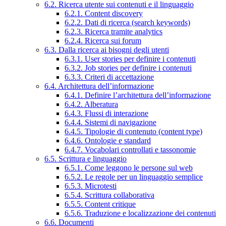
6.2. Ricerca utente sui contenuti e il linguaggio
6.2.1. Content discovery
6.2.2. Dati di ricerca (search keywords)
6.2.3. Ricerca tramite analytics
6.2.4. Ricerca sui forum
6.3. Dalla ricerca ai bisogni degli utenti
6.3.1. User stories per definire i contenuti
6.3.2. Job stories per definire i contenuti
6.3.3. Criteri di accettazione
6.4. Architettura dell’informazione
6.4.1. Definire l’architettura dell’informazione
6.4.2. Alberatura
6.4.3. Flussi di interazione
6.4.4. Sistemi di navigazione
6.4.5. Tipologie di contenuto (content type)
6.4.6. Ontologie e standard
6.4.7. Vocabolari controllati e tassonomie
6.5. Scrittura e linguaggio
6.5.1. Come leggono le persone sul web
6.5.2. Le regole per un linguaggio semplice
6.5.3. Microtesti
6.5.4. Scrittura collaborativa
6.5.5. Content critique
6.5.6. Traduzione e localizzazione dei contenuti
6.6. Documenti