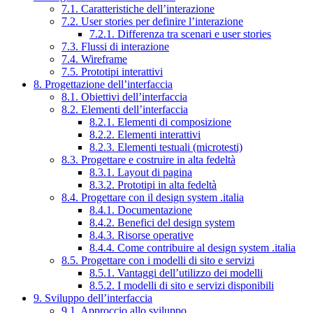
7.1. Caratteristiche dell’interazione
7.2. User stories per definire l’interazione
7.2.1. Differenza tra scenari e user stories
7.3. Flussi di interazione
7.4. Wireframe
7.5. Prototipi interattivi
8. Progettazione dell’interfaccia
8.1. Obiettivi dell’interfaccia
8.2. Elementi dell’interfaccia
8.2.1. Elementi di composizione
8.2.2. Elementi interattivi
8.2.3. Elementi testuali (microtesti)
8.3. Progettare e costruire in alta fedeltà
8.3.1. Layout di pagina
8.3.2. Prototipi in alta fedeltà
8.4. Progettare con il design system .italia
8.4.1. Documentazione
8.4.2. Benefici del design system
8.4.3. Risorse operative
8.4.4. Come contribuire al design system .italia
8.5. Progettare con i modelli di sito e servizi
8.5.1. Vantaggi dell’utilizzo dei modelli
8.5.2. I modelli di sito e servizi disponibili
9. Sviluppo dell’interfaccia
9.1. Approccio allo sviluppo