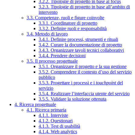
3.2.2. Tipologie di progetto in base al focus
3.2.3. Tipologie di progetto in base all’ambito di
intervento
3.3. Competenze, ruoli e figure coinvolte
3.3.1. Coordinatore di progetto
3.3.2. Definire ruoli e responsabilità
3.4. Metodo di lavoro
3.4.1. Definire processi, strumenti e rituali
3.4.2. Curare la documentazione di progetto
3.4.3. Organizzare tavoli tecnici collaborativi
3.4.4. Prendere decisioni
3.5. Il processo progettuale
3.5.1. Organizzare il progetto e la sua gestione
3.5.2. Comprendere il contesto d’uso del servizio
pubblico
3.5.3. Progettare i processi e i
touchpoint
del
servizio
3.5.4. Realizzare l’interfaccia utente del servizio
3.5.5. Validare la soluzione ottenuta
4. Ricerca progettuale
4.1. Ricerca primaria
4.1.1. Interviste
4.1.2. Questionari
4.1.3. Test di usabilità
4.1.4. Web analytics