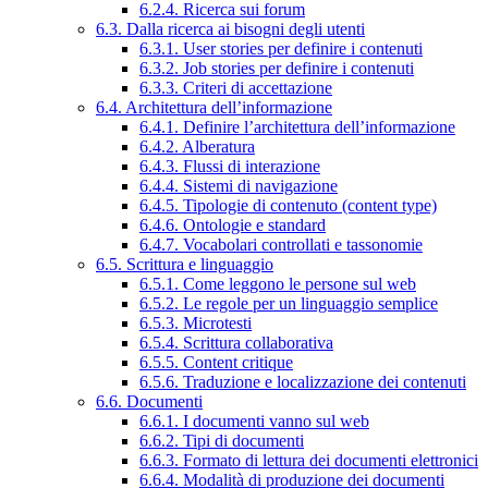
6.2.4. Ricerca sui forum
6.3. Dalla ricerca ai bisogni degli utenti
6.3.1. User stories per definire i contenuti
6.3.2. Job stories per definire i contenuti
6.3.3. Criteri di accettazione
6.4. Architettura dell’informazione
6.4.1. Definire l’architettura dell’informazione
6.4.2. Alberatura
6.4.3. Flussi di interazione
6.4.4. Sistemi di navigazione
6.4.5. Tipologie di contenuto (content type)
6.4.6. Ontologie e standard
6.4.7. Vocabolari controllati e tassonomie
6.5. Scrittura e linguaggio
6.5.1. Come leggono le persone sul web
6.5.2. Le regole per un linguaggio semplice
6.5.3. Microtesti
6.5.4. Scrittura collaborativa
6.5.5. Content critique
6.5.6. Traduzione e localizzazione dei contenuti
6.6. Documenti
6.6.1. I documenti vanno sul web
6.6.2. Tipi di documenti
6.6.3. Formato di lettura dei documenti elettronici
6.6.4. Modalità di produzione dei documenti