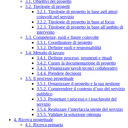
3.1. Obiettivi del progetto
3.2. Tipologie di progetti
3.2.1. Tipologie di progetto in base agli attori
coinvolti nel servizio
3.2.2. Tipologie di progetto in base al focus
3.2.3. Tipologie di progetto in base all’ambito di
intervento
3.3. Competenze, ruoli e figure coinvolte
3.3.1. Coordinatore di progetto
3.3.2. Definire ruoli e responsabilità
3.4. Metodo di lavoro
3.4.1. Definire processi, strumenti e rituali
3.4.2. Curare la documentazione di progetto
3.4.3. Organizzare tavoli tecnici collaborativi
3.4.4. Prendere decisioni
3.5. Il processo progettuale
3.5.1. Organizzare il progetto e la sua gestione
3.5.2. Comprendere il contesto d’uso del servizio
pubblico
3.5.3. Progettare i processi e i
touchpoint
del
servizio
3.5.4. Realizzare l’interfaccia utente del servizio
3.5.5. Validare la soluzione ottenuta
4. Ricerca progettuale
4.1. Ricerca primaria