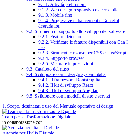
9.1.1. Attività preliminari
9.1.2. Web design responsivo e accessibile
9.1.3. Mobile first
9.1.4. Progressive enhancement e Graceful
degradation
9.2. Strumenti di supporto allo sviluppo del software
9.2.1. Feature detection
9.2.2. Verificare le feature disponibili con Can I
use
9.2.3. Strumenti e risorse per CSS e JavaScript
9.2.4. Supporto browser
9.2.5. Misurare le prestazioni
9.3. Catalogo del riuso
9.4. Sviluppare con il design system .italia
9.4.1. Il framework Bootstrap Italia
9.4.2. Il kit di sviluppo React
9.4.3. Il kit di sviluppo Angular
9.5. Sviluppare con i modelli di sito e servizi
1. Scopo, destinatari e uso del Manuale operativo di design
Team per la Trasformazione Digitale
in collaborazione con
Agenzia per l'Italia Digitale