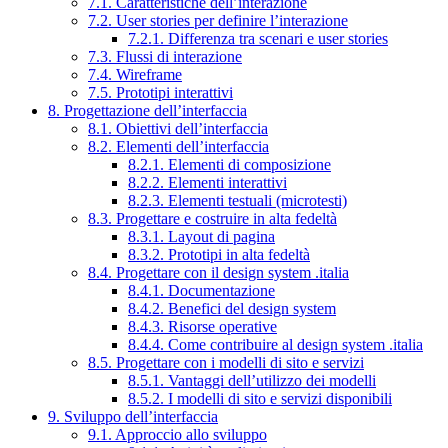
7.1. Caratteristiche dell’interazione
7.2. User stories per definire l’interazione
7.2.1. Differenza tra scenari e user stories
7.3. Flussi di interazione
7.4. Wireframe
7.5. Prototipi interattivi
8. Progettazione dell’interfaccia
8.1. Obiettivi dell’interfaccia
8.2. Elementi dell’interfaccia
8.2.1. Elementi di composizione
8.2.2. Elementi interattivi
8.2.3. Elementi testuali (microtesti)
8.3. Progettare e costruire in alta fedeltà
8.3.1. Layout di pagina
8.3.2. Prototipi in alta fedeltà
8.4. Progettare con il design system .italia
8.4.1. Documentazione
8.4.2. Benefici del design system
8.4.3. Risorse operative
8.4.4. Come contribuire al design system .italia
8.5. Progettare con i modelli di sito e servizi
8.5.1. Vantaggi dell’utilizzo dei modelli
8.5.2. I modelli di sito e servizi disponibili
9. Sviluppo dell’interfaccia
9.1. Approccio allo sviluppo