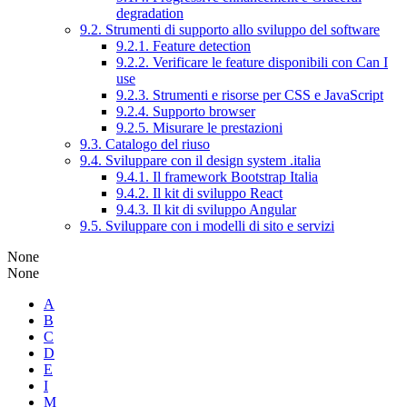
degradation
9.2. Strumenti di supporto allo sviluppo del software
9.2.1. Feature detection
9.2.2. Verificare le feature disponibili con Can I
use
9.2.3. Strumenti e risorse per CSS e JavaScript
9.2.4. Supporto browser
9.2.5. Misurare le prestazioni
9.3. Catalogo del riuso
9.4. Sviluppare con il design system .italia
9.4.1. Il framework Bootstrap Italia
9.4.2. Il kit di sviluppo React
9.4.3. Il kit di sviluppo Angular
9.5. Sviluppare con i modelli di sito e servizi
None
None
A
B
C
D
E
I
M