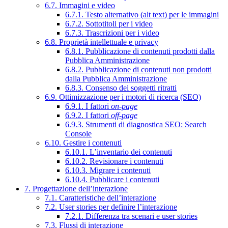
6.7. Immagini e video
6.7.1. Testo alternativo (alt text) per le immagini
6.7.2. Sottotitoli per i video
6.7.3. Trascrizioni per i video
6.8. Proprietà intellettuale e privacy
6.8.1. Pubblicazione di contenuti prodotti dalla
Pubblica Amministrazione
6.8.2. Pubblicazione di contenuti non prodotti
dalla Pubblica Amministrazione
6.8.3. Consenso dei soggetti ritratti
6.9. Ottimizzazione per i motori di ricerca (SEO)
6.9.1. I fattori
on-page
6.9.2. I fattori
off-page
6.9.3. Strumenti di diagnostica SEO: Search
Console
6.10. Gestire i contenuti
6.10.1. L’inventario dei contenuti
6.10.2. Revisionare i contenuti
6.10.3. Migrare i contenuti
6.10.4. Pubblicare i contenuti
7. Progettazione dell’interazione
7.1. Caratteristiche dell’interazione
7.2. User stories per definire l’interazione
7.2.1. Differenza tra scenari e user stories
7.3. Flussi di interazione