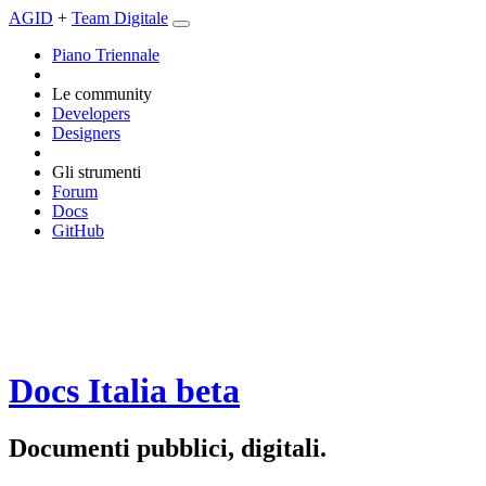
AGID
+
Team Digitale
Piano Triennale
Le community
Developers
Designers
Gli strumenti
Forum
Docs
GitHub
Docs Italia
beta
Documenti pubblici, digitali.