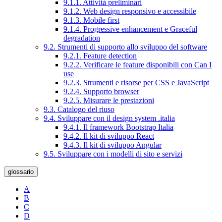
9.1.1. Attività preliminari
9.1.2. Web design responsivo e accessibile
9.1.3. Mobile first
9.1.4. Progressive enhancement e Graceful
degradation
9.2. Strumenti di supporto allo sviluppo del software
9.2.1. Feature detection
9.2.2. Verificare le feature disponibili con Can I
use
9.2.3. Strumenti e risorse per CSS e JavaScript
9.2.4. Supporto browser
9.2.5. Misurare le prestazioni
9.3. Catalogo del riuso
9.4. Sviluppare con il design system .italia
9.4.1. Il framework Bootstrap Italia
9.4.2. Il kit di sviluppo React
9.4.3. Il kit di sviluppo Angular
9.5. Sviluppare con i modelli di sito e servizi
glossario
A
B
C
D