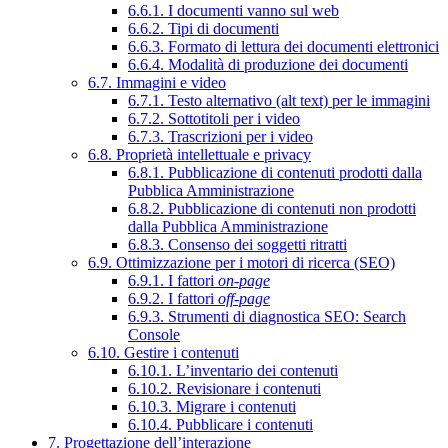
6.6.1. I documenti vanno sul web
6.6.2. Tipi di documenti
6.6.3. Formato di lettura dei documenti elettronici
6.6.4. Modalità di produzione dei documenti
6.7. Immagini e video
6.7.1. Testo alternativo (alt text) per le immagini
6.7.2. Sottotitoli per i video
6.7.3. Trascrizioni per i video
6.8. Proprietà intellettuale e privacy
6.8.1. Pubblicazione di contenuti prodotti dalla
Pubblica Amministrazione
6.8.2. Pubblicazione di contenuti non prodotti
dalla Pubblica Amministrazione
6.8.3. Consenso dei soggetti ritratti
6.9. Ottimizzazione per i motori di ricerca (SEO)
6.9.1. I fattori
on-page
6.9.2. I fattori
off-page
6.9.3. Strumenti di diagnostica SEO: Search
Console
6.10. Gestire i contenuti
6.10.1. L’inventario dei contenuti
6.10.2. Revisionare i contenuti
6.10.3. Migrare i contenuti
6.10.4. Pubblicare i contenuti
7. Progettazione dell’interazione