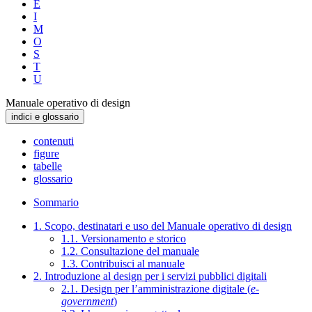
E
I
M
O
S
T
U
Manuale operativo di design
indici e glossario
contenuti
figure
tabelle
glossario
Sommario
1. Scopo, destinatari e uso del Manuale operativo di design
1.1. Versionamento e storico
1.2. Consultazione del manuale
1.3. Contribuisci al manuale
2. Introduzione al design per i servizi pubblici digitali
2.1. Design per l’amministrazione digitale (
e-
government
)