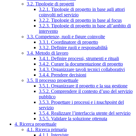
3.2. Tipologie di progetti
3.2.1. Tipologie di progetto in base agli attori
coinvolti nel servizio
3.2.2. Tipologie di progetto in base al focus
3.2.3. Tipologie di progetto in base all’ambito di
intervento
3.3. Competenze, ruoli e figure coinvolte
3.3.1. Coordinatore di progetto
3.3.2. Definire ruoli e responsabilità
3.4. Metodo di lavoro
3.4.1. Definire processi, strumenti e rituali
3.4.2. Curare la documentazione di progetto
3.4.3. Organizzare tavoli tecnici collaborativi
3.4.4. Prendere decisioni
3.5. Il processo progettuale
3.5.1. Organizzare il progetto e la sua gestione
3.5.2. Comprendere il contesto d’uso del servizio
pubblico
3.5.3. Progettare i processi e i
touchpoint
del
servizio
3.5.4. Realizzare l’interfaccia utente del servizio
3.5.5. Validare la soluzione ottenuta
4. Ricerca progettuale
4.1. Ricerca primaria
4.1.1. Interviste