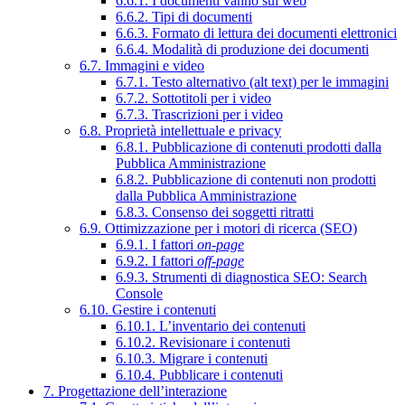
6.6.1. I documenti vanno sul web
6.6.2. Tipi di documenti
6.6.3. Formato di lettura dei documenti elettronici
6.6.4. Modalità di produzione dei documenti
6.7. Immagini e video
6.7.1. Testo alternativo (alt text) per le immagini
6.7.2. Sottotitoli per i video
6.7.3. Trascrizioni per i video
6.8. Proprietà intellettuale e privacy
6.8.1. Pubblicazione di contenuti prodotti dalla
Pubblica Amministrazione
6.8.2. Pubblicazione di contenuti non prodotti
dalla Pubblica Amministrazione
6.8.3. Consenso dei soggetti ritratti
6.9. Ottimizzazione per i motori di ricerca (SEO)
6.9.1. I fattori
on-page
6.9.2. I fattori
off-page
6.9.3. Strumenti di diagnostica SEO: Search
Console
6.10. Gestire i contenuti
6.10.1. L’inventario dei contenuti
6.10.2. Revisionare i contenuti
6.10.3. Migrare i contenuti
6.10.4. Pubblicare i contenuti
7. Progettazione dell’interazione