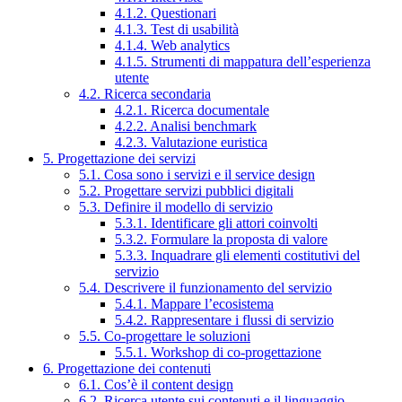
4.1.2. Questionari
4.1.3. Test di usabilità
4.1.4. Web analytics
4.1.5. Strumenti di mappatura dell’esperienza
utente
4.2. Ricerca secondaria
4.2.1. Ricerca documentale
4.2.2. Analisi benchmark
4.2.3. Valutazione euristica
5. Progettazione dei servizi
5.1. Cosa sono i servizi e il service design
5.2. Progettare servizi pubblici digitali
5.3. Definire il modello di servizio
5.3.1. Identificare gli attori coinvolti
5.3.2. Formulare la proposta di valore
5.3.3. Inquadrare gli elementi costitutivi del
servizio
5.4. Descrivere il funzionamento del servizio
5.4.1. Mappare l’ecosistema
5.4.2. Rappresentare i flussi di servizio
5.5. Co-progettare le soluzioni
5.5.1. Workshop di co-progettazione
6. Progettazione dei contenuti
6.1. Cos’è il content design
6.2. Ricerca utente sui contenuti e il linguaggio