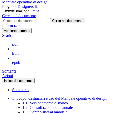
Manuale operativo di design
Progetto:
Designers Italia
Amministrazione:
italia
Cerca nel documento
Cerca nel documento
Informazioni
versione-corrente
Scarica
pdf
html
epub
Sorgente
Azioni
indice dei contenuti
Sommario
1. Scopo, destinatari e uso del Manuale operativo di design
1.1. Versionamento e storico
1.2. Consultazione del manuale
1.3. Contribuisci al manuale