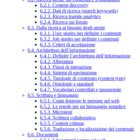
6.2.1. Content discovery
6.2.2. Dati di ricerca (search keywords)
6.2.3. Ricerca tramite analytics
6.2.4. Ricerca sui forum
6.3. Dalla ricerca ai bisogni degli utenti
6.3.1. User stories per definire i contenuti
6.3.2. Job stories per definire i contenuti
6.3.3. Criteri di accettazione
6.4. Architettura dell’informazione
6.4.1. Definire l’architettura dell’informazione
6.4.2. Alberatura
6.4.3. Flussi di interazione
6.4.4. Sistemi di navigazione
6.4.5. Tipologie di contenuto (content type)
6.4.6. Ontologie e standard
6.4.7. Vocabolari controllati e tassonomie
6.5. Scrittura e linguaggio
6.5.1. Come leggono le persone sul web
6.5.2. Le regole per un linguaggio semplice
6.5.3. Microtesti
6.5.4. Scrittura collaborativa
6.5.5. Content critique
6.5.6. Traduzione e localizzazione dei contenuti
6.6. Documenti