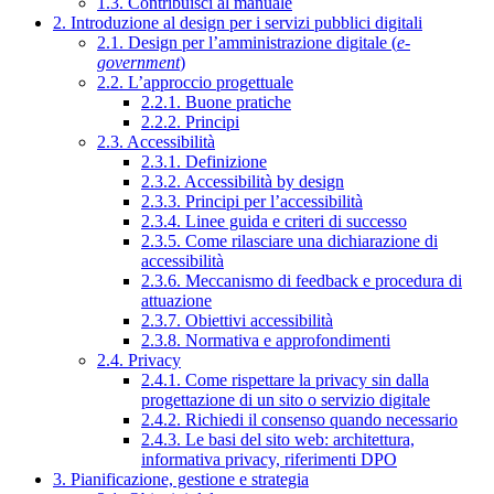
1.3. Contribuisci al manuale
2. Introduzione al design per i servizi pubblici digitali
2.1. Design per l’amministrazione digitale (
e-
government
)
2.2. L’approccio progettuale
2.2.1. Buone pratiche
2.2.2. Principi
2.3. Accessibilità
2.3.1. Definizione
2.3.2. Accessibilità by design
2.3.3. Principi per l’accessibilità
2.3.4. Linee guida e criteri di successo
2.3.5. Come rilasciare una dichiarazione di
accessibilità
2.3.6. Meccanismo di feedback e procedura di
attuazione
2.3.7. Obiettivi accessibilità
2.3.8. Normativa e approfondimenti
2.4. Privacy
2.4.1. Come rispettare la privacy sin dalla
progettazione di un sito o servizio digitale
2.4.2. Richiedi il consenso quando necessario
2.4.3. Le basi del sito web: architettura,
informativa privacy, riferimenti DPO
3. Pianificazione, gestione e strategia