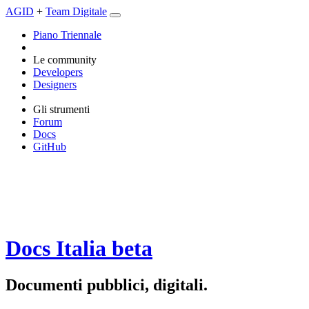
AGID
+
Team Digitale
Piano Triennale
Le community
Developers
Designers
Gli strumenti
Forum
Docs
GitHub
Docs Italia
beta
Documenti pubblici, digitali.