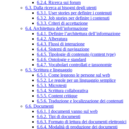
6.2.4. Ricerca sui forum
6.3. Dalla ricerca ai bisogni degli utenti
6.3.1. User stories per definire i contenuti
6.3.2. Job stories per definire i contenuti
6.3.3. Criteri di accettazione
6.4. Architettura dell’informazione
6.4.1. Definire l’architettura dell’informazione
6.4.2. Alberatura
6.4.3. Flussi di interazione
6.4.4. Sistemi di navigazione
6.4.5. Tipologie di contenuto (content type)
6.4.6. Ontologie e standard
6.4.7. Vocabolari controllati e tassonomie
6.5. Scrittura e linguaggio
6.5.1. Come leggono le persone sul web
6.5.2. Le regole per un linguaggio semplice
6.5.3. Microtesti
6.5.4. Scrittura collaborativa
6.5.5. Content critique
6.5.6. Traduzione e localizzazione dei contenuti
6.6. Documenti
6.6.1. I documenti vanno sul web
6.6.2. Tipi di documenti
6.6.3. Formato di lettura dei documenti elettronici
6.6.4. Modalità di produzione dei documenti