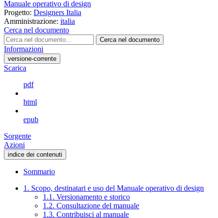
Manuale operativo di design
Progetto:
Designers Italia
Amministrazione:
italia
Cerca nel documento
Cerca nel documento
Informazioni
versione-corrente
Scarica
pdf
html
epub
Sorgente
Azioni
indice dei contenuti
Sommario
1. Scopo, destinatari e uso del Manuale operativo di design
1.1. Versionamento e storico
1.2. Consultazione del manuale
1.3. Contribuisci al manuale