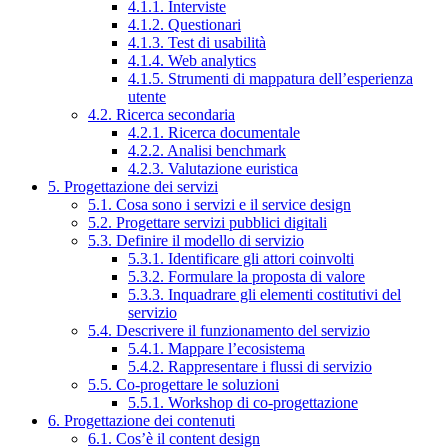
4.1.1. Interviste
4.1.2. Questionari
4.1.3. Test di usabilità
4.1.4. Web analytics
4.1.5. Strumenti di mappatura dell’esperienza
utente
4.2. Ricerca secondaria
4.2.1. Ricerca documentale
4.2.2. Analisi benchmark
4.2.3. Valutazione euristica
5. Progettazione dei servizi
5.1. Cosa sono i servizi e il service design
5.2. Progettare servizi pubblici digitali
5.3. Definire il modello di servizio
5.3.1. Identificare gli attori coinvolti
5.3.2. Formulare la proposta di valore
5.3.3. Inquadrare gli elementi costitutivi del
servizio
5.4. Descrivere il funzionamento del servizio
5.4.1. Mappare l’ecosistema
5.4.2. Rappresentare i flussi di servizio
5.5. Co-progettare le soluzioni
5.5.1. Workshop di co-progettazione
6. Progettazione dei contenuti
6.1. Cos’è il content design