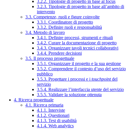
3.2.2. Tipologie di progetto in base al focus
3.2.3. Tipologie di progetto in base all’ambito di
intervento
3.3. Competenze, ruoli e figure coinvolte
3.3.1. Coordinatore di progetto
3.3.2. Definire ruoli e responsabilità
3.4. Metodo di lavoro
3.4.1. Definire processi, strumenti e rituali
3.4.2. Curare la documentazione di progetto
3.4.3. Organizzare tavoli tecnici collaborativi
3.4.4. Prendere decisioni
3.5. Il processo progettuale
3.5.1. Organizzare il progetto e la sua gestione
3.5.2. Comprendere il contesto d’uso del servizio
pubblico
3.5.3. Progettare i processi e i
touchpoint
del
servizio
3.5.4. Realizzare l’interfaccia utente del servizio
3.5.5. Validare la soluzione ottenuta
4. Ricerca progettuale
4.1. Ricerca primaria
4.1.1. Interviste
4.1.2. Questionari
4.1.3. Test di usabilità
4.1.4. Web analytics