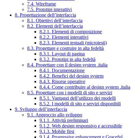
7.4. Wireframe
7.5. Prototipi interattivi
8. Progettazione dell’interfaccia
8.1. Obiettivi dell’interfaccia
8.2. Elementi dell’interfaccia
8.2.1. Elementi di composizione
8.2.2. Elementi interattivi
8.2.3. Elementi testuali (microtesti)
8.3. Progettare e costruire in alta fedeltà
8.3.1. Layout di pagina
8.3.2. Prototipi in alta fedeltà
8.4. Progettare con il design system .italia
8.4.1. Documentazione
8.4.2. Benefici del design system
8.4.3. Risorse operative
8.4.4. Come contribuire al design system .italia
8.5. Progettare con i modelli di sito e servizi
8.5.1. Vantaggi dell’utilizzo dei modelli
8.5.2. I modelli di sito e servizi disponibili
9. Sviluppo dell’interfaccia
9.1. Approccio allo sviluppo
9.1.1. Attività preliminari
9.1.2. Web design responsivo e accessibile
9.1.3. Mobile first
9.1.4. Progressive enhancement e Graceful