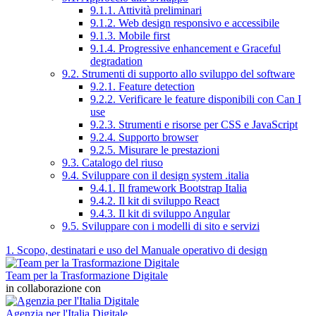
9.1.1. Attività preliminari
9.1.2. Web design responsivo e accessibile
9.1.3. Mobile first
9.1.4. Progressive enhancement e Graceful
degradation
9.2. Strumenti di supporto allo sviluppo del software
9.2.1. Feature detection
9.2.2. Verificare le feature disponibili con Can I
use
9.2.3. Strumenti e risorse per CSS e JavaScript
9.2.4. Supporto browser
9.2.5. Misurare le prestazioni
9.3. Catalogo del riuso
9.4. Sviluppare con il design system .italia
9.4.1. Il framework Bootstrap Italia
9.4.2. Il kit di sviluppo React
9.4.3. Il kit di sviluppo Angular
9.5. Sviluppare con i modelli di sito e servizi
1. Scopo, destinatari e uso del Manuale operativo di design
Team per la Trasformazione Digitale
in collaborazione con
Agenzia per l'Italia Digitale