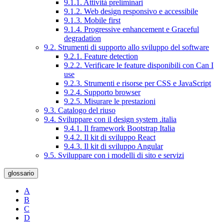
9.1.1. Attività preliminari
9.1.2. Web design responsivo e accessibile
9.1.3. Mobile first
9.1.4. Progressive enhancement e Graceful
degradation
9.2. Strumenti di supporto allo sviluppo del software
9.2.1. Feature detection
9.2.2. Verificare le feature disponibili con Can I
use
9.2.3. Strumenti e risorse per CSS e JavaScript
9.2.4. Supporto browser
9.2.5. Misurare le prestazioni
9.3. Catalogo del riuso
9.4. Sviluppare con il design system .italia
9.4.1. Il framework Bootstrap Italia
9.4.2. Il kit di sviluppo React
9.4.3. Il kit di sviluppo Angular
9.5. Sviluppare con i modelli di sito e servizi
glossario
A
B
C
D