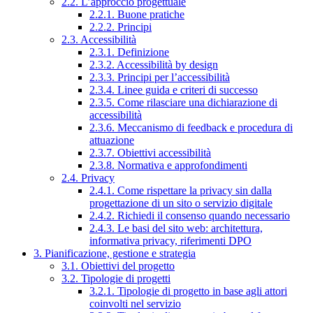
2.2. L’approccio progettuale
2.2.1. Buone pratiche
2.2.2. Principi
2.3. Accessibilità
2.3.1. Definizione
2.3.2. Accessibilità by design
2.3.3. Principi per l’accessibilità
2.3.4. Linee guida e criteri di successo
2.3.5. Come rilasciare una dichiarazione di
accessibilità
2.3.6. Meccanismo di feedback e procedura di
attuazione
2.3.7. Obiettivi accessibilità
2.3.8. Normativa e approfondimenti
2.4. Privacy
2.4.1. Come rispettare la privacy sin dalla
progettazione di un sito o servizio digitale
2.4.2. Richiedi il consenso quando necessario
2.4.3. Le basi del sito web: architettura,
informativa privacy, riferimenti DPO
3. Pianificazione, gestione e strategia
3.1. Obiettivi del progetto
3.2. Tipologie di progetti
3.2.1. Tipologie di progetto in base agli attori
coinvolti nel servizio