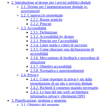
2. Introduzione al design per i servizi pubblici digitali
2.1. Design per l’amministrazione digitale (
e-
government
)
2.2. L’approccio progettuale
2.2.1. Buone pratiche
2.2.2. Principi
2.3. Accessibilità
2.3.1. Definizione
2.3.2. Accessibilità by design
2.3.3. Principi per l’accessibilità
2.3.4. Linee guida e criteri di successo
2.3.5. Come rilasciare una dichiarazione di
accessibilità
2.3.6. Meccanismo di feedback e procedura di
attuazione
2.3.7. Obiettivi accessibilità
2.3.8. Normativa e approfondimenti
2.4. Privacy
2.4.1. Come rispettare la privacy sin dalla
progettazione di un sito o servizio digitale
2.4.2. Richiedi il consenso quando necessario
2.4.3. Le basi del sito web: architettura,
informativa privacy, riferimenti DPO
3. Pianificazione, gestione e strategia
3.1. Obiettivi del progetto