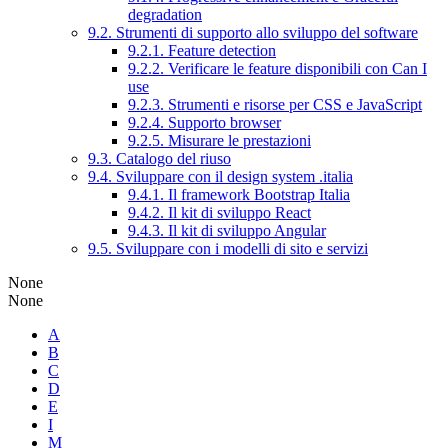
degradation
9.2. Strumenti di supporto allo sviluppo del software
9.2.1. Feature detection
9.2.2. Verificare le feature disponibili con Can I
use
9.2.3. Strumenti e risorse per CSS e JavaScript
9.2.4. Supporto browser
9.2.5. Misurare le prestazioni
9.3. Catalogo del riuso
9.4. Sviluppare con il design system .italia
9.4.1. Il framework Bootstrap Italia
9.4.2. Il kit di sviluppo React
9.4.3. Il kit di sviluppo Angular
9.5. Sviluppare con i modelli di sito e servizi
None
None
A
B
C
D
E
I
M