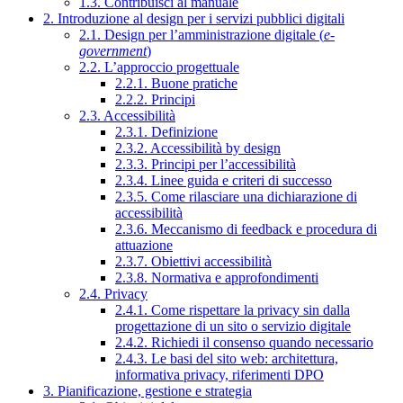
1.3. Contribuisci al manuale
2. Introduzione al design per i servizi pubblici digitali
2.1. Design per l’amministrazione digitale (
e-
government
)
2.2. L’approccio progettuale
2.2.1. Buone pratiche
2.2.2. Principi
2.3. Accessibilità
2.3.1. Definizione
2.3.2. Accessibilità by design
2.3.3. Principi per l’accessibilità
2.3.4. Linee guida e criteri di successo
2.3.5. Come rilasciare una dichiarazione di
accessibilità
2.3.6. Meccanismo di feedback e procedura di
attuazione
2.3.7. Obiettivi accessibilità
2.3.8. Normativa e approfondimenti
2.4. Privacy
2.4.1. Come rispettare la privacy sin dalla
progettazione di un sito o servizio digitale
2.4.2. Richiedi il consenso quando necessario
2.4.3. Le basi del sito web: architettura,
informativa privacy, riferimenti DPO
3. Pianificazione, gestione e strategia