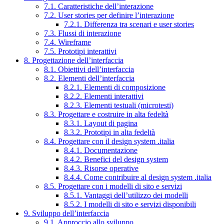
7.1. Caratteristiche dell’interazione
7.2. User stories per definire l’interazione
7.2.1. Differenza tra scenari e user stories
7.3. Flussi di interazione
7.4. Wireframe
7.5. Prototipi interattivi
8. Progettazione dell’interfaccia
8.1. Obiettivi dell’interfaccia
8.2. Elementi dell’interfaccia
8.2.1. Elementi di composizione
8.2.2. Elementi interattivi
8.2.3. Elementi testuali (microtesti)
8.3. Progettare e costruire in alta fedeltà
8.3.1. Layout di pagina
8.3.2. Prototipi in alta fedeltà
8.4. Progettare con il design system .italia
8.4.1. Documentazione
8.4.2. Benefici del design system
8.4.3. Risorse operative
8.4.4. Come contribuire al design system .italia
8.5. Progettare con i modelli di sito e servizi
8.5.1. Vantaggi dell’utilizzo dei modelli
8.5.2. I modelli di sito e servizi disponibili
9. Sviluppo dell’interfaccia
9.1. Approccio allo sviluppo