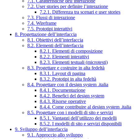
7.1. Caratteristiche dell’interazione
7.2. User stories per definire l’interazione
7.2.1. Differenza tra scenari e user stories
7.3. Flussi di interazione
7.4. Wireframe
7.5. Prototipi interattivi
8. Progettazione dell’interfaccia
8.1. Obiettivi dell’interfaccia
8.2. Elementi dell’interfaccia
8.2.1. Elementi di composizione
8.2.2. Elementi interattivi
8.2.3. Elementi testuali (microtesti)
8.3. Progettare e costruire in alta fedeltà
8.3.1. Layout di pagina
8.3.2. Prototipi in alta fedeltà
8.4. Progettare con il design system .italia
8.4.1. Documentazione
8.4.2. Benefici del design system
8.4.3. Risorse operative
8.4.4. Come contribuire al design system .italia
8.5. Progettare con i modelli di sito e servizi
8.5.1. Vantaggi dell’utilizzo dei modelli
8.5.2. I modelli di sito e servizi disponibili
9. Sviluppo dell’interfaccia
9.1. Approccio allo sviluppo