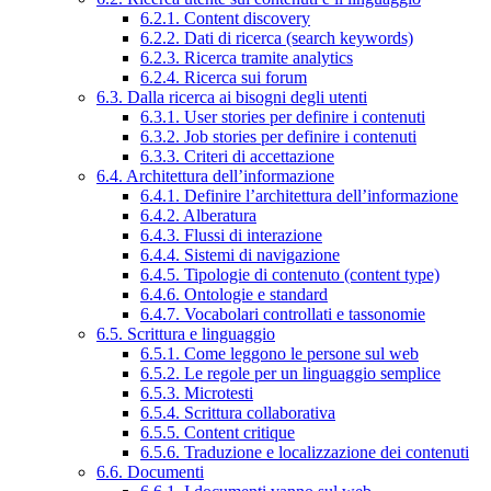
6.2.1. Content discovery
6.2.2. Dati di ricerca (search keywords)
6.2.3. Ricerca tramite analytics
6.2.4. Ricerca sui forum
6.3. Dalla ricerca ai bisogni degli utenti
6.3.1. User stories per definire i contenuti
6.3.2. Job stories per definire i contenuti
6.3.3. Criteri di accettazione
6.4. Architettura dell’informazione
6.4.1. Definire l’architettura dell’informazione
6.4.2. Alberatura
6.4.3. Flussi di interazione
6.4.4. Sistemi di navigazione
6.4.5. Tipologie di contenuto (content type)
6.4.6. Ontologie e standard
6.4.7. Vocabolari controllati e tassonomie
6.5. Scrittura e linguaggio
6.5.1. Come leggono le persone sul web
6.5.2. Le regole per un linguaggio semplice
6.5.3. Microtesti
6.5.4. Scrittura collaborativa
6.5.5. Content critique
6.5.6. Traduzione e localizzazione dei contenuti
6.6. Documenti