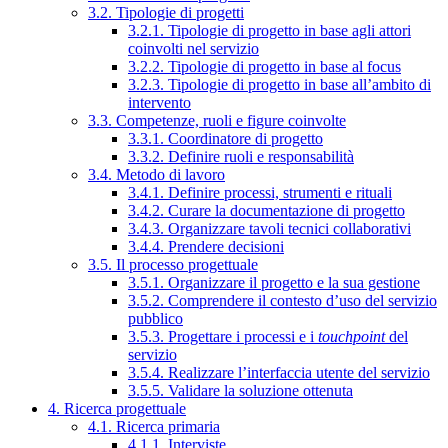
3.2. Tipologie di progetti
3.2.1. Tipologie di progetto in base agli attori
coinvolti nel servizio
3.2.2. Tipologie di progetto in base al focus
3.2.3. Tipologie di progetto in base all’ambito di
intervento
3.3. Competenze, ruoli e figure coinvolte
3.3.1. Coordinatore di progetto
3.3.2. Definire ruoli e responsabilità
3.4. Metodo di lavoro
3.4.1. Definire processi, strumenti e rituali
3.4.2. Curare la documentazione di progetto
3.4.3. Organizzare tavoli tecnici collaborativi
3.4.4. Prendere decisioni
3.5. Il processo progettuale
3.5.1. Organizzare il progetto e la sua gestione
3.5.2. Comprendere il contesto d’uso del servizio
pubblico
3.5.3. Progettare i processi e i
touchpoint
del
servizio
3.5.4. Realizzare l’interfaccia utente del servizio
3.5.5. Validare la soluzione ottenuta
4. Ricerca progettuale
4.1. Ricerca primaria
4.1.1. Interviste