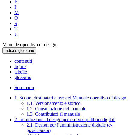
E
I
M
O
S
T
U
Manuale operativo di design
indici e glossario
contenuti
figure
tabelle
glossario
Sommario
1. Scopo, destinatari e uso del Manuale operativo di design
1.1. Versionamento e storico
1.2. Consultazione del manuale
1.3. Contribuisci al manuale
2. Introduzione al design per i servizi pubblici digitali
2.1. Design per l’amministrazione digitale (
e-
government
)