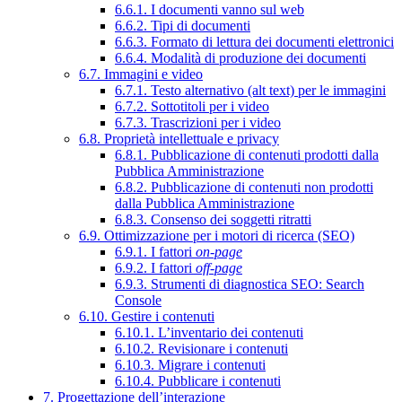
6.6.1. I documenti vanno sul web
6.6.2. Tipi di documenti
6.6.3. Formato di lettura dei documenti elettronici
6.6.4. Modalità di produzione dei documenti
6.7. Immagini e video
6.7.1. Testo alternativo (alt text) per le immagini
6.7.2. Sottotitoli per i video
6.7.3. Trascrizioni per i video
6.8. Proprietà intellettuale e privacy
6.8.1. Pubblicazione di contenuti prodotti dalla
Pubblica Amministrazione
6.8.2. Pubblicazione di contenuti non prodotti
dalla Pubblica Amministrazione
6.8.3. Consenso dei soggetti ritratti
6.9. Ottimizzazione per i motori di ricerca (SEO)
6.9.1. I fattori
on-page
6.9.2. I fattori
off-page
6.9.3. Strumenti di diagnostica SEO: Search
Console
6.10. Gestire i contenuti
6.10.1. L’inventario dei contenuti
6.10.2. Revisionare i contenuti
6.10.3. Migrare i contenuti
6.10.4. Pubblicare i contenuti
7. Progettazione dell’interazione