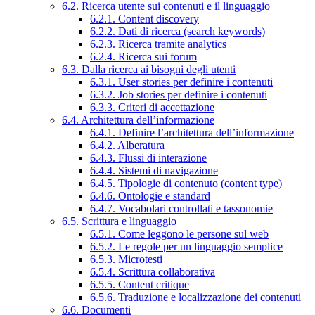
6.2. Ricerca utente sui contenuti e il linguaggio
6.2.1. Content discovery
6.2.2. Dati di ricerca (search keywords)
6.2.3. Ricerca tramite analytics
6.2.4. Ricerca sui forum
6.3. Dalla ricerca ai bisogni degli utenti
6.3.1. User stories per definire i contenuti
6.3.2. Job stories per definire i contenuti
6.3.3. Criteri di accettazione
6.4. Architettura dell’informazione
6.4.1. Definire l’architettura dell’informazione
6.4.2. Alberatura
6.4.3. Flussi di interazione
6.4.4. Sistemi di navigazione
6.4.5. Tipologie di contenuto (content type)
6.4.6. Ontologie e standard
6.4.7. Vocabolari controllati e tassonomie
6.5. Scrittura e linguaggio
6.5.1. Come leggono le persone sul web
6.5.2. Le regole per un linguaggio semplice
6.5.3. Microtesti
6.5.4. Scrittura collaborativa
6.5.5. Content critique
6.5.6. Traduzione e localizzazione dei contenuti
6.6. Documenti