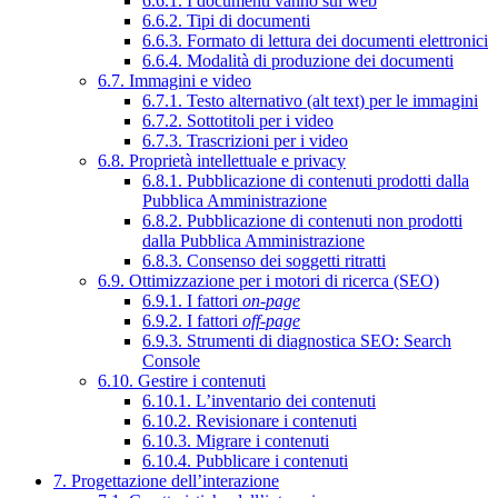
6.6.1. I documenti vanno sul web
6.6.2. Tipi di documenti
6.6.3. Formato di lettura dei documenti elettronici
6.6.4. Modalità di produzione dei documenti
6.7. Immagini e video
6.7.1. Testo alternativo (alt text) per le immagini
6.7.2. Sottotitoli per i video
6.7.3. Trascrizioni per i video
6.8. Proprietà intellettuale e privacy
6.8.1. Pubblicazione di contenuti prodotti dalla
Pubblica Amministrazione
6.8.2. Pubblicazione di contenuti non prodotti
dalla Pubblica Amministrazione
6.8.3. Consenso dei soggetti ritratti
6.9. Ottimizzazione per i motori di ricerca (SEO)
6.9.1. I fattori
on-page
6.9.2. I fattori
off-page
6.9.3. Strumenti di diagnostica SEO: Search
Console
6.10. Gestire i contenuti
6.10.1. L’inventario dei contenuti
6.10.2. Revisionare i contenuti
6.10.3. Migrare i contenuti
6.10.4. Pubblicare i contenuti
7. Progettazione dell’interazione