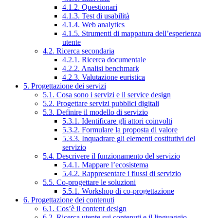
4.1.2. Questionari
4.1.3. Test di usabilità
4.1.4. Web analytics
4.1.5. Strumenti di mappatura dell’esperienza
utente
4.2. Ricerca secondaria
4.2.1. Ricerca documentale
4.2.2. Analisi benchmark
4.2.3. Valutazione euristica
5. Progettazione dei servizi
5.1. Cosa sono i servizi e il service design
5.2. Progettare servizi pubblici digitali
5.3. Definire il modello di servizio
5.3.1. Identificare gli attori coinvolti
5.3.2. Formulare la proposta di valore
5.3.3. Inquadrare gli elementi costitutivi del
servizio
5.4. Descrivere il funzionamento del servizio
5.4.1. Mappare l’ecosistema
5.4.2. Rappresentare i flussi di servizio
5.5. Co-progettare le soluzioni
5.5.1. Workshop di co-progettazione
6. Progettazione dei contenuti
6.1. Cos’è il content design
6.2. Ricerca utente sui contenuti e il linguaggio