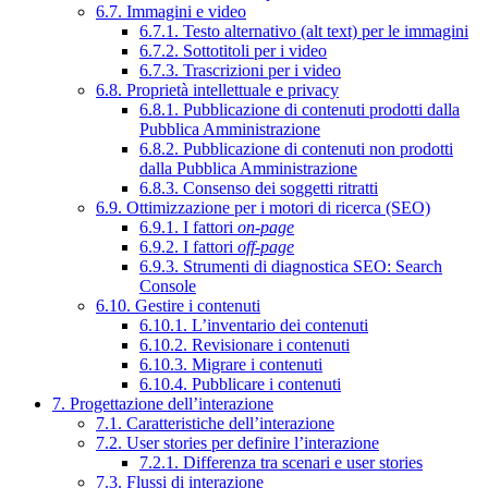
6.7. Immagini e video
6.7.1. Testo alternativo (alt text) per le immagini
6.7.2. Sottotitoli per i video
6.7.3. Trascrizioni per i video
6.8. Proprietà intellettuale e privacy
6.8.1. Pubblicazione di contenuti prodotti dalla
Pubblica Amministrazione
6.8.2. Pubblicazione di contenuti non prodotti
dalla Pubblica Amministrazione
6.8.3. Consenso dei soggetti ritratti
6.9. Ottimizzazione per i motori di ricerca (SEO)
6.9.1. I fattori
on-page
6.9.2. I fattori
off-page
6.9.3. Strumenti di diagnostica SEO: Search
Console
6.10. Gestire i contenuti
6.10.1. L’inventario dei contenuti
6.10.2. Revisionare i contenuti
6.10.3. Migrare i contenuti
6.10.4. Pubblicare i contenuti
7. Progettazione dell’interazione
7.1. Caratteristiche dell’interazione
7.2. User stories per definire l’interazione
7.2.1. Differenza tra scenari e user stories
7.3. Flussi di interazione