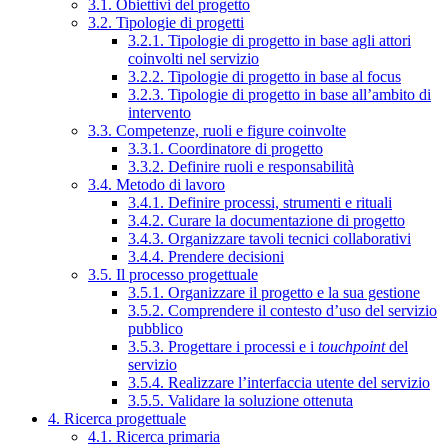
3.1. Obiettivi del progetto
3.2. Tipologie di progetti
3.2.1. Tipologie di progetto in base agli attori
coinvolti nel servizio
3.2.2. Tipologie di progetto in base al focus
3.2.3. Tipologie di progetto in base all’ambito di
intervento
3.3. Competenze, ruoli e figure coinvolte
3.3.1. Coordinatore di progetto
3.3.2. Definire ruoli e responsabilità
3.4. Metodo di lavoro
3.4.1. Definire processi, strumenti e rituali
3.4.2. Curare la documentazione di progetto
3.4.3. Organizzare tavoli tecnici collaborativi
3.4.4. Prendere decisioni
3.5. Il processo progettuale
3.5.1. Organizzare il progetto e la sua gestione
3.5.2. Comprendere il contesto d’uso del servizio
pubblico
3.5.3. Progettare i processi e i
touchpoint
del
servizio
3.5.4. Realizzare l’interfaccia utente del servizio
3.5.5. Validare la soluzione ottenuta
4. Ricerca progettuale
4.1. Ricerca primaria