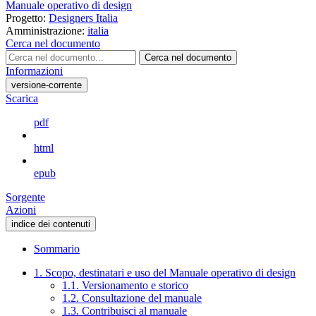
Manuale operativo di design
Progetto:
Designers Italia
Amministrazione:
italia
Cerca nel documento
Cerca nel documento
Informazioni
versione-corrente
Scarica
pdf
html
epub
Sorgente
Azioni
indice dei contenuti
Sommario
1. Scopo, destinatari e uso del Manuale operativo di design
1.1. Versionamento e storico
1.2. Consultazione del manuale
1.3. Contribuisci al manuale