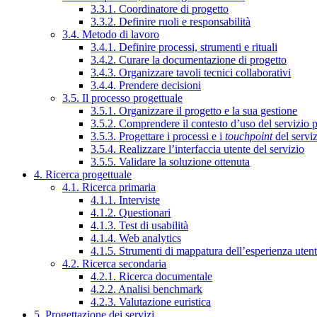
3.3.1. Coordinatore di progetto
3.3.2. Definire ruoli e responsabilità
3.4. Metodo di lavoro
3.4.1. Definire processi, strumenti e rituali
3.4.2. Curare la documentazione di progetto
3.4.3. Organizzare tavoli tecnici collaborativi
3.4.4. Prendere decisioni
3.5. Il processo progettuale
3.5.1. Organizzare il progetto e la sua gestione
3.5.2. Comprendere il contesto d’uso del servizio 
3.5.3. Progettare i processi e i
touchpoint
del servi
3.5.4. Realizzare l’interfaccia utente del servizio
3.5.5. Validare la soluzione ottenuta
4. Ricerca progettuale
4.1. Ricerca primaria
4.1.1. Interviste
4.1.2. Questionari
4.1.3. Test di usabilità
4.1.4. Web analytics
4.1.5. Strumenti di mappatura dell’esperienza uten
4.2. Ricerca secondaria
4.2.1. Ricerca documentale
4.2.2. Analisi benchmark
4.2.3. Valutazione euristica
5. Progettazione dei servizi