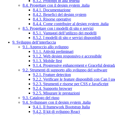
8.3.2. Prototipi in alta fedeltà
8.4. Progettare con il design system .italia
8.4.1. Documentazione
8.4.2. Benefici del design system
8.4.3. Risorse operative
8.4.4. Come contribuire al design system .italia
8.5. Progettare con i modelli di sito e servizi
8.5.1. Vantaggi dell’utilizzo dei modelli
8.5.2. I modelli di sito e servizi disponibili
9. Sviluppo dell’interfaccia
9.1. Approccio allo sviluppo
9.1.1. Attività preliminari
9.1.2. Web design responsivo e accessibile
9.1.3. Mobile first
9.1.4. Progressive enhancement e Graceful degrad
9.2. Strumenti di supporto allo sviluppo del software
9.2.1. Feature detection
9.2.2. Verificare le feature disponibili con Can I us
9.2.3. Strumenti e risorse per CSS e JavaScript
9.2.4. Supporto browser
9.2.5. Misurare le prestazioni
9.3. Catalogo del riuso
9.4. Sviluppare con il design system .italia
9.4.1. Il framework Bootstrap Italia
9.4.2. Il kit di sviluppo React