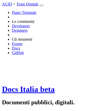
AGID
+
Team Digitale
Piano Triennale
Le community
Developers
Designers
Gli strumenti
Forum
Docs
GitHub
Docs Italia
beta
Documenti pubblici, digitali.