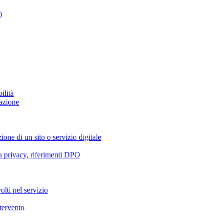
)
ilità
azione
ione di un sito o servizio digitale
va privacy, riferimenti DPO
olti nel servizio
ntervento