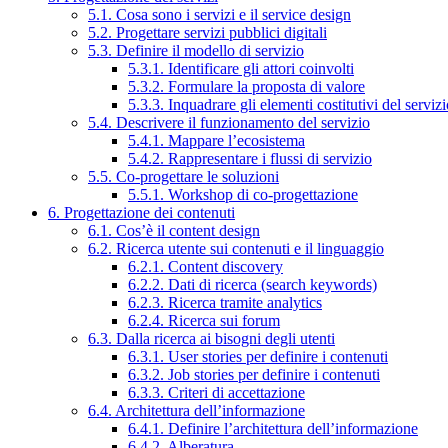
5.1. Cosa sono i servizi e il service design
5.2. Progettare servizi pubblici digitali
5.3. Definire il modello di servizio
5.3.1. Identificare gli attori coinvolti
5.3.2. Formulare la proposta di valore
5.3.3. Inquadrare gli elementi costitutivi del serviz
5.4. Descrivere il funzionamento del servizio
5.4.1. Mappare l’ecosistema
5.4.2. Rappresentare i flussi di servizio
5.5. Co-progettare le soluzioni
5.5.1. Workshop di co-progettazione
6. Progettazione dei contenuti
6.1. Cos’è il content design
6.2. Ricerca utente sui contenuti e il linguaggio
6.2.1. Content discovery
6.2.2. Dati di ricerca (search keywords)
6.2.3. Ricerca tramite analytics
6.2.4. Ricerca sui forum
6.3. Dalla ricerca ai bisogni degli utenti
6.3.1. User stories per definire i contenuti
6.3.2. Job stories per definire i contenuti
6.3.3. Criteri di accettazione
6.4. Architettura dell’informazione
6.4.1. Definire l’architettura dell’informazione
6.4.2. Alberatura