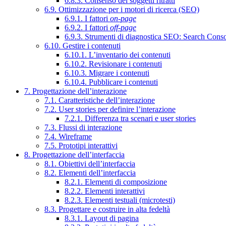
6.8.3. Consenso dei soggetti ritratti
6.9. Ottimizzazione per i motori di ricerca (SEO)
6.9.1. I fattori
on-page
6.9.2. I fattori
off-page
6.9.3. Strumenti di diagnostica SEO: Search Cons
6.10. Gestire i contenuti
6.10.1. L’inventario dei contenuti
6.10.2. Revisionare i contenuti
6.10.3. Migrare i contenuti
6.10.4. Pubblicare i contenuti
7. Progettazione dell’interazione
7.1. Caratteristiche dell’interazione
7.2. User stories per definire l’interazione
7.2.1. Differenza tra scenari e user stories
7.3. Flussi di interazione
7.4. Wireframe
7.5. Prototipi interattivi
8. Progettazione dell’interfaccia
8.1. Obiettivi dell’interfaccia
8.2. Elementi dell’interfaccia
8.2.1. Elementi di composizione
8.2.2. Elementi interattivi
8.2.3. Elementi testuali (microtesti)
8.3. Progettare e costruire in alta fedeltà
8.3.1. Layout di pagina