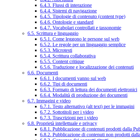
6.4.3. Flussi di interazione
6.4.4. Sistemi di navigazione
6.4.5. Tipologie di contenuto (content type)
6.4.6. Ontologie e standard
6.4.7. Vocabolari controllati e tassonomie
6.5. Scrittura e linguaggio
6.5.1. Come leggono le persone sul web
6.5.2. Le regole per un linguaggio semplice
6.5.3. Microtesti
6.5.4. Scrittura collaborativa
6.5.5. Content critique
6.5.6. Traduzione e localizzazione dei contenuti
6.6. Documenti
6.6.1. I documenti vanno sul web
6.6.2. Tipi di documenti
6.6.3. Formato di lettura dei documenti elettronici
6.6.4. Modalità di produzione dei documenti
6.7. Immagini e video
6.7.1. Testo alternativo (alt text) per le immagini
6.7.2. Sottotitoli per i video
6.7.3. Trascrizioni per i video
6.8. Proprietà intellettuale e privacy
6.8.1. Pubblicazione di contenuti prodotti dalla P
6.8.2. Pubblicazione di contenuti non prodotti dal