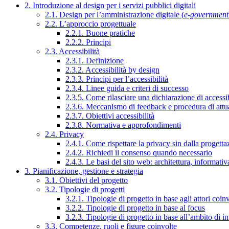
2. Introduzione al design per i servizi pubblici digitali
2.1. Design per l’amministrazione digitale (
e-government
2.2. L’approccio progettuale
2.2.1. Buone pratiche
2.2.2. Principi
2.3. Accessibilità
2.3.1. Definizione
2.3.2. Accessibilità by design
2.3.3. Principi per l’accessibilità
2.3.4. Linee guida e criteri di successo
2.3.5. Come rilasciare una dichiarazione di accessib
2.3.6. Meccanismo di feedback e procedura di attu
2.3.7. Obiettivi accessibilità
2.3.8. Normativa e approfondimenti
2.4. Privacy
2.4.1. Come rispettare la privacy sin dalla progettaz
2.4.2. Richiedi il consenso quando necessario
2.4.3. Le basi del sito web: architettura, informati
3. Pianificazione, gestione e strategia
3.1. Obiettivi del progetto
3.2. Tipologie di progetti
3.2.1. Tipologie di progetto in base agli attori coinv
3.2.2. Tipologie di progetto in base al focus
3.2.3. Tipologie di progetto in base all’ambito di i
3.3. Competenze, ruoli e figure coinvolte