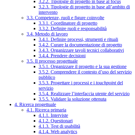
3.2.2. Tipologie di progetto in base al focus
3.2.3. Tipologie di progetto in base all’ambito di
intervento
3.3. Competenze, ruoli e figure coinvolte
3.3.1. Coordinatore di progetto
3.3.2. Definire ruoli e responsabilità
3.4. Metodo di lavoro
3.4.1. Definire processi, strumenti e rituali
3.4.2. Curare la documentazione di progetto
3.4.3. Organizzare tavoli tecnici collaborativi
3.4.4. Prendere decisioni
3.5. Il processo progettuale
3.5.1. Organizzare il progetto e la sua gestione
3.5.2. Comprendere il contesto d’uso del servizio
pubblico
3.5.3. Progettare i processi e i
touchpoint
del
servizio
3.5.4. Realizzare l’interfaccia utente del servizio
3.5.5. Validare la soluzione ottenuta
4. Ricerca progettuale
4.1. Ricerca primaria
4.1.1. Interviste
4.1.2. Questionari
4.1.3. Test di usabilità
4.1.4. Web analytics