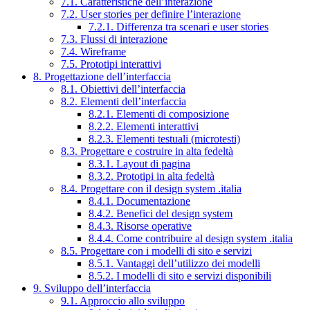
7.1. Caratteristiche dell’interazione
7.2. User stories per definire l’interazione
7.2.1. Differenza tra scenari e user stories
7.3. Flussi di interazione
7.4. Wireframe
7.5. Prototipi interattivi
8. Progettazione dell’interfaccia
8.1. Obiettivi dell’interfaccia
8.2. Elementi dell’interfaccia
8.2.1. Elementi di composizione
8.2.2. Elementi interattivi
8.2.3. Elementi testuali (microtesti)
8.3. Progettare e costruire in alta fedeltà
8.3.1. Layout di pagina
8.3.2. Prototipi in alta fedeltà
8.4. Progettare con il design system .italia
8.4.1. Documentazione
8.4.2. Benefici del design system
8.4.3. Risorse operative
8.4.4. Come contribuire al design system .italia
8.5. Progettare con i modelli di sito e servizi
8.5.1. Vantaggi dell’utilizzo dei modelli
8.5.2. I modelli di sito e servizi disponibili
9. Sviluppo dell’interfaccia
9.1. Approccio allo sviluppo