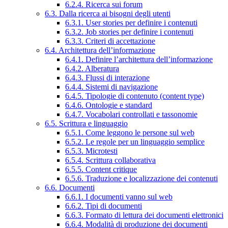
6.2.4. Ricerca sui forum
6.3. Dalla ricerca ai bisogni degli utenti
6.3.1. User stories per definire i contenuti
6.3.2. Job stories per definire i contenuti
6.3.3. Criteri di accettazione
6.4. Architettura dell’informazione
6.4.1. Definire l’architettura dell’informazione
6.4.2. Alberatura
6.4.3. Flussi di interazione
6.4.4. Sistemi di navigazione
6.4.5. Tipologie di contenuto (content type)
6.4.6. Ontologie e standard
6.4.7. Vocabolari controllati e tassonomie
6.5. Scrittura e linguaggio
6.5.1. Come leggono le persone sul web
6.5.2. Le regole per un linguaggio semplice
6.5.3. Microtesti
6.5.4. Scrittura collaborativa
6.5.5. Content critique
6.5.6. Traduzione e localizzazione dei contenuti
6.6. Documenti
6.6.1. I documenti vanno sul web
6.6.2. Tipi di documenti
6.6.3. Formato di lettura dei documenti elettronici
6.6.4. Modalità di produzione dei documenti