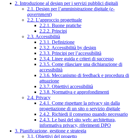
2. Introduzione al design per i servizi pubblici digitali
2.1. Design per l’amministrazione digitale (
e-
government
)
2.2. L’approccio progettuale
2.2.1. Buone pratiche
2.2.2. Principi
2.3. Accessibilità
2.3.1. Definizione
2.3.2. Accessibilità by design
2.3.3. Principi per l’accessibilità
2.3.4. Linee guida e criteri di successo
2.3.5. Come rilasciare una dichiarazione di
accessibilità
2.3.6. Meccanismo di feedback e procedura di
attuazione
2.3.7. Obiettivi accessibilità
2.3.8. Normativa e approfondimenti
2.4. Privacy
2.4.1. Come rispettare la privacy sin dalla
progettazione di un sito o servizio digitale
2.4.2. Richiedi il consenso quando necessario
2.4.3. Le basi del sito web: architettura,
informativa privacy, riferimenti DPO
3. Pianificazione, gestione e strategia
3.1. Obiettivi del progetto