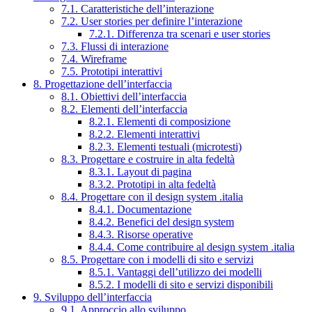
7.1. Caratteristiche dell’interazione
7.2. User stories per definire l’interazione
7.2.1. Differenza tra scenari e user stories
7.3. Flussi di interazione
7.4. Wireframe
7.5. Prototipi interattivi
8. Progettazione dell’interfaccia
8.1. Obiettivi dell’interfaccia
8.2. Elementi dell’interfaccia
8.2.1. Elementi di composizione
8.2.2. Elementi interattivi
8.2.3. Elementi testuali (microtesti)
8.3. Progettare e costruire in alta fedeltà
8.3.1. Layout di pagina
8.3.2. Prototipi in alta fedeltà
8.4. Progettare con il design system .italia
8.4.1. Documentazione
8.4.2. Benefici del design system
8.4.3. Risorse operative
8.4.4. Come contribuire al design system .italia
8.5. Progettare con i modelli di sito e servizi
8.5.1. Vantaggi dell’utilizzo dei modelli
8.5.2. I modelli di sito e servizi disponibili
9. Sviluppo dell’interfaccia
9.1. Approccio allo sviluppo