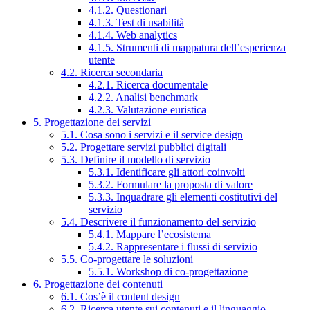
4.1.2. Questionari
4.1.3. Test di usabilità
4.1.4. Web analytics
4.1.5. Strumenti di mappatura dell’esperienza
utente
4.2. Ricerca secondaria
4.2.1. Ricerca documentale
4.2.2. Analisi benchmark
4.2.3. Valutazione euristica
5. Progettazione dei servizi
5.1. Cosa sono i servizi e il service design
5.2. Progettare servizi pubblici digitali
5.3. Definire il modello di servizio
5.3.1. Identificare gli attori coinvolti
5.3.2. Formulare la proposta di valore
5.3.3. Inquadrare gli elementi costitutivi del
servizio
5.4. Descrivere il funzionamento del servizio
5.4.1. Mappare l’ecosistema
5.4.2. Rappresentare i flussi di servizio
5.5. Co-progettare le soluzioni
5.5.1. Workshop di co-progettazione
6. Progettazione dei contenuti
6.1. Cos’è il content design
6.2. Ricerca utente sui contenuti e il linguaggio