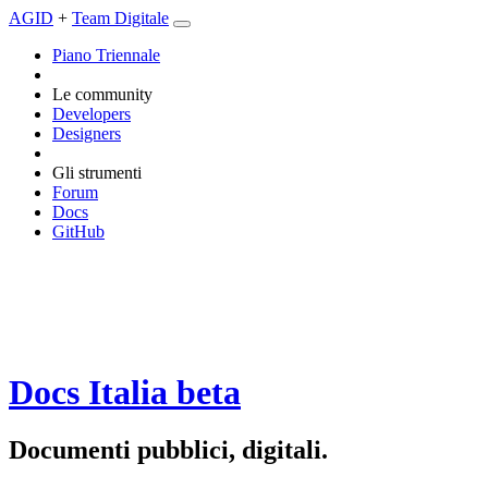
AGID
+
Team Digitale
Piano Triennale
Le community
Developers
Designers
Gli strumenti
Forum
Docs
GitHub
Docs Italia
beta
Documenti pubblici, digitali.