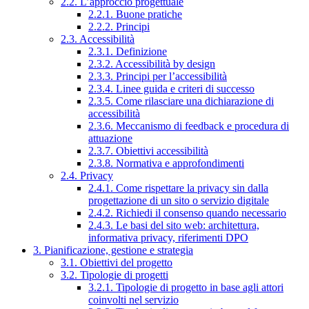
2.2. L’approccio progettuale
2.2.1. Buone pratiche
2.2.2. Principi
2.3. Accessibilità
2.3.1. Definizione
2.3.2. Accessibilità by design
2.3.3. Principi per l’accessibilità
2.3.4. Linee guida e criteri di successo
2.3.5. Come rilasciare una dichiarazione di
accessibilità
2.3.6. Meccanismo di feedback e procedura di
attuazione
2.3.7. Obiettivi accessibilità
2.3.8. Normativa e approfondimenti
2.4. Privacy
2.4.1. Come rispettare la privacy sin dalla
progettazione di un sito o servizio digitale
2.4.2. Richiedi il consenso quando necessario
2.4.3. Le basi del sito web: architettura,
informativa privacy, riferimenti DPO
3. Pianificazione, gestione e strategia
3.1. Obiettivi del progetto
3.2. Tipologie di progetti
3.2.1. Tipologie di progetto in base agli attori
coinvolti nel servizio