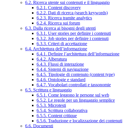
6.2. Ricerca utente sui contenuti e il linguaggio
6.2.1. Content discovery
6.2.2. Dati di ricerca (search keywords)
6.2.3. Ricerca tramite analytics
6.2.4. Ricerca sui forum
6.3. Dalla ricerca ai bisogni degli utenti
6.3.1. User stories per definire i contenuti
6.3.2. Job stories per definire i contenuti
6.3.3. Criteri di accettazione
6.4. Architettura dell’informazione
6.4.1. Definire l’architettura dell’informazione
6.4.2. Alberatura
6.4.3. Flussi di interazione
6.4.4. Sistemi di navigazione
6.4.5. Tipologie di contenuto (content type)
6.4.6. Ontologie e standard
6.4.7. Vocabolari controllati e tassonomie
6.5. Scrittura e linguaggio
6.5.1. Come leggono le persone sul web
6.5.2. Le regole per un linguaggio semplice
6.5.3. Microtesti
6.5.4. Scrittura collaborativa
6.5.5. Content critique
6.5.6. Traduzione e localizzazione dei contenuti
6.6. Documenti