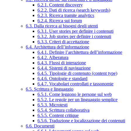
6.2.1. Content discovery
6.2.2. Dati di ricerca (search keywords)
6.2.3. Ricerca tramite analytics
6.2.4. Ricerca sui forum
6.3. Dalla ricerca ai bisogni degli utenti
6.3.1. User stories per definire i contenuti
6.3.2. Job stories per definire i contenuti
6.3.3. Criteri di accettazione
6.4. Architettura dell’informazione
6.4.1. Definire l’architettura dell’informazione
6.4.2. Alberatura
6.4.3. Flussi di interazione
6.4.4. Sistemi di navigazione
6.4.5. Tipologie di contenuto (content type)
6.4.6. Ontologie e standard
6.4.7. Vocabolari controllati e tassonomie
6.5. Scrittura e linguaggio
6.5.1. Come leggono le persone sul web
6.5.2. Le regole per un linguaggio semplice
6.5.3. Microtesti
6.5.4. Scrittura collaborativa
6.5.5. Content critique
6.5.6. Traduzione e localizzazione dei contenuti
6.6. Documenti