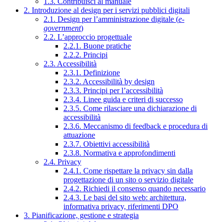
1.3. Contribuisci al manuale
2. Introduzione al design per i servizi pubblici digitali
2.1. Design per l’amministrazione digitale (
e-
government
)
2.2. L’approccio progettuale
2.2.1. Buone pratiche
2.2.2. Principi
2.3. Accessibilità
2.3.1. Definizione
2.3.2. Accessibilità by design
2.3.3. Principi per l’accessibilità
2.3.4. Linee guida e criteri di successo
2.3.5. Come rilasciare una dichiarazione di
accessibilità
2.3.6. Meccanismo di feedback e procedura di
attuazione
2.3.7. Obiettivi accessibilità
2.3.8. Normativa e approfondimenti
2.4. Privacy
2.4.1. Come rispettare la privacy sin dalla
progettazione di un sito o servizio digitale
2.4.2. Richiedi il consenso quando necessario
2.4.3. Le basi del sito web: architettura,
informativa privacy, riferimenti DPO
3. Pianificazione, gestione e strategia