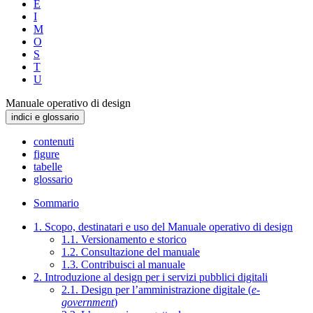
E
I
M
O
S
T
U
Manuale operativo di design
indici e glossario
contenuti
figure
tabelle
glossario
Sommario
1. Scopo, destinatari e uso del Manuale operativo di design
1.1. Versionamento e storico
1.2. Consultazione del manuale
1.3. Contribuisci al manuale
2. Introduzione al design per i servizi pubblici digitali
2.1. Design per l’amministrazione digitale (
e-
government
)