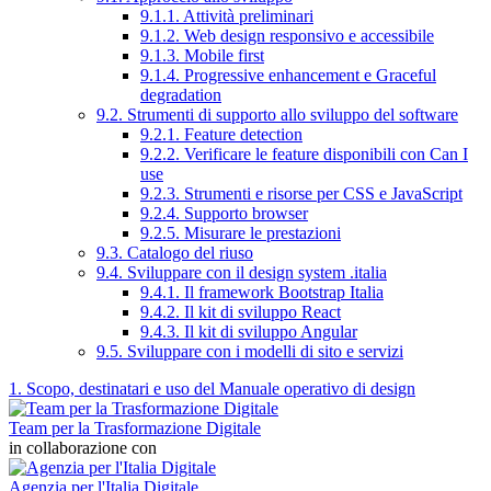
9.1.1. Attività preliminari
9.1.2. Web design responsivo e accessibile
9.1.3. Mobile first
9.1.4. Progressive enhancement e Graceful
degradation
9.2. Strumenti di supporto allo sviluppo del software
9.2.1. Feature detection
9.2.2. Verificare le feature disponibili con Can I
use
9.2.3. Strumenti e risorse per CSS e JavaScript
9.2.4. Supporto browser
9.2.5. Misurare le prestazioni
9.3. Catalogo del riuso
9.4. Sviluppare con il design system .italia
9.4.1. Il framework Bootstrap Italia
9.4.2. Il kit di sviluppo React
9.4.3. Il kit di sviluppo Angular
9.5. Sviluppare con i modelli di sito e servizi
1. Scopo, destinatari e uso del Manuale operativo di design
Team per la Trasformazione Digitale
in collaborazione con
Agenzia per l'Italia Digitale