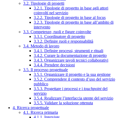
3.2. Tipologie di progetti
3.2.1. Tipologie di progetto in base agli attori
coinvolti nel servizio
3.2.2. Tipologie di progetto in base al focus
3.2.3. Tipologie di progetto in base all’ambito di
intervento
3.3. Competenze, ruoli e figure coinvolte
3.3.1. Coordinatore di progetto
3.3.2. Definire ruoli e responsabilità
3.4. Metodo di lavoro
3.4.1. Definire processi, strumenti e rituali
3.4.2. Curare la documentazione di progetto
3.4.3. Organizzare tavoli tecnici collaborativi
3.4.4. Prendere decisioni
3.5. Il processo progettuale
3.5.1. Organizzare il progetto e la sua gestione
3.5.2. Comprendere il contesto d’uso del servizio
pubblico
3.5.3. Progettare i processi e i
touchpoint
del
servizio
3.5.4. Realizzare l’interfaccia utente del servizio
3.5.5. Validare la soluzione ottenuta
4. Ricerca progettuale
4.1. Ricerca primaria
4.1.1. Interviste