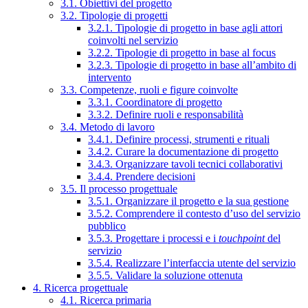
3.1. Obiettivi del progetto
3.2. Tipologie di progetti
3.2.1. Tipologie di progetto in base agli attori
coinvolti nel servizio
3.2.2. Tipologie di progetto in base al focus
3.2.3. Tipologie di progetto in base all’ambito di
intervento
3.3. Competenze, ruoli e figure coinvolte
3.3.1. Coordinatore di progetto
3.3.2. Definire ruoli e responsabilità
3.4. Metodo di lavoro
3.4.1. Definire processi, strumenti e rituali
3.4.2. Curare la documentazione di progetto
3.4.3. Organizzare tavoli tecnici collaborativi
3.4.4. Prendere decisioni
3.5. Il processo progettuale
3.5.1. Organizzare il progetto e la sua gestione
3.5.2. Comprendere il contesto d’uso del servizio
pubblico
3.5.3. Progettare i processi e i
touchpoint
del
servizio
3.5.4. Realizzare l’interfaccia utente del servizio
3.5.5. Validare la soluzione ottenuta
4. Ricerca progettuale
4.1. Ricerca primaria