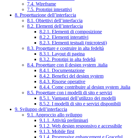
7.4. Wireframe
7.5. Prototipi interattivi
8. Progettazione dell’interfaccia
8.1. Obiettivi dell’interfaccia
8.2. Elementi dell’interfaccia
8.2.1. Elementi di composizione
8.2.2. Elementi interattivi
8.2.3. Elementi testuali (microtesti)
8.3. Progettare e costruire in alta fedeltà
8.3.1. Layout di pagina
8.3.2. Prototipi in alta fedeltà
8.4. Progettare con il design system .italia
8.4.1. Documentazione
8.4.2. Benefici del design system
8.4.3. Risorse operative
8.4.4. Come contribuire al design system .italia
8.5. Progettare con i modelli di sito e servizi
8.5.1. Vantaggi dell’utilizzo dei modelli
8.5.2. I modelli di sito e servizi disponibili
9. Sviluppo dell’interfaccia
9.1. Approccio allo sviluppo
9.1.1. Attività preliminari
9.1.2. Web design responsivo e accessibile
9.1.3. Mobile first
9.1.4. Progressive enhancement e Graceful