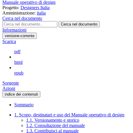
Manuale operativo di design
Progetto:
Designers Italia
Amministrazione:
italia
Cerca nel documento
Cerca nel documento
Informazioni
versione-corrente
Scarica
pdf
html
epub
Sorgente
Azioni
indice dei contenuti
Sommario
1. Scopo, destinatari e uso del Manuale operativo di design
1.1. Versionamento e storico
1.2. Consultazione del manuale
1.3. Contribuisci al manuale