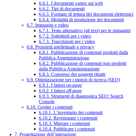
6.6.1. I documenti vanno sul web
6.6.2. Tipi di documenti
6.6.3. Formato di lettura dei documenti elettronici
6.6.4. Modalità di produzione dei documenti
6.7. Immagini e video
6.7.1. Testo alternativo (alt text) per le immagini
6.7.2. Sottotitoli per i video
6.7.3. Trascrizioni per i video
6.8. Proprietà intellettuale e privacy
6.8.1. Pubblicazione di contenuti prodotti dalla
Pubblica Amministrazione
6.8.2. Pubblicazione di contenuti non prodotti
dalla Pubblica Amministrazione
6.8.3. Consenso dei soggetti ritratti
6.9. Ottimizzazione per i motori di ricerca (SEO)
6.9.1. I fattori
on-page
6.9.2. I fattori
off-page
6.9.3. Strumenti di diagnostica SEO: Search
Console
6.10. Gestire i contenuti
6.10.1. L’inventario dei contenuti
6.10.2. Revisionare i contenuti
6.10.3. Migrare i contenuti
6.10.4. Pubblicare i contenuti
7. Progettazione dell’interazione