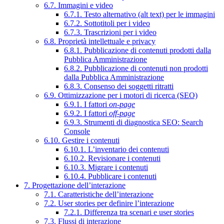
6.7. Immagini e video
6.7.1. Testo alternativo (alt text) per le immagini
6.7.2. Sottotitoli per i video
6.7.3. Trascrizioni per i video
6.8. Proprietà intellettuale e privacy
6.8.1. Pubblicazione di contenuti prodotti dalla
Pubblica Amministrazione
6.8.2. Pubblicazione di contenuti non prodotti
dalla Pubblica Amministrazione
6.8.3. Consenso dei soggetti ritratti
6.9. Ottimizzazione per i motori di ricerca (SEO)
6.9.1. I fattori
on-page
6.9.2. I fattori
off-page
6.9.3. Strumenti di diagnostica SEO: Search
Console
6.10. Gestire i contenuti
6.10.1. L’inventario dei contenuti
6.10.2. Revisionare i contenuti
6.10.3. Migrare i contenuti
6.10.4. Pubblicare i contenuti
7. Progettazione dell’interazione
7.1. Caratteristiche dell’interazione
7.2. User stories per definire l’interazione
7.2.1. Differenza tra scenari e user stories
7.3. Flussi di interazione