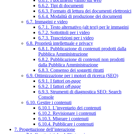
6.6.1. I documenti vanno sul web
6.6.2. Tipi di documenti
6.6.3. Formato di lettura dei documenti elettronici
6.6.4. Modalità di produzione dei documenti
6.7. Immagini e video
6.7.1. Testo alternativo (alt text) per le immagini
6.7.2. Sottotitoli per i video
6.7.3. Trascrizioni per i video
6.8. Proprietà intellettuale e privacy
6.8.1. Pubblicazione di contenuti prodotti dalla
Pubblica Amministrazione
6.8.2. Pubblicazione di contenuti non prodotti
dalla Pubblica Amministrazione
6.8.3. Consenso dei soggetti ritratti
6.9. Ottimizzazione per i motori di ricerca (SEO)
6.9.1. I fattori
on-page
6.9.2. I fattori
off-page
6.9.3. Strumenti di diagnostica SEO: Search
Console
6.10. Gestire i contenuti
6.10.1. L’inventario dei contenuti
6.10.2. Revisionare i contenuti
6.10.3. Migrare i contenuti
6.10.4. Pubblicare i contenuti
7. Progettazione dell’interazione