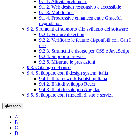
9.1.1. Attività preliminari
9.1.2. Web design responsivo e accessibile
9.1.3. Mobile first
9.1.4. Progressive enhancement e Graceful
degradation
9.2. Strumenti di supporto allo sviluppo del software
9.2.1. Feature detection
9.2.2. Verificare le feature disponibili con Can I
use
9.2.3. Strumenti e risorse per CSS e JavaScript
9.2.4. Supporto browser
9.2.5. Misurare le prestazioni
9.3. Catalogo del riuso
9.4. Sviluppare con il design system .italia
9.4.1. Il framework Bootstrap Italia
9.4.2. Il kit di sviluppo React
9.4.3. Il kit di sviluppo Angular
9.5. Sviluppare con i modelli di sito e servizi
glossario
A
B
C
D