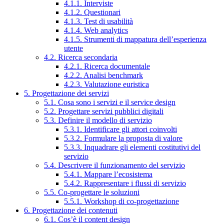
4.1.1. Interviste
4.1.2. Questionari
4.1.3. Test di usabilità
4.1.4. Web analytics
4.1.5. Strumenti di mappatura dell’esperienza
utente
4.2. Ricerca secondaria
4.2.1. Ricerca documentale
4.2.2. Analisi benchmark
4.2.3. Valutazione euristica
5. Progettazione dei servizi
5.1. Cosa sono i servizi e il service design
5.2. Progettare servizi pubblici digitali
5.3. Definire il modello di servizio
5.3.1. Identificare gli attori coinvolti
5.3.2. Formulare la proposta di valore
5.3.3. Inquadrare gli elementi costitutivi del
servizio
5.4. Descrivere il funzionamento del servizio
5.4.1. Mappare l’ecosistema
5.4.2. Rappresentare i flussi di servizio
5.5. Co-progettare le soluzioni
5.5.1. Workshop di co-progettazione
6. Progettazione dei contenuti
6.1. Cos’è il content design