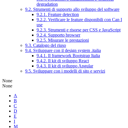
degradation
9.2. Strumenti di supporto allo sviluppo del software
9.2.1. Feature detection
9.2.2. Verificare le feature disponibili con Can I
use
9.2.3. Strumenti e risorse per CSS e JavaScript
9.2.4. Supporto browser
9.2.5. Misurare le prestazioni
9.3. Catalogo del riuso
9.4. Sviluppare con il design system .italia
9.4.1. Il framework Bootstrap Italia
9.4.2. Il kit di sviluppo React
9.4.3. Il kit di sviluppo Angular
9.5. Sviluppare con i modelli di sito e servizi
None
None
A
B
C
D
E
I
M