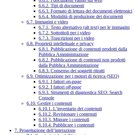
6.6.1. I documenti vanno sul web
6.6.2. Tipi di documenti
6.6.3. Formato di lettura dei documenti elettronici
6.6.4. Modalità di produzione dei documenti
6.7. Immagini e video
6.7.1. Testo alternativo (alt text) per le immagini
6.7.2. Sottotitoli per i video
6.7.3. Trascrizioni per i video
6.8. Proprietà intellettuale e privacy
6.8.1. Pubblicazione di contenuti prodotti dalla
Pubblica Amministrazione
6.8.2. Pubblicazione di contenuti non prodotti
dalla Pubblica Amministrazione
6.8.3. Consenso dei soggetti ritratti
6.9. Ottimizzazione per i motori di ricerca (SEO)
6.9.1. I fattori
on-page
6.9.2. I fattori
off-page
6.9.3. Strumenti di diagnostica SEO: Search
Console
6.10. Gestire i contenuti
6.10.1. L’inventario dei contenuti
6.10.2. Revisionare i contenuti
6.10.3. Migrare i contenuti
6.10.4. Pubblicare i contenuti
7. Progettazione dell’interazione