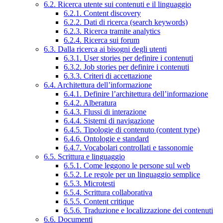
6.2. Ricerca utente sui contenuti e il linguaggio
6.2.1. Content discovery
6.2.2. Dati di ricerca (search keywords)
6.2.3. Ricerca tramite analytics
6.2.4. Ricerca sui forum
6.3. Dalla ricerca ai bisogni degli utenti
6.3.1. User stories per definire i contenuti
6.3.2. Job stories per definire i contenuti
6.3.3. Criteri di accettazione
6.4. Architettura dell’informazione
6.4.1. Definire l’architettura dell’informazione
6.4.2. Alberatura
6.4.3. Flussi di interazione
6.4.4. Sistemi di navigazione
6.4.5. Tipologie di contenuto (content type)
6.4.6. Ontologie e standard
6.4.7. Vocabolari controllati e tassonomie
6.5. Scrittura e linguaggio
6.5.1. Come leggono le persone sul web
6.5.2. Le regole per un linguaggio semplice
6.5.3. Microtesti
6.5.4. Scrittura collaborativa
6.5.5. Content critique
6.5.6. Traduzione e localizzazione dei contenuti
6.6. Documenti