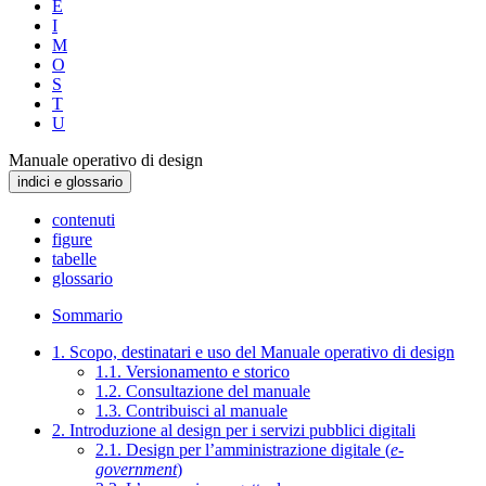
E
I
M
O
S
T
U
Manuale operativo di design
indici e glossario
contenuti
figure
tabelle
glossario
Sommario
1. Scopo, destinatari e uso del Manuale operativo di design
1.1. Versionamento e storico
1.2. Consultazione del manuale
1.3. Contribuisci al manuale
2. Introduzione al design per i servizi pubblici digitali
2.1. Design per l’amministrazione digitale (
e-
government
)