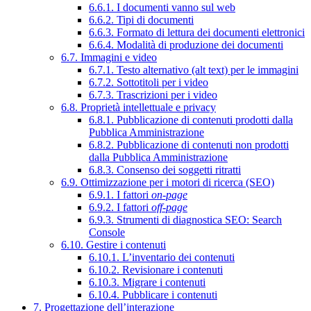
6.6.1. I documenti vanno sul web
6.6.2. Tipi di documenti
6.6.3. Formato di lettura dei documenti elettronici
6.6.4. Modalità di produzione dei documenti
6.7. Immagini e video
6.7.1. Testo alternativo (alt text) per le immagini
6.7.2. Sottotitoli per i video
6.7.3. Trascrizioni per i video
6.8. Proprietà intellettuale e privacy
6.8.1. Pubblicazione di contenuti prodotti dalla
Pubblica Amministrazione
6.8.2. Pubblicazione di contenuti non prodotti
dalla Pubblica Amministrazione
6.8.3. Consenso dei soggetti ritratti
6.9. Ottimizzazione per i motori di ricerca (SEO)
6.9.1. I fattori
on-page
6.9.2. I fattori
off-page
6.9.3. Strumenti di diagnostica SEO: Search
Console
6.10. Gestire i contenuti
6.10.1. L’inventario dei contenuti
6.10.2. Revisionare i contenuti
6.10.3. Migrare i contenuti
6.10.4. Pubblicare i contenuti
7. Progettazione dell’interazione