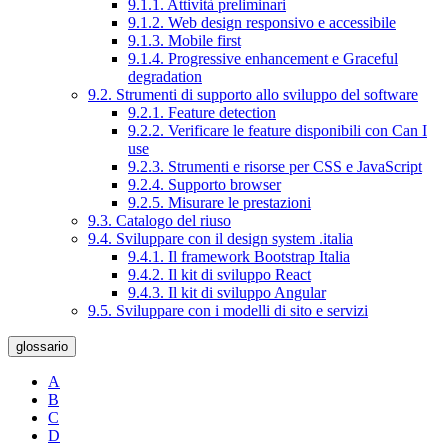
9.1.1. Attività preliminari
9.1.2. Web design responsivo e accessibile
9.1.3. Mobile first
9.1.4. Progressive enhancement e Graceful
degradation
9.2. Strumenti di supporto allo sviluppo del software
9.2.1. Feature detection
9.2.2. Verificare le feature disponibili con Can I
use
9.2.3. Strumenti e risorse per CSS e JavaScript
9.2.4. Supporto browser
9.2.5. Misurare le prestazioni
9.3. Catalogo del riuso
9.4. Sviluppare con il design system .italia
9.4.1. Il framework Bootstrap Italia
9.4.2. Il kit di sviluppo React
9.4.3. Il kit di sviluppo Angular
9.5. Sviluppare con i modelli di sito e servizi
glossario
A
B
C
D