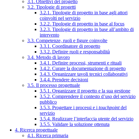
3.1. Obiettivi del progetto
3.2. Tipologie di progetti
3.2.1. Tipologie di progetto in base agli attori
coinvolti nel servizio
3.2.2. Tipologie di progetto in base al focus
3.2.3. Tipologie di progetto in base all’ambito di
intervento
3.3. Competenze, ruoli e figure coinvolte
3.3.1. Coordinatore di progetto
3.3.2. Definire ruoli e responsabilità
3.4. Metodo di lavoro
3.4.1. Definire processi, strumenti e rituali
3.4.2. Curare la documentazione di progetto
3.4.3. Organizzare tavoli tecnici collaborativi
3.4.4. Prendere decisioni
3.5. Il processo progettuale
3.5.1. Organizzare il progetto e la sua gestione
3.5.2. Comprendere il contesto d’uso del servizio
pubblico
3.5.3. Progettare i processi e i
touchpoint
del
servizio
3.5.4. Realizzare l’interfaccia utente del servizio
3.5.5. Validare la soluzione ottenuta
4. Ricerca progettuale
4.1. Ricerca primaria