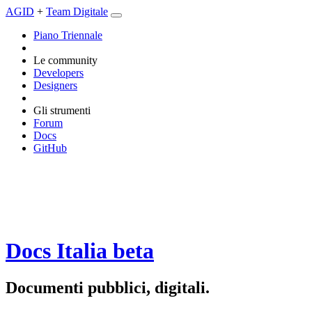
AGID
+
Team Digitale
Piano Triennale
Le community
Developers
Designers
Gli strumenti
Forum
Docs
GitHub
Docs Italia
beta
Documenti pubblici, digitali.