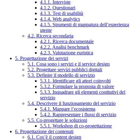
4.1.1. Interviste
4.1.2. Questionari
4.1.3. Test di usabilità
4.1.4. Web analytics
4.1.5. Strumenti di mappatura dell’esperienza
utente
4.2. Ricerca secondaria
4.2.1. Ricerca documentale
4.2.2. Analisi benchmark
4.2.3. Valutazione euristica
5. Progettazione dei servizi
5.1. Cosa sono i servizi e il service design
5.2. Progettare servizi pubblici digitali
5.3. Definire il modello di servizio
5.3.1. Identificare gli attori coinvolti
5.3.2. Formulare la proposta di valore
5.3.3. Inquadrare gli elementi costitutivi del
servizio
5.4. Descrivere il funzionamento del servizio
5.4.1. Mappare l’ecosistema
5.4.2. Rappresentare i flussi di servizio
5.5. Co-progettare le soluzioni
5.5.1. Workshop di co-progettazione
6. Progettazione dei contenuti
6.1. Cos’è il content design