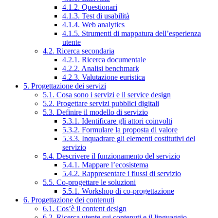
4.1.2. Questionari
4.1.3. Test di usabilità
4.1.4. Web analytics
4.1.5. Strumenti di mappatura dell’esperienza
utente
4.2. Ricerca secondaria
4.2.1. Ricerca documentale
4.2.2. Analisi benchmark
4.2.3. Valutazione euristica
5. Progettazione dei servizi
5.1. Cosa sono i servizi e il service design
5.2. Progettare servizi pubblici digitali
5.3. Definire il modello di servizio
5.3.1. Identificare gli attori coinvolti
5.3.2. Formulare la proposta di valore
5.3.3. Inquadrare gli elementi costitutivi del
servizio
5.4. Descrivere il funzionamento del servizio
5.4.1. Mappare l’ecosistema
5.4.2. Rappresentare i flussi di servizio
5.5. Co-progettare le soluzioni
5.5.1. Workshop di co-progettazione
6. Progettazione dei contenuti
6.1. Cos’è il content design
6.2. Ricerca utente sui contenuti e il linguaggio