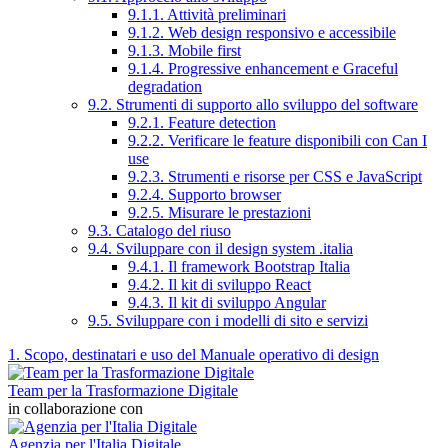
9.1.1. Attività preliminari
9.1.2. Web design responsivo e accessibile
9.1.3. Mobile first
9.1.4. Progressive enhancement e Graceful
degradation
9.2. Strumenti di supporto allo sviluppo del software
9.2.1. Feature detection
9.2.2. Verificare le feature disponibili con Can I
use
9.2.3. Strumenti e risorse per CSS e JavaScript
9.2.4. Supporto browser
9.2.5. Misurare le prestazioni
9.3. Catalogo del riuso
9.4. Sviluppare con il design system .italia
9.4.1. Il framework Bootstrap Italia
9.4.2. Il kit di sviluppo React
9.4.3. Il kit di sviluppo Angular
9.5. Sviluppare con i modelli di sito e servizi
1. Scopo, destinatari e uso del Manuale operativo di design
Team per la Trasformazione Digitale
in collaborazione con
Agenzia per l'Italia Digitale