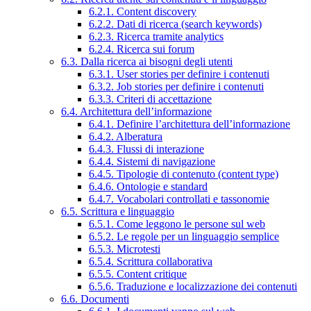
6.2.1. Content discovery
6.2.2. Dati di ricerca (search keywords)
6.2.3. Ricerca tramite analytics
6.2.4. Ricerca sui forum
6.3. Dalla ricerca ai bisogni degli utenti
6.3.1. User stories per definire i contenuti
6.3.2. Job stories per definire i contenuti
6.3.3. Criteri di accettazione
6.4. Architettura dell’informazione
6.4.1. Definire l’architettura dell’informazione
6.4.2. Alberatura
6.4.3. Flussi di interazione
6.4.4. Sistemi di navigazione
6.4.5. Tipologie di contenuto (content type)
6.4.6. Ontologie e standard
6.4.7. Vocabolari controllati e tassonomie
6.5. Scrittura e linguaggio
6.5.1. Come leggono le persone sul web
6.5.2. Le regole per un linguaggio semplice
6.5.3. Microtesti
6.5.4. Scrittura collaborativa
6.5.5. Content critique
6.5.6. Traduzione e localizzazione dei contenuti
6.6. Documenti