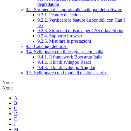
degradation
9.2. Strumenti di supporto allo sviluppo del software
9.2.1. Feature detection
9.2.2. Verificare le feature disponibili con Can I
use
9.2.3. Strumenti e risorse per CSS e JavaScript
9.2.4. Supporto browser
9.2.5. Misurare le prestazioni
9.3. Catalogo del riuso
9.4. Sviluppare con il design system .italia
9.4.1. Il framework Bootstrap Italia
9.4.2. Il kit di sviluppo React
9.4.3. Il kit di sviluppo Angular
9.5. Sviluppare con i modelli di sito e servizi
None
None
A
B
C
D
E
I
M