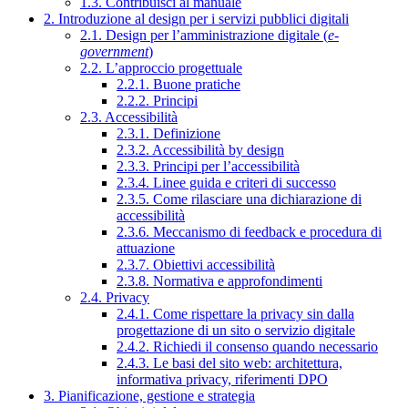
1.3. Contribuisci al manuale
2. Introduzione al design per i servizi pubblici digitali
2.1. Design per l’amministrazione digitale (
e-
government
)
2.2. L’approccio progettuale
2.2.1. Buone pratiche
2.2.2. Principi
2.3. Accessibilità
2.3.1. Definizione
2.3.2. Accessibilità by design
2.3.3. Principi per l’accessibilità
2.3.4. Linee guida e criteri di successo
2.3.5. Come rilasciare una dichiarazione di
accessibilità
2.3.6. Meccanismo di feedback e procedura di
attuazione
2.3.7. Obiettivi accessibilità
2.3.8. Normativa e approfondimenti
2.4. Privacy
2.4.1. Come rispettare la privacy sin dalla
progettazione di un sito o servizio digitale
2.4.2. Richiedi il consenso quando necessario
2.4.3. Le basi del sito web: architettura,
informativa privacy, riferimenti DPO
3. Pianificazione, gestione e strategia