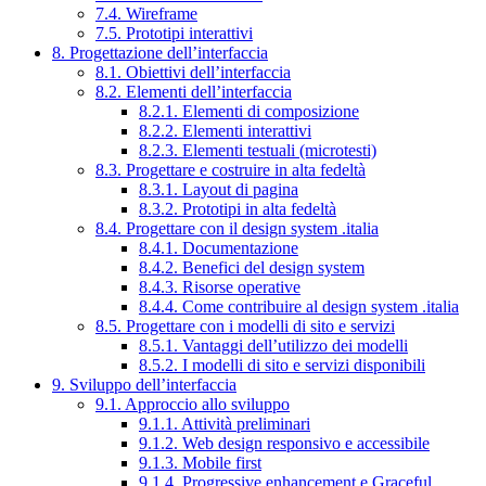
7.4. Wireframe
7.5. Prototipi interattivi
8. Progettazione dell’interfaccia
8.1. Obiettivi dell’interfaccia
8.2. Elementi dell’interfaccia
8.2.1. Elementi di composizione
8.2.2. Elementi interattivi
8.2.3. Elementi testuali (microtesti)
8.3. Progettare e costruire in alta fedeltà
8.3.1. Layout di pagina
8.3.2. Prototipi in alta fedeltà
8.4. Progettare con il design system .italia
8.4.1. Documentazione
8.4.2. Benefici del design system
8.4.3. Risorse operative
8.4.4. Come contribuire al design system .italia
8.5. Progettare con i modelli di sito e servizi
8.5.1. Vantaggi dell’utilizzo dei modelli
8.5.2. I modelli di sito e servizi disponibili
9. Sviluppo dell’interfaccia
9.1. Approccio allo sviluppo
9.1.1. Attività preliminari
9.1.2. Web design responsivo e accessibile
9.1.3. Mobile first
9.1.4. Progressive enhancement e Graceful