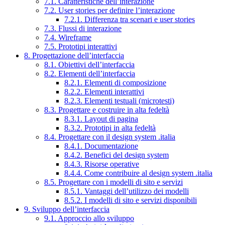
7.1. Caratteristiche dell’interazione
7.2. User stories per definire l’interazione
7.2.1. Differenza tra scenari e user stories
7.3. Flussi di interazione
7.4. Wireframe
7.5. Prototipi interattivi
8. Progettazione dell’interfaccia
8.1. Obiettivi dell’interfaccia
8.2. Elementi dell’interfaccia
8.2.1. Elementi di composizione
8.2.2. Elementi interattivi
8.2.3. Elementi testuali (microtesti)
8.3. Progettare e costruire in alta fedeltà
8.3.1. Layout di pagina
8.3.2. Prototipi in alta fedeltà
8.4. Progettare con il design system .italia
8.4.1. Documentazione
8.4.2. Benefici del design system
8.4.3. Risorse operative
8.4.4. Come contribuire al design system .italia
8.5. Progettare con i modelli di sito e servizi
8.5.1. Vantaggi dell’utilizzo dei modelli
8.5.2. I modelli di sito e servizi disponibili
9. Sviluppo dell’interfaccia
9.1. Approccio allo sviluppo