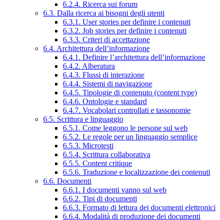
6.2.4. Ricerca sui forum
6.3. Dalla ricerca ai bisogni degli utenti
6.3.1. User stories per definire i contenuti
6.3.2. Job stories per definire i contenuti
6.3.3. Criteri di accettazione
6.4. Architettura dell’informazione
6.4.1. Definire l’architettura dell’informazione
6.4.2. Alberatura
6.4.3. Flussi di interazione
6.4.4. Sistemi di navigazione
6.4.5. Tipologie di contenuto (content type)
6.4.6. Ontologie e standard
6.4.7. Vocabolari controllati e tassonomie
6.5. Scrittura e linguaggio
6.5.1. Come leggono le persone sul web
6.5.2. Le regole per un linguaggio semplice
6.5.3. Microtesti
6.5.4. Scrittura collaborativa
6.5.5. Content critique
6.5.6. Traduzione e localizzazione dei contenuti
6.6. Documenti
6.6.1. I documenti vanno sul web
6.6.2. Tipi di documenti
6.6.3. Formato di lettura dei documenti elettronici
6.6.4. Modalità di produzione dei documenti