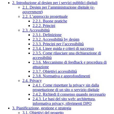
2. Introduzione al design per i servizi pubblici digitali
2.1. Design per l’amministrazione digitale (
e-
government
)
2.2. L’approccio progettuale
2.2.1. Buone pratiche
2.2.2. Principi
2.3. Accessibilità
2.3.1. Definizione
2.3.2. Accessibilità by design
2.3.3. Principi per l’accessibilità
2.3.4. Linee guida e criteri di successo
2.3.5. Come rilasciare una dichiarazione di
accessibilità
2.3.6. Meccanismo di feedback e procedura di
attuazione
2.3.7. Obiettivi accessibilità
2.3.8. Normativa e approfondimenti
2.4. Privacy
2.4.1. Come rispettare la privacy sin dalla
progettazione di un sito o servizio digitale
2.4.2. Richiedi il consenso quando necessario
2.4.3. Le basi del sito web: architettura,
informativa privacy, riferimenti DPO
3. Pianificazione, gestione e strategia
3.1. Obiettivi del progetto