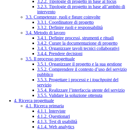
3.2.2. Tipologie di progetto in base al focus
3.2.3. Tipologie di progetto in base all’ambito di
intervento
3.3. Competenze, ruoli e figure coinvolte
3.3.1. Coordinatore di progetto
3.3.2. Definire ruoli e responsabilità
3.4. Metodo di lavoro
3.4.1. Definire processi, strumenti e rituali
3.4.2. Curare la documentazione di progetto
3.4.3. Organizzare tavoli tecnici collaborativi
3.4.4. Prendere decisioni
3.5. Il processo progettuale
3.5.1. Organizzare il progetto e la sua gestione
3.5.2. Comprendere il contesto d’uso del servizio
pubblico
3.5.3. Progettare i processi e i
touchpoint
del
servizio
3.5.4. Realizzare l’interfaccia utente del servizio
3.5.5. Validare la soluzione ottenuta
4. Ricerca progettuale
4.1. Ricerca primaria
4.1.1. Interviste
4.1.2. Questionari
4.1.3. Test di usabilità
4.1.4. Web analytics