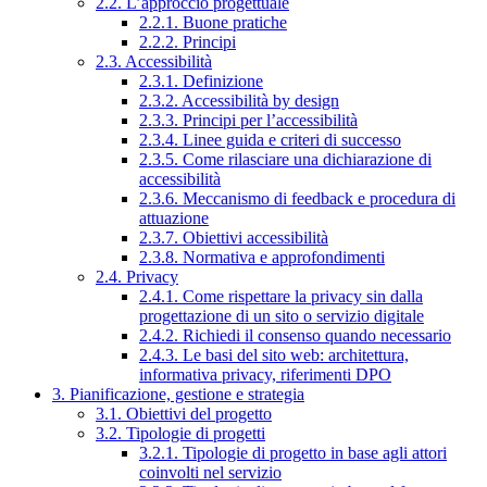
2.2. L’approccio progettuale
2.2.1. Buone pratiche
2.2.2. Principi
2.3. Accessibilità
2.3.1. Definizione
2.3.2. Accessibilità by design
2.3.3. Principi per l’accessibilità
2.3.4. Linee guida e criteri di successo
2.3.5. Come rilasciare una dichiarazione di
accessibilità
2.3.6. Meccanismo di feedback e procedura di
attuazione
2.3.7. Obiettivi accessibilità
2.3.8. Normativa e approfondimenti
2.4. Privacy
2.4.1. Come rispettare la privacy sin dalla
progettazione di un sito o servizio digitale
2.4.2. Richiedi il consenso quando necessario
2.4.3. Le basi del sito web: architettura,
informativa privacy, riferimenti DPO
3. Pianificazione, gestione e strategia
3.1. Obiettivi del progetto
3.2. Tipologie di progetti
3.2.1. Tipologie di progetto in base agli attori
coinvolti nel servizio