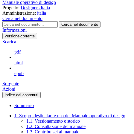
Manuale operativo di design
Progetto:
Designers Italia
Amministrazione:
italia
Cerca nel documento
Cerca nel documento
Informazioni
versione-corrente
Scarica
pdf
html
epub
Sorgente
Azioni
indice dei contenuti
Sommario
1. Scopo, destinatari e uso del Manuale operativo di design
1.1. Versionamento e storico
1.2. Consultazione del manuale
1.3. Contribuisci al manuale