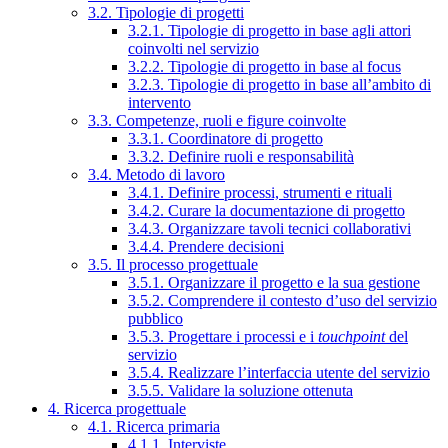
3.2. Tipologie di progetti
3.2.1. Tipologie di progetto in base agli attori
coinvolti nel servizio
3.2.2. Tipologie di progetto in base al focus
3.2.3. Tipologie di progetto in base all’ambito di
intervento
3.3. Competenze, ruoli e figure coinvolte
3.3.1. Coordinatore di progetto
3.3.2. Definire ruoli e responsabilità
3.4. Metodo di lavoro
3.4.1. Definire processi, strumenti e rituali
3.4.2. Curare la documentazione di progetto
3.4.3. Organizzare tavoli tecnici collaborativi
3.4.4. Prendere decisioni
3.5. Il processo progettuale
3.5.1. Organizzare il progetto e la sua gestione
3.5.2. Comprendere il contesto d’uso del servizio
pubblico
3.5.3. Progettare i processi e i
touchpoint
del
servizio
3.5.4. Realizzare l’interfaccia utente del servizio
3.5.5. Validare la soluzione ottenuta
4. Ricerca progettuale
4.1. Ricerca primaria
4.1.1. Interviste