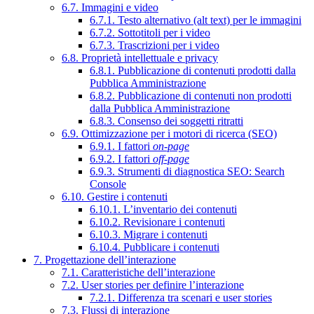
6.7. Immagini e video
6.7.1. Testo alternativo (alt text) per le immagini
6.7.2. Sottotitoli per i video
6.7.3. Trascrizioni per i video
6.8. Proprietà intellettuale e privacy
6.8.1. Pubblicazione di contenuti prodotti dalla
Pubblica Amministrazione
6.8.2. Pubblicazione di contenuti non prodotti
dalla Pubblica Amministrazione
6.8.3. Consenso dei soggetti ritratti
6.9. Ottimizzazione per i motori di ricerca (SEO)
6.9.1. I fattori
on-page
6.9.2. I fattori
off-page
6.9.3. Strumenti di diagnostica SEO: Search
Console
6.10. Gestire i contenuti
6.10.1. L’inventario dei contenuti
6.10.2. Revisionare i contenuti
6.10.3. Migrare i contenuti
6.10.4. Pubblicare i contenuti
7. Progettazione dell’interazione
7.1. Caratteristiche dell’interazione
7.2. User stories per definire l’interazione
7.2.1. Differenza tra scenari e user stories
7.3. Flussi di interazione