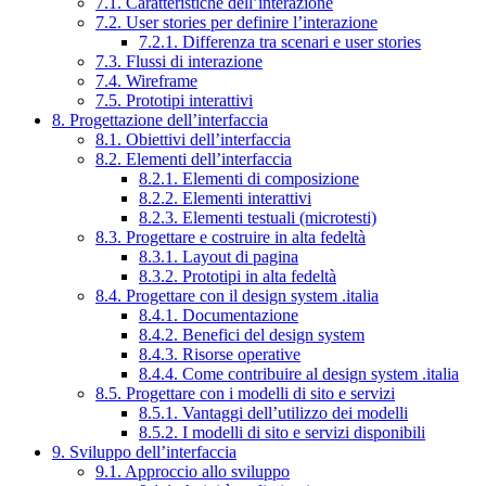
7.1. Caratteristiche dell’interazione
7.2. User stories per definire l’interazione
7.2.1. Differenza tra scenari e user stories
7.3. Flussi di interazione
7.4. Wireframe
7.5. Prototipi interattivi
8. Progettazione dell’interfaccia
8.1. Obiettivi dell’interfaccia
8.2. Elementi dell’interfaccia
8.2.1. Elementi di composizione
8.2.2. Elementi interattivi
8.2.3. Elementi testuali (microtesti)
8.3. Progettare e costruire in alta fedeltà
8.3.1. Layout di pagina
8.3.2. Prototipi in alta fedeltà
8.4. Progettare con il design system .italia
8.4.1. Documentazione
8.4.2. Benefici del design system
8.4.3. Risorse operative
8.4.4. Come contribuire al design system .italia
8.5. Progettare con i modelli di sito e servizi
8.5.1. Vantaggi dell’utilizzo dei modelli
8.5.2. I modelli di sito e servizi disponibili
9. Sviluppo dell’interfaccia
9.1. Approccio allo sviluppo