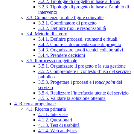
3.2.2. Tipologie di progetto in base al focus
3.2.3. Tipologie di progetto in base all’ambito di
intervento
3.3. Competenze, ruoli e figure coinvolte
3.3.1. Coordinatore di progetto
3.3.2. Definire ruoli e responsabilità
3.4. Metodo di lavoro
3.4.1. Definire processi, strumenti e rituali
3.4.2. Curare la documentazione di progetto
3.4.3. Organizzare tavoli tecnici collaborativi
3.4.4. Prendere decisioni
3.5. Il processo progettuale
3.5.1. Organizzare il progetto e la sua gestione
3.5.2. Comprendere il contesto d’uso del servizio
pubblico
3.5.3. Progettare i processi e i
touchpoint
del
servizio
3.5.4. Realizzare l’interfaccia utente del servizio
3.5.5. Validare la soluzione ottenuta
4. Ricerca progettuale
4.1. Ricerca primaria
4.1.1. Interviste
4.1.2. Questionari
4.1.3. Test di usabilità
4.1.4. Web analytics