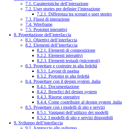
7.1. Caratteristiche dell’interazione
7.2. User stories per definire l’interazione
7.2.1. Differenza tra scenari e user stories
7.3. Flussi di interazione
7.4. Wireframe
7.5. Prototipi interattivi
8. Progettazione dell’interfaccia
8.1. Obiettivi dell’interfaccia
8.2. Elementi dell’interfaccia
8.2.1. Elementi di composizione
8.2.2. Elementi interattivi
8.2.3. Elementi testuali (microtesti)
8.3. Progettare e costruire in alta fedeltà
8.3.1. Layout di pagina
8.3.2. Prototipi in alta fedeltà
8.4. Progettare con il design system .italia
8.4.1. Documentazione
8.4.2. Benefici del design system
8.4.3. Risorse operative
8.4.4. Come contribuire al design system .italia
8.5. Progettare con i modelli di sito e servizi
8.5.1. Vantaggi dell’utilizzo dei modelli
8.5.2. I modelli di sito e servizi disponibili
9. Sviluppo dell’interfaccia
9.1. Approccio allo sviluppo