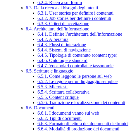
6.2.4. Ricerca sui forum
6.3. Dalla ricerca ai bisogni degli utenti
6.3.1. User stories per definire i contenuti
6.3.2. Job stories per definire i contenuti
6.3.3. Criteri di accettazione
6.4. Architettura dell’informazione
6.4.1. Definire l’architettura dell’informazione
6.4.2. Alberatura
6.4.3. Flussi di interazione
6.4.4. Sistemi di navigazione
6.4.5. Tipologie di contenuto (content type)
6.4.6. Ontologie e standard
6.4.7. Vocabolari controllati e tassonomie
6.5. Scrittura e linguaggio
6.5.1. Come leggono le persone sul web
6.5.2. Le regole per un linguaggio semplice
6.5.3. Microtesti
6.5.4. Scrittura collaborativa
6.5.5. Content critique
6.5.6. Traduzione e localizzazione dei contenuti
6.6. Documenti
6.6.1. I documenti vanno sul web
6.6.2. Tipi di documenti
6.6.3. Formato di lettura dei documenti elettronici
6.6.4. Modalità di produzione dei documenti