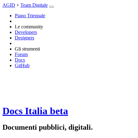
AGID
+
Team Digitale
Piano Triennale
Le community
Developers
Designers
Gli strumenti
Forum
Docs
GitHub
Docs Italia
beta
Documenti pubblici, digitali.