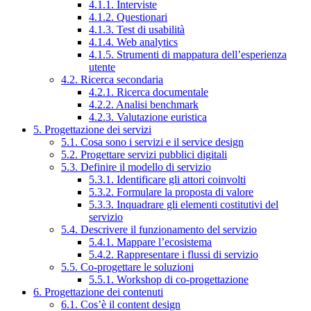
4.1.1. Interviste
4.1.2. Questionari
4.1.3. Test di usabilità
4.1.4. Web analytics
4.1.5. Strumenti di mappatura dell’esperienza
utente
4.2. Ricerca secondaria
4.2.1. Ricerca documentale
4.2.2. Analisi benchmark
4.2.3. Valutazione euristica
5. Progettazione dei servizi
5.1. Cosa sono i servizi e il service design
5.2. Progettare servizi pubblici digitali
5.3. Definire il modello di servizio
5.3.1. Identificare gli attori coinvolti
5.3.2. Formulare la proposta di valore
5.3.3. Inquadrare gli elementi costitutivi del
servizio
5.4. Descrivere il funzionamento del servizio
5.4.1. Mappare l’ecosistema
5.4.2. Rappresentare i flussi di servizio
5.5. Co-progettare le soluzioni
5.5.1. Workshop di co-progettazione
6. Progettazione dei contenuti
6.1. Cos’è il content design