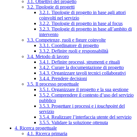
3.1. Obiettivi del progetto
3.2. Tipologie di progetti
3.2.1. Tipologie di progetto in base agli attori
coinvolti nel servizio
3.2.2. Tipologie di progetto in base al focus
3.2.3. Tipologie di progetto in base all’ambito di
intervento
3.3. Competenze, ruoli e figure coinvolte
3.3.1. Coordinatore di progetto
3.3.2. Definire ruoli e responsabilità
3.4. Metodo di lavoro
3.4.1. Definire processi, strumenti e rituali
3.4.2. Curare la documentazione di progetto
3.4.3. Organizzare tavoli tecnici collaborativi
3.4.4. Prendere decisioni
3.5. Il processo progettuale
3.5.1. Organizzare il progetto e la sua gestione
3.5.2. Comprendere il contesto d’uso del servizio
pubblico
3.5.3. Progettare i processi e i
touchpoint
del
servizio
3.5.4. Realizzare l’interfaccia utente del servizio
3.5.5. Validare la soluzione ottenuta
4. Ricerca progettuale
4.1. Ricerca primaria