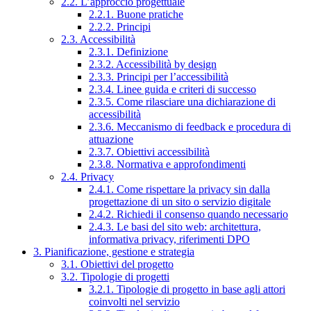
2.2. L’approccio progettuale
2.2.1. Buone pratiche
2.2.2. Principi
2.3. Accessibilità
2.3.1. Definizione
2.3.2. Accessibilità by design
2.3.3. Principi per l’accessibilità
2.3.4. Linee guida e criteri di successo
2.3.5. Come rilasciare una dichiarazione di
accessibilità
2.3.6. Meccanismo di feedback e procedura di
attuazione
2.3.7. Obiettivi accessibilità
2.3.8. Normativa e approfondimenti
2.4. Privacy
2.4.1. Come rispettare la privacy sin dalla
progettazione di un sito o servizio digitale
2.4.2. Richiedi il consenso quando necessario
2.4.3. Le basi del sito web: architettura,
informativa privacy, riferimenti DPO
3. Pianificazione, gestione e strategia
3.1. Obiettivi del progetto
3.2. Tipologie di progetti
3.2.1. Tipologie di progetto in base agli attori
coinvolti nel servizio