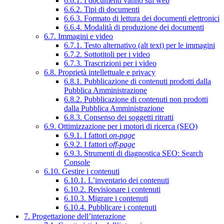
6.6.1. I documenti vanno sul web
6.6.2. Tipi di documenti
6.6.3. Formato di lettura dei documenti elettronici
6.6.4. Modalità di produzione dei documenti
6.7. Immagini e video
6.7.1. Testo alternativo (alt text) per le immagini
6.7.2. Sottotitoli per i video
6.7.3. Trascrizioni per i video
6.8. Proprietà intellettuale e privacy
6.8.1. Pubblicazione di contenuti prodotti dalla
Pubblica Amministrazione
6.8.2. Pubblicazione di contenuti non prodotti
dalla Pubblica Amministrazione
6.8.3. Consenso dei soggetti ritratti
6.9. Ottimizzazione per i motori di ricerca (SEO)
6.9.1. I fattori
on-page
6.9.2. I fattori
off-page
6.9.3. Strumenti di diagnostica SEO: Search
Console
6.10. Gestire i contenuti
6.10.1. L’inventario dei contenuti
6.10.2. Revisionare i contenuti
6.10.3. Migrare i contenuti
6.10.4. Pubblicare i contenuti
7. Progettazione dell’interazione