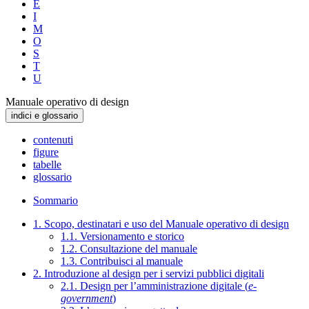
E
I
M
O
S
T
U
Manuale operativo di design
indici e glossario
contenuti
figure
tabelle
glossario
Sommario
1. Scopo, destinatari e uso del Manuale operativo di design
1.1. Versionamento e storico
1.2. Consultazione del manuale
1.3. Contribuisci al manuale
2. Introduzione al design per i servizi pubblici digitali
2.1. Design per l’amministrazione digitale (
e-
government
)