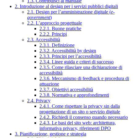
1.3. Contribuisci al manuale
2. Introduzione al design per i servizi pubblici digitali
2.1. Design per l’amministrazione digitale (
e-
government
)
2.2. L’approccio progettuale
2.2.1. Buone pratiche
2.2.2. Principi
2.3. Accessibilità
2.3.1. Definizione
2.3.2. Accessibilità by design
2.3.3. Principi per l’accessibilità
2.3.4. Linee guida e criteri di successo
2.3.5. Come rilasciare una dichiarazione di
accessibilità
2.3.6. Meccanismo di feedback e procedura di
attuazione
2.3.7. Obiettivi accessibilità
2.3.8. Normativa e approfondimenti
2.4. Privacy
2.4.1. Come rispettare la privacy sin dalla
progettazione di un sito o servizio digitale
2.4.2. Richiedi il consenso quando necessario
2.4.3. Le basi del sito web: architettura,
informativa privacy, riferimenti DPO
3. Pianificazione, gestione e strategia