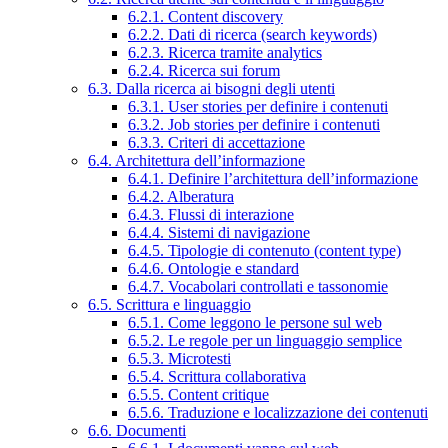
6.2.1. Content discovery
6.2.2. Dati di ricerca (search keywords)
6.2.3. Ricerca tramite analytics
6.2.4. Ricerca sui forum
6.3. Dalla ricerca ai bisogni degli utenti
6.3.1. User stories per definire i contenuti
6.3.2. Job stories per definire i contenuti
6.3.3. Criteri di accettazione
6.4. Architettura dell’informazione
6.4.1. Definire l’architettura dell’informazione
6.4.2. Alberatura
6.4.3. Flussi di interazione
6.4.4. Sistemi di navigazione
6.4.5. Tipologie di contenuto (content type)
6.4.6. Ontologie e standard
6.4.7. Vocabolari controllati e tassonomie
6.5. Scrittura e linguaggio
6.5.1. Come leggono le persone sul web
6.5.2. Le regole per un linguaggio semplice
6.5.3. Microtesti
6.5.4. Scrittura collaborativa
6.5.5. Content critique
6.5.6. Traduzione e localizzazione dei contenuti
6.6. Documenti