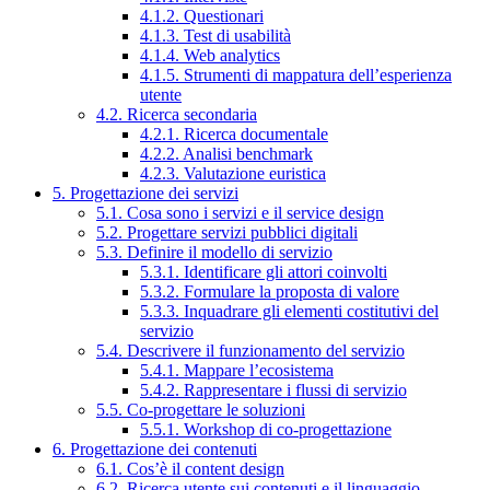
4.1.2. Questionari
4.1.3. Test di usabilità
4.1.4. Web analytics
4.1.5. Strumenti di mappatura dell’esperienza
utente
4.2. Ricerca secondaria
4.2.1. Ricerca documentale
4.2.2. Analisi benchmark
4.2.3. Valutazione euristica
5. Progettazione dei servizi
5.1. Cosa sono i servizi e il service design
5.2. Progettare servizi pubblici digitali
5.3. Definire il modello di servizio
5.3.1. Identificare gli attori coinvolti
5.3.2. Formulare la proposta di valore
5.3.3. Inquadrare gli elementi costitutivi del
servizio
5.4. Descrivere il funzionamento del servizio
5.4.1. Mappare l’ecosistema
5.4.2. Rappresentare i flussi di servizio
5.5. Co-progettare le soluzioni
5.5.1. Workshop di co-progettazione
6. Progettazione dei contenuti
6.1. Cos’è il content design
6.2. Ricerca utente sui contenuti e il linguaggio