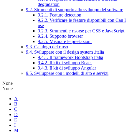
degradation
9.2. Strumenti di supporto allo sviluppo del software
9.2.1. Feature detection
9.2.2. Verificare le feature disponibili con Can I
use
9.2.3. Strumenti e risorse per CSS e JavaScript
9.2.4. Supporto browser
9.2.5. Misurare le prestazioni
9.3. Catalogo del riuso
9.4. Sviluppare con il design system .italia
9.4.1. Il framework Bootstrap Italia
9.4.2. Il kit di sviluppo React
9.4.3. Il kit di sviluppo Angular
9.5. Sviluppare con i modelli di sito e servizi
None
None
A
B
C
D
E
I
M