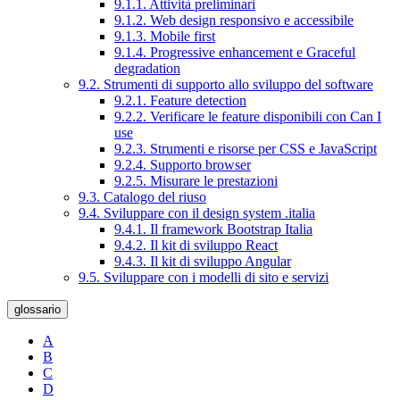
9.1.1. Attività preliminari
9.1.2. Web design responsivo e accessibile
9.1.3. Mobile first
9.1.4. Progressive enhancement e Graceful
degradation
9.2. Strumenti di supporto allo sviluppo del software
9.2.1. Feature detection
9.2.2. Verificare le feature disponibili con Can I
use
9.2.3. Strumenti e risorse per CSS e JavaScript
9.2.4. Supporto browser
9.2.5. Misurare le prestazioni
9.3. Catalogo del riuso
9.4. Sviluppare con il design system .italia
9.4.1. Il framework Bootstrap Italia
9.4.2. Il kit di sviluppo React
9.4.3. Il kit di sviluppo Angular
9.5. Sviluppare con i modelli di sito e servizi
glossario
A
B
C
D