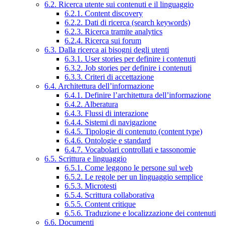
6.2. Ricerca utente sui contenuti e il linguaggio
6.2.1. Content discovery
6.2.2. Dati di ricerca (search keywords)
6.2.3. Ricerca tramite analytics
6.2.4. Ricerca sui forum
6.3. Dalla ricerca ai bisogni degli utenti
6.3.1. User stories per definire i contenuti
6.3.2. Job stories per definire i contenuti
6.3.3. Criteri di accettazione
6.4. Architettura dell’informazione
6.4.1. Definire l’architettura dell’informazione
6.4.2. Alberatura
6.4.3. Flussi di interazione
6.4.4. Sistemi di navigazione
6.4.5. Tipologie di contenuto (content type)
6.4.6. Ontologie e standard
6.4.7. Vocabolari controllati e tassonomie
6.5. Scrittura e linguaggio
6.5.1. Come leggono le persone sul web
6.5.2. Le regole per un linguaggio semplice
6.5.3. Microtesti
6.5.4. Scrittura collaborativa
6.5.5. Content critique
6.5.6. Traduzione e localizzazione dei contenuti
6.6. Documenti