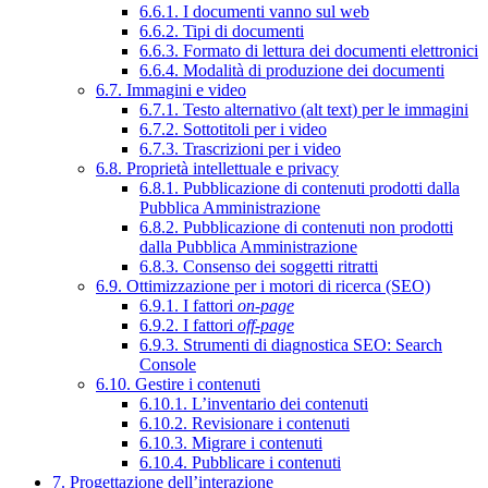
6.6.1. I documenti vanno sul web
6.6.2. Tipi di documenti
6.6.3. Formato di lettura dei documenti elettronici
6.6.4. Modalità di produzione dei documenti
6.7. Immagini e video
6.7.1. Testo alternativo (alt text) per le immagini
6.7.2. Sottotitoli per i video
6.7.3. Trascrizioni per i video
6.8. Proprietà intellettuale e privacy
6.8.1. Pubblicazione di contenuti prodotti dalla
Pubblica Amministrazione
6.8.2. Pubblicazione di contenuti non prodotti
dalla Pubblica Amministrazione
6.8.3. Consenso dei soggetti ritratti
6.9. Ottimizzazione per i motori di ricerca (SEO)
6.9.1. I fattori
on-page
6.9.2. I fattori
off-page
6.9.3. Strumenti di diagnostica SEO: Search
Console
6.10. Gestire i contenuti
6.10.1. L’inventario dei contenuti
6.10.2. Revisionare i contenuti
6.10.3. Migrare i contenuti
6.10.4. Pubblicare i contenuti
7. Progettazione dell’interazione