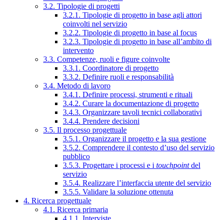
3.2. Tipologie di progetti
3.2.1. Tipologie di progetto in base agli attori
coinvolti nel servizio
3.2.2. Tipologie di progetto in base al focus
3.2.3. Tipologie di progetto in base all’ambito di
intervento
3.3. Competenze, ruoli e figure coinvolte
3.3.1. Coordinatore di progetto
3.3.2. Definire ruoli e responsabilità
3.4. Metodo di lavoro
3.4.1. Definire processi, strumenti e rituali
3.4.2. Curare la documentazione di progetto
3.4.3. Organizzare tavoli tecnici collaborativi
3.4.4. Prendere decisioni
3.5. Il processo progettuale
3.5.1. Organizzare il progetto e la sua gestione
3.5.2. Comprendere il contesto d’uso del servizio
pubblico
3.5.3. Progettare i processi e i
touchpoint
del
servizio
3.5.4. Realizzare l’interfaccia utente del servizio
3.5.5. Validare la soluzione ottenuta
4. Ricerca progettuale
4.1. Ricerca primaria
4.1.1. Interviste