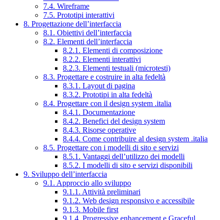
7.4. Wireframe
7.5. Prototipi interattivi
8. Progettazione dell’interfaccia
8.1. Obiettivi dell’interfaccia
8.2. Elementi dell’interfaccia
8.2.1. Elementi di composizione
8.2.2. Elementi interattivi
8.2.3. Elementi testuali (microtesti)
8.3. Progettare e costruire in alta fedeltà
8.3.1. Layout di pagina
8.3.2. Prototipi in alta fedeltà
8.4. Progettare con il design system .italia
8.4.1. Documentazione
8.4.2. Benefici del design system
8.4.3. Risorse operative
8.4.4. Come contribuire al design system .italia
8.5. Progettare con i modelli di sito e servizi
8.5.1. Vantaggi dell’utilizzo dei modelli
8.5.2. I modelli di sito e servizi disponibili
9. Sviluppo dell’interfaccia
9.1. Approccio allo sviluppo
9.1.1. Attività preliminari
9.1.2. Web design responsivo e accessibile
9.1.3. Mobile first
9.1.4. Progressive enhancement e Graceful