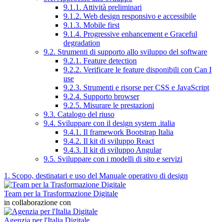
9.1.1. Attività preliminari
9.1.2. Web design responsivo e accessibile
9.1.3. Mobile first
9.1.4. Progressive enhancement e Graceful
degradation
9.2. Strumenti di supporto allo sviluppo del software
9.2.1. Feature detection
9.2.2. Verificare le feature disponibili con Can I
use
9.2.3. Strumenti e risorse per CSS e JavaScript
9.2.4. Supporto browser
9.2.5. Misurare le prestazioni
9.3. Catalogo del riuso
9.4. Sviluppare con il design system .italia
9.4.1. Il framework Bootstrap Italia
9.4.2. Il kit di sviluppo React
9.4.3. Il kit di sviluppo Angular
9.5. Sviluppare con i modelli di sito e servizi
1. Scopo, destinatari e uso del Manuale operativo di design
Team per la Trasformazione Digitale
in collaborazione con
Agenzia per l'Italia Digitale