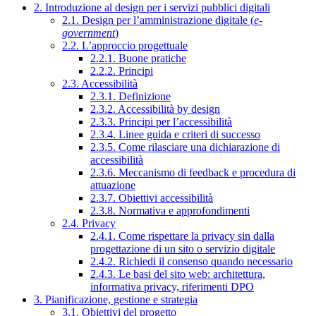
2. Introduzione al design per i servizi pubblici digitali
2.1. Design per l’amministrazione digitale (
e-
government
)
2.2. L’approccio progettuale
2.2.1. Buone pratiche
2.2.2. Principi
2.3. Accessibilità
2.3.1. Definizione
2.3.2. Accessibilità by design
2.3.3. Principi per l’accessibilità
2.3.4. Linee guida e criteri di successo
2.3.5. Come rilasciare una dichiarazione di
accessibilità
2.3.6. Meccanismo di feedback e procedura di
attuazione
2.3.7. Obiettivi accessibilità
2.3.8. Normativa e approfondimenti
2.4. Privacy
2.4.1. Come rispettare la privacy sin dalla
progettazione di un sito o servizio digitale
2.4.2. Richiedi il consenso quando necessario
2.4.3. Le basi del sito web: architettura,
informativa privacy, riferimenti DPO
3. Pianificazione, gestione e strategia
3.1. Obiettivi del progetto