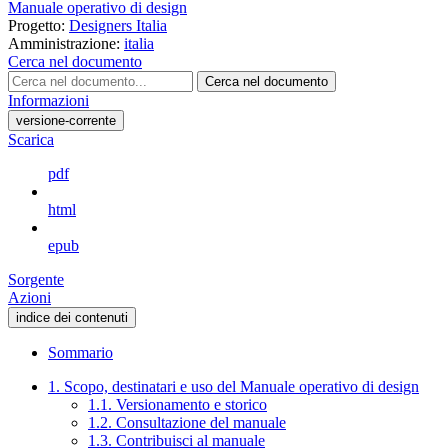
Manuale operativo di design
Progetto:
Designers Italia
Amministrazione:
italia
Cerca nel documento
Cerca nel documento
Informazioni
versione-corrente
Scarica
pdf
html
epub
Sorgente
Azioni
indice dei contenuti
Sommario
1. Scopo, destinatari e uso del Manuale operativo di design
1.1. Versionamento e storico
1.2. Consultazione del manuale
1.3. Contribuisci al manuale