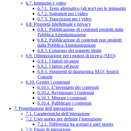
6.7. Immagini e video
6.7.1. Testo alternativo (alt text) per le immagini
6.7.2. Sottotitoli per i video
6.7.3. Trascrizioni per i video
6.8. Proprietà intellettuale e privacy
6.8.1. Pubblicazione di contenuti prodotti dalla
Pubblica Amministrazione
6.8.2. Pubblicazione di contenuti non prodotti
dalla Pubblica Amministrazione
6.8.3. Consenso dei soggetti ritratti
6.9. Ottimizzazione per i motori di ricerca (SEO)
6.9.1. I fattori
on-page
6.9.2. I fattori
off-page
6.9.3. Strumenti di diagnostica SEO: Search
Console
6.10. Gestire i contenuti
6.10.1. L’inventario dei contenuti
6.10.2. Revisionare i contenuti
6.10.3. Migrare i contenuti
6.10.4. Pubblicare i contenuti
7. Progettazione dell’interazione
7.1. Caratteristiche dell’interazione
7.2. User stories per definire l’interazione
7.2.1. Differenza tra scenari e user stories
7.3. Flussi di interazione