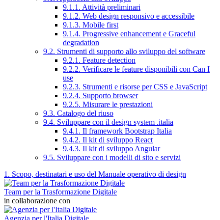
9.1.1. Attività preliminari
9.1.2. Web design responsivo e accessibile
9.1.3. Mobile first
9.1.4. Progressive enhancement e Graceful
degradation
9.2. Strumenti di supporto allo sviluppo del software
9.2.1. Feature detection
9.2.2. Verificare le feature disponibili con Can I
use
9.2.3. Strumenti e risorse per CSS e JavaScript
9.2.4. Supporto browser
9.2.5. Misurare le prestazioni
9.3. Catalogo del riuso
9.4. Sviluppare con il design system .italia
9.4.1. Il framework Bootstrap Italia
9.4.2. Il kit di sviluppo React
9.4.3. Il kit di sviluppo Angular
9.5. Sviluppare con i modelli di sito e servizi
1. Scopo, destinatari e uso del Manuale operativo di design
Team per la Trasformazione Digitale
in collaborazione con
Agenzia per l'Italia Digitale