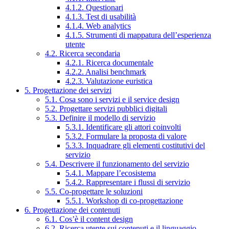
4.1.2. Questionari
4.1.3. Test di usabilità
4.1.4. Web analytics
4.1.5. Strumenti di mappatura dell’esperienza
utente
4.2. Ricerca secondaria
4.2.1. Ricerca documentale
4.2.2. Analisi benchmark
4.2.3. Valutazione euristica
5. Progettazione dei servizi
5.1. Cosa sono i servizi e il service design
5.2. Progettare servizi pubblici digitali
5.3. Definire il modello di servizio
5.3.1. Identificare gli attori coinvolti
5.3.2. Formulare la proposta di valore
5.3.3. Inquadrare gli elementi costitutivi del
servizio
5.4. Descrivere il funzionamento del servizio
5.4.1. Mappare l’ecosistema
5.4.2. Rappresentare i flussi di servizio
5.5. Co-progettare le soluzioni
5.5.1. Workshop di co-progettazione
6. Progettazione dei contenuti
6.1. Cos’è il content design
6.2. Ricerca utente sui contenuti e il linguaggio