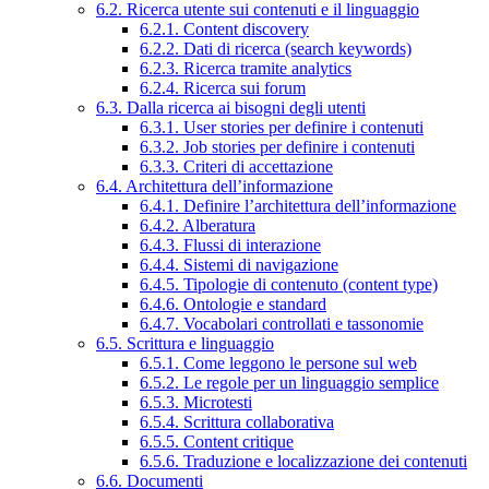
6.2. Ricerca utente sui contenuti e il linguaggio
6.2.1. Content discovery
6.2.2. Dati di ricerca (search keywords)
6.2.3. Ricerca tramite analytics
6.2.4. Ricerca sui forum
6.3. Dalla ricerca ai bisogni degli utenti
6.3.1. User stories per definire i contenuti
6.3.2. Job stories per definire i contenuti
6.3.3. Criteri di accettazione
6.4. Architettura dell’informazione
6.4.1. Definire l’architettura dell’informazione
6.4.2. Alberatura
6.4.3. Flussi di interazione
6.4.4. Sistemi di navigazione
6.4.5. Tipologie di contenuto (content type)
6.4.6. Ontologie e standard
6.4.7. Vocabolari controllati e tassonomie
6.5. Scrittura e linguaggio
6.5.1. Come leggono le persone sul web
6.5.2. Le regole per un linguaggio semplice
6.5.3. Microtesti
6.5.4. Scrittura collaborativa
6.5.5. Content critique
6.5.6. Traduzione e localizzazione dei contenuti
6.6. Documenti