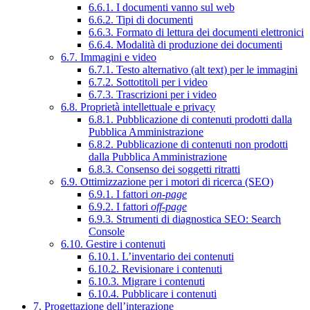
6.6.1. I documenti vanno sul web
6.6.2. Tipi di documenti
6.6.3. Formato di lettura dei documenti elettronici
6.6.4. Modalità di produzione dei documenti
6.7. Immagini e video
6.7.1. Testo alternativo (alt text) per le immagini
6.7.2. Sottotitoli per i video
6.7.3. Trascrizioni per i video
6.8. Proprietà intellettuale e privacy
6.8.1. Pubblicazione di contenuti prodotti dalla
Pubblica Amministrazione
6.8.2. Pubblicazione di contenuti non prodotti
dalla Pubblica Amministrazione
6.8.3. Consenso dei soggetti ritratti
6.9. Ottimizzazione per i motori di ricerca (SEO)
6.9.1. I fattori
on-page
6.9.2. I fattori
off-page
6.9.3. Strumenti di diagnostica SEO: Search
Console
6.10. Gestire i contenuti
6.10.1. L’inventario dei contenuti
6.10.2. Revisionare i contenuti
6.10.3. Migrare i contenuti
6.10.4. Pubblicare i contenuti
7. Progettazione dell’interazione