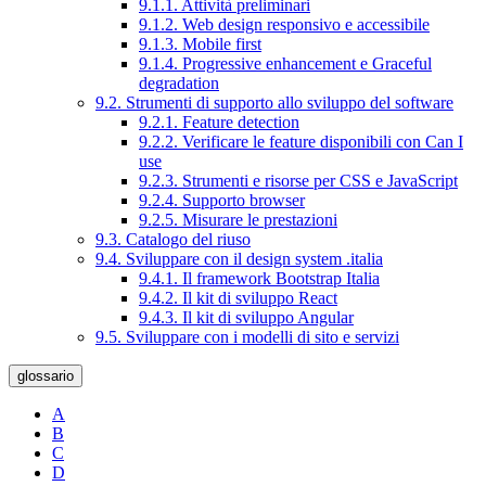
9.1.1. Attività preliminari
9.1.2. Web design responsivo e accessibile
9.1.3. Mobile first
9.1.4. Progressive enhancement e Graceful
degradation
9.2. Strumenti di supporto allo sviluppo del software
9.2.1. Feature detection
9.2.2. Verificare le feature disponibili con Can I
use
9.2.3. Strumenti e risorse per CSS e JavaScript
9.2.4. Supporto browser
9.2.5. Misurare le prestazioni
9.3. Catalogo del riuso
9.4. Sviluppare con il design system .italia
9.4.1. Il framework Bootstrap Italia
9.4.2. Il kit di sviluppo React
9.4.3. Il kit di sviluppo Angular
9.5. Sviluppare con i modelli di sito e servizi
glossario
A
B
C
D