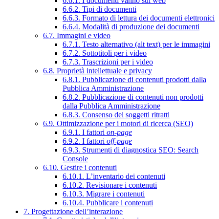
6.6.1. I documenti vanno sul web
6.6.2. Tipi di documenti
6.6.3. Formato di lettura dei documenti elettronici
6.6.4. Modalità di produzione dei documenti
6.7. Immagini e video
6.7.1. Testo alternativo (alt text) per le immagini
6.7.2. Sottotitoli per i video
6.7.3. Trascrizioni per i video
6.8. Proprietà intellettuale e privacy
6.8.1. Pubblicazione di contenuti prodotti dalla
Pubblica Amministrazione
6.8.2. Pubblicazione di contenuti non prodotti
dalla Pubblica Amministrazione
6.8.3. Consenso dei soggetti ritratti
6.9. Ottimizzazione per i motori di ricerca (SEO)
6.9.1. I fattori
on-page
6.9.2. I fattori
off-page
6.9.3. Strumenti di diagnostica SEO: Search
Console
6.10. Gestire i contenuti
6.10.1. L’inventario dei contenuti
6.10.2. Revisionare i contenuti
6.10.3. Migrare i contenuti
6.10.4. Pubblicare i contenuti
7. Progettazione dell’interazione