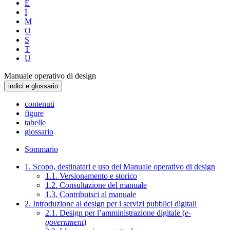
E
I
M
O
S
T
U
Manuale operativo di design
indici e glossario
contenuti
figure
tabelle
glossario
Sommario
1. Scopo, destinatari e uso del Manuale operativo di design
1.1. Versionamento e storico
1.2. Consultazione del manuale
1.3. Contribuisci al manuale
2. Introduzione al design per i servizi pubblici digitali
2.1. Design per l’amministrazione digitale (
e-
government
)