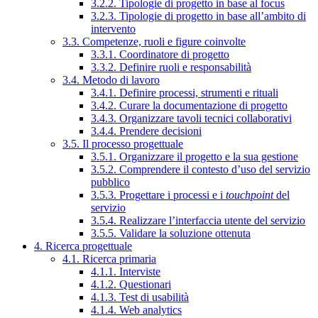
3.2.2. Tipologie di progetto in base al focus
3.2.3. Tipologie di progetto in base all’ambito di
intervento
3.3. Competenze, ruoli e figure coinvolte
3.3.1. Coordinatore di progetto
3.3.2. Definire ruoli e responsabilità
3.4. Metodo di lavoro
3.4.1. Definire processi, strumenti e rituali
3.4.2. Curare la documentazione di progetto
3.4.3. Organizzare tavoli tecnici collaborativi
3.4.4. Prendere decisioni
3.5. Il processo progettuale
3.5.1. Organizzare il progetto e la sua gestione
3.5.2. Comprendere il contesto d’uso del servizio
pubblico
3.5.3. Progettare i processi e i
touchpoint
del
servizio
3.5.4. Realizzare l’interfaccia utente del servizio
3.5.5. Validare la soluzione ottenuta
4. Ricerca progettuale
4.1. Ricerca primaria
4.1.1. Interviste
4.1.2. Questionari
4.1.3. Test di usabilità
4.1.4. Web analytics