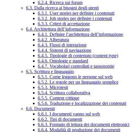
6.2.4. Ricerca sui forum
6.3. Dalla ricerca ai bisogni degli utenti
6.3.1. User stories per definire i contenuti
6.3.2. Job stories per definire i contenuti
6.3.3. Criteri di accettazione
6.4. Architettura dell’informazione
6.4.1. Definire l’architettura dell’informazione
6.4.2. Alberatura
6.4.3. Flussi di interazione
6.4.4. Sistemi di navigazione
6.4.5. Tipologie di contenuto (content type)
6.4.6. Ontologie e standard
6.4.7. Vocabolari controllati e tassonomie
6.5. Scrittura e linguaggio
6.5.1. Come leggono le persone sul web
6.5.2. Le regole per un linguaggio semplice
6.5.3. Microtesti
6.5.4. Scrittura collaborativa
6.5.5. Content critique
6.5.6. Traduzione e localizzazione dei contenuti
6.6. Documenti
6.6.1. I documenti vanno sul web
6.6.2. Tipi di documenti
6.6.3. Formato di lettura dei documenti elettronici
6.6.4. Modalità di produzione dei documenti