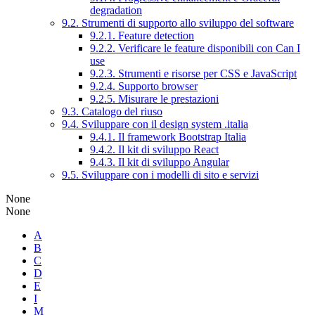
degradation
9.2. Strumenti di supporto allo sviluppo del software
9.2.1. Feature detection
9.2.2. Verificare le feature disponibili con Can I
use
9.2.3. Strumenti e risorse per CSS e JavaScript
9.2.4. Supporto browser
9.2.5. Misurare le prestazioni
9.3. Catalogo del riuso
9.4. Sviluppare con il design system .italia
9.4.1. Il framework Bootstrap Italia
9.4.2. Il kit di sviluppo React
9.4.3. Il kit di sviluppo Angular
9.5. Sviluppare con i modelli di sito e servizi
None
None
A
B
C
D
E
I
M