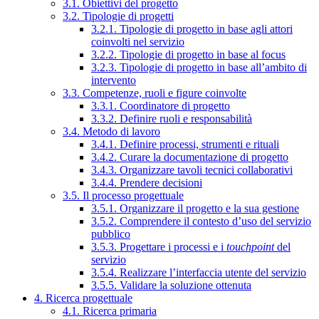
3.1. Obiettivi del progetto
3.2. Tipologie di progetti
3.2.1. Tipologie di progetto in base agli attori
coinvolti nel servizio
3.2.2. Tipologie di progetto in base al focus
3.2.3. Tipologie di progetto in base all’ambito di
intervento
3.3. Competenze, ruoli e figure coinvolte
3.3.1. Coordinatore di progetto
3.3.2. Definire ruoli e responsabilità
3.4. Metodo di lavoro
3.4.1. Definire processi, strumenti e rituali
3.4.2. Curare la documentazione di progetto
3.4.3. Organizzare tavoli tecnici collaborativi
3.4.4. Prendere decisioni
3.5. Il processo progettuale
3.5.1. Organizzare il progetto e la sua gestione
3.5.2. Comprendere il contesto d’uso del servizio
pubblico
3.5.3. Progettare i processi e i
touchpoint
del
servizio
3.5.4. Realizzare l’interfaccia utente del servizio
3.5.5. Validare la soluzione ottenuta
4. Ricerca progettuale
4.1. Ricerca primaria