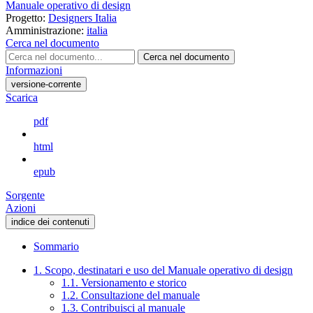
Manuale operativo di design
Progetto:
Designers Italia
Amministrazione:
italia
Cerca nel documento
Cerca nel documento
Informazioni
versione-corrente
Scarica
pdf
html
epub
Sorgente
Azioni
indice dei contenuti
Sommario
1. Scopo, destinatari e uso del Manuale operativo di design
1.1. Versionamento e storico
1.2. Consultazione del manuale
1.3. Contribuisci al manuale