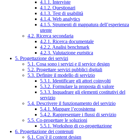
4.1.1. Interviste
4.1.2. Questionari
4.1.3. Test di usabilità
4.1.4. Web analytics
4.1.5. Strumenti di mappatura dell’esperienza
utente
4.2. Ricerca secondaria
4.2.1. Ricerca documentale
4.2.2. Analisi benchmark
4.2.3. Valutazione euristica
5. Progettazione dei servizi
5.1. Cosa sono i servizi e il service design
5.2. Progettare servizi pubblici digitali
5.3. Definire il modello di servizio
5.3.1. Identificare gli attori coinvolti
5.3.2. Formulare la proposta di valore
5.3.3. Inquadrare gli elementi costitutivi del
servizio
5.4. Descrivere il funzionamento del servizio
5.4.1. Mappare l’ecosistema
5.4.2. Rappresentare i flussi di servizio
5.5. Co-progettare le soluzioni
5.5.1. Workshop di co-progettazione
6. Progettazione dei contenuti
6.1. Cos’è il content design