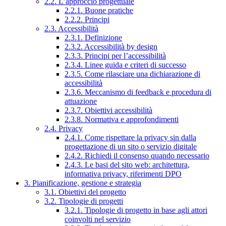
2.2. L’approccio progettuale
2.2.1. Buone pratiche
2.2.2. Principi
2.3. Accessibilità
2.3.1. Definizione
2.3.2. Accessibilità by design
2.3.3. Principi per l’accessibilità
2.3.4. Linee guida e criteri di successo
2.3.5. Come rilasciare una dichiarazione di
accessibilità
2.3.6. Meccanismo di feedback e procedura di
attuazione
2.3.7. Obiettivi accessibilità
2.3.8. Normativa e approfondimenti
2.4. Privacy
2.4.1. Come rispettare la privacy sin dalla
progettazione di un sito o servizio digitale
2.4.2. Richiedi il consenso quando necessario
2.4.3. Le basi del sito web: architettura,
informativa privacy, riferimenti DPO
3. Pianificazione, gestione e strategia
3.1. Obiettivi del progetto
3.2. Tipologie di progetti
3.2.1. Tipologie di progetto in base agli attori
coinvolti nel servizio