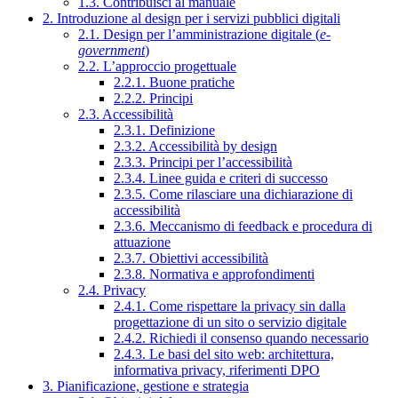
1.3. Contribuisci al manuale
2. Introduzione al design per i servizi pubblici digitali
2.1. Design per l’amministrazione digitale (
e-
government
)
2.2. L’approccio progettuale
2.2.1. Buone pratiche
2.2.2. Principi
2.3. Accessibilità
2.3.1. Definizione
2.3.2. Accessibilità by design
2.3.3. Principi per l’accessibilità
2.3.4. Linee guida e criteri di successo
2.3.5. Come rilasciare una dichiarazione di
accessibilità
2.3.6. Meccanismo di feedback e procedura di
attuazione
2.3.7. Obiettivi accessibilità
2.3.8. Normativa e approfondimenti
2.4. Privacy
2.4.1. Come rispettare la privacy sin dalla
progettazione di un sito o servizio digitale
2.4.2. Richiedi il consenso quando necessario
2.4.3. Le basi del sito web: architettura,
informativa privacy, riferimenti DPO
3. Pianificazione, gestione e strategia