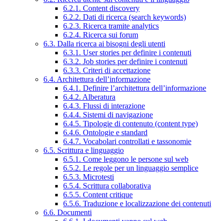
6.2.1. Content discovery
6.2.2. Dati di ricerca (search keywords)
6.2.3. Ricerca tramite analytics
6.2.4. Ricerca sui forum
6.3. Dalla ricerca ai bisogni degli utenti
6.3.1. User stories per definire i contenuti
6.3.2. Job stories per definire i contenuti
6.3.3. Criteri di accettazione
6.4. Architettura dell’informazione
6.4.1. Definire l’architettura dell’informazione
6.4.2. Alberatura
6.4.3. Flussi di interazione
6.4.4. Sistemi di navigazione
6.4.5. Tipologie di contenuto (content type)
6.4.6. Ontologie e standard
6.4.7. Vocabolari controllati e tassonomie
6.5. Scrittura e linguaggio
6.5.1. Come leggono le persone sul web
6.5.2. Le regole per un linguaggio semplice
6.5.3. Microtesti
6.5.4. Scrittura collaborativa
6.5.5. Content critique
6.5.6. Traduzione e localizzazione dei contenuti
6.6. Documenti