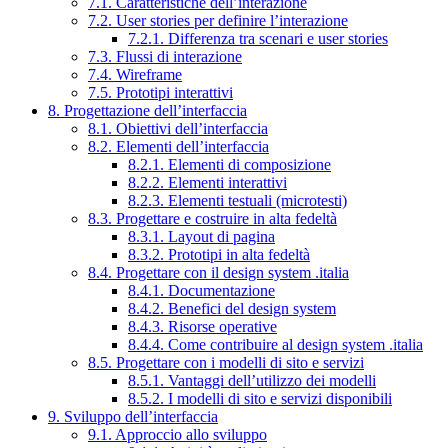
7.1. Caratteristiche dell’interazione
7.2. User stories per definire l’interazione
7.2.1. Differenza tra scenari e user stories
7.3. Flussi di interazione
7.4. Wireframe
7.5. Prototipi interattivi
8. Progettazione dell’interfaccia
8.1. Obiettivi dell’interfaccia
8.2. Elementi dell’interfaccia
8.2.1. Elementi di composizione
8.2.2. Elementi interattivi
8.2.3. Elementi testuali (microtesti)
8.3. Progettare e costruire in alta fedeltà
8.3.1. Layout di pagina
8.3.2. Prototipi in alta fedeltà
8.4. Progettare con il design system .italia
8.4.1. Documentazione
8.4.2. Benefici del design system
8.4.3. Risorse operative
8.4.4. Come contribuire al design system .italia
8.5. Progettare con i modelli di sito e servizi
8.5.1. Vantaggi dell’utilizzo dei modelli
8.5.2. I modelli di sito e servizi disponibili
9. Sviluppo dell’interfaccia
9.1. Approccio allo sviluppo