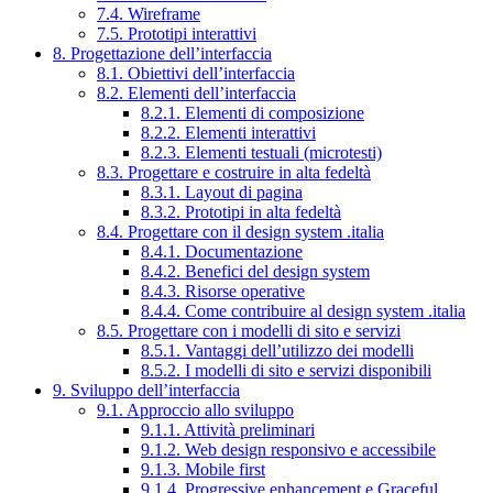
7.4. Wireframe
7.5. Prototipi interattivi
8. Progettazione dell’interfaccia
8.1. Obiettivi dell’interfaccia
8.2. Elementi dell’interfaccia
8.2.1. Elementi di composizione
8.2.2. Elementi interattivi
8.2.3. Elementi testuali (microtesti)
8.3. Progettare e costruire in alta fedeltà
8.3.1. Layout di pagina
8.3.2. Prototipi in alta fedeltà
8.4. Progettare con il design system .italia
8.4.1. Documentazione
8.4.2. Benefici del design system
8.4.3. Risorse operative
8.4.4. Come contribuire al design system .italia
8.5. Progettare con i modelli di sito e servizi
8.5.1. Vantaggi dell’utilizzo dei modelli
8.5.2. I modelli di sito e servizi disponibili
9. Sviluppo dell’interfaccia
9.1. Approccio allo sviluppo
9.1.1. Attività preliminari
9.1.2. Web design responsivo e accessibile
9.1.3. Mobile first
9.1.4. Progressive enhancement e Graceful