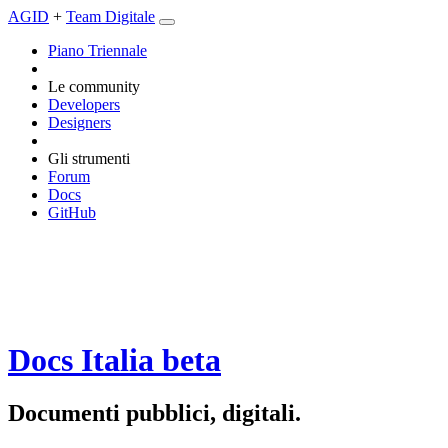
AGID
+
Team Digitale
Piano Triennale
Le community
Developers
Designers
Gli strumenti
Forum
Docs
GitHub
Docs Italia
beta
Documenti pubblici, digitali.