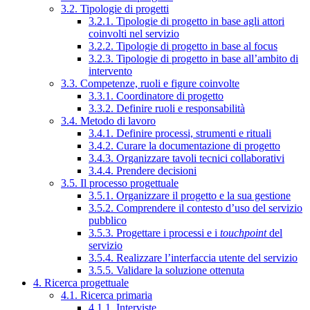
3.2. Tipologie di progetti
3.2.1. Tipologie di progetto in base agli attori
coinvolti nel servizio
3.2.2. Tipologie di progetto in base al focus
3.2.3. Tipologie di progetto in base all’ambito di
intervento
3.3. Competenze, ruoli e figure coinvolte
3.3.1. Coordinatore di progetto
3.3.2. Definire ruoli e responsabilità
3.4. Metodo di lavoro
3.4.1. Definire processi, strumenti e rituali
3.4.2. Curare la documentazione di progetto
3.4.3. Organizzare tavoli tecnici collaborativi
3.4.4. Prendere decisioni
3.5. Il processo progettuale
3.5.1. Organizzare il progetto e la sua gestione
3.5.2. Comprendere il contesto d’uso del servizio
pubblico
3.5.3. Progettare i processi e i
touchpoint
del
servizio
3.5.4. Realizzare l’interfaccia utente del servizio
3.5.5. Validare la soluzione ottenuta
4. Ricerca progettuale
4.1. Ricerca primaria
4.1.1. Interviste