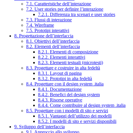
7.1. Caratteristiche dell’interazione
7.2. User stories per definire l’interazione
7.2.1. Differenza tra scenari e user stories
7.3. Flussi di interazione
7.4. Wireframe
7.5. Prototipi interattivi
8. Progettazione dell’interfaccia
8.1. Obiettivi dell’interfaccia
8.2. Elementi dell’interfaccia
8.2.1. Elementi di composizione
8.2.2. Elementi interattivi
8.2.3. Elementi testuali (microtesti)
8.3. Progettare e costruire in alta fedeltà
8.3.1. Layout di pagina
8.3.2. Prototipi in alta fedeltà
8.4. Progettare con il design system .italia
8.4.1. Documentazione
8.4.2. Benefici del design system
8.4.3. Risorse operative
8.4.4. Come contribuire al design system .italia
8.5. Progettare con i modelli di sito e servizi
8.5.1. Vantaggi dell’utilizzo dei modelli
8.5.2. I modelli di sito e servizi disponibili
9. Sviluppo dell’interfaccia
9.1. Approccio allo sviluppo