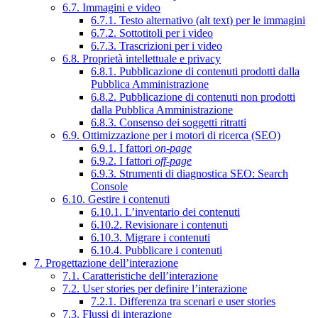
6.7. Immagini e video
6.7.1. Testo alternativo (alt text) per le immagini
6.7.2. Sottotitoli per i video
6.7.3. Trascrizioni per i video
6.8. Proprietà intellettuale e privacy
6.8.1. Pubblicazione di contenuti prodotti dalla
Pubblica Amministrazione
6.8.2. Pubblicazione di contenuti non prodotti
dalla Pubblica Amministrazione
6.8.3. Consenso dei soggetti ritratti
6.9. Ottimizzazione per i motori di ricerca (SEO)
6.9.1. I fattori
on-page
6.9.2. I fattori
off-page
6.9.3. Strumenti di diagnostica SEO: Search
Console
6.10. Gestire i contenuti
6.10.1. L’inventario dei contenuti
6.10.2. Revisionare i contenuti
6.10.3. Migrare i contenuti
6.10.4. Pubblicare i contenuti
7. Progettazione dell’interazione
7.1. Caratteristiche dell’interazione
7.2. User stories per definire l’interazione
7.2.1. Differenza tra scenari e user stories
7.3. Flussi di interazione