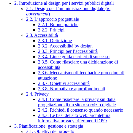
2. Introduzione al design per i servizi pubblici digitali
2.1. Design per l’amministrazione digitale (
e-
government
)
2.2. L’approccio progettuale
2.2.1. Buone pratiche
2.2.2. Principi
2.3. Accessibilità
2.3.1. Definizione
2.3.2. Accessibilità by design
2.3.3. Principi per l’accessibilità
2.3.4. Linee guida e criteri di successo
2.3.5. Come rilasciare una dichiarazione di
accessibilità
2.3.6. Meccanismo di feedback e procedura di
attuazione
2.3.7. Obiettivi accessibilità
2.3.8. Normativa e approfondimenti
2.4. Privacy
2.4.1. Come rispettare la privacy sin dalla
progettazione di un sito o servizio digitale
2.4.2. Richiedi il consenso quando necessario
2.4.3. Le basi del sito web: architettura,
informativa privacy, riferimenti DPO
3. Pianificazione, gestione e strategia
3.1. Obiettivi del progetto