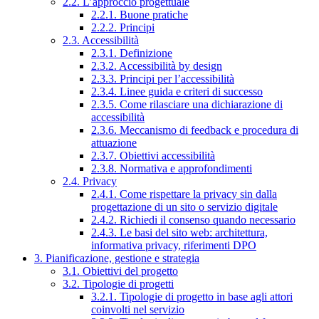
2.2. L’approccio progettuale
2.2.1. Buone pratiche
2.2.2. Principi
2.3. Accessibilità
2.3.1. Definizione
2.3.2. Accessibilità by design
2.3.3. Principi per l’accessibilità
2.3.4. Linee guida e criteri di successo
2.3.5. Come rilasciare una dichiarazione di
accessibilità
2.3.6. Meccanismo di feedback e procedura di
attuazione
2.3.7. Obiettivi accessibilità
2.3.8. Normativa e approfondimenti
2.4. Privacy
2.4.1. Come rispettare la privacy sin dalla
progettazione di un sito o servizio digitale
2.4.2. Richiedi il consenso quando necessario
2.4.3. Le basi del sito web: architettura,
informativa privacy, riferimenti DPO
3. Pianificazione, gestione e strategia
3.1. Obiettivi del progetto
3.2. Tipologie di progetti
3.2.1. Tipologie di progetto in base agli attori
coinvolti nel servizio