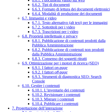
6.6.1. I documenti vanno sul web
6.6.2. Tipi di documenti
6.6.3. Formato di lettura dei documenti elettronici
6.6.4. Modalità di produzione dei documenti
6.7. Immagini e video
6.7.1. Testo alternativo (alt text) per le immagini
6.7.2. Sottotitoli per i video
6.7.3. Trascrizioni per i video
6.8. Proprietà intellettuale e privacy
6.8.1. Pubblicazione di contenuti prodotti dalla
Pubblica Amministrazione
6.8.2. Pubblicazione di contenuti non prodotti
dalla Pubblica Amministrazione
6.8.3. Consenso dei soggetti ritratti
6.9. Ottimizzazione per i motori di ricerca (SEO)
6.9.1. I fattori
on-page
6.9.2. I fattori
off-page
6.9.3. Strumenti di diagnostica SEO: Search
Console
6.10. Gestire i contenuti
6.10.1. L’inventario dei contenuti
6.10.2. Revisionare i contenuti
6.10.3. Migrare i contenuti
6.10.4. Pubblicare i contenuti
7. Progettazione dell’interazione