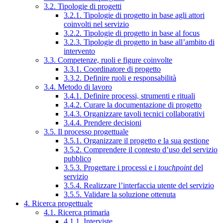
3.2. Tipologie di progetti
3.2.1. Tipologie di progetto in base agli attori
coinvolti nel servizio
3.2.2. Tipologie di progetto in base al focus
3.2.3. Tipologie di progetto in base all’ambito di
intervento
3.3. Competenze, ruoli e figure coinvolte
3.3.1. Coordinatore di progetto
3.3.2. Definire ruoli e responsabilità
3.4. Metodo di lavoro
3.4.1. Definire processi, strumenti e rituali
3.4.2. Curare la documentazione di progetto
3.4.3. Organizzare tavoli tecnici collaborativi
3.4.4. Prendere decisioni
3.5. Il processo progettuale
3.5.1. Organizzare il progetto e la sua gestione
3.5.2. Comprendere il contesto d’uso del servizio
pubblico
3.5.3. Progettare i processi e i
touchpoint
del
servizio
3.5.4. Realizzare l’interfaccia utente del servizio
3.5.5. Validare la soluzione ottenuta
4. Ricerca progettuale
4.1. Ricerca primaria
4.1.1. Interviste