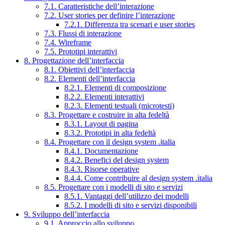
7.1. Caratteristiche dell’interazione
7.2. User stories per definire l’interazione
7.2.1. Differenza tra scenari e user stories
7.3. Flussi di interazione
7.4. Wireframe
7.5. Prototipi interattivi
8. Progettazione dell’interfaccia
8.1. Obiettivi dell’interfaccia
8.2. Elementi dell’interfaccia
8.2.1. Elementi di composizione
8.2.2. Elementi interattivi
8.2.3. Elementi testuali (microtesti)
8.3. Progettare e costruire in alta fedeltà
8.3.1. Layout di pagina
8.3.2. Prototipi in alta fedeltà
8.4. Progettare con il design system .italia
8.4.1. Documentazione
8.4.2. Benefici del design system
8.4.3. Risorse operative
8.4.4. Come contribuire al design system .italia
8.5. Progettare con i modelli di sito e servizi
8.5.1. Vantaggi dell’utilizzo dei modelli
8.5.2. I modelli di sito e servizi disponibili
9. Sviluppo dell’interfaccia
9.1. Approccio allo sviluppo