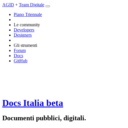
AGID
+
Team Digitale
Piano Triennale
Le community
Developers
Designers
Gli strumenti
Forum
Docs
GitHub
Docs Italia
beta
Documenti pubblici, digitali.