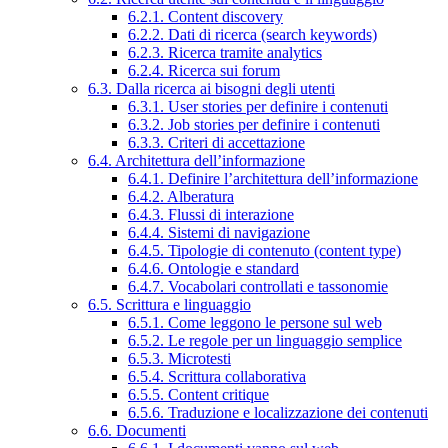
6.2.1. Content discovery
6.2.2. Dati di ricerca (search keywords)
6.2.3. Ricerca tramite analytics
6.2.4. Ricerca sui forum
6.3. Dalla ricerca ai bisogni degli utenti
6.3.1. User stories per definire i contenuti
6.3.2. Job stories per definire i contenuti
6.3.3. Criteri di accettazione
6.4. Architettura dell’informazione
6.4.1. Definire l’architettura dell’informazione
6.4.2. Alberatura
6.4.3. Flussi di interazione
6.4.4. Sistemi di navigazione
6.4.5. Tipologie di contenuto (content type)
6.4.6. Ontologie e standard
6.4.7. Vocabolari controllati e tassonomie
6.5. Scrittura e linguaggio
6.5.1. Come leggono le persone sul web
6.5.2. Le regole per un linguaggio semplice
6.5.3. Microtesti
6.5.4. Scrittura collaborativa
6.5.5. Content critique
6.5.6. Traduzione e localizzazione dei contenuti
6.6. Documenti