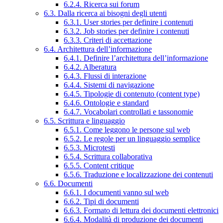
6.2.4. Ricerca sui forum
6.3. Dalla ricerca ai bisogni degli utenti
6.3.1. User stories per definire i contenuti
6.3.2. Job stories per definire i contenuti
6.3.3. Criteri di accettazione
6.4. Architettura dell’informazione
6.4.1. Definire l’architettura dell’informazione
6.4.2. Alberatura
6.4.3. Flussi di interazione
6.4.4. Sistemi di navigazione
6.4.5. Tipologie di contenuto (content type)
6.4.6. Ontologie e standard
6.4.7. Vocabolari controllati e tassonomie
6.5. Scrittura e linguaggio
6.5.1. Come leggono le persone sul web
6.5.2. Le regole per un linguaggio semplice
6.5.3. Microtesti
6.5.4. Scrittura collaborativa
6.5.5. Content critique
6.5.6. Traduzione e localizzazione dei contenuti
6.6. Documenti
6.6.1. I documenti vanno sul web
6.6.2. Tipi di documenti
6.6.3. Formato di lettura dei documenti elettronici
6.6.4. Modalità di produzione dei documenti