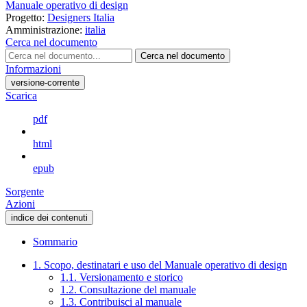
Manuale operativo di design
Progetto:
Designers Italia
Amministrazione:
italia
Cerca nel documento
Cerca nel documento
Informazioni
versione-corrente
Scarica
pdf
html
epub
Sorgente
Azioni
indice dei contenuti
Sommario
1. Scopo, destinatari e uso del Manuale operativo di design
1.1. Versionamento e storico
1.2. Consultazione del manuale
1.3. Contribuisci al manuale