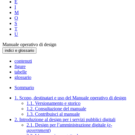
E
I
M
O
S
T
U
Manuale operativo di design
indici e glossario
contenuti
figure
tabelle
glossario
Sommario
1. Scopo, destinatari e uso del Manuale operativo di design
1.1. Versionamento e storico
1.2. Consultazione del manuale
1.3. Contribuisci al manuale
2. Introduzione al design per i servizi pubblici digitali
2.1. Design per l’amministrazione digitale (
e-
government
)