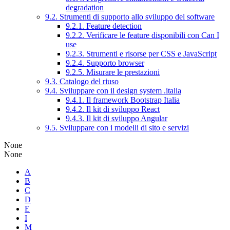
degradation
9.2. Strumenti di supporto allo sviluppo del software
9.2.1. Feature detection
9.2.2. Verificare le feature disponibili con Can I
use
9.2.3. Strumenti e risorse per CSS e JavaScript
9.2.4. Supporto browser
9.2.5. Misurare le prestazioni
9.3. Catalogo del riuso
9.4. Sviluppare con il design system .italia
9.4.1. Il framework Bootstrap Italia
9.4.2. Il kit di sviluppo React
9.4.3. Il kit di sviluppo Angular
9.5. Sviluppare con i modelli di sito e servizi
None
None
A
B
C
D
E
I
M