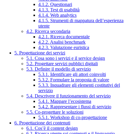
4.1.2. Questionari
4.1.3. Test di usabilità
4.1.4. Web analytics
4.1.5. Strumenti di mappatura dell’esperienza
utente
4.2. Ricerca secondaria
4.2.1. Ricerca documentale
4.2.2. Analisi benchmark
4.2.3. Valutazione euristica
5. Progettazione dei servizi
5.1. Cosa sono i servizi e il service design
5.2. Progettare servizi pubblici digitali
5.3. Definire il modello di servizio
5.3.1. Identificare gli attori coinvolti
5.3.2. Formulare la proposta di valore
5.3.3. Inquadrare gli elementi costitutivi del
servizio
5.4. Descrivere il funzionamento del servizio
5.4.1. Mappare l’ecosistema
5.4.2. Rappresentare i flussi di servizio
5.5. Co-progettare le soluzioni
5.5.1. Workshop di co-progettazione
6. Progettazione dei contenuti
6.1. Cos’è il content design
6.2. Ricerca utente sui contenuti e il linguaggio