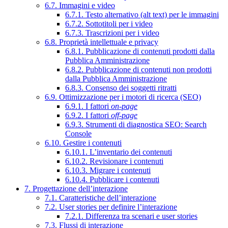
6.7. Immagini e video
6.7.1. Testo alternativo (alt text) per le immagini
6.7.2. Sottotitoli per i video
6.7.3. Trascrizioni per i video
6.8. Proprietà intellettuale e privacy
6.8.1. Pubblicazione di contenuti prodotti dalla
Pubblica Amministrazione
6.8.2. Pubblicazione di contenuti non prodotti
dalla Pubblica Amministrazione
6.8.3. Consenso dei soggetti ritratti
6.9. Ottimizzazione per i motori di ricerca (SEO)
6.9.1. I fattori
on-page
6.9.2. I fattori
off-page
6.9.3. Strumenti di diagnostica SEO: Search
Console
6.10. Gestire i contenuti
6.10.1. L’inventario dei contenuti
6.10.2. Revisionare i contenuti
6.10.3. Migrare i contenuti
6.10.4. Pubblicare i contenuti
7. Progettazione dell’interazione
7.1. Caratteristiche dell’interazione
7.2. User stories per definire l’interazione
7.2.1. Differenza tra scenari e user stories
7.3. Flussi di interazione