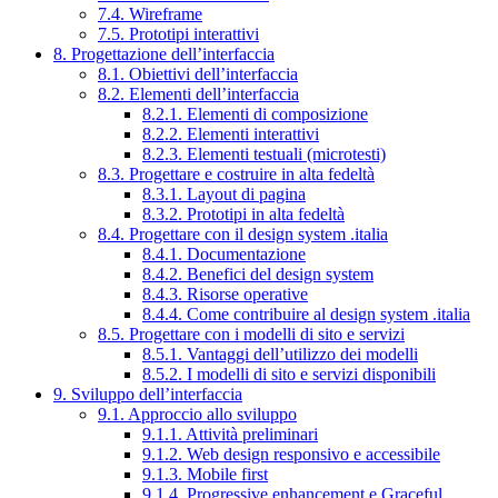
7.4. Wireframe
7.5. Prototipi interattivi
8. Progettazione dell’interfaccia
8.1. Obiettivi dell’interfaccia
8.2. Elementi dell’interfaccia
8.2.1. Elementi di composizione
8.2.2. Elementi interattivi
8.2.3. Elementi testuali (microtesti)
8.3. Progettare e costruire in alta fedeltà
8.3.1. Layout di pagina
8.3.2. Prototipi in alta fedeltà
8.4. Progettare con il design system .italia
8.4.1. Documentazione
8.4.2. Benefici del design system
8.4.3. Risorse operative
8.4.4. Come contribuire al design system .italia
8.5. Progettare con i modelli di sito e servizi
8.5.1. Vantaggi dell’utilizzo dei modelli
8.5.2. I modelli di sito e servizi disponibili
9. Sviluppo dell’interfaccia
9.1. Approccio allo sviluppo
9.1.1. Attività preliminari
9.1.2. Web design responsivo e accessibile
9.1.3. Mobile first
9.1.4. Progressive enhancement e Graceful