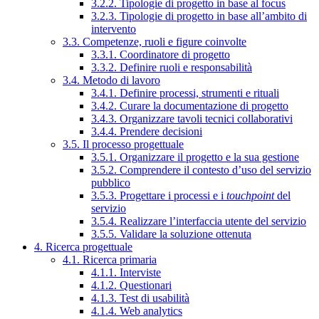
3.2.2. Tipologie di progetto in base al focus
3.2.3. Tipologie di progetto in base all’ambito di
intervento
3.3. Competenze, ruoli e figure coinvolte
3.3.1. Coordinatore di progetto
3.3.2. Definire ruoli e responsabilità
3.4. Metodo di lavoro
3.4.1. Definire processi, strumenti e rituali
3.4.2. Curare la documentazione di progetto
3.4.3. Organizzare tavoli tecnici collaborativi
3.4.4. Prendere decisioni
3.5. Il processo progettuale
3.5.1. Organizzare il progetto e la sua gestione
3.5.2. Comprendere il contesto d’uso del servizio
pubblico
3.5.3. Progettare i processi e i
touchpoint
del
servizio
3.5.4. Realizzare l’interfaccia utente del servizio
3.5.5. Validare la soluzione ottenuta
4. Ricerca progettuale
4.1. Ricerca primaria
4.1.1. Interviste
4.1.2. Questionari
4.1.3. Test di usabilità
4.1.4. Web analytics