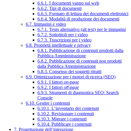
6.6.1. I documenti vanno sul web
6.6.2. Tipi di documenti
6.6.3. Formato di lettura dei documenti elettronici
6.6.4. Modalità di produzione dei documenti
6.7. Immagini e video
6.7.1. Testo alternativo (alt text) per le immagini
6.7.2. Sottotitoli per i video
6.7.3. Trascrizioni per i video
6.8. Proprietà intellettuale e privacy
6.8.1. Pubblicazione di contenuti prodotti dalla
Pubblica Amministrazione
6.8.2. Pubblicazione di contenuti non prodotti
dalla Pubblica Amministrazione
6.8.3. Consenso dei soggetti ritratti
6.9. Ottimizzazione per i motori di ricerca (SEO)
6.9.1. I fattori
on-page
6.9.2. I fattori
off-page
6.9.3. Strumenti di diagnostica SEO: Search
Console
6.10. Gestire i contenuti
6.10.1. L’inventario dei contenuti
6.10.2. Revisionare i contenuti
6.10.3. Migrare i contenuti
6.10.4. Pubblicare i contenuti
7. Progettazione dell’interazione