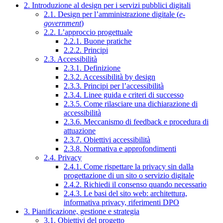
2. Introduzione al design per i servizi pubblici digitali
2.1. Design per l’amministrazione digitale (
e-
government
)
2.2. L’approccio progettuale
2.2.1. Buone pratiche
2.2.2. Principi
2.3. Accessibilità
2.3.1. Definizione
2.3.2. Accessibilità by design
2.3.3. Principi per l’accessibilità
2.3.4. Linee guida e criteri di successo
2.3.5. Come rilasciare una dichiarazione di
accessibilità
2.3.6. Meccanismo di feedback e procedura di
attuazione
2.3.7. Obiettivi accessibilità
2.3.8. Normativa e approfondimenti
2.4. Privacy
2.4.1. Come rispettare la privacy sin dalla
progettazione di un sito o servizio digitale
2.4.2. Richiedi il consenso quando necessario
2.4.3. Le basi del sito web: architettura,
informativa privacy, riferimenti DPO
3. Pianificazione, gestione e strategia
3.1. Obiettivi del progetto