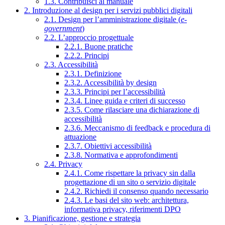
1.3. Contribuisci al manuale
2. Introduzione al design per i servizi pubblici digitali
2.1. Design per l’amministrazione digitale (
e-
government
)
2.2. L’approccio progettuale
2.2.1. Buone pratiche
2.2.2. Principi
2.3. Accessibilità
2.3.1. Definizione
2.3.2. Accessibilità by design
2.3.3. Principi per l’accessibilità
2.3.4. Linee guida e criteri di successo
2.3.5. Come rilasciare una dichiarazione di
accessibilità
2.3.6. Meccanismo di feedback e procedura di
attuazione
2.3.7. Obiettivi accessibilità
2.3.8. Normativa e approfondimenti
2.4. Privacy
2.4.1. Come rispettare la privacy sin dalla
progettazione di un sito o servizio digitale
2.4.2. Richiedi il consenso quando necessario
2.4.3. Le basi del sito web: architettura,
informativa privacy, riferimenti DPO
3. Pianificazione, gestione e strategia