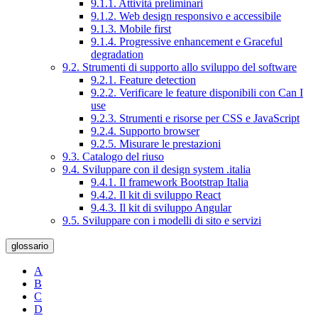
9.1.1. Attività preliminari
9.1.2. Web design responsivo e accessibile
9.1.3. Mobile first
9.1.4. Progressive enhancement e Graceful
degradation
9.2. Strumenti di supporto allo sviluppo del software
9.2.1. Feature detection
9.2.2. Verificare le feature disponibili con Can I
use
9.2.3. Strumenti e risorse per CSS e JavaScript
9.2.4. Supporto browser
9.2.5. Misurare le prestazioni
9.3. Catalogo del riuso
9.4. Sviluppare con il design system .italia
9.4.1. Il framework Bootstrap Italia
9.4.2. Il kit di sviluppo React
9.4.3. Il kit di sviluppo Angular
9.5. Sviluppare con i modelli di sito e servizi
glossario
A
B
C
D