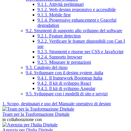
9.1.1. Attività preliminari
9.1.2. Web design responsivo e accessibile
9.1.3. Mobile first
9.1.4. Progressive enhancement e Graceful
degradation
9.2. Strumenti di supporto allo sviluppo del software
9.2.1. Feature detection
9.2.2. Verificare le feature disponibili con Can I
use
9.2.3. Strumenti e risorse per CSS e JavaScript
9.2.4. Supporto browser
9.2.5. Misurare le prestazioni
9.3. Catalogo del riuso
9.4. Sviluppare con il design system .italia
9.4.1. Il framework Bootstrap Italia
9.4.2. Il kit di sviluppo React
9.4.3. Il kit di sviluppo Angular
9.5. Sviluppare con i modelli di sito e servizi
1. Scopo, destinatari e uso del Manuale operativo di design
Team per la Trasformazione Digitale
in collaborazione con
Agenzia per l'Italia Digitale