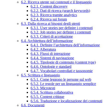
6.2. Ricerca utente sui contenuti e il linguaggio
6.2.1. Content discovery
6.2.2. Dati di ricerca (search keywords)
6.2.3. Ricerca tramite analytics
6.2.4. Ricerca sui forum
6.3. Dalla ricerca ai bisogni degli utenti
6.3.1. User stories per definire i contenuti
6.3.2. Job stories per definire i contenuti
6.3.3. Criteri di accettazione
6.4. Architettura dell’informazione
6.4.1. Definire l’architettura dell’informazione
6.4.2. Alberatura
6.4.3. Flussi di interazione
6.4.4. Sistemi di navigazione
6.4.5. Tipologie di contenuto (content type)
6.4.6. Ontologie e standard
6.4.7. Vocabolari controllati e tassonomie
6.5. Scrittura e linguaggio
6.5.1. Come leggono le persone sul web
6.5.2. Le regole per un linguaggio semplice
6.5.3. Microtesti
6.5.4. Scrittura collaborativa
6.5.5. Content critique
6.5.6. Traduzione e localizzazione dei contenuti
6.6. Documenti