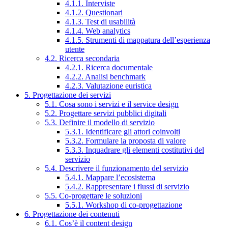
4.1.1. Interviste
4.1.2. Questionari
4.1.3. Test di usabilità
4.1.4. Web analytics
4.1.5. Strumenti di mappatura dell’esperienza
utente
4.2. Ricerca secondaria
4.2.1. Ricerca documentale
4.2.2. Analisi benchmark
4.2.3. Valutazione euristica
5. Progettazione dei servizi
5.1. Cosa sono i servizi e il service design
5.2. Progettare servizi pubblici digitali
5.3. Definire il modello di servizio
5.3.1. Identificare gli attori coinvolti
5.3.2. Formulare la proposta di valore
5.3.3. Inquadrare gli elementi costitutivi del
servizio
5.4. Descrivere il funzionamento del servizio
5.4.1. Mappare l’ecosistema
5.4.2. Rappresentare i flussi di servizio
5.5. Co-progettare le soluzioni
5.5.1. Workshop di co-progettazione
6. Progettazione dei contenuti
6.1. Cos’è il content design