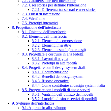
7.1. Caratteristiche dell’interazione
7.2. User stories per definire l’interazione
7.2.1. Differenza tra scenari e user stories
7.3. Flussi di interazione
7.4. Wireframe
7.5. Prototipi interattivi
8. Progettazione dell’interfaccia
8.1. Obiettivi dell’interfaccia
8.2. Elementi dell’interfaccia
8.2.1. Elementi di composizione
8.2.2. Elementi interattivi
8.2.3. Elementi testuali (microtesti)
8.3. Progettare e costruire in alta fedeltà
8.3.1. Layout di pagina
8.3.2. Prototipi in alta fedeltà
8.4. Progettare con il design system .italia
8.4.1. Documentazione
8.4.2. Benefici del design system
8.4.3. Risorse operative
8.4.4. Come contribuire al design system .italia
8.5. Progettare con i modelli di sito e servizi
8.5.1. Vantaggi dell’utilizzo dei modelli
8.5.2. I modelli di sito e servizi disponibili
9. Sviluppo dell’interfaccia
9.1. Approccio allo sviluppo