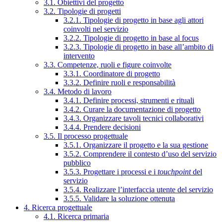
3.1. Obiettivi del progetto
3.2. Tipologie di progetti
3.2.1. Tipologie di progetto in base agli attori
coinvolti nel servizio
3.2.2. Tipologie di progetto in base al focus
3.2.3. Tipologie di progetto in base all’ambito di
intervento
3.3. Competenze, ruoli e figure coinvolte
3.3.1. Coordinatore di progetto
3.3.2. Definire ruoli e responsabilità
3.4. Metodo di lavoro
3.4.1. Definire processi, strumenti e rituali
3.4.2. Curare la documentazione di progetto
3.4.3. Organizzare tavoli tecnici collaborativi
3.4.4. Prendere decisioni
3.5. Il processo progettuale
3.5.1. Organizzare il progetto e la sua gestione
3.5.2. Comprendere il contesto d’uso del servizio
pubblico
3.5.3. Progettare i processi e i
touchpoint
del
servizio
3.5.4. Realizzare l’interfaccia utente del servizio
3.5.5. Validare la soluzione ottenuta
4. Ricerca progettuale
4.1. Ricerca primaria