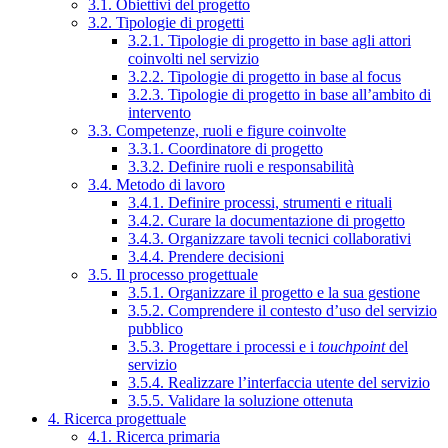
3.1. Obiettivi del progetto
3.2. Tipologie di progetti
3.2.1. Tipologie di progetto in base agli attori
coinvolti nel servizio
3.2.2. Tipologie di progetto in base al focus
3.2.3. Tipologie di progetto in base all’ambito di
intervento
3.3. Competenze, ruoli e figure coinvolte
3.3.1. Coordinatore di progetto
3.3.2. Definire ruoli e responsabilità
3.4. Metodo di lavoro
3.4.1. Definire processi, strumenti e rituali
3.4.2. Curare la documentazione di progetto
3.4.3. Organizzare tavoli tecnici collaborativi
3.4.4. Prendere decisioni
3.5. Il processo progettuale
3.5.1. Organizzare il progetto e la sua gestione
3.5.2. Comprendere il contesto d’uso del servizio
pubblico
3.5.3. Progettare i processi e i
touchpoint
del
servizio
3.5.4. Realizzare l’interfaccia utente del servizio
3.5.5. Validare la soluzione ottenuta
4. Ricerca progettuale
4.1. Ricerca primaria