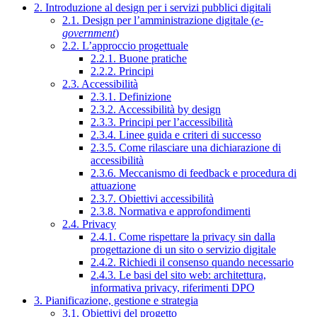
2. Introduzione al design per i servizi pubblici digitali
2.1. Design per l’amministrazione digitale (
e-
government
)
2.2. L’approccio progettuale
2.2.1. Buone pratiche
2.2.2. Principi
2.3. Accessibilità
2.3.1. Definizione
2.3.2. Accessibilità by design
2.3.3. Principi per l’accessibilità
2.3.4. Linee guida e criteri di successo
2.3.5. Come rilasciare una dichiarazione di
accessibilità
2.3.6. Meccanismo di feedback e procedura di
attuazione
2.3.7. Obiettivi accessibilità
2.3.8. Normativa e approfondimenti
2.4. Privacy
2.4.1. Come rispettare la privacy sin dalla
progettazione di un sito o servizio digitale
2.4.2. Richiedi il consenso quando necessario
2.4.3. Le basi del sito web: architettura,
informativa privacy, riferimenti DPO
3. Pianificazione, gestione e strategia
3.1. Obiettivi del progetto