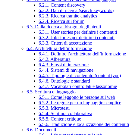
6.2.1. Content discovery
6.2.2. Dati di ricerca (search keywords)
6.2.3. Ricerca tramite analytics
6.2.4. Ricerca sui forum
6.3. Dalla ricerca ai bisogni degli utenti
6.3.1. User stories per definire i contenuti
6.3.2. Job stories per definire i contenuti
6.3.3. Criteri di accettazione
6.4. Architettura dell’informazione
6.4.1. Definire l’architettura dell’informazione
6.4.2. Alberatura
6.4.3. Flussi di interazione
6.4.4. Sistemi di navigazione
6.4.5. Tipologie di contenuto (content type)
6.4.6. Ontologie e standard
6.4.7. Vocabolari controllati e tassonomie
6.5. Scrittura e linguaggio
6.5.1. Come leggono le persone sul web
6.5.2. Le regole per un linguaggio semplice
6.5.3. Microtesti
6.5.4. Scrittura collaborativa
6.5.5. Content critique
6.5.6. Traduzione e localizzazione dei contenuti
6.6. Documenti