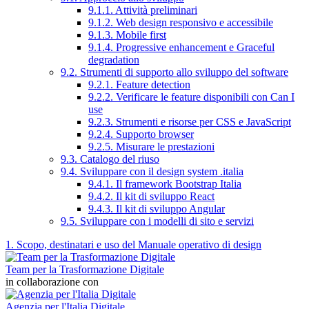
9.1.1. Attività preliminari
9.1.2. Web design responsivo e accessibile
9.1.3. Mobile first
9.1.4. Progressive enhancement e Graceful
degradation
9.2. Strumenti di supporto allo sviluppo del software
9.2.1. Feature detection
9.2.2. Verificare le feature disponibili con Can I
use
9.2.3. Strumenti e risorse per CSS e JavaScript
9.2.4. Supporto browser
9.2.5. Misurare le prestazioni
9.3. Catalogo del riuso
9.4. Sviluppare con il design system .italia
9.4.1. Il framework Bootstrap Italia
9.4.2. Il kit di sviluppo React
9.4.3. Il kit di sviluppo Angular
9.5. Sviluppare con i modelli di sito e servizi
1. Scopo, destinatari e uso del Manuale operativo di design
Team per la Trasformazione Digitale
in collaborazione con
Agenzia per l'Italia Digitale