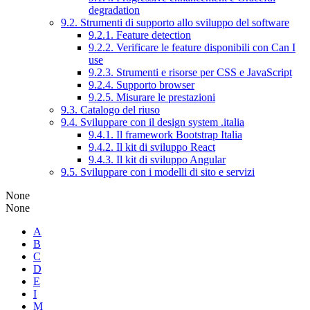
degradation
9.2. Strumenti di supporto allo sviluppo del software
9.2.1. Feature detection
9.2.2. Verificare le feature disponibili con Can I
use
9.2.3. Strumenti e risorse per CSS e JavaScript
9.2.4. Supporto browser
9.2.5. Misurare le prestazioni
9.3. Catalogo del riuso
9.4. Sviluppare con il design system .italia
9.4.1. Il framework Bootstrap Italia
9.4.2. Il kit di sviluppo React
9.4.3. Il kit di sviluppo Angular
9.5. Sviluppare con i modelli di sito e servizi
None
None
A
B
C
D
E
I
M