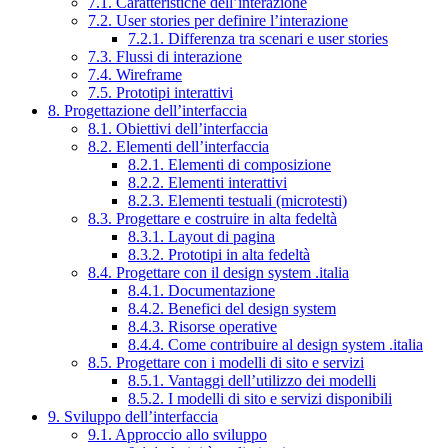
7.1. Caratteristiche dell’interazione
7.2. User stories per definire l’interazione
7.2.1. Differenza tra scenari e user stories
7.3. Flussi di interazione
7.4. Wireframe
7.5. Prototipi interattivi
8. Progettazione dell’interfaccia
8.1. Obiettivi dell’interfaccia
8.2. Elementi dell’interfaccia
8.2.1. Elementi di composizione
8.2.2. Elementi interattivi
8.2.3. Elementi testuali (microtesti)
8.3. Progettare e costruire in alta fedeltà
8.3.1. Layout di pagina
8.3.2. Prototipi in alta fedeltà
8.4. Progettare con il design system .italia
8.4.1. Documentazione
8.4.2. Benefici del design system
8.4.3. Risorse operative
8.4.4. Come contribuire al design system .italia
8.5. Progettare con i modelli di sito e servizi
8.5.1. Vantaggi dell’utilizzo dei modelli
8.5.2. I modelli di sito e servizi disponibili
9. Sviluppo dell’interfaccia
9.1. Approccio allo sviluppo