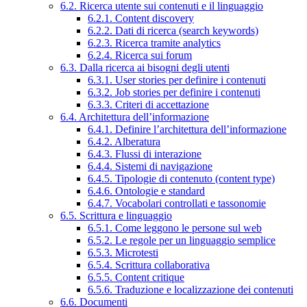
6.2. Ricerca utente sui contenuti e il linguaggio
6.2.1. Content discovery
6.2.2. Dati di ricerca (search keywords)
6.2.3. Ricerca tramite analytics
6.2.4. Ricerca sui forum
6.3. Dalla ricerca ai bisogni degli utenti
6.3.1. User stories per definire i contenuti
6.3.2. Job stories per definire i contenuti
6.3.3. Criteri di accettazione
6.4. Architettura dell’informazione
6.4.1. Definire l’architettura dell’informazione
6.4.2. Alberatura
6.4.3. Flussi di interazione
6.4.4. Sistemi di navigazione
6.4.5. Tipologie di contenuto (content type)
6.4.6. Ontologie e standard
6.4.7. Vocabolari controllati e tassonomie
6.5. Scrittura e linguaggio
6.5.1. Come leggono le persone sul web
6.5.2. Le regole per un linguaggio semplice
6.5.3. Microtesti
6.5.4. Scrittura collaborativa
6.5.5. Content critique
6.5.6. Traduzione e localizzazione dei contenuti
6.6. Documenti