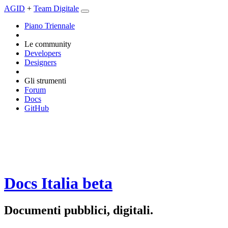
AGID
+
Team Digitale
Piano Triennale
Le community
Developers
Designers
Gli strumenti
Forum
Docs
GitHub
Docs Italia
beta
Documenti pubblici, digitali.