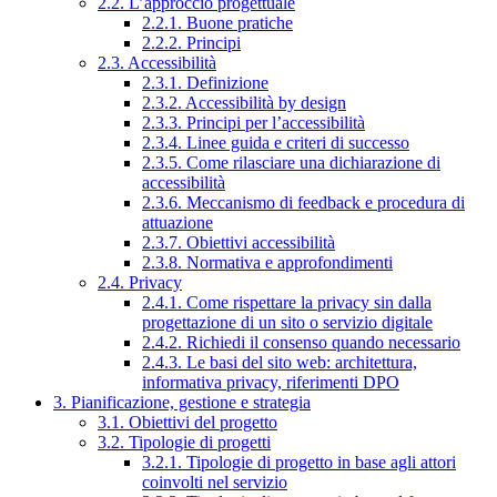
2.2. L’approccio progettuale
2.2.1. Buone pratiche
2.2.2. Principi
2.3. Accessibilità
2.3.1. Definizione
2.3.2. Accessibilità by design
2.3.3. Principi per l’accessibilità
2.3.4. Linee guida e criteri di successo
2.3.5. Come rilasciare una dichiarazione di
accessibilità
2.3.6. Meccanismo di feedback e procedura di
attuazione
2.3.7. Obiettivi accessibilità
2.3.8. Normativa e approfondimenti
2.4. Privacy
2.4.1. Come rispettare la privacy sin dalla
progettazione di un sito o servizio digitale
2.4.2. Richiedi il consenso quando necessario
2.4.3. Le basi del sito web: architettura,
informativa privacy, riferimenti DPO
3. Pianificazione, gestione e strategia
3.1. Obiettivi del progetto
3.2. Tipologie di progetti
3.2.1. Tipologie di progetto in base agli attori
coinvolti nel servizio