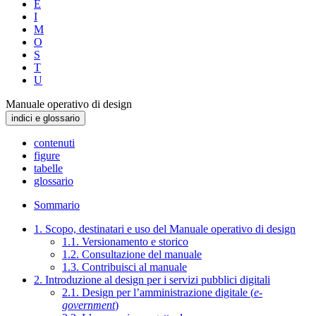
E
I
M
O
S
T
U
Manuale operativo di design
indici e glossario
contenuti
figure
tabelle
glossario
Sommario
1. Scopo, destinatari e uso del Manuale operativo di design
1.1. Versionamento e storico
1.2. Consultazione del manuale
1.3. Contribuisci al manuale
2. Introduzione al design per i servizi pubblici digitali
2.1. Design per l’amministrazione digitale (
e-
government
)