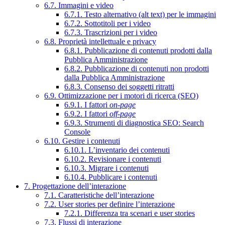
6.7. Immagini e video
6.7.1. Testo alternativo (alt text) per le immagini
6.7.2. Sottotitoli per i video
6.7.3. Trascrizioni per i video
6.8. Proprietà intellettuale e privacy
6.8.1. Pubblicazione di contenuti prodotti dalla
Pubblica Amministrazione
6.8.2. Pubblicazione di contenuti non prodotti
dalla Pubblica Amministrazione
6.8.3. Consenso dei soggetti ritratti
6.9. Ottimizzazione per i motori di ricerca (SEO)
6.9.1. I fattori
on-page
6.9.2. I fattori
off-page
6.9.3. Strumenti di diagnostica SEO: Search
Console
6.10. Gestire i contenuti
6.10.1. L’inventario dei contenuti
6.10.2. Revisionare i contenuti
6.10.3. Migrare i contenuti
6.10.4. Pubblicare i contenuti
7. Progettazione dell’interazione
7.1. Caratteristiche dell’interazione
7.2. User stories per definire l’interazione
7.2.1. Differenza tra scenari e user stories
7.3. Flussi di interazione