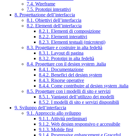
7.4. Wireframe
7.5. Prototipi interattivi
8. Progettazione dell’interfaccia
8.1. Obiettivi dell’interfaccia
8.2. Elementi dell’interfaccia
8.2.1. Elementi di composizione
8.2.2. Elementi interattivi
8.2.3. Elementi testuali (microtesti)
8.3. Progettare e costruire in alta fedeltà
8.3.1. Layout di pagina
8.3.2. Prototipi in alta fedeltà
8.4. Progettare con il design system .italia
8.4.1. Documentazione
8.4.2. Benefici del design system
8.4.3. Risorse operative
8.4.4. Come contribuire al design system .italia
8.5. Progettare con i modelli di sito e servizi
8.5.1. Vantaggi dell’utilizzo dei modelli
8.5.2. I modelli di sito e servizi disponibili
9. Sviluppo dell’interfaccia
9.1. Approccio allo sviluppo
9.1.1. Attività preliminari
9.1.2. Web design responsivo e accessibile
9.1.3. Mobile first
9.1.4. Progressive enhancement e Graceful