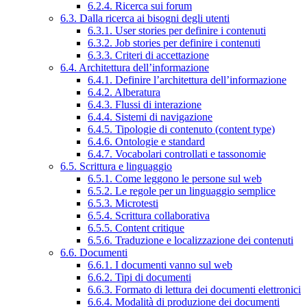
6.2.4. Ricerca sui forum
6.3. Dalla ricerca ai bisogni degli utenti
6.3.1. User stories per definire i contenuti
6.3.2. Job stories per definire i contenuti
6.3.3. Criteri di accettazione
6.4. Architettura dell’informazione
6.4.1. Definire l’architettura dell’informazione
6.4.2. Alberatura
6.4.3. Flussi di interazione
6.4.4. Sistemi di navigazione
6.4.5. Tipologie di contenuto (content type)
6.4.6. Ontologie e standard
6.4.7. Vocabolari controllati e tassonomie
6.5. Scrittura e linguaggio
6.5.1. Come leggono le persone sul web
6.5.2. Le regole per un linguaggio semplice
6.5.3. Microtesti
6.5.4. Scrittura collaborativa
6.5.5. Content critique
6.5.6. Traduzione e localizzazione dei contenuti
6.6. Documenti
6.6.1. I documenti vanno sul web
6.6.2. Tipi di documenti
6.6.3. Formato di lettura dei documenti elettronici
6.6.4. Modalità di produzione dei documenti