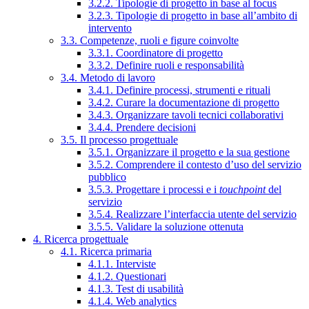
3.2.2. Tipologie di progetto in base al focus
3.2.3. Tipologie di progetto in base all’ambito di
intervento
3.3. Competenze, ruoli e figure coinvolte
3.3.1. Coordinatore di progetto
3.3.2. Definire ruoli e responsabilità
3.4. Metodo di lavoro
3.4.1. Definire processi, strumenti e rituali
3.4.2. Curare la documentazione di progetto
3.4.3. Organizzare tavoli tecnici collaborativi
3.4.4. Prendere decisioni
3.5. Il processo progettuale
3.5.1. Organizzare il progetto e la sua gestione
3.5.2. Comprendere il contesto d’uso del servizio
pubblico
3.5.3. Progettare i processi e i
touchpoint
del
servizio
3.5.4. Realizzare l’interfaccia utente del servizio
3.5.5. Validare la soluzione ottenuta
4. Ricerca progettuale
4.1. Ricerca primaria
4.1.1. Interviste
4.1.2. Questionari
4.1.3. Test di usabilità
4.1.4. Web analytics