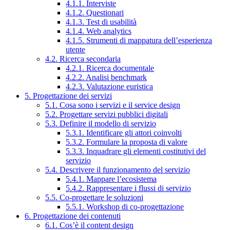
4.1.1. Interviste
4.1.2. Questionari
4.1.3. Test di usabilità
4.1.4. Web analytics
4.1.5. Strumenti di mappatura dell’esperienza
utente
4.2. Ricerca secondaria
4.2.1. Ricerca documentale
4.2.2. Analisi benchmark
4.2.3. Valutazione euristica
5. Progettazione dei servizi
5.1. Cosa sono i servizi e il service design
5.2. Progettare servizi pubblici digitali
5.3. Definire il modello di servizio
5.3.1. Identificare gli attori coinvolti
5.3.2. Formulare la proposta di valore
5.3.3. Inquadrare gli elementi costitutivi del
servizio
5.4. Descrivere il funzionamento del servizio
5.4.1. Mappare l’ecosistema
5.4.2. Rappresentare i flussi di servizio
5.5. Co-progettare le soluzioni
5.5.1. Workshop di co-progettazione
6. Progettazione dei contenuti
6.1. Cos’è il content design