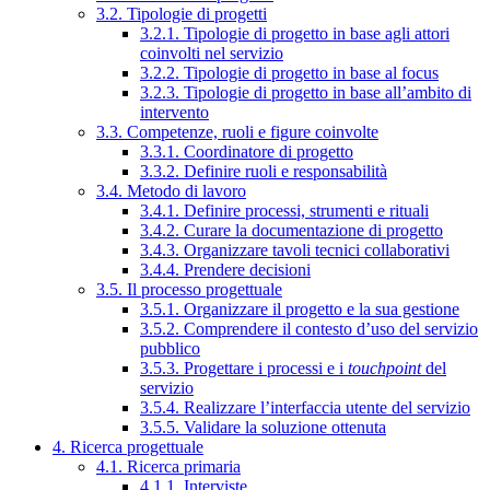
3.2. Tipologie di progetti
3.2.1. Tipologie di progetto in base agli attori
coinvolti nel servizio
3.2.2. Tipologie di progetto in base al focus
3.2.3. Tipologie di progetto in base all’ambito di
intervento
3.3. Competenze, ruoli e figure coinvolte
3.3.1. Coordinatore di progetto
3.3.2. Definire ruoli e responsabilità
3.4. Metodo di lavoro
3.4.1. Definire processi, strumenti e rituali
3.4.2. Curare la documentazione di progetto
3.4.3. Organizzare tavoli tecnici collaborativi
3.4.4. Prendere decisioni
3.5. Il processo progettuale
3.5.1. Organizzare il progetto e la sua gestione
3.5.2. Comprendere il contesto d’uso del servizio
pubblico
3.5.3. Progettare i processi e i
touchpoint
del
servizio
3.5.4. Realizzare l’interfaccia utente del servizio
3.5.5. Validare la soluzione ottenuta
4. Ricerca progettuale
4.1. Ricerca primaria
4.1.1. Interviste