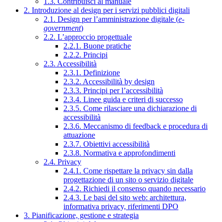
1.3. Contribuisci al manuale
2. Introduzione al design per i servizi pubblici digitali
2.1. Design per l’amministrazione digitale (
e-
government
)
2.2. L’approccio progettuale
2.2.1. Buone pratiche
2.2.2. Principi
2.3. Accessibilità
2.3.1. Definizione
2.3.2. Accessibilità by design
2.3.3. Principi per l’accessibilità
2.3.4. Linee guida e criteri di successo
2.3.5. Come rilasciare una dichiarazione di
accessibilità
2.3.6. Meccanismo di feedback e procedura di
attuazione
2.3.7. Obiettivi accessibilità
2.3.8. Normativa e approfondimenti
2.4. Privacy
2.4.1. Come rispettare la privacy sin dalla
progettazione di un sito o servizio digitale
2.4.2. Richiedi il consenso quando necessario
2.4.3. Le basi del sito web: architettura,
informativa privacy, riferimenti DPO
3. Pianificazione, gestione e strategia