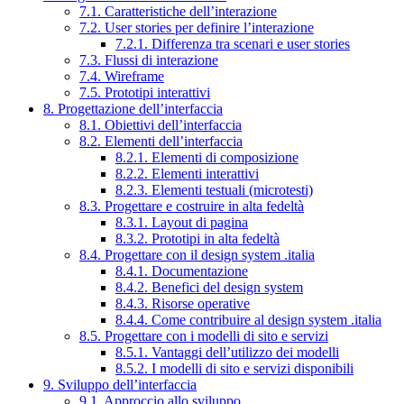
7.1. Caratteristiche dell’interazione
7.2. User stories per definire l’interazione
7.2.1. Differenza tra scenari e user stories
7.3. Flussi di interazione
7.4. Wireframe
7.5. Prototipi interattivi
8. Progettazione dell’interfaccia
8.1. Obiettivi dell’interfaccia
8.2. Elementi dell’interfaccia
8.2.1. Elementi di composizione
8.2.2. Elementi interattivi
8.2.3. Elementi testuali (microtesti)
8.3. Progettare e costruire in alta fedeltà
8.3.1. Layout di pagina
8.3.2. Prototipi in alta fedeltà
8.4. Progettare con il design system .italia
8.4.1. Documentazione
8.4.2. Benefici del design system
8.4.3. Risorse operative
8.4.4. Come contribuire al design system .italia
8.5. Progettare con i modelli di sito e servizi
8.5.1. Vantaggi dell’utilizzo dei modelli
8.5.2. I modelli di sito e servizi disponibili
9. Sviluppo dell’interfaccia
9.1. Approccio allo sviluppo