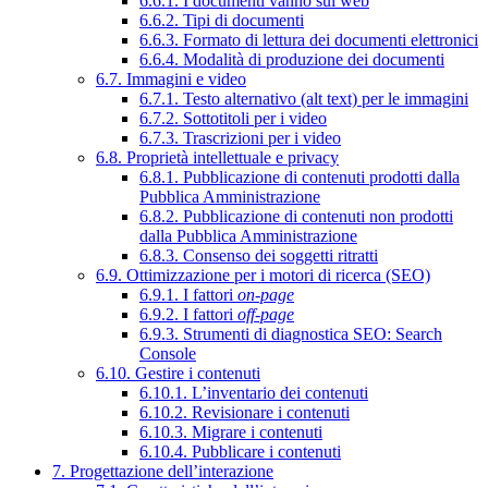
6.6.1. I documenti vanno sul web
6.6.2. Tipi di documenti
6.6.3. Formato di lettura dei documenti elettronici
6.6.4. Modalità di produzione dei documenti
6.7. Immagini e video
6.7.1. Testo alternativo (alt text) per le immagini
6.7.2. Sottotitoli per i video
6.7.3. Trascrizioni per i video
6.8. Proprietà intellettuale e privacy
6.8.1. Pubblicazione di contenuti prodotti dalla
Pubblica Amministrazione
6.8.2. Pubblicazione di contenuti non prodotti
dalla Pubblica Amministrazione
6.8.3. Consenso dei soggetti ritratti
6.9. Ottimizzazione per i motori di ricerca (SEO)
6.9.1. I fattori
on-page
6.9.2. I fattori
off-page
6.9.3. Strumenti di diagnostica SEO: Search
Console
6.10. Gestire i contenuti
6.10.1. L’inventario dei contenuti
6.10.2. Revisionare i contenuti
6.10.3. Migrare i contenuti
6.10.4. Pubblicare i contenuti
7. Progettazione dell’interazione