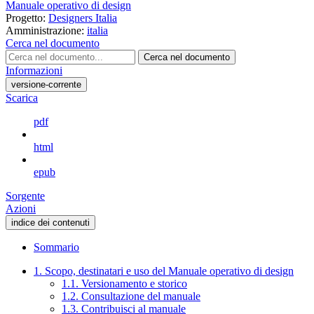
Manuale operativo di design
Progetto:
Designers Italia
Amministrazione:
italia
Cerca nel documento
Cerca nel documento
Informazioni
versione-corrente
Scarica
pdf
html
epub
Sorgente
Azioni
indice dei contenuti
Sommario
1. Scopo, destinatari e uso del Manuale operativo di design
1.1. Versionamento e storico
1.2. Consultazione del manuale
1.3. Contribuisci al manuale