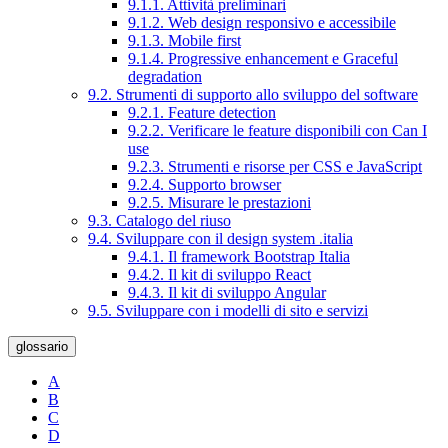
9.1.1. Attività preliminari
9.1.2. Web design responsivo e accessibile
9.1.3. Mobile first
9.1.4. Progressive enhancement e Graceful
degradation
9.2. Strumenti di supporto allo sviluppo del software
9.2.1. Feature detection
9.2.2. Verificare le feature disponibili con Can I
use
9.2.3. Strumenti e risorse per CSS e JavaScript
9.2.4. Supporto browser
9.2.5. Misurare le prestazioni
9.3. Catalogo del riuso
9.4. Sviluppare con il design system .italia
9.4.1. Il framework Bootstrap Italia
9.4.2. Il kit di sviluppo React
9.4.3. Il kit di sviluppo Angular
9.5. Sviluppare con i modelli di sito e servizi
glossario
A
B
C
D