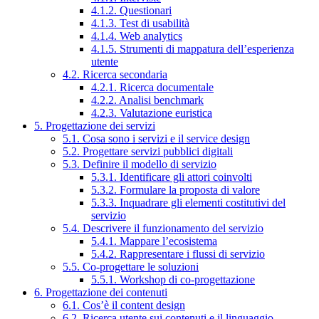
4.1.2. Questionari
4.1.3. Test di usabilità
4.1.4. Web analytics
4.1.5. Strumenti di mappatura dell’esperienza
utente
4.2. Ricerca secondaria
4.2.1. Ricerca documentale
4.2.2. Analisi benchmark
4.2.3. Valutazione euristica
5. Progettazione dei servizi
5.1. Cosa sono i servizi e il service design
5.2. Progettare servizi pubblici digitali
5.3. Definire il modello di servizio
5.3.1. Identificare gli attori coinvolti
5.3.2. Formulare la proposta di valore
5.3.3. Inquadrare gli elementi costitutivi del
servizio
5.4. Descrivere il funzionamento del servizio
5.4.1. Mappare l’ecosistema
5.4.2. Rappresentare i flussi di servizio
5.5. Co-progettare le soluzioni
5.5.1. Workshop di co-progettazione
6. Progettazione dei contenuti
6.1. Cos’è il content design
6.2. Ricerca utente sui contenuti e il linguaggio