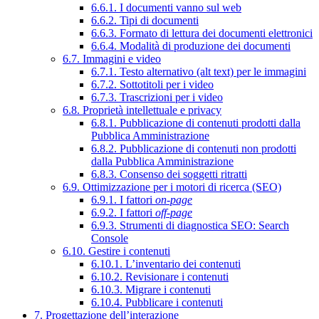
6.6.1. I documenti vanno sul web
6.6.2. Tipi di documenti
6.6.3. Formato di lettura dei documenti elettronici
6.6.4. Modalità di produzione dei documenti
6.7. Immagini e video
6.7.1. Testo alternativo (alt text) per le immagini
6.7.2. Sottotitoli per i video
6.7.3. Trascrizioni per i video
6.8. Proprietà intellettuale e privacy
6.8.1. Pubblicazione di contenuti prodotti dalla
Pubblica Amministrazione
6.8.2. Pubblicazione di contenuti non prodotti
dalla Pubblica Amministrazione
6.8.3. Consenso dei soggetti ritratti
6.9. Ottimizzazione per i motori di ricerca (SEO)
6.9.1. I fattori
on-page
6.9.2. I fattori
off-page
6.9.3. Strumenti di diagnostica SEO: Search
Console
6.10. Gestire i contenuti
6.10.1. L’inventario dei contenuti
6.10.2. Revisionare i contenuti
6.10.3. Migrare i contenuti
6.10.4. Pubblicare i contenuti
7. Progettazione dell’interazione