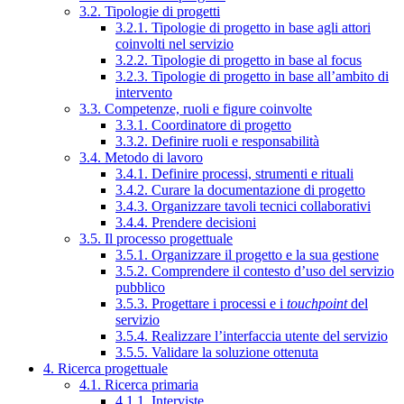
3.2. Tipologie di progetti
3.2.1. Tipologie di progetto in base agli attori
coinvolti nel servizio
3.2.2. Tipologie di progetto in base al focus
3.2.3. Tipologie di progetto in base all’ambito di
intervento
3.3. Competenze, ruoli e figure coinvolte
3.3.1. Coordinatore di progetto
3.3.2. Definire ruoli e responsabilità
3.4. Metodo di lavoro
3.4.1. Definire processi, strumenti e rituali
3.4.2. Curare la documentazione di progetto
3.4.3. Organizzare tavoli tecnici collaborativi
3.4.4. Prendere decisioni
3.5. Il processo progettuale
3.5.1. Organizzare il progetto e la sua gestione
3.5.2. Comprendere il contesto d’uso del servizio
pubblico
3.5.3. Progettare i processi e i
touchpoint
del
servizio
3.5.4. Realizzare l’interfaccia utente del servizio
3.5.5. Validare la soluzione ottenuta
4. Ricerca progettuale
4.1. Ricerca primaria
4.1.1. Interviste