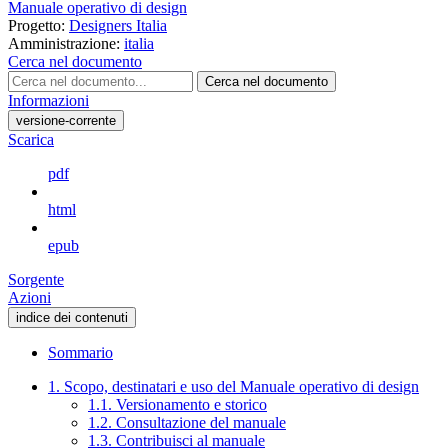
Manuale operativo di design
Progetto:
Designers Italia
Amministrazione:
italia
Cerca nel documento
Cerca nel documento
Informazioni
versione-corrente
Scarica
pdf
html
epub
Sorgente
Azioni
indice dei contenuti
Sommario
1. Scopo, destinatari e uso del Manuale operativo di design
1.1. Versionamento e storico
1.2. Consultazione del manuale
1.3. Contribuisci al manuale