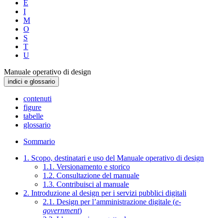
E
I
M
O
S
T
U
Manuale operativo di design
indici e glossario
contenuti
figure
tabelle
glossario
Sommario
1. Scopo, destinatari e uso del Manuale operativo di design
1.1. Versionamento e storico
1.2. Consultazione del manuale
1.3. Contribuisci al manuale
2. Introduzione al design per i servizi pubblici digitali
2.1. Design per l’amministrazione digitale (
e-
government
)