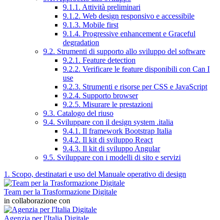
9.1.1. Attività preliminari
9.1.2. Web design responsivo e accessibile
9.1.3. Mobile first
9.1.4. Progressive enhancement e Graceful
degradation
9.2. Strumenti di supporto allo sviluppo del software
9.2.1. Feature detection
9.2.2. Verificare le feature disponibili con Can I
use
9.2.3. Strumenti e risorse per CSS e JavaScript
9.2.4. Supporto browser
9.2.5. Misurare le prestazioni
9.3. Catalogo del riuso
9.4. Sviluppare con il design system .italia
9.4.1. Il framework Bootstrap Italia
9.4.2. Il kit di sviluppo React
9.4.3. Il kit di sviluppo Angular
9.5. Sviluppare con i modelli di sito e servizi
1. Scopo, destinatari e uso del Manuale operativo di design
Team per la Trasformazione Digitale
in collaborazione con
Agenzia per l'Italia Digitale