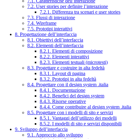
7.1. Caratteristiche dell’interazione
7.2. User stories per definire l’interazione
7.2.1. Differenza tra scenari e user stories
7.3. Flussi di interazione
7.4. Wireframe
7.5. Prototipi interattivi
8. Progettazione dell’interfaccia
8.1. Obiettivi dell’interfaccia
8.2. Elementi dell’interfaccia
8.2.1. Elementi di composizione
8.2.2. Elementi interattivi
8.2.3. Elementi testuali (microtesti)
8.3. Progettare e costruire in alta fedeltà
8.3.1. Layout di pagina
8.3.2. Prototipi in alta fedeltà
8.4. Progettare con il design system .italia
8.4.1. Documentazione
8.4.2. Benefici del design system
8.4.3. Risorse operative
8.4.4. Come contribuire al design system .italia
8.5. Progettare con i modelli di sito e servizi
8.5.1. Vantaggi dell’utilizzo dei modelli
8.5.2. I modelli di sito e servizi disponibili
9. Sviluppo dell’interfaccia
9.1. Approccio allo sviluppo