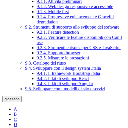
9.1.1. Attività preliminari
9.1.2. Web design responsivo e accessibile
9.1.3. Mobile first
9.1.4. Progressive enhancement e Graceful
degradation
9.2. Strumenti di supporto allo sviluppo del software
9.2.1. Feature detection
9.2.2. Verificare le feature disponibili con Can I
use
9.2.3. Strumenti e risorse per CSS e JavaScript
9.2.4. Supporto browser
9.2.5. Misurare le prestazioni
9.3. Catalogo del riuso
9.4. Sviluppare con il design system .italia
9.4.1. Il framework Bootstrap Italia
9.4.2. Il kit di sviluppo React
9.4.3. Il kit di sviluppo Angular
9.5. Sviluppare con i modelli di sito e servizi
glossario
A
B
C
D