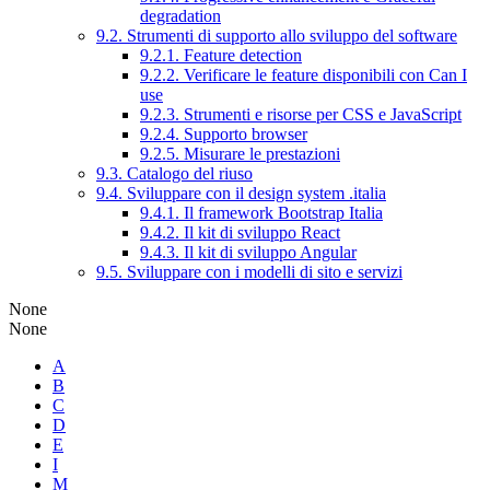
degradation
9.2. Strumenti di supporto allo sviluppo del software
9.2.1. Feature detection
9.2.2. Verificare le feature disponibili con Can I
use
9.2.3. Strumenti e risorse per CSS e JavaScript
9.2.4. Supporto browser
9.2.5. Misurare le prestazioni
9.3. Catalogo del riuso
9.4. Sviluppare con il design system .italia
9.4.1. Il framework Bootstrap Italia
9.4.2. Il kit di sviluppo React
9.4.3. Il kit di sviluppo Angular
9.5. Sviluppare con i modelli di sito e servizi
None
None
A
B
C
D
E
I
M