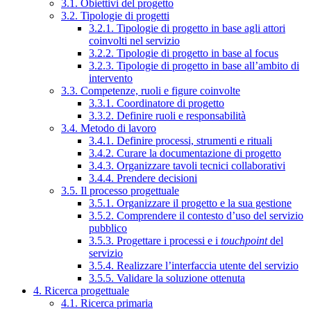
3.1. Obiettivi del progetto
3.2. Tipologie di progetti
3.2.1. Tipologie di progetto in base agli attori
coinvolti nel servizio
3.2.2. Tipologie di progetto in base al focus
3.2.3. Tipologie di progetto in base all’ambito di
intervento
3.3. Competenze, ruoli e figure coinvolte
3.3.1. Coordinatore di progetto
3.3.2. Definire ruoli e responsabilità
3.4. Metodo di lavoro
3.4.1. Definire processi, strumenti e rituali
3.4.2. Curare la documentazione di progetto
3.4.3. Organizzare tavoli tecnici collaborativi
3.4.4. Prendere decisioni
3.5. Il processo progettuale
3.5.1. Organizzare il progetto e la sua gestione
3.5.2. Comprendere il contesto d’uso del servizio
pubblico
3.5.3. Progettare i processi e i
touchpoint
del
servizio
3.5.4. Realizzare l’interfaccia utente del servizio
3.5.5. Validare la soluzione ottenuta
4. Ricerca progettuale
4.1. Ricerca primaria