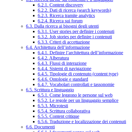
6.2.1. Content discovery
6.2.2. Dati di ricerca (search keywords)
6.2.3. Ricerca tramite analytics
6.2.4. Ricerca sui forum
6.3. Dalla ricerca ai bisogni degli utenti
6.3.1. User stories per definire i contenuti
6.3.2. Job stories per definire i contenuti
6.3.3. Criteri di accettazione
6.4. Architettura dell’informazione
6.4.1. Definire l’architettura dell’informazione
6.4.2. Alberatura
6.4.3. Flussi di interazione
6.4.4. Sistemi di navigazione
6.4.5. Tipologie di contenuto (content type)
6.4.6. Ontologie e standard
6.4.7. Vocabolari controllati e tassonomie
6.5. Scrittura e linguaggio
6.5.1. Come leggono le persone sul web
6.5.2. Le regole per un linguaggio semplice
6.5.3. Microtesti
6.5.4. Scrittura collaborativa
6.5.5. Content critique
6.5.6. Traduzione e localizzazione dei contenuti
6.6. Documenti