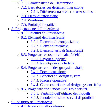
7.1. Caratteristiche dell’interazione
7.2. User stories per definire l’interazione
7.2.1. Differenza tra scenari e user stories
7.3. Flussi di interazione
7.4. Wireframe
7.5. Prototipi interattivi
8. Progettazione dell’interfaccia
8.1. Obiettivi dell’interfaccia
8.2. Elementi dell’interfaccia
8.2.1. Elementi di composizione
8.2.2. Elementi interattivi
8.2.3. Elementi testuali (microtesti)
8.3. Progettare e costruire in alta fedeltà
8.3.1. Layout di pagina
8.3.2. Prototipi in alta fedeltà
8.4. Progettare con il design system .italia
8.4.1. Documentazione
8.4.2. Benefici del design system
8.4.3. Risorse operative
8.4.4. Come contribuire al design system .italia
8.5. Progettare con i modelli di sito e servizi
8.5.1. Vantaggi dell’utilizzo dei modelli
8.5.2. I modelli di sito e servizi disponibili
9. Sviluppo dell’interfaccia
9.1. Approccio allo sviluppo