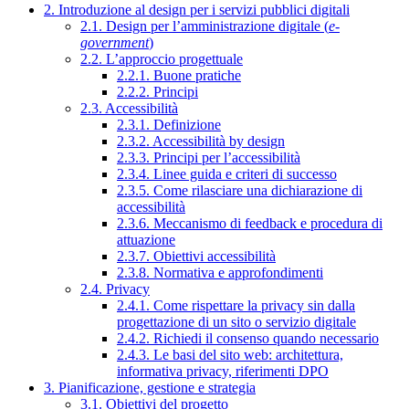
2. Introduzione al design per i servizi pubblici digitali
2.1. Design per l’amministrazione digitale (
e-
government
)
2.2. L’approccio progettuale
2.2.1. Buone pratiche
2.2.2. Principi
2.3. Accessibilità
2.3.1. Definizione
2.3.2. Accessibilità by design
2.3.3. Principi per l’accessibilità
2.3.4. Linee guida e criteri di successo
2.3.5. Come rilasciare una dichiarazione di
accessibilità
2.3.6. Meccanismo di feedback e procedura di
attuazione
2.3.7. Obiettivi accessibilità
2.3.8. Normativa e approfondimenti
2.4. Privacy
2.4.1. Come rispettare la privacy sin dalla
progettazione di un sito o servizio digitale
2.4.2. Richiedi il consenso quando necessario
2.4.3. Le basi del sito web: architettura,
informativa privacy, riferimenti DPO
3. Pianificazione, gestione e strategia
3.1. Obiettivi del progetto