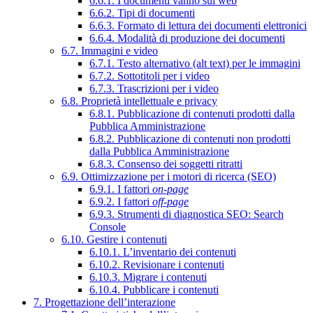
6.6.1. I documenti vanno sul web
6.6.2. Tipi di documenti
6.6.3. Formato di lettura dei documenti elettronici
6.6.4. Modalità di produzione dei documenti
6.7. Immagini e video
6.7.1. Testo alternativo (alt text) per le immagini
6.7.2. Sottotitoli per i video
6.7.3. Trascrizioni per i video
6.8. Proprietà intellettuale e privacy
6.8.1. Pubblicazione di contenuti prodotti dalla
Pubblica Amministrazione
6.8.2. Pubblicazione di contenuti non prodotti
dalla Pubblica Amministrazione
6.8.3. Consenso dei soggetti ritratti
6.9. Ottimizzazione per i motori di ricerca (SEO)
6.9.1. I fattori
on-page
6.9.2. I fattori
off-page
6.9.3. Strumenti di diagnostica SEO: Search
Console
6.10. Gestire i contenuti
6.10.1. L’inventario dei contenuti
6.10.2. Revisionare i contenuti
6.10.3. Migrare i contenuti
6.10.4. Pubblicare i contenuti
7. Progettazione dell’interazione