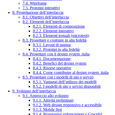
7.4. Wireframe
7.5. Prototipi interattivi
8. Progettazione dell’interfaccia
8.1. Obiettivi dell’interfaccia
8.2. Elementi dell’interfaccia
8.2.1. Elementi di composizione
8.2.2. Elementi interattivi
8.2.3. Elementi testuali (microtesti)
8.3. Progettare e costruire in alta fedeltà
8.3.1. Layout di pagina
8.3.2. Prototipi in alta fedeltà
8.4. Progettare con il design system .italia
8.4.1. Documentazione
8.4.2. Benefici del design system
8.4.3. Risorse operative
8.4.4. Come contribuire al design system .italia
8.5. Progettare con i modelli di sito e servizi
8.5.1. Vantaggi dell’utilizzo dei modelli
8.5.2. I modelli di sito e servizi disponibili
9. Sviluppo dell’interfaccia
9.1. Approccio allo sviluppo
9.1.1. Attività preliminari
9.1.2. Web design responsivo e accessibile
9.1.3. Mobile first
9.1.4. Progressive enhancement e Graceful