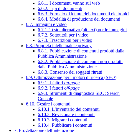
6.6.1. I documenti vanno sul web
6.6.2. Tipi di documenti
6.6.3. Formato di lettura dei documenti elettronici
6.6.4. Modalità di produzione dei documenti
6.7. Immagini e video
6.7.1. Testo alternativo (alt text) per le immagini
6.7.2. Sottotitoli per i video
6.7.3. Trascrizioni per i video
6.8. Proprietà intellettuale e privacy
6.8.1. Pubblicazione di contenuti prodotti dalla
Pubblica Amministrazione
6.8.2. Pubblicazione di contenuti non prodotti
dalla Pubblica Amministrazione
6.8.3. Consenso dei soggetti ritratti
6.9. Ottimizzazione per i motori di ricerca (SEO)
6.9.1. I fattori
on-page
6.9.2. I fattori
off-page
6.9.3. Strumenti di diagnostica SEO: Search
Console
6.10. Gestire i contenuti
6.10.1. L’inventario dei contenuti
6.10.2. Revisionare i contenuti
6.10.3. Migrare i contenuti
6.10.4. Pubblicare i contenuti
7. Progettazione dell’interazione