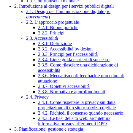
1.3. Contribuisci al manuale
2. Introduzione al design per i servizi pubblici digitali
2.1. Design per l’amministrazione digitale (
e-
government
)
2.2. L’approccio progettuale
2.2.1. Buone pratiche
2.2.2. Principi
2.3. Accessibilità
2.3.1. Definizione
2.3.2. Accessibilità by design
2.3.3. Principi per l’accessibilità
2.3.4. Linee guida e criteri di successo
2.3.5. Come rilasciare una dichiarazione di
accessibilità
2.3.6. Meccanismo di feedback e procedura di
attuazione
2.3.7. Obiettivi accessibilità
2.3.8. Normativa e approfondimenti
2.4. Privacy
2.4.1. Come rispettare la privacy sin dalla
progettazione di un sito o servizio digitale
2.4.2. Richiedi il consenso quando necessario
2.4.3. Le basi del sito web: architettura,
informativa privacy, riferimenti DPO
3. Pianificazione, gestione e strategia