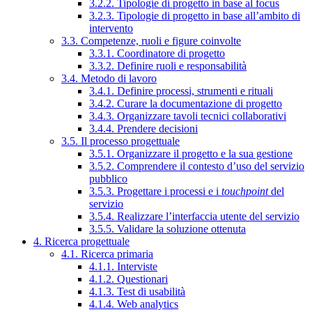
3.2.2. Tipologie di progetto in base al focus
3.2.3. Tipologie di progetto in base all’ambito di
intervento
3.3. Competenze, ruoli e figure coinvolte
3.3.1. Coordinatore di progetto
3.3.2. Definire ruoli e responsabilità
3.4. Metodo di lavoro
3.4.1. Definire processi, strumenti e rituali
3.4.2. Curare la documentazione di progetto
3.4.3. Organizzare tavoli tecnici collaborativi
3.4.4. Prendere decisioni
3.5. Il processo progettuale
3.5.1. Organizzare il progetto e la sua gestione
3.5.2. Comprendere il contesto d’uso del servizio
pubblico
3.5.3. Progettare i processi e i
touchpoint
del
servizio
3.5.4. Realizzare l’interfaccia utente del servizio
3.5.5. Validare la soluzione ottenuta
4. Ricerca progettuale
4.1. Ricerca primaria
4.1.1. Interviste
4.1.2. Questionari
4.1.3. Test di usabilità
4.1.4. Web analytics