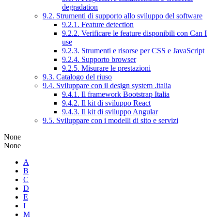
degradation
9.2. Strumenti di supporto allo sviluppo del software
9.2.1. Feature detection
9.2.2. Verificare le feature disponibili con Can I
use
9.2.3. Strumenti e risorse per CSS e JavaScript
9.2.4. Supporto browser
9.2.5. Misurare le prestazioni
9.3. Catalogo del riuso
9.4. Sviluppare con il design system .italia
9.4.1. Il framework Bootstrap Italia
9.4.2. Il kit di sviluppo React
9.4.3. Il kit di sviluppo Angular
9.5. Sviluppare con i modelli di sito e servizi
None
None
A
B
C
D
E
I
M