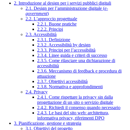
2. Introduzione al design per i servizi pubblici digitali
2.1. Design per l’amministrazione digitale (
e-
government
)
2.2. L’approccio progettuale
2.2.1. Buone pratiche
2.2.2. Principi
2.3. Accessibilità
2.3.1. Definizione
2.3.2. Accessibilità by design
2.3.3. Principi per l’accessibilità
2.3.4. Linee guida e criteri di successo
2.3.5. Come rilasciare una dichiarazione di
accessibilità
2.3.6. Meccanismo di feedback e procedura di
attuazione
2.3.7. Obiettivi accessibilità
2.3.8. Normativa e approfondimenti
2.4. Privacy
2.4.1. Come rispettare la privacy sin dalla
progettazione di un sito o servizio digitale
2.4.2. Richiedi il consenso quando necessario
2.4.3. Le basi del sito web: architettura,
informativa privacy, riferimenti DPO
3. Pianificazione, gestione e strategia
3.1. Obiettivi del progetto