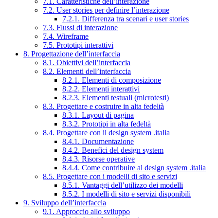
7.1. Caratteristiche dell’interazione
7.2. User stories per definire l’interazione
7.2.1. Differenza tra scenari e user stories
7.3. Flussi di interazione
7.4. Wireframe
7.5. Prototipi interattivi
8. Progettazione dell’interfaccia
8.1. Obiettivi dell’interfaccia
8.2. Elementi dell’interfaccia
8.2.1. Elementi di composizione
8.2.2. Elementi interattivi
8.2.3. Elementi testuali (microtesti)
8.3. Progettare e costruire in alta fedeltà
8.3.1. Layout di pagina
8.3.2. Prototipi in alta fedeltà
8.4. Progettare con il design system .italia
8.4.1. Documentazione
8.4.2. Benefici del design system
8.4.3. Risorse operative
8.4.4. Come contribuire al design system .italia
8.5. Progettare con i modelli di sito e servizi
8.5.1. Vantaggi dell’utilizzo dei modelli
8.5.2. I modelli di sito e servizi disponibili
9. Sviluppo dell’interfaccia
9.1. Approccio allo sviluppo