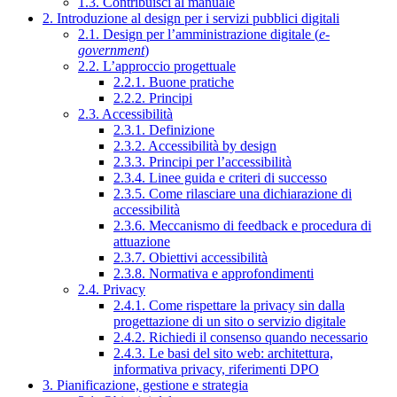
1.3. Contribuisci al manuale
2. Introduzione al design per i servizi pubblici digitali
2.1. Design per l’amministrazione digitale (
e-
government
)
2.2. L’approccio progettuale
2.2.1. Buone pratiche
2.2.2. Principi
2.3. Accessibilità
2.3.1. Definizione
2.3.2. Accessibilità by design
2.3.3. Principi per l’accessibilità
2.3.4. Linee guida e criteri di successo
2.3.5. Come rilasciare una dichiarazione di
accessibilità
2.3.6. Meccanismo di feedback e procedura di
attuazione
2.3.7. Obiettivi accessibilità
2.3.8. Normativa e approfondimenti
2.4. Privacy
2.4.1. Come rispettare la privacy sin dalla
progettazione di un sito o servizio digitale
2.4.2. Richiedi il consenso quando necessario
2.4.3. Le basi del sito web: architettura,
informativa privacy, riferimenti DPO
3. Pianificazione, gestione e strategia