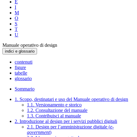
E
I
M
O
S
T
U
Manuale operativo di design
indici e glossario
contenuti
figure
tabelle
glossario
Sommario
1. Scopo, destinatari e uso del Manuale operativo di design
1.1. Versionamento e storico
1.2. Consultazione del manuale
1.3. Contribuisci al manuale
2. Introduzione al design per i servizi pubblici digitali
2.1. Design per l’amministrazione digitale (
e-
government
)