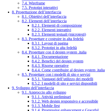
7.4. Wireframe
7.5. Prototipi interattivi
8. Progettazione dell’interfaccia
8.1. Obiettivi dell’interfaccia
8.2. Elementi dell’interfaccia
8.2.1. Elementi di composizione
8.2.2. Elementi interattivi
8.2.3. Elementi testuali (microtesti)
8.3. Progettare e costruire in alta fedeltà
8.3.1. Layout di pagina
8.3.2. Prototipi in alta fedeltà
8.4. Progettare con il design system .italia
8.4.1. Documentazione
8.4.2. Benefici del design system
8.4.3. Risorse operative
8.4.4. Come contribuire al design system .italia
8.5. Progettare con i modelli di sito e servizi
8.5.1. Vantaggi dell’utilizzo dei modelli
8.5.2. I modelli di sito e servizi disponibili
9. Sviluppo dell’interfaccia
9.1. Approccio allo sviluppo
9.1.1. Attività preliminari
9.1.2. Web design responsivo e accessibile
9.1.3. Mobile first
9.1.4. Progressive enhancement e Graceful