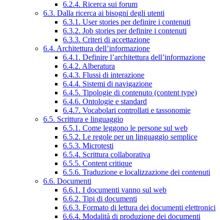
6.2.4. Ricerca sui forum
6.3. Dalla ricerca ai bisogni degli utenti
6.3.1. User stories per definire i contenuti
6.3.2. Job stories per definire i contenuti
6.3.3. Criteri di accettazione
6.4. Architettura dell’informazione
6.4.1. Definire l’architettura dell’informazione
6.4.2. Alberatura
6.4.3. Flussi di interazione
6.4.4. Sistemi di navigazione
6.4.5. Tipologie di contenuto (content type)
6.4.6. Ontologie e standard
6.4.7. Vocabolari controllati e tassonomie
6.5. Scrittura e linguaggio
6.5.1. Come leggono le persone sul web
6.5.2. Le regole per un linguaggio semplice
6.5.3. Microtesti
6.5.4. Scrittura collaborativa
6.5.5. Content critique
6.5.6. Traduzione e localizzazione dei contenuti
6.6. Documenti
6.6.1. I documenti vanno sul web
6.6.2. Tipi di documenti
6.6.3. Formato di lettura dei documenti elettronici
6.6.4. Modalità di produzione dei documenti