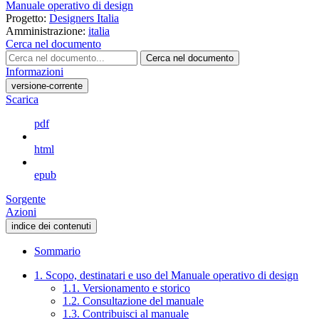
Manuale operativo di design
Progetto:
Designers Italia
Amministrazione:
italia
Cerca nel documento
Cerca nel documento
Informazioni
versione-corrente
Scarica
pdf
html
epub
Sorgente
Azioni
indice dei contenuti
Sommario
1. Scopo, destinatari e uso del Manuale operativo di design
1.1. Versionamento e storico
1.2. Consultazione del manuale
1.3. Contribuisci al manuale