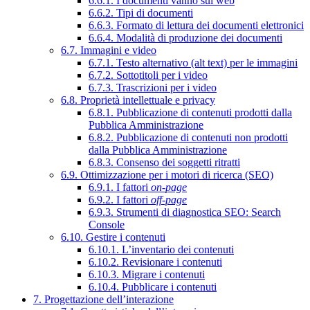
6.6.1. I documenti vanno sul web
6.6.2. Tipi di documenti
6.6.3. Formato di lettura dei documenti elettronici
6.6.4. Modalità di produzione dei documenti
6.7. Immagini e video
6.7.1. Testo alternativo (alt text) per le immagini
6.7.2. Sottotitoli per i video
6.7.3. Trascrizioni per i video
6.8. Proprietà intellettuale e privacy
6.8.1. Pubblicazione di contenuti prodotti dalla
Pubblica Amministrazione
6.8.2. Pubblicazione di contenuti non prodotti
dalla Pubblica Amministrazione
6.8.3. Consenso dei soggetti ritratti
6.9. Ottimizzazione per i motori di ricerca (SEO)
6.9.1. I fattori
on-page
6.9.2. I fattori
off-page
6.9.3. Strumenti di diagnostica SEO: Search
Console
6.10. Gestire i contenuti
6.10.1. L’inventario dei contenuti
6.10.2. Revisionare i contenuti
6.10.3. Migrare i contenuti
6.10.4. Pubblicare i contenuti
7. Progettazione dell’interazione