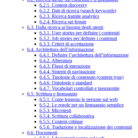
6.2.1. Content discovery
6.2.2. Dati di ricerca (search keywords)
6.2.3. Ricerca tramite analytics
6.2.4. Ricerca sui forum
6.3. Dalla ricerca ai bisogni degli utenti
6.3.1. User stories per definire i contenuti
6.3.2. Job stories per definire i contenuti
6.3.3. Criteri di accettazione
6.4. Architettura dell’informazione
6.4.1. Definire l’architettura dell’informazione
6.4.2. Alberatura
6.4.3. Flussi di interazione
6.4.4. Sistemi di navigazione
6.4.5. Tipologie di contenuto (content type)
6.4.6. Ontologie e standard
6.4.7. Vocabolari controllati e tassonomie
6.5. Scrittura e linguaggio
6.5.1. Come leggono le persone sul web
6.5.2. Le regole per un linguaggio semplice
6.5.3. Microtesti
6.5.4. Scrittura collaborativa
6.5.5. Content critique
6.5.6. Traduzione e localizzazione dei contenuti
6.6. Documenti