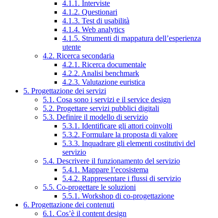
4.1.1. Interviste
4.1.2. Questionari
4.1.3. Test di usabilità
4.1.4. Web analytics
4.1.5. Strumenti di mappatura dell’esperienza
utente
4.2. Ricerca secondaria
4.2.1. Ricerca documentale
4.2.2. Analisi benchmark
4.2.3. Valutazione euristica
5. Progettazione dei servizi
5.1. Cosa sono i servizi e il service design
5.2. Progettare servizi pubblici digitali
5.3. Definire il modello di servizio
5.3.1. Identificare gli attori coinvolti
5.3.2. Formulare la proposta di valore
5.3.3. Inquadrare gli elementi costitutivi del
servizio
5.4. Descrivere il funzionamento del servizio
5.4.1. Mappare l’ecosistema
5.4.2. Rappresentare i flussi di servizio
5.5. Co-progettare le soluzioni
5.5.1. Workshop di co-progettazione
6. Progettazione dei contenuti
6.1. Cos’è il content design