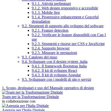
9.1.1. Attività preliminari
9.1.2. Web design responsivo e accessibile
9.1.3. Mobile first
9.1.4. Progressive enhancement e Graceful
degradation
9.2. Strumenti di supporto allo sviluppo del software
9.2.1. Feature detection
9.2.2. Verificare le feature disponibili con Can I
use
9.2.3. Strumenti e risorse per CSS e JavaScript
9.2.4. Supporto browser
9.2.5. Misurare le prestazioni
9.3. Catalogo del riuso
9.4. Sviluppare con il design system .italia
9.4.1. Il framework Bootstrap Italia
9.4.2. Il kit di sviluppo React
9.4.3. Il kit di sviluppo Angular
9.5. Sviluppare con i modelli di sito e servizi
1. Scopo, destinatari e uso del Manuale operativo di design
Team per la Trasformazione Digitale
in collaborazione con
Agenzia per l'Italia Digitale