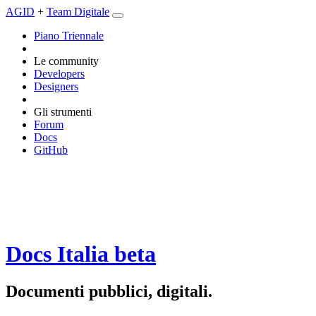
AGID
+
Team Digitale
Piano Triennale
Le community
Developers
Designers
Gli strumenti
Forum
Docs
GitHub
Docs Italia
beta
Documenti pubblici, digitali.