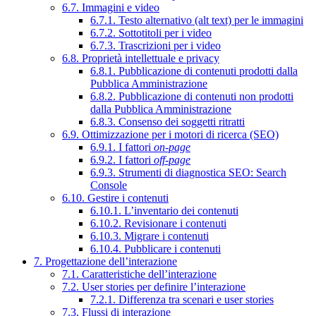
6.7. Immagini e video
6.7.1. Testo alternativo (alt text) per le immagini
6.7.2. Sottotitoli per i video
6.7.3. Trascrizioni per i video
6.8. Proprietà intellettuale e privacy
6.8.1. Pubblicazione di contenuti prodotti dalla
Pubblica Amministrazione
6.8.2. Pubblicazione di contenuti non prodotti
dalla Pubblica Amministrazione
6.8.3. Consenso dei soggetti ritratti
6.9. Ottimizzazione per i motori di ricerca (SEO)
6.9.1. I fattori
on-page
6.9.2. I fattori
off-page
6.9.3. Strumenti di diagnostica SEO: Search
Console
6.10. Gestire i contenuti
6.10.1. L’inventario dei contenuti
6.10.2. Revisionare i contenuti
6.10.3. Migrare i contenuti
6.10.4. Pubblicare i contenuti
7. Progettazione dell’interazione
7.1. Caratteristiche dell’interazione
7.2. User stories per definire l’interazione
7.2.1. Differenza tra scenari e user stories
7.3. Flussi di interazione