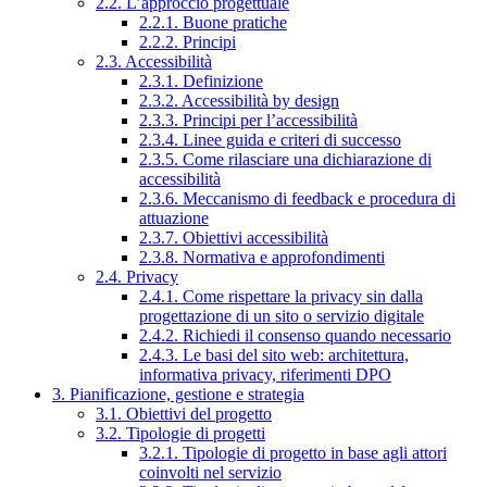
2.2. L’approccio progettuale
2.2.1. Buone pratiche
2.2.2. Principi
2.3. Accessibilità
2.3.1. Definizione
2.3.2. Accessibilità by design
2.3.3. Principi per l’accessibilità
2.3.4. Linee guida e criteri di successo
2.3.5. Come rilasciare una dichiarazione di
accessibilità
2.3.6. Meccanismo di feedback e procedura di
attuazione
2.3.7. Obiettivi accessibilità
2.3.8. Normativa e approfondimenti
2.4. Privacy
2.4.1. Come rispettare la privacy sin dalla
progettazione di un sito o servizio digitale
2.4.2. Richiedi il consenso quando necessario
2.4.3. Le basi del sito web: architettura,
informativa privacy, riferimenti DPO
3. Pianificazione, gestione e strategia
3.1. Obiettivi del progetto
3.2. Tipologie di progetti
3.2.1. Tipologie di progetto in base agli attori
coinvolti nel servizio