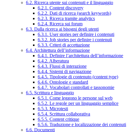
6.2. Ricerca utente sui contenuti e il linguaggio
6.2.1. Content discovery
6.2.2. Dati di ricerca (search keywords)
6.2.3. Ricerca tramite analytics
6.2.4. Ricerca sui forum
6.3. Dalla ricerca ai bisogni degli utenti
6.3.1. User stories per definire i contenuti
6.3.2. Job stories per definire i contenuti
6.3.3. Criteri di accettazione
6.4. Architettura dell’informazione
6.4.1. Definire l’architettura dell’informazione
6.4.2. Alberatura
6.4.3. Flussi di interazione
6.4.4. Sistemi di navigazione
6.4.5. Tipologie di contenuto (content type)
6.4.6. Ontologie e standard
6.4.7. Vocabolari controllati e tassonomie
6.5. Scrittura e linguaggio
6.5.1. Come leggono le persone sul web
6.5.2. Le regole per un linguaggio semplice
6.5.3. Microtesti
6.5.4. Scrittura collaborativa
6.5.5. Content critique
6.5.6. Traduzione e localizzazione dei contenuti
6.6. Documenti