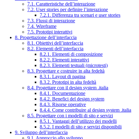
7.1. Caratteristiche dell’interazione
7.2. User stories per definire l’interazione
7.2.1. Differenza tra scenari e user stories
7.3. Flussi di interazione
7.4. Wireframe
7.5. Prototipi interattivi
8. Progettazione dell’interfaccia
8.1. Obiettivi dell’interfaccia
8.2. Elementi dell’interfaccia
8.2.1. Elementi di composizione
8.2.2. Elementi interattivi
8.2.3. Elementi testuali (microtesti)
8.3. Progettare e costruire in alta fedeltà
8.3.1. Layout di pagina
8.3.2. Prototipi in alta fedeltà
8.4. Progettare con il design system .italia
8.4.1. Documentazione
8.4.2. Benefici del design system
8.4.3. Risorse operative
8.4.4. Come contribuire al design system .italia
8.5. Progettare con i modelli di sito e servizi
8.5.1. Vantaggi dell’utilizzo dei modelli
8.5.2. I modelli di sito e servizi disponibili
9. Sviluppo dell’interfaccia
9.1. Approccio allo sviluppo