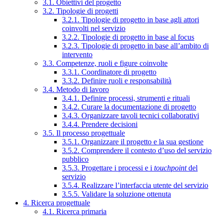
3.1. Obiettivi del progetto
3.2. Tipologie di progetti
3.2.1. Tipologie di progetto in base agli attori
coinvolti nel servizio
3.2.2. Tipologie di progetto in base al focus
3.2.3. Tipologie di progetto in base all’ambito di
intervento
3.3. Competenze, ruoli e figure coinvolte
3.3.1. Coordinatore di progetto
3.3.2. Definire ruoli e responsabilità
3.4. Metodo di lavoro
3.4.1. Definire processi, strumenti e rituali
3.4.2. Curare la documentazione di progetto
3.4.3. Organizzare tavoli tecnici collaborativi
3.4.4. Prendere decisioni
3.5. Il processo progettuale
3.5.1. Organizzare il progetto e la sua gestione
3.5.2. Comprendere il contesto d’uso del servizio
pubblico
3.5.3. Progettare i processi e i
touchpoint
del
servizio
3.5.4. Realizzare l’interfaccia utente del servizio
3.5.5. Validare la soluzione ottenuta
4. Ricerca progettuale
4.1. Ricerca primaria