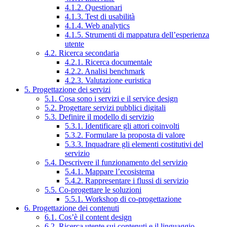
4.1.2. Questionari
4.1.3. Test di usabilità
4.1.4. Web analytics
4.1.5. Strumenti di mappatura dell’esperienza
utente
4.2. Ricerca secondaria
4.2.1. Ricerca documentale
4.2.2. Analisi benchmark
4.2.3. Valutazione euristica
5. Progettazione dei servizi
5.1. Cosa sono i servizi e il service design
5.2. Progettare servizi pubblici digitali
5.3. Definire il modello di servizio
5.3.1. Identificare gli attori coinvolti
5.3.2. Formulare la proposta di valore
5.3.3. Inquadrare gli elementi costitutivi del
servizio
5.4. Descrivere il funzionamento del servizio
5.4.1. Mappare l’ecosistema
5.4.2. Rappresentare i flussi di servizio
5.5. Co-progettare le soluzioni
5.5.1. Workshop di co-progettazione
6. Progettazione dei contenuti
6.1. Cos’è il content design
6.2. Ricerca utente sui contenuti e il linguaggio