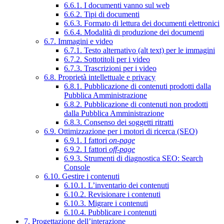
6.6.1. I documenti vanno sul web
6.6.2. Tipi di documenti
6.6.3. Formato di lettura dei documenti elettronici
6.6.4. Modalità di produzione dei documenti
6.7. Immagini e video
6.7.1. Testo alternativo (alt text) per le immagini
6.7.2. Sottotitoli per i video
6.7.3. Trascrizioni per i video
6.8. Proprietà intellettuale e privacy
6.8.1. Pubblicazione di contenuti prodotti dalla
Pubblica Amministrazione
6.8.2. Pubblicazione di contenuti non prodotti
dalla Pubblica Amministrazione
6.8.3. Consenso dei soggetti ritratti
6.9. Ottimizzazione per i motori di ricerca (SEO)
6.9.1. I fattori
on-page
6.9.2. I fattori
off-page
6.9.3. Strumenti di diagnostica SEO: Search
Console
6.10. Gestire i contenuti
6.10.1. L’inventario dei contenuti
6.10.2. Revisionare i contenuti
6.10.3. Migrare i contenuti
6.10.4. Pubblicare i contenuti
7. Progettazione dell’interazione