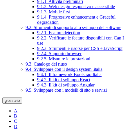
9.1.1. Attività preliminari
9.1.2. Web design responsivo e accessibile
9.1.3. Mobile first
9.1.4. Progressive enhancement e Graceful
degradation
9.2. Strumenti di supporto allo sviluppo del software
9.2.1. Feature detection
9.2.2. Verificare le feature disponibili con Can I
use
9.2.3. Strumenti e risorse per CSS e JavaScript
9.2.4. Supporto browser
9.2.5. Misurare le prestazioni
9.3. Catalogo del riuso
9.4. Sviluppare con il design system .italia
9.4.1. Il framework Bootstrap Italia
9.4.2. Il kit di sviluppo React
9.4.3. Il kit di sviluppo Angular
9.5. Sviluppare con i modelli di sito e servizi
glossario
A
B
C
D