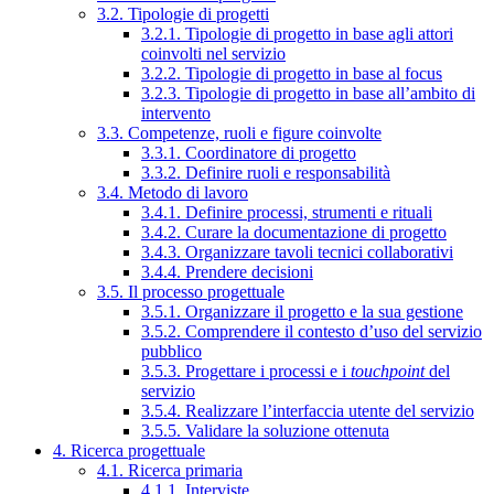
3.2. Tipologie di progetti
3.2.1. Tipologie di progetto in base agli attori
coinvolti nel servizio
3.2.2. Tipologie di progetto in base al focus
3.2.3. Tipologie di progetto in base all’ambito di
intervento
3.3. Competenze, ruoli e figure coinvolte
3.3.1. Coordinatore di progetto
3.3.2. Definire ruoli e responsabilità
3.4. Metodo di lavoro
3.4.1. Definire processi, strumenti e rituali
3.4.2. Curare la documentazione di progetto
3.4.3. Organizzare tavoli tecnici collaborativi
3.4.4. Prendere decisioni
3.5. Il processo progettuale
3.5.1. Organizzare il progetto e la sua gestione
3.5.2. Comprendere il contesto d’uso del servizio
pubblico
3.5.3. Progettare i processi e i
touchpoint
del
servizio
3.5.4. Realizzare l’interfaccia utente del servizio
3.5.5. Validare la soluzione ottenuta
4. Ricerca progettuale
4.1. Ricerca primaria
4.1.1. Interviste