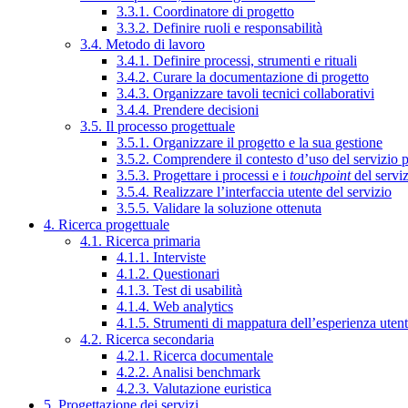
3.3.1. Coordinatore di progetto
3.3.2. Definire ruoli e responsabilità
3.4. Metodo di lavoro
3.4.1. Definire processi, strumenti e rituali
3.4.2. Curare la documentazione di progetto
3.4.3. Organizzare tavoli tecnici collaborativi
3.4.4. Prendere decisioni
3.5. Il processo progettuale
3.5.1. Organizzare il progetto e la sua gestione
3.5.2. Comprendere il contesto d’uso del servizio 
3.5.3. Progettare i processi e i
touchpoint
del servi
3.5.4. Realizzare l’interfaccia utente del servizio
3.5.5. Validare la soluzione ottenuta
4. Ricerca progettuale
4.1. Ricerca primaria
4.1.1. Interviste
4.1.2. Questionari
4.1.3. Test di usabilità
4.1.4. Web analytics
4.1.5. Strumenti di mappatura dell’esperienza uten
4.2. Ricerca secondaria
4.2.1. Ricerca documentale
4.2.2. Analisi benchmark
4.2.3. Valutazione euristica
5. Progettazione dei servizi