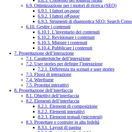
6.8.3. Consenso dei soggetti ritratti
6.9. Ottimizzazione per i motori di ricerca (SEO)
6.9.1. I fattori
on-page
6.9.2. I fattori
off-page
6.9.3. Strumenti di diagnostica SEO: Search Cons
6.10. Gestire i contenuti
6.10.1. L’inventario dei contenuti
6.10.2. Revisionare i contenuti
6.10.3. Migrare i contenuti
6.10.4. Pubblicare i contenuti
7. Progettazione dell’interazione
7.1. Caratteristiche dell’interazione
7.2. User stories per definire l’interazione
7.2.1. Differenza tra scenari e user stories
7.3. Flussi di interazione
7.4. Wireframe
7.5. Prototipi interattivi
8. Progettazione dell’interfaccia
8.1. Obiettivi dell’interfaccia
8.2. Elementi dell’interfaccia
8.2.1. Elementi di composizione
8.2.2. Elementi interattivi
8.2.3. Elementi testuali (microtesti)
8.3. Progettare e costruire in alta fedeltà
8.3.1. Layout di pagina