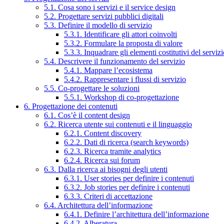
5.1. Cosa sono i servizi e il service design
5.2. Progettare servizi pubblici digitali
5.3. Definire il modello di servizio
5.3.1. Identificare gli attori coinvolti
5.3.2. Formulare la proposta di valore
5.3.3. Inquadrare gli elementi costitutivi del serviz
5.4. Descrivere il funzionamento del servizio
5.4.1. Mappare l’ecosistema
5.4.2. Rappresentare i flussi di servizio
5.5. Co-progettare le soluzioni
5.5.1. Workshop di co-progettazione
6. Progettazione dei contenuti
6.1. Cos’è il content design
6.2. Ricerca utente sui contenuti e il linguaggio
6.2.1. Content discovery
6.2.2. Dati di ricerca (search keywords)
6.2.3. Ricerca tramite analytics
6.2.4. Ricerca sui forum
6.3. Dalla ricerca ai bisogni degli utenti
6.3.1. User stories per definire i contenuti
6.3.2. Job stories per definire i contenuti
6.3.3. Criteri di accettazione
6.4. Architettura dell’informazione
6.4.1. Definire l’architettura dell’informazione
6.4.2. Alberatura