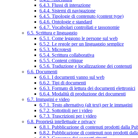
6.4.3. Flussi di interazione
6.4.4. Sistemi di navigazione
6.4.5. Tipologie di contenuto (content type)
6.4.6. Ontologie e standard
6.4.7. Vocabolari controllati e tassonomie
6.5. Scrittura e linguaggio
6.5.1. Come leggono le persone sul web
6.5.2. Le regole per un linguaggio semplice
6.5.3. Microtesti
6.5.4. Scrittura collaborativa
6.5.5. Content critique
6.5.6. Traduzione e localizzazione dei contenuti
6.6. Documenti
6.6.1. I documenti vanno sul web
6.6.2. Tipi di documenti
6.6.3. Formato di lettura dei documenti elettronici
6.6.4. Modalità di produzione dei documenti
6.7. Immagini e video
6.7.1. Testo alternativo (alt text) per le immagini
6.7.2. Sottotitoli per i video
6.7.3. Trascrizioni per i video
6.8. Proprietà intellettuale e privacy
6.8.1. Pubblicazione di contenuti prodotti dalla P
6.8.2. Pubblicazione di contenuti non prodotti dal