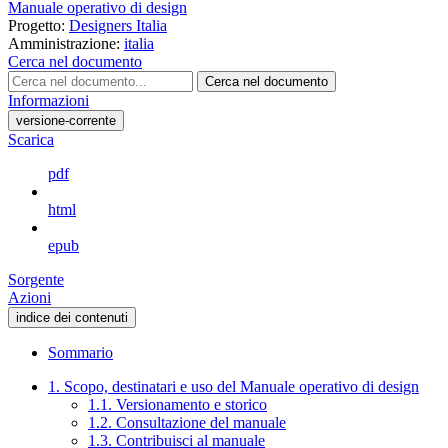
Manuale operativo di design
Progetto:
Designers Italia
Amministrazione:
italia
Cerca nel documento
Cerca nel documento
Informazioni
versione-corrente
Scarica
pdf
html
epub
Sorgente
Azioni
indice dei contenuti
Sommario
1. Scopo, destinatari e uso del Manuale operativo di design
1.1. Versionamento e storico
1.2. Consultazione del manuale
1.3. Contribuisci al manuale