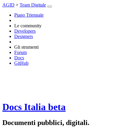
AGID
+
Team Digitale
Piano Triennale
Le community
Developers
Designers
Gli strumenti
Forum
Docs
GitHub
Docs Italia
beta
Documenti pubblici, digitali.