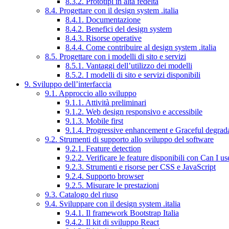
8.3.2. Prototipi in alta fedeltà
8.4. Progettare con il design system .italia
8.4.1. Documentazione
8.4.2. Benefici del design system
8.4.3. Risorse operative
8.4.4. Come contribuire al design system .italia
8.5. Progettare con i modelli di sito e servizi
8.5.1. Vantaggi dell’utilizzo dei modelli
8.5.2. I modelli di sito e servizi disponibili
9. Sviluppo dell’interfaccia
9.1. Approccio allo sviluppo
9.1.1. Attività preliminari
9.1.2. Web design responsivo e accessibile
9.1.3. Mobile first
9.1.4. Progressive enhancement e Graceful degrad
9.2. Strumenti di supporto allo sviluppo del software
9.2.1. Feature detection
9.2.2. Verificare le feature disponibili con Can I us
9.2.3. Strumenti e risorse per CSS e JavaScript
9.2.4. Supporto browser
9.2.5. Misurare le prestazioni
9.3. Catalogo del riuso
9.4. Sviluppare con il design system .italia
9.4.1. Il framework Bootstrap Italia
9.4.2. Il kit di sviluppo React