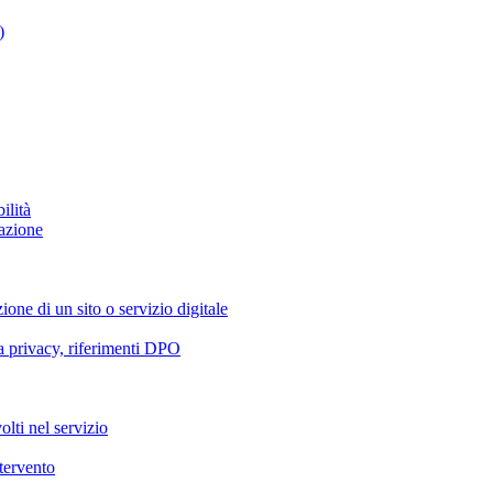
)
ilità
azione
ione di un sito o servizio digitale
va privacy, riferimenti DPO
olti nel servizio
ntervento