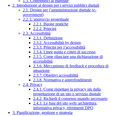
1.3. Contribuisci al manuale
2. Introduzione al design per i servizi pubblici digitali
2.1. Design per l’amministrazione digitale (
e-
government
)
2.2. L’approccio progettuale
2.2.1. Buone pratiche
2.2.2. Principi
2.3. Accessibilità
2.3.1. Definizione
2.3.2. Accessibilità by design
2.3.3. Principi per l’accessibilità
2.3.4. Linee guida e criteri di successo
2.3.5. Come rilasciare una dichiarazione di
accessibilità
2.3.6. Meccanismo di feedback e procedura di
attuazione
2.3.7. Obiettivi accessibilità
2.3.8. Normativa e approfondimenti
2.4. Privacy
2.4.1. Come rispettare la privacy sin dalla
progettazione di un sito o servizio digitale
2.4.2. Richiedi il consenso quando necessario
2.4.3. Le basi del sito web: architettura,
informativa privacy, riferimenti DPO
3. Pianificazione, gestione e strategia