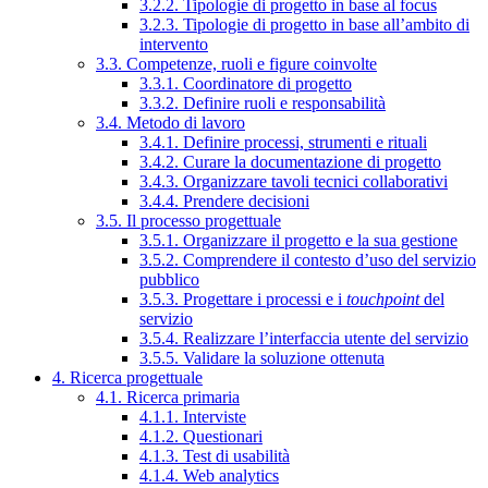
3.2.2. Tipologie di progetto in base al focus
3.2.3. Tipologie di progetto in base all’ambito di
intervento
3.3. Competenze, ruoli e figure coinvolte
3.3.1. Coordinatore di progetto
3.3.2. Definire ruoli e responsabilità
3.4. Metodo di lavoro
3.4.1. Definire processi, strumenti e rituali
3.4.2. Curare la documentazione di progetto
3.4.3. Organizzare tavoli tecnici collaborativi
3.4.4. Prendere decisioni
3.5. Il processo progettuale
3.5.1. Organizzare il progetto e la sua gestione
3.5.2. Comprendere il contesto d’uso del servizio
pubblico
3.5.3. Progettare i processi e i
touchpoint
del
servizio
3.5.4. Realizzare l’interfaccia utente del servizio
3.5.5. Validare la soluzione ottenuta
4. Ricerca progettuale
4.1. Ricerca primaria
4.1.1. Interviste
4.1.2. Questionari
4.1.3. Test di usabilità
4.1.4. Web analytics