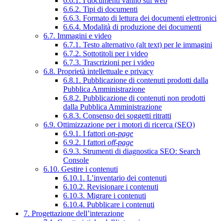
6.6.1. I documenti vanno sul web
6.6.2. Tipi di documenti
6.6.3. Formato di lettura dei documenti elettronici
6.6.4. Modalità di produzione dei documenti
6.7. Immagini e video
6.7.1. Testo alternativo (alt text) per le immagini
6.7.2. Sottotitoli per i video
6.7.3. Trascrizioni per i video
6.8. Proprietà intellettuale e privacy
6.8.1. Pubblicazione di contenuti prodotti dalla
Pubblica Amministrazione
6.8.2. Pubblicazione di contenuti non prodotti
dalla Pubblica Amministrazione
6.8.3. Consenso dei soggetti ritratti
6.9. Ottimizzazione per i motori di ricerca (SEO)
6.9.1. I fattori
on-page
6.9.2. I fattori
off-page
6.9.3. Strumenti di diagnostica SEO: Search
Console
6.10. Gestire i contenuti
6.10.1. L’inventario dei contenuti
6.10.2. Revisionare i contenuti
6.10.3. Migrare i contenuti
6.10.4. Pubblicare i contenuti
7. Progettazione dell’interazione