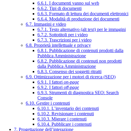
6.6.1. I documenti vanno sul web
6.6.2. Tipi di documenti
6.6.3. Formato di lettura dei documenti elettronici
6.6.4. Modalità di produzione dei documenti
6.7. Immagini e video
6.7.1. Testo alternativo (alt text) per le immagini
6.7.2. Sottotitoli per i video
6.7.3. Trascrizioni per i video
6.8. Proprietà intellettuale e privacy
6.8.1. Pubblicazione di contenuti prodotti dalla
Pubblica Amministrazione
6.8.2. Pubblicazione di contenuti non prodotti
dalla Pubblica Amministrazione
6.8.3. Consenso dei soggetti ritratti
6.9. Ottimizzazione per i motori di ricerca (SEO)
6.9.1. I fattori
on-page
6.9.2. I fattori
off-page
6.9.3. Strumenti di diagnostica SEO: Search
Console
6.10. Gestire i contenuti
6.10.1. L’inventario dei contenuti
6.10.2. Revisionare i contenuti
6.10.3. Migrare i contenuti
6.10.4. Pubblicare i contenuti
7. Progettazione dell’interazione