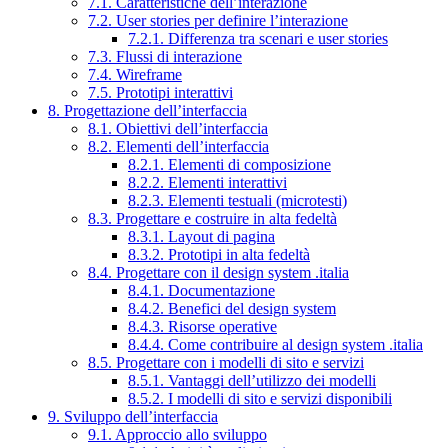
7.1. Caratteristiche dell’interazione
7.2. User stories per definire l’interazione
7.2.1. Differenza tra scenari e user stories
7.3. Flussi di interazione
7.4. Wireframe
7.5. Prototipi interattivi
8. Progettazione dell’interfaccia
8.1. Obiettivi dell’interfaccia
8.2. Elementi dell’interfaccia
8.2.1. Elementi di composizione
8.2.2. Elementi interattivi
8.2.3. Elementi testuali (microtesti)
8.3. Progettare e costruire in alta fedeltà
8.3.1. Layout di pagina
8.3.2. Prototipi in alta fedeltà
8.4. Progettare con il design system .italia
8.4.1. Documentazione
8.4.2. Benefici del design system
8.4.3. Risorse operative
8.4.4. Come contribuire al design system .italia
8.5. Progettare con i modelli di sito e servizi
8.5.1. Vantaggi dell’utilizzo dei modelli
8.5.2. I modelli di sito e servizi disponibili
9. Sviluppo dell’interfaccia
9.1. Approccio allo sviluppo