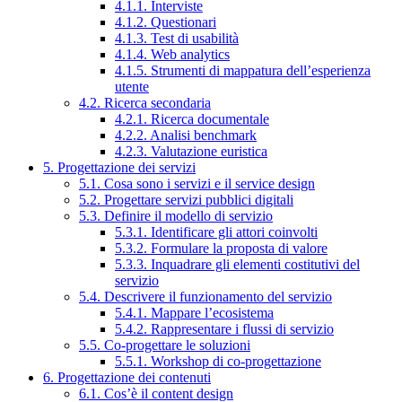
4.1.1. Interviste
4.1.2. Questionari
4.1.3. Test di usabilità
4.1.4. Web analytics
4.1.5. Strumenti di mappatura dell’esperienza
utente
4.2. Ricerca secondaria
4.2.1. Ricerca documentale
4.2.2. Analisi benchmark
4.2.3. Valutazione euristica
5. Progettazione dei servizi
5.1. Cosa sono i servizi e il service design
5.2. Progettare servizi pubblici digitali
5.3. Definire il modello di servizio
5.3.1. Identificare gli attori coinvolti
5.3.2. Formulare la proposta di valore
5.3.3. Inquadrare gli elementi costitutivi del
servizio
5.4. Descrivere il funzionamento del servizio
5.4.1. Mappare l’ecosistema
5.4.2. Rappresentare i flussi di servizio
5.5. Co-progettare le soluzioni
5.5.1. Workshop di co-progettazione
6. Progettazione dei contenuti
6.1. Cos’è il content design