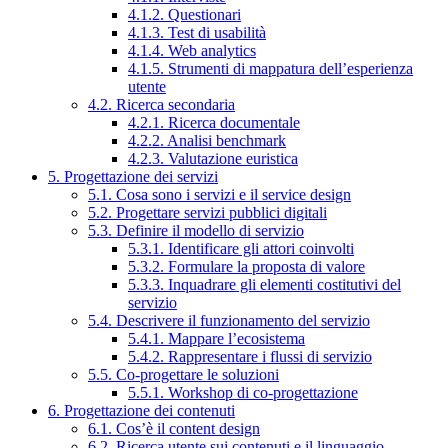
4.1.2. Questionari
4.1.3. Test di usabilità
4.1.4. Web analytics
4.1.5. Strumenti di mappatura dell’esperienza
utente
4.2. Ricerca secondaria
4.2.1. Ricerca documentale
4.2.2. Analisi benchmark
4.2.3. Valutazione euristica
5. Progettazione dei servizi
5.1. Cosa sono i servizi e il service design
5.2. Progettare servizi pubblici digitali
5.3. Definire il modello di servizio
5.3.1. Identificare gli attori coinvolti
5.3.2. Formulare la proposta di valore
5.3.3. Inquadrare gli elementi costitutivi del
servizio
5.4. Descrivere il funzionamento del servizio
5.4.1. Mappare l’ecosistema
5.4.2. Rappresentare i flussi di servizio
5.5. Co-progettare le soluzioni
5.5.1. Workshop di co-progettazione
6. Progettazione dei contenuti
6.1. Cos’è il content design
6.2. Ricerca utente sui contenuti e il linguaggio