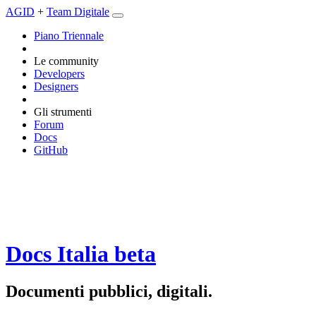
AGID
+
Team Digitale
Piano Triennale
Le community
Developers
Designers
Gli strumenti
Forum
Docs
GitHub
Docs Italia
beta
Documenti pubblici, digitali.