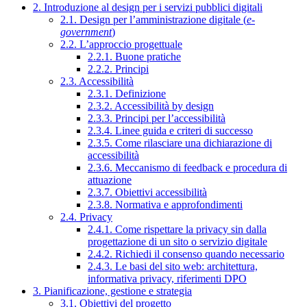
2. Introduzione al design per i servizi pubblici digitali
2.1. Design per l’amministrazione digitale (
e-
government
)
2.2. L’approccio progettuale
2.2.1. Buone pratiche
2.2.2. Principi
2.3. Accessibilità
2.3.1. Definizione
2.3.2. Accessibilità by design
2.3.3. Principi per l’accessibilità
2.3.4. Linee guida e criteri di successo
2.3.5. Come rilasciare una dichiarazione di
accessibilità
2.3.6. Meccanismo di feedback e procedura di
attuazione
2.3.7. Obiettivi accessibilità
2.3.8. Normativa e approfondimenti
2.4. Privacy
2.4.1. Come rispettare la privacy sin dalla
progettazione di un sito o servizio digitale
2.4.2. Richiedi il consenso quando necessario
2.4.3. Le basi del sito web: architettura,
informativa privacy, riferimenti DPO
3. Pianificazione, gestione e strategia
3.1. Obiettivi del progetto