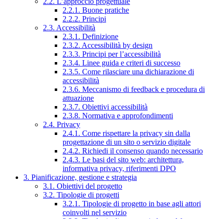
2.2. L’approccio progettuale
2.2.1. Buone pratiche
2.2.2. Principi
2.3. Accessibilità
2.3.1. Definizione
2.3.2. Accessibilità by design
2.3.3. Principi per l’accessibilità
2.3.4. Linee guida e criteri di successo
2.3.5. Come rilasciare una dichiarazione di
accessibilità
2.3.6. Meccanismo di feedback e procedura di
attuazione
2.3.7. Obiettivi accessibilità
2.3.8. Normativa e approfondimenti
2.4. Privacy
2.4.1. Come rispettare la privacy sin dalla
progettazione di un sito o servizio digitale
2.4.2. Richiedi il consenso quando necessario
2.4.3. Le basi del sito web: architettura,
informativa privacy, riferimenti DPO
3. Pianificazione, gestione e strategia
3.1. Obiettivi del progetto
3.2. Tipologie di progetti
3.2.1. Tipologie di progetto in base agli attori
coinvolti nel servizio