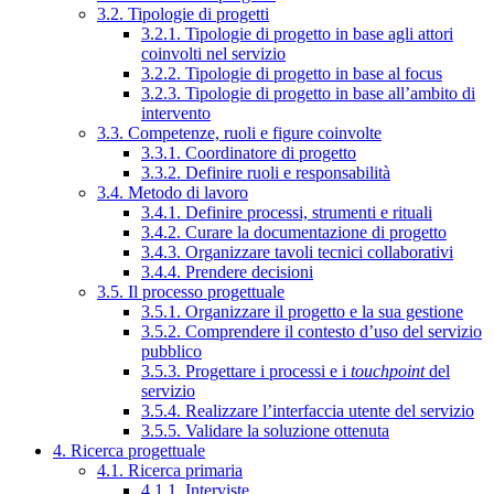
3.2. Tipologie di progetti
3.2.1. Tipologie di progetto in base agli attori
coinvolti nel servizio
3.2.2. Tipologie di progetto in base al focus
3.2.3. Tipologie di progetto in base all’ambito di
intervento
3.3. Competenze, ruoli e figure coinvolte
3.3.1. Coordinatore di progetto
3.3.2. Definire ruoli e responsabilità
3.4. Metodo di lavoro
3.4.1. Definire processi, strumenti e rituali
3.4.2. Curare la documentazione di progetto
3.4.3. Organizzare tavoli tecnici collaborativi
3.4.4. Prendere decisioni
3.5. Il processo progettuale
3.5.1. Organizzare il progetto e la sua gestione
3.5.2. Comprendere il contesto d’uso del servizio
pubblico
3.5.3. Progettare i processi e i
touchpoint
del
servizio
3.5.4. Realizzare l’interfaccia utente del servizio
3.5.5. Validare la soluzione ottenuta
4. Ricerca progettuale
4.1. Ricerca primaria
4.1.1. Interviste