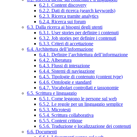
6.2.1. Content discovery
6.2.2. Dati di ricerca (search keywords)
6.2.3. Ricerca tramite analytics
6.2.4. Ricerca sui forum
6.3. Dalla ricerca ai bisogni degli utenti
6.3.1. User stories per definire i contenuti
6.3.2. Job stories per definire i contenuti
6.3.3. Criteri di accettazione
6.4. Architettura dell’informazione
6.4.1. Definire l’architettura dell’informazione
6.4.2. Alberatura
6.4.3. Flussi di interazione
6.4.4. Sistemi di navigazione
6.4.5. Tipologie di contenuto (content type)
6.4.6. Ontologie e standard
6.4.7. Vocabolari controllati e tassonomie
6.5. Scrittura e linguaggio
6.5.1. Come leggono le persone sul web
6.5.2. Le regole per un linguaggio semplice
6.5.3. Microtesti
6.5.4. Scrittura collaborativa
6.5.5. Content critique
6.5.6. Traduzione e localizzazione dei contenuti
6.6. Documenti