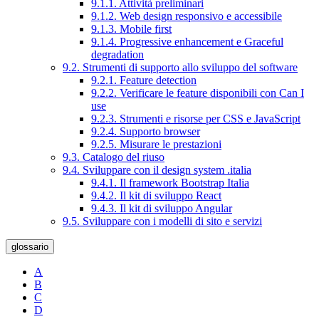
9.1.1. Attività preliminari
9.1.2. Web design responsivo e accessibile
9.1.3. Mobile first
9.1.4. Progressive enhancement e Graceful
degradation
9.2. Strumenti di supporto allo sviluppo del software
9.2.1. Feature detection
9.2.2. Verificare le feature disponibili con Can I
use
9.2.3. Strumenti e risorse per CSS e JavaScript
9.2.4. Supporto browser
9.2.5. Misurare le prestazioni
9.3. Catalogo del riuso
9.4. Sviluppare con il design system .italia
9.4.1. Il framework Bootstrap Italia
9.4.2. Il kit di sviluppo React
9.4.3. Il kit di sviluppo Angular
9.5. Sviluppare con i modelli di sito e servizi
glossario
A
B
C
D