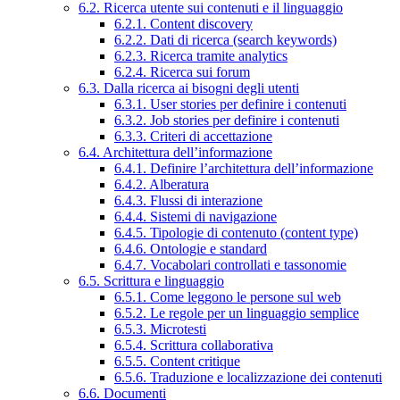
6.2. Ricerca utente sui contenuti e il linguaggio
6.2.1. Content discovery
6.2.2. Dati di ricerca (search keywords)
6.2.3. Ricerca tramite analytics
6.2.4. Ricerca sui forum
6.3. Dalla ricerca ai bisogni degli utenti
6.3.1. User stories per definire i contenuti
6.3.2. Job stories per definire i contenuti
6.3.3. Criteri di accettazione
6.4. Architettura dell’informazione
6.4.1. Definire l’architettura dell’informazione
6.4.2. Alberatura
6.4.3. Flussi di interazione
6.4.4. Sistemi di navigazione
6.4.5. Tipologie di contenuto (content type)
6.4.6. Ontologie e standard
6.4.7. Vocabolari controllati e tassonomie
6.5. Scrittura e linguaggio
6.5.1. Come leggono le persone sul web
6.5.2. Le regole per un linguaggio semplice
6.5.3. Microtesti
6.5.4. Scrittura collaborativa
6.5.5. Content critique
6.5.6. Traduzione e localizzazione dei contenuti
6.6. Documenti