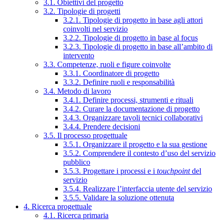
3.1. Obiettivi del progetto
3.2. Tipologie di progetti
3.2.1. Tipologie di progetto in base agli attori
coinvolti nel servizio
3.2.2. Tipologie di progetto in base al focus
3.2.3. Tipologie di progetto in base all’ambito di
intervento
3.3. Competenze, ruoli e figure coinvolte
3.3.1. Coordinatore di progetto
3.3.2. Definire ruoli e responsabilità
3.4. Metodo di lavoro
3.4.1. Definire processi, strumenti e rituali
3.4.2. Curare la documentazione di progetto
3.4.3. Organizzare tavoli tecnici collaborativi
3.4.4. Prendere decisioni
3.5. Il processo progettuale
3.5.1. Organizzare il progetto e la sua gestione
3.5.2. Comprendere il contesto d’uso del servizio
pubblico
3.5.3. Progettare i processi e i
touchpoint
del
servizio
3.5.4. Realizzare l’interfaccia utente del servizio
3.5.5. Validare la soluzione ottenuta
4. Ricerca progettuale
4.1. Ricerca primaria