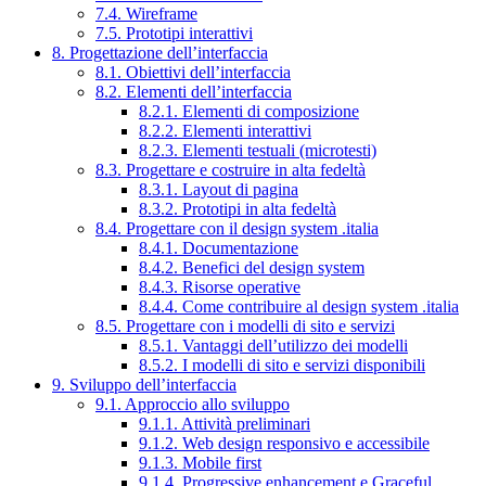
7.4. Wireframe
7.5. Prototipi interattivi
8. Progettazione dell’interfaccia
8.1. Obiettivi dell’interfaccia
8.2. Elementi dell’interfaccia
8.2.1. Elementi di composizione
8.2.2. Elementi interattivi
8.2.3. Elementi testuali (microtesti)
8.3. Progettare e costruire in alta fedeltà
8.3.1. Layout di pagina
8.3.2. Prototipi in alta fedeltà
8.4. Progettare con il design system .italia
8.4.1. Documentazione
8.4.2. Benefici del design system
8.4.3. Risorse operative
8.4.4. Come contribuire al design system .italia
8.5. Progettare con i modelli di sito e servizi
8.5.1. Vantaggi dell’utilizzo dei modelli
8.5.2. I modelli di sito e servizi disponibili
9. Sviluppo dell’interfaccia
9.1. Approccio allo sviluppo
9.1.1. Attività preliminari
9.1.2. Web design responsivo e accessibile
9.1.3. Mobile first
9.1.4. Progressive enhancement e Graceful