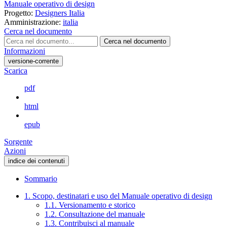
Manuale operativo di design
Progetto:
Designers Italia
Amministrazione:
italia
Cerca nel documento
Cerca nel documento
Informazioni
versione-corrente
Scarica
pdf
html
epub
Sorgente
Azioni
indice dei contenuti
Sommario
1. Scopo, destinatari e uso del Manuale operativo di design
1.1. Versionamento e storico
1.2. Consultazione del manuale
1.3. Contribuisci al manuale