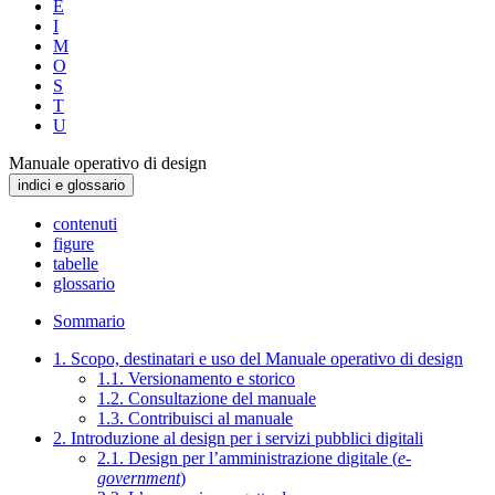
E
I
M
O
S
T
U
Manuale operativo di design
indici e glossario
contenuti
figure
tabelle
glossario
Sommario
1. Scopo, destinatari e uso del Manuale operativo di design
1.1. Versionamento e storico
1.2. Consultazione del manuale
1.3. Contribuisci al manuale
2. Introduzione al design per i servizi pubblici digitali
2.1. Design per l’amministrazione digitale (
e-
government
)