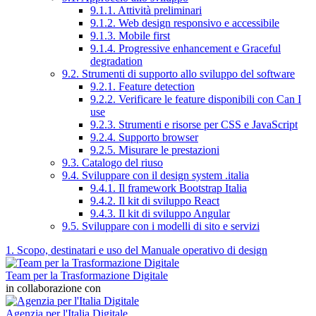
9.1.1. Attività preliminari
9.1.2. Web design responsivo e accessibile
9.1.3. Mobile first
9.1.4. Progressive enhancement e Graceful
degradation
9.2. Strumenti di supporto allo sviluppo del software
9.2.1. Feature detection
9.2.2. Verificare le feature disponibili con Can I
use
9.2.3. Strumenti e risorse per CSS e JavaScript
9.2.4. Supporto browser
9.2.5. Misurare le prestazioni
9.3. Catalogo del riuso
9.4. Sviluppare con il design system .italia
9.4.1. Il framework Bootstrap Italia
9.4.2. Il kit di sviluppo React
9.4.3. Il kit di sviluppo Angular
9.5. Sviluppare con i modelli di sito e servizi
1. Scopo, destinatari e uso del Manuale operativo di design
Team per la Trasformazione Digitale
in collaborazione con
Agenzia per l'Italia Digitale