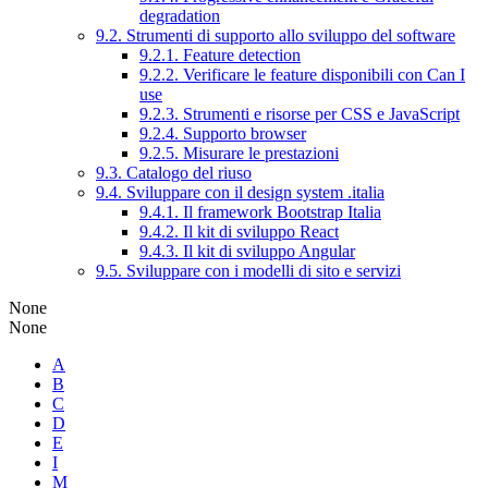
degradation
9.2. Strumenti di supporto allo sviluppo del software
9.2.1. Feature detection
9.2.2. Verificare le feature disponibili con Can I
use
9.2.3. Strumenti e risorse per CSS e JavaScript
9.2.4. Supporto browser
9.2.5. Misurare le prestazioni
9.3. Catalogo del riuso
9.4. Sviluppare con il design system .italia
9.4.1. Il framework Bootstrap Italia
9.4.2. Il kit di sviluppo React
9.4.3. Il kit di sviluppo Angular
9.5. Sviluppare con i modelli di sito e servizi
None
None
A
B
C
D
E
I
M