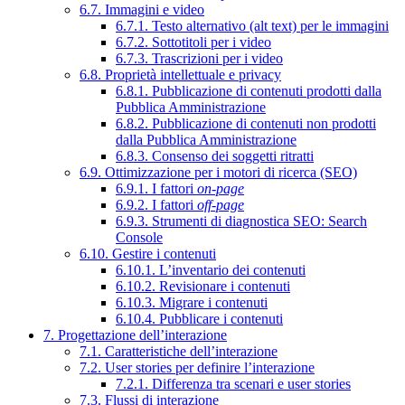
6.7. Immagini e video
6.7.1. Testo alternativo (alt text) per le immagini
6.7.2. Sottotitoli per i video
6.7.3. Trascrizioni per i video
6.8. Proprietà intellettuale e privacy
6.8.1. Pubblicazione di contenuti prodotti dalla
Pubblica Amministrazione
6.8.2. Pubblicazione di contenuti non prodotti
dalla Pubblica Amministrazione
6.8.3. Consenso dei soggetti ritratti
6.9. Ottimizzazione per i motori di ricerca (SEO)
6.9.1. I fattori
on-page
6.9.2. I fattori
off-page
6.9.3. Strumenti di diagnostica SEO: Search
Console
6.10. Gestire i contenuti
6.10.1. L’inventario dei contenuti
6.10.2. Revisionare i contenuti
6.10.3. Migrare i contenuti
6.10.4. Pubblicare i contenuti
7. Progettazione dell’interazione
7.1. Caratteristiche dell’interazione
7.2. User stories per definire l’interazione
7.2.1. Differenza tra scenari e user stories
7.3. Flussi di interazione