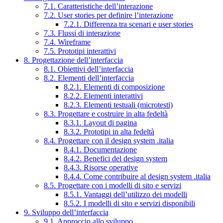
7.1. Caratteristiche dell’interazione
7.2. User stories per definire l’interazione
7.2.1. Differenza tra scenari e user stories
7.3. Flussi di interazione
7.4. Wireframe
7.5. Prototipi interattivi
8. Progettazione dell’interfaccia
8.1. Obiettivi dell’interfaccia
8.2. Elementi dell’interfaccia
8.2.1. Elementi di composizione
8.2.2. Elementi interattivi
8.2.3. Elementi testuali (microtesti)
8.3. Progettare e costruire in alta fedeltà
8.3.1. Layout di pagina
8.3.2. Prototipi in alta fedeltà
8.4. Progettare con il design system .italia
8.4.1. Documentazione
8.4.2. Benefici del design system
8.4.3. Risorse operative
8.4.4. Come contribuire al design system .italia
8.5. Progettare con i modelli di sito e servizi
8.5.1. Vantaggi dell’utilizzo dei modelli
8.5.2. I modelli di sito e servizi disponibili
9. Sviluppo dell’interfaccia
9.1. Approccio allo sviluppo