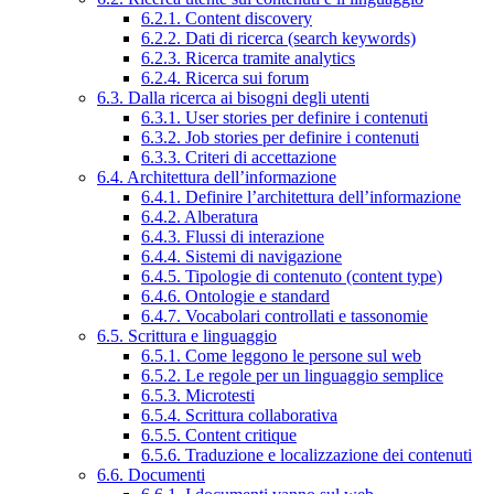
6.2.1. Content discovery
6.2.2. Dati di ricerca (search keywords)
6.2.3. Ricerca tramite analytics
6.2.4. Ricerca sui forum
6.3. Dalla ricerca ai bisogni degli utenti
6.3.1. User stories per definire i contenuti
6.3.2. Job stories per definire i contenuti
6.3.3. Criteri di accettazione
6.4. Architettura dell’informazione
6.4.1. Definire l’architettura dell’informazione
6.4.2. Alberatura
6.4.3. Flussi di interazione
6.4.4. Sistemi di navigazione
6.4.5. Tipologie di contenuto (content type)
6.4.6. Ontologie e standard
6.4.7. Vocabolari controllati e tassonomie
6.5. Scrittura e linguaggio
6.5.1. Come leggono le persone sul web
6.5.2. Le regole per un linguaggio semplice
6.5.3. Microtesti
6.5.4. Scrittura collaborativa
6.5.5. Content critique
6.5.6. Traduzione e localizzazione dei contenuti
6.6. Documenti