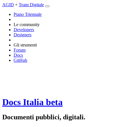
AGID
+
Team Digitale
Piano Triennale
Le community
Developers
Designers
Gli strumenti
Forum
Docs
GitHub
Docs Italia
beta
Documenti pubblici, digitali.