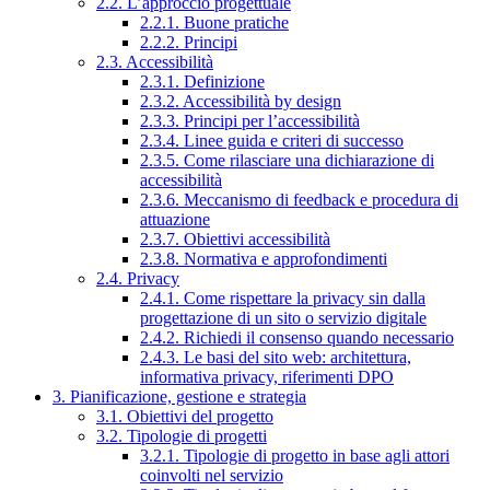
2.2. L’approccio progettuale
2.2.1. Buone pratiche
2.2.2. Principi
2.3. Accessibilità
2.3.1. Definizione
2.3.2. Accessibilità by design
2.3.3. Principi per l’accessibilità
2.3.4. Linee guida e criteri di successo
2.3.5. Come rilasciare una dichiarazione di
accessibilità
2.3.6. Meccanismo di feedback e procedura di
attuazione
2.3.7. Obiettivi accessibilità
2.3.8. Normativa e approfondimenti
2.4. Privacy
2.4.1. Come rispettare la privacy sin dalla
progettazione di un sito o servizio digitale
2.4.2. Richiedi il consenso quando necessario
2.4.3. Le basi del sito web: architettura,
informativa privacy, riferimenti DPO
3. Pianificazione, gestione e strategia
3.1. Obiettivi del progetto
3.2. Tipologie di progetti
3.2.1. Tipologie di progetto in base agli attori
coinvolti nel servizio