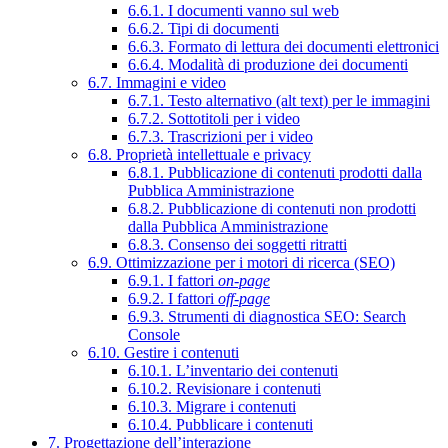
6.6.1. I documenti vanno sul web
6.6.2. Tipi di documenti
6.6.3. Formato di lettura dei documenti elettronici
6.6.4. Modalità di produzione dei documenti
6.7. Immagini e video
6.7.1. Testo alternativo (alt text) per le immagini
6.7.2. Sottotitoli per i video
6.7.3. Trascrizioni per i video
6.8. Proprietà intellettuale e privacy
6.8.1. Pubblicazione di contenuti prodotti dalla
Pubblica Amministrazione
6.8.2. Pubblicazione di contenuti non prodotti
dalla Pubblica Amministrazione
6.8.3. Consenso dei soggetti ritratti
6.9. Ottimizzazione per i motori di ricerca (SEO)
6.9.1. I fattori
on-page
6.9.2. I fattori
off-page
6.9.3. Strumenti di diagnostica SEO: Search
Console
6.10. Gestire i contenuti
6.10.1. L’inventario dei contenuti
6.10.2. Revisionare i contenuti
6.10.3. Migrare i contenuti
6.10.4. Pubblicare i contenuti
7. Progettazione dell’interazione