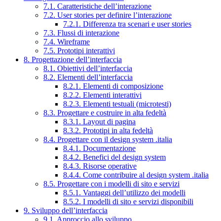
7.1. Caratteristiche dell’interazione
7.2. User stories per definire l’interazione
7.2.1. Differenza tra scenari e user stories
7.3. Flussi di interazione
7.4. Wireframe
7.5. Prototipi interattivi
8. Progettazione dell’interfaccia
8.1. Obiettivi dell’interfaccia
8.2. Elementi dell’interfaccia
8.2.1. Elementi di composizione
8.2.2. Elementi interattivi
8.2.3. Elementi testuali (microtesti)
8.3. Progettare e costruire in alta fedeltà
8.3.1. Layout di pagina
8.3.2. Prototipi in alta fedeltà
8.4. Progettare con il design system .italia
8.4.1. Documentazione
8.4.2. Benefici del design system
8.4.3. Risorse operative
8.4.4. Come contribuire al design system .italia
8.5. Progettare con i modelli di sito e servizi
8.5.1. Vantaggi dell’utilizzo dei modelli
8.5.2. I modelli di sito e servizi disponibili
9. Sviluppo dell’interfaccia
9.1. Approccio allo sviluppo