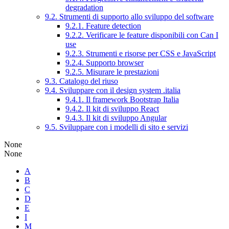
degradation
9.2. Strumenti di supporto allo sviluppo del software
9.2.1. Feature detection
9.2.2. Verificare le feature disponibili con Can I
use
9.2.3. Strumenti e risorse per CSS e JavaScript
9.2.4. Supporto browser
9.2.5. Misurare le prestazioni
9.3. Catalogo del riuso
9.4. Sviluppare con il design system .italia
9.4.1. Il framework Bootstrap Italia
9.4.2. Il kit di sviluppo React
9.4.3. Il kit di sviluppo Angular
9.5. Sviluppare con i modelli di sito e servizi
None
None
A
B
C
D
E
I
M