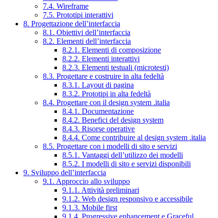
7.4. Wireframe
7.5. Prototipi interattivi
8. Progettazione dell’interfaccia
8.1. Obiettivi dell’interfaccia
8.2. Elementi dell’interfaccia
8.2.1. Elementi di composizione
8.2.2. Elementi interattivi
8.2.3. Elementi testuali (microtesti)
8.3. Progettare e costruire in alta fedeltà
8.3.1. Layout di pagina
8.3.2. Prototipi in alta fedeltà
8.4. Progettare con il design system .italia
8.4.1. Documentazione
8.4.2. Benefici del design system
8.4.3. Risorse operative
8.4.4. Come contribuire al design system .italia
8.5. Progettare con i modelli di sito e servizi
8.5.1. Vantaggi dell’utilizzo dei modelli
8.5.2. I modelli di sito e servizi disponibili
9. Sviluppo dell’interfaccia
9.1. Approccio allo sviluppo
9.1.1. Attività preliminari
9.1.2. Web design responsivo e accessibile
9.1.3. Mobile first
9.1.4. Progressive enhancement e Graceful