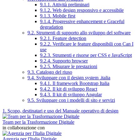
9.1.1. Attività preliminari
9.1.2. Web design responsivo e accessibile
9.1.3. Mobile first
9.1.4. Progressive enhancement e Graceful
degradation
9.2. Strumenti di supporto allo sviluppo del software
9.2.1. Feature detection
9.2.2. Verificare le feature disponibili con Can I
use
9.2.3. Strumenti e risorse per CSS e JavaScript
9.2.4. Supporto browser
9.2.5. Misurare le prestazioni
9.3. Catalogo del riuso
9.4. Sviluppare con il design system .italia
9.4.1. Il framework Bootstrap Italia
9.4.2. Il kit di sviluppo React
9.4.3. Il kit di sviluppo Angular
9.5. Sviluppare con i modelli di sito e servizi
1. Scopo, destinatari e uso del Manuale operativo di design
Team per la Trasformazione Digitale
in collaborazione con
Agenzia per l'Italia Digitale