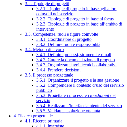
3.2. Tipologie di progetti
3.2.1. Tipologie di progetto in base agli attori
coinvolti nel servizio
3.2.2. Tipologie di progetto in base al focus
3.2.3. Tipologie di progetto in base all’ambito di
intervento
3.3. Competenze, ruoli e figure coinvolte
3.3.1. Coordinatore di progetto
3.3.2. Definire ruoli e responsabilità
3.4. Metodo di lavoro
3.4.1. Definire processi, strumenti e rituali
3.4.2. Curare la documentazione di progetto
3.4.3. Organizzare tavoli tecnici collaborativi
3.4.4. Prendere decisioni
3.5. Il processo progettuale
3.5.1. Organizzare il progetto e la sua gestione
3.5.2. Comprendere il contesto d’uso del servizio
pubblico
3.5.3. Progettare i processi e i
touchpoint
del
servizio
3.5.4. Realizzare l’interfaccia utente del servizio
3.5.5. Validare la soluzione ottenuta
4. Ricerca progettuale
4.1. Ricerca primaria
4.1.1. Interviste