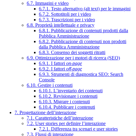
6.7. Immagini e video
6.7.1. Testo alternativo (alt text) per le immagini
6.7.2. Sottotitoli per i video
6.7.3. Trascrizioni per i video
6.8. Proprietà intellettuale e privacy
6.8.1. Pubblicazione di contenuti prodotti dalla
Pubblica Amministrazione
6.8.2. Pubblicazione di contenuti non prodotti
dalla Pubblica Amministrazione
6.8.3. Consenso dei soggetti ritratti
6.9. Ottimizzazione per i motori di ricerca (SEO)
6.9.1. I fattori
on-page
6.9.2. I fattori
off-page
6.9.3. Strumenti di diagnostica SEO: Search
Console
6.10. Gestire i contenuti
6.10.1. L’inventario dei contenuti
6.10.2. Revisionare i contenuti
6.10.3. Migrare i contenuti
6.10.4. Pubblicare i contenuti
7. Progettazione dell’interazione
7.1. Caratteristiche dell’interazione
7.2. User stories per definire l’interazione
7.2.1. Differenza tra scenari e user stories
7.3. Flussi di interazione