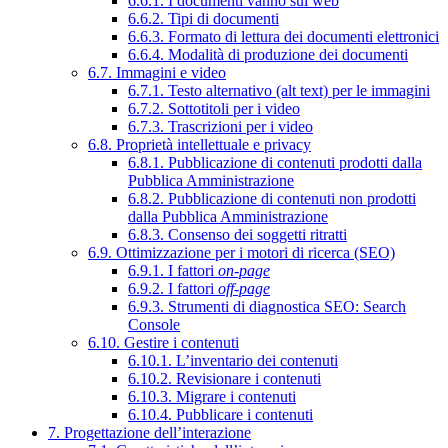
6.6.1. I documenti vanno sul web
6.6.2. Tipi di documenti
6.6.3. Formato di lettura dei documenti elettronici
6.6.4. Modalità di produzione dei documenti
6.7. Immagini e video
6.7.1. Testo alternativo (alt text) per le immagini
6.7.2. Sottotitoli per i video
6.7.3. Trascrizioni per i video
6.8. Proprietà intellettuale e privacy
6.8.1. Pubblicazione di contenuti prodotti dalla
Pubblica Amministrazione
6.8.2. Pubblicazione di contenuti non prodotti
dalla Pubblica Amministrazione
6.8.3. Consenso dei soggetti ritratti
6.9. Ottimizzazione per i motori di ricerca (SEO)
6.9.1. I fattori
on-page
6.9.2. I fattori
off-page
6.9.3. Strumenti di diagnostica SEO: Search
Console
6.10. Gestire i contenuti
6.10.1. L’inventario dei contenuti
6.10.2. Revisionare i contenuti
6.10.3. Migrare i contenuti
6.10.4. Pubblicare i contenuti
7. Progettazione dell’interazione