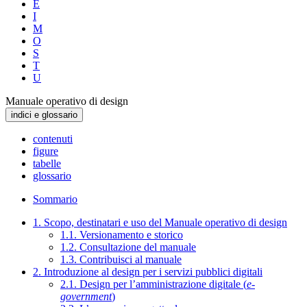
E
I
M
O
S
T
U
Manuale operativo di design
indici e glossario
contenuti
figure
tabelle
glossario
Sommario
1. Scopo, destinatari e uso del Manuale operativo di design
1.1. Versionamento e storico
1.2. Consultazione del manuale
1.3. Contribuisci al manuale
2. Introduzione al design per i servizi pubblici digitali
2.1. Design per l’amministrazione digitale (
e-
government
)