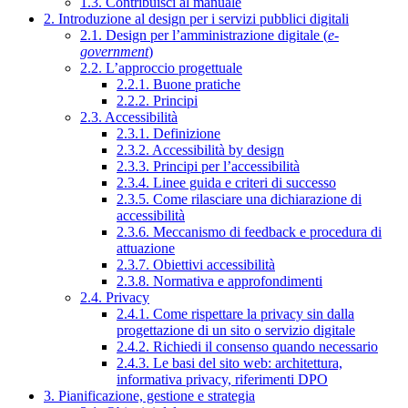
1.3. Contribuisci al manuale
2. Introduzione al design per i servizi pubblici digitali
2.1. Design per l’amministrazione digitale (
e-
government
)
2.2. L’approccio progettuale
2.2.1. Buone pratiche
2.2.2. Principi
2.3. Accessibilità
2.3.1. Definizione
2.3.2. Accessibilità by design
2.3.3. Principi per l’accessibilità
2.3.4. Linee guida e criteri di successo
2.3.5. Come rilasciare una dichiarazione di
accessibilità
2.3.6. Meccanismo di feedback e procedura di
attuazione
2.3.7. Obiettivi accessibilità
2.3.8. Normativa e approfondimenti
2.4. Privacy
2.4.1. Come rispettare la privacy sin dalla
progettazione di un sito o servizio digitale
2.4.2. Richiedi il consenso quando necessario
2.4.3. Le basi del sito web: architettura,
informativa privacy, riferimenti DPO
3. Pianificazione, gestione e strategia