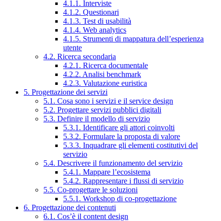
4.1.1. Interviste
4.1.2. Questionari
4.1.3. Test di usabilità
4.1.4. Web analytics
4.1.5. Strumenti di mappatura dell’esperienza
utente
4.2. Ricerca secondaria
4.2.1. Ricerca documentale
4.2.2. Analisi benchmark
4.2.3. Valutazione euristica
5. Progettazione dei servizi
5.1. Cosa sono i servizi e il service design
5.2. Progettare servizi pubblici digitali
5.3. Definire il modello di servizio
5.3.1. Identificare gli attori coinvolti
5.3.2. Formulare la proposta di valore
5.3.3. Inquadrare gli elementi costitutivi del
servizio
5.4. Descrivere il funzionamento del servizio
5.4.1. Mappare l’ecosistema
5.4.2. Rappresentare i flussi di servizio
5.5. Co-progettare le soluzioni
5.5.1. Workshop di co-progettazione
6. Progettazione dei contenuti
6.1. Cos’è il content design