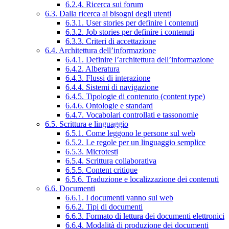
6.2.4. Ricerca sui forum
6.3. Dalla ricerca ai bisogni degli utenti
6.3.1. User stories per definire i contenuti
6.3.2. Job stories per definire i contenuti
6.3.3. Criteri di accettazione
6.4. Architettura dell’informazione
6.4.1. Definire l’architettura dell’informazione
6.4.2. Alberatura
6.4.3. Flussi di interazione
6.4.4. Sistemi di navigazione
6.4.5. Tipologie di contenuto (content type)
6.4.6. Ontologie e standard
6.4.7. Vocabolari controllati e tassonomie
6.5. Scrittura e linguaggio
6.5.1. Come leggono le persone sul web
6.5.2. Le regole per un linguaggio semplice
6.5.3. Microtesti
6.5.4. Scrittura collaborativa
6.5.5. Content critique
6.5.6. Traduzione e localizzazione dei contenuti
6.6. Documenti
6.6.1. I documenti vanno sul web
6.6.2. Tipi di documenti
6.6.3. Formato di lettura dei documenti elettronici
6.6.4. Modalità di produzione dei documenti