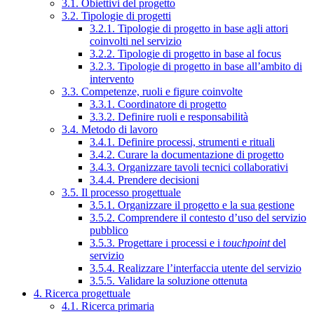
3.1. Obiettivi del progetto
3.2. Tipologie di progetti
3.2.1. Tipologie di progetto in base agli attori
coinvolti nel servizio
3.2.2. Tipologie di progetto in base al focus
3.2.3. Tipologie di progetto in base all’ambito di
intervento
3.3. Competenze, ruoli e figure coinvolte
3.3.1. Coordinatore di progetto
3.3.2. Definire ruoli e responsabilità
3.4. Metodo di lavoro
3.4.1. Definire processi, strumenti e rituali
3.4.2. Curare la documentazione di progetto
3.4.3. Organizzare tavoli tecnici collaborativi
3.4.4. Prendere decisioni
3.5. Il processo progettuale
3.5.1. Organizzare il progetto e la sua gestione
3.5.2. Comprendere il contesto d’uso del servizio
pubblico
3.5.3. Progettare i processi e i
touchpoint
del
servizio
3.5.4. Realizzare l’interfaccia utente del servizio
3.5.5. Validare la soluzione ottenuta
4. Ricerca progettuale
4.1. Ricerca primaria