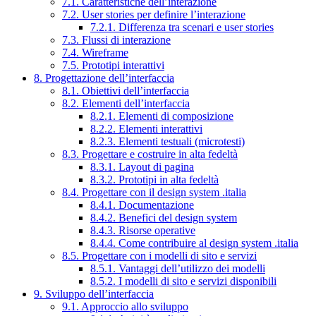
7.1. Caratteristiche dell’interazione
7.2. User stories per definire l’interazione
7.2.1. Differenza tra scenari e user stories
7.3. Flussi di interazione
7.4. Wireframe
7.5. Prototipi interattivi
8. Progettazione dell’interfaccia
8.1. Obiettivi dell’interfaccia
8.2. Elementi dell’interfaccia
8.2.1. Elementi di composizione
8.2.2. Elementi interattivi
8.2.3. Elementi testuali (microtesti)
8.3. Progettare e costruire in alta fedeltà
8.3.1. Layout di pagina
8.3.2. Prototipi in alta fedeltà
8.4. Progettare con il design system .italia
8.4.1. Documentazione
8.4.2. Benefici del design system
8.4.3. Risorse operative
8.4.4. Come contribuire al design system .italia
8.5. Progettare con i modelli di sito e servizi
8.5.1. Vantaggi dell’utilizzo dei modelli
8.5.2. I modelli di sito e servizi disponibili
9. Sviluppo dell’interfaccia
9.1. Approccio allo sviluppo