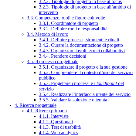
3.2.2. Tipologie di progetto in base al focus
3.2.3. Tipologie di progetto in base all’ambito di
intervento
3.3. Competenze, ruoli e figure coinvolte
3.3.1. Coordinatore di progetto
3.3.2. Definire ruoli e responsabilità
3.4. Metodo di lavoro
3.4.1. Definire processi, strumenti e rituali
3.4.2. Curare la documentazione di progetto
3.4.3. Organizzare tavoli tecnici collaborativi
3.4.4. Prendere decisioni
3.5. Il processo progettuale
3.5.1. Organizzare il progetto e la sua gestione
3.5.2. Comprendere il contesto d’uso del servizio
pubblico
3.5.3. Progettare i processi e i
touchpoint
del
servizio
3.5.4. Realizzare l’interfaccia utente del servizio
3.5.5. Validare la soluzione ottenuta
4. Ricerca progettuale
4.1. Ricerca primaria
4.1.1. Interviste
4.1.2. Questionari
4.1.3. Test di usabilità
4.1.4. Web analytics