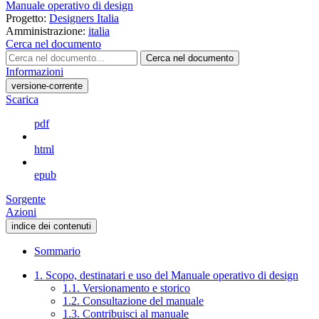
Manuale operativo di design
Progetto:
Designers Italia
Amministrazione:
italia
Cerca nel documento
Cerca nel documento
Informazioni
versione-corrente
Scarica
pdf
html
epub
Sorgente
Azioni
indice dei contenuti
Sommario
1. Scopo, destinatari e uso del Manuale operativo di design
1.1. Versionamento e storico
1.2. Consultazione del manuale
1.3. Contribuisci al manuale