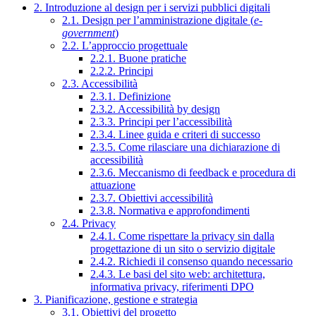
2. Introduzione al design per i servizi pubblici digitali
2.1. Design per l’amministrazione digitale (
e-
government
)
2.2. L’approccio progettuale
2.2.1. Buone pratiche
2.2.2. Principi
2.3. Accessibilità
2.3.1. Definizione
2.3.2. Accessibilità by design
2.3.3. Principi per l’accessibilità
2.3.4. Linee guida e criteri di successo
2.3.5. Come rilasciare una dichiarazione di
accessibilità
2.3.6. Meccanismo di feedback e procedura di
attuazione
2.3.7. Obiettivi accessibilità
2.3.8. Normativa e approfondimenti
2.4. Privacy
2.4.1. Come rispettare la privacy sin dalla
progettazione di un sito o servizio digitale
2.4.2. Richiedi il consenso quando necessario
2.4.3. Le basi del sito web: architettura,
informativa privacy, riferimenti DPO
3. Pianificazione, gestione e strategia
3.1. Obiettivi del progetto