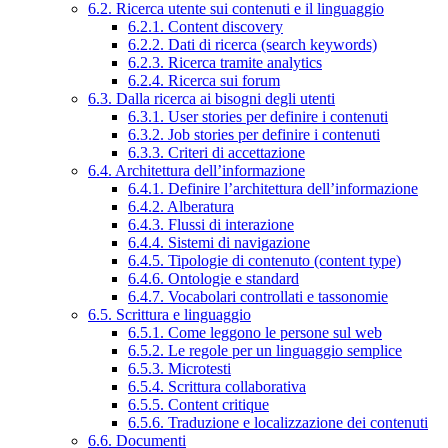
6.2. Ricerca utente sui contenuti e il linguaggio
6.2.1. Content discovery
6.2.2. Dati di ricerca (search keywords)
6.2.3. Ricerca tramite analytics
6.2.4. Ricerca sui forum
6.3. Dalla ricerca ai bisogni degli utenti
6.3.1. User stories per definire i contenuti
6.3.2. Job stories per definire i contenuti
6.3.3. Criteri di accettazione
6.4. Architettura dell’informazione
6.4.1. Definire l’architettura dell’informazione
6.4.2. Alberatura
6.4.3. Flussi di interazione
6.4.4. Sistemi di navigazione
6.4.5. Tipologie di contenuto (content type)
6.4.6. Ontologie e standard
6.4.7. Vocabolari controllati e tassonomie
6.5. Scrittura e linguaggio
6.5.1. Come leggono le persone sul web
6.5.2. Le regole per un linguaggio semplice
6.5.3. Microtesti
6.5.4. Scrittura collaborativa
6.5.5. Content critique
6.5.6. Traduzione e localizzazione dei contenuti
6.6. Documenti