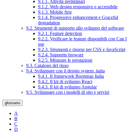
9.1.1. Attività preliminari
9.1.2. Web design responsivo e accessibile
9.1.3. Mobile first
9.1.4. Progressive enhancement e Graceful
degradation
9.2. Strumenti di supporto allo sviluppo del software
9.2.1. Feature detection
9.2.2. Verificare le feature disponibili con Can I
use
9.2.3. Strumenti e risorse per CSS e JavaScript
9.2.4. Supporto browser
9.2.5. Misurare le prestazioni
9.3. Catalogo del riuso
9.4. Sviluppare con il design system .italia
9.4.1. Il framework Bootstrap Italia
9.4.2. Il kit di sviluppo React
9.4.3. Il kit di sviluppo Angular
9.5. Sviluppare con i modelli di sito e servizi
glossario
A
B
C
D