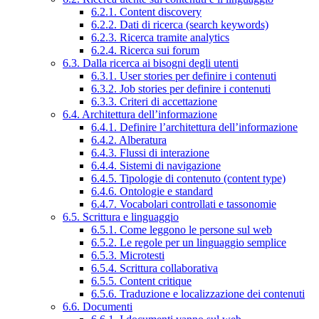
6.2.1. Content discovery
6.2.2. Dati di ricerca (search keywords)
6.2.3. Ricerca tramite analytics
6.2.4. Ricerca sui forum
6.3. Dalla ricerca ai bisogni degli utenti
6.3.1. User stories per definire i contenuti
6.3.2. Job stories per definire i contenuti
6.3.3. Criteri di accettazione
6.4. Architettura dell’informazione
6.4.1. Definire l’architettura dell’informazione
6.4.2. Alberatura
6.4.3. Flussi di interazione
6.4.4. Sistemi di navigazione
6.4.5. Tipologie di contenuto (content type)
6.4.6. Ontologie e standard
6.4.7. Vocabolari controllati e tassonomie
6.5. Scrittura e linguaggio
6.5.1. Come leggono le persone sul web
6.5.2. Le regole per un linguaggio semplice
6.5.3. Microtesti
6.5.4. Scrittura collaborativa
6.5.5. Content critique
6.5.6. Traduzione e localizzazione dei contenuti
6.6. Documenti