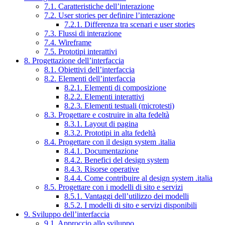
7.1. Caratteristiche dell’interazione
7.2. User stories per definire l’interazione
7.2.1. Differenza tra scenari e user stories
7.3. Flussi di interazione
7.4. Wireframe
7.5. Prototipi interattivi
8. Progettazione dell’interfaccia
8.1. Obiettivi dell’interfaccia
8.2. Elementi dell’interfaccia
8.2.1. Elementi di composizione
8.2.2. Elementi interattivi
8.2.3. Elementi testuali (microtesti)
8.3. Progettare e costruire in alta fedeltà
8.3.1. Layout di pagina
8.3.2. Prototipi in alta fedeltà
8.4. Progettare con il design system .italia
8.4.1. Documentazione
8.4.2. Benefici del design system
8.4.3. Risorse operative
8.4.4. Come contribuire al design system .italia
8.5. Progettare con i modelli di sito e servizi
8.5.1. Vantaggi dell’utilizzo dei modelli
8.5.2. I modelli di sito e servizi disponibili
9. Sviluppo dell’interfaccia
9.1. Approccio allo sviluppo