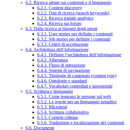
6.2. Ricerca utente sui contenuti e il linguaggio
6.2.1. Content discovery
6.2.2. Dati di ricerca (search keywords)
6.2.3. Ricerca tramite analytics
6.2.4. Ricerca sui forum
6.3. Dalla ricerca ai bisogni degli utenti
6.3.1. User stories per definire i contenuti
6.3.2. Job stories per definire i contenuti
6.3.3. Criteri di accettazione
6.4. Architettura dell’informazione
6.4.1. Definire l’architettura dell’informazione
6.4.2. Alberatura
6.4.3. Flussi di interazione
6.4.4. Sistemi di navigazione
6.4.5. Tipologie di contenuto (content type)
6.4.6. Ontologie e standard
6.4.7. Vocabolari controllati e tassonomie
6.5. Scrittura e linguaggio
6.5.1. Come leggono le persone sul web
6.5.2. Le regole per un linguaggio semplice
6.5.3. Microtesti
6.5.4. Scrittura collaborativa
6.5.5. Content critique
6.5.6. Traduzione e localizzazione dei contenuti
6.6. Documenti