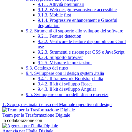
9.1.1. Attività preliminari
9.1.2. Web design responsivo e accessibile
9.1.3. Mobile first
9.1.4. Progressive enhancement e Graceful
degradation
9.2. Strumenti di supporto allo sviluppo del software
9.2.1. Feature detection
9.2.2. Verificare le feature disponibili con Can I
use
9.2.3. Strumenti e risorse per CSS e JavaScript
9.2.4. Supporto browser
9.2.5. Misurare le prestazioni
9.3. Catalogo del riuso
9.4. Sviluppare con il design system .italia
9.4.1. Il framework Bootstrap Italia
9.4.2. Il kit di sviluppo React
9.4.3. Il kit di sviluppo Angular
9.5. Sviluppare con i modelli di sito e servizi
1. Scopo, destinatari e uso del Manuale operativo di design
Team per la Trasformazione Digitale
in collaborazione con
Agenzia per l'Italia Digitale