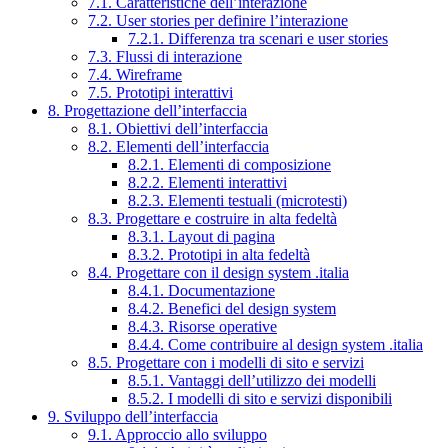
7.1. Caratteristiche dell’interazione
7.2. User stories per definire l’interazione
7.2.1. Differenza tra scenari e user stories
7.3. Flussi di interazione
7.4. Wireframe
7.5. Prototipi interattivi
8. Progettazione dell’interfaccia
8.1. Obiettivi dell’interfaccia
8.2. Elementi dell’interfaccia
8.2.1. Elementi di composizione
8.2.2. Elementi interattivi
8.2.3. Elementi testuali (microtesti)
8.3. Progettare e costruire in alta fedeltà
8.3.1. Layout di pagina
8.3.2. Prototipi in alta fedeltà
8.4. Progettare con il design system .italia
8.4.1. Documentazione
8.4.2. Benefici del design system
8.4.3. Risorse operative
8.4.4. Come contribuire al design system .italia
8.5. Progettare con i modelli di sito e servizi
8.5.1. Vantaggi dell’utilizzo dei modelli
8.5.2. I modelli di sito e servizi disponibili
9. Sviluppo dell’interfaccia
9.1. Approccio allo sviluppo