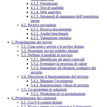
4.1.2. Questionari
4.1.3. Test di usabilità
4.1.4. Web analytics
4.1.5. Strumenti di mappatura dell’esperienza
utente
4.2. Ricerca secondaria
4.2.1. Ricerca documentale
4.2.2. Analisi benchmark
4.2.3. Valutazione euristica
5. Progettazione dei servizi
5.1. Cosa sono i servizi e il service design
5.2. Progettare servizi pubblici digitali
5.3. Definire il modello di servizio
5.3.1. Identificare gli attori coinvolti
5.3.2. Formulare la proposta di valore
5.3.3. Inquadrare gli elementi costitutivi del
servizio
5.4. Descrivere il funzionamento del servizio
5.4.1. Mappare l’ecosistema
5.4.2. Rappresentare i flussi di servizio
5.5. Co-progettare le soluzioni
5.5.1. Workshop di co-progettazione
6. Progettazione dei contenuti
6.1. Cos’è il content design
6.2. Ricerca utente sui contenuti e il linguaggio