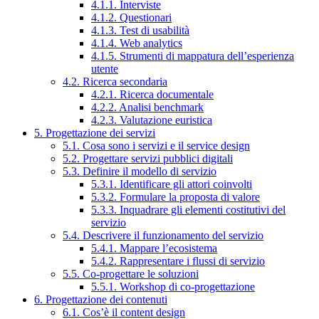
4.1.1. Interviste
4.1.2. Questionari
4.1.3. Test di usabilità
4.1.4. Web analytics
4.1.5. Strumenti di mappatura dell’esperienza
utente
4.2. Ricerca secondaria
4.2.1. Ricerca documentale
4.2.2. Analisi benchmark
4.2.3. Valutazione euristica
5. Progettazione dei servizi
5.1. Cosa sono i servizi e il service design
5.2. Progettare servizi pubblici digitali
5.3. Definire il modello di servizio
5.3.1. Identificare gli attori coinvolti
5.3.2. Formulare la proposta di valore
5.3.3. Inquadrare gli elementi costitutivi del
servizio
5.4. Descrivere il funzionamento del servizio
5.4.1. Mappare l’ecosistema
5.4.2. Rappresentare i flussi di servizio
5.5. Co-progettare le soluzioni
5.5.1. Workshop di co-progettazione
6. Progettazione dei contenuti
6.1. Cos’è il content design