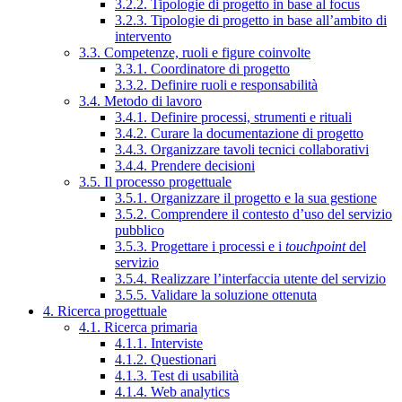
3.2.2. Tipologie di progetto in base al focus
3.2.3. Tipologie di progetto in base all’ambito di
intervento
3.3. Competenze, ruoli e figure coinvolte
3.3.1. Coordinatore di progetto
3.3.2. Definire ruoli e responsabilità
3.4. Metodo di lavoro
3.4.1. Definire processi, strumenti e rituali
3.4.2. Curare la documentazione di progetto
3.4.3. Organizzare tavoli tecnici collaborativi
3.4.4. Prendere decisioni
3.5. Il processo progettuale
3.5.1. Organizzare il progetto e la sua gestione
3.5.2. Comprendere il contesto d’uso del servizio
pubblico
3.5.3. Progettare i processi e i
touchpoint
del
servizio
3.5.4. Realizzare l’interfaccia utente del servizio
3.5.5. Validare la soluzione ottenuta
4. Ricerca progettuale
4.1. Ricerca primaria
4.1.1. Interviste
4.1.2. Questionari
4.1.3. Test di usabilità
4.1.4. Web analytics