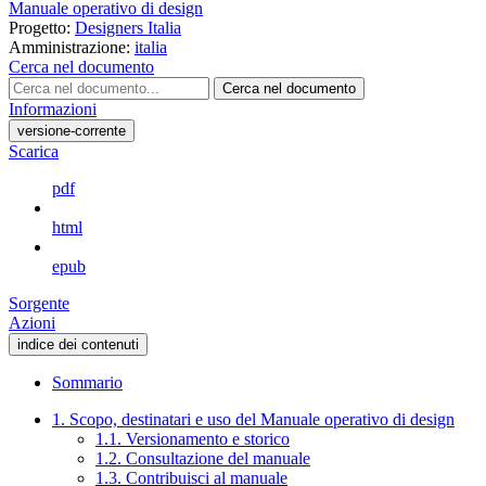
Manuale operativo di design
Progetto:
Designers Italia
Amministrazione:
italia
Cerca nel documento
Cerca nel documento
Informazioni
versione-corrente
Scarica
pdf
html
epub
Sorgente
Azioni
indice dei contenuti
Sommario
1. Scopo, destinatari e uso del Manuale operativo di design
1.1. Versionamento e storico
1.2. Consultazione del manuale
1.3. Contribuisci al manuale