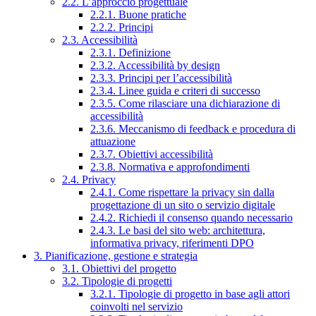
2.2. L’approccio progettuale
2.2.1. Buone pratiche
2.2.2. Principi
2.3. Accessibilità
2.3.1. Definizione
2.3.2. Accessibilità by design
2.3.3. Principi per l’accessibilità
2.3.4. Linee guida e criteri di successo
2.3.5. Come rilasciare una dichiarazione di
accessibilità
2.3.6. Meccanismo di feedback e procedura di
attuazione
2.3.7. Obiettivi accessibilità
2.3.8. Normativa e approfondimenti
2.4. Privacy
2.4.1. Come rispettare la privacy sin dalla
progettazione di un sito o servizio digitale
2.4.2. Richiedi il consenso quando necessario
2.4.3. Le basi del sito web: architettura,
informativa privacy, riferimenti DPO
3. Pianificazione, gestione e strategia
3.1. Obiettivi del progetto
3.2. Tipologie di progetti
3.2.1. Tipologie di progetto in base agli attori
coinvolti nel servizio