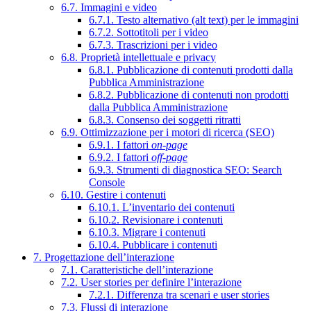
6.7. Immagini e video
6.7.1. Testo alternativo (alt text) per le immagini
6.7.2. Sottotitoli per i video
6.7.3. Trascrizioni per i video
6.8. Proprietà intellettuale e privacy
6.8.1. Pubblicazione di contenuti prodotti dalla
Pubblica Amministrazione
6.8.2. Pubblicazione di contenuti non prodotti
dalla Pubblica Amministrazione
6.8.3. Consenso dei soggetti ritratti
6.9. Ottimizzazione per i motori di ricerca (SEO)
6.9.1. I fattori
on-page
6.9.2. I fattori
off-page
6.9.3. Strumenti di diagnostica SEO: Search
Console
6.10. Gestire i contenuti
6.10.1. L’inventario dei contenuti
6.10.2. Revisionare i contenuti
6.10.3. Migrare i contenuti
6.10.4. Pubblicare i contenuti
7. Progettazione dell’interazione
7.1. Caratteristiche dell’interazione
7.2. User stories per definire l’interazione
7.2.1. Differenza tra scenari e user stories
7.3. Flussi di interazione