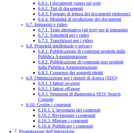
6.6.1. I documenti vanno sul web
6.6.2. Tipi di documenti
6.6.3. Formato di lettura dei documenti elettronici
6.6.4. Modalità di produzione dei documenti
6.7. Immagini e video
6.7.1. Testo alternativo (alt text) per le immagini
6.7.2. Sottotitoli per i video
6.7.3. Trascrizioni per i video
6.8. Proprietà intellettuale e privacy
6.8.1. Pubblicazione di contenuti prodotti dalla
Pubblica Amministrazione
6.8.2. Pubblicazione di contenuti non prodotti
dalla Pubblica Amministrazione
6.8.3. Consenso dei soggetti ritratti
6.9. Ottimizzazione per i motori di ricerca (SEO)
6.9.1. I fattori
on-page
6.9.2. I fattori
off-page
6.9.3. Strumenti di diagnostica SEO: Search
Console
6.10. Gestire i contenuti
6.10.1. L’inventario dei contenuti
6.10.2. Revisionare i contenuti
6.10.3. Migrare i contenuti
6.10.4. Pubblicare i contenuti
7. Progettazione dell’interazione