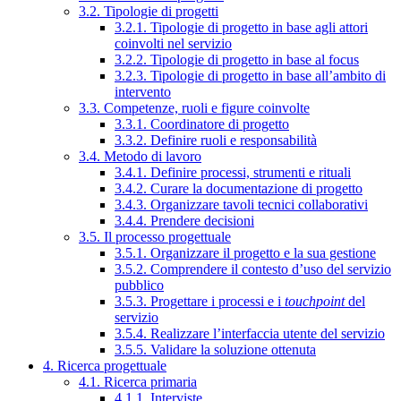
3.2. Tipologie di progetti
3.2.1. Tipologie di progetto in base agli attori
coinvolti nel servizio
3.2.2. Tipologie di progetto in base al focus
3.2.3. Tipologie di progetto in base all’ambito di
intervento
3.3. Competenze, ruoli e figure coinvolte
3.3.1. Coordinatore di progetto
3.3.2. Definire ruoli e responsabilità
3.4. Metodo di lavoro
3.4.1. Definire processi, strumenti e rituali
3.4.2. Curare la documentazione di progetto
3.4.3. Organizzare tavoli tecnici collaborativi
3.4.4. Prendere decisioni
3.5. Il processo progettuale
3.5.1. Organizzare il progetto e la sua gestione
3.5.2. Comprendere il contesto d’uso del servizio
pubblico
3.5.3. Progettare i processi e i
touchpoint
del
servizio
3.5.4. Realizzare l’interfaccia utente del servizio
3.5.5. Validare la soluzione ottenuta
4. Ricerca progettuale
4.1. Ricerca primaria
4.1.1. Interviste