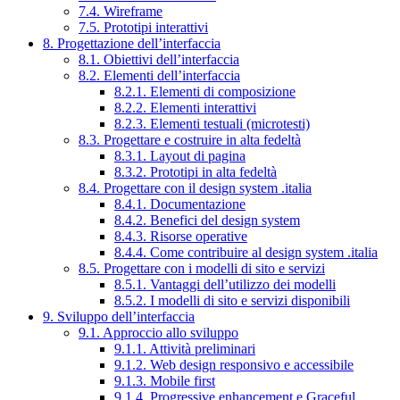
7.4. Wireframe
7.5. Prototipi interattivi
8. Progettazione dell’interfaccia
8.1. Obiettivi dell’interfaccia
8.2. Elementi dell’interfaccia
8.2.1. Elementi di composizione
8.2.2. Elementi interattivi
8.2.3. Elementi testuali (microtesti)
8.3. Progettare e costruire in alta fedeltà
8.3.1. Layout di pagina
8.3.2. Prototipi in alta fedeltà
8.4. Progettare con il design system .italia
8.4.1. Documentazione
8.4.2. Benefici del design system
8.4.3. Risorse operative
8.4.4. Come contribuire al design system .italia
8.5. Progettare con i modelli di sito e servizi
8.5.1. Vantaggi dell’utilizzo dei modelli
8.5.2. I modelli di sito e servizi disponibili
9. Sviluppo dell’interfaccia
9.1. Approccio allo sviluppo
9.1.1. Attività preliminari
9.1.2. Web design responsivo e accessibile
9.1.3. Mobile first
9.1.4. Progressive enhancement e Graceful