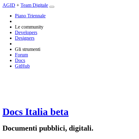
AGID
+
Team Digitale
Piano Triennale
Le community
Developers
Designers
Gli strumenti
Forum
Docs
GitHub
Docs Italia
beta
Documenti pubblici, digitali.