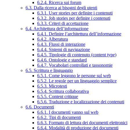
6.2.4. Ricerca sui forum
6.3. Dalla ricerca ai bisogni degli utenti
6.3.1. User stories per definire i contenuti
6.3.2. Job stories per definire i contenuti
6.3.3. Criteri di accettazione
6.4. Architettura dell’informazione
6.4.1. Definire l’architettura dell’informazione
6.4.2. Alberatura
6.4.3. Flussi di interazione
6.4.4. Sistemi di navigazione
6.4.5. Tipologie di contenuto (content type)
6.4.6. Ontologie e standard
6.4.7. Vocabolari controllati e tassonomie
6.5. Scrittura e linguaggio
6.5.1. Come leggono le persone sul web
6.5.2. Le regole per un linguaggio semplice
6.5.3. Microtesti
6.5.4. Scrittura collaborativa
6.5.5. Content critique
6.5.6. Traduzione e localizzazione dei contenuti
6.6. Documenti
6.6.1. I documenti vanno sul web
6.6.2. Tipi di documenti
6.6.3. Formato di lettura dei documenti elettronici
6.6.4. Modalità di produzione dei documenti