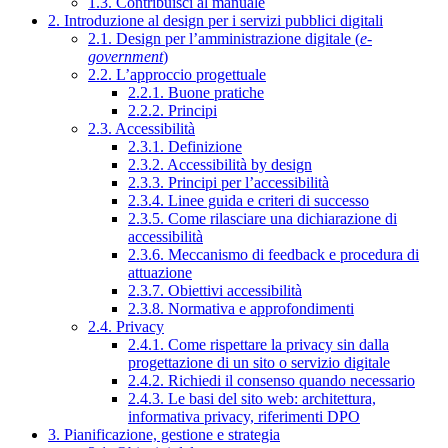
1.3. Contribuisci al manuale
2. Introduzione al design per i servizi pubblici digitali
2.1. Design per l’amministrazione digitale (
e-
government
)
2.2. L’approccio progettuale
2.2.1. Buone pratiche
2.2.2. Principi
2.3. Accessibilità
2.3.1. Definizione
2.3.2. Accessibilità by design
2.3.3. Principi per l’accessibilità
2.3.4. Linee guida e criteri di successo
2.3.5. Come rilasciare una dichiarazione di
accessibilità
2.3.6. Meccanismo di feedback e procedura di
attuazione
2.3.7. Obiettivi accessibilità
2.3.8. Normativa e approfondimenti
2.4. Privacy
2.4.1. Come rispettare la privacy sin dalla
progettazione di un sito o servizio digitale
2.4.2. Richiedi il consenso quando necessario
2.4.3. Le basi del sito web: architettura,
informativa privacy, riferimenti DPO
3. Pianificazione, gestione e strategia