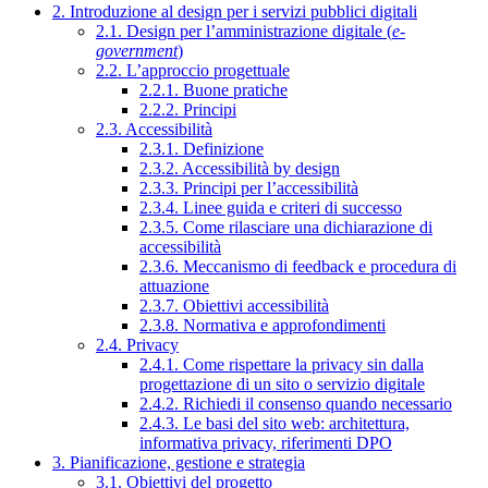
2. Introduzione al design per i servizi pubblici digitali
2.1. Design per l’amministrazione digitale (
e-
government
)
2.2. L’approccio progettuale
2.2.1. Buone pratiche
2.2.2. Principi
2.3. Accessibilità
2.3.1. Definizione
2.3.2. Accessibilità by design
2.3.3. Principi per l’accessibilità
2.3.4. Linee guida e criteri di successo
2.3.5. Come rilasciare una dichiarazione di
accessibilità
2.3.6. Meccanismo di feedback e procedura di
attuazione
2.3.7. Obiettivi accessibilità
2.3.8. Normativa e approfondimenti
2.4. Privacy
2.4.1. Come rispettare la privacy sin dalla
progettazione di un sito o servizio digitale
2.4.2. Richiedi il consenso quando necessario
2.4.3. Le basi del sito web: architettura,
informativa privacy, riferimenti DPO
3. Pianificazione, gestione e strategia
3.1. Obiettivi del progetto