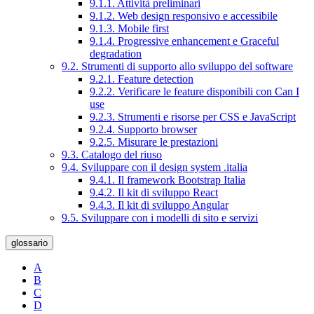
9.1.1. Attività preliminari
9.1.2. Web design responsivo e accessibile
9.1.3. Mobile first
9.1.4. Progressive enhancement e Graceful
degradation
9.2. Strumenti di supporto allo sviluppo del software
9.2.1. Feature detection
9.2.2. Verificare le feature disponibili con Can I
use
9.2.3. Strumenti e risorse per CSS e JavaScript
9.2.4. Supporto browser
9.2.5. Misurare le prestazioni
9.3. Catalogo del riuso
9.4. Sviluppare con il design system .italia
9.4.1. Il framework Bootstrap Italia
9.4.2. Il kit di sviluppo React
9.4.3. Il kit di sviluppo Angular
9.5. Sviluppare con i modelli di sito e servizi
glossario
A
B
C
D