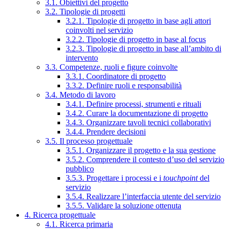
3.1. Obiettivi del progetto
3.2. Tipologie di progetti
3.2.1. Tipologie di progetto in base agli attori
coinvolti nel servizio
3.2.2. Tipologie di progetto in base al focus
3.2.3. Tipologie di progetto in base all’ambito di
intervento
3.3. Competenze, ruoli e figure coinvolte
3.3.1. Coordinatore di progetto
3.3.2. Definire ruoli e responsabilità
3.4. Metodo di lavoro
3.4.1. Definire processi, strumenti e rituali
3.4.2. Curare la documentazione di progetto
3.4.3. Organizzare tavoli tecnici collaborativi
3.4.4. Prendere decisioni
3.5. Il processo progettuale
3.5.1. Organizzare il progetto e la sua gestione
3.5.2. Comprendere il contesto d’uso del servizio
pubblico
3.5.3. Progettare i processi e i
touchpoint
del
servizio
3.5.4. Realizzare l’interfaccia utente del servizio
3.5.5. Validare la soluzione ottenuta
4. Ricerca progettuale
4.1. Ricerca primaria