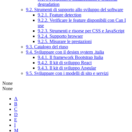
degradation
9.2. Strumenti di supporto allo sviluppo del software
9.2.1. Feature detection
9.2.2. Verificare le feature disponibili con Can I
use
9.2.3. Strumenti e risorse per CSS e JavaScript
9.2.4. Supporto browser
9.2.5. Misurare le prestazioni
9.3. Catalogo del riuso
9.4. Sviluppare con il design system .italia
9.4.1. Il framework Bootstrap Italia
9.4.2. Il kit di sviluppo React
9.4.3. Il kit di sviluppo Angular
9.5. Sviluppare con i modelli di sito e servizi
None
None
A
B
C
D
E
I
M