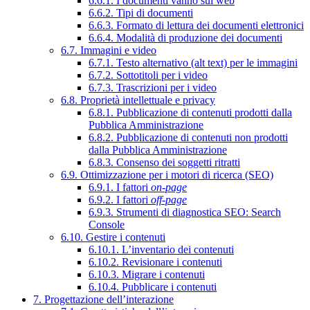
6.6.1. I documenti vanno sul web
6.6.2. Tipi di documenti
6.6.3. Formato di lettura dei documenti elettronici
6.6.4. Modalità di produzione dei documenti
6.7. Immagini e video
6.7.1. Testo alternativo (alt text) per le immagini
6.7.2. Sottotitoli per i video
6.7.3. Trascrizioni per i video
6.8. Proprietà intellettuale e privacy
6.8.1. Pubblicazione di contenuti prodotti dalla
Pubblica Amministrazione
6.8.2. Pubblicazione di contenuti non prodotti
dalla Pubblica Amministrazione
6.8.3. Consenso dei soggetti ritratti
6.9. Ottimizzazione per i motori di ricerca (SEO)
6.9.1. I fattori
on-page
6.9.2. I fattori
off-page
6.9.3. Strumenti di diagnostica SEO: Search
Console
6.10. Gestire i contenuti
6.10.1. L’inventario dei contenuti
6.10.2. Revisionare i contenuti
6.10.3. Migrare i contenuti
6.10.4. Pubblicare i contenuti
7. Progettazione dell’interazione