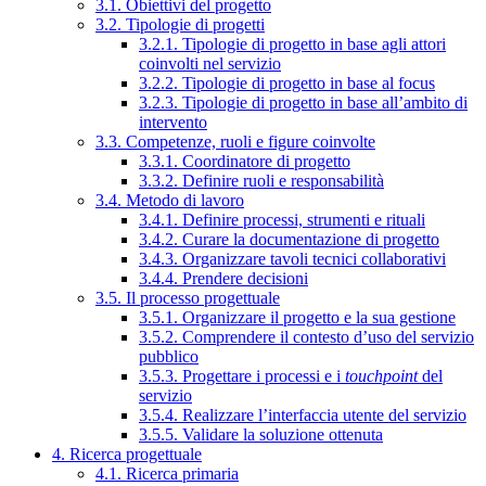
3.1. Obiettivi del progetto
3.2. Tipologie di progetti
3.2.1. Tipologie di progetto in base agli attori
coinvolti nel servizio
3.2.2. Tipologie di progetto in base al focus
3.2.3. Tipologie di progetto in base all’ambito di
intervento
3.3. Competenze, ruoli e figure coinvolte
3.3.1. Coordinatore di progetto
3.3.2. Definire ruoli e responsabilità
3.4. Metodo di lavoro
3.4.1. Definire processi, strumenti e rituali
3.4.2. Curare la documentazione di progetto
3.4.3. Organizzare tavoli tecnici collaborativi
3.4.4. Prendere decisioni
3.5. Il processo progettuale
3.5.1. Organizzare il progetto e la sua gestione
3.5.2. Comprendere il contesto d’uso del servizio
pubblico
3.5.3. Progettare i processi e i
touchpoint
del
servizio
3.5.4. Realizzare l’interfaccia utente del servizio
3.5.5. Validare la soluzione ottenuta
4. Ricerca progettuale
4.1. Ricerca primaria