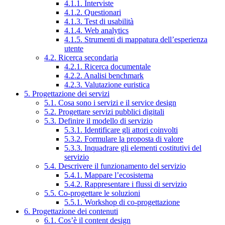
4.1.1. Interviste
4.1.2. Questionari
4.1.3. Test di usabilità
4.1.4. Web analytics
4.1.5. Strumenti di mappatura dell’esperienza
utente
4.2. Ricerca secondaria
4.2.1. Ricerca documentale
4.2.2. Analisi benchmark
4.2.3. Valutazione euristica
5. Progettazione dei servizi
5.1. Cosa sono i servizi e il service design
5.2. Progettare servizi pubblici digitali
5.3. Definire il modello di servizio
5.3.1. Identificare gli attori coinvolti
5.3.2. Formulare la proposta di valore
5.3.3. Inquadrare gli elementi costitutivi del
servizio
5.4. Descrivere il funzionamento del servizio
5.4.1. Mappare l’ecosistema
5.4.2. Rappresentare i flussi di servizio
5.5. Co-progettare le soluzioni
5.5.1. Workshop di co-progettazione
6. Progettazione dei contenuti
6.1. Cos’è il content design