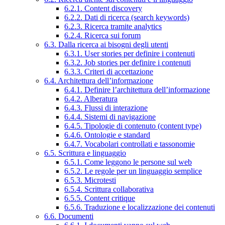
6.2.1. Content discovery
6.2.2. Dati di ricerca (search keywords)
6.2.3. Ricerca tramite analytics
6.2.4. Ricerca sui forum
6.3. Dalla ricerca ai bisogni degli utenti
6.3.1. User stories per definire i contenuti
6.3.2. Job stories per definire i contenuti
6.3.3. Criteri di accettazione
6.4. Architettura dell’informazione
6.4.1. Definire l’architettura dell’informazione
6.4.2. Alberatura
6.4.3. Flussi di interazione
6.4.4. Sistemi di navigazione
6.4.5. Tipologie di contenuto (content type)
6.4.6. Ontologie e standard
6.4.7. Vocabolari controllati e tassonomie
6.5. Scrittura e linguaggio
6.5.1. Come leggono le persone sul web
6.5.2. Le regole per un linguaggio semplice
6.5.3. Microtesti
6.5.4. Scrittura collaborativa
6.5.5. Content critique
6.5.6. Traduzione e localizzazione dei contenuti
6.6. Documenti