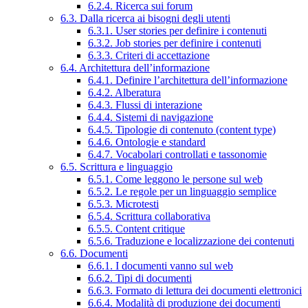
6.2.4. Ricerca sui forum
6.3. Dalla ricerca ai bisogni degli utenti
6.3.1. User stories per definire i contenuti
6.3.2. Job stories per definire i contenuti
6.3.3. Criteri di accettazione
6.4. Architettura dell’informazione
6.4.1. Definire l’architettura dell’informazione
6.4.2. Alberatura
6.4.3. Flussi di interazione
6.4.4. Sistemi di navigazione
6.4.5. Tipologie di contenuto (content type)
6.4.6. Ontologie e standard
6.4.7. Vocabolari controllati e tassonomie
6.5. Scrittura e linguaggio
6.5.1. Come leggono le persone sul web
6.5.2. Le regole per un linguaggio semplice
6.5.3. Microtesti
6.5.4. Scrittura collaborativa
6.5.5. Content critique
6.5.6. Traduzione e localizzazione dei contenuti
6.6. Documenti
6.6.1. I documenti vanno sul web
6.6.2. Tipi di documenti
6.6.3. Formato di lettura dei documenti elettronici
6.6.4. Modalità di produzione dei documenti