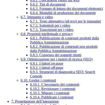
6.6.1. I documenti vanno sul web
6.6.2. Tipi di documenti
6.6.3. Formato di lettura dei documenti elettronici
6.6.4. Modalità di produzione dei documenti
6.7. Immagini e video
6.7.1. Testo alternativo (alt text) per le immagini
6.7.2. Sottotitoli per i video
6.7.3. Trascrizioni per i video
6.8. Proprietà intellettuale e privacy
6.8.1. Pubblicazione di contenuti prodotti dalla
Pubblica Amministrazione
6.8.2. Pubblicazione di contenuti non prodotti
dalla Pubblica Amministrazione
6.8.3. Consenso dei soggetti ritratti
6.9. Ottimizzazione per i motori di ricerca (SEO)
6.9.1. I fattori
on-page
6.9.2. I fattori
off-page
6.9.3. Strumenti di diagnostica SEO: Search
Console
6.10. Gestire i contenuti
6.10.1. L’inventario dei contenuti
6.10.2. Revisionare i contenuti
6.10.3. Migrare i contenuti
6.10.4. Pubblicare i contenuti
7. Progettazione dell’interazione