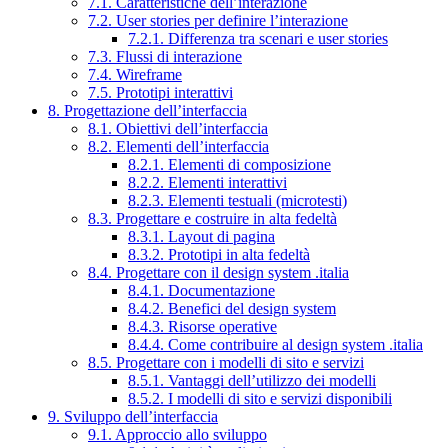
7.1. Caratteristiche dell’interazione
7.2. User stories per definire l’interazione
7.2.1. Differenza tra scenari e user stories
7.3. Flussi di interazione
7.4. Wireframe
7.5. Prototipi interattivi
8. Progettazione dell’interfaccia
8.1. Obiettivi dell’interfaccia
8.2. Elementi dell’interfaccia
8.2.1. Elementi di composizione
8.2.2. Elementi interattivi
8.2.3. Elementi testuali (microtesti)
8.3. Progettare e costruire in alta fedeltà
8.3.1. Layout di pagina
8.3.2. Prototipi in alta fedeltà
8.4. Progettare con il design system .italia
8.4.1. Documentazione
8.4.2. Benefici del design system
8.4.3. Risorse operative
8.4.4. Come contribuire al design system .italia
8.5. Progettare con i modelli di sito e servizi
8.5.1. Vantaggi dell’utilizzo dei modelli
8.5.2. I modelli di sito e servizi disponibili
9. Sviluppo dell’interfaccia
9.1. Approccio allo sviluppo