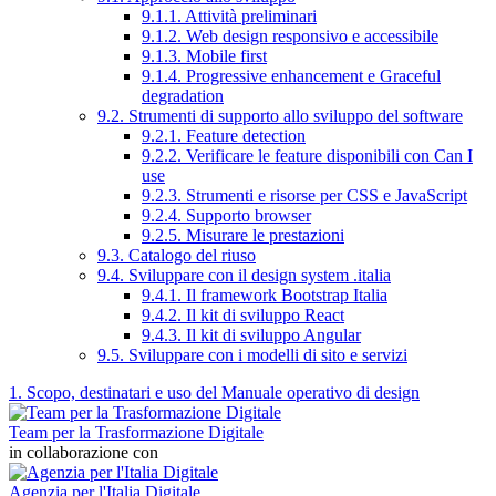
9.1.1. Attività preliminari
9.1.2. Web design responsivo e accessibile
9.1.3. Mobile first
9.1.4. Progressive enhancement e Graceful
degradation
9.2. Strumenti di supporto allo sviluppo del software
9.2.1. Feature detection
9.2.2. Verificare le feature disponibili con Can I
use
9.2.3. Strumenti e risorse per CSS e JavaScript
9.2.4. Supporto browser
9.2.5. Misurare le prestazioni
9.3. Catalogo del riuso
9.4. Sviluppare con il design system .italia
9.4.1. Il framework Bootstrap Italia
9.4.2. Il kit di sviluppo React
9.4.3. Il kit di sviluppo Angular
9.5. Sviluppare con i modelli di sito e servizi
1. Scopo, destinatari e uso del Manuale operativo di design
Team per la Trasformazione Digitale
in collaborazione con
Agenzia per l'Italia Digitale