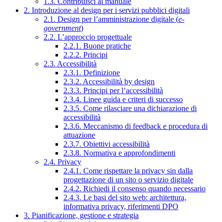
1.3. Contribuisci al manuale
2. Introduzione al design per i servizi pubblici digitali
2.1. Design per l’amministrazione digitale (
e-
government
)
2.2. L’approccio progettuale
2.2.1. Buone pratiche
2.2.2. Principi
2.3. Accessibilità
2.3.1. Definizione
2.3.2. Accessibilità by design
2.3.3. Principi per l’accessibilità
2.3.4. Linee guida e criteri di successo
2.3.5. Come rilasciare una dichiarazione di
accessibilità
2.3.6. Meccanismo di feedback e procedura di
attuazione
2.3.7. Obiettivi accessibilità
2.3.8. Normativa e approfondimenti
2.4. Privacy
2.4.1. Come rispettare la privacy sin dalla
progettazione di un sito o servizio digitale
2.4.2. Richiedi il consenso quando necessario
2.4.3. Le basi del sito web: architettura,
informativa privacy, riferimenti DPO
3. Pianificazione, gestione e strategia