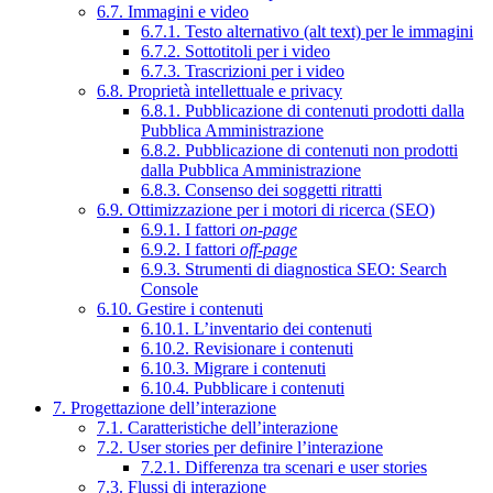
6.7. Immagini e video
6.7.1. Testo alternativo (alt text) per le immagini
6.7.2. Sottotitoli per i video
6.7.3. Trascrizioni per i video
6.8. Proprietà intellettuale e privacy
6.8.1. Pubblicazione di contenuti prodotti dalla
Pubblica Amministrazione
6.8.2. Pubblicazione di contenuti non prodotti
dalla Pubblica Amministrazione
6.8.3. Consenso dei soggetti ritratti
6.9. Ottimizzazione per i motori di ricerca (SEO)
6.9.1. I fattori
on-page
6.9.2. I fattori
off-page
6.9.3. Strumenti di diagnostica SEO: Search
Console
6.10. Gestire i contenuti
6.10.1. L’inventario dei contenuti
6.10.2. Revisionare i contenuti
6.10.3. Migrare i contenuti
6.10.4. Pubblicare i contenuti
7. Progettazione dell’interazione
7.1. Caratteristiche dell’interazione
7.2. User stories per definire l’interazione
7.2.1. Differenza tra scenari e user stories
7.3. Flussi di interazione