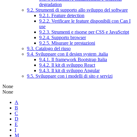
degradation
9.2. Strumenti di supporto allo sviluppo del software
9.2.1. Feature detection
9.2.2. Verificare le feature disponibili con Can I
use
9.2.3. Strumenti e risorse per CSS e JavaScript
9.2.4. Supporto browser
9.2.5. Misurare le prestazioni
9.3. Catalogo del riuso
9.4. Sviluppare con il design system .italia
9.4.1. Il framework Bootstrap Italia
9.4.2. Il kit di sviluppo React
9.4.3. Il kit di sviluppo Angular
9.5. Sviluppare con i modelli di sito e servizi
None
None
A
B
C
D
E
I
M