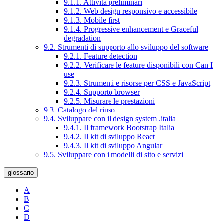
9.1.1. Attività preliminari
9.1.2. Web design responsivo e accessibile
9.1.3. Mobile first
9.1.4. Progressive enhancement e Graceful
degradation
9.2. Strumenti di supporto allo sviluppo del software
9.2.1. Feature detection
9.2.2. Verificare le feature disponibili con Can I
use
9.2.3. Strumenti e risorse per CSS e JavaScript
9.2.4. Supporto browser
9.2.5. Misurare le prestazioni
9.3. Catalogo del riuso
9.4. Sviluppare con il design system .italia
9.4.1. Il framework Bootstrap Italia
9.4.2. Il kit di sviluppo React
9.4.3. Il kit di sviluppo Angular
9.5. Sviluppare con i modelli di sito e servizi
glossario
A
B
C
D