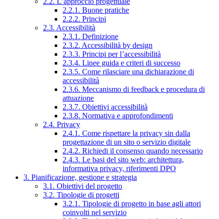
2.2. L’approccio progettuale
2.2.1. Buone pratiche
2.2.2. Principi
2.3. Accessibilità
2.3.1. Definizione
2.3.2. Accessibilità by design
2.3.3. Principi per l’accessibilità
2.3.4. Linee guida e criteri di successo
2.3.5. Come rilasciare una dichiarazione di
accessibilità
2.3.6. Meccanismo di feedback e procedura di
attuazione
2.3.7. Obiettivi accessibilità
2.3.8. Normativa e approfondimenti
2.4. Privacy
2.4.1. Come rispettare la privacy sin dalla
progettazione di un sito o servizio digitale
2.4.2. Richiedi il consenso quando necessario
2.4.3. Le basi del sito web: architettura,
informativa privacy, riferimenti DPO
3. Pianificazione, gestione e strategia
3.1. Obiettivi del progetto
3.2. Tipologie di progetti
3.2.1. Tipologie di progetto in base agli attori
coinvolti nel servizio