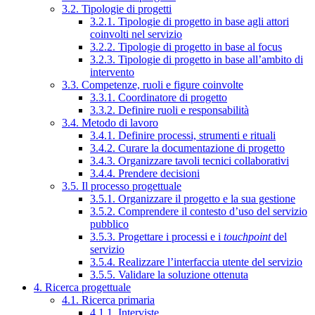
3.2. Tipologie di progetti
3.2.1. Tipologie di progetto in base agli attori
coinvolti nel servizio
3.2.2. Tipologie di progetto in base al focus
3.2.3. Tipologie di progetto in base all’ambito di
intervento
3.3. Competenze, ruoli e figure coinvolte
3.3.1. Coordinatore di progetto
3.3.2. Definire ruoli e responsabilità
3.4. Metodo di lavoro
3.4.1. Definire processi, strumenti e rituali
3.4.2. Curare la documentazione di progetto
3.4.3. Organizzare tavoli tecnici collaborativi
3.4.4. Prendere decisioni
3.5. Il processo progettuale
3.5.1. Organizzare il progetto e la sua gestione
3.5.2. Comprendere il contesto d’uso del servizio
pubblico
3.5.3. Progettare i processi e i
touchpoint
del
servizio
3.5.4. Realizzare l’interfaccia utente del servizio
3.5.5. Validare la soluzione ottenuta
4. Ricerca progettuale
4.1. Ricerca primaria
4.1.1. Interviste