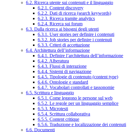
6.2. Ricerca utente sui contenuti e il linguaggio
6.2.1. Content discovery
6.2.2. Dati di ricerca (search keywords)
6.2.3. Ricerca tramite analytics
6.2.4. Ricerca sui forum
6.3. Dalla ricerca ai bisogni degli utenti
6.3.1. User stories per definire i contenuti
6.3.2. Job stories per definire i contenuti
6.3.3. Criteri di accettazione
6.4. Architettura dell’informazione
6.4.1. Definire l’architettura dell’informazione
6.4.2. Alberatura
6.4.3. Flussi di interazione
6.4.4. Sistemi di navigazione
6.4.5. Tipologie di contenuto (content type)
6.4.6. Ontologie e standard
6.4.7. Vocabolari controllati e tassonomie
6.5. Scrittura e linguaggio
6.5.1. Come leggono le persone sul web
6.5.2. Le regole per un linguaggio semplice
6.5.3. Microtesti
6.5.4. Scrittura collaborativa
6.5.5. Content critique
6.5.6. Traduzione e localizzazione dei contenuti
6.6. Documenti