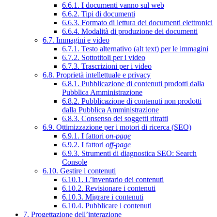
6.6.1. I documenti vanno sul web
6.6.2. Tipi di documenti
6.6.3. Formato di lettura dei documenti elettronici
6.6.4. Modalità di produzione dei documenti
6.7. Immagini e video
6.7.1. Testo alternativo (alt text) per le immagini
6.7.2. Sottotitoli per i video
6.7.3. Trascrizioni per i video
6.8. Proprietà intellettuale e privacy
6.8.1. Pubblicazione di contenuti prodotti dalla
Pubblica Amministrazione
6.8.2. Pubblicazione di contenuti non prodotti
dalla Pubblica Amministrazione
6.8.3. Consenso dei soggetti ritratti
6.9. Ottimizzazione per i motori di ricerca (SEO)
6.9.1. I fattori
on-page
6.9.2. I fattori
off-page
6.9.3. Strumenti di diagnostica SEO: Search
Console
6.10. Gestire i contenuti
6.10.1. L’inventario dei contenuti
6.10.2. Revisionare i contenuti
6.10.3. Migrare i contenuti
6.10.4. Pubblicare i contenuti
7. Progettazione dell’interazione