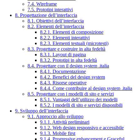
7.4. Wireframe
7.5. Prototipi interattivi
8. Progettazione dell’interfaccia
8.1. Obiettivi dell’interfaccia
8.2. Elementi dell’interfaccia
8.2.1. Elementi di composizione
8.2.2. Elementi interattivi
8.2.3. Elementi testuali (microtesti)
8.3. Progettare e costruire in alta fedeltà
8.3.1. Layout di pagina
8.3.2. Prototipi in alta fedeltà
8.4. Progettare con il design system .italia
8.4.1. Documentazione
8.4.2. Benefici del design system
8.4.3. Risorse operative
8.4.4. Come contribuire al design system .italia
8.5. Progettare con i modelli di sito e servizi
8.5.1. Vantaggi dell’utilizzo dei modelli
8.5.2. I modelli di sito e servizi disponibili
9. Sviluppo dell’interfaccia
9.1. Approccio allo sviluppo
9.1.1. Attività preliminari
9.1.2. Web design responsivo e accessibile
9.1.3. Mobile first
9.1.4. Progressive enhancement e Graceful