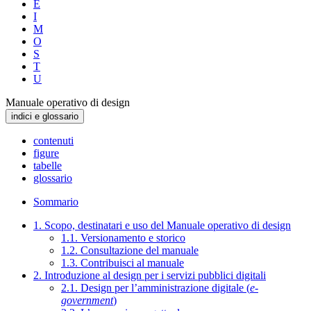
E
I
M
O
S
T
U
Manuale operativo di design
indici e glossario
contenuti
figure
tabelle
glossario
Sommario
1. Scopo, destinatari e uso del Manuale operativo di design
1.1. Versionamento e storico
1.2. Consultazione del manuale
1.3. Contribuisci al manuale
2. Introduzione al design per i servizi pubblici digitali
2.1. Design per l’amministrazione digitale (
e-
government
)