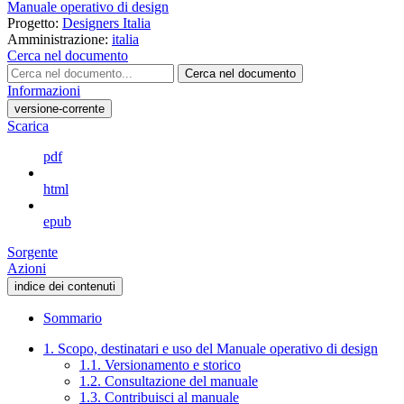
Manuale operativo di design
Progetto:
Designers Italia
Amministrazione:
italia
Cerca nel documento
Cerca nel documento
Informazioni
versione-corrente
Scarica
pdf
html
epub
Sorgente
Azioni
indice dei contenuti
Sommario
1. Scopo, destinatari e uso del Manuale operativo di design
1.1. Versionamento e storico
1.2. Consultazione del manuale
1.3. Contribuisci al manuale