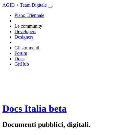
AGID
+
Team Digitale
Piano Triennale
Le community
Developers
Designers
Gli strumenti
Forum
Docs
GitHub
Docs Italia
beta
Documenti pubblici, digitali.