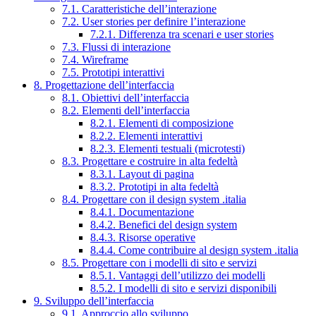
7.1. Caratteristiche dell’interazione
7.2. User stories per definire l’interazione
7.2.1. Differenza tra scenari e user stories
7.3. Flussi di interazione
7.4. Wireframe
7.5. Prototipi interattivi
8. Progettazione dell’interfaccia
8.1. Obiettivi dell’interfaccia
8.2. Elementi dell’interfaccia
8.2.1. Elementi di composizione
8.2.2. Elementi interattivi
8.2.3. Elementi testuali (microtesti)
8.3. Progettare e costruire in alta fedeltà
8.3.1. Layout di pagina
8.3.2. Prototipi in alta fedeltà
8.4. Progettare con il design system .italia
8.4.1. Documentazione
8.4.2. Benefici del design system
8.4.3. Risorse operative
8.4.4. Come contribuire al design system .italia
8.5. Progettare con i modelli di sito e servizi
8.5.1. Vantaggi dell’utilizzo dei modelli
8.5.2. I modelli di sito e servizi disponibili
9. Sviluppo dell’interfaccia
9.1. Approccio allo sviluppo