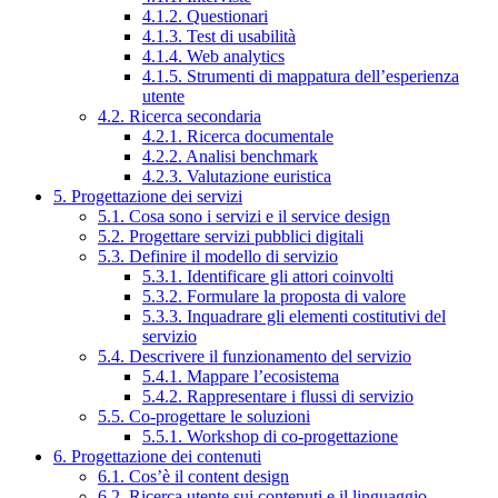
4.1.2. Questionari
4.1.3. Test di usabilità
4.1.4. Web analytics
4.1.5. Strumenti di mappatura dell’esperienza
utente
4.2. Ricerca secondaria
4.2.1. Ricerca documentale
4.2.2. Analisi benchmark
4.2.3. Valutazione euristica
5. Progettazione dei servizi
5.1. Cosa sono i servizi e il service design
5.2. Progettare servizi pubblici digitali
5.3. Definire il modello di servizio
5.3.1. Identificare gli attori coinvolti
5.3.2. Formulare la proposta di valore
5.3.3. Inquadrare gli elementi costitutivi del
servizio
5.4. Descrivere il funzionamento del servizio
5.4.1. Mappare l’ecosistema
5.4.2. Rappresentare i flussi di servizio
5.5. Co-progettare le soluzioni
5.5.1. Workshop di co-progettazione
6. Progettazione dei contenuti
6.1. Cos’è il content design
6.2. Ricerca utente sui contenuti e il linguaggio