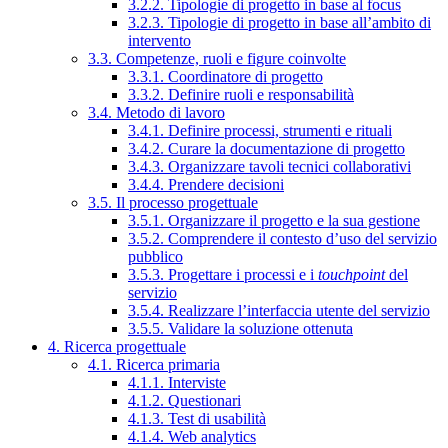
3.2.2. Tipologie di progetto in base al focus
3.2.3. Tipologie di progetto in base all’ambito di
intervento
3.3. Competenze, ruoli e figure coinvolte
3.3.1. Coordinatore di progetto
3.3.2. Definire ruoli e responsabilità
3.4. Metodo di lavoro
3.4.1. Definire processi, strumenti e rituali
3.4.2. Curare la documentazione di progetto
3.4.3. Organizzare tavoli tecnici collaborativi
3.4.4. Prendere decisioni
3.5. Il processo progettuale
3.5.1. Organizzare il progetto e la sua gestione
3.5.2. Comprendere il contesto d’uso del servizio
pubblico
3.5.3. Progettare i processi e i
touchpoint
del
servizio
3.5.4. Realizzare l’interfaccia utente del servizio
3.5.5. Validare la soluzione ottenuta
4. Ricerca progettuale
4.1. Ricerca primaria
4.1.1. Interviste
4.1.2. Questionari
4.1.3. Test di usabilità
4.1.4. Web analytics