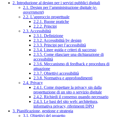
2. Introduzione al design per i servizi pubblici digitali
2.1. Design per l’amministrazione digitale (
e-
government
)
2.2. L’approccio progettuale
2.2.1. Buone pratiche
2.2.2. Principi
2.3. Accessibilità
2.3.1. Definizione
2.3.2. Accessibilità by design
2.3.3. Principi per l’accessibilità
2.3.4. Linee guida e criteri di successo
2.3.5. Come rilasciare una dichiarazione di
accessibilità
2.3.6. Meccanismo di feedback e procedura di
attuazione
2.3.7. Obiettivi accessibilità
2.3.8. Normativa e approfondimenti
2.4. Privacy
2.4.1. Come rispettare la privacy sin dalla
progettazione di un sito o servizio digitale
2.4.2. Richiedi il consenso quando necessario
2.4.3. Le basi del sito web: architettura,
informativa privacy, riferimenti DPO
3. Pianificazione, gestione e strategia
3.1. Obiettivi del progetto