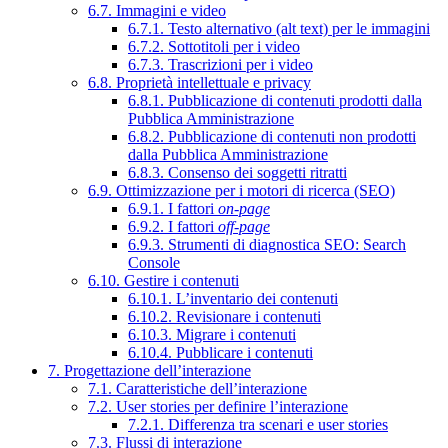
6.7. Immagini e video
6.7.1. Testo alternativo (alt text) per le immagini
6.7.2. Sottotitoli per i video
6.7.3. Trascrizioni per i video
6.8. Proprietà intellettuale e privacy
6.8.1. Pubblicazione di contenuti prodotti dalla
Pubblica Amministrazione
6.8.2. Pubblicazione di contenuti non prodotti
dalla Pubblica Amministrazione
6.8.3. Consenso dei soggetti ritratti
6.9. Ottimizzazione per i motori di ricerca (SEO)
6.9.1. I fattori
on-page
6.9.2. I fattori
off-page
6.9.3. Strumenti di diagnostica SEO: Search
Console
6.10. Gestire i contenuti
6.10.1. L’inventario dei contenuti
6.10.2. Revisionare i contenuti
6.10.3. Migrare i contenuti
6.10.4. Pubblicare i contenuti
7. Progettazione dell’interazione
7.1. Caratteristiche dell’interazione
7.2. User stories per definire l’interazione
7.2.1. Differenza tra scenari e user stories
7.3. Flussi di interazione