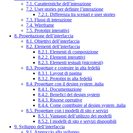
7.1. Caratteristiche dell’interazione
7.2. User stories per definire l’interazione
7.2.1. Differenza tra scenari e user stories
7.3. Flussi di interazione
7.4. Wireframe
7.5. Prototipi interattivi
8. Progettazione dell’interfaccia
8.1. Obiettivi dell’interfaccia
8.2. Elementi dell’interfaccia
8.2.1. Elementi di composizione
8.2.2. Elementi interattivi
8.2.3. Elementi testuali (microtesti)
8.3. Progettare e costruire in alta fedeltà
8.3.1. Layout di pagina
8.3.2. Prototipi in alta fedeltà
8.4. Progettare con il design system .italia
8.4.1. Documentazione
8.4.2. Benefici del design system
8.4.3. Risorse operative
8.4.4. Come contribuire al design system .italia
8.5. Progettare con i modelli di sito e servizi
8.5.1. Vantaggi dell’utilizzo dei modelli
8.5.2. I modelli di sito e servizi disponibili
9. Sviluppo dell’interfaccia
9.1. Approccio allo sviluppo