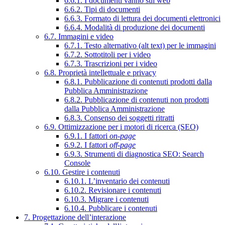
6.6.1. I documenti vanno sul web
6.6.2. Tipi di documenti
6.6.3. Formato di lettura dei documenti elettronici
6.6.4. Modalità di produzione dei documenti
6.7. Immagini e video
6.7.1. Testo alternativo (alt text) per le immagini
6.7.2. Sottotitoli per i video
6.7.3. Trascrizioni per i video
6.8. Proprietà intellettuale e privacy
6.8.1. Pubblicazione di contenuti prodotti dalla
Pubblica Amministrazione
6.8.2. Pubblicazione di contenuti non prodotti
dalla Pubblica Amministrazione
6.8.3. Consenso dei soggetti ritratti
6.9. Ottimizzazione per i motori di ricerca (SEO)
6.9.1. I fattori
on-page
6.9.2. I fattori
off-page
6.9.3. Strumenti di diagnostica SEO: Search
Console
6.10. Gestire i contenuti
6.10.1. L’inventario dei contenuti
6.10.2. Revisionare i contenuti
6.10.3. Migrare i contenuti
6.10.4. Pubblicare i contenuti
7. Progettazione dell’interazione