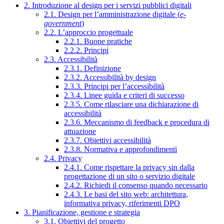
2. Introduzione al design per i servizi pubblici digitali
2.1. Design per l’amministrazione digitale (
e-
government
)
2.2. L’approccio progettuale
2.2.1. Buone pratiche
2.2.2. Principi
2.3. Accessibilità
2.3.1. Definizione
2.3.2. Accessibilità by design
2.3.3. Principi per l’accessibilità
2.3.4. Linee guida e criteri di successo
2.3.5. Come rilasciare una dichiarazione di
accessibilità
2.3.6. Meccanismo di feedback e procedura di
attuazione
2.3.7. Obiettivi accessibilità
2.3.8. Normativa e approfondimenti
2.4. Privacy
2.4.1. Come rispettare la privacy sin dalla
progettazione di un sito o servizio digitale
2.4.2. Richiedi il consenso quando necessario
2.4.3. Le basi del sito web: architettura,
informativa privacy, riferimenti DPO
3. Pianificazione, gestione e strategia
3.1. Obiettivi del progetto