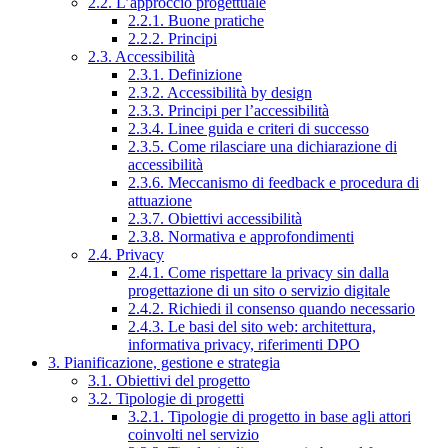
2.2. L’approccio progettuale
2.2.1. Buone pratiche
2.2.2. Principi
2.3. Accessibilità
2.3.1. Definizione
2.3.2. Accessibilità by design
2.3.3. Principi per l’accessibilità
2.3.4. Linee guida e criteri di successo
2.3.5. Come rilasciare una dichiarazione di
accessibilità
2.3.6. Meccanismo di feedback e procedura di
attuazione
2.3.7. Obiettivi accessibilità
2.3.8. Normativa e approfondimenti
2.4. Privacy
2.4.1. Come rispettare la privacy sin dalla
progettazione di un sito o servizio digitale
2.4.2. Richiedi il consenso quando necessario
2.4.3. Le basi del sito web: architettura,
informativa privacy, riferimenti DPO
3. Pianificazione, gestione e strategia
3.1. Obiettivi del progetto
3.2. Tipologie di progetti
3.2.1. Tipologie di progetto in base agli attori
coinvolti nel servizio