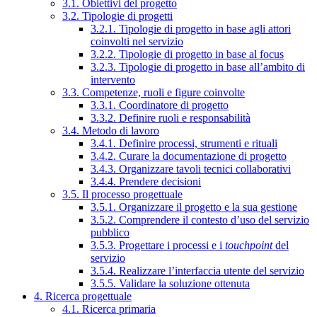
3.1. Obiettivi del progetto
3.2. Tipologie di progetti
3.2.1. Tipologie di progetto in base agli attori
coinvolti nel servizio
3.2.2. Tipologie di progetto in base al focus
3.2.3. Tipologie di progetto in base all’ambito di
intervento
3.3. Competenze, ruoli e figure coinvolte
3.3.1. Coordinatore di progetto
3.3.2. Definire ruoli e responsabilità
3.4. Metodo di lavoro
3.4.1. Definire processi, strumenti e rituali
3.4.2. Curare la documentazione di progetto
3.4.3. Organizzare tavoli tecnici collaborativi
3.4.4. Prendere decisioni
3.5. Il processo progettuale
3.5.1. Organizzare il progetto e la sua gestione
3.5.2. Comprendere il contesto d’uso del servizio
pubblico
3.5.3. Progettare i processi e i
touchpoint
del
servizio
3.5.4. Realizzare l’interfaccia utente del servizio
3.5.5. Validare la soluzione ottenuta
4. Ricerca progettuale
4.1. Ricerca primaria