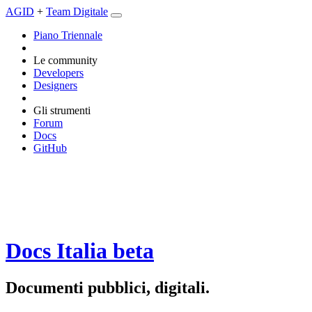
AGID
+
Team Digitale
Piano Triennale
Le community
Developers
Designers
Gli strumenti
Forum
Docs
GitHub
Docs Italia
beta
Documenti pubblici, digitali.