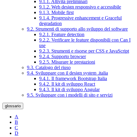
9.1.1. Attività preliminari
9.1.2. Web design responsivo e accessibile
9.1.3. Mobile first
9.1.4. Progressive enhancement e Graceful
degradation
9.2. Strumenti di supporto allo sviluppo del software
9.2.1. Feature detection
9.2.2. Verificare le feature disponibili con Can I
use
9.2.3. Strumenti e risorse per CSS e JavaScript
9.2.4. Supporto browser
9.2.5. Misurare le prestazioni
9.3. Catalogo del riuso
9.4. Sviluppare con il design system .italia
9.4.1. Il framework Bootstrap Italia
9.4.2. Il kit di sviluppo React
9.4.3. Il kit di sviluppo Angular
9.5. Sviluppare con i modelli di sito e servizi
glossario
A
B
C
D