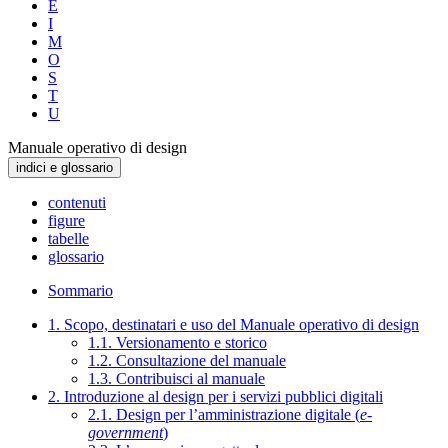
E
I
M
O
S
T
U
Manuale operativo di design
indici e glossario
contenuti
figure
tabelle
glossario
Sommario
1. Scopo, destinatari e uso del Manuale operativo di design
1.1. Versionamento e storico
1.2. Consultazione del manuale
1.3. Contribuisci al manuale
2. Introduzione al design per i servizi pubblici digitali
2.1. Design per l’amministrazione digitale (
e-
government
)