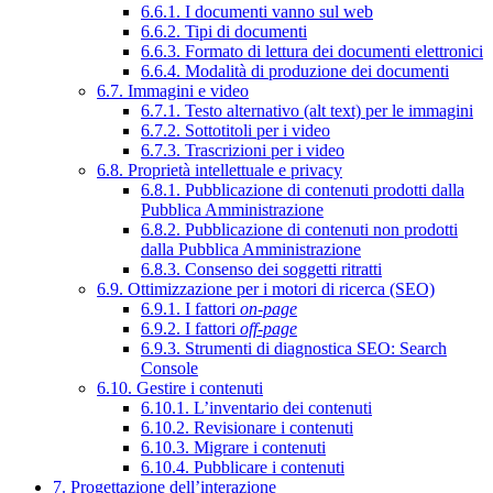
6.6.1. I documenti vanno sul web
6.6.2. Tipi di documenti
6.6.3. Formato di lettura dei documenti elettronici
6.6.4. Modalità di produzione dei documenti
6.7. Immagini e video
6.7.1. Testo alternativo (alt text) per le immagini
6.7.2. Sottotitoli per i video
6.7.3. Trascrizioni per i video
6.8. Proprietà intellettuale e privacy
6.8.1. Pubblicazione di contenuti prodotti dalla
Pubblica Amministrazione
6.8.2. Pubblicazione di contenuti non prodotti
dalla Pubblica Amministrazione
6.8.3. Consenso dei soggetti ritratti
6.9. Ottimizzazione per i motori di ricerca (SEO)
6.9.1. I fattori
on-page
6.9.2. I fattori
off-page
6.9.3. Strumenti di diagnostica SEO: Search
Console
6.10. Gestire i contenuti
6.10.1. L’inventario dei contenuti
6.10.2. Revisionare i contenuti
6.10.3. Migrare i contenuti
6.10.4. Pubblicare i contenuti
7. Progettazione dell’interazione