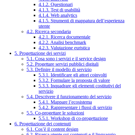
4.1.2. Questionari
4.1.3. Test di usabilità
4.1.4. Web analytics
4.1.5. Strumenti di mappatura dell’esperienza
utente
4.2. Ricerca secondaria
4.2.1. Ricerca documentale
4.2.2. Analisi benchmark
4.2.3. Valutazione euristica
5. Progettazione dei servizi
5.1. Cosa sono i servizi e il service design
5.2. Progettare servizi pubblici digitali
5.3. Definire il modello di servizio
5.3.1. Identificare gli attori coinvolti
5.3.2. Formulare la proposta di valore
5.3.3. Inquadrare gli elementi costitutivi del
servizio
5.4. Descrivere il funzionamento del servizio
5.4.1. Mappare l’ecosistema
5.4.2. Rappresentare i flussi di servizio
5.5. Co-progettare le soluzioni
5.5.1. Workshop di co-progettazione
6. Progettazione dei contenuti
6.1. Cos’è il content design
6.2. Ricerca utente sui contenuti e il linguaggio