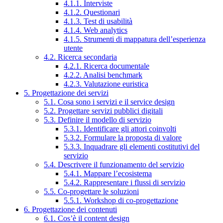
4.1.1. Interviste
4.1.2. Questionari
4.1.3. Test di usabilità
4.1.4. Web analytics
4.1.5. Strumenti di mappatura dell’esperienza
utente
4.2. Ricerca secondaria
4.2.1. Ricerca documentale
4.2.2. Analisi benchmark
4.2.3. Valutazione euristica
5. Progettazione dei servizi
5.1. Cosa sono i servizi e il service design
5.2. Progettare servizi pubblici digitali
5.3. Definire il modello di servizio
5.3.1. Identificare gli attori coinvolti
5.3.2. Formulare la proposta di valore
5.3.3. Inquadrare gli elementi costitutivi del
servizio
5.4. Descrivere il funzionamento del servizio
5.4.1. Mappare l’ecosistema
5.4.2. Rappresentare i flussi di servizio
5.5. Co-progettare le soluzioni
5.5.1. Workshop di co-progettazione
6. Progettazione dei contenuti
6.1. Cos’è il content design