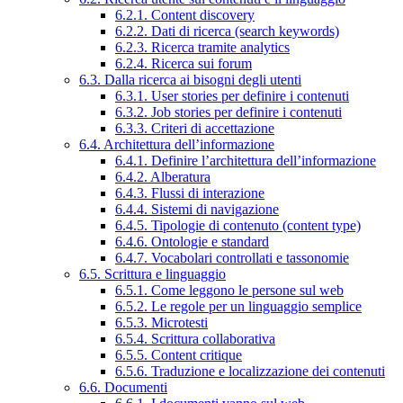
6.2.1. Content discovery
6.2.2. Dati di ricerca (search keywords)
6.2.3. Ricerca tramite analytics
6.2.4. Ricerca sui forum
6.3. Dalla ricerca ai bisogni degli utenti
6.3.1. User stories per definire i contenuti
6.3.2. Job stories per definire i contenuti
6.3.3. Criteri di accettazione
6.4. Architettura dell’informazione
6.4.1. Definire l’architettura dell’informazione
6.4.2. Alberatura
6.4.3. Flussi di interazione
6.4.4. Sistemi di navigazione
6.4.5. Tipologie di contenuto (content type)
6.4.6. Ontologie e standard
6.4.7. Vocabolari controllati e tassonomie
6.5. Scrittura e linguaggio
6.5.1. Come leggono le persone sul web
6.5.2. Le regole per un linguaggio semplice
6.5.3. Microtesti
6.5.4. Scrittura collaborativa
6.5.5. Content critique
6.5.6. Traduzione e localizzazione dei contenuti
6.6. Documenti