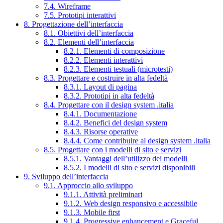
7.4. Wireframe
7.5. Prototipi interattivi
8. Progettazione dell’interfaccia
8.1. Obiettivi dell’interfaccia
8.2. Elementi dell’interfaccia
8.2.1. Elementi di composizione
8.2.2. Elementi interattivi
8.2.3. Elementi testuali (microtesti)
8.3. Progettare e costruire in alta fedeltà
8.3.1. Layout di pagina
8.3.2. Prototipi in alta fedeltà
8.4. Progettare con il design system .italia
8.4.1. Documentazione
8.4.2. Benefici del design system
8.4.3. Risorse operative
8.4.4. Come contribuire al design system .italia
8.5. Progettare con i modelli di sito e servizi
8.5.1. Vantaggi dell’utilizzo dei modelli
8.5.2. I modelli di sito e servizi disponibili
9. Sviluppo dell’interfaccia
9.1. Approccio allo sviluppo
9.1.1. Attività preliminari
9.1.2. Web design responsivo e accessibile
9.1.3. Mobile first
9.1.4. Progressive enhancement e Graceful