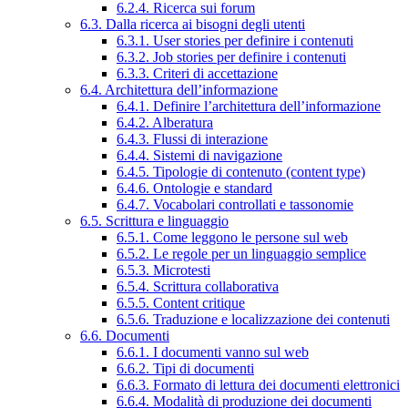
6.2.4. Ricerca sui forum
6.3. Dalla ricerca ai bisogni degli utenti
6.3.1. User stories per definire i contenuti
6.3.2. Job stories per definire i contenuti
6.3.3. Criteri di accettazione
6.4. Architettura dell’informazione
6.4.1. Definire l’architettura dell’informazione
6.4.2. Alberatura
6.4.3. Flussi di interazione
6.4.4. Sistemi di navigazione
6.4.5. Tipologie di contenuto (content type)
6.4.6. Ontologie e standard
6.4.7. Vocabolari controllati e tassonomie
6.5. Scrittura e linguaggio
6.5.1. Come leggono le persone sul web
6.5.2. Le regole per un linguaggio semplice
6.5.3. Microtesti
6.5.4. Scrittura collaborativa
6.5.5. Content critique
6.5.6. Traduzione e localizzazione dei contenuti
6.6. Documenti
6.6.1. I documenti vanno sul web
6.6.2. Tipi di documenti
6.6.3. Formato di lettura dei documenti elettronici
6.6.4. Modalità di produzione dei documenti