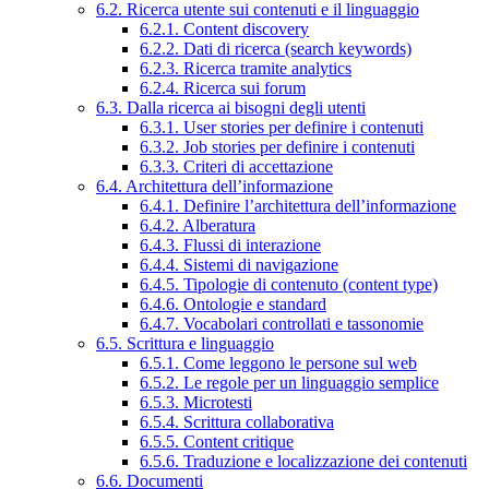
6.2. Ricerca utente sui contenuti e il linguaggio
6.2.1. Content discovery
6.2.2. Dati di ricerca (search keywords)
6.2.3. Ricerca tramite analytics
6.2.4. Ricerca sui forum
6.3. Dalla ricerca ai bisogni degli utenti
6.3.1. User stories per definire i contenuti
6.3.2. Job stories per definire i contenuti
6.3.3. Criteri di accettazione
6.4. Architettura dell’informazione
6.4.1. Definire l’architettura dell’informazione
6.4.2. Alberatura
6.4.3. Flussi di interazione
6.4.4. Sistemi di navigazione
6.4.5. Tipologie di contenuto (content type)
6.4.6. Ontologie e standard
6.4.7. Vocabolari controllati e tassonomie
6.5. Scrittura e linguaggio
6.5.1. Come leggono le persone sul web
6.5.2. Le regole per un linguaggio semplice
6.5.3. Microtesti
6.5.4. Scrittura collaborativa
6.5.5. Content critique
6.5.6. Traduzione e localizzazione dei contenuti
6.6. Documenti