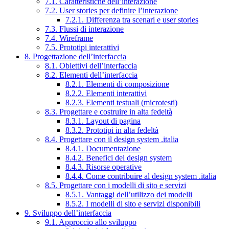
7.1. Caratteristiche dell’interazione
7.2. User stories per definire l’interazione
7.2.1. Differenza tra scenari e user stories
7.3. Flussi di interazione
7.4. Wireframe
7.5. Prototipi interattivi
8. Progettazione dell’interfaccia
8.1. Obiettivi dell’interfaccia
8.2. Elementi dell’interfaccia
8.2.1. Elementi di composizione
8.2.2. Elementi interattivi
8.2.3. Elementi testuali (microtesti)
8.3. Progettare e costruire in alta fedeltà
8.3.1. Layout di pagina
8.3.2. Prototipi in alta fedeltà
8.4. Progettare con il design system .italia
8.4.1. Documentazione
8.4.2. Benefici del design system
8.4.3. Risorse operative
8.4.4. Come contribuire al design system .italia
8.5. Progettare con i modelli di sito e servizi
8.5.1. Vantaggi dell’utilizzo dei modelli
8.5.2. I modelli di sito e servizi disponibili
9. Sviluppo dell’interfaccia
9.1. Approccio allo sviluppo