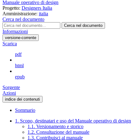
Manuale operativo di design
Progetto:
Designers Italia
Amministrazione:
italia
Cerca nel documento
Cerca nel documento
Informazioni
versione-corrente
Scarica
pdf
html
epub
Sorgente
Azioni
indice dei contenuti
Sommario
1. Scopo, destinatari e uso del Manuale operativo di design
1.1. Versionamento e storico
1.2. Consultazione del manuale
1.3. Contribuisci al manuale