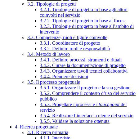
3.2. Tipologie di progetti
3.2.1. Tipologie di progetto in base agli attori
coinvolti nel servizio
3.2.2. Tipologie di progetto in base al focus
3.2.3. Tipologie di progetto in base all’ambito di
intervento
3.3. Competenze, ruoli e figure coinvolte
3.3.1. Coordinatore di progetto
3.3.2. Definire ruoli e responsabilità
3.4. Metodo di lavoro
3.4.1. Definire processi, strumenti e rituali
3.4.2. Curare la documentazione di progetto
3.4.3. Organizzare tavoli tecnici collaborativi
3.4.4. Prendere decisioni
3.5. Il processo progettuale
3.5.1. Organizzare il progetto e la sua gestione
3.5.2. Comprendere il contesto d’uso del servizio
pubblico
3.5.3. Progettare i processi e i
touchpoint
del
servizio
3.5.4. Realizzare l’interfaccia utente del servizio
3.5.5. Validare la soluzione ottenuta
4. Ricerca progettuale
4.1. Ricerca primaria
4.1.1. Interviste