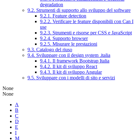
degradation
9.2. Strumenti di supporto allo sviluppo del software
9.2.1. Feature detection
9.2.2. Verificare le feature disponibili con Can I
use
9.2.3. Strumenti e risorse per CSS e JavaScript
9.2.4. Supporto browser
9.2.5. Misurare le prestazioni
9.3. Catalogo del riuso
9.4. Sviluppare con il design system .italia
9.4.1. Il framework Bootstrap Italia
9.4.2. Il kit di sviluppo React
9.4.3. Il kit di sviluppo Angular
9.5. Sviluppare con i modelli di sito e servizi
None
None
A
B
C
D
E
I
M