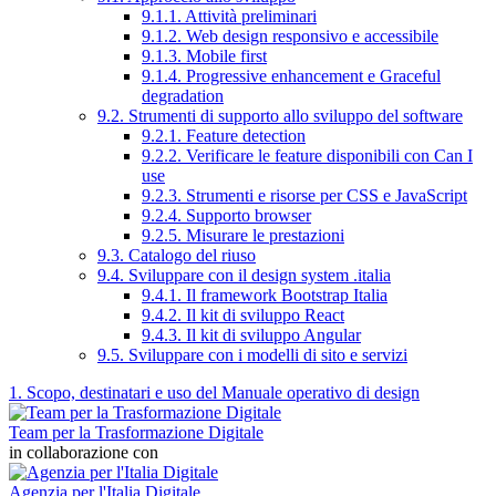
9.1.1. Attività preliminari
9.1.2. Web design responsivo e accessibile
9.1.3. Mobile first
9.1.4. Progressive enhancement e Graceful
degradation
9.2. Strumenti di supporto allo sviluppo del software
9.2.1. Feature detection
9.2.2. Verificare le feature disponibili con Can I
use
9.2.3. Strumenti e risorse per CSS e JavaScript
9.2.4. Supporto browser
9.2.5. Misurare le prestazioni
9.3. Catalogo del riuso
9.4. Sviluppare con il design system .italia
9.4.1. Il framework Bootstrap Italia
9.4.2. Il kit di sviluppo React
9.4.3. Il kit di sviluppo Angular
9.5. Sviluppare con i modelli di sito e servizi
1. Scopo, destinatari e uso del Manuale operativo di design
Team per la Trasformazione Digitale
in collaborazione con
Agenzia per l'Italia Digitale