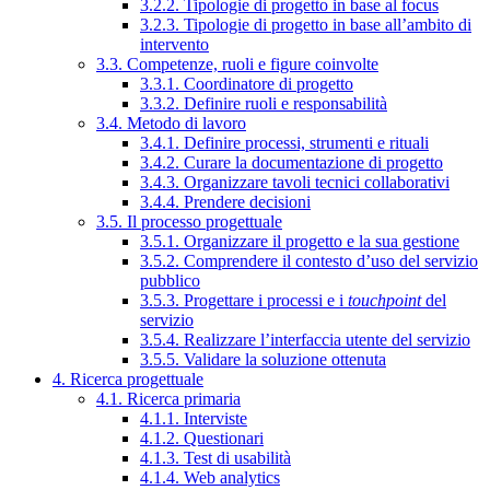
3.2.2. Tipologie di progetto in base al focus
3.2.3. Tipologie di progetto in base all’ambito di
intervento
3.3. Competenze, ruoli e figure coinvolte
3.3.1. Coordinatore di progetto
3.3.2. Definire ruoli e responsabilità
3.4. Metodo di lavoro
3.4.1. Definire processi, strumenti e rituali
3.4.2. Curare la documentazione di progetto
3.4.3. Organizzare tavoli tecnici collaborativi
3.4.4. Prendere decisioni
3.5. Il processo progettuale
3.5.1. Organizzare il progetto e la sua gestione
3.5.2. Comprendere il contesto d’uso del servizio
pubblico
3.5.3. Progettare i processi e i
touchpoint
del
servizio
3.5.4. Realizzare l’interfaccia utente del servizio
3.5.5. Validare la soluzione ottenuta
4. Ricerca progettuale
4.1. Ricerca primaria
4.1.1. Interviste
4.1.2. Questionari
4.1.3. Test di usabilità
4.1.4. Web analytics