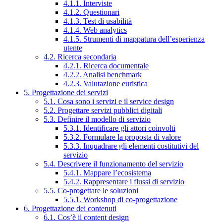
4.1.1. Interviste
4.1.2. Questionari
4.1.3. Test di usabilità
4.1.4. Web analytics
4.1.5. Strumenti di mappatura dell’esperienza
utente
4.2. Ricerca secondaria
4.2.1. Ricerca documentale
4.2.2. Analisi benchmark
4.2.3. Valutazione euristica
5. Progettazione dei servizi
5.1. Cosa sono i servizi e il service design
5.2. Progettare servizi pubblici digitali
5.3. Definire il modello di servizio
5.3.1. Identificare gli attori coinvolti
5.3.2. Formulare la proposta di valore
5.3.3. Inquadrare gli elementi costitutivi del
servizio
5.4. Descrivere il funzionamento del servizio
5.4.1. Mappare l’ecosistema
5.4.2. Rappresentare i flussi di servizio
5.5. Co-progettare le soluzioni
5.5.1. Workshop di co-progettazione
6. Progettazione dei contenuti
6.1. Cos’è il content design