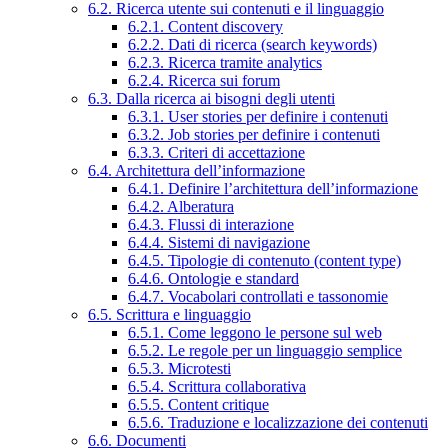
6.2. Ricerca utente sui contenuti e il linguaggio
6.2.1. Content discovery
6.2.2. Dati di ricerca (search keywords)
6.2.3. Ricerca tramite analytics
6.2.4. Ricerca sui forum
6.3. Dalla ricerca ai bisogni degli utenti
6.3.1. User stories per definire i contenuti
6.3.2. Job stories per definire i contenuti
6.3.3. Criteri di accettazione
6.4. Architettura dell’informazione
6.4.1. Definire l’architettura dell’informazione
6.4.2. Alberatura
6.4.3. Flussi di interazione
6.4.4. Sistemi di navigazione
6.4.5. Tipologie di contenuto (content type)
6.4.6. Ontologie e standard
6.4.7. Vocabolari controllati e tassonomie
6.5. Scrittura e linguaggio
6.5.1. Come leggono le persone sul web
6.5.2. Le regole per un linguaggio semplice
6.5.3. Microtesti
6.5.4. Scrittura collaborativa
6.5.5. Content critique
6.5.6. Traduzione e localizzazione dei contenuti
6.6. Documenti