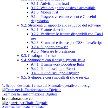
9.1.1. Attività preliminari
9.1.2. Web design responsivo e accessibile
9.1.3. Mobile first
9.1.4. Progressive enhancement e Graceful
degradation
9.2. Strumenti di supporto allo sviluppo del software
9.2.1. Feature detection
9.2.2. Verificare le feature disponibili con Can I
use
9.2.3. Strumenti e risorse per CSS e JavaScript
9.2.4. Supporto browser
9.2.5. Misurare le prestazioni
9.3. Catalogo del riuso
9.4. Sviluppare con il design system .italia
9.4.1. Il framework Bootstrap Italia
9.4.2. Il kit di sviluppo React
9.4.3. Il kit di sviluppo Angular
9.5. Sviluppare con i modelli di sito e servizi
1. Scopo, destinatari e uso del Manuale operativo di design
Team per la Trasformazione Digitale
in collaborazione con
Agenzia per l'Italia Digitale