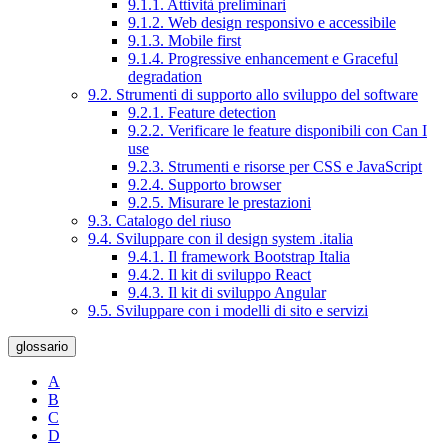
9.1.1. Attività preliminari
9.1.2. Web design responsivo e accessibile
9.1.3. Mobile first
9.1.4. Progressive enhancement e Graceful
degradation
9.2. Strumenti di supporto allo sviluppo del software
9.2.1. Feature detection
9.2.2. Verificare le feature disponibili con Can I
use
9.2.3. Strumenti e risorse per CSS e JavaScript
9.2.4. Supporto browser
9.2.5. Misurare le prestazioni
9.3. Catalogo del riuso
9.4. Sviluppare con il design system .italia
9.4.1. Il framework Bootstrap Italia
9.4.2. Il kit di sviluppo React
9.4.3. Il kit di sviluppo Angular
9.5. Sviluppare con i modelli di sito e servizi
glossario
A
B
C
D