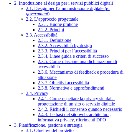
2. Introduzione al design per i servizi pubblici digitali
2.1. Design per l’amministrazione digitale (
e-
government
)
2.2. L’approccio progettuale
2.2.1. Buone pratiche
2.2.2. Principi
2.3. Accessibilità
2.3.1. Definizione
2.3.2. Accessibilità by design
2.3.3. Principi per l’accessibilità
2.3.4. Linee guida e criteri di successo
2.3.5. Come rilasciare una dichiarazione di
accessibilità
2.3.6. Meccanismo di feedback e procedura di
attuazione
2.3.7. Obiettivi accessibilità
2.3.8. Normativa e approfondimenti
2.4. Privacy
2.4.1. Come rispettare la privacy sin dalla
progettazione di un sito o servizio digitale
2.4.2. Richiedi il consenso quando necessario
2.4.3. Le basi del sito web: architettura,
informativa privacy, riferimenti DPO
3. Pianificazione, gestione e strategia
3.1. Obiettivi del progetto