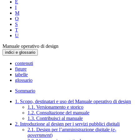
E
I
M
O
S
T
U
Manuale operativo di design
indici e glossario
contenuti
figure
tabelle
glossario
Sommario
1. Scopo, destinatari e uso del Manuale operativo di design
1.1. Versionamento e storico
1.2. Consultazione del manuale
1.3. Contribuisci al manuale
2. Introduzione al design per i servizi pubblici digitali
2.1. Design per l’amministrazione digitale (
e-
government
)