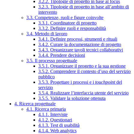
3.2.2. Tipologie di progetto in base al focus
3.2.3. Tipologie di progetto in base all’ambito di
intervento
3.3. Competenze, ruoli e figure coinvolte
3.3.1. Coordinatore di progetto
3.3.2. Definire ruoli e responsabilità
3.4. Metodo di lavoro
3.4.1. Definire processi, strumenti e rituali
3.4.2. Curare la documentazione di progetto
3.4.3. Organizzare tavoli tecnici collaborativi
3.4.4. Prendere decisioni
3.5. Il processo progettuale
3.5.1. Organizzare il progetto e la sua gestione
3.5.2. Comprendere il contesto d’uso del servizio
pubblico
3.5.3. Progettare i processi e i
touchpoint
del
servizio
3.5.4. Realizzare l’interfaccia utente del servizio
3.5.5. Validare la soluzione ottenuta
4. Ricerca progettuale
4.1. Ricerca primaria
4.1.1. Interviste
4.1.2. Questionari
4.1.3. Test di usabilità
4.1.4. Web analytics