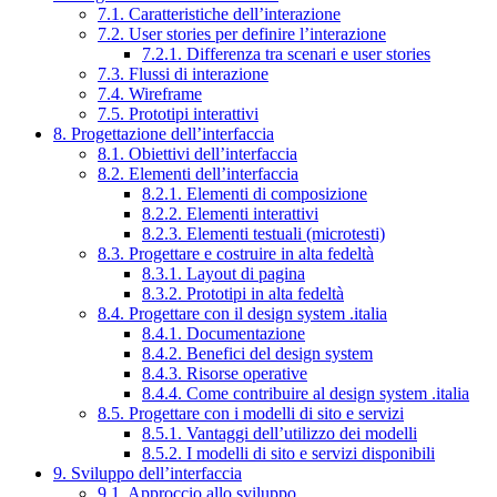
7.1. Caratteristiche dell’interazione
7.2. User stories per definire l’interazione
7.2.1. Differenza tra scenari e user stories
7.3. Flussi di interazione
7.4. Wireframe
7.5. Prototipi interattivi
8. Progettazione dell’interfaccia
8.1. Obiettivi dell’interfaccia
8.2. Elementi dell’interfaccia
8.2.1. Elementi di composizione
8.2.2. Elementi interattivi
8.2.3. Elementi testuali (microtesti)
8.3. Progettare e costruire in alta fedeltà
8.3.1. Layout di pagina
8.3.2. Prototipi in alta fedeltà
8.4. Progettare con il design system .italia
8.4.1. Documentazione
8.4.2. Benefici del design system
8.4.3. Risorse operative
8.4.4. Come contribuire al design system .italia
8.5. Progettare con i modelli di sito e servizi
8.5.1. Vantaggi dell’utilizzo dei modelli
8.5.2. I modelli di sito e servizi disponibili
9. Sviluppo dell’interfaccia
9.1. Approccio allo sviluppo