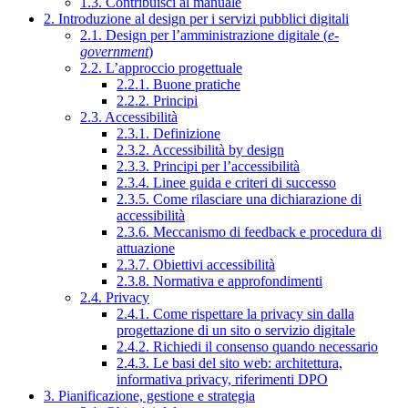
1.3. Contribuisci al manuale
2. Introduzione al design per i servizi pubblici digitali
2.1. Design per l’amministrazione digitale (
e-
government
)
2.2. L’approccio progettuale
2.2.1. Buone pratiche
2.2.2. Principi
2.3. Accessibilità
2.3.1. Definizione
2.3.2. Accessibilità by design
2.3.3. Principi per l’accessibilità
2.3.4. Linee guida e criteri di successo
2.3.5. Come rilasciare una dichiarazione di
accessibilità
2.3.6. Meccanismo di feedback e procedura di
attuazione
2.3.7. Obiettivi accessibilità
2.3.8. Normativa e approfondimenti
2.4. Privacy
2.4.1. Come rispettare la privacy sin dalla
progettazione di un sito o servizio digitale
2.4.2. Richiedi il consenso quando necessario
2.4.3. Le basi del sito web: architettura,
informativa privacy, riferimenti DPO
3. Pianificazione, gestione e strategia