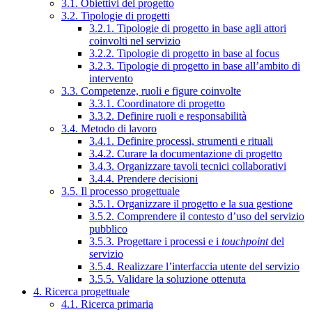
3.1. Obiettivi del progetto
3.2. Tipologie di progetti
3.2.1. Tipologie di progetto in base agli attori
coinvolti nel servizio
3.2.2. Tipologie di progetto in base al focus
3.2.3. Tipologie di progetto in base all’ambito di
intervento
3.3. Competenze, ruoli e figure coinvolte
3.3.1. Coordinatore di progetto
3.3.2. Definire ruoli e responsabilità
3.4. Metodo di lavoro
3.4.1. Definire processi, strumenti e rituali
3.4.2. Curare la documentazione di progetto
3.4.3. Organizzare tavoli tecnici collaborativi
3.4.4. Prendere decisioni
3.5. Il processo progettuale
3.5.1. Organizzare il progetto e la sua gestione
3.5.2. Comprendere il contesto d’uso del servizio
pubblico
3.5.3. Progettare i processi e i
touchpoint
del
servizio
3.5.4. Realizzare l’interfaccia utente del servizio
3.5.5. Validare la soluzione ottenuta
4. Ricerca progettuale
4.1. Ricerca primaria