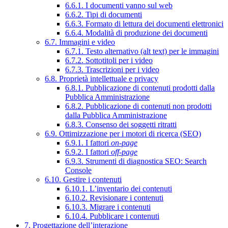
6.6.1. I documenti vanno sul web
6.6.2. Tipi di documenti
6.6.3. Formato di lettura dei documenti elettronici
6.6.4. Modalità di produzione dei documenti
6.7. Immagini e video
6.7.1. Testo alternativo (alt text) per le immagini
6.7.2. Sottotitoli per i video
6.7.3. Trascrizioni per i video
6.8. Proprietà intellettuale e privacy
6.8.1. Pubblicazione di contenuti prodotti dalla
Pubblica Amministrazione
6.8.2. Pubblicazione di contenuti non prodotti
dalla Pubblica Amministrazione
6.8.3. Consenso dei soggetti ritratti
6.9. Ottimizzazione per i motori di ricerca (SEO)
6.9.1. I fattori
on-page
6.9.2. I fattori
off-page
6.9.3. Strumenti di diagnostica SEO: Search
Console
6.10. Gestire i contenuti
6.10.1. L’inventario dei contenuti
6.10.2. Revisionare i contenuti
6.10.3. Migrare i contenuti
6.10.4. Pubblicare i contenuti
7. Progettazione dell’interazione