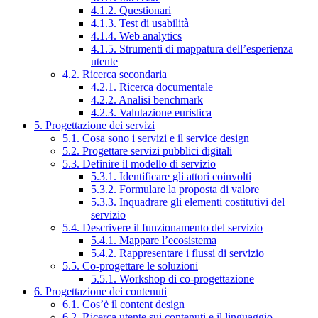
4.1.2. Questionari
4.1.3. Test di usabilità
4.1.4. Web analytics
4.1.5. Strumenti di mappatura dell’esperienza
utente
4.2. Ricerca secondaria
4.2.1. Ricerca documentale
4.2.2. Analisi benchmark
4.2.3. Valutazione euristica
5. Progettazione dei servizi
5.1. Cosa sono i servizi e il service design
5.2. Progettare servizi pubblici digitali
5.3. Definire il modello di servizio
5.3.1. Identificare gli attori coinvolti
5.3.2. Formulare la proposta di valore
5.3.3. Inquadrare gli elementi costitutivi del
servizio
5.4. Descrivere il funzionamento del servizio
5.4.1. Mappare l’ecosistema
5.4.2. Rappresentare i flussi di servizio
5.5. Co-progettare le soluzioni
5.5.1. Workshop di co-progettazione
6. Progettazione dei contenuti
6.1. Cos’è il content design
6.2. Ricerca utente sui contenuti e il linguaggio