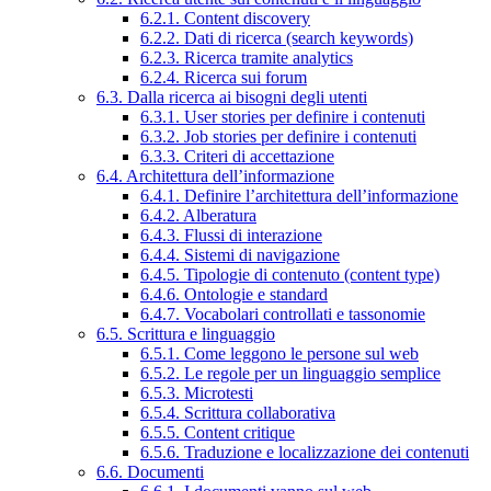
6.2.1. Content discovery
6.2.2. Dati di ricerca (search keywords)
6.2.3. Ricerca tramite analytics
6.2.4. Ricerca sui forum
6.3. Dalla ricerca ai bisogni degli utenti
6.3.1. User stories per definire i contenuti
6.3.2. Job stories per definire i contenuti
6.3.3. Criteri di accettazione
6.4. Architettura dell’informazione
6.4.1. Definire l’architettura dell’informazione
6.4.2. Alberatura
6.4.3. Flussi di interazione
6.4.4. Sistemi di navigazione
6.4.5. Tipologie di contenuto (content type)
6.4.6. Ontologie e standard
6.4.7. Vocabolari controllati e tassonomie
6.5. Scrittura e linguaggio
6.5.1. Come leggono le persone sul web
6.5.2. Le regole per un linguaggio semplice
6.5.3. Microtesti
6.5.4. Scrittura collaborativa
6.5.5. Content critique
6.5.6. Traduzione e localizzazione dei contenuti
6.6. Documenti