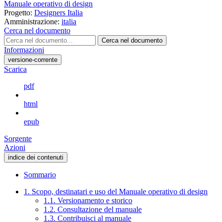
Manuale operativo di design
Progetto:
Designers Italia
Amministrazione:
italia
Cerca nel documento
Cerca nel documento
Informazioni
versione-corrente
Scarica
pdf
html
epub
Sorgente
Azioni
indice dei contenuti
Sommario
1. Scopo, destinatari e uso del Manuale operativo di design
1.1. Versionamento e storico
1.2. Consultazione del manuale
1.3. Contribuisci al manuale