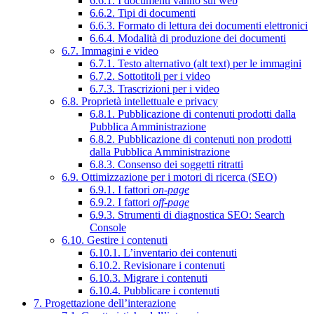
6.6.1. I documenti vanno sul web
6.6.2. Tipi di documenti
6.6.3. Formato di lettura dei documenti elettronici
6.6.4. Modalità di produzione dei documenti
6.7. Immagini e video
6.7.1. Testo alternativo (alt text) per le immagini
6.7.2. Sottotitoli per i video
6.7.3. Trascrizioni per i video
6.8. Proprietà intellettuale e privacy
6.8.1. Pubblicazione di contenuti prodotti dalla
Pubblica Amministrazione
6.8.2. Pubblicazione di contenuti non prodotti
dalla Pubblica Amministrazione
6.8.3. Consenso dei soggetti ritratti
6.9. Ottimizzazione per i motori di ricerca (SEO)
6.9.1. I fattori
on-page
6.9.2. I fattori
off-page
6.9.3. Strumenti di diagnostica SEO: Search
Console
6.10. Gestire i contenuti
6.10.1. L’inventario dei contenuti
6.10.2. Revisionare i contenuti
6.10.3. Migrare i contenuti
6.10.4. Pubblicare i contenuti
7. Progettazione dell’interazione