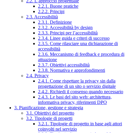
2.2. L’approccio progettuale
2.2.1. Buone pratiche
2.2.2. Principi
2.3. Accessibilità
2.3.1. Definizione
2.3.2. Accessibilità by design
2.3.3. Principi per l’accessibilità
2.3.4. Linee guida e criteri di successo
2.3.5. Come rilasciare una dichiarazione di
accessibilità
2.3.6. Meccanismo di feedback e procedura di
attuazione
2.3.7. Obiettivi accessibilità
2.3.8. Normativa e approfondimenti
2.4. Privacy
2.4.1. Come rispettare la privacy sin dalla
progettazione di un sito o servizio digitale
2.4.2. Richiedi il consenso quando necessario
2.4.3. Le basi del sito web: architettura,
informativa privacy, riferimenti DPO
3. Pianificazione, gestione e strategia
3.1. Obiettivi del progetto
3.2. Tipologie di progetti
3.2.1. Tipologie di progetto in base agli attori
coinvolti nel servizio