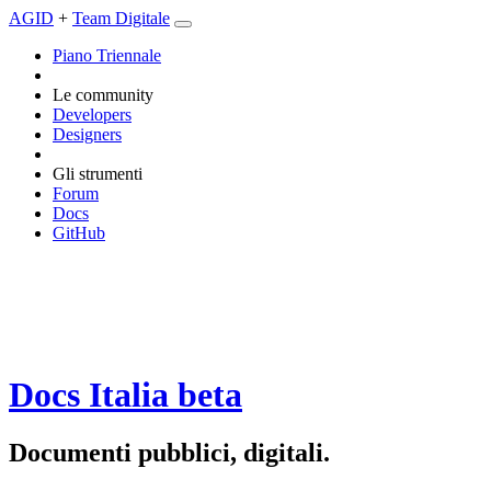
AGID
+
Team Digitale
Piano Triennale
Le community
Developers
Designers
Gli strumenti
Forum
Docs
GitHub
Docs Italia
beta
Documenti pubblici, digitali.