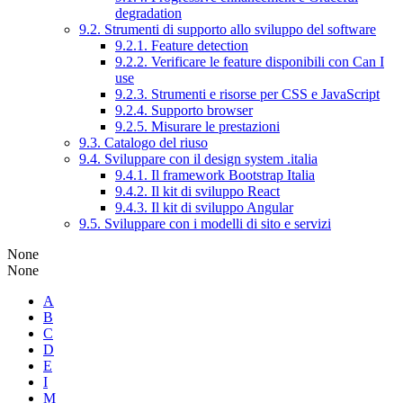
degradation
9.2. Strumenti di supporto allo sviluppo del software
9.2.1. Feature detection
9.2.2. Verificare le feature disponibili con Can I
use
9.2.3. Strumenti e risorse per CSS e JavaScript
9.2.4. Supporto browser
9.2.5. Misurare le prestazioni
9.3. Catalogo del riuso
9.4. Sviluppare con il design system .italia
9.4.1. Il framework Bootstrap Italia
9.4.2. Il kit di sviluppo React
9.4.3. Il kit di sviluppo Angular
9.5. Sviluppare con i modelli di sito e servizi
None
None
A
B
C
D
E
I
M