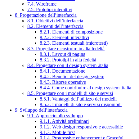
7.4. Wireframe
7.5. Prototipi interattivi
8. Progettazione dell’interfaccia
8.1. Obiettivi dell’interfaccia
8.2. Elementi dell’interfaccia
8.2.1. Elementi di composizione
8.2.2. Elementi interattivi
8.2.3. Elementi testuali (microtesti)
8.3. Progettare e costruire in alta fedeltà
8.3.1. Layout di pagina
8.3.2. Prototipi in alta fedeltà
8.4. Progettare con il design system .italia
8.4.1. Documentazione
8.4.2. Benefici del design system
8.4.3. Risorse operative
8.4.4. Come contribuire al design system .italia
8.5. Progettare con i modelli di sito e servizi
8.5.1. Vantaggi dell’utilizzo dei modelli
8.5.2. I modelli di sito e servizi disponibili
9. Sviluppo dell’interfaccia
9.1. Approccio allo sviluppo
9.1.1. Attività preliminari
9.1.2. Web design responsivo e accessibile
9.1.3. Mobile first
9.1.4. Progressive enhancement e Graceful