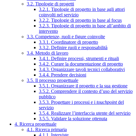
3.2. Tipologie di progetti
3.2.1. Tipologie di progetto in base agli attori
coinvolti nel servizio
3.2.2. Tipologie di progetto in base al focus
3.2.3. Tipologie di progetto in base all’ambito di
intervento
3.3. Competenze, ruoli e figure coinvolte
3.3.1. Coordinatore di progetto
3.3.2. Definire ruoli e responsabilità
3.4. Metodo di lavoro
3.4.1. Definire processi, strumenti e rituali
3.4.2. Curare la documentazione di progetto
3.4.3. Organizzare tavoli tecnici collaborativi
3.4.4. Prendere decisioni
3.5. Il processo progettuale
3.5.1. Organizzare il progetto e la sua gestione
3.5.2. Comprendere il contesto d’uso del servizio
pubblico
3.5.3. Progettare i processi e i
touchpoint
del
servizio
3.5.4. Realizzare l’interfaccia utente del servizio
3.5.5. Validare la soluzione ottenuta
4. Ricerca progettuale
4.1. Ricerca primaria
4.1.1. Interviste