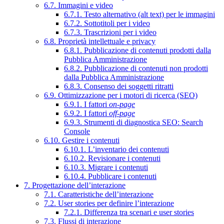
6.7. Immagini e video
6.7.1. Testo alternativo (alt text) per le immagini
6.7.2. Sottotitoli per i video
6.7.3. Trascrizioni per i video
6.8. Proprietà intellettuale e privacy
6.8.1. Pubblicazione di contenuti prodotti dalla
Pubblica Amministrazione
6.8.2. Pubblicazione di contenuti non prodotti
dalla Pubblica Amministrazione
6.8.3. Consenso dei soggetti ritratti
6.9. Ottimizzazione per i motori di ricerca (SEO)
6.9.1. I fattori
on-page
6.9.2. I fattori
off-page
6.9.3. Strumenti di diagnostica SEO: Search
Console
6.10. Gestire i contenuti
6.10.1. L’inventario dei contenuti
6.10.2. Revisionare i contenuti
6.10.3. Migrare i contenuti
6.10.4. Pubblicare i contenuti
7. Progettazione dell’interazione
7.1. Caratteristiche dell’interazione
7.2. User stories per definire l’interazione
7.2.1. Differenza tra scenari e user stories
7.3. Flussi di interazione