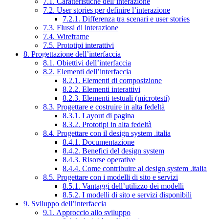
7.1. Caratteristiche dell’interazione
7.2. User stories per definire l’interazione
7.2.1. Differenza tra scenari e user stories
7.3. Flussi di interazione
7.4. Wireframe
7.5. Prototipi interattivi
8. Progettazione dell’interfaccia
8.1. Obiettivi dell’interfaccia
8.2. Elementi dell’interfaccia
8.2.1. Elementi di composizione
8.2.2. Elementi interattivi
8.2.3. Elementi testuali (microtesti)
8.3. Progettare e costruire in alta fedeltà
8.3.1. Layout di pagina
8.3.2. Prototipi in alta fedeltà
8.4. Progettare con il design system .italia
8.4.1. Documentazione
8.4.2. Benefici del design system
8.4.3. Risorse operative
8.4.4. Come contribuire al design system .italia
8.5. Progettare con i modelli di sito e servizi
8.5.1. Vantaggi dell’utilizzo dei modelli
8.5.2. I modelli di sito e servizi disponibili
9. Sviluppo dell’interfaccia
9.1. Approccio allo sviluppo