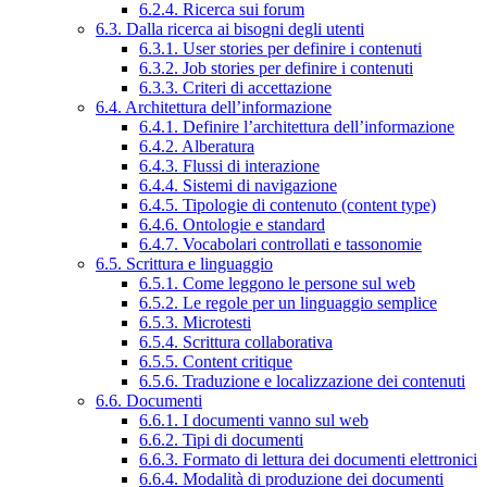
6.2.4. Ricerca sui forum
6.3. Dalla ricerca ai bisogni degli utenti
6.3.1. User stories per definire i contenuti
6.3.2. Job stories per definire i contenuti
6.3.3. Criteri di accettazione
6.4. Architettura dell’informazione
6.4.1. Definire l’architettura dell’informazione
6.4.2. Alberatura
6.4.3. Flussi di interazione
6.4.4. Sistemi di navigazione
6.4.5. Tipologie di contenuto (content type)
6.4.6. Ontologie e standard
6.4.7. Vocabolari controllati e tassonomie
6.5. Scrittura e linguaggio
6.5.1. Come leggono le persone sul web
6.5.2. Le regole per un linguaggio semplice
6.5.3. Microtesti
6.5.4. Scrittura collaborativa
6.5.5. Content critique
6.5.6. Traduzione e localizzazione dei contenuti
6.6. Documenti
6.6.1. I documenti vanno sul web
6.6.2. Tipi di documenti
6.6.3. Formato di lettura dei documenti elettronici
6.6.4. Modalità di produzione dei documenti