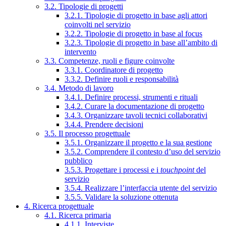
3.2. Tipologie di progetti
3.2.1. Tipologie di progetto in base agli attori
coinvolti nel servizio
3.2.2. Tipologie di progetto in base al focus
3.2.3. Tipologie di progetto in base all’ambito di
intervento
3.3. Competenze, ruoli e figure coinvolte
3.3.1. Coordinatore di progetto
3.3.2. Definire ruoli e responsabilità
3.4. Metodo di lavoro
3.4.1. Definire processi, strumenti e rituali
3.4.2. Curare la documentazione di progetto
3.4.3. Organizzare tavoli tecnici collaborativi
3.4.4. Prendere decisioni
3.5. Il processo progettuale
3.5.1. Organizzare il progetto e la sua gestione
3.5.2. Comprendere il contesto d’uso del servizio
pubblico
3.5.3. Progettare i processi e i
touchpoint
del
servizio
3.5.4. Realizzare l’interfaccia utente del servizio
3.5.5. Validare la soluzione ottenuta
4. Ricerca progettuale
4.1. Ricerca primaria
4.1.1. Interviste