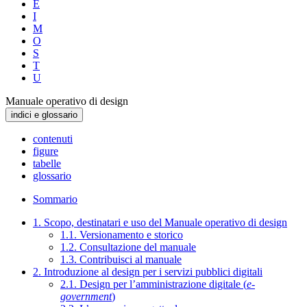
E
I
M
O
S
T
U
Manuale operativo di design
indici e glossario
contenuti
figure
tabelle
glossario
Sommario
1. Scopo, destinatari e uso del Manuale operativo di design
1.1. Versionamento e storico
1.2. Consultazione del manuale
1.3. Contribuisci al manuale
2. Introduzione al design per i servizi pubblici digitali
2.1. Design per l’amministrazione digitale (
e-
government
)