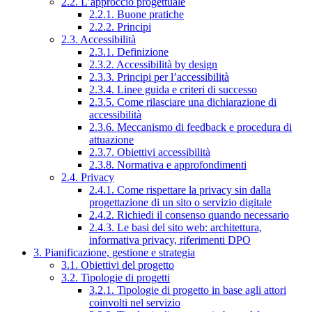
2.2. L’approccio progettuale
2.2.1. Buone pratiche
2.2.2. Principi
2.3. Accessibilità
2.3.1. Definizione
2.3.2. Accessibilità by design
2.3.3. Principi per l’accessibilità
2.3.4. Linee guida e criteri di successo
2.3.5. Come rilasciare una dichiarazione di
accessibilità
2.3.6. Meccanismo di feedback e procedura di
attuazione
2.3.7. Obiettivi accessibilità
2.3.8. Normativa e approfondimenti
2.4. Privacy
2.4.1. Come rispettare la privacy sin dalla
progettazione di un sito o servizio digitale
2.4.2. Richiedi il consenso quando necessario
2.4.3. Le basi del sito web: architettura,
informativa privacy, riferimenti DPO
3. Pianificazione, gestione e strategia
3.1. Obiettivi del progetto
3.2. Tipologie di progetti
3.2.1. Tipologie di progetto in base agli attori
coinvolti nel servizio