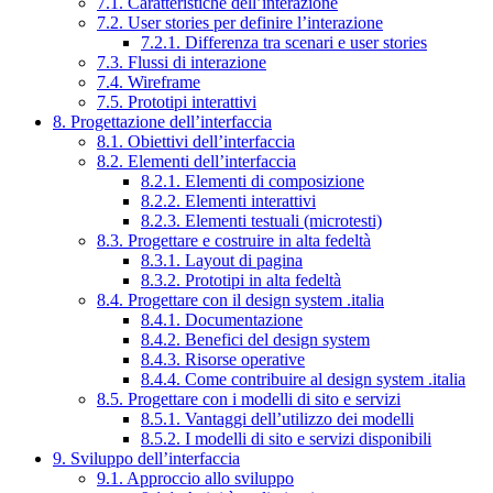
7.1. Caratteristiche dell’interazione
7.2. User stories per definire l’interazione
7.2.1. Differenza tra scenari e user stories
7.3. Flussi di interazione
7.4. Wireframe
7.5. Prototipi interattivi
8. Progettazione dell’interfaccia
8.1. Obiettivi dell’interfaccia
8.2. Elementi dell’interfaccia
8.2.1. Elementi di composizione
8.2.2. Elementi interattivi
8.2.3. Elementi testuali (microtesti)
8.3. Progettare e costruire in alta fedeltà
8.3.1. Layout di pagina
8.3.2. Prototipi in alta fedeltà
8.4. Progettare con il design system .italia
8.4.1. Documentazione
8.4.2. Benefici del design system
8.4.3. Risorse operative
8.4.4. Come contribuire al design system .italia
8.5. Progettare con i modelli di sito e servizi
8.5.1. Vantaggi dell’utilizzo dei modelli
8.5.2. I modelli di sito e servizi disponibili
9. Sviluppo dell’interfaccia
9.1. Approccio allo sviluppo