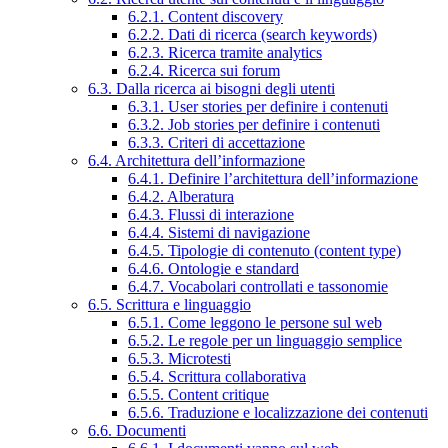
6.2.1. Content discovery
6.2.2. Dati di ricerca (search keywords)
6.2.3. Ricerca tramite analytics
6.2.4. Ricerca sui forum
6.3. Dalla ricerca ai bisogni degli utenti
6.3.1. User stories per definire i contenuti
6.3.2. Job stories per definire i contenuti
6.3.3. Criteri di accettazione
6.4. Architettura dell’informazione
6.4.1. Definire l’architettura dell’informazione
6.4.2. Alberatura
6.4.3. Flussi di interazione
6.4.4. Sistemi di navigazione
6.4.5. Tipologie di contenuto (content type)
6.4.6. Ontologie e standard
6.4.7. Vocabolari controllati e tassonomie
6.5. Scrittura e linguaggio
6.5.1. Come leggono le persone sul web
6.5.2. Le regole per un linguaggio semplice
6.5.3. Microtesti
6.5.4. Scrittura collaborativa
6.5.5. Content critique
6.5.6. Traduzione e localizzazione dei contenuti
6.6. Documenti