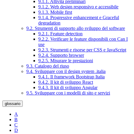
9.1.1. Attività preliminari
9.1.2. Web design responsivo e accessibile
9.1.3. Mobile first
9.1.4. Progressive enhancement e Graceful
degradation
9.2. Strumenti di supporto allo sviluppo del software
9.2.1. Feature detection
9.2.2. Verificare le feature disponibili con Can I
use
9.2.3. Strumenti e risorse per CSS e JavaScript
9.2.4. Supporto browser
9.2.5. Misurare le prestazioni
9.3. Catalogo del riuso
9.4. Sviluppare con il design system .italia
9.4.1. Il framework Bootstrap Italia
9.4.2. Il kit di sviluppo React
9.4.3. Il kit di sviluppo Angular
9.5. Sviluppare con i modelli di sito e servizi
glossario
A
B
C
D