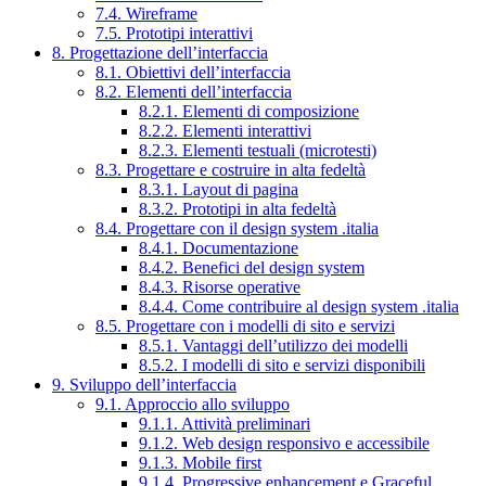
7.4. Wireframe
7.5. Prototipi interattivi
8. Progettazione dell’interfaccia
8.1. Obiettivi dell’interfaccia
8.2. Elementi dell’interfaccia
8.2.1. Elementi di composizione
8.2.2. Elementi interattivi
8.2.3. Elementi testuali (microtesti)
8.3. Progettare e costruire in alta fedeltà
8.3.1. Layout di pagina
8.3.2. Prototipi in alta fedeltà
8.4. Progettare con il design system .italia
8.4.1. Documentazione
8.4.2. Benefici del design system
8.4.3. Risorse operative
8.4.4. Come contribuire al design system .italia
8.5. Progettare con i modelli di sito e servizi
8.5.1. Vantaggi dell’utilizzo dei modelli
8.5.2. I modelli di sito e servizi disponibili
9. Sviluppo dell’interfaccia
9.1. Approccio allo sviluppo
9.1.1. Attività preliminari
9.1.2. Web design responsivo e accessibile
9.1.3. Mobile first
9.1.4. Progressive enhancement e Graceful