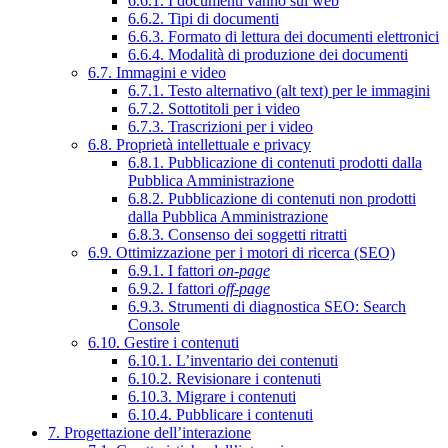
6.6.1. I documenti vanno sul web
6.6.2. Tipi di documenti
6.6.3. Formato di lettura dei documenti elettronici
6.6.4. Modalità di produzione dei documenti
6.7. Immagini e video
6.7.1. Testo alternativo (alt text) per le immagini
6.7.2. Sottotitoli per i video
6.7.3. Trascrizioni per i video
6.8. Proprietà intellettuale e privacy
6.8.1. Pubblicazione di contenuti prodotti dalla
Pubblica Amministrazione
6.8.2. Pubblicazione di contenuti non prodotti
dalla Pubblica Amministrazione
6.8.3. Consenso dei soggetti ritratti
6.9. Ottimizzazione per i motori di ricerca (SEO)
6.9.1. I fattori
on-page
6.9.2. I fattori
off-page
6.9.3. Strumenti di diagnostica SEO: Search
Console
6.10. Gestire i contenuti
6.10.1. L’inventario dei contenuti
6.10.2. Revisionare i contenuti
6.10.3. Migrare i contenuti
6.10.4. Pubblicare i contenuti
7. Progettazione dell’interazione