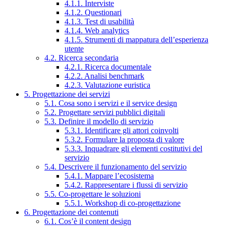
4.1.1. Interviste
4.1.2. Questionari
4.1.3. Test di usabilità
4.1.4. Web analytics
4.1.5. Strumenti di mappatura dell’esperienza
utente
4.2. Ricerca secondaria
4.2.1. Ricerca documentale
4.2.2. Analisi benchmark
4.2.3. Valutazione euristica
5. Progettazione dei servizi
5.1. Cosa sono i servizi e il service design
5.2. Progettare servizi pubblici digitali
5.3. Definire il modello di servizio
5.3.1. Identificare gli attori coinvolti
5.3.2. Formulare la proposta di valore
5.3.3. Inquadrare gli elementi costitutivi del
servizio
5.4. Descrivere il funzionamento del servizio
5.4.1. Mappare l’ecosistema
5.4.2. Rappresentare i flussi di servizio
5.5. Co-progettare le soluzioni
5.5.1. Workshop di co-progettazione
6. Progettazione dei contenuti
6.1. Cos’è il content design