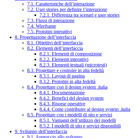
7.1. Caratteristiche dell’interazione
7.2. User stories per definire l’interazione
7.2.1. Differenza tra scenari e user stories
7.3. Flussi di interazione
7.4. Wireframe
7.5. Prototipi interattivi
8. Progettazione dell’interfaccia
8.1. Obiettivi dell’interfaccia
8.2. Elementi dell’interfaccia
8.2.1. Elementi di composizione
8.2.2. Elementi interattivi
8.2.3. Elementi testuali (microtesti)
8.3. Progettare e costruire in alta fedeltà
8.3.1. Layout di pagina
8.3.2. Prototipi in alta fedeltà
8.4. Progettare con il design system .italia
8.4.1. Documentazione
8.4.2. Benefici del design system
8.4.3. Risorse operative
8.4.4. Come contribuire al design system .italia
8.5. Progettare con i modelli di sito e servizi
8.5.1. Vantaggi dell’utilizzo dei modelli
8.5.2. I modelli di sito e servizi disponibili
9. Sviluppo dell’interfaccia
9.1. Approccio allo sviluppo