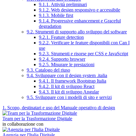
9.1.1. Attività preliminari
9.1.2. Web design responsivo e accessibile
9.1.3. Mobile first
9.1.4. Progressive enhancement e Graceful
degradation
9.2. Strumenti di supporto allo sviluppo del software
9.2.1. Feature detection
9.2.2. Verificare le feature disponibili con Can I
use
9.2.3. Strumenti e risorse per CSS e JavaScript
9.2.4. Supporto browser
9.2.5. Misurare le prestazioni
9.3. Catalogo del riuso
9.4. Sviluppare con il design system .italia
9.4.1. Il framework Bootstrap Italia
9.4.2. Il kit di sviluppo React
9.4.3. Il kit di sviluppo Angular
9.5. Sviluppare con i modelli di sito e servizi
1. Scopo, destinatari e uso del Manuale operativo di design
Team per la Trasformazione Digitale
in collaborazione con
Agenzia per l'Italia Digitale