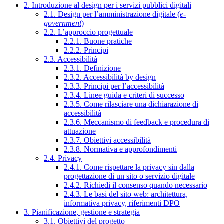
2. Introduzione al design per i servizi pubblici digitali
2.1. Design per l’amministrazione digitale (
e-
government
)
2.2. L’approccio progettuale
2.2.1. Buone pratiche
2.2.2. Principi
2.3. Accessibilità
2.3.1. Definizione
2.3.2. Accessibilità by design
2.3.3. Principi per l’accessibilità
2.3.4. Linee guida e criteri di successo
2.3.5. Come rilasciare una dichiarazione di
accessibilità
2.3.6. Meccanismo di feedback e procedura di
attuazione
2.3.7. Obiettivi accessibilità
2.3.8. Normativa e approfondimenti
2.4. Privacy
2.4.1. Come rispettare la privacy sin dalla
progettazione di un sito o servizio digitale
2.4.2. Richiedi il consenso quando necessario
2.4.3. Le basi del sito web: architettura,
informativa privacy, riferimenti DPO
3. Pianificazione, gestione e strategia
3.1. Obiettivi del progetto