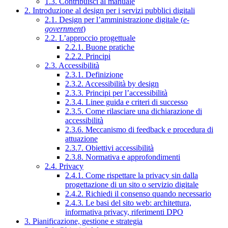
1.3. Contribuisci al manuale
2. Introduzione al design per i servizi pubblici digitali
2.1. Design per l’amministrazione digitale (
e-
government
)
2.2. L’approccio progettuale
2.2.1. Buone pratiche
2.2.2. Principi
2.3. Accessibilità
2.3.1. Definizione
2.3.2. Accessibilità by design
2.3.3. Principi per l’accessibilità
2.3.4. Linee guida e criteri di successo
2.3.5. Come rilasciare una dichiarazione di
accessibilità
2.3.6. Meccanismo di feedback e procedura di
attuazione
2.3.7. Obiettivi accessibilità
2.3.8. Normativa e approfondimenti
2.4. Privacy
2.4.1. Come rispettare la privacy sin dalla
progettazione di un sito o servizio digitale
2.4.2. Richiedi il consenso quando necessario
2.4.3. Le basi del sito web: architettura,
informativa privacy, riferimenti DPO
3. Pianificazione, gestione e strategia