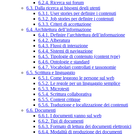
6.2.4. Ricerca sui forum
6.3. Dalla ricerca ai bisogni degli utenti
6.3.1. User stories per definire i contenuti
6.3.2. Job stories per definire i contenuti
6.3.3. Criteri di accettazione
6.4. Architettura dell’informazione
6.4.1. Definire l’architettura dell’informazione
6.4.2. Alberatura
6.4.3. Flussi di interazione
6.4.4. Sistemi di navigazione
6.4.5. Tipologie di contenuto (content type)
6.4.6. Ontologie e standard
6.4.7. Vocabolari controllati e tassonomie
6.5. Scrittura e linguaggio
6.5.1. Come leggono le persone sul web
6.5.2. Le regole per un linguaggio semplice
6.5.3. Microtesti
6.5.4. Scrittura collaborativa
6.5.5. Content critique
6.5.6. Traduzione e localizzazione dei contenuti
6.6. Documenti
6.6.1. I documenti vanno sul web
6.6.2. Tipi di documenti
6.6.3. Formato di lettura dei documenti elettronici
6.6.4. Modalità di produzione dei documenti