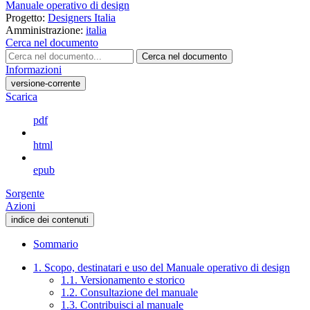
Manuale operativo di design
Progetto:
Designers Italia
Amministrazione:
italia
Cerca nel documento
Cerca nel documento
Informazioni
versione-corrente
Scarica
pdf
html
epub
Sorgente
Azioni
indice dei contenuti
Sommario
1. Scopo, destinatari e uso del Manuale operativo di design
1.1. Versionamento e storico
1.2. Consultazione del manuale
1.3. Contribuisci al manuale