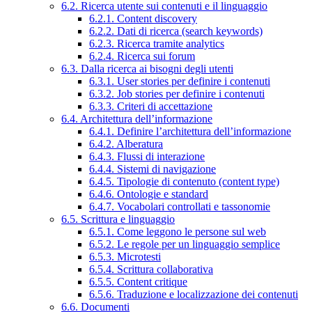
6.2. Ricerca utente sui contenuti e il linguaggio
6.2.1. Content discovery
6.2.2. Dati di ricerca (search keywords)
6.2.3. Ricerca tramite analytics
6.2.4. Ricerca sui forum
6.3. Dalla ricerca ai bisogni degli utenti
6.3.1. User stories per definire i contenuti
6.3.2. Job stories per definire i contenuti
6.3.3. Criteri di accettazione
6.4. Architettura dell’informazione
6.4.1. Definire l’architettura dell’informazione
6.4.2. Alberatura
6.4.3. Flussi di interazione
6.4.4. Sistemi di navigazione
6.4.5. Tipologie di contenuto (content type)
6.4.6. Ontologie e standard
6.4.7. Vocabolari controllati e tassonomie
6.5. Scrittura e linguaggio
6.5.1. Come leggono le persone sul web
6.5.2. Le regole per un linguaggio semplice
6.5.3. Microtesti
6.5.4. Scrittura collaborativa
6.5.5. Content critique
6.5.6. Traduzione e localizzazione dei contenuti
6.6. Documenti