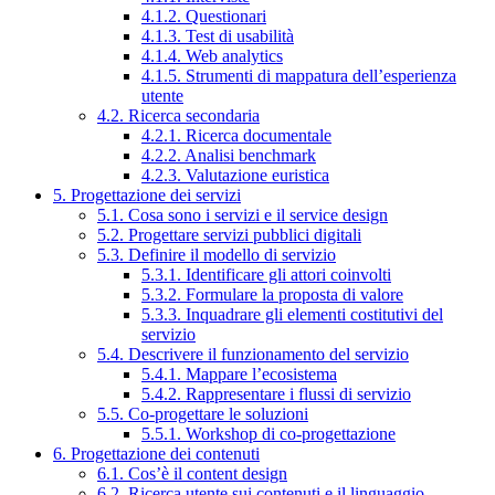
4.1.2. Questionari
4.1.3. Test di usabilità
4.1.4. Web analytics
4.1.5. Strumenti di mappatura dell’esperienza
utente
4.2. Ricerca secondaria
4.2.1. Ricerca documentale
4.2.2. Analisi benchmark
4.2.3. Valutazione euristica
5. Progettazione dei servizi
5.1. Cosa sono i servizi e il service design
5.2. Progettare servizi pubblici digitali
5.3. Definire il modello di servizio
5.3.1. Identificare gli attori coinvolti
5.3.2. Formulare la proposta di valore
5.3.3. Inquadrare gli elementi costitutivi del
servizio
5.4. Descrivere il funzionamento del servizio
5.4.1. Mappare l’ecosistema
5.4.2. Rappresentare i flussi di servizio
5.5. Co-progettare le soluzioni
5.5.1. Workshop di co-progettazione
6. Progettazione dei contenuti
6.1. Cos’è il content design
6.2. Ricerca utente sui contenuti e il linguaggio