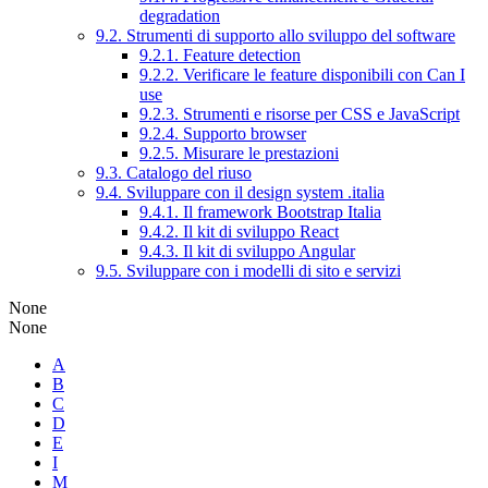
degradation
9.2. Strumenti di supporto allo sviluppo del software
9.2.1. Feature detection
9.2.2. Verificare le feature disponibili con Can I
use
9.2.3. Strumenti e risorse per CSS e JavaScript
9.2.4. Supporto browser
9.2.5. Misurare le prestazioni
9.3. Catalogo del riuso
9.4. Sviluppare con il design system .italia
9.4.1. Il framework Bootstrap Italia
9.4.2. Il kit di sviluppo React
9.4.3. Il kit di sviluppo Angular
9.5. Sviluppare con i modelli di sito e servizi
None
None
A
B
C
D
E
I
M