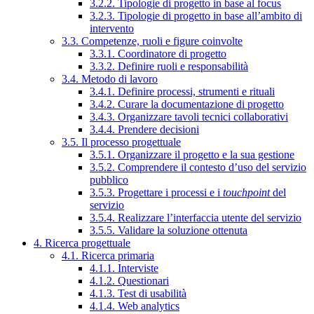
3.2.2. Tipologie di progetto in base al focus
3.2.3. Tipologie di progetto in base all’ambito di
intervento
3.3. Competenze, ruoli e figure coinvolte
3.3.1. Coordinatore di progetto
3.3.2. Definire ruoli e responsabilità
3.4. Metodo di lavoro
3.4.1. Definire processi, strumenti e rituali
3.4.2. Curare la documentazione di progetto
3.4.3. Organizzare tavoli tecnici collaborativi
3.4.4. Prendere decisioni
3.5. Il processo progettuale
3.5.1. Organizzare il progetto e la sua gestione
3.5.2. Comprendere il contesto d’uso del servizio
pubblico
3.5.3. Progettare i processi e i
touchpoint
del
servizio
3.5.4. Realizzare l’interfaccia utente del servizio
3.5.5. Validare la soluzione ottenuta
4. Ricerca progettuale
4.1. Ricerca primaria
4.1.1. Interviste
4.1.2. Questionari
4.1.3. Test di usabilità
4.1.4. Web analytics