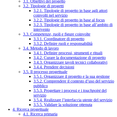
3.1. Obiettivi del progetto
3.2. Tipologie di progetti
3.2.1. Tipologie di progetto in base agli attori
coinvolti nel servizio
3.2.2. Tipologie di progetto in base al focus
3.2.3. Tipologie di progetto in base all’ambito di
intervento
3.3. Competenze, ruoli e figure coinvolte
3.3.1. Coordinatore di progetto
3.3.2. Definire ruoli e responsabilità
3.4. Metodo di lavoro
3.4.1. Definire processi, strumenti e rituali
3.4.2. Curare la documentazione di progetto
3.4.3. Organizzare tavoli tecnici collaborativi
3.4.4. Prendere decisioni
3.5. Il processo progettuale
3.5.1. Organizzare il progetto e la sua gestione
3.5.2. Comprendere il contesto d’uso del servizio
pubblico
3.5.3. Progettare i processi e i
touchpoint
del
servizio
3.5.4. Realizzare l’interfaccia utente del servizio
3.5.5. Validare la soluzione ottenuta
4. Ricerca progettuale
4.1. Ricerca primaria