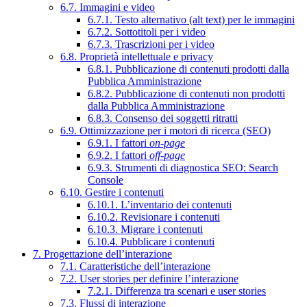
6.7. Immagini e video
6.7.1. Testo alternativo (alt text) per le immagini
6.7.2. Sottotitoli per i video
6.7.3. Trascrizioni per i video
6.8. Proprietà intellettuale e privacy
6.8.1. Pubblicazione di contenuti prodotti dalla
Pubblica Amministrazione
6.8.2. Pubblicazione di contenuti non prodotti
dalla Pubblica Amministrazione
6.8.3. Consenso dei soggetti ritratti
6.9. Ottimizzazione per i motori di ricerca (SEO)
6.9.1. I fattori
on-page
6.9.2. I fattori
off-page
6.9.3. Strumenti di diagnostica SEO: Search
Console
6.10. Gestire i contenuti
6.10.1. L’inventario dei contenuti
6.10.2. Revisionare i contenuti
6.10.3. Migrare i contenuti
6.10.4. Pubblicare i contenuti
7. Progettazione dell’interazione
7.1. Caratteristiche dell’interazione
7.2. User stories per definire l’interazione
7.2.1. Differenza tra scenari e user stories
7.3. Flussi di interazione