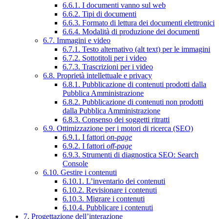
6.6.1. I documenti vanno sul web
6.6.2. Tipi di documenti
6.6.3. Formato di lettura dei documenti elettronici
6.6.4. Modalità di produzione dei documenti
6.7. Immagini e video
6.7.1. Testo alternativo (alt text) per le immagini
6.7.2. Sottotitoli per i video
6.7.3. Trascrizioni per i video
6.8. Proprietà intellettuale e privacy
6.8.1. Pubblicazione di contenuti prodotti dalla
Pubblica Amministrazione
6.8.2. Pubblicazione di contenuti non prodotti
dalla Pubblica Amministrazione
6.8.3. Consenso dei soggetti ritratti
6.9. Ottimizzazione per i motori di ricerca (SEO)
6.9.1. I fattori
on-page
6.9.2. I fattori
off-page
6.9.3. Strumenti di diagnostica SEO: Search
Console
6.10. Gestire i contenuti
6.10.1. L’inventario dei contenuti
6.10.2. Revisionare i contenuti
6.10.3. Migrare i contenuti
6.10.4. Pubblicare i contenuti
7. Progettazione dell’interazione