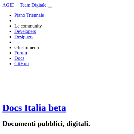
AGID
+
Team Digitale
Piano Triennale
Le community
Developers
Designers
Gli strumenti
Forum
Docs
GitHub
Docs Italia
beta
Documenti pubblici, digitali.