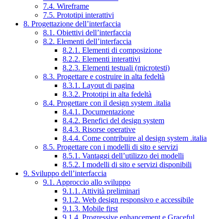
7.4. Wireframe
7.5. Prototipi interattivi
8. Progettazione dell’interfaccia
8.1. Obiettivi dell’interfaccia
8.2. Elementi dell’interfaccia
8.2.1. Elementi di composizione
8.2.2. Elementi interattivi
8.2.3. Elementi testuali (microtesti)
8.3. Progettare e costruire in alta fedeltà
8.3.1. Layout di pagina
8.3.2. Prototipi in alta fedeltà
8.4. Progettare con il design system .italia
8.4.1. Documentazione
8.4.2. Benefici del design system
8.4.3. Risorse operative
8.4.4. Come contribuire al design system .italia
8.5. Progettare con i modelli di sito e servizi
8.5.1. Vantaggi dell’utilizzo dei modelli
8.5.2. I modelli di sito e servizi disponibili
9. Sviluppo dell’interfaccia
9.1. Approccio allo sviluppo
9.1.1. Attività preliminari
9.1.2. Web design responsivo e accessibile
9.1.3. Mobile first
9.1.4. Progressive enhancement e Graceful