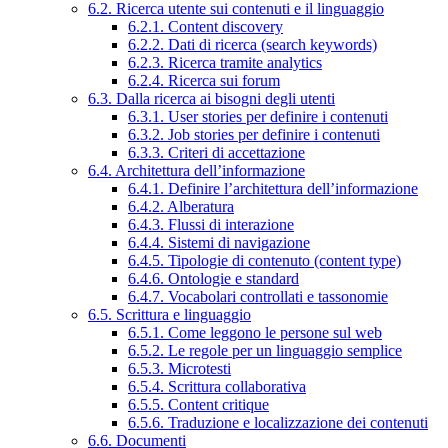
6.2. Ricerca utente sui contenuti e il linguaggio
6.2.1. Content discovery
6.2.2. Dati di ricerca (search keywords)
6.2.3. Ricerca tramite analytics
6.2.4. Ricerca sui forum
6.3. Dalla ricerca ai bisogni degli utenti
6.3.1. User stories per definire i contenuti
6.3.2. Job stories per definire i contenuti
6.3.3. Criteri di accettazione
6.4. Architettura dell’informazione
6.4.1. Definire l’architettura dell’informazione
6.4.2. Alberatura
6.4.3. Flussi di interazione
6.4.4. Sistemi di navigazione
6.4.5. Tipologie di contenuto (content type)
6.4.6. Ontologie e standard
6.4.7. Vocabolari controllati e tassonomie
6.5. Scrittura e linguaggio
6.5.1. Come leggono le persone sul web
6.5.2. Le regole per un linguaggio semplice
6.5.3. Microtesti
6.5.4. Scrittura collaborativa
6.5.5. Content critique
6.5.6. Traduzione e localizzazione dei contenuti
6.6. Documenti