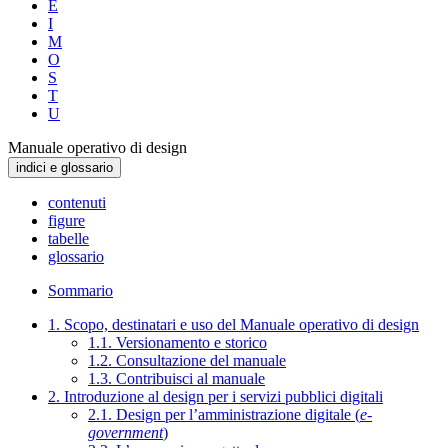
E
I
M
O
S
T
U
Manuale operativo di design
indici e glossario
contenuti
figure
tabelle
glossario
Sommario
1. Scopo, destinatari e uso del Manuale operativo di design
1.1. Versionamento e storico
1.2. Consultazione del manuale
1.3. Contribuisci al manuale
2. Introduzione al design per i servizi pubblici digitali
2.1. Design per l’amministrazione digitale (
e-
government
)