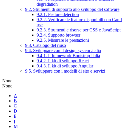
degradation
9.2. Strumenti di supporto allo sviluppo del software
9.2.1. Feature detection
9.2.2. Verificare le feature disponibili con Can I
use
9.2.3. Strumenti e risorse per CSS e JavaScript
9.2.4. Supporto browser
9.2.5. Misurare le prestazioni
9.3. Catalogo del riuso
9.4. Sviluppare con il design system .italia
9.4.1. Il framework Bootstrap Italia
9.4.2. Il kit di sviluppo React
9.4.3. Il kit di sviluppo Angular
9.5. Sviluppare con i modelli di sito e servizi
None
None
A
B
C
D
E
I
M