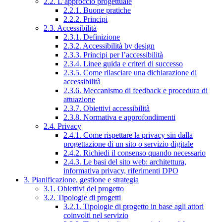
2.2. L’approccio progettuale
2.2.1. Buone pratiche
2.2.2. Principi
2.3. Accessibilità
2.3.1. Definizione
2.3.2. Accessibilità by design
2.3.3. Principi per l’accessibilità
2.3.4. Linee guida e criteri di successo
2.3.5. Come rilasciare una dichiarazione di
accessibilità
2.3.6. Meccanismo di feedback e procedura di
attuazione
2.3.7. Obiettivi accessibilità
2.3.8. Normativa e approfondimenti
2.4. Privacy
2.4.1. Come rispettare la privacy sin dalla
progettazione di un sito o servizio digitale
2.4.2. Richiedi il consenso quando necessario
2.4.3. Le basi del sito web: architettura,
informativa privacy, riferimenti DPO
3. Pianificazione, gestione e strategia
3.1. Obiettivi del progetto
3.2. Tipologie di progetti
3.2.1. Tipologie di progetto in base agli attori
coinvolti nel servizio