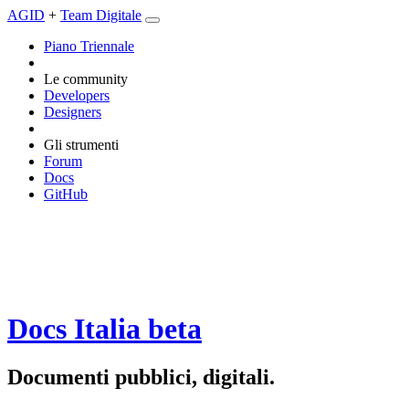
AGID
+
Team Digitale
Piano Triennale
Le community
Developers
Designers
Gli strumenti
Forum
Docs
GitHub
Docs Italia
beta
Documenti pubblici, digitali.