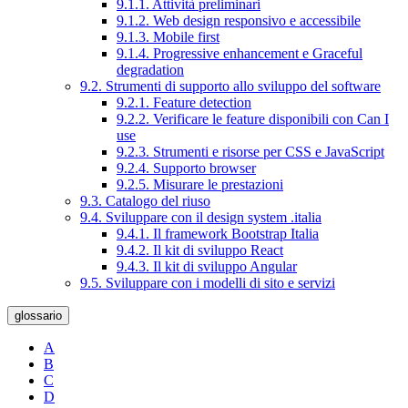
9.1.1. Attività preliminari
9.1.2. Web design responsivo e accessibile
9.1.3. Mobile first
9.1.4. Progressive enhancement e Graceful
degradation
9.2. Strumenti di supporto allo sviluppo del software
9.2.1. Feature detection
9.2.2. Verificare le feature disponibili con Can I
use
9.2.3. Strumenti e risorse per CSS e JavaScript
9.2.4. Supporto browser
9.2.5. Misurare le prestazioni
9.3. Catalogo del riuso
9.4. Sviluppare con il design system .italia
9.4.1. Il framework Bootstrap Italia
9.4.2. Il kit di sviluppo React
9.4.3. Il kit di sviluppo Angular
9.5. Sviluppare con i modelli di sito e servizi
glossario
A
B
C
D