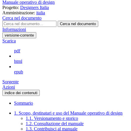
Manuale operativo di design
Progetto:
Designers Italia
Amministrazione:
italia
Cerca nel documento
Cerca nel documento
Informazioni
versione-corrente
Scarica
pdf
html
epub
Sorgente
Azioni
indice dei contenuti
Sommario
1. Scopo, destinatari e uso del Manuale operativo di design
1.1. Versionamento e storico
1.2. Consultazione del manuale
1.3. Contribuisci al manuale