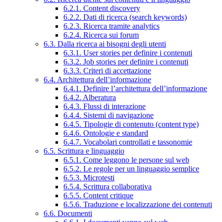
6.2.1. Content discovery
6.2.2. Dati di ricerca (search keywords)
6.2.3. Ricerca tramite analytics
6.2.4. Ricerca sui forum
6.3. Dalla ricerca ai bisogni degli utenti
6.3.1. User stories per definire i contenuti
6.3.2. Job stories per definire i contenuti
6.3.3. Criteri di accettazione
6.4. Architettura dell’informazione
6.4.1. Definire l’architettura dell’informazione
6.4.2. Alberatura
6.4.3. Flussi di interazione
6.4.4. Sistemi di navigazione
6.4.5. Tipologie di contenuto (content type)
6.4.6. Ontologie e standard
6.4.7. Vocabolari controllati e tassonomie
6.5. Scrittura e linguaggio
6.5.1. Come leggono le persone sul web
6.5.2. Le regole per un linguaggio semplice
6.5.3. Microtesti
6.5.4. Scrittura collaborativa
6.5.5. Content critique
6.5.6. Traduzione e localizzazione dei contenuti
6.6. Documenti