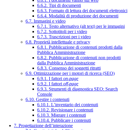
6.6.1. I documenti vanno sul web
6.6.2. Tipi di documenti
6.6.3. Formato di lettura dei documenti elettronici
6.6.4. Modalità di produzione dei documenti
6.7. Immagini e video
6.7.1. Testo alternativo (alt text) per le immagini
6.7.2. Sottotitoli per i video
6.7.3. Trascrizioni per i video
6.8. Proprietà intellettuale e privacy
6.8.1. Pubblicazione di contenuti prodotti dalla
Pubblica Amministrazione
6.8.2. Pubblicazione di contenuti non prodotti
dalla Pubblica Amministrazione
6.8.3. Consenso dei soggetti ritratti
6.9. Ottimizzazione per i motori di ricerca (SEO)
6.9.1. I fattori
on-page
6.9.2. I fattori
off-page
6.9.3. Strumenti di diagnostica SEO: Search
Console
6.10. Gestire i contenuti
6.10.1. L’inventario dei contenuti
6.10.2. Revisionare i contenuti
6.10.3. Migrare i contenuti
6.10.4. Pubblicare i contenuti
7. Progettazione dell’interazione