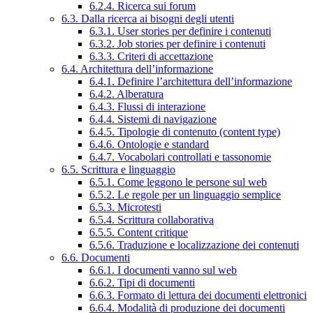
6.2.4. Ricerca sui forum
6.3. Dalla ricerca ai bisogni degli utenti
6.3.1. User stories per definire i contenuti
6.3.2. Job stories per definire i contenuti
6.3.3. Criteri di accettazione
6.4. Architettura dell’informazione
6.4.1. Definire l’architettura dell’informazione
6.4.2. Alberatura
6.4.3. Flussi di interazione
6.4.4. Sistemi di navigazione
6.4.5. Tipologie di contenuto (content type)
6.4.6. Ontologie e standard
6.4.7. Vocabolari controllati e tassonomie
6.5. Scrittura e linguaggio
6.5.1. Come leggono le persone sul web
6.5.2. Le regole per un linguaggio semplice
6.5.3. Microtesti
6.5.4. Scrittura collaborativa
6.5.5. Content critique
6.5.6. Traduzione e localizzazione dei contenuti
6.6. Documenti
6.6.1. I documenti vanno sul web
6.6.2. Tipi di documenti
6.6.3. Formato di lettura dei documenti elettronici
6.6.4. Modalità di produzione dei documenti