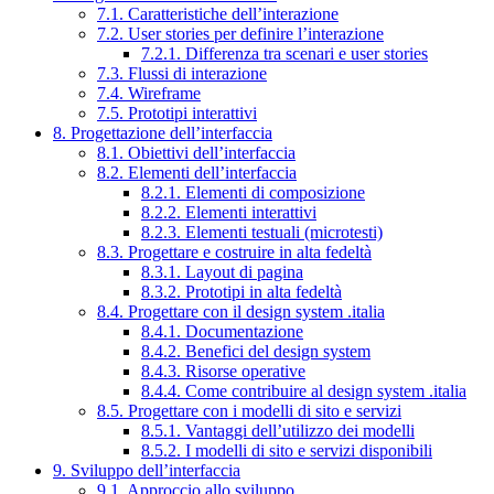
7.1. Caratteristiche dell’interazione
7.2. User stories per definire l’interazione
7.2.1. Differenza tra scenari e user stories
7.3. Flussi di interazione
7.4. Wireframe
7.5. Prototipi interattivi
8. Progettazione dell’interfaccia
8.1. Obiettivi dell’interfaccia
8.2. Elementi dell’interfaccia
8.2.1. Elementi di composizione
8.2.2. Elementi interattivi
8.2.3. Elementi testuali (microtesti)
8.3. Progettare e costruire in alta fedeltà
8.3.1. Layout di pagina
8.3.2. Prototipi in alta fedeltà
8.4. Progettare con il design system .italia
8.4.1. Documentazione
8.4.2. Benefici del design system
8.4.3. Risorse operative
8.4.4. Come contribuire al design system .italia
8.5. Progettare con i modelli di sito e servizi
8.5.1. Vantaggi dell’utilizzo dei modelli
8.5.2. I modelli di sito e servizi disponibili
9. Sviluppo dell’interfaccia
9.1. Approccio allo sviluppo