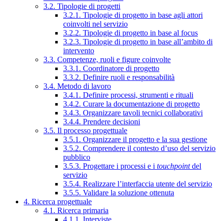
3.2. Tipologie di progetti
3.2.1. Tipologie di progetto in base agli attori
coinvolti nel servizio
3.2.2. Tipologie di progetto in base al focus
3.2.3. Tipologie di progetto in base all’ambito di
intervento
3.3. Competenze, ruoli e figure coinvolte
3.3.1. Coordinatore di progetto
3.3.2. Definire ruoli e responsabilità
3.4. Metodo di lavoro
3.4.1. Definire processi, strumenti e rituali
3.4.2. Curare la documentazione di progetto
3.4.3. Organizzare tavoli tecnici collaborativi
3.4.4. Prendere decisioni
3.5. Il processo progettuale
3.5.1. Organizzare il progetto e la sua gestione
3.5.2. Comprendere il contesto d’uso del servizio
pubblico
3.5.3. Progettare i processi e i
touchpoint
del
servizio
3.5.4. Realizzare l’interfaccia utente del servizio
3.5.5. Validare la soluzione ottenuta
4. Ricerca progettuale
4.1. Ricerca primaria
4.1.1. Interviste