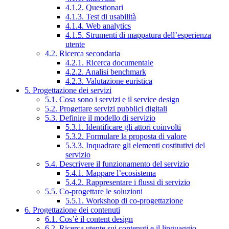
4.1.2. Questionari
4.1.3. Test di usabilità
4.1.4. Web analytics
4.1.5. Strumenti di mappatura dell’esperienza
utente
4.2. Ricerca secondaria
4.2.1. Ricerca documentale
4.2.2. Analisi benchmark
4.2.3. Valutazione euristica
5. Progettazione dei servizi
5.1. Cosa sono i servizi e il service design
5.2. Progettare servizi pubblici digitali
5.3. Definire il modello di servizio
5.3.1. Identificare gli attori coinvolti
5.3.2. Formulare la proposta di valore
5.3.3. Inquadrare gli elementi costitutivi del
servizio
5.4. Descrivere il funzionamento del servizio
5.4.1. Mappare l’ecosistema
5.4.2. Rappresentare i flussi di servizio
5.5. Co-progettare le soluzioni
5.5.1. Workshop di co-progettazione
6. Progettazione dei contenuti
6.1. Cos’è il content design
6.2. Ricerca utente sui contenuti e il linguaggio