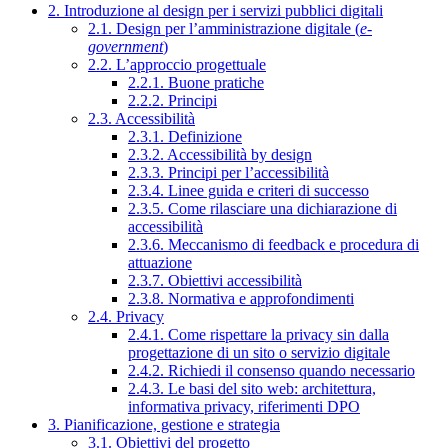
2. Introduzione al design per i servizi pubblici digitali
2.1. Design per l’amministrazione digitale (
e-
government
)
2.2. L’approccio progettuale
2.2.1. Buone pratiche
2.2.2. Principi
2.3. Accessibilità
2.3.1. Definizione
2.3.2. Accessibilità by design
2.3.3. Principi per l’accessibilità
2.3.4. Linee guida e criteri di successo
2.3.5. Come rilasciare una dichiarazione di
accessibilità
2.3.6. Meccanismo di feedback e procedura di
attuazione
2.3.7. Obiettivi accessibilità
2.3.8. Normativa e approfondimenti
2.4. Privacy
2.4.1. Come rispettare la privacy sin dalla
progettazione di un sito o servizio digitale
2.4.2. Richiedi il consenso quando necessario
2.4.3. Le basi del sito web: architettura,
informativa privacy, riferimenti DPO
3. Pianificazione, gestione e strategia
3.1. Obiettivi del progetto