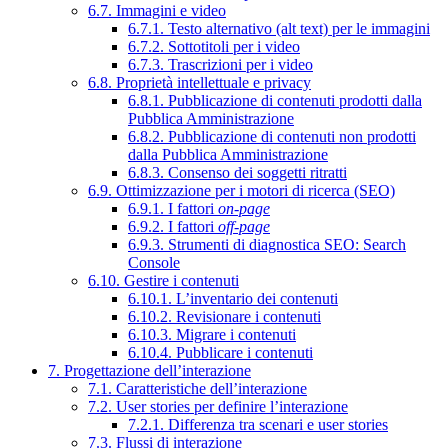
6.7. Immagini e video
6.7.1. Testo alternativo (alt text) per le immagini
6.7.2. Sottotitoli per i video
6.7.3. Trascrizioni per i video
6.8. Proprietà intellettuale e privacy
6.8.1. Pubblicazione di contenuti prodotti dalla
Pubblica Amministrazione
6.8.2. Pubblicazione di contenuti non prodotti
dalla Pubblica Amministrazione
6.8.3. Consenso dei soggetti ritratti
6.9. Ottimizzazione per i motori di ricerca (SEO)
6.9.1. I fattori
on-page
6.9.2. I fattori
off-page
6.9.3. Strumenti di diagnostica SEO: Search
Console
6.10. Gestire i contenuti
6.10.1. L’inventario dei contenuti
6.10.2. Revisionare i contenuti
6.10.3. Migrare i contenuti
6.10.4. Pubblicare i contenuti
7. Progettazione dell’interazione
7.1. Caratteristiche dell’interazione
7.2. User stories per definire l’interazione
7.2.1. Differenza tra scenari e user stories
7.3. Flussi di interazione