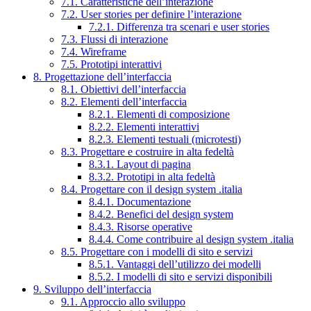
7.1. Caratteristiche dell’interazione
7.2. User stories per definire l’interazione
7.2.1. Differenza tra scenari e user stories
7.3. Flussi di interazione
7.4. Wireframe
7.5. Prototipi interattivi
8. Progettazione dell’interfaccia
8.1. Obiettivi dell’interfaccia
8.2. Elementi dell’interfaccia
8.2.1. Elementi di composizione
8.2.2. Elementi interattivi
8.2.3. Elementi testuali (microtesti)
8.3. Progettare e costruire in alta fedeltà
8.3.1. Layout di pagina
8.3.2. Prototipi in alta fedeltà
8.4. Progettare con il design system .italia
8.4.1. Documentazione
8.4.2. Benefici del design system
8.4.3. Risorse operative
8.4.4. Come contribuire al design system .italia
8.5. Progettare con i modelli di sito e servizi
8.5.1. Vantaggi dell’utilizzo dei modelli
8.5.2. I modelli di sito e servizi disponibili
9. Sviluppo dell’interfaccia
9.1. Approccio allo sviluppo