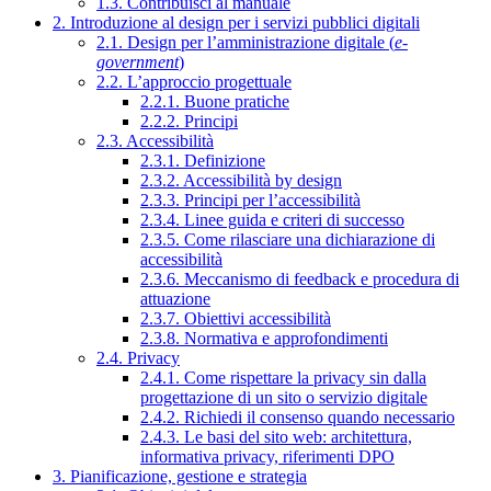
1.3. Contribuisci al manuale
2. Introduzione al design per i servizi pubblici digitali
2.1. Design per l’amministrazione digitale (
e-
government
)
2.2. L’approccio progettuale
2.2.1. Buone pratiche
2.2.2. Principi
2.3. Accessibilità
2.3.1. Definizione
2.3.2. Accessibilità by design
2.3.3. Principi per l’accessibilità
2.3.4. Linee guida e criteri di successo
2.3.5. Come rilasciare una dichiarazione di
accessibilità
2.3.6. Meccanismo di feedback e procedura di
attuazione
2.3.7. Obiettivi accessibilità
2.3.8. Normativa e approfondimenti
2.4. Privacy
2.4.1. Come rispettare la privacy sin dalla
progettazione di un sito o servizio digitale
2.4.2. Richiedi il consenso quando necessario
2.4.3. Le basi del sito web: architettura,
informativa privacy, riferimenti DPO
3. Pianificazione, gestione e strategia