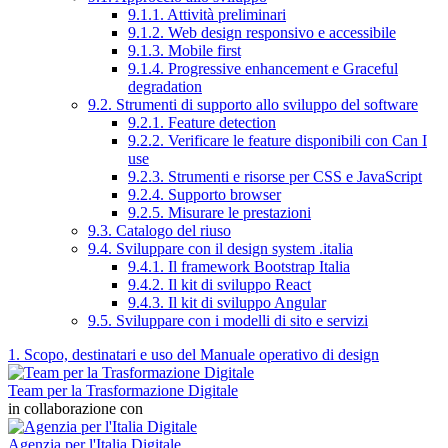
9.1.1. Attività preliminari
9.1.2. Web design responsivo e accessibile
9.1.3. Mobile first
9.1.4. Progressive enhancement e Graceful
degradation
9.2. Strumenti di supporto allo sviluppo del software
9.2.1. Feature detection
9.2.2. Verificare le feature disponibili con Can I
use
9.2.3. Strumenti e risorse per CSS e JavaScript
9.2.4. Supporto browser
9.2.5. Misurare le prestazioni
9.3. Catalogo del riuso
9.4. Sviluppare con il design system .italia
9.4.1. Il framework Bootstrap Italia
9.4.2. Il kit di sviluppo React
9.4.3. Il kit di sviluppo Angular
9.5. Sviluppare con i modelli di sito e servizi
1. Scopo, destinatari e uso del Manuale operativo di design
Team per la Trasformazione Digitale
in collaborazione con
Agenzia per l'Italia Digitale