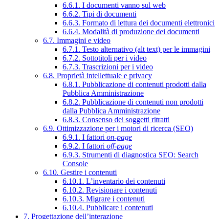
6.6.1. I documenti vanno sul web
6.6.2. Tipi di documenti
6.6.3. Formato di lettura dei documenti elettronici
6.6.4. Modalità di produzione dei documenti
6.7. Immagini e video
6.7.1. Testo alternativo (alt text) per le immagini
6.7.2. Sottotitoli per i video
6.7.3. Trascrizioni per i video
6.8. Proprietà intellettuale e privacy
6.8.1. Pubblicazione di contenuti prodotti dalla
Pubblica Amministrazione
6.8.2. Pubblicazione di contenuti non prodotti
dalla Pubblica Amministrazione
6.8.3. Consenso dei soggetti ritratti
6.9. Ottimizzazione per i motori di ricerca (SEO)
6.9.1. I fattori
on-page
6.9.2. I fattori
off-page
6.9.3. Strumenti di diagnostica SEO: Search
Console
6.10. Gestire i contenuti
6.10.1. L’inventario dei contenuti
6.10.2. Revisionare i contenuti
6.10.3. Migrare i contenuti
6.10.4. Pubblicare i contenuti
7. Progettazione dell’interazione