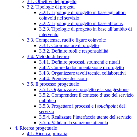
3.1. Obiettivi del progetto
3.2. Tipologie di progetti
3.2.1. Tipologie di progetto in base agli attori
coinvolti nel servizio
3.2.2. Tipologie di progetto in base al focus
3.2.3. Tipologie di progetto in base all’ambito di
intervento
3.3. Competenze, ruoli e figure coinvolte
3.3.1. Coordinatore di progetto
3.3.2. Definire ruoli e responsabilità
3.4. Metodo di lavoro
3.4.1. Definire processi, strumenti e rituali
3.4.2. Curare la documentazione di progetto
3.4.3. Organizzare tavoli tecnici collaborativi
3.4.4. Prendere decisioni
3.5. Il processo progettuale
3.5.1. Organizzare il progetto e la sua gestione
3.5.2. Comprendere il contesto d’uso del servizio
pubblico
3.5.3. Progettare i processi e i
touchpoint
del
servizio
3.5.4. Realizzare l’interfaccia utente del servizio
3.5.5. Validare la soluzione ottenuta
4. Ricerca progettuale
4.1. Ricerca primaria