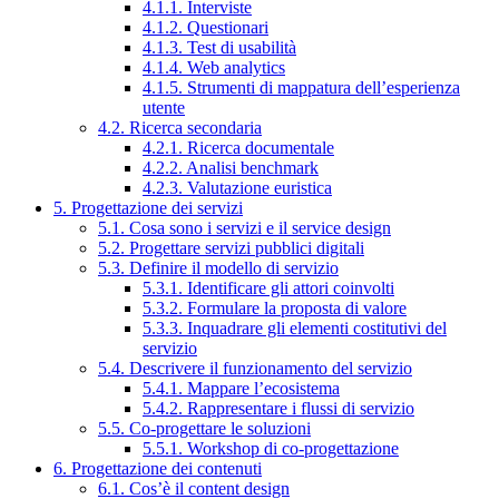
4.1.1. Interviste
4.1.2. Questionari
4.1.3. Test di usabilità
4.1.4. Web analytics
4.1.5. Strumenti di mappatura dell’esperienza
utente
4.2. Ricerca secondaria
4.2.1. Ricerca documentale
4.2.2. Analisi benchmark
4.2.3. Valutazione euristica
5. Progettazione dei servizi
5.1. Cosa sono i servizi e il service design
5.2. Progettare servizi pubblici digitali
5.3. Definire il modello di servizio
5.3.1. Identificare gli attori coinvolti
5.3.2. Formulare la proposta di valore
5.3.3. Inquadrare gli elementi costitutivi del
servizio
5.4. Descrivere il funzionamento del servizio
5.4.1. Mappare l’ecosistema
5.4.2. Rappresentare i flussi di servizio
5.5. Co-progettare le soluzioni
5.5.1. Workshop di co-progettazione
6. Progettazione dei contenuti
6.1. Cos’è il content design