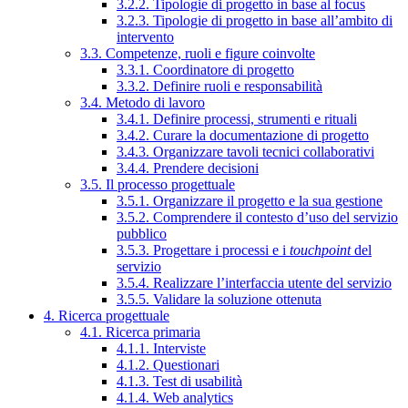
3.2.2. Tipologie di progetto in base al focus
3.2.3. Tipologie di progetto in base all’ambito di
intervento
3.3. Competenze, ruoli e figure coinvolte
3.3.1. Coordinatore di progetto
3.3.2. Definire ruoli e responsabilità
3.4. Metodo di lavoro
3.4.1. Definire processi, strumenti e rituali
3.4.2. Curare la documentazione di progetto
3.4.3. Organizzare tavoli tecnici collaborativi
3.4.4. Prendere decisioni
3.5. Il processo progettuale
3.5.1. Organizzare il progetto e la sua gestione
3.5.2. Comprendere il contesto d’uso del servizio
pubblico
3.5.3. Progettare i processi e i
touchpoint
del
servizio
3.5.4. Realizzare l’interfaccia utente del servizio
3.5.5. Validare la soluzione ottenuta
4. Ricerca progettuale
4.1. Ricerca primaria
4.1.1. Interviste
4.1.2. Questionari
4.1.3. Test di usabilità
4.1.4. Web analytics