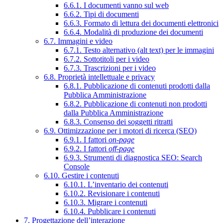
6.6.1. I documenti vanno sul web
6.6.2. Tipi di documenti
6.6.3. Formato di lettura dei documenti elettronici
6.6.4. Modalità di produzione dei documenti
6.7. Immagini e video
6.7.1. Testo alternativo (alt text) per le immagini
6.7.2. Sottotitoli per i video
6.7.3. Trascrizioni per i video
6.8. Proprietà intellettuale e privacy
6.8.1. Pubblicazione di contenuti prodotti dalla
Pubblica Amministrazione
6.8.2. Pubblicazione di contenuti non prodotti
dalla Pubblica Amministrazione
6.8.3. Consenso dei soggetti ritratti
6.9. Ottimizzazione per i motori di ricerca (SEO)
6.9.1. I fattori
on-page
6.9.2. I fattori
off-page
6.9.3. Strumenti di diagnostica SEO: Search
Console
6.10. Gestire i contenuti
6.10.1. L’inventario dei contenuti
6.10.2. Revisionare i contenuti
6.10.3. Migrare i contenuti
6.10.4. Pubblicare i contenuti
7. Progettazione dell’interazione