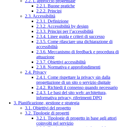
2.2. L’approccio progettuale
2.2.1. Buone pratiche
2.2.2. Principi
2.3. Accessibilità
2.3.1. Definizione
2.3.2. Accessibilità by design
2.3.3. Principi per l’accessibilità
2.3.4. Linee guida e criteri di successo
2.3.5. Come rilasciare una dichiarazione di
accessibilità
2.3.6. Meccanismo di feedback e procedura di
attuazione
2.3.7. Obiettivi accessibilità
2.3.8. Normativa e approfondimenti
2.4. Privacy
2.4.1. Come rispettare la privacy sin dalla
progettazione di un sito o servizio digitale
2.4.2. Richiedi il consenso quando necessario
2.4.3. Le basi del sito web: architettura,
informativa privacy, riferimenti DPO
3. Pianificazione, gestione e strategia
3.1. Obiettivi del progetto
3.2. Tipologie di progetti
3.2.1. Tipologie di progetto in base agli attori
coinvolti nel servizio