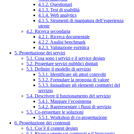
4.1.2. Questionari
4.1.3. Test di usabilità
4.1.4. Web analytics
4.1.5. Strumenti di mappatura dell’esperienza
utente
4.2. Ricerca secondaria
4.2.1. Ricerca documentale
4.2.2. Analisi benchmark
4.2.3. Valutazione euristica
5. Progettazione dei servizi
5.1. Cosa sono i servizi e il service design
5.2. Progettare servizi pubblici digitali
5.3. Definire il modello di servizio
5.3.1. Identificare gli attori coinvolti
5.3.2. Formulare la proposta di valore
5.3.3. Inquadrare gli elementi costitutivi del
servizio
5.4. Descrivere il funzionamento del servizio
5.4.1. Mappare l’ecosistema
5.4.2. Rappresentare i flussi di servizio
5.5. Co-progettare le soluzioni
5.5.1. Workshop di co-progettazione
6. Progettazione dei contenuti
6.1. Cos’è il content design
6.2. Ricerca utente sui contenuti e il linguaggio