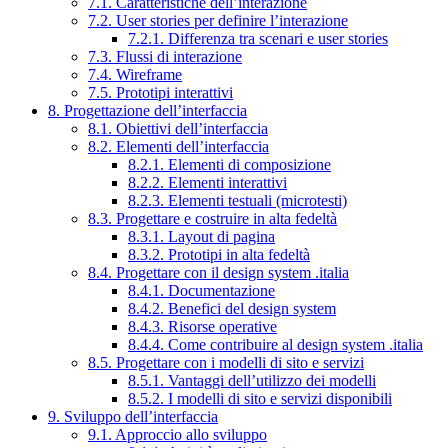
7.1. Caratteristiche dell’interazione
7.2. User stories per definire l’interazione
7.2.1. Differenza tra scenari e user stories
7.3. Flussi di interazione
7.4. Wireframe
7.5. Prototipi interattivi
8. Progettazione dell’interfaccia
8.1. Obiettivi dell’interfaccia
8.2. Elementi dell’interfaccia
8.2.1. Elementi di composizione
8.2.2. Elementi interattivi
8.2.3. Elementi testuali (microtesti)
8.3. Progettare e costruire in alta fedeltà
8.3.1. Layout di pagina
8.3.2. Prototipi in alta fedeltà
8.4. Progettare con il design system .italia
8.4.1. Documentazione
8.4.2. Benefici del design system
8.4.3. Risorse operative
8.4.4. Come contribuire al design system .italia
8.5. Progettare con i modelli di sito e servizi
8.5.1. Vantaggi dell’utilizzo dei modelli
8.5.2. I modelli di sito e servizi disponibili
9. Sviluppo dell’interfaccia
9.1. Approccio allo sviluppo