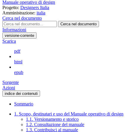
Manuale operativo di design
Progetto:
Designers Italia
Amministrazione:
italia
Cerca nel documento
Cerca nel documento
Informazioni
versione-corrente
Scarica
pdf
html
epub
Sorgente
Azioni
indice dei contenuti
Sommario
1. Scopo, destinatari e uso del Manuale operativo di design
1.1. Versionamento e storico
1.2. Consultazione del manuale
1.3. Contribuisci al manuale