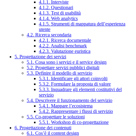
4.1.1. Interviste
4.1.2. Questionari
4.1.3. Test di usabilità
4.1.4. Web analytics
4.1.5. Strumenti di mappatura dell’esperienza
utente
4.2. Ricerca secondaria
4.2.1. Ricerca documentale
4.2.2. Analisi benchmark
4.2.3. Valutazione euristica
5. Progettazione dei servizi
5.1. Cosa sono i servizi e il service design
5.2. Progettare servizi pubblici digitali
5.3. Definire il modello di servizio
5.3.1. Identificare gli attori coinvolti
5.3.2. Formulare la proposta di valore
5.3.3. Inquadrare gli elementi costitutivi del
servizio
5.4. Descrivere il funzionamento del servizio
5.4.1. Mappare l’ecosistema
5.4.2. Rappresentare i flussi di servizio
5.5. Co-progettare le soluzioni
5.5.1. Workshop di co-progettazione
6. Progettazione dei contenuti
6.1. Cos’è il content design