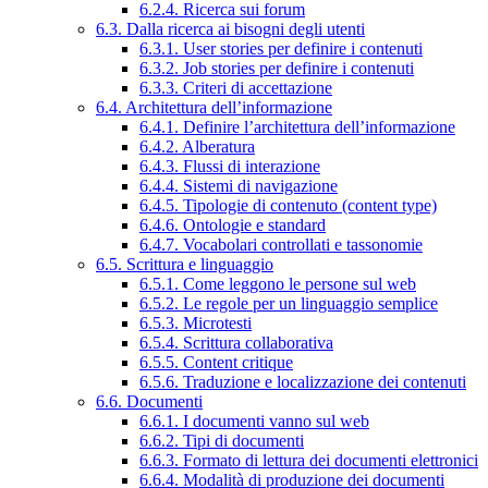
6.2.4. Ricerca sui forum
6.3. Dalla ricerca ai bisogni degli utenti
6.3.1. User stories per definire i contenuti
6.3.2. Job stories per definire i contenuti
6.3.3. Criteri di accettazione
6.4. Architettura dell’informazione
6.4.1. Definire l’architettura dell’informazione
6.4.2. Alberatura
6.4.3. Flussi di interazione
6.4.4. Sistemi di navigazione
6.4.5. Tipologie di contenuto (content type)
6.4.6. Ontologie e standard
6.4.7. Vocabolari controllati e tassonomie
6.5. Scrittura e linguaggio
6.5.1. Come leggono le persone sul web
6.5.2. Le regole per un linguaggio semplice
6.5.3. Microtesti
6.5.4. Scrittura collaborativa
6.5.5. Content critique
6.5.6. Traduzione e localizzazione dei contenuti
6.6. Documenti
6.6.1. I documenti vanno sul web
6.6.2. Tipi di documenti
6.6.3. Formato di lettura dei documenti elettronici
6.6.4. Modalità di produzione dei documenti