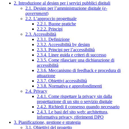
2. Introduzione al design per i servizi pubblici digitali
2.1. Design per l’amministrazione digitale (
e-
government
)
2.2. L’approccio progettuale
2.2.1. Buone pratiche
2.2.2. Principi
2.3. Accessibilità
2.3.1. Definizione
2.3.2. Accessibilità by design
2.3.3. Principi per l’accessibilità
2.3.4. Linee guida e criteri di successo
2.3.5. Come rilasciare una dichiarazione di
accessibilità
2.3.6. Meccanismo di feedback e procedura di
attuazione
2.3.7. Obiettivi accessibilità
2.3.8. Normativa e approfondimenti
2.4. Privacy
2.4.1. Come rispettare la privacy sin dalla
progettazione di un sito o servizio digitale
2.4.2. Richiedi il consenso quando necessario
2.4.3. Le basi del sito web: architettura,
informativa privacy, riferimenti DPO
3. Pianificazione, gestione e strategia
3.1. Obiettivi del progetto