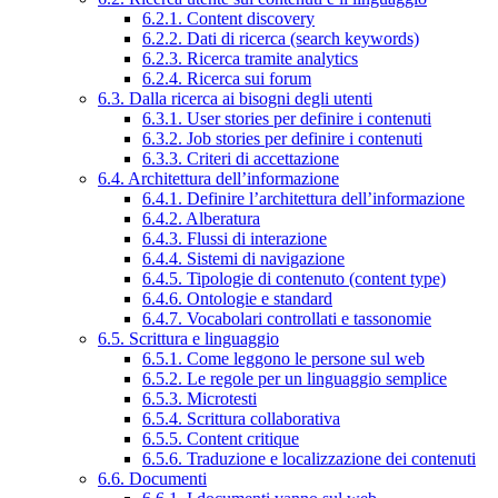
6.2.1. Content discovery
6.2.2. Dati di ricerca (search keywords)
6.2.3. Ricerca tramite analytics
6.2.4. Ricerca sui forum
6.3. Dalla ricerca ai bisogni degli utenti
6.3.1. User stories per definire i contenuti
6.3.2. Job stories per definire i contenuti
6.3.3. Criteri di accettazione
6.4. Architettura dell’informazione
6.4.1. Definire l’architettura dell’informazione
6.4.2. Alberatura
6.4.3. Flussi di interazione
6.4.4. Sistemi di navigazione
6.4.5. Tipologie di contenuto (content type)
6.4.6. Ontologie e standard
6.4.7. Vocabolari controllati e tassonomie
6.5. Scrittura e linguaggio
6.5.1. Come leggono le persone sul web
6.5.2. Le regole per un linguaggio semplice
6.5.3. Microtesti
6.5.4. Scrittura collaborativa
6.5.5. Content critique
6.5.6. Traduzione e localizzazione dei contenuti
6.6. Documenti