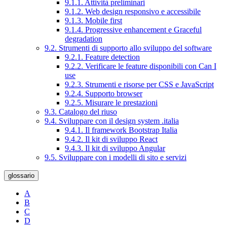
9.1.1. Attività preliminari
9.1.2. Web design responsivo e accessibile
9.1.3. Mobile first
9.1.4. Progressive enhancement e Graceful
degradation
9.2. Strumenti di supporto allo sviluppo del software
9.2.1. Feature detection
9.2.2. Verificare le feature disponibili con Can I
use
9.2.3. Strumenti e risorse per CSS e JavaScript
9.2.4. Supporto browser
9.2.5. Misurare le prestazioni
9.3. Catalogo del riuso
9.4. Sviluppare con il design system .italia
9.4.1. Il framework Bootstrap Italia
9.4.2. Il kit di sviluppo React
9.4.3. Il kit di sviluppo Angular
9.5. Sviluppare con i modelli di sito e servizi
glossario
A
B
C
D