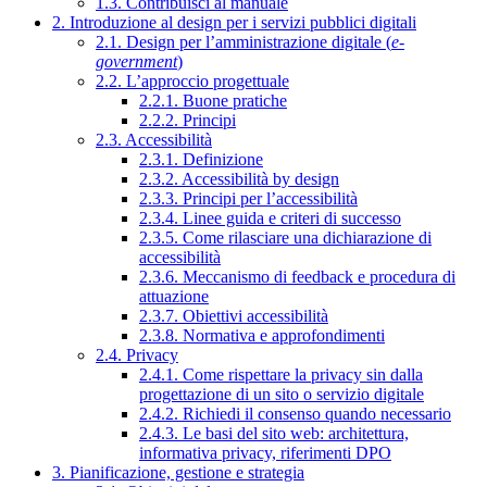
1.3. Contribuisci al manuale
2. Introduzione al design per i servizi pubblici digitali
2.1. Design per l’amministrazione digitale (
e-
government
)
2.2. L’approccio progettuale
2.2.1. Buone pratiche
2.2.2. Principi
2.3. Accessibilità
2.3.1. Definizione
2.3.2. Accessibilità by design
2.3.3. Principi per l’accessibilità
2.3.4. Linee guida e criteri di successo
2.3.5. Come rilasciare una dichiarazione di
accessibilità
2.3.6. Meccanismo di feedback e procedura di
attuazione
2.3.7. Obiettivi accessibilità
2.3.8. Normativa e approfondimenti
2.4. Privacy
2.4.1. Come rispettare la privacy sin dalla
progettazione di un sito o servizio digitale
2.4.2. Richiedi il consenso quando necessario
2.4.3. Le basi del sito web: architettura,
informativa privacy, riferimenti DPO
3. Pianificazione, gestione e strategia