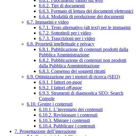
6.6.1. I documenti vanno sul web
6.6.2. Tipi di documenti
6.6.3. Formato di lettura dei documenti elettronici
6.6.4. Modalità di produzione dei documenti
6.7. Immagini e video
6.7.1. Testo alternativo (alt text) per le immagini
6.7.2. Sottotitoli per i video
6.7.3. Trascrizioni per i video
6.8. Proprietà intellettuale e privacy
6.8.1. Pubblicazione di contenuti prodotti dalla
Pubblica Amministrazione
6.8.2. Pubblicazione di contenuti non prodotti
dalla Pubblica Amministrazione
6.8.3. Consenso dei soggetti ritratti
6.9. Ottimizzazione per i motori di ricerca (SEO)
6.9.1. I fattori
on-page
6.9.2. I fattori
off-page
6.9.3. Strumenti di diagnostica SEO: Search
Console
6.10. Gestire i contenuti
6.10.1. L’inventario dei contenuti
6.10.2. Revisionare i contenuti
6.10.3. Migrare i contenuti
6.10.4. Pubblicare i contenuti
7. Progettazione dell’interazione