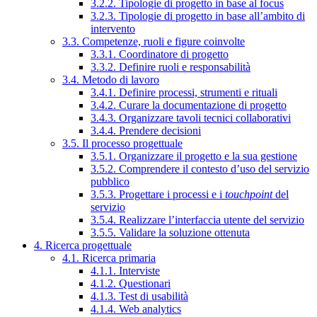
3.2.2. Tipologie di progetto in base al focus
3.2.3. Tipologie di progetto in base all’ambito di
intervento
3.3. Competenze, ruoli e figure coinvolte
3.3.1. Coordinatore di progetto
3.3.2. Definire ruoli e responsabilità
3.4. Metodo di lavoro
3.4.1. Definire processi, strumenti e rituali
3.4.2. Curare la documentazione di progetto
3.4.3. Organizzare tavoli tecnici collaborativi
3.4.4. Prendere decisioni
3.5. Il processo progettuale
3.5.1. Organizzare il progetto e la sua gestione
3.5.2. Comprendere il contesto d’uso del servizio
pubblico
3.5.3. Progettare i processi e i
touchpoint
del
servizio
3.5.4. Realizzare l’interfaccia utente del servizio
3.5.5. Validare la soluzione ottenuta
4. Ricerca progettuale
4.1. Ricerca primaria
4.1.1. Interviste
4.1.2. Questionari
4.1.3. Test di usabilità
4.1.4. Web analytics