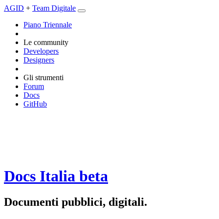
AGID
+
Team Digitale
Piano Triennale
Le community
Developers
Designers
Gli strumenti
Forum
Docs
GitHub
Docs Italia
beta
Documenti pubblici, digitali.