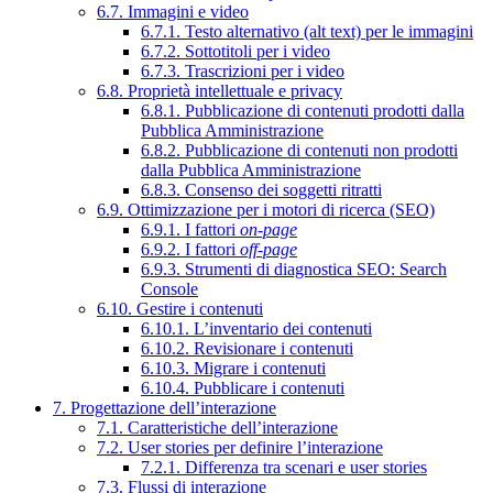
6.7. Immagini e video
6.7.1. Testo alternativo (alt text) per le immagini
6.7.2. Sottotitoli per i video
6.7.3. Trascrizioni per i video
6.8. Proprietà intellettuale e privacy
6.8.1. Pubblicazione di contenuti prodotti dalla
Pubblica Amministrazione
6.8.2. Pubblicazione di contenuti non prodotti
dalla Pubblica Amministrazione
6.8.3. Consenso dei soggetti ritratti
6.9. Ottimizzazione per i motori di ricerca (SEO)
6.9.1. I fattori
on-page
6.9.2. I fattori
off-page
6.9.3. Strumenti di diagnostica SEO: Search
Console
6.10. Gestire i contenuti
6.10.1. L’inventario dei contenuti
6.10.2. Revisionare i contenuti
6.10.3. Migrare i contenuti
6.10.4. Pubblicare i contenuti
7. Progettazione dell’interazione
7.1. Caratteristiche dell’interazione
7.2. User stories per definire l’interazione
7.2.1. Differenza tra scenari e user stories
7.3. Flussi di interazione