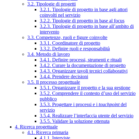
3.2. Tipologie di progetti
3.2.1. Tipologie di progetto in base agli attori
coinvolti nel servizio
3.2.2. Tipologie di progetto in base al focus
3.2.3. Tipologie di progetto in base all’ambito di
intervento
3.3. Competenze, ruoli e figure coinvolte
3.3.1. Coordinatore di progetto
3.3.2. Definire ruoli e responsabilità
3.4. Metodo di lavoro
3.4.1. Definire processi, strumenti e rituali
3.4.2. Curare la documentazione di progetto
3.4.3. Organizzare tavoli tecnici collaborativi
3.4.4. Prendere decisioni
3.5. Il processo progettuale
3.5.1. Organizzare il progetto e la sua gestione
3.5.2. Comprendere il contesto d’uso del servizio
pubblico
3.5.3. Progettare i processi e i
touchpoint
del
servizio
3.5.4. Realizzare l’interfaccia utente del servizio
3.5.5. Validare la soluzione ottenuta
4. Ricerca progettuale
4.1. Ricerca primaria
4.1.1. Interviste