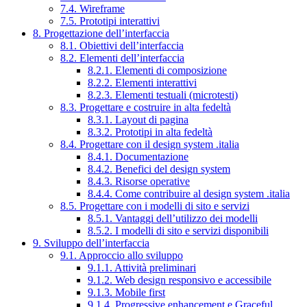
7.4. Wireframe
7.5. Prototipi interattivi
8. Progettazione dell’interfaccia
8.1. Obiettivi dell’interfaccia
8.2. Elementi dell’interfaccia
8.2.1. Elementi di composizione
8.2.2. Elementi interattivi
8.2.3. Elementi testuali (microtesti)
8.3. Progettare e costruire in alta fedeltà
8.3.1. Layout di pagina
8.3.2. Prototipi in alta fedeltà
8.4. Progettare con il design system .italia
8.4.1. Documentazione
8.4.2. Benefici del design system
8.4.3. Risorse operative
8.4.4. Come contribuire al design system .italia
8.5. Progettare con i modelli di sito e servizi
8.5.1. Vantaggi dell’utilizzo dei modelli
8.5.2. I modelli di sito e servizi disponibili
9. Sviluppo dell’interfaccia
9.1. Approccio allo sviluppo
9.1.1. Attività preliminari
9.1.2. Web design responsivo e accessibile
9.1.3. Mobile first
9.1.4. Progressive enhancement e Graceful