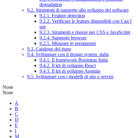
degradation
9.2. Strumenti di supporto allo sviluppo del software
9.2.1. Feature detection
9.2.2. Verificare le feature disponibili con Can I
use
9.2.3. Strumenti e risorse per CSS e JavaScript
9.2.4. Supporto browser
9.2.5. Misurare le prestazioni
9.3. Catalogo del riuso
9.4. Sviluppare con il design system .italia
9.4.1. Il framework Bootstrap Italia
9.4.2. Il kit di sviluppo React
9.4.3. Il kit di sviluppo Angular
9.5. Sviluppare con i modelli di sito e servizi
None
None
A
B
C
D
E
I
M