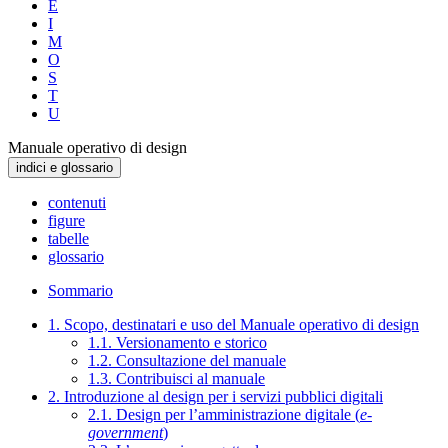
E
I
M
O
S
T
U
Manuale operativo di design
indici e glossario
contenuti
figure
tabelle
glossario
Sommario
1. Scopo, destinatari e uso del Manuale operativo di design
1.1. Versionamento e storico
1.2. Consultazione del manuale
1.3. Contribuisci al manuale
2. Introduzione al design per i servizi pubblici digitali
2.1. Design per l’amministrazione digitale (
e-
government
)