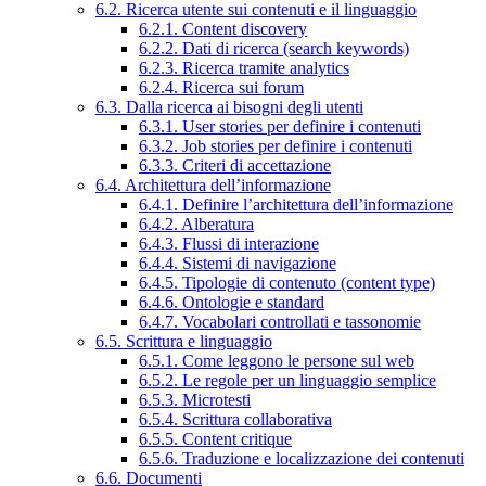
6.2. Ricerca utente sui contenuti e il linguaggio
6.2.1. Content discovery
6.2.2. Dati di ricerca (search keywords)
6.2.3. Ricerca tramite analytics
6.2.4. Ricerca sui forum
6.3. Dalla ricerca ai bisogni degli utenti
6.3.1. User stories per definire i contenuti
6.3.2. Job stories per definire i contenuti
6.3.3. Criteri di accettazione
6.4. Architettura dell’informazione
6.4.1. Definire l’architettura dell’informazione
6.4.2. Alberatura
6.4.3. Flussi di interazione
6.4.4. Sistemi di navigazione
6.4.5. Tipologie di contenuto (content type)
6.4.6. Ontologie e standard
6.4.7. Vocabolari controllati e tassonomie
6.5. Scrittura e linguaggio
6.5.1. Come leggono le persone sul web
6.5.2. Le regole per un linguaggio semplice
6.5.3. Microtesti
6.5.4. Scrittura collaborativa
6.5.5. Content critique
6.5.6. Traduzione e localizzazione dei contenuti
6.6. Documenti