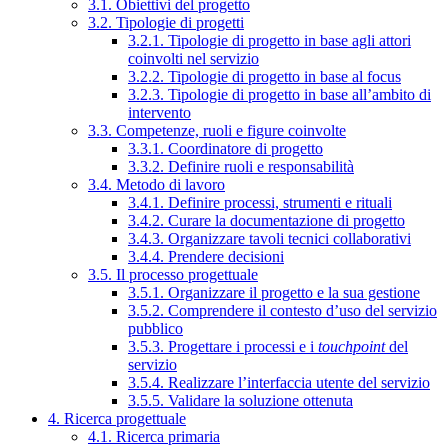
3.1. Obiettivi del progetto
3.2. Tipologie di progetti
3.2.1. Tipologie di progetto in base agli attori
coinvolti nel servizio
3.2.2. Tipologie di progetto in base al focus
3.2.3. Tipologie di progetto in base all’ambito di
intervento
3.3. Competenze, ruoli e figure coinvolte
3.3.1. Coordinatore di progetto
3.3.2. Definire ruoli e responsabilità
3.4. Metodo di lavoro
3.4.1. Definire processi, strumenti e rituali
3.4.2. Curare la documentazione di progetto
3.4.3. Organizzare tavoli tecnici collaborativi
3.4.4. Prendere decisioni
3.5. Il processo progettuale
3.5.1. Organizzare il progetto e la sua gestione
3.5.2. Comprendere il contesto d’uso del servizio
pubblico
3.5.3. Progettare i processi e i
touchpoint
del
servizio
3.5.4. Realizzare l’interfaccia utente del servizio
3.5.5. Validare la soluzione ottenuta
4. Ricerca progettuale
4.1. Ricerca primaria