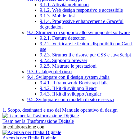
9.1.1. Attività preliminari
9.1.2. Web design responsivo e accessibile
9.1.3. Mobile first
9.1.4. Progressive enhancement e Graceful
degradation
9.2. Strumenti di supporto allo sviluppo del software
9.2.1. Feature detection
9.2.2. Verificare le feature disponibili con Can I
use
9.2.3. Strumenti e risorse per CSS e JavaScript
9.2.4. Supporto browser
9.2.5. Misurare le prestazioni
9.3. Catalogo del riuso
9.4. Sviluppare con il design system .italia
9.4.1. Il framework Bootstrap Italia
9.4.2. Il kit di sviluppo React
9.4.3. Il kit di sviluppo Angular
9.5. Sviluppare con i modelli di sito e servizi
1. Scopo, destinatari e uso del Manuale operativo di design
Team per la Trasformazione Digitale
in collaborazione con
Agenzia per l'Italia Digitale