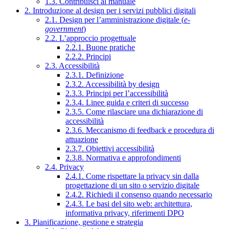
1.3. Contribuisci al manuale
2. Introduzione al design per i servizi pubblici digitali
2.1. Design per l’amministrazione digitale (
e-
government
)
2.2. L’approccio progettuale
2.2.1. Buone pratiche
2.2.2. Principi
2.3. Accessibilità
2.3.1. Definizione
2.3.2. Accessibilità by design
2.3.3. Principi per l’accessibilità
2.3.4. Linee guida e criteri di successo
2.3.5. Come rilasciare una dichiarazione di
accessibilità
2.3.6. Meccanismo di feedback e procedura di
attuazione
2.3.7. Obiettivi accessibilità
2.3.8. Normativa e approfondimenti
2.4. Privacy
2.4.1. Come rispettare la privacy sin dalla
progettazione di un sito o servizio digitale
2.4.2. Richiedi il consenso quando necessario
2.4.3. Le basi del sito web: architettura,
informativa privacy, riferimenti DPO
3. Pianificazione, gestione e strategia