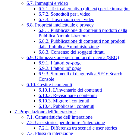
6.7. Immagini e video
6.7.1. Testo alternativo (alt text) per le immagini
6.7.2. Sottotitoli per i video
6.7.3. Trascrizioni per i video
6.8. Proprietà intellettuale e privacy
6.8.1. Pubblicazione di contenuti prodotti dalla
Pubblica Amministrazione
6.8.2. Pubblicazione di contenuti non prodotti
dalla Pubblica Amministrazione
6.8.3. Consenso dei soggetti ritratti
6.9. Ottimizzazione per i motori di ricerca (SEO)
6.9.1. I fattori
on-page
6.9.2. I fattori
off-page
6.9.3. Strumenti di diagnostica SEO: Search
Console
6.10. Gestire i contenuti
6.10.1. L’inventario dei contenuti
6.10.2. Revisionare i contenuti
6.10.3. Migrare i contenuti
6.10.4. Pubblicare i contenuti
7. Progettazione dell’interazione
7.1. Caratteristiche dell’interazione
7.2. User stories per definire l’interazione
7.2.1. Differenza tra scenari e user stories
7.3. Flussi di interazione