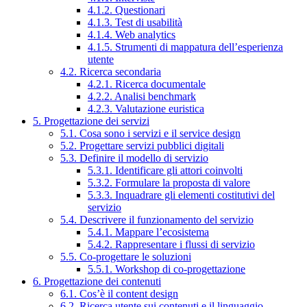
4.1.2. Questionari
4.1.3. Test di usabilità
4.1.4. Web analytics
4.1.5. Strumenti di mappatura dell’esperienza
utente
4.2. Ricerca secondaria
4.2.1. Ricerca documentale
4.2.2. Analisi benchmark
4.2.3. Valutazione euristica
5. Progettazione dei servizi
5.1. Cosa sono i servizi e il service design
5.2. Progettare servizi pubblici digitali
5.3. Definire il modello di servizio
5.3.1. Identificare gli attori coinvolti
5.3.2. Formulare la proposta di valore
5.3.3. Inquadrare gli elementi costitutivi del
servizio
5.4. Descrivere il funzionamento del servizio
5.4.1. Mappare l’ecosistema
5.4.2. Rappresentare i flussi di servizio
5.5. Co-progettare le soluzioni
5.5.1. Workshop di co-progettazione
6. Progettazione dei contenuti
6.1. Cos’è il content design
6.2. Ricerca utente sui contenuti e il linguaggio