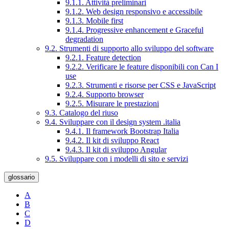
9.1.1. Attività preliminari
9.1.2. Web design responsivo e accessibile
9.1.3. Mobile first
9.1.4. Progressive enhancement e Graceful
degradation
9.2. Strumenti di supporto allo sviluppo del software
9.2.1. Feature detection
9.2.2. Verificare le feature disponibili con Can I
use
9.2.3. Strumenti e risorse per CSS e JavaScript
9.2.4. Supporto browser
9.2.5. Misurare le prestazioni
9.3. Catalogo del riuso
9.4. Sviluppare con il design system .italia
9.4.1. Il framework Bootstrap Italia
9.4.2. Il kit di sviluppo React
9.4.3. Il kit di sviluppo Angular
9.5. Sviluppare con i modelli di sito e servizi
glossario
A
B
C
D