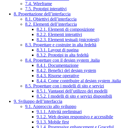
7.4. Wireframe
7.5. Prototipi interattivi
8. Progettazione dell’interfaccia
8.1. Obiettivi dell’interfaccia
8.2. Elementi dell’interfaccia
8.2.1. Elementi di composizione
8.2.2. Elementi interattivi
8.2.3. Elementi testuali (microtesti)
8.3. Progettare e costruire in alta fedeltà
8.3.1. Layout di pagina
8.3.2. Prototipi in alta fedeltà
8.4. Progettare con il design system .italia
8.4.1. Documentazione
8.4.2. Benefici del design system
8.4.3. Risorse operative
8.4.4. Come contribuire al design system .italia
8.5. Progettare con i modelli di sito e servizi
8.5.1. Vantaggi dell’utilizzo dei modelli
8.5.2. I modelli di sito e servizi disponibili
9. Sviluppo dell’interfaccia
9.1. Approccio allo sviluppo
9.1.1. Attività preliminari
9.1.2. Web design responsivo e accessibile
9.1.3. Mobile first
9.1.4. Progressive enhancement e Graceful