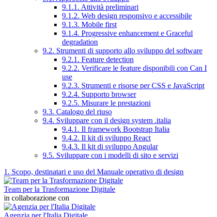
9.1.1. Attività preliminari
9.1.2. Web design responsivo e accessibile
9.1.3. Mobile first
9.1.4. Progressive enhancement e Graceful
degradation
9.2. Strumenti di supporto allo sviluppo del software
9.2.1. Feature detection
9.2.2. Verificare le feature disponibili con Can I
use
9.2.3. Strumenti e risorse per CSS e JavaScript
9.2.4. Supporto browser
9.2.5. Misurare le prestazioni
9.3. Catalogo del riuso
9.4. Sviluppare con il design system .italia
9.4.1. Il framework Bootstrap Italia
9.4.2. Il kit di sviluppo React
9.4.3. Il kit di sviluppo Angular
9.5. Sviluppare con i modelli di sito e servizi
1. Scopo, destinatari e uso del Manuale operativo di design
Team per la Trasformazione Digitale
in collaborazione con
Agenzia per l'Italia Digitale