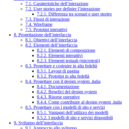
7.1. Caratteristiche dell’interazione
7.2. User stories per definire l’interazione
7.2.1. Differenza tra scenari e user stories
7.3. Flussi di interazione
7.4. Wireframe
7.5. Prototipi interattivi
8. Progettazione dell’interfaccia
8.1. Obiettivi dell’interfaccia
8.2. Elementi dell’interfaccia
8.2.1. Elementi di composizione
8.2.2. Elementi interattivi
8.2.3. Elementi testuali (microtesti)
8.3. Progettare e costruire in alta fedeltà
8.3.1. Layout di pagina
8.3.2. Prototipi in alta fedeltà
8.4. Progettare con il design system .italia
8.4.1. Documentazione
8.4.2. Benefici del design system
8.4.3. Risorse operative
8.4.4. Come contribuire al design system .italia
8.5. Progettare con i modelli di sito e servizi
8.5.1. Vantaggi dell’utilizzo dei modelli
8.5.2. I modelli di sito e servizi disponibili
9. Sviluppo dell’interfaccia
9.1. Approccio allo sviluppo