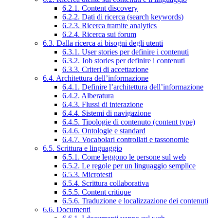
6.2.1. Content discovery
6.2.2. Dati di ricerca (search keywords)
6.2.3. Ricerca tramite analytics
6.2.4. Ricerca sui forum
6.3. Dalla ricerca ai bisogni degli utenti
6.3.1. User stories per definire i contenuti
6.3.2. Job stories per definire i contenuti
6.3.3. Criteri di accettazione
6.4. Architettura dell’informazione
6.4.1. Definire l’architettura dell’informazione
6.4.2. Alberatura
6.4.3. Flussi di interazione
6.4.4. Sistemi di navigazione
6.4.5. Tipologie di contenuto (content type)
6.4.6. Ontologie e standard
6.4.7. Vocabolari controllati e tassonomie
6.5. Scrittura e linguaggio
6.5.1. Come leggono le persone sul web
6.5.2. Le regole per un linguaggio semplice
6.5.3. Microtesti
6.5.4. Scrittura collaborativa
6.5.5. Content critique
6.5.6. Traduzione e localizzazione dei contenuti
6.6. Documenti