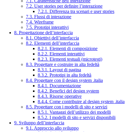
7.1. Caratteristiche dell’interazione
7.2. User stories per definire l’interazione
7.2.1. Differenza tra scenari e user stories
7.3. Flussi di interazione
7.4. Wireframe
7.5. Prototipi interattivi
8. Progettazione dell’interfaccia
8.1. Obiettivi dell’interfaccia
8.2. Elementi dell’interfaccia
8.2.1. Elementi di composizione
8.2.2. Elementi interattivi
8.2.3. Elementi testuali (microtesti)
8.3. Progettare e costruire in alta fedeltà
8.3.1. Layout di pagina
8.3.2. Prototipi in alta fedeltà
8.4. Progettare con il design system .italia
8.4.1. Documentazione
8.4.2. Benefici del design system
8.4.3. Risorse operative
8.4.4. Come contribuire al design system .italia
8.5. Progettare con i modelli di sito e servizi
8.5.1. Vantaggi dell’utilizzo dei modelli
8.5.2. I modelli di sito e servizi disponibili
9. Sviluppo dell’interfaccia
9.1. Approccio allo sviluppo