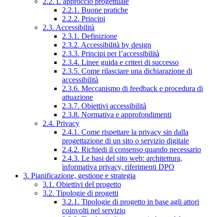
2.2. L’approccio progettuale
2.2.1. Buone pratiche
2.2.2. Principi
2.3. Accessibilità
2.3.1. Definizione
2.3.2. Accessibilità by design
2.3.3. Principi per l’accessibilità
2.3.4. Linee guida e criteri di successo
2.3.5. Come rilasciare una dichiarazione di
accessibilità
2.3.6. Meccanismo di feedback e procedura di
attuazione
2.3.7. Obiettivi accessibilità
2.3.8. Normativa e approfondimenti
2.4. Privacy
2.4.1. Come rispettare la privacy sin dalla
progettazione di un sito o servizio digitale
2.4.2. Richiedi il consenso quando necessario
2.4.3. Le basi del sito web: architettura,
informativa privacy, riferimenti DPO
3. Pianificazione, gestione e strategia
3.1. Obiettivi del progetto
3.2. Tipologie di progetti
3.2.1. Tipologie di progetto in base agli attori
coinvolti nel servizio