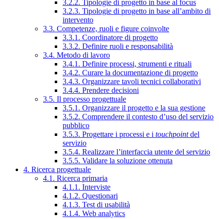
3.2.2. Tipologie di progetto in base al focus
3.2.3. Tipologie di progetto in base all’ambito di
intervento
3.3. Competenze, ruoli e figure coinvolte
3.3.1. Coordinatore di progetto
3.3.2. Definire ruoli e responsabilità
3.4. Metodo di lavoro
3.4.1. Definire processi, strumenti e rituali
3.4.2. Curare la documentazione di progetto
3.4.3. Organizzare tavoli tecnici collaborativi
3.4.4. Prendere decisioni
3.5. Il processo progettuale
3.5.1. Organizzare il progetto e la sua gestione
3.5.2. Comprendere il contesto d’uso del servizio
pubblico
3.5.3. Progettare i processi e i
touchpoint
del
servizio
3.5.4. Realizzare l’interfaccia utente del servizio
3.5.5. Validare la soluzione ottenuta
4. Ricerca progettuale
4.1. Ricerca primaria
4.1.1. Interviste
4.1.2. Questionari
4.1.3. Test di usabilità
4.1.4. Web analytics