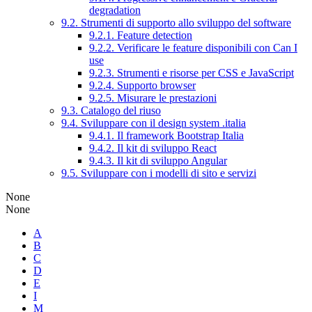
degradation
9.2. Strumenti di supporto allo sviluppo del software
9.2.1. Feature detection
9.2.2. Verificare le feature disponibili con Can I
use
9.2.3. Strumenti e risorse per CSS e JavaScript
9.2.4. Supporto browser
9.2.5. Misurare le prestazioni
9.3. Catalogo del riuso
9.4. Sviluppare con il design system .italia
9.4.1. Il framework Bootstrap Italia
9.4.2. Il kit di sviluppo React
9.4.3. Il kit di sviluppo Angular
9.5. Sviluppare con i modelli di sito e servizi
None
None
A
B
C
D
E
I
M