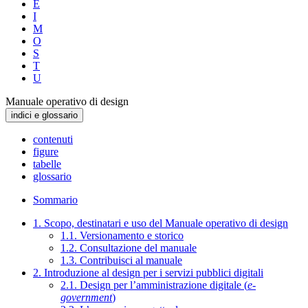
E
I
M
O
S
T
U
Manuale operativo di design
indici e glossario
contenuti
figure
tabelle
glossario
Sommario
1. Scopo, destinatari e uso del Manuale operativo di design
1.1. Versionamento e storico
1.2. Consultazione del manuale
1.3. Contribuisci al manuale
2. Introduzione al design per i servizi pubblici digitali
2.1. Design per l’amministrazione digitale (
e-
government
)