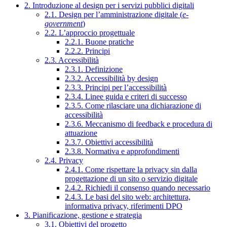
2. Introduzione al design per i servizi pubblici digitali
2.1. Design per l’amministrazione digitale (
e-
government
)
2.2. L’approccio progettuale
2.2.1. Buone pratiche
2.2.2. Principi
2.3. Accessibilità
2.3.1. Definizione
2.3.2. Accessibilità by design
2.3.3. Principi per l’accessibilità
2.3.4. Linee guida e criteri di successo
2.3.5. Come rilasciare una dichiarazione di
accessibilità
2.3.6. Meccanismo di feedback e procedura di
attuazione
2.3.7. Obiettivi accessibilità
2.3.8. Normativa e approfondimenti
2.4. Privacy
2.4.1. Come rispettare la privacy sin dalla
progettazione di un sito o servizio digitale
2.4.2. Richiedi il consenso quando necessario
2.4.3. Le basi del sito web: architettura,
informativa privacy, riferimenti DPO
3. Pianificazione, gestione e strategia
3.1. Obiettivi del progetto