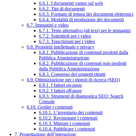
6.6.1. I documenti vanno sul web
6.6.2. Tipi di documenti
6.6.3. Formato di lettura dei documenti elettronici
6.6.4. Modalità di produzione dei documenti
6.7. Immagini e video
6.7.1. Testo alternativo (alt text) per le immagini
6.7.2. Sottotitoli per i video
6.7.3. Trascrizioni per i video
6.8. Proprietà intellettuale e privacy
6.8.1. Pubblicazione di contenuti prodotti dalla
Pubblica Amministrazione
6.8.2. Pubblicazione di contenuti non prodotti
dalla Pubblica Amministrazione
6.8.3. Consenso dei soggetti ritratti
6.9. Ottimizzazione per i motori di ricerca (SEO)
6.9.1. I fattori
on-page
6.9.2. I fattori
off-page
6.9.3. Strumenti di diagnostica SEO: Search
Console
6.10. Gestire i contenuti
6.10.1. L’inventario dei contenuti
6.10.2. Revisionare i contenuti
6.10.3. Migrare i contenuti
6.10.4. Pubblicare i contenuti
7. Progettazione dell’interazione