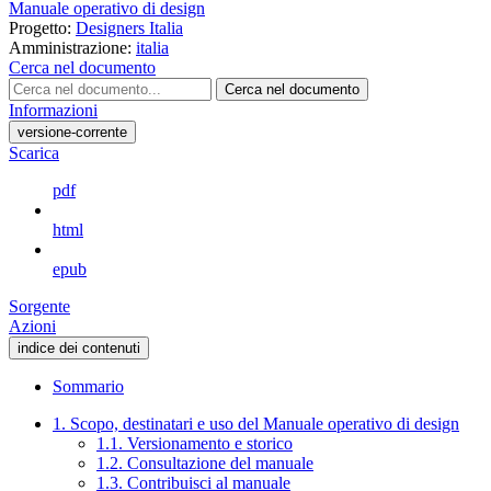
Manuale operativo di design
Progetto:
Designers Italia
Amministrazione:
italia
Cerca nel documento
Cerca nel documento
Informazioni
versione-corrente
Scarica
pdf
html
epub
Sorgente
Azioni
indice dei contenuti
Sommario
1. Scopo, destinatari e uso del Manuale operativo di design
1.1. Versionamento e storico
1.2. Consultazione del manuale
1.3. Contribuisci al manuale