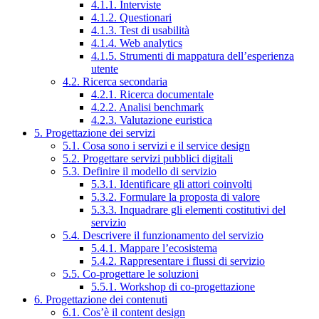
4.1.1. Interviste
4.1.2. Questionari
4.1.3. Test di usabilità
4.1.4. Web analytics
4.1.5. Strumenti di mappatura dell’esperienza
utente
4.2. Ricerca secondaria
4.2.1. Ricerca documentale
4.2.2. Analisi benchmark
4.2.3. Valutazione euristica
5. Progettazione dei servizi
5.1. Cosa sono i servizi e il service design
5.2. Progettare servizi pubblici digitali
5.3. Definire il modello di servizio
5.3.1. Identificare gli attori coinvolti
5.3.2. Formulare la proposta di valore
5.3.3. Inquadrare gli elementi costitutivi del
servizio
5.4. Descrivere il funzionamento del servizio
5.4.1. Mappare l’ecosistema
5.4.2. Rappresentare i flussi di servizio
5.5. Co-progettare le soluzioni
5.5.1. Workshop di co-progettazione
6. Progettazione dei contenuti
6.1. Cos’è il content design