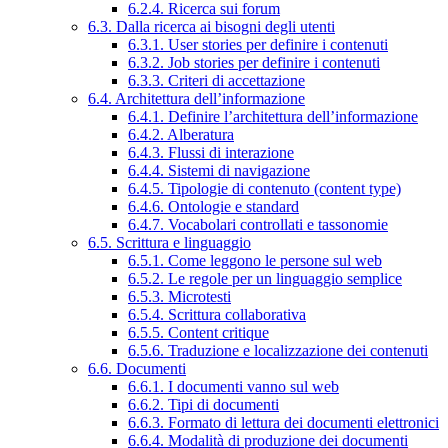
6.2.4. Ricerca sui forum
6.3. Dalla ricerca ai bisogni degli utenti
6.3.1. User stories per definire i contenuti
6.3.2. Job stories per definire i contenuti
6.3.3. Criteri di accettazione
6.4. Architettura dell’informazione
6.4.1. Definire l’architettura dell’informazione
6.4.2. Alberatura
6.4.3. Flussi di interazione
6.4.4. Sistemi di navigazione
6.4.5. Tipologie di contenuto (content type)
6.4.6. Ontologie e standard
6.4.7. Vocabolari controllati e tassonomie
6.5. Scrittura e linguaggio
6.5.1. Come leggono le persone sul web
6.5.2. Le regole per un linguaggio semplice
6.5.3. Microtesti
6.5.4. Scrittura collaborativa
6.5.5. Content critique
6.5.6. Traduzione e localizzazione dei contenuti
6.6. Documenti
6.6.1. I documenti vanno sul web
6.6.2. Tipi di documenti
6.6.3. Formato di lettura dei documenti elettronici
6.6.4. Modalità di produzione dei documenti