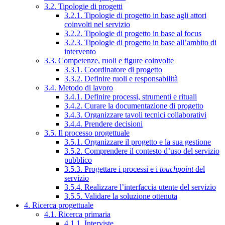
3.2. Tipologie di progetti
3.2.1. Tipologie di progetto in base agli attori
coinvolti nel servizio
3.2.2. Tipologie di progetto in base al focus
3.2.3. Tipologie di progetto in base all’ambito di
intervento
3.3. Competenze, ruoli e figure coinvolte
3.3.1. Coordinatore di progetto
3.3.2. Definire ruoli e responsabilità
3.4. Metodo di lavoro
3.4.1. Definire processi, strumenti e rituali
3.4.2. Curare la documentazione di progetto
3.4.3. Organizzare tavoli tecnici collaborativi
3.4.4. Prendere decisioni
3.5. Il processo progettuale
3.5.1. Organizzare il progetto e la sua gestione
3.5.2. Comprendere il contesto d’uso del servizio
pubblico
3.5.3. Progettare i processi e i
touchpoint
del
servizio
3.5.4. Realizzare l’interfaccia utente del servizio
3.5.5. Validare la soluzione ottenuta
4. Ricerca progettuale
4.1. Ricerca primaria
4.1.1. Interviste