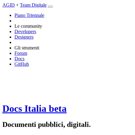
AGID
+
Team Digitale
Piano Triennale
Le community
Developers
Designers
Gli strumenti
Forum
Docs
GitHub
Docs Italia
beta
Documenti pubblici, digitali.