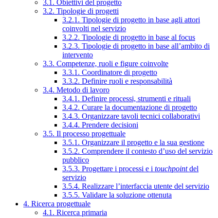
3.1. Obiettivi del progetto
3.2. Tipologie di progetti
3.2.1. Tipologie di progetto in base agli attori
coinvolti nel servizio
3.2.2. Tipologie di progetto in base al focus
3.2.3. Tipologie di progetto in base all’ambito di
intervento
3.3. Competenze, ruoli e figure coinvolte
3.3.1. Coordinatore di progetto
3.3.2. Definire ruoli e responsabilità
3.4. Metodo di lavoro
3.4.1. Definire processi, strumenti e rituali
3.4.2. Curare la documentazione di progetto
3.4.3. Organizzare tavoli tecnici collaborativi
3.4.4. Prendere decisioni
3.5. Il processo progettuale
3.5.1. Organizzare il progetto e la sua gestione
3.5.2. Comprendere il contesto d’uso del servizio
pubblico
3.5.3. Progettare i processi e i
touchpoint
del
servizio
3.5.4. Realizzare l’interfaccia utente del servizio
3.5.5. Validare la soluzione ottenuta
4. Ricerca progettuale
4.1. Ricerca primaria