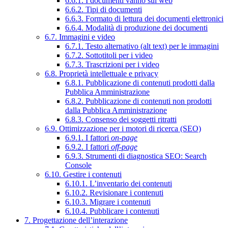
6.6.1. I documenti vanno sul web
6.6.2. Tipi di documenti
6.6.3. Formato di lettura dei documenti elettronici
6.6.4. Modalità di produzione dei documenti
6.7. Immagini e video
6.7.1. Testo alternativo (alt text) per le immagini
6.7.2. Sottotitoli per i video
6.7.3. Trascrizioni per i video
6.8. Proprietà intellettuale e privacy
6.8.1. Pubblicazione di contenuti prodotti dalla
Pubblica Amministrazione
6.8.2. Pubblicazione di contenuti non prodotti
dalla Pubblica Amministrazione
6.8.3. Consenso dei soggetti ritratti
6.9. Ottimizzazione per i motori di ricerca (SEO)
6.9.1. I fattori
on-page
6.9.2. I fattori
off-page
6.9.3. Strumenti di diagnostica SEO: Search
Console
6.10. Gestire i contenuti
6.10.1. L’inventario dei contenuti
6.10.2. Revisionare i contenuti
6.10.3. Migrare i contenuti
6.10.4. Pubblicare i contenuti
7. Progettazione dell’interazione