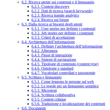
6.2. Ricerca utente sui contenuti e il linguaggio
6.2.1. Content discovery
6.2.2. Dati di ricerca (search keywords)
6.2.3. Ricerca tramite analytics
6.2.4. Ricerca sui forum
6.3. Dalla ricerca ai bisogni degli utenti
6.3.1. User stories per definire i contenuti
6.3.2. Job stories per definire i contenuti
6.3.3. Criteri di accettazione
6.4. Architettura dell’informazione
6.4.1. Definire l’architettura dell’informazione
6.4.2. Alberatura
6.4.3. Flussi di interazione
6.4.4. Sistemi di navigazione
6.4.5. Tipologie di contenuto (content type)
6.4.6. Ontologie e standard
6.4.7. Vocabolari controllati e tassonomie
6.5. Scrittura e linguaggio
6.5.1. Come leggono le persone sul web
6.5.2. Le regole per un linguaggio semplice
6.5.3. Microtesti
6.5.4. Scrittura collaborativa
6.5.5. Content critique
6.5.6. Traduzione e localizzazione dei contenuti
6.6. Documenti