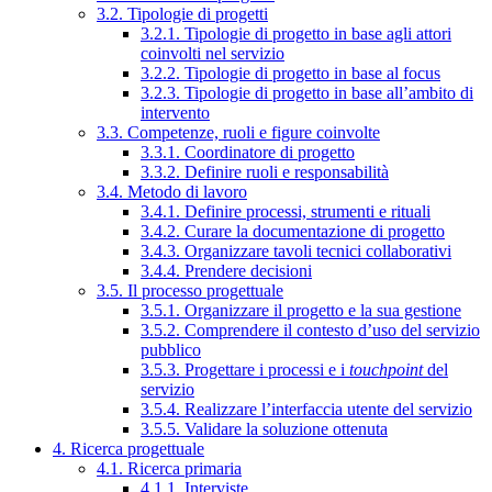
3.2. Tipologie di progetti
3.2.1. Tipologie di progetto in base agli attori
coinvolti nel servizio
3.2.2. Tipologie di progetto in base al focus
3.2.3. Tipologie di progetto in base all’ambito di
intervento
3.3. Competenze, ruoli e figure coinvolte
3.3.1. Coordinatore di progetto
3.3.2. Definire ruoli e responsabilità
3.4. Metodo di lavoro
3.4.1. Definire processi, strumenti e rituali
3.4.2. Curare la documentazione di progetto
3.4.3. Organizzare tavoli tecnici collaborativi
3.4.4. Prendere decisioni
3.5. Il processo progettuale
3.5.1. Organizzare il progetto e la sua gestione
3.5.2. Comprendere il contesto d’uso del servizio
pubblico
3.5.3. Progettare i processi e i
touchpoint
del
servizio
3.5.4. Realizzare l’interfaccia utente del servizio
3.5.5. Validare la soluzione ottenuta
4. Ricerca progettuale
4.1. Ricerca primaria
4.1.1. Interviste