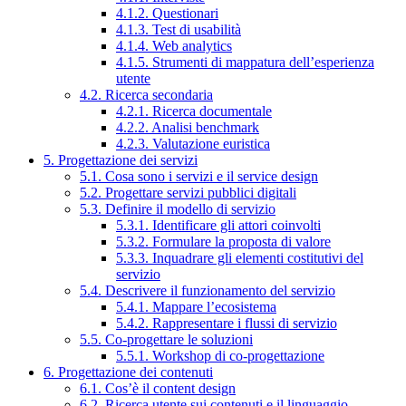
4.1.2. Questionari
4.1.3. Test di usabilità
4.1.4. Web analytics
4.1.5. Strumenti di mappatura dell’esperienza
utente
4.2. Ricerca secondaria
4.2.1. Ricerca documentale
4.2.2. Analisi benchmark
4.2.3. Valutazione euristica
5. Progettazione dei servizi
5.1. Cosa sono i servizi e il service design
5.2. Progettare servizi pubblici digitali
5.3. Definire il modello di servizio
5.3.1. Identificare gli attori coinvolti
5.3.2. Formulare la proposta di valore
5.3.3. Inquadrare gli elementi costitutivi del
servizio
5.4. Descrivere il funzionamento del servizio
5.4.1. Mappare l’ecosistema
5.4.2. Rappresentare i flussi di servizio
5.5. Co-progettare le soluzioni
5.5.1. Workshop di co-progettazione
6. Progettazione dei contenuti
6.1. Cos’è il content design
6.2. Ricerca utente sui contenuti e il linguaggio