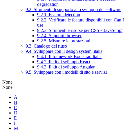
degradation
9.2. Strumenti di supporto allo sviluppo del software
9.2.1. Feature detection
9.2.2. Verificare le feature disponibili con Can I
use
9.2.3. Strumenti e risorse per CSS e JavaScript
9.2.4. Supporto browser
9.2.5. Misurare le prestazioni
9.3. Catalogo del riuso
9.4. Sviluppare con il design system .italia
9.4.1. Il framework Bootstrap Italia
9.4.2. Il kit di sviluppo React
9.4.3. Il kit di sviluppo Angular
9.5. Sviluppare con i modelli di sito e servizi
None
None
A
B
C
D
E
I
M