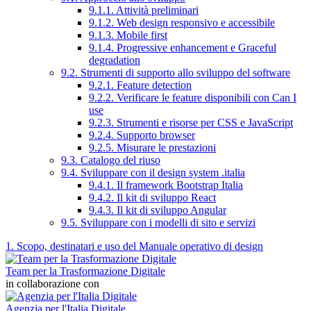
9.1.1. Attività preliminari
9.1.2. Web design responsivo e accessibile
9.1.3. Mobile first
9.1.4. Progressive enhancement e Graceful
degradation
9.2. Strumenti di supporto allo sviluppo del software
9.2.1. Feature detection
9.2.2. Verificare le feature disponibili con Can I
use
9.2.3. Strumenti e risorse per CSS e JavaScript
9.2.4. Supporto browser
9.2.5. Misurare le prestazioni
9.3. Catalogo del riuso
9.4. Sviluppare con il design system .italia
9.4.1. Il framework Bootstrap Italia
9.4.2. Il kit di sviluppo React
9.4.3. Il kit di sviluppo Angular
9.5. Sviluppare con i modelli di sito e servizi
1. Scopo, destinatari e uso del Manuale operativo di design
Team per la Trasformazione Digitale
in collaborazione con
Agenzia per l'Italia Digitale