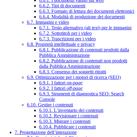
6.6.1. I documenti vanno sul web
6.6.2. Tipi di documenti
6.6.3. Formato di lettura dei documenti elettronici
6.6.4. Modalità di produzione dei documenti
6.7. Immagini e video
6.7.1. Testo alternativo (alt text) per le immagini
6.7.2. Sottotitoli per i video
6.7.3. Trascrizioni per i video
6.8. Proprietà intellettuale e privacy
6.8.1. Pubblicazione di contenuti prodotti dalla
Pubblica Amministrazione
6.8.2. Pubblicazione di contenuti non prodotti
dalla Pubblica Amministrazione
6.8.3. Consenso dei soggetti ritratti
6.9. Ottimizzazione per i motori di ricerca (SEO)
6.9.1. I fattori
on-page
6.9.2. I fattori
off-page
6.9.3. Strumenti di diagnostica SEO: Search
Console
6.10. Gestire i contenuti
6.10.1. L’inventario dei contenuti
6.10.2. Revisionare i contenuti
6.10.3. Migrare i contenuti
6.10.4. Pubblicare i contenuti
7. Progettazione dell’interazione