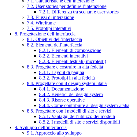
7.1. Caratteristiche dell’interazione
7.2. User stories per definire l’interazione
7.2.1. Differenza tra scenari e user stories
7.3. Flussi di interazione
7.4. Wireframe
7.5. Prototipi interattivi
8. Progettazione dell’interfaccia
8.1. Obiettivi dell’interfaccia
8.2. Elementi dell’interfaccia
8.2.1. Elementi di composizione
8.2.2. Elementi interattivi
8.2.3. Elementi testuali (microtesti)
8.3. Progettare e costruire in alta fedeltà
8.3.1. Layout di pagina
8.3.2. Prototipi in alta fedeltà
8.4. Progettare con il design system .italia
8.4.1. Documentazione
8.4.2. Benefici del design system
8.4.3. Risorse operative
8.4.4. Come contribuire al design system .italia
8.5. Progettare con i modelli di sito e servizi
8.5.1. Vantaggi dell’utilizzo dei modelli
8.5.2. I modelli di sito e servizi disponibili
9. Sviluppo dell’interfaccia
9.1. Approccio allo sviluppo