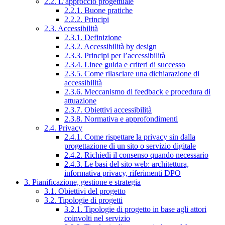
2.2. L’approccio progettuale
2.2.1. Buone pratiche
2.2.2. Principi
2.3. Accessibilità
2.3.1. Definizione
2.3.2. Accessibilità by design
2.3.3. Principi per l’accessibilità
2.3.4. Linee guida e criteri di successo
2.3.5. Come rilasciare una dichiarazione di
accessibilità
2.3.6. Meccanismo di feedback e procedura di
attuazione
2.3.7. Obiettivi accessibilità
2.3.8. Normativa e approfondimenti
2.4. Privacy
2.4.1. Come rispettare la privacy sin dalla
progettazione di un sito o servizio digitale
2.4.2. Richiedi il consenso quando necessario
2.4.3. Le basi del sito web: architettura,
informativa privacy, riferimenti DPO
3. Pianificazione, gestione e strategia
3.1. Obiettivi del progetto
3.2. Tipologie di progetti
3.2.1. Tipologie di progetto in base agli attori
coinvolti nel servizio