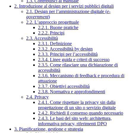
1.3. Contribuisci al manuale
2. Introduzione al design per i servizi pubblici digitali
2.1. Design per l’amministrazione digitale (
e-
government
)
2.2. L’approccio progettuale
2.2.1. Buone pratiche
2.2.2. Principi
2.3. Accessibilità
2.3.1. Definizione
2.3.2. Accessibilità by design
2.3.3. Principi per l’accessibilità
2.3.4. Linee guida e criteri di successo
2.3.5. Come rilasciare una dichiarazione di
accessibilità
2.3.6. Meccanismo di feedback e procedura di
attuazione
2.3.7. Obiettivi accessibilità
2.3.8. Normativa e approfondimenti
2.4. Privacy
2.4.1. Come rispettare la privacy sin dalla
progettazione di un sito o servizio digitale
2.4.2. Richiedi il consenso quando necessario
2.4.3. Le basi del sito web: architettura,
informativa privacy, riferimenti DPO
3. Pianificazione, gestione e strategia