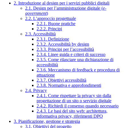
2. Introduzione al design per i servizi pubblici digitali
2.1. Design per l’amministrazione digitale (
e-
government
)
2.2. L’approccio progettuale
2.2.1. Buone pratiche
2.2.2. Principi
2.3. Accessibilità
2.3.1. Definizione
2.3.2. Accessibilità by design
2.3.3. Principi per l’accessibilità
2.3.4. Linee guida e criteri di successo
2.3.5. Come rilasciare una dichiarazione di
accessibilità
2.3.6. Meccanismo di feedback e procedura di
attuazione
2.3.7. Obiettivi accessibilità
2.3.8. Normativa e approfondimenti
2.4. Privacy
2.4.1. Come rispettare la privacy sin dalla
progettazione di un sito o servizio digitale
2.4.2. Richiedi il consenso quando necessario
2.4.3. Le basi del sito web: architettura,
informativa privacy, riferimenti DPO
3. Pianificazione, gestione e strategia
3.1. Obiettivi del progetto