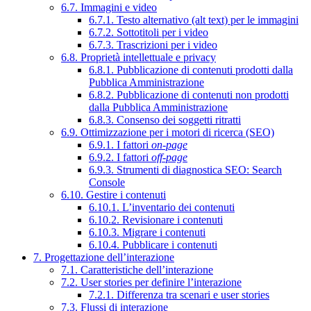
6.7. Immagini e video
6.7.1. Testo alternativo (alt text) per le immagini
6.7.2. Sottotitoli per i video
6.7.3. Trascrizioni per i video
6.8. Proprietà intellettuale e privacy
6.8.1. Pubblicazione di contenuti prodotti dalla
Pubblica Amministrazione
6.8.2. Pubblicazione di contenuti non prodotti
dalla Pubblica Amministrazione
6.8.3. Consenso dei soggetti ritratti
6.9. Ottimizzazione per i motori di ricerca (SEO)
6.9.1. I fattori
on-page
6.9.2. I fattori
off-page
6.9.3. Strumenti di diagnostica SEO: Search
Console
6.10. Gestire i contenuti
6.10.1. L’inventario dei contenuti
6.10.2. Revisionare i contenuti
6.10.3. Migrare i contenuti
6.10.4. Pubblicare i contenuti
7. Progettazione dell’interazione
7.1. Caratteristiche dell’interazione
7.2. User stories per definire l’interazione
7.2.1. Differenza tra scenari e user stories
7.3. Flussi di interazione