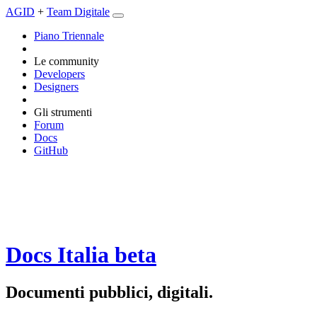
AGID
+
Team Digitale
Piano Triennale
Le community
Developers
Designers
Gli strumenti
Forum
Docs
GitHub
Docs Italia
beta
Documenti pubblici, digitali.