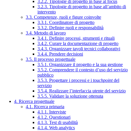
3.2.2. Tipologie di progetto in base al focus
3.2.3. Tipologie di progetto in base all’ambito di
intervento
3.3. Competenze, ruoli e figure coinvolte
3.3.1. Coordinatore di progetto
3.3.2. Definire ruoli e responsabilità
3.4. Metodo di lavoro
3.4.1. Definire processi, strumenti e rituali
3.4.2. Curare la documentazione di progetto
3.4.3. Organizzare tavoli tecnici collaborativi
3.4.4. Prendere decisioni
3.5. Il processo progettuale
3.5.1. Organizzare il progetto e la sua gestione
3.5.2. Comprendere il contesto d’uso del servizio
pubblico
3.5.3. Progettare i processi e i
touchpoint
del
servizio
3.5.4. Realizzare l’interfaccia utente del servizio
3.5.5. Validare la soluzione ottenuta
4. Ricerca progettuale
4.1. Ricerca primaria
4.1.1. Interviste
4.1.2. Questionari
4.1.3. Test di usabilità
4.1.4. Web analytics