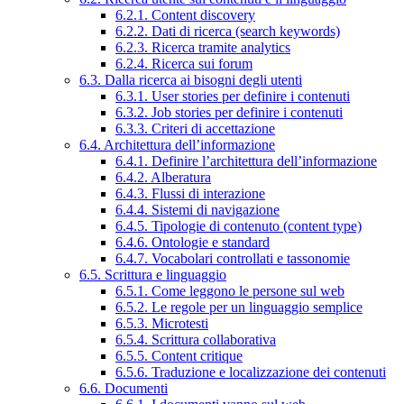
6.2.1. Content discovery
6.2.2. Dati di ricerca (search keywords)
6.2.3. Ricerca tramite analytics
6.2.4. Ricerca sui forum
6.3. Dalla ricerca ai bisogni degli utenti
6.3.1. User stories per definire i contenuti
6.3.2. Job stories per definire i contenuti
6.3.3. Criteri di accettazione
6.4. Architettura dell’informazione
6.4.1. Definire l’architettura dell’informazione
6.4.2. Alberatura
6.4.3. Flussi di interazione
6.4.4. Sistemi di navigazione
6.4.5. Tipologie di contenuto (content type)
6.4.6. Ontologie e standard
6.4.7. Vocabolari controllati e tassonomie
6.5. Scrittura e linguaggio
6.5.1. Come leggono le persone sul web
6.5.2. Le regole per un linguaggio semplice
6.5.3. Microtesti
6.5.4. Scrittura collaborativa
6.5.5. Content critique
6.5.6. Traduzione e localizzazione dei contenuti
6.6. Documenti