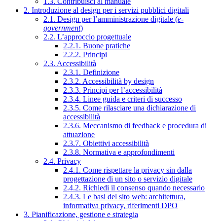
1.3. Contribuisci al manuale
2. Introduzione al design per i servizi pubblici digitali
2.1. Design per l’amministrazione digitale (
e-
government
)
2.2. L’approccio progettuale
2.2.1. Buone pratiche
2.2.2. Principi
2.3. Accessibilità
2.3.1. Definizione
2.3.2. Accessibilità by design
2.3.3. Principi per l’accessibilità
2.3.4. Linee guida e criteri di successo
2.3.5. Come rilasciare una dichiarazione di
accessibilità
2.3.6. Meccanismo di feedback e procedura di
attuazione
2.3.7. Obiettivi accessibilità
2.3.8. Normativa e approfondimenti
2.4. Privacy
2.4.1. Come rispettare la privacy sin dalla
progettazione di un sito o servizio digitale
2.4.2. Richiedi il consenso quando necessario
2.4.3. Le basi del sito web: architettura,
informativa privacy, riferimenti DPO
3. Pianificazione, gestione e strategia