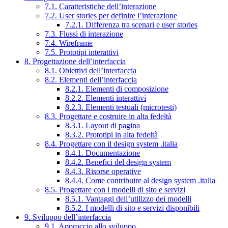
7.1. Caratteristiche dell’interazione
7.2. User stories per definire l’interazione
7.2.1. Differenza tra scenari e user stories
7.3. Flussi di interazione
7.4. Wireframe
7.5. Prototipi interattivi
8. Progettazione dell’interfaccia
8.1. Obiettivi dell’interfaccia
8.2. Elementi dell’interfaccia
8.2.1. Elementi di composizione
8.2.2. Elementi interattivi
8.2.3. Elementi testuali (microtesti)
8.3. Progettare e costruire in alta fedeltà
8.3.1. Layout di pagina
8.3.2. Prototipi in alta fedeltà
8.4. Progettare con il design system .italia
8.4.1. Documentazione
8.4.2. Benefici del design system
8.4.3. Risorse operative
8.4.4. Come contribuire al design system .italia
8.5. Progettare con i modelli di sito e servizi
8.5.1. Vantaggi dell’utilizzo dei modelli
8.5.2. I modelli di sito e servizi disponibili
9. Sviluppo dell’interfaccia
9.1. Approccio allo sviluppo