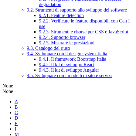
degradation
9.2. Strumenti di supporto allo sviluppo del software
9.2.1. Feature detection
9.2.2. Verificare le feature disponibili con Can I
use
9.2.3. Strumenti e risorse per CSS e JavaScript
9.2.4. Supporto browser
9.2.5. Misurare le prestazioni
9.3. Catalogo del riuso
9.4. Sviluppare con il design system .italia
9.4.1. Il framework Bootstrap Italia
9.4.2. Il kit di sviluppo React
9.4.3. Il kit di sviluppo Angular
9.5. Sviluppare con i modelli di sito e servizi
None
None
A
B
C
D
E
I
M