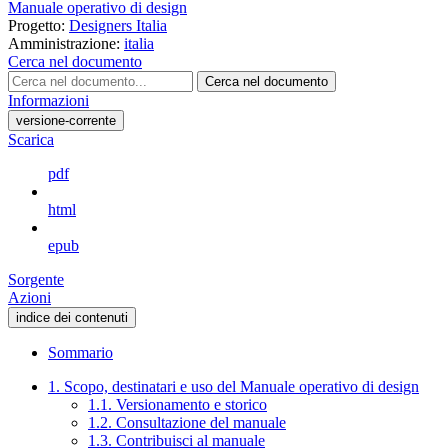
Manuale operativo di design
Progetto:
Designers Italia
Amministrazione:
italia
Cerca nel documento
Cerca nel documento
Informazioni
versione-corrente
Scarica
pdf
html
epub
Sorgente
Azioni
indice dei contenuti
Sommario
1. Scopo, destinatari e uso del Manuale operativo di design
1.1. Versionamento e storico
1.2. Consultazione del manuale
1.3. Contribuisci al manuale