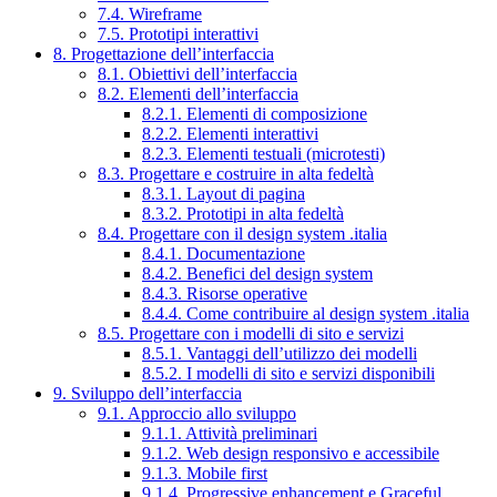
7.4. Wireframe
7.5. Prototipi interattivi
8. Progettazione dell’interfaccia
8.1. Obiettivi dell’interfaccia
8.2. Elementi dell’interfaccia
8.2.1. Elementi di composizione
8.2.2. Elementi interattivi
8.2.3. Elementi testuali (microtesti)
8.3. Progettare e costruire in alta fedeltà
8.3.1. Layout di pagina
8.3.2. Prototipi in alta fedeltà
8.4. Progettare con il design system .italia
8.4.1. Documentazione
8.4.2. Benefici del design system
8.4.3. Risorse operative
8.4.4. Come contribuire al design system .italia
8.5. Progettare con i modelli di sito e servizi
8.5.1. Vantaggi dell’utilizzo dei modelli
8.5.2. I modelli di sito e servizi disponibili
9. Sviluppo dell’interfaccia
9.1. Approccio allo sviluppo
9.1.1. Attività preliminari
9.1.2. Web design responsivo e accessibile
9.1.3. Mobile first
9.1.4. Progressive enhancement e Graceful