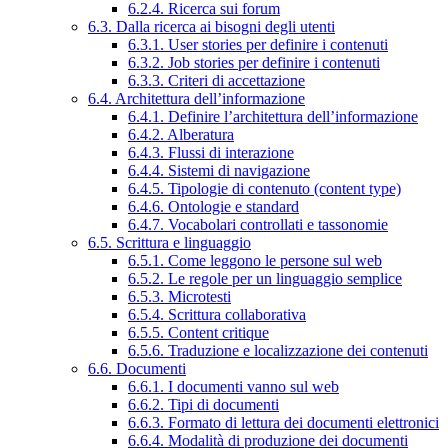
6.2.4. Ricerca sui forum
6.3. Dalla ricerca ai bisogni degli utenti
6.3.1. User stories per definire i contenuti
6.3.2. Job stories per definire i contenuti
6.3.3. Criteri di accettazione
6.4. Architettura dell’informazione
6.4.1. Definire l’architettura dell’informazione
6.4.2. Alberatura
6.4.3. Flussi di interazione
6.4.4. Sistemi di navigazione
6.4.5. Tipologie di contenuto (content type)
6.4.6. Ontologie e standard
6.4.7. Vocabolari controllati e tassonomie
6.5. Scrittura e linguaggio
6.5.1. Come leggono le persone sul web
6.5.2. Le regole per un linguaggio semplice
6.5.3. Microtesti
6.5.4. Scrittura collaborativa
6.5.5. Content critique
6.5.6. Traduzione e localizzazione dei contenuti
6.6. Documenti
6.6.1. I documenti vanno sul web
6.6.2. Tipi di documenti
6.6.3. Formato di lettura dei documenti elettronici
6.6.4. Modalità di produzione dei documenti