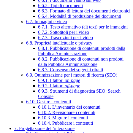
6.6.1. I documenti vanno sul web
6.6.2. Tipi di documenti
6.6.3. Formato di lettura dei documenti elettronici
6.6.4. Modalità di produzione dei documenti
6.7. Immagini e video
6.7.1. Testo alternativo (alt text) per le immagini
6.7.2. Sottotitoli per i video
6.7.3. Trascrizioni per i video
6.8. Proprietà intellettuale e privacy
6.8.1. Pubblicazione di contenuti prodotti dalla
Pubblica Amministrazione
6.8.2. Pubblicazione di contenuti non prodotti
dalla Pubblica Amministrazione
6.8.3. Consenso dei soggetti ritratti
6.9. Ottimizzazione per i motori di ricerca (SEO)
6.9.1. I fattori
on-page
6.9.2. I fattori
off-page
6.9.3. Strumenti di diagnostica SEO: Search
Console
6.10. Gestire i contenuti
6.10.1. L’inventario dei contenuti
6.10.2. Revisionare i contenuti
6.10.3. Migrare i contenuti
6.10.4. Pubblicare i contenuti
7. Progettazione dell’interazione