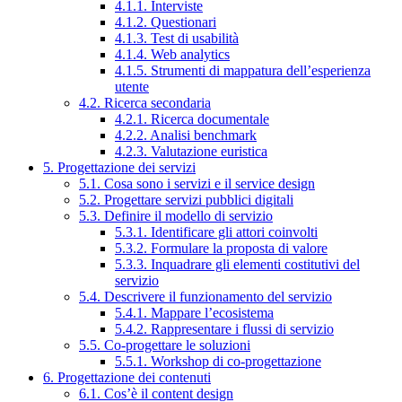
4.1.1. Interviste
4.1.2. Questionari
4.1.3. Test di usabilità
4.1.4. Web analytics
4.1.5. Strumenti di mappatura dell’esperienza
utente
4.2. Ricerca secondaria
4.2.1. Ricerca documentale
4.2.2. Analisi benchmark
4.2.3. Valutazione euristica
5. Progettazione dei servizi
5.1. Cosa sono i servizi e il service design
5.2. Progettare servizi pubblici digitali
5.3. Definire il modello di servizio
5.3.1. Identificare gli attori coinvolti
5.3.2. Formulare la proposta di valore
5.3.3. Inquadrare gli elementi costitutivi del
servizio
5.4. Descrivere il funzionamento del servizio
5.4.1. Mappare l’ecosistema
5.4.2. Rappresentare i flussi di servizio
5.5. Co-progettare le soluzioni
5.5.1. Workshop di co-progettazione
6. Progettazione dei contenuti
6.1. Cos’è il content design