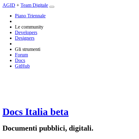
AGID
+
Team Digitale
Piano Triennale
Le community
Developers
Designers
Gli strumenti
Forum
Docs
GitHub
Docs Italia
beta
Documenti pubblici, digitali.