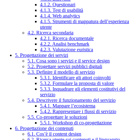
4.1.2. Questionari
4.1.3. Test di usabilità
4.1.4. Web analytics
4.1.5. Strumenti di mappatura dell’esperienza
utente
4.2. Ricerca secondaria
4.2.1. Ricerca documentale
4.2.2. Analisi benchmark
4.2.3. Valutazione euristica
5. Progettazione dei servizi
5.1. Cosa sono i servizi e il service design
5.2. Progettare servizi pubblici digitali
5.3. Definire il modello di servizio
5.3.1. Identificare gli attori coinvolti
5.3.2. Formulare la proposta di valore
5.3.3. Inquadrare gli elementi costitutivi del
servizio
5.4. Descrivere il funzionamento del servizio
5.4.1. Mappare l’ecosistema
5.4.2. Rappresentare i flussi di servizio
5.5. Co-progettare le soluzioni
5.5.1. Workshop di co-progettazione
6. Progettazione dei contenuti
6.1. Cos’è il content design
6.2. Ricerca utente sui contenuti e il linguaggio