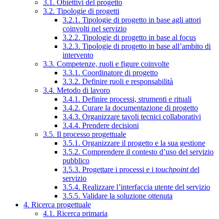
3.1. Obiettivi del progetto
3.2. Tipologie di progetti
3.2.1. Tipologie di progetto in base agli attori
coinvolti nel servizio
3.2.2. Tipologie di progetto in base al focus
3.2.3. Tipologie di progetto in base all’ambito di
intervento
3.3. Competenze, ruoli e figure coinvolte
3.3.1. Coordinatore di progetto
3.3.2. Definire ruoli e responsabilità
3.4. Metodo di lavoro
3.4.1. Definire processi, strumenti e rituali
3.4.2. Curare la documentazione di progetto
3.4.3. Organizzare tavoli tecnici collaborativi
3.4.4. Prendere decisioni
3.5. Il processo progettuale
3.5.1. Organizzare il progetto e la sua gestione
3.5.2. Comprendere il contesto d’uso del servizio
pubblico
3.5.3. Progettare i processi e i
touchpoint
del
servizio
3.5.4. Realizzare l’interfaccia utente del servizio
3.5.5. Validare la soluzione ottenuta
4. Ricerca progettuale
4.1. Ricerca primaria