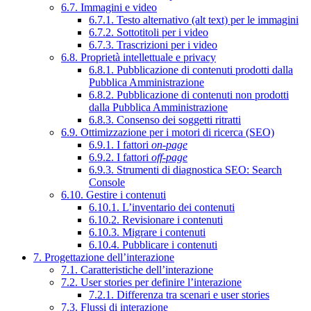
6.7. Immagini e video
6.7.1. Testo alternativo (alt text) per le immagini
6.7.2. Sottotitoli per i video
6.7.3. Trascrizioni per i video
6.8. Proprietà intellettuale e privacy
6.8.1. Pubblicazione di contenuti prodotti dalla
Pubblica Amministrazione
6.8.2. Pubblicazione di contenuti non prodotti
dalla Pubblica Amministrazione
6.8.3. Consenso dei soggetti ritratti
6.9. Ottimizzazione per i motori di ricerca (SEO)
6.9.1. I fattori
on-page
6.9.2. I fattori
off-page
6.9.3. Strumenti di diagnostica SEO: Search
Console
6.10. Gestire i contenuti
6.10.1. L’inventario dei contenuti
6.10.2. Revisionare i contenuti
6.10.3. Migrare i contenuti
6.10.4. Pubblicare i contenuti
7. Progettazione dell’interazione
7.1. Caratteristiche dell’interazione
7.2. User stories per definire l’interazione
7.2.1. Differenza tra scenari e user stories
7.3. Flussi di interazione