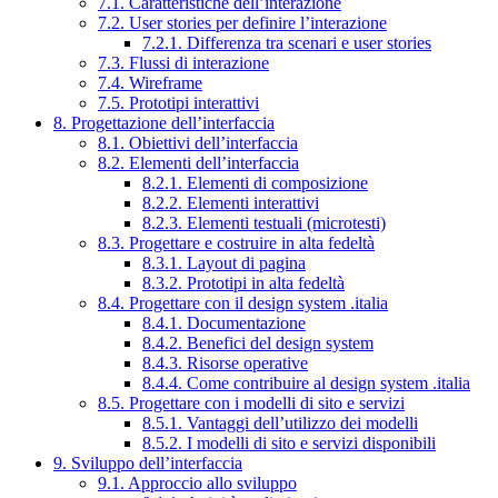
7.1. Caratteristiche dell’interazione
7.2. User stories per definire l’interazione
7.2.1. Differenza tra scenari e user stories
7.3. Flussi di interazione
7.4. Wireframe
7.5. Prototipi interattivi
8. Progettazione dell’interfaccia
8.1. Obiettivi dell’interfaccia
8.2. Elementi dell’interfaccia
8.2.1. Elementi di composizione
8.2.2. Elementi interattivi
8.2.3. Elementi testuali (microtesti)
8.3. Progettare e costruire in alta fedeltà
8.3.1. Layout di pagina
8.3.2. Prototipi in alta fedeltà
8.4. Progettare con il design system .italia
8.4.1. Documentazione
8.4.2. Benefici del design system
8.4.3. Risorse operative
8.4.4. Come contribuire al design system .italia
8.5. Progettare con i modelli di sito e servizi
8.5.1. Vantaggi dell’utilizzo dei modelli
8.5.2. I modelli di sito e servizi disponibili
9. Sviluppo dell’interfaccia
9.1. Approccio allo sviluppo