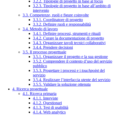
3.2.2. Tipologie di progetto in base al focus
3.2.3. Tipologie di progetto in base all’ambito di
intervento
3.3. Competenze, ruoli e figure coinvolte
3.3.1. Coordinatore di progetto
3.3.2. Definire ruoli e responsabilità
3.4. Metodo di lavoro
3.4.1. Definire processi, strumenti e rituali
3.4.2. Curare la documentazione di progetto
3.4.3. Organizzare tavoli tecnici collaborativi
3.4.4. Prendere decisioni
3.5. Il processo progettuale
3.5.1. Organizzare il progetto e la sua gestione
3.5.2. Comprendere il contesto d’uso del servizio
pubblico
3.5.3. Progettare i processi e i
touchpoint
del
servizio
3.5.4. Realizzare l’interfaccia utente del servizio
3.5.5. Validare la soluzione ottenuta
4. Ricerca progettuale
4.1. Ricerca primaria
4.1.1. Interviste
4.1.2. Questionari
4.1.3. Test di usabilità
4.1.4. Web analytics