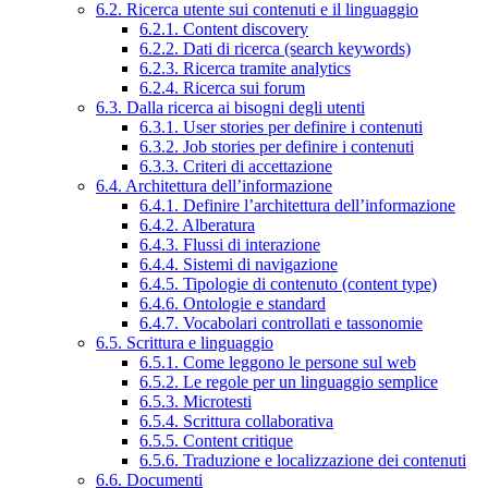
6.2. Ricerca utente sui contenuti e il linguaggio
6.2.1. Content discovery
6.2.2. Dati di ricerca (search keywords)
6.2.3. Ricerca tramite analytics
6.2.4. Ricerca sui forum
6.3. Dalla ricerca ai bisogni degli utenti
6.3.1. User stories per definire i contenuti
6.3.2. Job stories per definire i contenuti
6.3.3. Criteri di accettazione
6.4. Architettura dell’informazione
6.4.1. Definire l’architettura dell’informazione
6.4.2. Alberatura
6.4.3. Flussi di interazione
6.4.4. Sistemi di navigazione
6.4.5. Tipologie di contenuto (content type)
6.4.6. Ontologie e standard
6.4.7. Vocabolari controllati e tassonomie
6.5. Scrittura e linguaggio
6.5.1. Come leggono le persone sul web
6.5.2. Le regole per un linguaggio semplice
6.5.3. Microtesti
6.5.4. Scrittura collaborativa
6.5.5. Content critique
6.5.6. Traduzione e localizzazione dei contenuti
6.6. Documenti