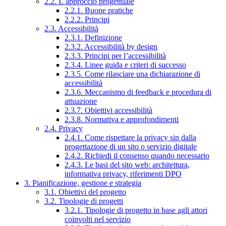
2.2. L’approccio progettuale
2.2.1. Buone pratiche
2.2.2. Principi
2.3. Accessibilità
2.3.1. Definizione
2.3.2. Accessibilità by design
2.3.3. Principi per l’accessibilità
2.3.4. Linee guida e criteri di successo
2.3.5. Come rilasciare una dichiarazione di
accessibilità
2.3.6. Meccanismo di feedback e procedura di
attuazione
2.3.7. Obiettivi accessibilità
2.3.8. Normativa e approfondimenti
2.4. Privacy
2.4.1. Come rispettare la privacy sin dalla
progettazione di un sito o servizio digitale
2.4.2. Richiedi il consenso quando necessario
2.4.3. Le basi del sito web: architettura,
informativa privacy, riferimenti DPO
3. Pianificazione, gestione e strategia
3.1. Obiettivi del progetto
3.2. Tipologie di progetti
3.2.1. Tipologie di progetto in base agli attori
coinvolti nel servizio