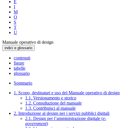
E
I
M
O
S
T
U
Manuale operativo di design
indici e glossario
contenuti
figure
tabelle
glossario
Sommario
1. Scopo, destinatari e uso del Manuale operativo di design
1.1. Versionamento e storico
1.2. Consultazione del manuale
1.3. Contribuisci al manuale
2. Introduzione al design per i servizi pubblici digitali
2.1. Design per l’amministrazione digitale (
e-
government
)