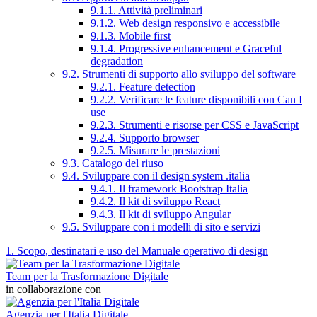
9.1.1. Attività preliminari
9.1.2. Web design responsivo e accessibile
9.1.3. Mobile first
9.1.4. Progressive enhancement e Graceful
degradation
9.2. Strumenti di supporto allo sviluppo del software
9.2.1. Feature detection
9.2.2. Verificare le feature disponibili con Can I
use
9.2.3. Strumenti e risorse per CSS e JavaScript
9.2.4. Supporto browser
9.2.5. Misurare le prestazioni
9.3. Catalogo del riuso
9.4. Sviluppare con il design system .italia
9.4.1. Il framework Bootstrap Italia
9.4.2. Il kit di sviluppo React
9.4.3. Il kit di sviluppo Angular
9.5. Sviluppare con i modelli di sito e servizi
1. Scopo, destinatari e uso del Manuale operativo di design
Team per la Trasformazione Digitale
in collaborazione con
Agenzia per l'Italia Digitale