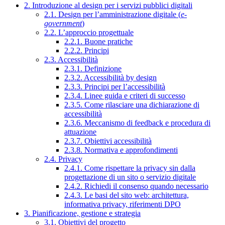
2. Introduzione al design per i servizi pubblici digitali
2.1. Design per l’amministrazione digitale (
e-
government
)
2.2. L’approccio progettuale
2.2.1. Buone pratiche
2.2.2. Principi
2.3. Accessibilità
2.3.1. Definizione
2.3.2. Accessibilità by design
2.3.3. Principi per l’accessibilità
2.3.4. Linee guida e criteri di successo
2.3.5. Come rilasciare una dichiarazione di
accessibilità
2.3.6. Meccanismo di feedback e procedura di
attuazione
2.3.7. Obiettivi accessibilità
2.3.8. Normativa e approfondimenti
2.4. Privacy
2.4.1. Come rispettare la privacy sin dalla
progettazione di un sito o servizio digitale
2.4.2. Richiedi il consenso quando necessario
2.4.3. Le basi del sito web: architettura,
informativa privacy, riferimenti DPO
3. Pianificazione, gestione e strategia
3.1. Obiettivi del progetto