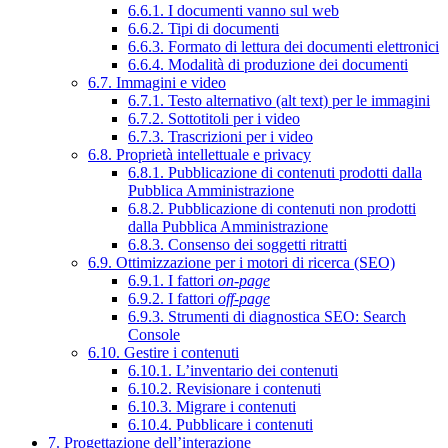
6.6.1. I documenti vanno sul web
6.6.2. Tipi di documenti
6.6.3. Formato di lettura dei documenti elettronici
6.6.4. Modalità di produzione dei documenti
6.7. Immagini e video
6.7.1. Testo alternativo (alt text) per le immagini
6.7.2. Sottotitoli per i video
6.7.3. Trascrizioni per i video
6.8. Proprietà intellettuale e privacy
6.8.1. Pubblicazione di contenuti prodotti dalla
Pubblica Amministrazione
6.8.2. Pubblicazione di contenuti non prodotti
dalla Pubblica Amministrazione
6.8.3. Consenso dei soggetti ritratti
6.9. Ottimizzazione per i motori di ricerca (SEO)
6.9.1. I fattori
on-page
6.9.2. I fattori
off-page
6.9.3. Strumenti di diagnostica SEO: Search
Console
6.10. Gestire i contenuti
6.10.1. L’inventario dei contenuti
6.10.2. Revisionare i contenuti
6.10.3. Migrare i contenuti
6.10.4. Pubblicare i contenuti
7. Progettazione dell’interazione