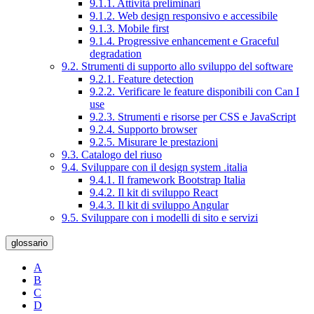
9.1.1. Attività preliminari
9.1.2. Web design responsivo e accessibile
9.1.3. Mobile first
9.1.4. Progressive enhancement e Graceful
degradation
9.2. Strumenti di supporto allo sviluppo del software
9.2.1. Feature detection
9.2.2. Verificare le feature disponibili con Can I
use
9.2.3. Strumenti e risorse per CSS e JavaScript
9.2.4. Supporto browser
9.2.5. Misurare le prestazioni
9.3. Catalogo del riuso
9.4. Sviluppare con il design system .italia
9.4.1. Il framework Bootstrap Italia
9.4.2. Il kit di sviluppo React
9.4.3. Il kit di sviluppo Angular
9.5. Sviluppare con i modelli di sito e servizi
glossario
A
B
C
D