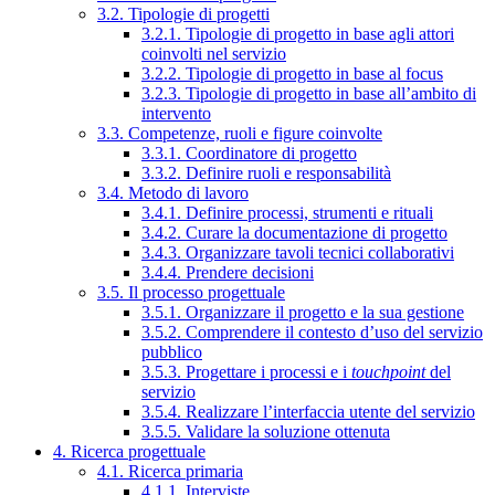
3.2. Tipologie di progetti
3.2.1. Tipologie di progetto in base agli attori
coinvolti nel servizio
3.2.2. Tipologie di progetto in base al focus
3.2.3. Tipologie di progetto in base all’ambito di
intervento
3.3. Competenze, ruoli e figure coinvolte
3.3.1. Coordinatore di progetto
3.3.2. Definire ruoli e responsabilità
3.4. Metodo di lavoro
3.4.1. Definire processi, strumenti e rituali
3.4.2. Curare la documentazione di progetto
3.4.3. Organizzare tavoli tecnici collaborativi
3.4.4. Prendere decisioni
3.5. Il processo progettuale
3.5.1. Organizzare il progetto e la sua gestione
3.5.2. Comprendere il contesto d’uso del servizio
pubblico
3.5.3. Progettare i processi e i
touchpoint
del
servizio
3.5.4. Realizzare l’interfaccia utente del servizio
3.5.5. Validare la soluzione ottenuta
4. Ricerca progettuale
4.1. Ricerca primaria
4.1.1. Interviste