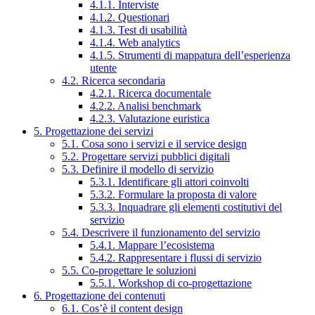
4.1.1. Interviste
4.1.2. Questionari
4.1.3. Test di usabilità
4.1.4. Web analytics
4.1.5. Strumenti di mappatura dell’esperienza
utente
4.2. Ricerca secondaria
4.2.1. Ricerca documentale
4.2.2. Analisi benchmark
4.2.3. Valutazione euristica
5. Progettazione dei servizi
5.1. Cosa sono i servizi e il service design
5.2. Progettare servizi pubblici digitali
5.3. Definire il modello di servizio
5.3.1. Identificare gli attori coinvolti
5.3.2. Formulare la proposta di valore
5.3.3. Inquadrare gli elementi costitutivi del
servizio
5.4. Descrivere il funzionamento del servizio
5.4.1. Mappare l’ecosistema
5.4.2. Rappresentare i flussi di servizio
5.5. Co-progettare le soluzioni
5.5.1. Workshop di co-progettazione
6. Progettazione dei contenuti
6.1. Cos’è il content design