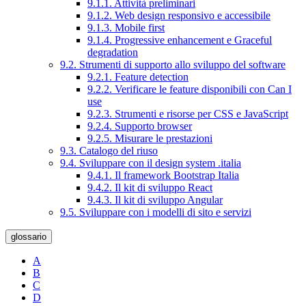
9.1.1. Attività preliminari
9.1.2. Web design responsivo e accessibile
9.1.3. Mobile first
9.1.4. Progressive enhancement e Graceful
degradation
9.2. Strumenti di supporto allo sviluppo del software
9.2.1. Feature detection
9.2.2. Verificare le feature disponibili con Can I
use
9.2.3. Strumenti e risorse per CSS e JavaScript
9.2.4. Supporto browser
9.2.5. Misurare le prestazioni
9.3. Catalogo del riuso
9.4. Sviluppare con il design system .italia
9.4.1. Il framework Bootstrap Italia
9.4.2. Il kit di sviluppo React
9.4.3. Il kit di sviluppo Angular
9.5. Sviluppare con i modelli di sito e servizi
glossario
A
B
C
D