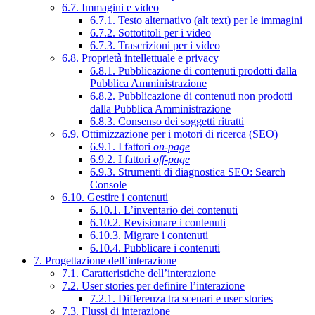
6.7. Immagini e video
6.7.1. Testo alternativo (alt text) per le immagini
6.7.2. Sottotitoli per i video
6.7.3. Trascrizioni per i video
6.8. Proprietà intellettuale e privacy
6.8.1. Pubblicazione di contenuti prodotti dalla
Pubblica Amministrazione
6.8.2. Pubblicazione di contenuti non prodotti
dalla Pubblica Amministrazione
6.8.3. Consenso dei soggetti ritratti
6.9. Ottimizzazione per i motori di ricerca (SEO)
6.9.1. I fattori
on-page
6.9.2. I fattori
off-page
6.9.3. Strumenti di diagnostica SEO: Search
Console
6.10. Gestire i contenuti
6.10.1. L’inventario dei contenuti
6.10.2. Revisionare i contenuti
6.10.3. Migrare i contenuti
6.10.4. Pubblicare i contenuti
7. Progettazione dell’interazione
7.1. Caratteristiche dell’interazione
7.2. User stories per definire l’interazione
7.2.1. Differenza tra scenari e user stories
7.3. Flussi di interazione