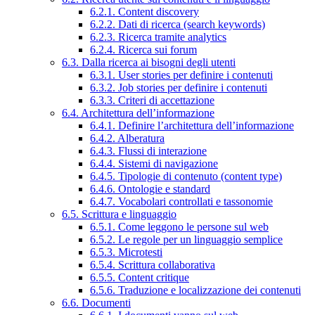
6.2.1. Content discovery
6.2.2. Dati di ricerca (search keywords)
6.2.3. Ricerca tramite analytics
6.2.4. Ricerca sui forum
6.3. Dalla ricerca ai bisogni degli utenti
6.3.1. User stories per definire i contenuti
6.3.2. Job stories per definire i contenuti
6.3.3. Criteri di accettazione
6.4. Architettura dell’informazione
6.4.1. Definire l’architettura dell’informazione
6.4.2. Alberatura
6.4.3. Flussi di interazione
6.4.4. Sistemi di navigazione
6.4.5. Tipologie di contenuto (content type)
6.4.6. Ontologie e standard
6.4.7. Vocabolari controllati e tassonomie
6.5. Scrittura e linguaggio
6.5.1. Come leggono le persone sul web
6.5.2. Le regole per un linguaggio semplice
6.5.3. Microtesti
6.5.4. Scrittura collaborativa
6.5.5. Content critique
6.5.6. Traduzione e localizzazione dei contenuti
6.6. Documenti