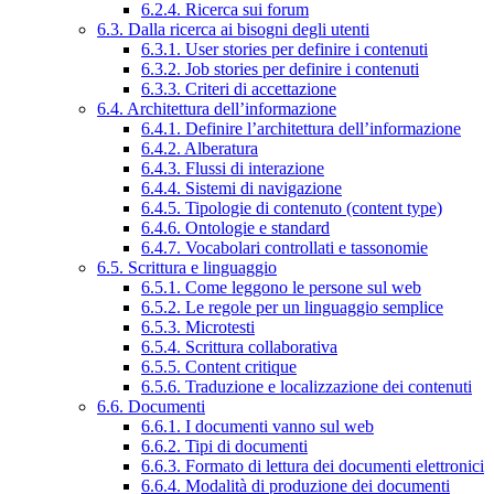
6.2.4. Ricerca sui forum
6.3. Dalla ricerca ai bisogni degli utenti
6.3.1. User stories per definire i contenuti
6.3.2. Job stories per definire i contenuti
6.3.3. Criteri di accettazione
6.4. Architettura dell’informazione
6.4.1. Definire l’architettura dell’informazione
6.4.2. Alberatura
6.4.3. Flussi di interazione
6.4.4. Sistemi di navigazione
6.4.5. Tipologie di contenuto (content type)
6.4.6. Ontologie e standard
6.4.7. Vocabolari controllati e tassonomie
6.5. Scrittura e linguaggio
6.5.1. Come leggono le persone sul web
6.5.2. Le regole per un linguaggio semplice
6.5.3. Microtesti
6.5.4. Scrittura collaborativa
6.5.5. Content critique
6.5.6. Traduzione e localizzazione dei contenuti
6.6. Documenti
6.6.1. I documenti vanno sul web
6.6.2. Tipi di documenti
6.6.3. Formato di lettura dei documenti elettronici
6.6.4. Modalità di produzione dei documenti