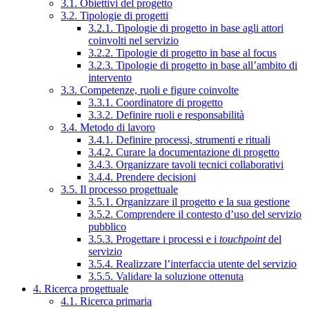
3.1. Obiettivi del progetto
3.2. Tipologie di progetti
3.2.1. Tipologie di progetto in base agli attori
coinvolti nel servizio
3.2.2. Tipologie di progetto in base al focus
3.2.3. Tipologie di progetto in base all’ambito di
intervento
3.3. Competenze, ruoli e figure coinvolte
3.3.1. Coordinatore di progetto
3.3.2. Definire ruoli e responsabilità
3.4. Metodo di lavoro
3.4.1. Definire processi, strumenti e rituali
3.4.2. Curare la documentazione di progetto
3.4.3. Organizzare tavoli tecnici collaborativi
3.4.4. Prendere decisioni
3.5. Il processo progettuale
3.5.1. Organizzare il progetto e la sua gestione
3.5.2. Comprendere il contesto d’uso del servizio
pubblico
3.5.3. Progettare i processi e i
touchpoint
del
servizio
3.5.4. Realizzare l’interfaccia utente del servizio
3.5.5. Validare la soluzione ottenuta
4. Ricerca progettuale
4.1. Ricerca primaria