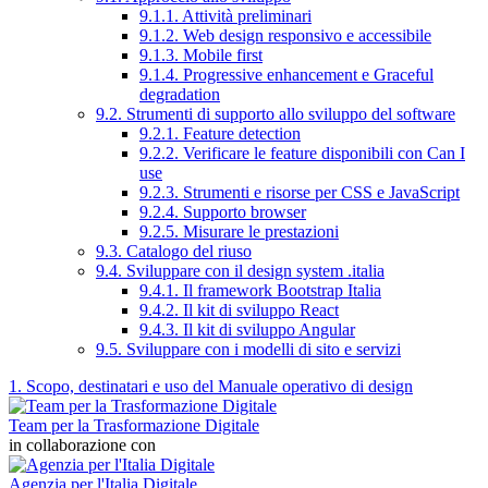
9.1.1. Attività preliminari
9.1.2. Web design responsivo e accessibile
9.1.3. Mobile first
9.1.4. Progressive enhancement e Graceful
degradation
9.2. Strumenti di supporto allo sviluppo del software
9.2.1. Feature detection
9.2.2. Verificare le feature disponibili con Can I
use
9.2.3. Strumenti e risorse per CSS e JavaScript
9.2.4. Supporto browser
9.2.5. Misurare le prestazioni
9.3. Catalogo del riuso
9.4. Sviluppare con il design system .italia
9.4.1. Il framework Bootstrap Italia
9.4.2. Il kit di sviluppo React
9.4.3. Il kit di sviluppo Angular
9.5. Sviluppare con i modelli di sito e servizi
1. Scopo, destinatari e uso del Manuale operativo di design
Team per la Trasformazione Digitale
in collaborazione con
Agenzia per l'Italia Digitale