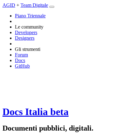
AGID
+
Team Digitale
Piano Triennale
Le community
Developers
Designers
Gli strumenti
Forum
Docs
GitHub
Docs Italia
beta
Documenti pubblici, digitali.