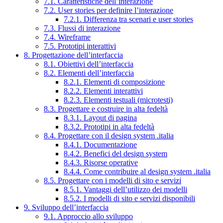
7.1. Caratteristiche dell’interazione
7.2. User stories per definire l’interazione
7.2.1. Differenza tra scenari e user stories
7.3. Flussi di interazione
7.4. Wireframe
7.5. Prototipi interattivi
8. Progettazione dell’interfaccia
8.1. Obiettivi dell’interfaccia
8.2. Elementi dell’interfaccia
8.2.1. Elementi di composizione
8.2.2. Elementi interattivi
8.2.3. Elementi testuali (microtesti)
8.3. Progettare e costruire in alta fedeltà
8.3.1. Layout di pagina
8.3.2. Prototipi in alta fedeltà
8.4. Progettare con il design system .italia
8.4.1. Documentazione
8.4.2. Benefici del design system
8.4.3. Risorse operative
8.4.4. Come contribuire al design system .italia
8.5. Progettare con i modelli di sito e servizi
8.5.1. Vantaggi dell’utilizzo dei modelli
8.5.2. I modelli di sito e servizi disponibili
9. Sviluppo dell’interfaccia
9.1. Approccio allo sviluppo