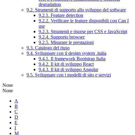
degradation
9.2. Strumenti di supporto allo sviluppo del software
9.2.1. Feature detection
9.2.2. Verificare le feature disponibili con Can I
use
9.2.3. Strumenti e risorse per CSS e JavaScript
9.2.4. Supporto browser
9.2.5. Misurare le prestazioni
9.3. Catalogo del riuso
9.4. Sviluppare con il design system .italia
9.4.1. Il framework Bootstrap Italia
9.4.2. Il kit di sviluppo React
9.4.3. Il kit di sviluppo Angular
9.5. Sviluppare con i modelli di sito e servizi
None
None
A
B
C
D
E
I
M