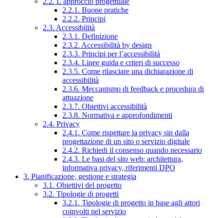
2.2. L’approccio progettuale
2.2.1. Buone pratiche
2.2.2. Principi
2.3. Accessibilità
2.3.1. Definizione
2.3.2. Accessibilità by design
2.3.3. Principi per l’accessibilità
2.3.4. Linee guida e criteri di successo
2.3.5. Come rilasciare una dichiarazione di
accessibilità
2.3.6. Meccanismo di feedback e procedura di
attuazione
2.3.7. Obiettivi accessibilità
2.3.8. Normativa e approfondimenti
2.4. Privacy
2.4.1. Come rispettare la privacy sin dalla
progettazione di un sito o servizio digitale
2.4.2. Richiedi il consenso quando necessario
2.4.3. Le basi del sito web: architettura,
informativa privacy, riferimenti DPO
3. Pianificazione, gestione e strategia
3.1. Obiettivi del progetto
3.2. Tipologie di progetti
3.2.1. Tipologie di progetto in base agli attori
coinvolti nel servizio