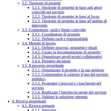
3.2. Tipologie di progetti
3.2.1. Tipologie di progetto in base agli attori
coinvolti nel servizio
3.2.2. Tipologie di progetto in base al focus
3.2.3. Tipologie di progetto in base all’ambito di
intervento
3.3. Competenze, ruoli e figure coinvolte
3.3.1. Coordinatore di progetto
3.3.2. Definire ruoli e responsabilità
3.4. Metodo di lavoro
3.4.1. Definire processi, strumenti e rituali
3.4.2. Curare la documentazione di progetto
3.4.3. Organizzare tavoli tecnici collaborativi
3.4.4. Prendere decisioni
3.5. Il processo progettuale
3.5.1. Organizzare il progetto e la sua gestione
3.5.2. Comprendere il contesto d’uso del servizio
pubblico
3.5.3. Progettare i processi e i
touchpoint
del
servizio
3.5.4. Realizzare l’interfaccia utente del servizio
3.5.5. Validare la soluzione ottenuta
4. Ricerca progettuale
4.1. Ricerca primaria
4.1.1. Interviste