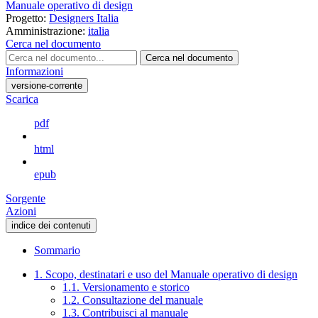
Manuale operativo di design
Progetto:
Designers Italia
Amministrazione:
italia
Cerca nel documento
Cerca nel documento
Informazioni
versione-corrente
Scarica
pdf
html
epub
Sorgente
Azioni
indice dei contenuti
Sommario
1. Scopo, destinatari e uso del Manuale operativo di design
1.1. Versionamento e storico
1.2. Consultazione del manuale
1.3. Contribuisci al manuale