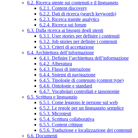
6.2. Ricerca utente sui contenuti e il linguaggio
6.2.1. Content discovery
6.2.2. Dati di ricerca (search keywords)
6.2.3. Ricerca tramite analytics
6.2.4. Ricerca sui forum
6.3. Dalla ricerca ai bisogni degli utenti
6.3.1. User stories per definire i contenuti
6.3.2. Job stories per definire i contenuti
6.3.3. Criteri di accettazione
6.4. Architettura dell’informazione
6.4.1. Definire l’architettura dell’informazione
6.4.2. Alberatura
6.4.3. Flussi di interazione
6.4.4. Sistemi di navigazione
6.4.5. Tipologie di contenuto (content type)
6.4.6. Ontologie e standard
6.4.7. Vocabolari controllati e tassonomie
6.5. Scrittura e linguaggio
6.5.1. Come leggono le persone sul web
6.5.2. Le regole per un linguaggio semplice
6.5.3. Microtesti
6.5.4. Scrittura collaborativa
6.5.5. Content critique
6.5.6. Traduzione e localizzazione dei contenuti
6.6. Documenti