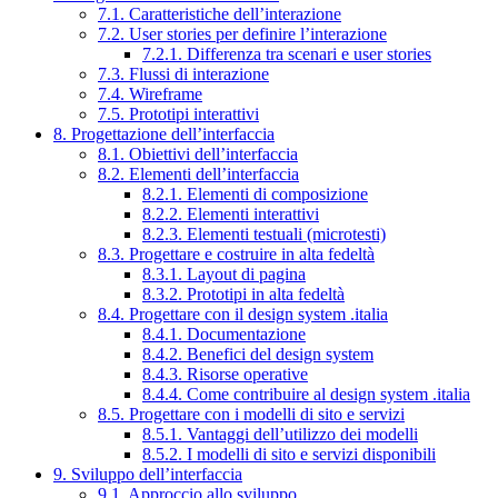
7.1. Caratteristiche dell’interazione
7.2. User stories per definire l’interazione
7.2.1. Differenza tra scenari e user stories
7.3. Flussi di interazione
7.4. Wireframe
7.5. Prototipi interattivi
8. Progettazione dell’interfaccia
8.1. Obiettivi dell’interfaccia
8.2. Elementi dell’interfaccia
8.2.1. Elementi di composizione
8.2.2. Elementi interattivi
8.2.3. Elementi testuali (microtesti)
8.3. Progettare e costruire in alta fedeltà
8.3.1. Layout di pagina
8.3.2. Prototipi in alta fedeltà
8.4. Progettare con il design system .italia
8.4.1. Documentazione
8.4.2. Benefici del design system
8.4.3. Risorse operative
8.4.4. Come contribuire al design system .italia
8.5. Progettare con i modelli di sito e servizi
8.5.1. Vantaggi dell’utilizzo dei modelli
8.5.2. I modelli di sito e servizi disponibili
9. Sviluppo dell’interfaccia
9.1. Approccio allo sviluppo