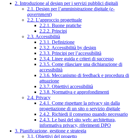
2. Introduzione al design per i servizi pubblici digitali
2.1. Design per l’amministrazione digitale (
e-
government
)
2.2. L’approccio progettuale
2.2.1. Buone pratiche
2.2.2. Principi
2.3. Accessibilità
2.3.1. Definizione
2.3.2. Accessibilità by design
2.3.3. Principi per l’accessibilità
2.3.4. Linee guida e criteri di successo
2.3.5. Come rilasciare una dichiarazione di
accessibilità
2.3.6. Meccanismo di feedback e procedura di
attuazione
2.3.7. Obiettivi accessibilità
2.3.8. Normativa e approfondimenti
2.4. Privacy
2.4.1. Come rispettare la privacy sin dalla
progettazione di un sito o servizio digitale
2.4.2. Richiedi il consenso quando necessario
2.4.3. Le basi del sito web: architettura,
informativa privacy, riferimenti DPO
3. Pianificazione, gestione e strategia
3.1. Obiettivi del progetto