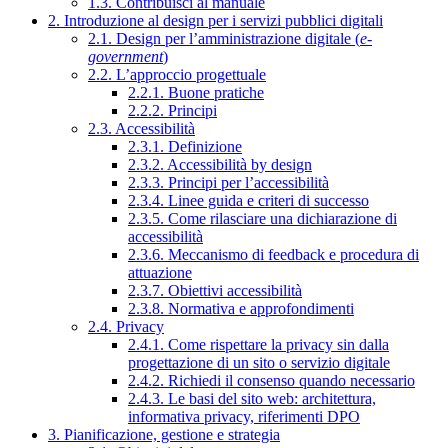
1.3. Contribuisci al manuale
2. Introduzione al design per i servizi pubblici digitali
2.1. Design per l’amministrazione digitale (
e-
government
)
2.2. L’approccio progettuale
2.2.1. Buone pratiche
2.2.2. Principi
2.3. Accessibilità
2.3.1. Definizione
2.3.2. Accessibilità by design
2.3.3. Principi per l’accessibilità
2.3.4. Linee guida e criteri di successo
2.3.5. Come rilasciare una dichiarazione di
accessibilità
2.3.6. Meccanismo di feedback e procedura di
attuazione
2.3.7. Obiettivi accessibilità
2.3.8. Normativa e approfondimenti
2.4. Privacy
2.4.1. Come rispettare la privacy sin dalla
progettazione di un sito o servizio digitale
2.4.2. Richiedi il consenso quando necessario
2.4.3. Le basi del sito web: architettura,
informativa privacy, riferimenti DPO
3. Pianificazione, gestione e strategia