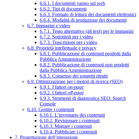
6.6.1. I documenti vanno sul web
6.6.2. Tipi di documenti
6.6.3. Formato di lettura dei documenti elettronici
6.6.4. Modalità di produzione dei documenti
6.7. Immagini e video
6.7.1. Testo alternativo (alt text) per le immagini
6.7.2. Sottotitoli per i video
6.7.3. Trascrizioni per i video
6.8. Proprietà intellettuale e privacy
6.8.1. Pubblicazione di contenuti prodotti dalla
Pubblica Amministrazione
6.8.2. Pubblicazione di contenuti non prodotti
dalla Pubblica Amministrazione
6.8.3. Consenso dei soggetti ritratti
6.9. Ottimizzazione per i motori di ricerca (SEO)
6.9.1. I fattori
on-page
6.9.2. I fattori
off-page
6.9.3. Strumenti di diagnostica SEO: Search
Console
6.10. Gestire i contenuti
6.10.1. L’inventario dei contenuti
6.10.2. Revisionare i contenuti
6.10.3. Migrare i contenuti
6.10.4. Pubblicare i contenuti
7. Progettazione dell’interazione