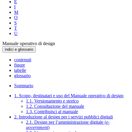
E
I
M
O
S
T
U
Manuale operativo di design
indici e glossario
contenuti
figure
tabelle
glossario
Sommario
1. Scopo, destinatari e uso del Manuale operativo di design
1.1. Versionamento e storico
1.2. Consultazione del manuale
1.3. Contribuisci al manuale
2. Introduzione al design per i servizi pubblici digitali
2.1. Design per l’amministrazione digitale (
e-
government
)