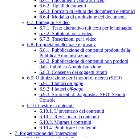
6.6.1. I documenti vanno sul web
6.6.2. Tipi di documenti
6.6.3. Formato di lettura dei documenti elettronici
6.6.4. Modalità di produzione dei documenti
6.7. Immagini e video
6.7.1. Testo alternativo (alt text) per le immagini
6.7.2. Sottotitoli per i video
6.7.3. Trascrizioni per i video
6.8. Proprietà intellettuale e privacy
6.8.1. Pubblicazione di contenuti prodotti dalla
Pubblica Amministrazione
6.8.2. Pubblicazione di contenuti non prodotti
dalla Pubblica Amministrazione
6.8.3. Consenso dei soggetti ritratti
6.9. Ottimizzazione per i motori di ricerca (SEO)
6.9.1. I fattori
on-page
6.9.2. I fattori
off-page
6.9.3. Strumenti di diagnostica SEO: Search
Console
6.10. Gestire i contenuti
6.10.1. L’inventario dei contenuti
6.10.2. Revisionare i contenuti
6.10.3. Migrare i contenuti
6.10.4. Pubblicare i contenuti
7. Progettazione dell’interazione