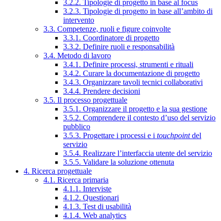
3.2.2. Tipologie di progetto in base al focus
3.2.3. Tipologie di progetto in base all’ambito di
intervento
3.3. Competenze, ruoli e figure coinvolte
3.3.1. Coordinatore di progetto
3.3.2. Definire ruoli e responsabilità
3.4. Metodo di lavoro
3.4.1. Definire processi, strumenti e rituali
3.4.2. Curare la documentazione di progetto
3.4.3. Organizzare tavoli tecnici collaborativi
3.4.4. Prendere decisioni
3.5. Il processo progettuale
3.5.1. Organizzare il progetto e la sua gestione
3.5.2. Comprendere il contesto d’uso del servizio
pubblico
3.5.3. Progettare i processi e i
touchpoint
del
servizio
3.5.4. Realizzare l’interfaccia utente del servizio
3.5.5. Validare la soluzione ottenuta
4. Ricerca progettuale
4.1. Ricerca primaria
4.1.1. Interviste
4.1.2. Questionari
4.1.3. Test di usabilità
4.1.4. Web analytics