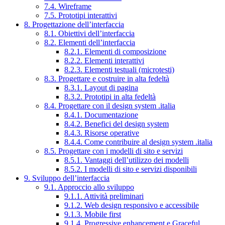
7.4. Wireframe
7.5. Prototipi interattivi
8. Progettazione dell’interfaccia
8.1. Obiettivi dell’interfaccia
8.2. Elementi dell’interfaccia
8.2.1. Elementi di composizione
8.2.2. Elementi interattivi
8.2.3. Elementi testuali (microtesti)
8.3. Progettare e costruire in alta fedeltà
8.3.1. Layout di pagina
8.3.2. Prototipi in alta fedeltà
8.4. Progettare con il design system .italia
8.4.1. Documentazione
8.4.2. Benefici del design system
8.4.3. Risorse operative
8.4.4. Come contribuire al design system .italia
8.5. Progettare con i modelli di sito e servizi
8.5.1. Vantaggi dell’utilizzo dei modelli
8.5.2. I modelli di sito e servizi disponibili
9. Sviluppo dell’interfaccia
9.1. Approccio allo sviluppo
9.1.1. Attività preliminari
9.1.2. Web design responsivo e accessibile
9.1.3. Mobile first
9.1.4. Progressive enhancement e Graceful