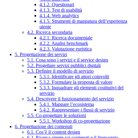
4.1.2. Questionari
4.1.3. Test di usabilità
4.1.4. Web analytics
4.1.5. Strumenti di mappatura dell’esperienza
utente
4.2. Ricerca secondaria
4.2.1. Ricerca documentale
4.2.2. Analisi benchmark
4.2.3. Valutazione euristica
5. Progettazione dei servizi
5.1. Cosa sono i servizi e il service design
5.2. Progettare servizi pubblici digitali
5.3. Definire il modello di servizio
5.3.1. Identificare gli attori coinvolti
5.3.2. Formulare la proposta di valore
5.3.3. Inquadrare gli elementi costitutivi del
servizio
5.4. Descrivere il funzionamento del servizio
5.4.1. Mappare l’ecosistema
5.4.2. Rappresentare i flussi di servizio
5.5. Co-progettare le soluzioni
5.5.1. Workshop di co-progettazione
6. Progettazione dei contenuti
6.1. Cos’è il content design
6.2. Ricerca utente sui contenuti e il linguaggio