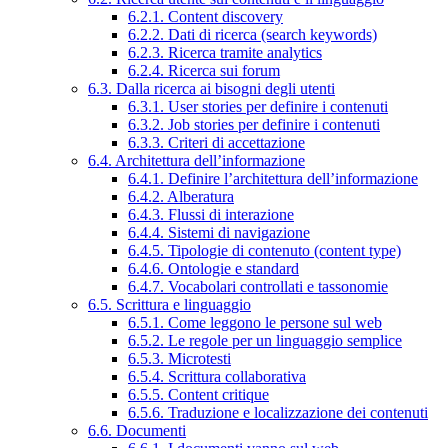
6.2.1. Content discovery
6.2.2. Dati di ricerca (search keywords)
6.2.3. Ricerca tramite analytics
6.2.4. Ricerca sui forum
6.3. Dalla ricerca ai bisogni degli utenti
6.3.1. User stories per definire i contenuti
6.3.2. Job stories per definire i contenuti
6.3.3. Criteri di accettazione
6.4. Architettura dell’informazione
6.4.1. Definire l’architettura dell’informazione
6.4.2. Alberatura
6.4.3. Flussi di interazione
6.4.4. Sistemi di navigazione
6.4.5. Tipologie di contenuto (content type)
6.4.6. Ontologie e standard
6.4.7. Vocabolari controllati e tassonomie
6.5. Scrittura e linguaggio
6.5.1. Come leggono le persone sul web
6.5.2. Le regole per un linguaggio semplice
6.5.3. Microtesti
6.5.4. Scrittura collaborativa
6.5.5. Content critique
6.5.6. Traduzione e localizzazione dei contenuti
6.6. Documenti