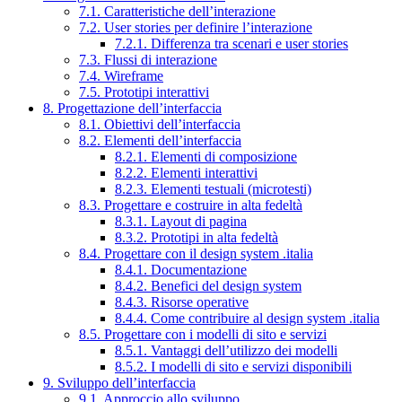
7.1. Caratteristiche dell’interazione
7.2. User stories per definire l’interazione
7.2.1. Differenza tra scenari e user stories
7.3. Flussi di interazione
7.4. Wireframe
7.5. Prototipi interattivi
8. Progettazione dell’interfaccia
8.1. Obiettivi dell’interfaccia
8.2. Elementi dell’interfaccia
8.2.1. Elementi di composizione
8.2.2. Elementi interattivi
8.2.3. Elementi testuali (microtesti)
8.3. Progettare e costruire in alta fedeltà
8.3.1. Layout di pagina
8.3.2. Prototipi in alta fedeltà
8.4. Progettare con il design system .italia
8.4.1. Documentazione
8.4.2. Benefici del design system
8.4.3. Risorse operative
8.4.4. Come contribuire al design system .italia
8.5. Progettare con i modelli di sito e servizi
8.5.1. Vantaggi dell’utilizzo dei modelli
8.5.2. I modelli di sito e servizi disponibili
9. Sviluppo dell’interfaccia
9.1. Approccio allo sviluppo