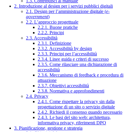
1.3. Contribuisci al manuale
2. Introduzione al design per i servizi pubblici digitali
2.1. Design per l’amministrazione digitale (
e-
government
)
2.2. L’approccio progettuale
2.2.1. Buone pratiche
2.2.2. Principi
2.3. Accessibilità
2.3.1. Definizione
2.3.2. Accessibilità by design
2.3.3. Principi per l’accessibilità
2.3.4. Linee guida e criteri di successo
2.3.5. Come rilasciare una dichiarazione di
accessibilità
2.3.6. Meccanismo di feedback e procedura di
attuazione
2.3.7. Obiettivi accessibilità
2.3.8. Normativa e approfondimenti
2.4. Privacy
2.4.1. Come rispettare la privacy sin dalla
progettazione di un sito o servizio digitale
2.4.2. Richiedi il consenso quando necessario
2.4.3. Le basi del sito web: architettura,
informativa privacy, riferimenti DPO
3. Pianificazione, gestione e strategia