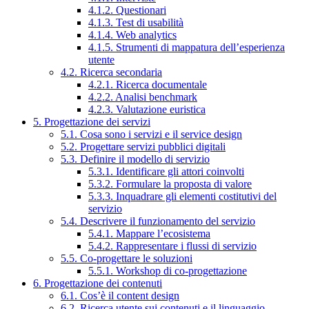
4.1.2. Questionari
4.1.3. Test di usabilità
4.1.4. Web analytics
4.1.5. Strumenti di mappatura dell’esperienza
utente
4.2. Ricerca secondaria
4.2.1. Ricerca documentale
4.2.2. Analisi benchmark
4.2.3. Valutazione euristica
5. Progettazione dei servizi
5.1. Cosa sono i servizi e il service design
5.2. Progettare servizi pubblici digitali
5.3. Definire il modello di servizio
5.3.1. Identificare gli attori coinvolti
5.3.2. Formulare la proposta di valore
5.3.3. Inquadrare gli elementi costitutivi del
servizio
5.4. Descrivere il funzionamento del servizio
5.4.1. Mappare l’ecosistema
5.4.2. Rappresentare i flussi di servizio
5.5. Co-progettare le soluzioni
5.5.1. Workshop di co-progettazione
6. Progettazione dei contenuti
6.1. Cos’è il content design
6.2. Ricerca utente sui contenuti e il linguaggio