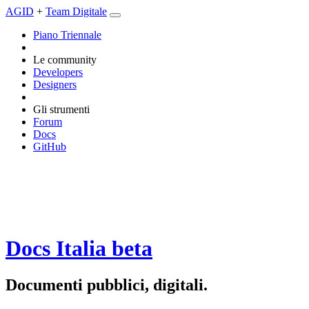
AGID
+
Team Digitale
Piano Triennale
Le community
Developers
Designers
Gli strumenti
Forum
Docs
GitHub
Docs Italia
beta
Documenti pubblici, digitali.