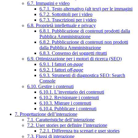
6.7. Immagini e video
6.7.1. Testo alternativo (alt text) per le immagini
6.7.2. Sottotitoli per i video
6.7.3. Trascrizioni per i video
6.8. Proprietà intellettuale e privacy
6.8.1. Pubblicazione di contenuti prodotti dalla
Pubblica Amministrazione
6.8.2. Pubblicazione di contenuti non prodotti
dalla Pubblica Amministrazione
6.8.3. Consenso dei soggetti ritratti
6.9. Ottimizzazione per i motori di ricerca (SEO)
6.9.1. I fattori
on-page
6.9.2. I fattori
off-page
6.9.3. Strumenti di diagnostica SEO: Search
Console
6.10. Gestire i contenuti
6.10.1. L’inventario dei contenuti
6.10.2. Revisionare i contenuti
6.10.3. Migrare i contenuti
6.10.4. Pubblicare i contenuti
7. Progettazione dell’interazione
7.1. Caratteristiche dell’interazione
7.2. User stories per definire l’interazione
7.2.1. Differenza tra scenari e user stories
7.3. Flussi di interazione