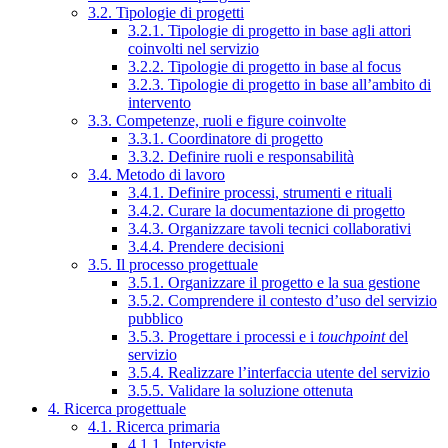
3.2. Tipologie di progetti
3.2.1. Tipologie di progetto in base agli attori
coinvolti nel servizio
3.2.2. Tipologie di progetto in base al focus
3.2.3. Tipologie di progetto in base all’ambito di
intervento
3.3. Competenze, ruoli e figure coinvolte
3.3.1. Coordinatore di progetto
3.3.2. Definire ruoli e responsabilità
3.4. Metodo di lavoro
3.4.1. Definire processi, strumenti e rituali
3.4.2. Curare la documentazione di progetto
3.4.3. Organizzare tavoli tecnici collaborativi
3.4.4. Prendere decisioni
3.5. Il processo progettuale
3.5.1. Organizzare il progetto e la sua gestione
3.5.2. Comprendere il contesto d’uso del servizio
pubblico
3.5.3. Progettare i processi e i
touchpoint
del
servizio
3.5.4. Realizzare l’interfaccia utente del servizio
3.5.5. Validare la soluzione ottenuta
4. Ricerca progettuale
4.1. Ricerca primaria
4.1.1. Interviste