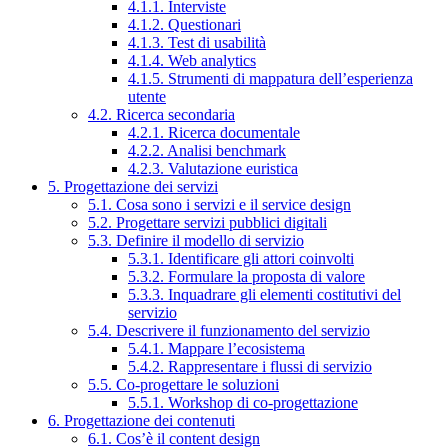
4.1.1. Interviste
4.1.2. Questionari
4.1.3. Test di usabilità
4.1.4. Web analytics
4.1.5. Strumenti di mappatura dell’esperienza
utente
4.2. Ricerca secondaria
4.2.1. Ricerca documentale
4.2.2. Analisi benchmark
4.2.3. Valutazione euristica
5. Progettazione dei servizi
5.1. Cosa sono i servizi e il service design
5.2. Progettare servizi pubblici digitali
5.3. Definire il modello di servizio
5.3.1. Identificare gli attori coinvolti
5.3.2. Formulare la proposta di valore
5.3.3. Inquadrare gli elementi costitutivi del
servizio
5.4. Descrivere il funzionamento del servizio
5.4.1. Mappare l’ecosistema
5.4.2. Rappresentare i flussi di servizio
5.5. Co-progettare le soluzioni
5.5.1. Workshop di co-progettazione
6. Progettazione dei contenuti
6.1. Cos’è il content design