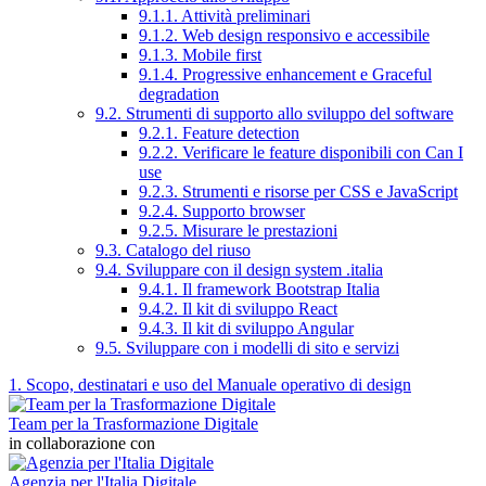
9.1.1. Attività preliminari
9.1.2. Web design responsivo e accessibile
9.1.3. Mobile first
9.1.4. Progressive enhancement e Graceful
degradation
9.2. Strumenti di supporto allo sviluppo del software
9.2.1. Feature detection
9.2.2. Verificare le feature disponibili con Can I
use
9.2.3. Strumenti e risorse per CSS e JavaScript
9.2.4. Supporto browser
9.2.5. Misurare le prestazioni
9.3. Catalogo del riuso
9.4. Sviluppare con il design system .italia
9.4.1. Il framework Bootstrap Italia
9.4.2. Il kit di sviluppo React
9.4.3. Il kit di sviluppo Angular
9.5. Sviluppare con i modelli di sito e servizi
1. Scopo, destinatari e uso del Manuale operativo di design
Team per la Trasformazione Digitale
in collaborazione con
Agenzia per l'Italia Digitale