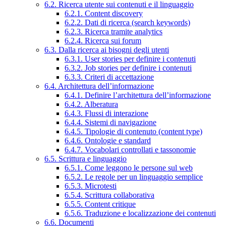
6.2. Ricerca utente sui contenuti e il linguaggio
6.2.1. Content discovery
6.2.2. Dati di ricerca (search keywords)
6.2.3. Ricerca tramite analytics
6.2.4. Ricerca sui forum
6.3. Dalla ricerca ai bisogni degli utenti
6.3.1. User stories per definire i contenuti
6.3.2. Job stories per definire i contenuti
6.3.3. Criteri di accettazione
6.4. Architettura dell’informazione
6.4.1. Definire l’architettura dell’informazione
6.4.2. Alberatura
6.4.3. Flussi di interazione
6.4.4. Sistemi di navigazione
6.4.5. Tipologie di contenuto (content type)
6.4.6. Ontologie e standard
6.4.7. Vocabolari controllati e tassonomie
6.5. Scrittura e linguaggio
6.5.1. Come leggono le persone sul web
6.5.2. Le regole per un linguaggio semplice
6.5.3. Microtesti
6.5.4. Scrittura collaborativa
6.5.5. Content critique
6.5.6. Traduzione e localizzazione dei contenuti
6.6. Documenti