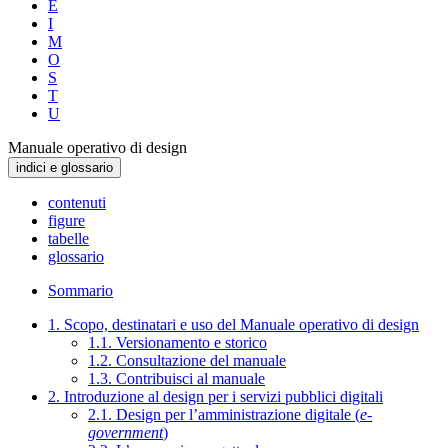
E
I
M
O
S
T
U
Manuale operativo di design
indici e glossario
contenuti
figure
tabelle
glossario
Sommario
1. Scopo, destinatari e uso del Manuale operativo di design
1.1. Versionamento e storico
1.2. Consultazione del manuale
1.3. Contribuisci al manuale
2. Introduzione al design per i servizi pubblici digitali
2.1. Design per l’amministrazione digitale (
e-
government
)