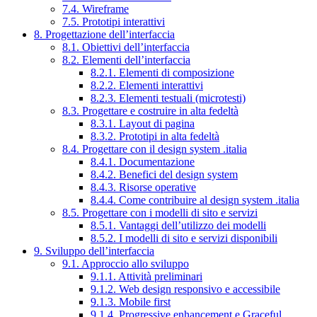
7.4. Wireframe
7.5. Prototipi interattivi
8. Progettazione dell’interfaccia
8.1. Obiettivi dell’interfaccia
8.2. Elementi dell’interfaccia
8.2.1. Elementi di composizione
8.2.2. Elementi interattivi
8.2.3. Elementi testuali (microtesti)
8.3. Progettare e costruire in alta fedeltà
8.3.1. Layout di pagina
8.3.2. Prototipi in alta fedeltà
8.4. Progettare con il design system .italia
8.4.1. Documentazione
8.4.2. Benefici del design system
8.4.3. Risorse operative
8.4.4. Come contribuire al design system .italia
8.5. Progettare con i modelli di sito e servizi
8.5.1. Vantaggi dell’utilizzo dei modelli
8.5.2. I modelli di sito e servizi disponibili
9. Sviluppo dell’interfaccia
9.1. Approccio allo sviluppo
9.1.1. Attività preliminari
9.1.2. Web design responsivo e accessibile
9.1.3. Mobile first
9.1.4. Progressive enhancement e Graceful