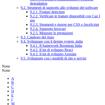
degradation
9.2. Strumenti di supporto allo sviluppo del software
9.2.1. Feature detection
9.2.2. Verificare le feature disponibili con Can I
use
9.2.3. Strumenti e risorse per CSS e JavaScript
9.2.4. Supporto browser
9.2.5. Misurare le prestazioni
9.3. Catalogo del riuso
9.4. Sviluppare con il design system .italia
9.4.1. Il framework Bootstrap Italia
9.4.2. Il kit di sviluppo React
9.4.3. Il kit di sviluppo Angular
9.5. Sviluppare con i modelli di sito e servizi
None
None
A
B
C
D
E
I
M