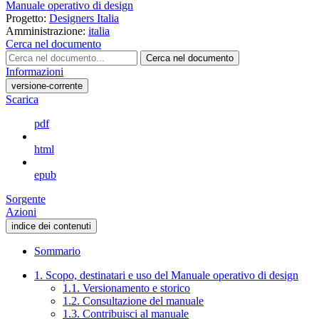
Manuale operativo di design
Progetto:
Designers Italia
Amministrazione:
italia
Cerca nel documento
Cerca nel documento
Informazioni
versione-corrente
Scarica
pdf
html
epub
Sorgente
Azioni
indice dei contenuti
Sommario
1. Scopo, destinatari e uso del Manuale operativo di design
1.1. Versionamento e storico
1.2. Consultazione del manuale
1.3. Contribuisci al manuale