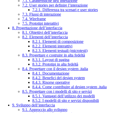
7.1. Caratteristiche dell’interazione
7.2. User stories per definire l’interazione
7.2.1. Differenza tra scenari e user stories
7.3. Flussi di interazione
7.4. Wireframe
7.5. Prototipi interattivi
8. Progettazione dell’interfaccia
8.1. Obiettivi dell’interfaccia
8.2. Elementi dell’interfaccia
8.2.1. Elementi di composizione
8.2.2. Elementi interattivi
8.2.3. Elementi testuali (microtesti)
8.3. Progettare e costruire in alta fedeltà
8.3.1. Layout di pagina
8.3.2. Prototipi in alta fedeltà
8.4. Progettare con il design system .italia
8.4.1. Documentazione
8.4.2. Benefici del design system
8.4.3. Risorse operative
8.4.4. Come contribuire al design system .italia
8.5. Progettare con i modelli di sito e servizi
8.5.1. Vantaggi dell’utilizzo dei modelli
8.5.2. I modelli di sito e servizi disponibili
9. Sviluppo dell’interfaccia
9.1. Approccio allo sviluppo