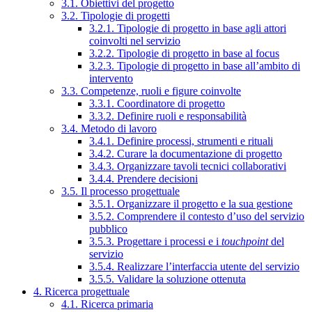
3.1. Obiettivi del progetto
3.2. Tipologie di progetti
3.2.1. Tipologie di progetto in base agli attori
coinvolti nel servizio
3.2.2. Tipologie di progetto in base al focus
3.2.3. Tipologie di progetto in base all’ambito di
intervento
3.3. Competenze, ruoli e figure coinvolte
3.3.1. Coordinatore di progetto
3.3.2. Definire ruoli e responsabilità
3.4. Metodo di lavoro
3.4.1. Definire processi, strumenti e rituali
3.4.2. Curare la documentazione di progetto
3.4.3. Organizzare tavoli tecnici collaborativi
3.4.4. Prendere decisioni
3.5. Il processo progettuale
3.5.1. Organizzare il progetto e la sua gestione
3.5.2. Comprendere il contesto d’uso del servizio
pubblico
3.5.3. Progettare i processi e i
touchpoint
del
servizio
3.5.4. Realizzare l’interfaccia utente del servizio
3.5.5. Validare la soluzione ottenuta
4. Ricerca progettuale
4.1. Ricerca primaria