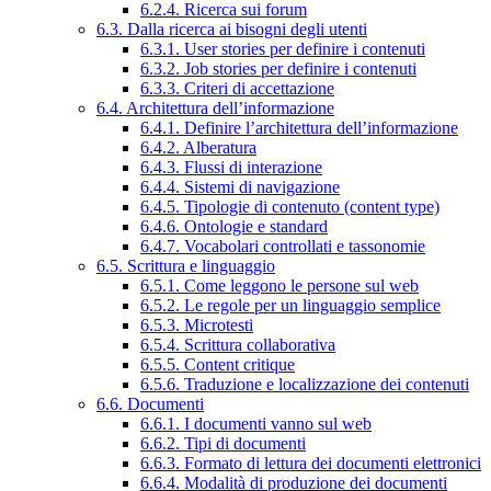
6.2.4. Ricerca sui forum
6.3. Dalla ricerca ai bisogni degli utenti
6.3.1. User stories per definire i contenuti
6.3.2. Job stories per definire i contenuti
6.3.3. Criteri di accettazione
6.4. Architettura dell’informazione
6.4.1. Definire l’architettura dell’informazione
6.4.2. Alberatura
6.4.3. Flussi di interazione
6.4.4. Sistemi di navigazione
6.4.5. Tipologie di contenuto (content type)
6.4.6. Ontologie e standard
6.4.7. Vocabolari controllati e tassonomie
6.5. Scrittura e linguaggio
6.5.1. Come leggono le persone sul web
6.5.2. Le regole per un linguaggio semplice
6.5.3. Microtesti
6.5.4. Scrittura collaborativa
6.5.5. Content critique
6.5.6. Traduzione e localizzazione dei contenuti
6.6. Documenti
6.6.1. I documenti vanno sul web
6.6.2. Tipi di documenti
6.6.3. Formato di lettura dei documenti elettronici
6.6.4. Modalità di produzione dei documenti