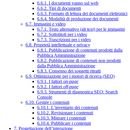
6.6.1. I documenti vanno sul web
6.6.2. Tipi di documenti
6.6.3. Formato di lettura dei documenti elettronici
6.6.4. Modalità di produzione dei documenti
6.7. Immagini e video
6.7.1. Testo alternativo (alt text) per le immagini
6.7.2. Sottotitoli per i video
6.7.3. Trascrizioni per i video
6.8. Proprietà intellettuale e privacy
6.8.1. Pubblicazione di contenuti prodotti dalla
Pubblica Amministrazione
6.8.2. Pubblicazione di contenuti non prodotti
dalla Pubblica Amministrazione
6.8.3. Consenso dei soggetti ritratti
6.9. Ottimizzazione per i motori di ricerca (SEO)
6.9.1. I fattori
on-page
6.9.2. I fattori
off-page
6.9.3. Strumenti di diagnostica SEO: Search
Console
6.10. Gestire i contenuti
6.10.1. L’inventario dei contenuti
6.10.2. Revisionare i contenuti
6.10.3. Migrare i contenuti
6.10.4. Pubblicare i contenuti
7. Progettazione dell’interazione