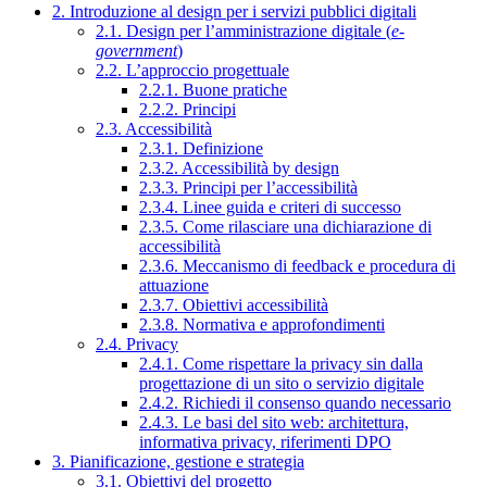
2. Introduzione al design per i servizi pubblici digitali
2.1. Design per l’amministrazione digitale (
e-
government
)
2.2. L’approccio progettuale
2.2.1. Buone pratiche
2.2.2. Principi
2.3. Accessibilità
2.3.1. Definizione
2.3.2. Accessibilità by design
2.3.3. Principi per l’accessibilità
2.3.4. Linee guida e criteri di successo
2.3.5. Come rilasciare una dichiarazione di
accessibilità
2.3.6. Meccanismo di feedback e procedura di
attuazione
2.3.7. Obiettivi accessibilità
2.3.8. Normativa e approfondimenti
2.4. Privacy
2.4.1. Come rispettare la privacy sin dalla
progettazione di un sito o servizio digitale
2.4.2. Richiedi il consenso quando necessario
2.4.3. Le basi del sito web: architettura,
informativa privacy, riferimenti DPO
3. Pianificazione, gestione e strategia
3.1. Obiettivi del progetto