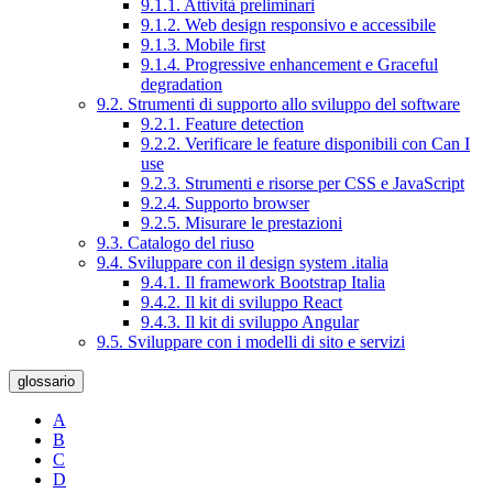
9.1.1. Attività preliminari
9.1.2. Web design responsivo e accessibile
9.1.3. Mobile first
9.1.4. Progressive enhancement e Graceful
degradation
9.2. Strumenti di supporto allo sviluppo del software
9.2.1. Feature detection
9.2.2. Verificare le feature disponibili con Can I
use
9.2.3. Strumenti e risorse per CSS e JavaScript
9.2.4. Supporto browser
9.2.5. Misurare le prestazioni
9.3. Catalogo del riuso
9.4. Sviluppare con il design system .italia
9.4.1. Il framework Bootstrap Italia
9.4.2. Il kit di sviluppo React
9.4.3. Il kit di sviluppo Angular
9.5. Sviluppare con i modelli di sito e servizi
glossario
A
B
C
D