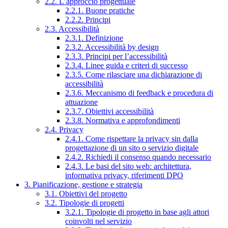
2.2. L’approccio progettuale
2.2.1. Buone pratiche
2.2.2. Principi
2.3. Accessibilità
2.3.1. Definizione
2.3.2. Accessibilità by design
2.3.3. Principi per l’accessibilità
2.3.4. Linee guida e criteri di successo
2.3.5. Come rilasciare una dichiarazione di
accessibilità
2.3.6. Meccanismo di feedback e procedura di
attuazione
2.3.7. Obiettivi accessibilità
2.3.8. Normativa e approfondimenti
2.4. Privacy
2.4.1. Come rispettare la privacy sin dalla
progettazione di un sito o servizio digitale
2.4.2. Richiedi il consenso quando necessario
2.4.3. Le basi del sito web: architettura,
informativa privacy, riferimenti DPO
3. Pianificazione, gestione e strategia
3.1. Obiettivi del progetto
3.2. Tipologie di progetti
3.2.1. Tipologie di progetto in base agli attori
coinvolti nel servizio