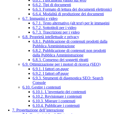
6.6.1. I documenti vanno sul web
6.6.2. Tipi di documenti
6.6.3. Formato di lettura dei documenti elettronici
6.6.4. Modalità di produzione dei documenti
6.7. Immagini e video
6.7.1. Testo alternativo (alt text) per le immagini
6.7.2. Sottotitoli per i video
6.7.3. Trascrizioni per i video
6.8. Proprietà intellettuale e privacy
6.8.1. Pubblicazione di contenuti prodotti dalla
Pubblica Amministrazione
6.8.2. Pubblicazione di contenuti non prodotti
dalla Pubblica Amministrazione
6.8.3. Consenso dei soggetti ritratti
6.9. Ottimizzazione per i motori di ricerca (SEO)
6.9.1. I fattori
on-page
6.9.2. I fattori
off-page
6.9.3. Strumenti di diagnostica SEO: Search
Console
6.10. Gestire i contenuti
6.10.1. L’inventario dei contenuti
6.10.2. Revisionare i contenuti
6.10.3. Migrare i contenuti
6.10.4. Pubblicare i contenuti
7. Progettazione dell’interazione