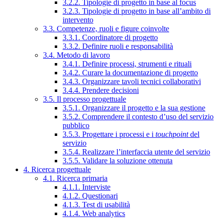
3.2.2. Tipologie di progetto in base al focus
3.2.3. Tipologie di progetto in base all’ambito di
intervento
3.3. Competenze, ruoli e figure coinvolte
3.3.1. Coordinatore di progetto
3.3.2. Definire ruoli e responsabilità
3.4. Metodo di lavoro
3.4.1. Definire processi, strumenti e rituali
3.4.2. Curare la documentazione di progetto
3.4.3. Organizzare tavoli tecnici collaborativi
3.4.4. Prendere decisioni
3.5. Il processo progettuale
3.5.1. Organizzare il progetto e la sua gestione
3.5.2. Comprendere il contesto d’uso del servizio
pubblico
3.5.3. Progettare i processi e i
touchpoint
del
servizio
3.5.4. Realizzare l’interfaccia utente del servizio
3.5.5. Validare la soluzione ottenuta
4. Ricerca progettuale
4.1. Ricerca primaria
4.1.1. Interviste
4.1.2. Questionari
4.1.3. Test di usabilità
4.1.4. Web analytics