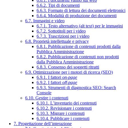
6.6.1. I documenti vanno sul web
6.6.2. Tipi di documenti
6.6.3. Formato di lettura dei documenti elettronici
6.6.4. Modalità di produzione dei documenti
6.7. Immagini e video
6.7.1. Testo alternativo (alt text) per le immagini
6.7.2. Sottotitoli per i video
6.7.3. Trascrizioni per i video
6.8. Proprietà intellettuale e privacy
6.8.1. Pubblicazione di contenuti prodotti dalla
Pubblica Amministrazione
6.8.2. Pubblicazione di contenuti non prodotti
dalla Pubblica Amministrazione
6.8.3. Consenso dei soggetti ritratti
6.9. Ottimizzazione per i motori di ricerca (SEO)
6.9.1. I fattori
on-page
6.9.2. I fattori
off-page
6.9.3. Strumenti di diagnostica SEO: Search
Console
6.10. Gestire i contenuti
6.10.1. L’inventario dei contenuti
6.10.2. Revisionare i contenuti
6.10.3. Migrare i contenuti
6.10.4. Pubblicare i contenuti
7. Progettazione dell’interazione