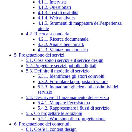
4.1.1. Interviste
4.1.2. Questionari
4.1.3. Test di usabilità
4.1.4. Web analytics
4.1.5. Strumenti di mappatura dell’esperienza
utente
4.2. Ricerca secondaria
4.2.1. Ricerca documentale
4.2.2. Analisi benchmark
4.2.3. Valutazione euristica
5. Progettazione dei servizi
5.1. Cosa sono i servizi e il service design
5.2. Progettare servizi pubblici digitali
5.3. Definire il modello di servizio
5.3.1. Identificare gli attori coinvolti
5.3.2. Formulare la proposta di valore
5.3.3. Inquadrare gli elementi costitutivi del
servizio
5.4. Descrivere il funzionamento del servizio
5.4.1. Mappare l’ecosistema
5.4.2. Rappresentare i flussi di servizio
5.5. Co-progettare le soluzioni
5.5.1. Workshop di co-progettazione
6. Progettazione dei contenuti
6.1. Cos’è il content design