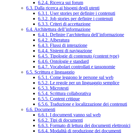
6.2.4. Ricerca sui forum
6.3. Dalla ricerca ai bisogni degli utenti
6.3.1. User stories per definire i contenuti
6.3.2. Job stories per definire i contenuti
6.3.3. Criteri di accettazione
6.4. Architettura dell’informazione
6.4.1. Definire l’architettura dell’informazione
6.4.2. Alberatura
6.4.3. Flussi di interazione
6.4.4. Sistemi di navigazione
6.4.5. Tipologie di contenuto (content type)
6.4.6. Ontologie e standard
6.4.7. Vocabolari controllati e tassonomie
6.5. Scrittura e linguaggio
6.5.1. Come leggono le persone sul web
6.5.2. Le regole per un linguaggio semplice
6.5.3. Microtesti
6.5.4. Scrittura collaborativa
6.5.5. Content critique
6.5.6. Traduzione e localizzazione dei contenuti
6.6. Documenti
6.6.1. I documenti vanno sul web
6.6.2. Tipi di documenti
6.6.3. Formato di lettura dei documenti elettronici
6.6.4. Modalità di produzione dei documenti