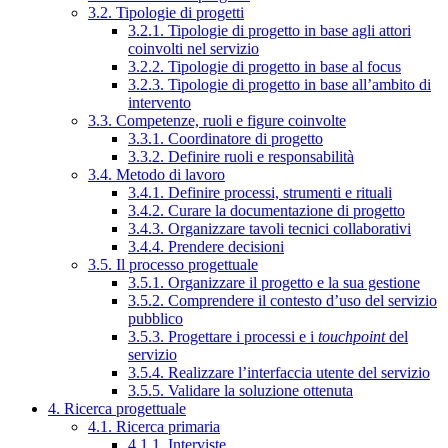
3.2. Tipologie di progetti
3.2.1. Tipologie di progetto in base agli attori
coinvolti nel servizio
3.2.2. Tipologie di progetto in base al focus
3.2.3. Tipologie di progetto in base all’ambito di
intervento
3.3. Competenze, ruoli e figure coinvolte
3.3.1. Coordinatore di progetto
3.3.2. Definire ruoli e responsabilità
3.4. Metodo di lavoro
3.4.1. Definire processi, strumenti e rituali
3.4.2. Curare la documentazione di progetto
3.4.3. Organizzare tavoli tecnici collaborativi
3.4.4. Prendere decisioni
3.5. Il processo progettuale
3.5.1. Organizzare il progetto e la sua gestione
3.5.2. Comprendere il contesto d’uso del servizio
pubblico
3.5.3. Progettare i processi e i
touchpoint
del
servizio
3.5.4. Realizzare l’interfaccia utente del servizio
3.5.5. Validare la soluzione ottenuta
4. Ricerca progettuale
4.1. Ricerca primaria
4.1.1. Interviste