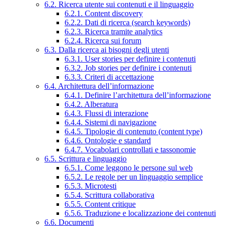
6.2. Ricerca utente sui contenuti e il linguaggio
6.2.1. Content discovery
6.2.2. Dati di ricerca (search keywords)
6.2.3. Ricerca tramite analytics
6.2.4. Ricerca sui forum
6.3. Dalla ricerca ai bisogni degli utenti
6.3.1. User stories per definire i contenuti
6.3.2. Job stories per definire i contenuti
6.3.3. Criteri di accettazione
6.4. Architettura dell’informazione
6.4.1. Definire l’architettura dell’informazione
6.4.2. Alberatura
6.4.3. Flussi di interazione
6.4.4. Sistemi di navigazione
6.4.5. Tipologie di contenuto (content type)
6.4.6. Ontologie e standard
6.4.7. Vocabolari controllati e tassonomie
6.5. Scrittura e linguaggio
6.5.1. Come leggono le persone sul web
6.5.2. Le regole per un linguaggio semplice
6.5.3. Microtesti
6.5.4. Scrittura collaborativa
6.5.5. Content critique
6.5.6. Traduzione e localizzazione dei contenuti
6.6. Documenti