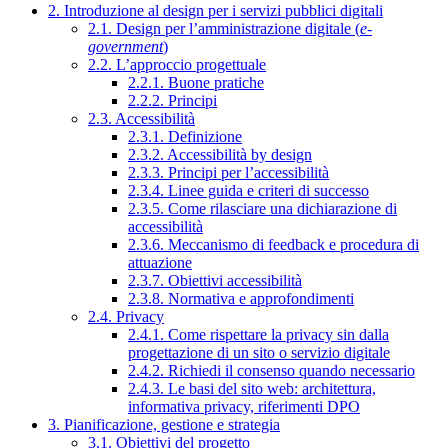
2. Introduzione al design per i servizi pubblici digitali
2.1. Design per l’amministrazione digitale (
e-
government
)
2.2. L’approccio progettuale
2.2.1. Buone pratiche
2.2.2. Principi
2.3. Accessibilità
2.3.1. Definizione
2.3.2. Accessibilità by design
2.3.3. Principi per l’accessibilità
2.3.4. Linee guida e criteri di successo
2.3.5. Come rilasciare una dichiarazione di
accessibilità
2.3.6. Meccanismo di feedback e procedura di
attuazione
2.3.7. Obiettivi accessibilità
2.3.8. Normativa e approfondimenti
2.4. Privacy
2.4.1. Come rispettare la privacy sin dalla
progettazione di un sito o servizio digitale
2.4.2. Richiedi il consenso quando necessario
2.4.3. Le basi del sito web: architettura,
informativa privacy, riferimenti DPO
3. Pianificazione, gestione e strategia
3.1. Obiettivi del progetto