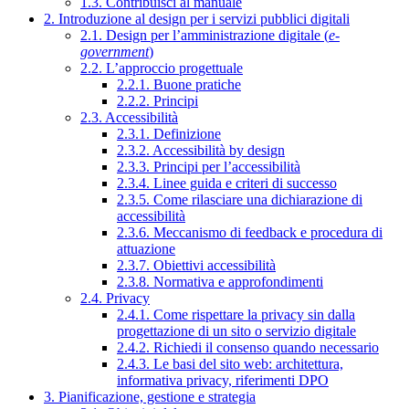
1.3. Contribuisci al manuale
2. Introduzione al design per i servizi pubblici digitali
2.1. Design per l’amministrazione digitale (
e-
government
)
2.2. L’approccio progettuale
2.2.1. Buone pratiche
2.2.2. Principi
2.3. Accessibilità
2.3.1. Definizione
2.3.2. Accessibilità by design
2.3.3. Principi per l’accessibilità
2.3.4. Linee guida e criteri di successo
2.3.5. Come rilasciare una dichiarazione di
accessibilità
2.3.6. Meccanismo di feedback e procedura di
attuazione
2.3.7. Obiettivi accessibilità
2.3.8. Normativa e approfondimenti
2.4. Privacy
2.4.1. Come rispettare la privacy sin dalla
progettazione di un sito o servizio digitale
2.4.2. Richiedi il consenso quando necessario
2.4.3. Le basi del sito web: architettura,
informativa privacy, riferimenti DPO
3. Pianificazione, gestione e strategia