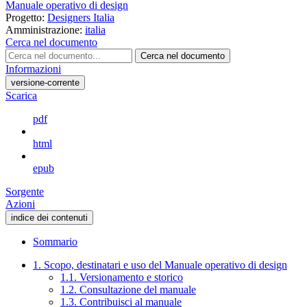
Manuale operativo di design
Progetto:
Designers Italia
Amministrazione:
italia
Cerca nel documento
Cerca nel documento
Informazioni
versione-corrente
Scarica
pdf
html
epub
Sorgente
Azioni
indice dei contenuti
Sommario
1. Scopo, destinatari e uso del Manuale operativo di design
1.1. Versionamento e storico
1.2. Consultazione del manuale
1.3. Contribuisci al manuale