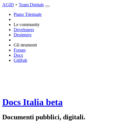
AGID
+
Team Digitale
Piano Triennale
Le community
Developers
Designers
Gli strumenti
Forum
Docs
GitHub
Docs Italia
beta
Documenti pubblici, digitali.