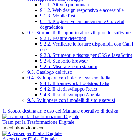
9.1.1. Attività preliminari
9.1.2. Web design responsivo e accessibile
9.1.3. Mobile first
9.1.4. Progressive enhancement e Graceful
degradation
9.2. Strumenti di supporto allo sviluppo del software
9.2.1. Feature detection
9.2.2. Verificare le feature disponibili con Can I
use
9.2.3. Strumenti e risorse per CSS e JavaScript
9.2.4. Supporto browser
9.2.5. Misurare le prestazioni
9.3. Catalogo del riuso
9.4. Sviluppare con il design system .italia
9.4.1. Il framework Bootstrap Italia
9.4.2. Il kit di sviluppo React
9.4.3. Il kit di sviluppo Angular
9.5. Sviluppare con i modelli di sito e servizi
1. Scopo, destinatari e uso del Manuale operativo di design
Team per la Trasformazione Digitale
in collaborazione con
Agenzia per l'Italia Digitale