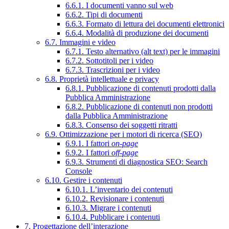
6.6.1. I documenti vanno sul web
6.6.2. Tipi di documenti
6.6.3. Formato di lettura dei documenti elettronici
6.6.4. Modalità di produzione dei documenti
6.7. Immagini e video
6.7.1. Testo alternativo (alt text) per le immagini
6.7.2. Sottotitoli per i video
6.7.3. Trascrizioni per i video
6.8. Proprietà intellettuale e privacy
6.8.1. Pubblicazione di contenuti prodotti dalla
Pubblica Amministrazione
6.8.2. Pubblicazione di contenuti non prodotti
dalla Pubblica Amministrazione
6.8.3. Consenso dei soggetti ritratti
6.9. Ottimizzazione per i motori di ricerca (SEO)
6.9.1. I fattori
on-page
6.9.2. I fattori
off-page
6.9.3. Strumenti di diagnostica SEO: Search
Console
6.10. Gestire i contenuti
6.10.1. L’inventario dei contenuti
6.10.2. Revisionare i contenuti
6.10.3. Migrare i contenuti
6.10.4. Pubblicare i contenuti
7. Progettazione dell’interazione