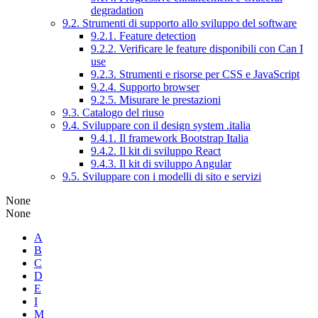
degradation
9.2. Strumenti di supporto allo sviluppo del software
9.2.1. Feature detection
9.2.2. Verificare le feature disponibili con Can I
use
9.2.3. Strumenti e risorse per CSS e JavaScript
9.2.4. Supporto browser
9.2.5. Misurare le prestazioni
9.3. Catalogo del riuso
9.4. Sviluppare con il design system .italia
9.4.1. Il framework Bootstrap Italia
9.4.2. Il kit di sviluppo React
9.4.3. Il kit di sviluppo Angular
9.5. Sviluppare con i modelli di sito e servizi
None
None
A
B
C
D
E
I
M