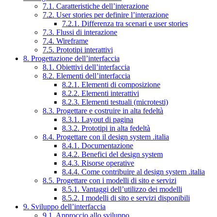
7.1. Caratteristiche dell’interazione
7.2. User stories per definire l’interazione
7.2.1. Differenza tra scenari e user stories
7.3. Flussi di interazione
7.4. Wireframe
7.5. Prototipi interattivi
8. Progettazione dell’interfaccia
8.1. Obiettivi dell’interfaccia
8.2. Elementi dell’interfaccia
8.2.1. Elementi di composizione
8.2.2. Elementi interattivi
8.2.3. Elementi testuali (microtesti)
8.3. Progettare e costruire in alta fedeltà
8.3.1. Layout di pagina
8.3.2. Prototipi in alta fedeltà
8.4. Progettare con il design system .italia
8.4.1. Documentazione
8.4.2. Benefici del design system
8.4.3. Risorse operative
8.4.4. Come contribuire al design system .italia
8.5. Progettare con i modelli di sito e servizi
8.5.1. Vantaggi dell’utilizzo dei modelli
8.5.2. I modelli di sito e servizi disponibili
9. Sviluppo dell’interfaccia
9.1. Approccio allo sviluppo