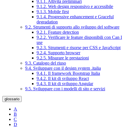
9.1.1. Attività preliminari
9.1.2. Web design responsivo e accessibile
9.1.3. Mobile first
9.1.4. Progressive enhancement e Graceful
degradation
9.2. Strumenti di supporto allo sviluppo del software
9.2.1. Feature detection
9.2.2. Verificare le feature disponibili con Can I
use
9.2.3. Strumenti e risorse per CSS e JavaScript
9.2.4. Supporto browser
9.2.5. Misurare le prestazioni
9.3. Catalogo del riuso
9.4. Sviluppare con il design system .italia
9.4.1. Il framework Bootstrap Italia
9.4.2. Il kit di sviluppo React
9.4.3. Il kit di sviluppo Angular
9.5. Sviluppare con i modelli di sito e servizi
glossario
A
B
C
D