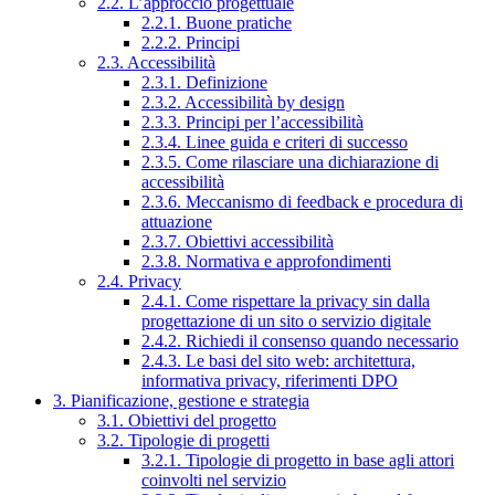
2.2. L’approccio progettuale
2.2.1. Buone pratiche
2.2.2. Principi
2.3. Accessibilità
2.3.1. Definizione
2.3.2. Accessibilità by design
2.3.3. Principi per l’accessibilità
2.3.4. Linee guida e criteri di successo
2.3.5. Come rilasciare una dichiarazione di
accessibilità
2.3.6. Meccanismo di feedback e procedura di
attuazione
2.3.7. Obiettivi accessibilità
2.3.8. Normativa e approfondimenti
2.4. Privacy
2.4.1. Come rispettare la privacy sin dalla
progettazione di un sito o servizio digitale
2.4.2. Richiedi il consenso quando necessario
2.4.3. Le basi del sito web: architettura,
informativa privacy, riferimenti DPO
3. Pianificazione, gestione e strategia
3.1. Obiettivi del progetto
3.2. Tipologie di progetti
3.2.1. Tipologie di progetto in base agli attori
coinvolti nel servizio