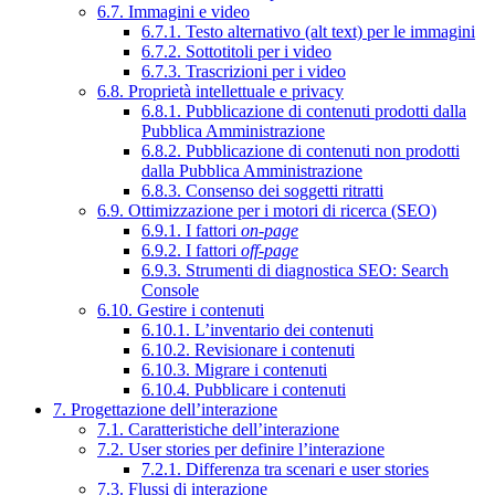
6.7. Immagini e video
6.7.1. Testo alternativo (alt text) per le immagini
6.7.2. Sottotitoli per i video
6.7.3. Trascrizioni per i video
6.8. Proprietà intellettuale e privacy
6.8.1. Pubblicazione di contenuti prodotti dalla
Pubblica Amministrazione
6.8.2. Pubblicazione di contenuti non prodotti
dalla Pubblica Amministrazione
6.8.3. Consenso dei soggetti ritratti
6.9. Ottimizzazione per i motori di ricerca (SEO)
6.9.1. I fattori
on-page
6.9.2. I fattori
off-page
6.9.3. Strumenti di diagnostica SEO: Search
Console
6.10. Gestire i contenuti
6.10.1. L’inventario dei contenuti
6.10.2. Revisionare i contenuti
6.10.3. Migrare i contenuti
6.10.4. Pubblicare i contenuti
7. Progettazione dell’interazione
7.1. Caratteristiche dell’interazione
7.2. User stories per definire l’interazione
7.2.1. Differenza tra scenari e user stories
7.3. Flussi di interazione