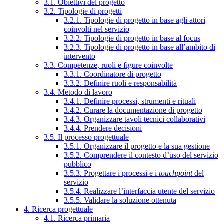
3.1. Obiettivi del progetto
3.2. Tipologie di progetti
3.2.1. Tipologie di progetto in base agli attori
coinvolti nel servizio
3.2.2. Tipologie di progetto in base al focus
3.2.3. Tipologie di progetto in base all’ambito di
intervento
3.3. Competenze, ruoli e figure coinvolte
3.3.1. Coordinatore di progetto
3.3.2. Definire ruoli e responsabilità
3.4. Metodo di lavoro
3.4.1. Definire processi, strumenti e rituali
3.4.2. Curare la documentazione di progetto
3.4.3. Organizzare tavoli tecnici collaborativi
3.4.4. Prendere decisioni
3.5. Il processo progettuale
3.5.1. Organizzare il progetto e la sua gestione
3.5.2. Comprendere il contesto d’uso del servizio
pubblico
3.5.3. Progettare i processi e i
touchpoint
del
servizio
3.5.4. Realizzare l’interfaccia utente del servizio
3.5.5. Validare la soluzione ottenuta
4. Ricerca progettuale
4.1. Ricerca primaria