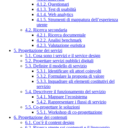
4.1.2. Questionari
4.1.3. Test di usabilità
4.1.4. Web analytics
4.1.5. Strumenti di mappatura dell’esperienza
utente
4.2. Ricerca secondaria
4.2.1. Ricerca documentale
4.2.2. Analisi benchmark
4.2.3. Valutazione euristica
5. Progettazione dei servizi
5.1. Cosa sono i servizi e il service design
5.2. Progettare servizi pubblici digitali
5.3. Definire il modello di servizio
5.3.1. Identificare gli attori coinvolti
5.3.2. Formulare la proposta di valore
5.3.3. Inquadrare gli elementi costitutivi del
servizio
5.4. Descrivere il funzionamento del servizio
5.4.1. Mappare l’ecosistema
5.4.2. Rappresentare i flussi di servizio
5.5. Co-progettare le soluzioni
5.5.1. Workshop di co-progettazione
6. Progettazione dei contenuti
6.1. Cos’è il content design
6.2. Ricerca utente sui contenuti e il linguaggio