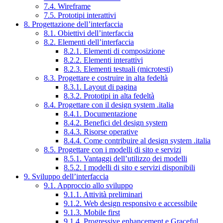
7.4. Wireframe
7.5. Prototipi interattivi
8. Progettazione dell’interfaccia
8.1. Obiettivi dell’interfaccia
8.2. Elementi dell’interfaccia
8.2.1. Elementi di composizione
8.2.2. Elementi interattivi
8.2.3. Elementi testuali (microtesti)
8.3. Progettare e costruire in alta fedeltà
8.3.1. Layout di pagina
8.3.2. Prototipi in alta fedeltà
8.4. Progettare con il design system .italia
8.4.1. Documentazione
8.4.2. Benefici del design system
8.4.3. Risorse operative
8.4.4. Come contribuire al design system .italia
8.5. Progettare con i modelli di sito e servizi
8.5.1. Vantaggi dell’utilizzo dei modelli
8.5.2. I modelli di sito e servizi disponibili
9. Sviluppo dell’interfaccia
9.1. Approccio allo sviluppo
9.1.1. Attività preliminari
9.1.2. Web design responsivo e accessibile
9.1.3. Mobile first
9.1.4. Progressive enhancement e Graceful