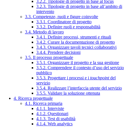
3.2.2. Tipologie di progetto in base al focus
3.2.3. Tipologie di progetto in base all’ambito di
intervento
3.3. Competenze, ruoli e figure coinvolte
3.3.1. Coordinatore di progetto
3.3.2. Definire ruoli e responsabilità
3.4. Metodo di lavoro
3.4.1. Definire processi, strumenti e rituali
3.4.2. Curare la documentazione di progetto
3.4.3. Organizzare tavoli tecnici collaborativi
3.4.4. Prendere decisioni
3.5. Il processo progettuale
3.5.1. Organizzare il progetto e la sua gestione
3.5.2. Comprendere il contesto d’uso del servizio
pubblico
3.5.3. Progettare i processi e i
touchpoint
del
servizio
3.5.4. Realizzare l’interfaccia utente del servizio
3.5.5. Validare la soluzione ottenuta
4. Ricerca progettuale
4.1. Ricerca primaria
4.1.1. Interviste
4.1.2. Questionari
4.1.3. Test di usabilità
4.1.4. Web analytics