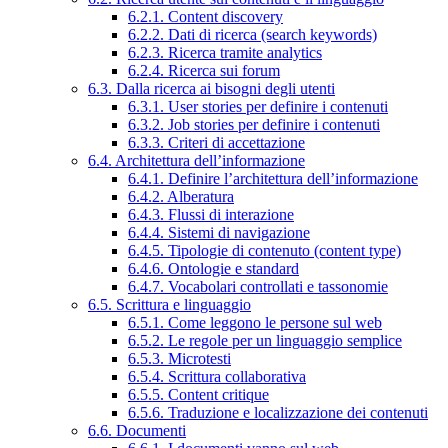
6.2.1. Content discovery
6.2.2. Dati di ricerca (search keywords)
6.2.3. Ricerca tramite analytics
6.2.4. Ricerca sui forum
6.3. Dalla ricerca ai bisogni degli utenti
6.3.1. User stories per definire i contenuti
6.3.2. Job stories per definire i contenuti
6.3.3. Criteri di accettazione
6.4. Architettura dell’informazione
6.4.1. Definire l’architettura dell’informazione
6.4.2. Alberatura
6.4.3. Flussi di interazione
6.4.4. Sistemi di navigazione
6.4.5. Tipologie di contenuto (content type)
6.4.6. Ontologie e standard
6.4.7. Vocabolari controllati e tassonomie
6.5. Scrittura e linguaggio
6.5.1. Come leggono le persone sul web
6.5.2. Le regole per un linguaggio semplice
6.5.3. Microtesti
6.5.4. Scrittura collaborativa
6.5.5. Content critique
6.5.6. Traduzione e localizzazione dei contenuti
6.6. Documenti