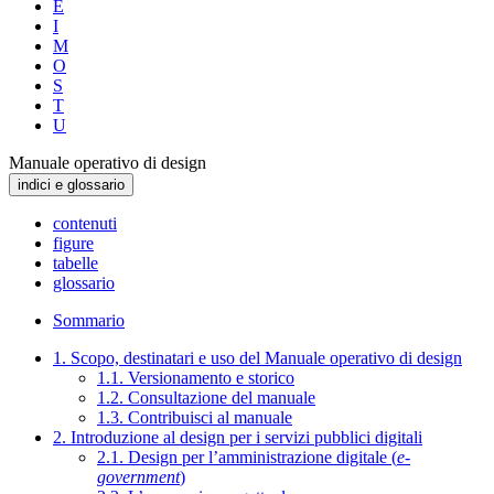
E
I
M
O
S
T
U
Manuale operativo di design
indici e glossario
contenuti
figure
tabelle
glossario
Sommario
1. Scopo, destinatari e uso del Manuale operativo di design
1.1. Versionamento e storico
1.2. Consultazione del manuale
1.3. Contribuisci al manuale
2. Introduzione al design per i servizi pubblici digitali
2.1. Design per l’amministrazione digitale (
e-
government
)