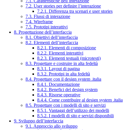
7.1. Caratteristiche dell’interazione
7.2. User stories per definire l’interazione
7.2.1. Differenza tra scenari e user stories
7.3. Flussi di interazione
7.4. Wireframe
7.5. Prototipi interattivi
8. Progettazione dell’interfaccia
8.1. Obiettivi dell’interfaccia
8.2. Elementi dell’interfaccia
8.2.1. Elementi di composizione
8.2.2. Elementi interattivi
8.2.3. Elementi testuali (microtesti)
8.3. Progettare e costruire in alta fedeltà
8.3.1. Layout di pagina
8.3.2. Prototipi in alta fedeltà
8.4. Progettare con il design system .italia
8.4.1. Documentazione
8.4.2. Benefici del design system
8.4.3. Risorse operative
8.4.4. Come contribuire al design system .italia
8.5. Progettare con i modelli di sito e servizi
8.5.1. Vantaggi dell’utilizzo dei modelli
8.5.2. I modelli di sito e servizi disponibili
9. Sviluppo dell’interfaccia
9.1. Approccio allo sviluppo