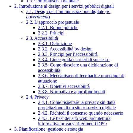
1.3. Contribuisci al manuale
2. Introduzione al design per i servizi pubblici digitali
2.1. Design per l’amministrazione digitale (
e-
government
)
2.2. L’approccio progettuale
2.2.1. Buone pratiche
2.2.2. Principi
2.3. Accessibilità
2.3.1. Definizione
2.3.2. Accessibilità by design
2.3.3. Principi per l’accessibilità
2.3.4. Linee guida e criteri di successo
2.3.5. Come rilasciare una dichiarazione di
accessibilità
2.3.6. Meccanismo di feedback e procedura di
attuazione
2.3.7. Obiettivi accessibilità
2.3.8. Normativa e approfondimenti
2.4. Privacy
2.4.1. Come rispettare la privacy sin dalla
progettazione di un sito o servizio digitale
2.4.2. Richiedi il consenso quando necessario
2.4.3. Le basi del sito web: architettura,
informativa privacy, riferimenti DPO
3. Pianificazione, gestione e strategia