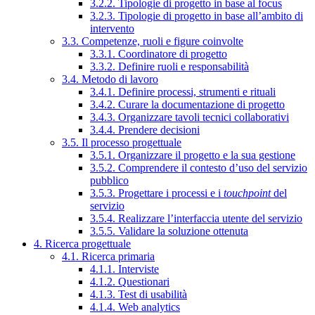
3.2.2. Tipologie di progetto in base al focus
3.2.3. Tipologie di progetto in base all’ambito di
intervento
3.3. Competenze, ruoli e figure coinvolte
3.3.1. Coordinatore di progetto
3.3.2. Definire ruoli e responsabilità
3.4. Metodo di lavoro
3.4.1. Definire processi, strumenti e rituali
3.4.2. Curare la documentazione di progetto
3.4.3. Organizzare tavoli tecnici collaborativi
3.4.4. Prendere decisioni
3.5. Il processo progettuale
3.5.1. Organizzare il progetto e la sua gestione
3.5.2. Comprendere il contesto d’uso del servizio
pubblico
3.5.3. Progettare i processi e i
touchpoint
del
servizio
3.5.4. Realizzare l’interfaccia utente del servizio
3.5.5. Validare la soluzione ottenuta
4. Ricerca progettuale
4.1. Ricerca primaria
4.1.1. Interviste
4.1.2. Questionari
4.1.3. Test di usabilità
4.1.4. Web analytics