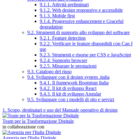
9.1.1. Attività preliminari
9.1.2. Web design responsivo e accessibile
9.1.3. Mobile first
9.1.4. Progressive enhancement e Graceful
degradation
9.2. Strumenti di supporto allo sviluppo del software
9.2.1. Feature detection
9.2.2. Verificare le feature disponibili con Can I
use
9.2.3. Strumenti e risorse per CSS e JavaScript
9.2.4. Supporto browser
9.2.5. Misurare le prestazioni
9.3. Catalogo del riuso
9.4. Sviluppare con il design system .italia
9.4.1. Il framework Bootstrap Italia
9.4.2. Il kit di sviluppo React
9.4.3. Il kit di sviluppo Angular
9.5. Sviluppare con i modelli di sito e servizi
1. Scopo, destinatari e uso del Manuale operativo di design
Team per la Trasformazione Digitale
in collaborazione con
Agenzia per l'Italia Digitale