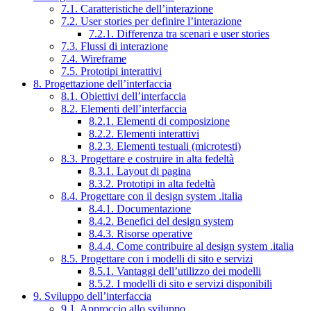
7.1. Caratteristiche dell’interazione
7.2. User stories per definire l’interazione
7.2.1. Differenza tra scenari e user stories
7.3. Flussi di interazione
7.4. Wireframe
7.5. Prototipi interattivi
8. Progettazione dell’interfaccia
8.1. Obiettivi dell’interfaccia
8.2. Elementi dell’interfaccia
8.2.1. Elementi di composizione
8.2.2. Elementi interattivi
8.2.3. Elementi testuali (microtesti)
8.3. Progettare e costruire in alta fedeltà
8.3.1. Layout di pagina
8.3.2. Prototipi in alta fedeltà
8.4. Progettare con il design system .italia
8.4.1. Documentazione
8.4.2. Benefici del design system
8.4.3. Risorse operative
8.4.4. Come contribuire al design system .italia
8.5. Progettare con i modelli di sito e servizi
8.5.1. Vantaggi dell’utilizzo dei modelli
8.5.2. I modelli di sito e servizi disponibili
9. Sviluppo dell’interfaccia
9.1. Approccio allo sviluppo