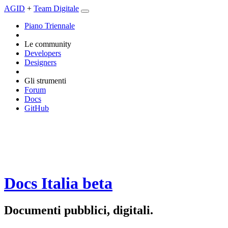
AGID
+
Team Digitale
Piano Triennale
Le community
Developers
Designers
Gli strumenti
Forum
Docs
GitHub
Docs Italia
beta
Documenti pubblici, digitali.