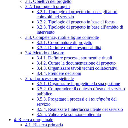
3.1. Obiettivi del progetto
3.2. Tipologie di progetti
3.2.1. Tipologie di progetto in base agli attori
coinvolti nel servizio
3.2.2. Tipologie di progetto in base al focus
3.2.3. Tipologie di progetto in base all’ambito di
intervento
3.3. Competenze, ruoli e figure coinvolte
3.3.1. Coordinatore di progetto
3.3.2. Definire ruoli e responsabilità
3.4. Metodo di lavoro
3.4.1. Definire processi, strumenti e rituali
3.4.2. Curare la documentazione di progetto
3.4.3. Organizzare tavoli tecnici collaborativi
3.4.4. Prendere decisioni
3.5. Il processo progettuale
3.5.1. Organizzare il progetto e la sua gestione
3.5.2. Comprendere il contesto d’uso del servizio
pubblico
3.5.3. Progettare i processi e i
touchpoint
del
servizio
3.5.4. Realizzare l’interfaccia utente del servizio
3.5.5. Validare la soluzione ottenuta
4. Ricerca progettuale
4.1. Ricerca primaria