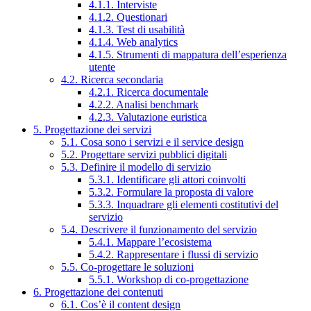
4.1.1. Interviste
4.1.2. Questionari
4.1.3. Test di usabilità
4.1.4. Web analytics
4.1.5. Strumenti di mappatura dell’esperienza
utente
4.2. Ricerca secondaria
4.2.1. Ricerca documentale
4.2.2. Analisi benchmark
4.2.3. Valutazione euristica
5. Progettazione dei servizi
5.1. Cosa sono i servizi e il service design
5.2. Progettare servizi pubblici digitali
5.3. Definire il modello di servizio
5.3.1. Identificare gli attori coinvolti
5.3.2. Formulare la proposta di valore
5.3.3. Inquadrare gli elementi costitutivi del
servizio
5.4. Descrivere il funzionamento del servizio
5.4.1. Mappare l’ecosistema
5.4.2. Rappresentare i flussi di servizio
5.5. Co-progettare le soluzioni
5.5.1. Workshop di co-progettazione
6. Progettazione dei contenuti
6.1. Cos’è il content design