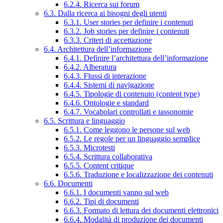
6.2.4. Ricerca sui forum
6.3. Dalla ricerca ai bisogni degli utenti
6.3.1. User stories per definire i contenuti
6.3.2. Job stories per definire i contenuti
6.3.3. Criteri di accettazione
6.4. Architettura dell’informazione
6.4.1. Definire l’architettura dell’informazione
6.4.2. Alberatura
6.4.3. Flussi di interazione
6.4.4. Sistemi di navigazione
6.4.5. Tipologie di contenuto (content type)
6.4.6. Ontologie e standard
6.4.7. Vocabolari controllati e tassonomie
6.5. Scrittura e linguaggio
6.5.1. Come leggono le persone sul web
6.5.2. Le regole per un linguaggio semplice
6.5.3. Microtesti
6.5.4. Scrittura collaborativa
6.5.5. Content critique
6.5.6. Traduzione e localizzazione dei contenuti
6.6. Documenti
6.6.1. I documenti vanno sul web
6.6.2. Tipi di documenti
6.6.3. Formato di lettura dei documenti elettronici
6.6.4. Modalità di produzione dei documenti