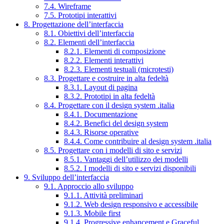
7.4. Wireframe
7.5. Prototipi interattivi
8. Progettazione dell’interfaccia
8.1. Obiettivi dell’interfaccia
8.2. Elementi dell’interfaccia
8.2.1. Elementi di composizione
8.2.2. Elementi interattivi
8.2.3. Elementi testuali (microtesti)
8.3. Progettare e costruire in alta fedeltà
8.3.1. Layout di pagina
8.3.2. Prototipi in alta fedeltà
8.4. Progettare con il design system .italia
8.4.1. Documentazione
8.4.2. Benefici del design system
8.4.3. Risorse operative
8.4.4. Come contribuire al design system .italia
8.5. Progettare con i modelli di sito e servizi
8.5.1. Vantaggi dell’utilizzo dei modelli
8.5.2. I modelli di sito e servizi disponibili
9. Sviluppo dell’interfaccia
9.1. Approccio allo sviluppo
9.1.1. Attività preliminari
9.1.2. Web design responsivo e accessibile
9.1.3. Mobile first
9.1.4. Progressive enhancement e Graceful