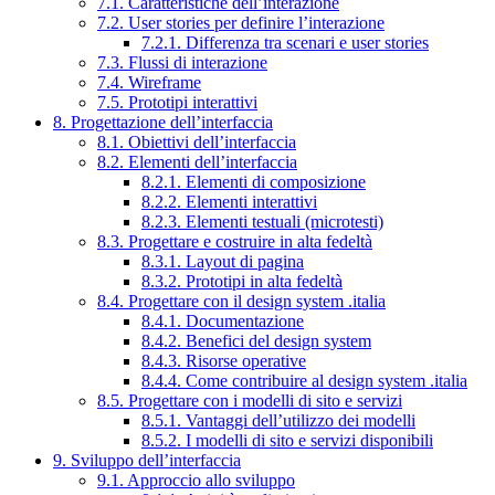
7.1. Caratteristiche dell’interazione
7.2. User stories per definire l’interazione
7.2.1. Differenza tra scenari e user stories
7.3. Flussi di interazione
7.4. Wireframe
7.5. Prototipi interattivi
8. Progettazione dell’interfaccia
8.1. Obiettivi dell’interfaccia
8.2. Elementi dell’interfaccia
8.2.1. Elementi di composizione
8.2.2. Elementi interattivi
8.2.3. Elementi testuali (microtesti)
8.3. Progettare e costruire in alta fedeltà
8.3.1. Layout di pagina
8.3.2. Prototipi in alta fedeltà
8.4. Progettare con il design system .italia
8.4.1. Documentazione
8.4.2. Benefici del design system
8.4.3. Risorse operative
8.4.4. Come contribuire al design system .italia
8.5. Progettare con i modelli di sito e servizi
8.5.1. Vantaggi dell’utilizzo dei modelli
8.5.2. I modelli di sito e servizi disponibili
9. Sviluppo dell’interfaccia
9.1. Approccio allo sviluppo