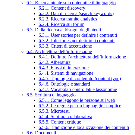
6.2. Ricerca utente sui contenuti e il linguaggio
6.2.1. Content discovery
6.2.2. Dati di ricerca (search keywords)
6.2.3. Ricerca tramite analytics
6.2.4. Ricerca sui forum
6.3. Dalla ricerca ai bisogni degli utenti
6.3.1. User stories per definire i contenuti
6.3.2. Job stories per definire i contenuti
6.3.3. Criteri di accettazione
6.4. Architettura dell’informazione
6.4.1. Definire l’architettura dell’informazione
6.4.2. Alberatura
6.4.3. Flussi di interazione
6.4.4. Sistemi di navigazione
6.4.5. Tipologie di contenuto (content type)
6.4.6. Ontologie e standard
6.4.7. Vocabolari controllati e tassonomie
6.5. Scrittura e linguaggio
6.5.1. Come leggono le persone sul web
6.5.2. Le regole per un linguaggio semplice
6.5.3. Microtesti
6.5.4. Scrittura collaborativa
6.5.5. Content critique
6.5.6. Traduzione e localizzazione dei contenuti
6.6. Documenti