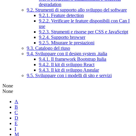
degradation
9.2. Strumenti di supporto allo sviluppo del software
9.2.1. Feature detection
9.2.2. Verificare le feature disponibili con Can I
use
9.2.3. Strumenti e risorse per CSS e JavaScript
9.2.4. Supporto browser
9.2.5. Misurare le prestazioni
9.3. Catalogo del riuso
9.4. Sviluppare con il design system .italia
9.4.1. Il framework Bootstrap Italia
9.4.2. Il kit di sviluppo React
9.4.3. Il kit di sviluppo Angular
9.5. Sviluppare con i modelli di sito e servizi
None
None
A
B
C
D
E
I
M