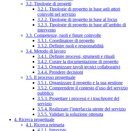
3.2. Tipologie di progetti
3.2.1. Tipologie di progetto in base agli attori
coinvolti nel servizio
3.2.2. Tipologie di progetto in base al focus
3.2.3. Tipologie di progetto in base all’ambito di
intervento
3.3. Competenze, ruoli e figure coinvolte
3.3.1. Coordinatore di progetto
3.3.2. Definire ruoli e responsabilità
3.4. Metodo di lavoro
3.4.1. Definire processi, strumenti e rituali
3.4.2. Curare la documentazione di progetto
3.4.3. Organizzare tavoli tecnici collaborativi
3.4.4. Prendere decisioni
3.5. Il processo progettuale
3.5.1. Organizzare il progetto e la sua gestione
3.5.2. Comprendere il contesto d’uso del servizio
pubblico
3.5.3. Progettare i processi e i
touchpoint
del
servizio
3.5.4. Realizzare l’interfaccia utente del servizio
3.5.5. Validare la soluzione ottenuta
4. Ricerca progettuale
4.1. Ricerca primaria
4.1.1. Interviste