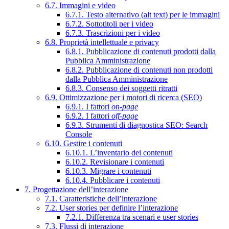
6.7. Immagini e video
6.7.1. Testo alternativo (alt text) per le immagini
6.7.2. Sottotitoli per i video
6.7.3. Trascrizioni per i video
6.8. Proprietà intellettuale e privacy
6.8.1. Pubblicazione di contenuti prodotti dalla
Pubblica Amministrazione
6.8.2. Pubblicazione di contenuti non prodotti
dalla Pubblica Amministrazione
6.8.3. Consenso dei soggetti ritratti
6.9. Ottimizzazione per i motori di ricerca (SEO)
6.9.1. I fattori
on-page
6.9.2. I fattori
off-page
6.9.3. Strumenti di diagnostica SEO: Search
Console
6.10. Gestire i contenuti
6.10.1. L’inventario dei contenuti
6.10.2. Revisionare i contenuti
6.10.3. Migrare i contenuti
6.10.4. Pubblicare i contenuti
7. Progettazione dell’interazione
7.1. Caratteristiche dell’interazione
7.2. User stories per definire l’interazione
7.2.1. Differenza tra scenari e user stories
7.3. Flussi di interazione