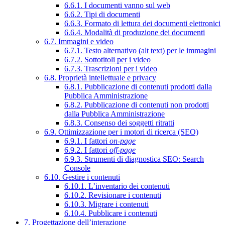
6.6.1. I documenti vanno sul web
6.6.2. Tipi di documenti
6.6.3. Formato di lettura dei documenti elettronici
6.6.4. Modalità di produzione dei documenti
6.7. Immagini e video
6.7.1. Testo alternativo (alt text) per le immagini
6.7.2. Sottotitoli per i video
6.7.3. Trascrizioni per i video
6.8. Proprietà intellettuale e privacy
6.8.1. Pubblicazione di contenuti prodotti dalla
Pubblica Amministrazione
6.8.2. Pubblicazione di contenuti non prodotti
dalla Pubblica Amministrazione
6.8.3. Consenso dei soggetti ritratti
6.9. Ottimizzazione per i motori di ricerca (SEO)
6.9.1. I fattori
on-page
6.9.2. I fattori
off-page
6.9.3. Strumenti di diagnostica SEO: Search
Console
6.10. Gestire i contenuti
6.10.1. L’inventario dei contenuti
6.10.2. Revisionare i contenuti
6.10.3. Migrare i contenuti
6.10.4. Pubblicare i contenuti
7. Progettazione dell’interazione