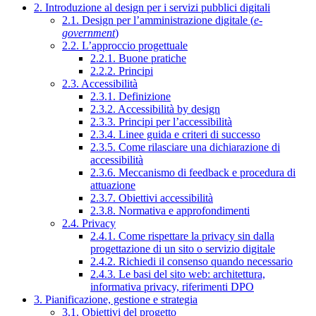
2. Introduzione al design per i servizi pubblici digitali
2.1. Design per l’amministrazione digitale (
e-
government
)
2.2. L’approccio progettuale
2.2.1. Buone pratiche
2.2.2. Principi
2.3. Accessibilità
2.3.1. Definizione
2.3.2. Accessibilità by design
2.3.3. Principi per l’accessibilità
2.3.4. Linee guida e criteri di successo
2.3.5. Come rilasciare una dichiarazione di
accessibilità
2.3.6. Meccanismo di feedback e procedura di
attuazione
2.3.7. Obiettivi accessibilità
2.3.8. Normativa e approfondimenti
2.4. Privacy
2.4.1. Come rispettare la privacy sin dalla
progettazione di un sito o servizio digitale
2.4.2. Richiedi il consenso quando necessario
2.4.3. Le basi del sito web: architettura,
informativa privacy, riferimenti DPO
3. Pianificazione, gestione e strategia
3.1. Obiettivi del progetto