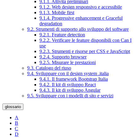
9.1.1. Attività preliminari
9.1.2. Web design responsivo e accessibile
9.1.3. Mobile first
9.1.4. Progressive enhancement e Graceful
degradation
9.2. Strumenti di supporto allo sviluppo del software
9.2.1. Feature detection
9.2.2. Verificare le feature disponibili con Can I
use
9.2.3. Strumenti e risorse per CSS e JavaScript
9.2.4. Supporto browser
9.2.5. Misurare le prestazioni
9.3. Catalogo del riuso
9.4. Sviluppare con il design system .italia
9.4.1. Il framework Bootstrap Italia
9.4.2. Il kit di sviluppo React
9.4.3. Il kit di sviluppo Angular
9.5. Sviluppare con i modelli di sito e servizi
glossario
A
B
C
D