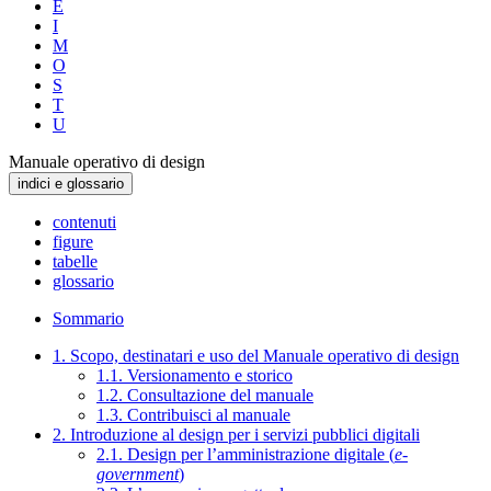
E
I
M
O
S
T
U
Manuale operativo di design
indici e glossario
contenuti
figure
tabelle
glossario
Sommario
1. Scopo, destinatari e uso del Manuale operativo di design
1.1. Versionamento e storico
1.2. Consultazione del manuale
1.3. Contribuisci al manuale
2. Introduzione al design per i servizi pubblici digitali
2.1. Design per l’amministrazione digitale (
e-
government
)