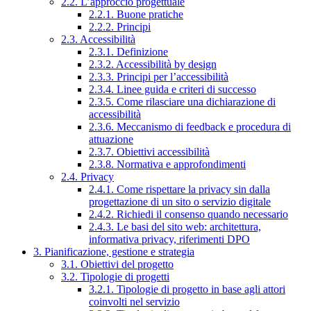
2.2. L’approccio progettuale
2.2.1. Buone pratiche
2.2.2. Principi
2.3. Accessibilità
2.3.1. Definizione
2.3.2. Accessibilità by design
2.3.3. Principi per l’accessibilità
2.3.4. Linee guida e criteri di successo
2.3.5. Come rilasciare una dichiarazione di
accessibilità
2.3.6. Meccanismo di feedback e procedura di
attuazione
2.3.7. Obiettivi accessibilità
2.3.8. Normativa e approfondimenti
2.4. Privacy
2.4.1. Come rispettare la privacy sin dalla
progettazione di un sito o servizio digitale
2.4.2. Richiedi il consenso quando necessario
2.4.3. Le basi del sito web: architettura,
informativa privacy, riferimenti DPO
3. Pianificazione, gestione e strategia
3.1. Obiettivi del progetto
3.2. Tipologie di progetti
3.2.1. Tipologie di progetto in base agli attori
coinvolti nel servizio