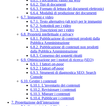
6.6.1. I documenti vanno sul web
6.6.2. Tipi di documenti
6.6.3. Formato di lettura dei documenti elettronici
6.6.4. Modalità di produzione dei documenti
6.7. Immagini e video
6.7.1. Testo alternativo (alt text) per le immagini
6.7.2. Sottotitoli per i video
6.7.3. Trascrizioni per i video
6.8. Proprietà intellettuale e privacy
6.8.1. Pubblicazione di contenuti prodotti dalla
Pubblica Amministrazione
6.8.2. Pubblicazione di contenuti non prodotti
dalla Pubblica Amministrazione
6.8.3. Consenso dei soggetti ritratti
6.9. Ottimizzazione per i motori di ricerca (SEO)
6.9.1. I fattori
on-page
6.9.2. I fattori
off-page
6.9.3. Strumenti di diagnostica SEO: Search
Console
6.10. Gestire i contenuti
6.10.1. L’inventario dei contenuti
6.10.2. Revisionare i contenuti
6.10.3. Migrare i contenuti
6.10.4. Pubblicare i contenuti
7. Progettazione dell’interazione