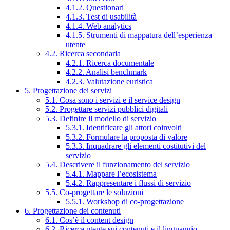
4.1.2. Questionari
4.1.3. Test di usabilità
4.1.4. Web analytics
4.1.5. Strumenti di mappatura dell’esperienza
utente
4.2. Ricerca secondaria
4.2.1. Ricerca documentale
4.2.2. Analisi benchmark
4.2.3. Valutazione euristica
5. Progettazione dei servizi
5.1. Cosa sono i servizi e il service design
5.2. Progettare servizi pubblici digitali
5.3. Definire il modello di servizio
5.3.1. Identificare gli attori coinvolti
5.3.2. Formulare la proposta di valore
5.3.3. Inquadrare gli elementi costitutivi del
servizio
5.4. Descrivere il funzionamento del servizio
5.4.1. Mappare l’ecosistema
5.4.2. Rappresentare i flussi di servizio
5.5. Co-progettare le soluzioni
5.5.1. Workshop di co-progettazione
6. Progettazione dei contenuti
6.1. Cos’è il content design
6.2. Ricerca utente sui contenuti e il linguaggio