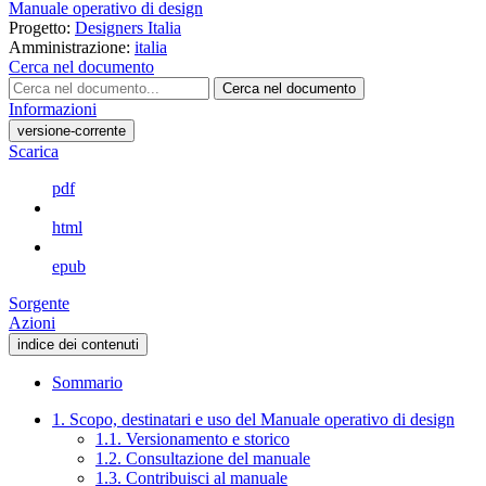
Manuale operativo di design
Progetto:
Designers Italia
Amministrazione:
italia
Cerca nel documento
Cerca nel documento
Informazioni
versione-corrente
Scarica
pdf
html
epub
Sorgente
Azioni
indice dei contenuti
Sommario
1. Scopo, destinatari e uso del Manuale operativo di design
1.1. Versionamento e storico
1.2. Consultazione del manuale
1.3. Contribuisci al manuale