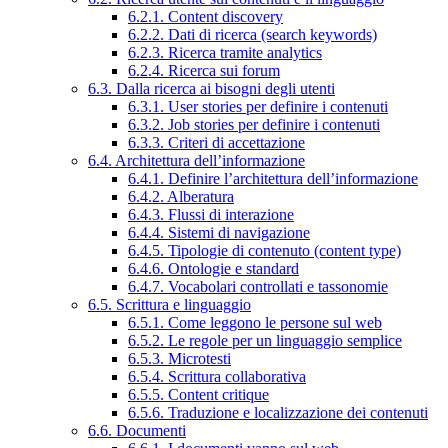
6.2.1. Content discovery
6.2.2. Dati di ricerca (search keywords)
6.2.3. Ricerca tramite analytics
6.2.4. Ricerca sui forum
6.3. Dalla ricerca ai bisogni degli utenti
6.3.1. User stories per definire i contenuti
6.3.2. Job stories per definire i contenuti
6.3.3. Criteri di accettazione
6.4. Architettura dell’informazione
6.4.1. Definire l’architettura dell’informazione
6.4.2. Alberatura
6.4.3. Flussi di interazione
6.4.4. Sistemi di navigazione
6.4.5. Tipologie di contenuto (content type)
6.4.6. Ontologie e standard
6.4.7. Vocabolari controllati e tassonomie
6.5. Scrittura e linguaggio
6.5.1. Come leggono le persone sul web
6.5.2. Le regole per un linguaggio semplice
6.5.3. Microtesti
6.5.4. Scrittura collaborativa
6.5.5. Content critique
6.5.6. Traduzione e localizzazione dei contenuti
6.6. Documenti