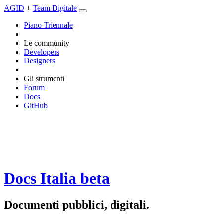
AGID
+
Team Digitale
Piano Triennale
Le community
Developers
Designers
Gli strumenti
Forum
Docs
GitHub
Docs Italia
beta
Documenti pubblici, digitali.