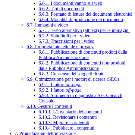
6.6.1. I documenti vanno sul web
6.6.2. Tipi di documenti
6.6.3. Formato di lettura dei documenti elettronici
6.6.4. Modalità di produzione dei documenti
6.7. Immagini e video
6.7.1. Testo alternativo (alt text) per le immagini
6.7.2. Sottotitoli per i video
6.7.3. Trascrizioni per i video
6.8. Proprietà intellettuale e privacy
6.8.1. Pubblicazione di contenuti prodotti dalla
Pubblica Amministrazione
6.8.2. Pubblicazione di contenuti non prodotti
dalla Pubblica Amministrazione
6.8.3. Consenso dei soggetti ritratti
6.9. Ottimizzazione per i motori di ricerca (SEO)
6.9.1. I fattori
on-page
6.9.2. I fattori
off-page
6.9.3. Strumenti di diagnostica SEO: Search
Console
6.10. Gestire i contenuti
6.10.1. L’inventario dei contenuti
6.10.2. Revisionare i contenuti
6.10.3. Migrare i contenuti
6.10.4. Pubblicare i contenuti
7. Progettazione dell’interazione