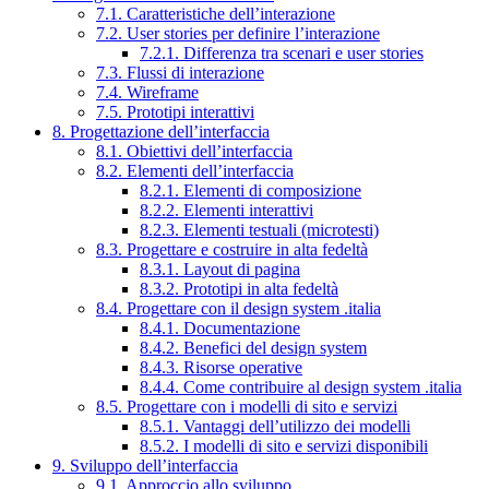
7.1. Caratteristiche dell’interazione
7.2. User stories per definire l’interazione
7.2.1. Differenza tra scenari e user stories
7.3. Flussi di interazione
7.4. Wireframe
7.5. Prototipi interattivi
8. Progettazione dell’interfaccia
8.1. Obiettivi dell’interfaccia
8.2. Elementi dell’interfaccia
8.2.1. Elementi di composizione
8.2.2. Elementi interattivi
8.2.3. Elementi testuali (microtesti)
8.3. Progettare e costruire in alta fedeltà
8.3.1. Layout di pagina
8.3.2. Prototipi in alta fedeltà
8.4. Progettare con il design system .italia
8.4.1. Documentazione
8.4.2. Benefici del design system
8.4.3. Risorse operative
8.4.4. Come contribuire al design system .italia
8.5. Progettare con i modelli di sito e servizi
8.5.1. Vantaggi dell’utilizzo dei modelli
8.5.2. I modelli di sito e servizi disponibili
9. Sviluppo dell’interfaccia
9.1. Approccio allo sviluppo