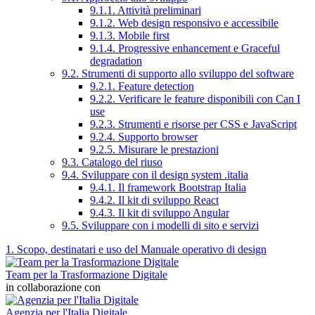
9.1.1. Attività preliminari
9.1.2. Web design responsivo e accessibile
9.1.3. Mobile first
9.1.4. Progressive enhancement e Graceful
degradation
9.2. Strumenti di supporto allo sviluppo del software
9.2.1. Feature detection
9.2.2. Verificare le feature disponibili con Can I
use
9.2.3. Strumenti e risorse per CSS e JavaScript
9.2.4. Supporto browser
9.2.5. Misurare le prestazioni
9.3. Catalogo del riuso
9.4. Sviluppare con il design system .italia
9.4.1. Il framework Bootstrap Italia
9.4.2. Il kit di sviluppo React
9.4.3. Il kit di sviluppo Angular
9.5. Sviluppare con i modelli di sito e servizi
1. Scopo, destinatari e uso del Manuale operativo di design
Team per la Trasformazione Digitale
in collaborazione con
Agenzia per l'Italia Digitale