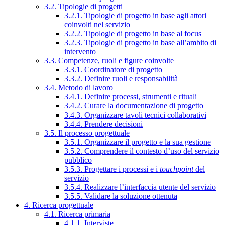
3.2. Tipologie di progetti
3.2.1. Tipologie di progetto in base agli attori
coinvolti nel servizio
3.2.2. Tipologie di progetto in base al focus
3.2.3. Tipologie di progetto in base all’ambito di
intervento
3.3. Competenze, ruoli e figure coinvolte
3.3.1. Coordinatore di progetto
3.3.2. Definire ruoli e responsabilità
3.4. Metodo di lavoro
3.4.1. Definire processi, strumenti e rituali
3.4.2. Curare la documentazione di progetto
3.4.3. Organizzare tavoli tecnici collaborativi
3.4.4. Prendere decisioni
3.5. Il processo progettuale
3.5.1. Organizzare il progetto e la sua gestione
3.5.2. Comprendere il contesto d’uso del servizio
pubblico
3.5.3. Progettare i processi e i
touchpoint
del
servizio
3.5.4. Realizzare l’interfaccia utente del servizio
3.5.5. Validare la soluzione ottenuta
4. Ricerca progettuale
4.1. Ricerca primaria
4.1.1. Interviste