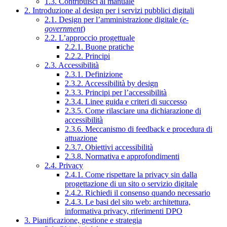
1.3. Contribuisci al manuale
2. Introduzione al design per i servizi pubblici digitali
2.1. Design per l’amministrazione digitale (
e-
government
)
2.2. L’approccio progettuale
2.2.1. Buone pratiche
2.2.2. Principi
2.3. Accessibilità
2.3.1. Definizione
2.3.2. Accessibilità by design
2.3.3. Principi per l’accessibilità
2.3.4. Linee guida e criteri di successo
2.3.5. Come rilasciare una dichiarazione di
accessibilità
2.3.6. Meccanismo di feedback e procedura di
attuazione
2.3.7. Obiettivi accessibilità
2.3.8. Normativa e approfondimenti
2.4. Privacy
2.4.1. Come rispettare la privacy sin dalla
progettazione di un sito o servizio digitale
2.4.2. Richiedi il consenso quando necessario
2.4.3. Le basi del sito web: architettura,
informativa privacy, riferimenti DPO
3. Pianificazione, gestione e strategia