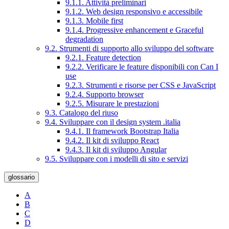
9.1.1. Attività preliminari
9.1.2. Web design responsivo e accessibile
9.1.3. Mobile first
9.1.4. Progressive enhancement e Graceful
degradation
9.2. Strumenti di supporto allo sviluppo del software
9.2.1. Feature detection
9.2.2. Verificare le feature disponibili con Can I
use
9.2.3. Strumenti e risorse per CSS e JavaScript
9.2.4. Supporto browser
9.2.5. Misurare le prestazioni
9.3. Catalogo del riuso
9.4. Sviluppare con il design system .italia
9.4.1. Il framework Bootstrap Italia
9.4.2. Il kit di sviluppo React
9.4.3. Il kit di sviluppo Angular
9.5. Sviluppare con i modelli di sito e servizi
glossario
A
B
C
D