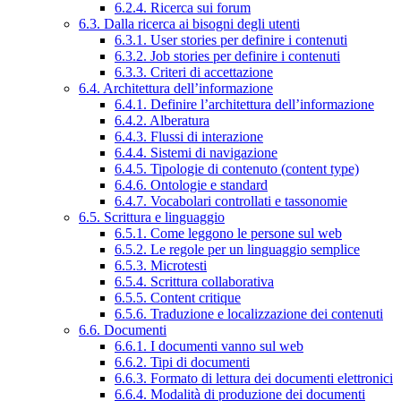
6.2.4. Ricerca sui forum
6.3. Dalla ricerca ai bisogni degli utenti
6.3.1. User stories per definire i contenuti
6.3.2. Job stories per definire i contenuti
6.3.3. Criteri di accettazione
6.4. Architettura dell’informazione
6.4.1. Definire l’architettura dell’informazione
6.4.2. Alberatura
6.4.3. Flussi di interazione
6.4.4. Sistemi di navigazione
6.4.5. Tipologie di contenuto (content type)
6.4.6. Ontologie e standard
6.4.7. Vocabolari controllati e tassonomie
6.5. Scrittura e linguaggio
6.5.1. Come leggono le persone sul web
6.5.2. Le regole per un linguaggio semplice
6.5.3. Microtesti
6.5.4. Scrittura collaborativa
6.5.5. Content critique
6.5.6. Traduzione e localizzazione dei contenuti
6.6. Documenti
6.6.1. I documenti vanno sul web
6.6.2. Tipi di documenti
6.6.3. Formato di lettura dei documenti elettronici
6.6.4. Modalità di produzione dei documenti