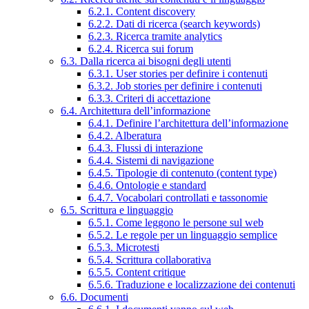
6.2.1. Content discovery
6.2.2. Dati di ricerca (search keywords)
6.2.3. Ricerca tramite analytics
6.2.4. Ricerca sui forum
6.3. Dalla ricerca ai bisogni degli utenti
6.3.1. User stories per definire i contenuti
6.3.2. Job stories per definire i contenuti
6.3.3. Criteri di accettazione
6.4. Architettura dell’informazione
6.4.1. Definire l’architettura dell’informazione
6.4.2. Alberatura
6.4.3. Flussi di interazione
6.4.4. Sistemi di navigazione
6.4.5. Tipologie di contenuto (content type)
6.4.6. Ontologie e standard
6.4.7. Vocabolari controllati e tassonomie
6.5. Scrittura e linguaggio
6.5.1. Come leggono le persone sul web
6.5.2. Le regole per un linguaggio semplice
6.5.3. Microtesti
6.5.4. Scrittura collaborativa
6.5.5. Content critique
6.5.6. Traduzione e localizzazione dei contenuti
6.6. Documenti