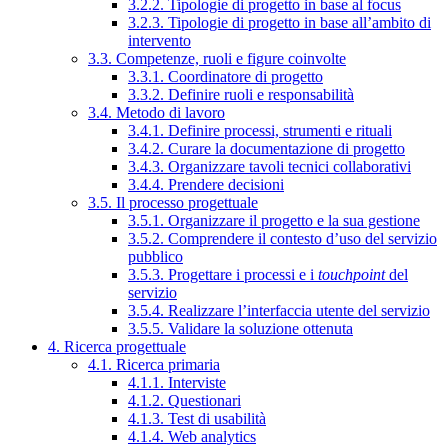
3.2.2. Tipologie di progetto in base al focus
3.2.3. Tipologie di progetto in base all’ambito di
intervento
3.3. Competenze, ruoli e figure coinvolte
3.3.1. Coordinatore di progetto
3.3.2. Definire ruoli e responsabilità
3.4. Metodo di lavoro
3.4.1. Definire processi, strumenti e rituali
3.4.2. Curare la documentazione di progetto
3.4.3. Organizzare tavoli tecnici collaborativi
3.4.4. Prendere decisioni
3.5. Il processo progettuale
3.5.1. Organizzare il progetto e la sua gestione
3.5.2. Comprendere il contesto d’uso del servizio
pubblico
3.5.3. Progettare i processi e i
touchpoint
del
servizio
3.5.4. Realizzare l’interfaccia utente del servizio
3.5.5. Validare la soluzione ottenuta
4. Ricerca progettuale
4.1. Ricerca primaria
4.1.1. Interviste
4.1.2. Questionari
4.1.3. Test di usabilità
4.1.4. Web analytics