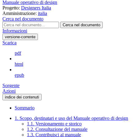
Manuale operativo di design
Progetto:
Designers Italia
Amministrazione:
italia
Cerca nel documento
Cerca nel documento
Informazioni
versione-corrente
Scarica
pdf
html
epub
Sorgente
Azioni
indice dei contenuti
Sommario
1. Scopo, destinatari e uso del Manuale operativo di design
1.1. Versionamento e storico
1.2. Consultazione del manuale
1.3. Contribuisci al manuale