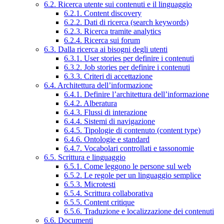
6.2. Ricerca utente sui contenuti e il linguaggio
6.2.1. Content discovery
6.2.2. Dati di ricerca (search keywords)
6.2.3. Ricerca tramite analytics
6.2.4. Ricerca sui forum
6.3. Dalla ricerca ai bisogni degli utenti
6.3.1. User stories per definire i contenuti
6.3.2. Job stories per definire i contenuti
6.3.3. Criteri di accettazione
6.4. Architettura dell’informazione
6.4.1. Definire l’architettura dell’informazione
6.4.2. Alberatura
6.4.3. Flussi di interazione
6.4.4. Sistemi di navigazione
6.4.5. Tipologie di contenuto (content type)
6.4.6. Ontologie e standard
6.4.7. Vocabolari controllati e tassonomie
6.5. Scrittura e linguaggio
6.5.1. Come leggono le persone sul web
6.5.2. Le regole per un linguaggio semplice
6.5.3. Microtesti
6.5.4. Scrittura collaborativa
6.5.5. Content critique
6.5.6. Traduzione e localizzazione dei contenuti
6.6. Documenti