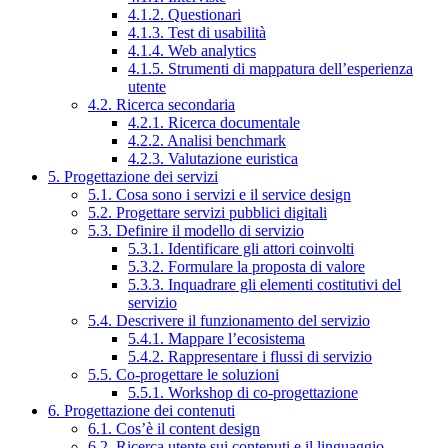
4.1.2. Questionari
4.1.3. Test di usabilità
4.1.4. Web analytics
4.1.5. Strumenti di mappatura dell’esperienza
utente
4.2. Ricerca secondaria
4.2.1. Ricerca documentale
4.2.2. Analisi benchmark
4.2.3. Valutazione euristica
5. Progettazione dei servizi
5.1. Cosa sono i servizi e il service design
5.2. Progettare servizi pubblici digitali
5.3. Definire il modello di servizio
5.3.1. Identificare gli attori coinvolti
5.3.2. Formulare la proposta di valore
5.3.3. Inquadrare gli elementi costitutivi del
servizio
5.4. Descrivere il funzionamento del servizio
5.4.1. Mappare l’ecosistema
5.4.2. Rappresentare i flussi di servizio
5.5. Co-progettare le soluzioni
5.5.1. Workshop di co-progettazione
6. Progettazione dei contenuti
6.1. Cos’è il content design
6.2. Ricerca utente sui contenuti e il linguaggio