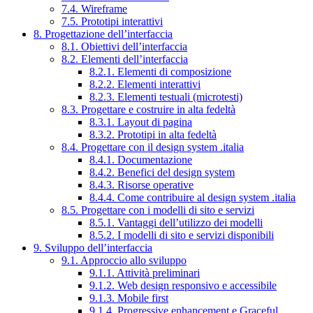
7.4. Wireframe
7.5. Prototipi interattivi
8. Progettazione dell’interfaccia
8.1. Obiettivi dell’interfaccia
8.2. Elementi dell’interfaccia
8.2.1. Elementi di composizione
8.2.2. Elementi interattivi
8.2.3. Elementi testuali (microtesti)
8.3. Progettare e costruire in alta fedeltà
8.3.1. Layout di pagina
8.3.2. Prototipi in alta fedeltà
8.4. Progettare con il design system .italia
8.4.1. Documentazione
8.4.2. Benefici del design system
8.4.3. Risorse operative
8.4.4. Come contribuire al design system .italia
8.5. Progettare con i modelli di sito e servizi
8.5.1. Vantaggi dell’utilizzo dei modelli
8.5.2. I modelli di sito e servizi disponibili
9. Sviluppo dell’interfaccia
9.1. Approccio allo sviluppo
9.1.1. Attività preliminari
9.1.2. Web design responsivo e accessibile
9.1.3. Mobile first
9.1.4. Progressive enhancement e Graceful