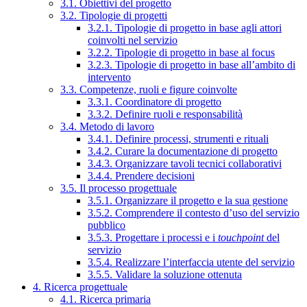
3.1. Obiettivi del progetto
3.2. Tipologie di progetti
3.2.1. Tipologie di progetto in base agli attori
coinvolti nel servizio
3.2.2. Tipologie di progetto in base al focus
3.2.3. Tipologie di progetto in base all’ambito di
intervento
3.3. Competenze, ruoli e figure coinvolte
3.3.1. Coordinatore di progetto
3.3.2. Definire ruoli e responsabilità
3.4. Metodo di lavoro
3.4.1. Definire processi, strumenti e rituali
3.4.2. Curare la documentazione di progetto
3.4.3. Organizzare tavoli tecnici collaborativi
3.4.4. Prendere decisioni
3.5. Il processo progettuale
3.5.1. Organizzare il progetto e la sua gestione
3.5.2. Comprendere il contesto d’uso del servizio
pubblico
3.5.3. Progettare i processi e i
touchpoint
del
servizio
3.5.4. Realizzare l’interfaccia utente del servizio
3.5.5. Validare la soluzione ottenuta
4. Ricerca progettuale
4.1. Ricerca primaria