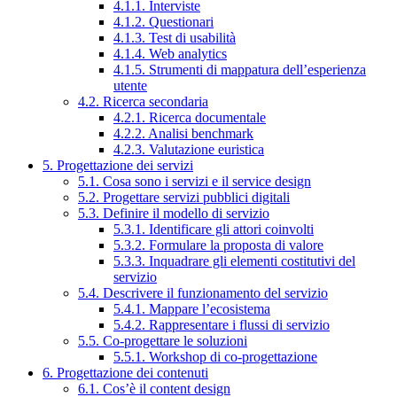
4.1.1. Interviste
4.1.2. Questionari
4.1.3. Test di usabilità
4.1.4. Web analytics
4.1.5. Strumenti di mappatura dell’esperienza
utente
4.2. Ricerca secondaria
4.2.1. Ricerca documentale
4.2.2. Analisi benchmark
4.2.3. Valutazione euristica
5. Progettazione dei servizi
5.1. Cosa sono i servizi e il service design
5.2. Progettare servizi pubblici digitali
5.3. Definire il modello di servizio
5.3.1. Identificare gli attori coinvolti
5.3.2. Formulare la proposta di valore
5.3.3. Inquadrare gli elementi costitutivi del
servizio
5.4. Descrivere il funzionamento del servizio
5.4.1. Mappare l’ecosistema
5.4.2. Rappresentare i flussi di servizio
5.5. Co-progettare le soluzioni
5.5.1. Workshop di co-progettazione
6. Progettazione dei contenuti
6.1. Cos’è il content design