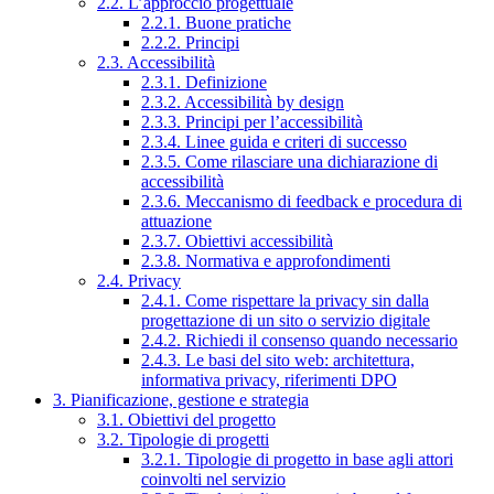
2.2. L’approccio progettuale
2.2.1. Buone pratiche
2.2.2. Principi
2.3. Accessibilità
2.3.1. Definizione
2.3.2. Accessibilità by design
2.3.3. Principi per l’accessibilità
2.3.4. Linee guida e criteri di successo
2.3.5. Come rilasciare una dichiarazione di
accessibilità
2.3.6. Meccanismo di feedback e procedura di
attuazione
2.3.7. Obiettivi accessibilità
2.3.8. Normativa e approfondimenti
2.4. Privacy
2.4.1. Come rispettare la privacy sin dalla
progettazione di un sito o servizio digitale
2.4.2. Richiedi il consenso quando necessario
2.4.3. Le basi del sito web: architettura,
informativa privacy, riferimenti DPO
3. Pianificazione, gestione e strategia
3.1. Obiettivi del progetto
3.2. Tipologie di progetti
3.2.1. Tipologie di progetto in base agli attori
coinvolti nel servizio