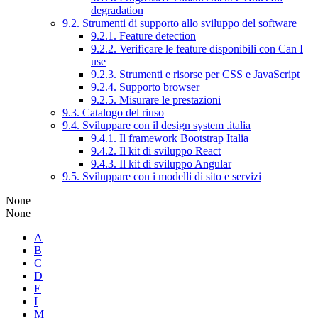
degradation
9.2. Strumenti di supporto allo sviluppo del software
9.2.1. Feature detection
9.2.2. Verificare le feature disponibili con Can I
use
9.2.3. Strumenti e risorse per CSS e JavaScript
9.2.4. Supporto browser
9.2.5. Misurare le prestazioni
9.3. Catalogo del riuso
9.4. Sviluppare con il design system .italia
9.4.1. Il framework Bootstrap Italia
9.4.2. Il kit di sviluppo React
9.4.3. Il kit di sviluppo Angular
9.5. Sviluppare con i modelli di sito e servizi
None
None
A
B
C
D
E
I
M