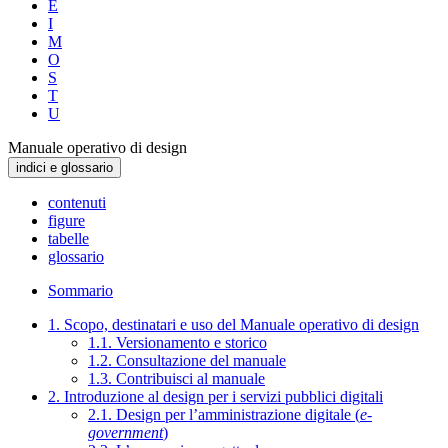
E
I
M
O
S
T
U
Manuale operativo di design
indici e glossario
contenuti
figure
tabelle
glossario
Sommario
1. Scopo, destinatari e uso del Manuale operativo di design
1.1. Versionamento e storico
1.2. Consultazione del manuale
1.3. Contribuisci al manuale
2. Introduzione al design per i servizi pubblici digitali
2.1. Design per l’amministrazione digitale (
e-
government
)