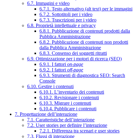
6.7. Immagini e video
6.7.1. Testo alternativo (alt text) per le immagini
6.7.2. Sottotitoli per i video
6.7.3. Trascrizioni per i video
6.8. Proprietà intellettuale e privacy
6.8.1. Pubblicazione di contenuti prodotti dalla
Pubblica Amministrazione
6.8.2. Pubblicazione di contenuti non prodotti
dalla Pubblica Amministrazione
6.8.3. Consenso dei soggetti ritratti
6.9. Ottimizzazione per i motori di ricerca (SEO)
6.9.1. I fattori
on-page
6.9.2. I fattori
off-page
6.9.3. Strumenti di diagnostica SEO: Search
Console
6.10. Gestire i contenuti
6.10.1. L’inventario dei contenuti
6.10.2. Revisionare i contenuti
6.10.3. Migrare i contenuti
6.10.4. Pubblicare i contenuti
7. Progettazione dell’interazione
7.1. Caratteristiche dell’interazione
7.2. User stories per definire l’interazione
7.2.1. Differenza tra scenari e user stories
7.3. Flussi di interazione