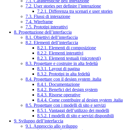
7.1. Caratteristiche dell’interazione
7.2. User stories per definire l’interazione
7.2.1. Differenza tra scenari e user stories
7.3. Flussi di interazione
7.4. Wireframe
7.5. Prototipi interattivi
8. Progettazione dell’interfaccia
8.1. Obiettivi dell’interfaccia
8.2. Elementi dell’interfaccia
8.2.1. Elementi di composizione
8.2.2. Elementi interattivi
8.2.3. Elementi testuali (microtesti)
8.3. Progettare e costruire in alta fedeltà
8.3.1. Layout di pagina
8.3.2. Prototipi in alta fedeltà
8.4. Progettare con il design system .italia
8.4.1. Documentazione
8.4.2. Benefici del design system
8.4.3. Risorse operative
8.4.4. Come contribuire al design system .italia
8.5. Progettare con i modelli di sito e servizi
8.5.1. Vantaggi dell’utilizzo dei modelli
8.5.2. I modelli di sito e servizi disponibili
9. Sviluppo dell’interfaccia
9.1. Approccio allo sviluppo