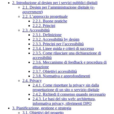
2. Introduzione al design per i servizi pubblici digitali
2.1. Design per l’amministrazione digitale (
e-
government
)
2.2. L’approccio progettuale
2.2.1. Buone pratiche
2.2.2. Principi
2.3. Accessibilità
2.3.1. Definizione
2.3.2. Accessibilità by design
2.3.3. Principi per l’accessibilità
2.3.4. Linee guida e criteri di successo
2.3.5. Come rilasciare una dichiarazione di
accessibilità
2.3.6. Meccanismo di feedback e procedura di
attuazione
2.3.7. Obiettivi accessibilità
2.3.8. Normativa e approfondimenti
2.4. Privacy
2.4.1. Come rispettare la privacy sin dalla
progettazione di un sito o servizio digitale
2.4.2. Richiedi il consenso quando necessario
2.4.3. Le basi del sito web: architettura,
informativa privacy, riferimenti DPO
3. Pianificazione, gestione e strategia
3.1. Obiettivi del progetto