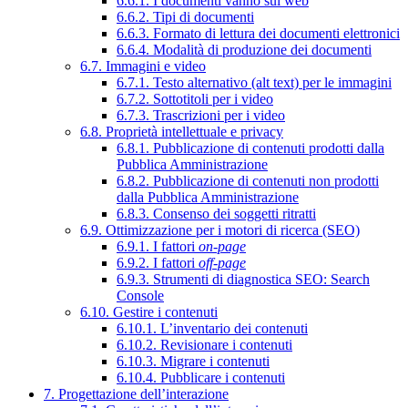
6.6.1. I documenti vanno sul web
6.6.2. Tipi di documenti
6.6.3. Formato di lettura dei documenti elettronici
6.6.4. Modalità di produzione dei documenti
6.7. Immagini e video
6.7.1. Testo alternativo (alt text) per le immagini
6.7.2. Sottotitoli per i video
6.7.3. Trascrizioni per i video
6.8. Proprietà intellettuale e privacy
6.8.1. Pubblicazione di contenuti prodotti dalla
Pubblica Amministrazione
6.8.2. Pubblicazione di contenuti non prodotti
dalla Pubblica Amministrazione
6.8.3. Consenso dei soggetti ritratti
6.9. Ottimizzazione per i motori di ricerca (SEO)
6.9.1. I fattori
on-page
6.9.2. I fattori
off-page
6.9.3. Strumenti di diagnostica SEO: Search
Console
6.10. Gestire i contenuti
6.10.1. L’inventario dei contenuti
6.10.2. Revisionare i contenuti
6.10.3. Migrare i contenuti
6.10.4. Pubblicare i contenuti
7. Progettazione dell’interazione