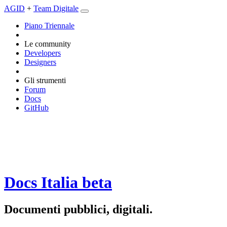
AGID
+
Team Digitale
Piano Triennale
Le community
Developers
Designers
Gli strumenti
Forum
Docs
GitHub
Docs Italia
beta
Documenti pubblici, digitali.