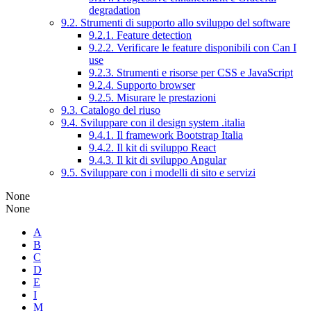
degradation
9.2. Strumenti di supporto allo sviluppo del software
9.2.1. Feature detection
9.2.2. Verificare le feature disponibili con Can I
use
9.2.3. Strumenti e risorse per CSS e JavaScript
9.2.4. Supporto browser
9.2.5. Misurare le prestazioni
9.3. Catalogo del riuso
9.4. Sviluppare con il design system .italia
9.4.1. Il framework Bootstrap Italia
9.4.2. Il kit di sviluppo React
9.4.3. Il kit di sviluppo Angular
9.5. Sviluppare con i modelli di sito e servizi
None
None
A
B
C
D
E
I
M