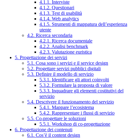
4.1.1. Interviste
4.1.2. Questionari
4.1.3. Test di usabilità
4.1.4. Web analytics
4.1.5. Strumenti di mappatura dell’esperienza
utente
4.2. Ricerca secondaria
4.2.1. Ricerca documentale
4.2.2. Analisi benchmark
4.2.3. Valutazione euristica
5. Progettazione dei servizi
5.1. Cosa sono i servizi e il service design
5.2. Progettare servizi pubblici digitali
5.3. Definire il modello di servizio
5.3.1. Identificare gli attori coinvolti
5.3.2. Formulare la proposta di valore
5.3.3. Inquadrare gli elementi costitutivi del
servizio
5.4. Descrivere il funzionamento del servizio
5.4.1. Mappare l’ecosistema
5.4.2. Rappresentare i flussi di servizio
5.5. Co-progettare le soluzioni
5.5.1. Workshop di co-progettazione
6. Progettazione dei contenuti
6.1. Cos’è il content design