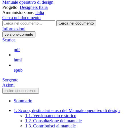
Manuale operativo di design
Progetto:
Designers Italia
Amministrazione:
italia
Cerca nel documento
Cerca nel documento
Informazioni
versione-corrente
Scarica
pdf
html
epub
Sorgente
Azioni
indice dei contenuti
Sommario
1. Scopo, destinatari e uso del Manuale operativo di design
1.1. Versionamento e storico
1.2. Consultazione del manuale
1.3. Contribuisci al manuale