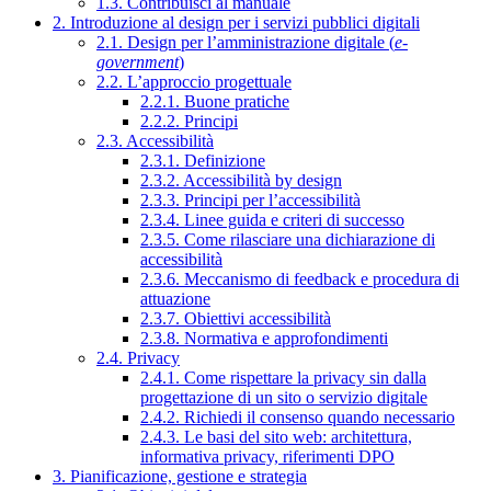
1.3. Contribuisci al manuale
2. Introduzione al design per i servizi pubblici digitali
2.1. Design per l’amministrazione digitale (
e-
government
)
2.2. L’approccio progettuale
2.2.1. Buone pratiche
2.2.2. Principi
2.3. Accessibilità
2.3.1. Definizione
2.3.2. Accessibilità by design
2.3.3. Principi per l’accessibilità
2.3.4. Linee guida e criteri di successo
2.3.5. Come rilasciare una dichiarazione di
accessibilità
2.3.6. Meccanismo di feedback e procedura di
attuazione
2.3.7. Obiettivi accessibilità
2.3.8. Normativa e approfondimenti
2.4. Privacy
2.4.1. Come rispettare la privacy sin dalla
progettazione di un sito o servizio digitale
2.4.2. Richiedi il consenso quando necessario
2.4.3. Le basi del sito web: architettura,
informativa privacy, riferimenti DPO
3. Pianificazione, gestione e strategia