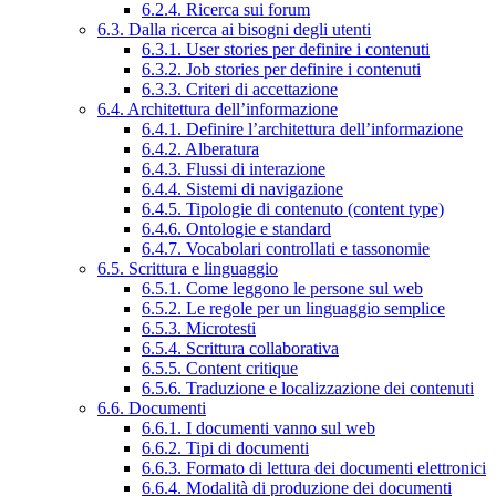
6.2.4. Ricerca sui forum
6.3. Dalla ricerca ai bisogni degli utenti
6.3.1. User stories per definire i contenuti
6.3.2. Job stories per definire i contenuti
6.3.3. Criteri di accettazione
6.4. Architettura dell’informazione
6.4.1. Definire l’architettura dell’informazione
6.4.2. Alberatura
6.4.3. Flussi di interazione
6.4.4. Sistemi di navigazione
6.4.5. Tipologie di contenuto (content type)
6.4.6. Ontologie e standard
6.4.7. Vocabolari controllati e tassonomie
6.5. Scrittura e linguaggio
6.5.1. Come leggono le persone sul web
6.5.2. Le regole per un linguaggio semplice
6.5.3. Microtesti
6.5.4. Scrittura collaborativa
6.5.5. Content critique
6.5.6. Traduzione e localizzazione dei contenuti
6.6. Documenti
6.6.1. I documenti vanno sul web
6.6.2. Tipi di documenti
6.6.3. Formato di lettura dei documenti elettronici
6.6.4. Modalità di produzione dei documenti