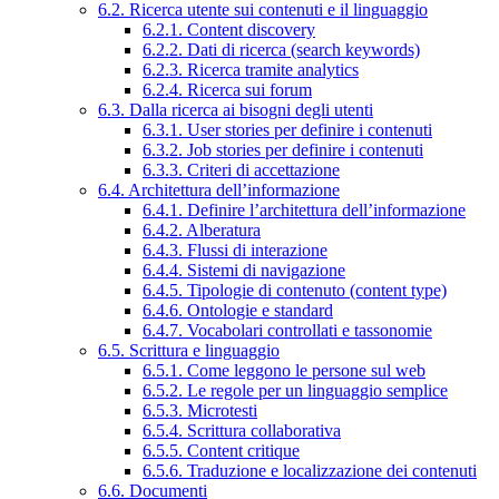
6.2. Ricerca utente sui contenuti e il linguaggio
6.2.1. Content discovery
6.2.2. Dati di ricerca (search keywords)
6.2.3. Ricerca tramite analytics
6.2.4. Ricerca sui forum
6.3. Dalla ricerca ai bisogni degli utenti
6.3.1. User stories per definire i contenuti
6.3.2. Job stories per definire i contenuti
6.3.3. Criteri di accettazione
6.4. Architettura dell’informazione
6.4.1. Definire l’architettura dell’informazione
6.4.2. Alberatura
6.4.3. Flussi di interazione
6.4.4. Sistemi di navigazione
6.4.5. Tipologie di contenuto (content type)
6.4.6. Ontologie e standard
6.4.7. Vocabolari controllati e tassonomie
6.5. Scrittura e linguaggio
6.5.1. Come leggono le persone sul web
6.5.2. Le regole per un linguaggio semplice
6.5.3. Microtesti
6.5.4. Scrittura collaborativa
6.5.5. Content critique
6.5.6. Traduzione e localizzazione dei contenuti
6.6. Documenti