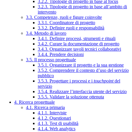
3.2.2. Tipologie di progetto in base al focus
3.2.3. Tipologie di progetto in base all’ambito di
intervento
3.3. Competenze, ruoli e figure coinvolte
3.3.1. Coordinatore di progetto
3.3.2. Definire ruoli e responsabilità
3.4. Metodo di lavoro
3.4.1. Definire processi, strumenti e rituali
3.4.2. Curare la documentazione di progetto
3.4.3. Organizzare tavoli tecnici collaborativi
3.4.4. Prendere decisioni
3.5. Il processo progettuale
3.5.1. Organizzare il progetto e la sua gestione
3.5.2. Comprendere il contesto d’uso del servizio
pubblico
3.5.3. Progettare i processi e i
touchpoint
del
servizio
3.5.4. Realizzare l’interfaccia utente del servizio
3.5.5. Validare la soluzione ottenuta
4. Ricerca progettuale
4.1. Ricerca primaria
4.1.1. Interviste
4.1.2. Questionari
4.1.3. Test di usabilità
4.1.4. Web analytics