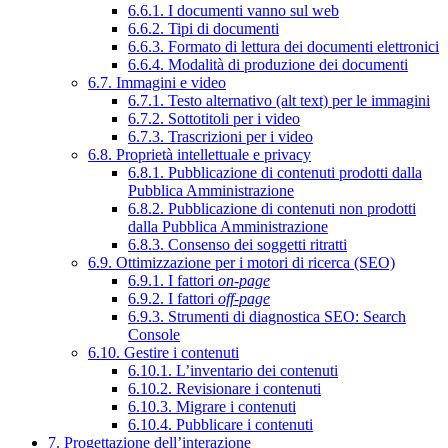
6.6.1. I documenti vanno sul web
6.6.2. Tipi di documenti
6.6.3. Formato di lettura dei documenti elettronici
6.6.4. Modalità di produzione dei documenti
6.7. Immagini e video
6.7.1. Testo alternativo (alt text) per le immagini
6.7.2. Sottotitoli per i video
6.7.3. Trascrizioni per i video
6.8. Proprietà intellettuale e privacy
6.8.1. Pubblicazione di contenuti prodotti dalla
Pubblica Amministrazione
6.8.2. Pubblicazione di contenuti non prodotti
dalla Pubblica Amministrazione
6.8.3. Consenso dei soggetti ritratti
6.9. Ottimizzazione per i motori di ricerca (SEO)
6.9.1. I fattori
on-page
6.9.2. I fattori
off-page
6.9.3. Strumenti di diagnostica SEO: Search
Console
6.10. Gestire i contenuti
6.10.1. L’inventario dei contenuti
6.10.2. Revisionare i contenuti
6.10.3. Migrare i contenuti
6.10.4. Pubblicare i contenuti
7. Progettazione dell’interazione