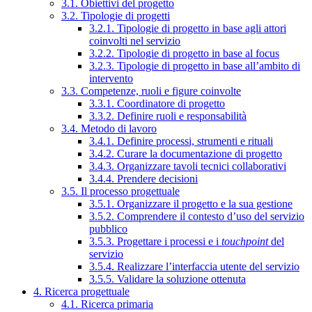
3.1. Obiettivi del progetto
3.2. Tipologie di progetti
3.2.1. Tipologie di progetto in base agli attori
coinvolti nel servizio
3.2.2. Tipologie di progetto in base al focus
3.2.3. Tipologie di progetto in base all’ambito di
intervento
3.3. Competenze, ruoli e figure coinvolte
3.3.1. Coordinatore di progetto
3.3.2. Definire ruoli e responsabilità
3.4. Metodo di lavoro
3.4.1. Definire processi, strumenti e rituali
3.4.2. Curare la documentazione di progetto
3.4.3. Organizzare tavoli tecnici collaborativi
3.4.4. Prendere decisioni
3.5. Il processo progettuale
3.5.1. Organizzare il progetto e la sua gestione
3.5.2. Comprendere il contesto d’uso del servizio
pubblico
3.5.3. Progettare i processi e i
touchpoint
del
servizio
3.5.4. Realizzare l’interfaccia utente del servizio
3.5.5. Validare la soluzione ottenuta
4. Ricerca progettuale
4.1. Ricerca primaria