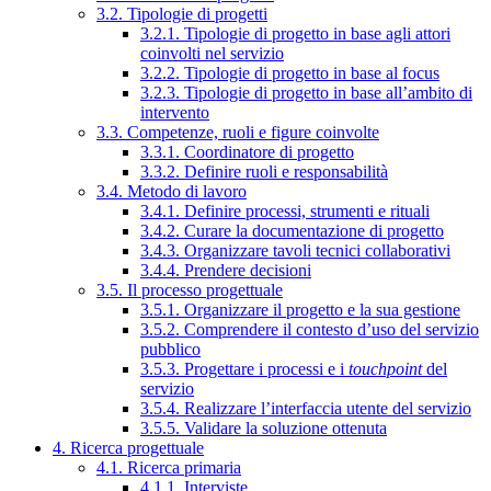
3.2. Tipologie di progetti
3.2.1. Tipologie di progetto in base agli attori
coinvolti nel servizio
3.2.2. Tipologie di progetto in base al focus
3.2.3. Tipologie di progetto in base all’ambito di
intervento
3.3. Competenze, ruoli e figure coinvolte
3.3.1. Coordinatore di progetto
3.3.2. Definire ruoli e responsabilità
3.4. Metodo di lavoro
3.4.1. Definire processi, strumenti e rituali
3.4.2. Curare la documentazione di progetto
3.4.3. Organizzare tavoli tecnici collaborativi
3.4.4. Prendere decisioni
3.5. Il processo progettuale
3.5.1. Organizzare il progetto e la sua gestione
3.5.2. Comprendere il contesto d’uso del servizio
pubblico
3.5.3. Progettare i processi e i
touchpoint
del
servizio
3.5.4. Realizzare l’interfaccia utente del servizio
3.5.5. Validare la soluzione ottenuta
4. Ricerca progettuale
4.1. Ricerca primaria
4.1.1. Interviste