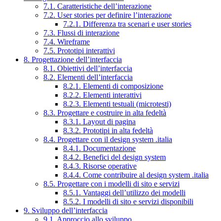
7.1. Caratteristiche dell’interazione
7.2. User stories per definire l’interazione
7.2.1. Differenza tra scenari e user stories
7.3. Flussi di interazione
7.4. Wireframe
7.5. Prototipi interattivi
8. Progettazione dell’interfaccia
8.1. Obiettivi dell’interfaccia
8.2. Elementi dell’interfaccia
8.2.1. Elementi di composizione
8.2.2. Elementi interattivi
8.2.3. Elementi testuali (microtesti)
8.3. Progettare e costruire in alta fedeltà
8.3.1. Layout di pagina
8.3.2. Prototipi in alta fedeltà
8.4. Progettare con il design system .italia
8.4.1. Documentazione
8.4.2. Benefici del design system
8.4.3. Risorse operative
8.4.4. Come contribuire al design system .italia
8.5. Progettare con i modelli di sito e servizi
8.5.1. Vantaggi dell’utilizzo dei modelli
8.5.2. I modelli di sito e servizi disponibili
9. Sviluppo dell’interfaccia
9.1. Approccio allo sviluppo