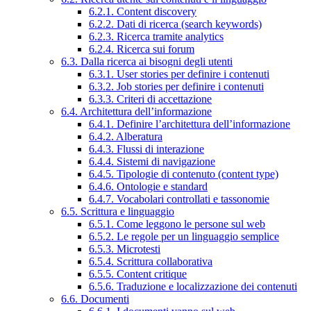
6.2.1. Content discovery
6.2.2. Dati di ricerca (search keywords)
6.2.3. Ricerca tramite analytics
6.2.4. Ricerca sui forum
6.3. Dalla ricerca ai bisogni degli utenti
6.3.1. User stories per definire i contenuti
6.3.2. Job stories per definire i contenuti
6.3.3. Criteri di accettazione
6.4. Architettura dell’informazione
6.4.1. Definire l’architettura dell’informazione
6.4.2. Alberatura
6.4.3. Flussi di interazione
6.4.4. Sistemi di navigazione
6.4.5. Tipologie di contenuto (content type)
6.4.6. Ontologie e standard
6.4.7. Vocabolari controllati e tassonomie
6.5. Scrittura e linguaggio
6.5.1. Come leggono le persone sul web
6.5.2. Le regole per un linguaggio semplice
6.5.3. Microtesti
6.5.4. Scrittura collaborativa
6.5.5. Content critique
6.5.6. Traduzione e localizzazione dei contenuti
6.6. Documenti