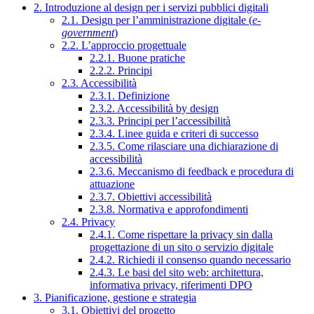
2. Introduzione al design per i servizi pubblici digitali
2.1. Design per l’amministrazione digitale (
e-
government
)
2.2. L’approccio progettuale
2.2.1. Buone pratiche
2.2.2. Principi
2.3. Accessibilità
2.3.1. Definizione
2.3.2. Accessibilità by design
2.3.3. Principi per l’accessibilità
2.3.4. Linee guida e criteri di successo
2.3.5. Come rilasciare una dichiarazione di
accessibilità
2.3.6. Meccanismo di feedback e procedura di
attuazione
2.3.7. Obiettivi accessibilità
2.3.8. Normativa e approfondimenti
2.4. Privacy
2.4.1. Come rispettare la privacy sin dalla
progettazione di un sito o servizio digitale
2.4.2. Richiedi il consenso quando necessario
2.4.3. Le basi del sito web: architettura,
informativa privacy, riferimenti DPO
3. Pianificazione, gestione e strategia
3.1. Obiettivi del progetto