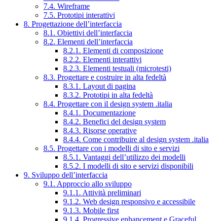
7.4. Wireframe
7.5. Prototipi interattivi
8. Progettazione dell’interfaccia
8.1. Obiettivi dell’interfaccia
8.2. Elementi dell’interfaccia
8.2.1. Elementi di composizione
8.2.2. Elementi interattivi
8.2.3. Elementi testuali (microtesti)
8.3. Progettare e costruire in alta fedeltà
8.3.1. Layout di pagina
8.3.2. Prototipi in alta fedeltà
8.4. Progettare con il design system .italia
8.4.1. Documentazione
8.4.2. Benefici del design system
8.4.3. Risorse operative
8.4.4. Come contribuire al design system .italia
8.5. Progettare con i modelli di sito e servizi
8.5.1. Vantaggi dell’utilizzo dei modelli
8.5.2. I modelli di sito e servizi disponibili
9. Sviluppo dell’interfaccia
9.1. Approccio allo sviluppo
9.1.1. Attività preliminari
9.1.2. Web design responsivo e accessibile
9.1.3. Mobile first
9.1.4. Progressive enhancement e Graceful