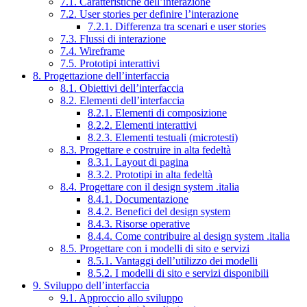
7.1. Caratteristiche dell’interazione
7.2. User stories per definire l’interazione
7.2.1. Differenza tra scenari e user stories
7.3. Flussi di interazione
7.4. Wireframe
7.5. Prototipi interattivi
8. Progettazione dell’interfaccia
8.1. Obiettivi dell’interfaccia
8.2. Elementi dell’interfaccia
8.2.1. Elementi di composizione
8.2.2. Elementi interattivi
8.2.3. Elementi testuali (microtesti)
8.3. Progettare e costruire in alta fedeltà
8.3.1. Layout di pagina
8.3.2. Prototipi in alta fedeltà
8.4. Progettare con il design system .italia
8.4.1. Documentazione
8.4.2. Benefici del design system
8.4.3. Risorse operative
8.4.4. Come contribuire al design system .italia
8.5. Progettare con i modelli di sito e servizi
8.5.1. Vantaggi dell’utilizzo dei modelli
8.5.2. I modelli di sito e servizi disponibili
9. Sviluppo dell’interfaccia
9.1. Approccio allo sviluppo