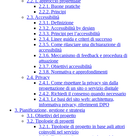
2.2. L’approccio progettuale
2.2.1. Buone pratiche
2.2.2. Principi
2.3. Accessibilità
2.3.1. Definizione
2.3.2. Accessibilità by design
2.3.3. Principi per l’accessibilità
2.3.4. Linee guida e criteri di successo
2.3.5. Come rilasciare una dichiarazione di
accessibilità
2.3.6. Meccanismo di feedback e procedura di
attuazione
2.3.7. Obiettivi accessibilità
2.3.8. Normativa e approfondimenti
2.4. Privacy
2.4.1. Come rispettare la privacy sin dalla
progettazione di un sito o servizio digitale
2.4.2. Richiedi il consenso quando necessario
2.4.3. Le basi del sito web: architettura,
informativa privacy, riferimenti DPO
3. Pianificazione, gestione e strategia
3.1. Obiettivi del progetto
3.2. Tipologie di progetti
3.2.1. Tipologie di progetto in base agli attori
coinvolti nel servizio