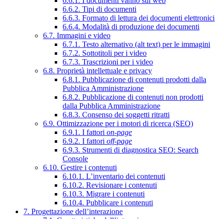
6.6.1. I documenti vanno sul web
6.6.2. Tipi di documenti
6.6.3. Formato di lettura dei documenti elettronici
6.6.4. Modalità di produzione dei documenti
6.7. Immagini e video
6.7.1. Testo alternativo (alt text) per le immagini
6.7.2. Sottotitoli per i video
6.7.3. Trascrizioni per i video
6.8. Proprietà intellettuale e privacy
6.8.1. Pubblicazione di contenuti prodotti dalla
Pubblica Amministrazione
6.8.2. Pubblicazione di contenuti non prodotti
dalla Pubblica Amministrazione
6.8.3. Consenso dei soggetti ritratti
6.9. Ottimizzazione per i motori di ricerca (SEO)
6.9.1. I fattori
on-page
6.9.2. I fattori
off-page
6.9.3. Strumenti di diagnostica SEO: Search
Console
6.10. Gestire i contenuti
6.10.1. L’inventario dei contenuti
6.10.2. Revisionare i contenuti
6.10.3. Migrare i contenuti
6.10.4. Pubblicare i contenuti
7. Progettazione dell’interazione