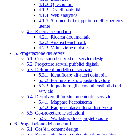
4.1.2. Questionari
4.1.3. Test di usabilità
4.1.4. Web analytics
4.1.5. Strumenti di mappatura dell’esperienza
utente
4.2. Ricerca secondaria
4.2.1. Ricerca documentale
4.2.2. Analisi benchmark
4.2.3. Valutazione euristica
5. Progettazione dei servizi
5.1. Cosa sono i servizi e il service design
5.2. Progettare servizi pubblici digitali
5.3. Definire il modello di servizio
5.3.1. Identificare gli attori coinvolti
5.3.2. Formulare la proposta di valore
5.3.3. Inquadrare gli elementi costitutivi del
servizio
5.4. Descrivere il funzionamento del servizio
5.4.1. Mappare l’ecosistema
5.4.2. Rappresentare i flussi di servizio
5.5. Co-progettare le soluzioni
5.5.1. Workshop di co-progettazione
6. Progettazione dei contenuti
6.1. Cos’è il content design
6.2. Ricerca utente sui contenuti e il linguaggio