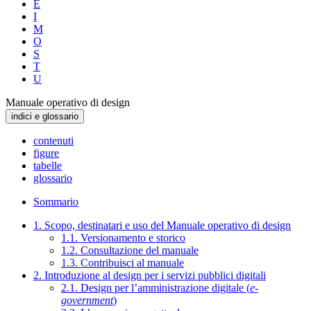
E
I
M
O
S
T
U
Manuale operativo di design
indici e glossario
contenuti
figure
tabelle
glossario
Sommario
1. Scopo, destinatari e uso del Manuale operativo di design
1.1. Versionamento e storico
1.2. Consultazione del manuale
1.3. Contribuisci al manuale
2. Introduzione al design per i servizi pubblici digitali
2.1. Design per l’amministrazione digitale (
e-
government
)