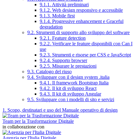
9.1.1. Attività preliminari
9.1.2. Web design responsivo e accessibile
9.1.3. Mobile first
9.1.4. Progressive enhancement e Graceful
degradation
9.2. Strumenti di supporto allo sviluppo del software
9.2.1. Feature detection
9.2.2. Verificare le feature disponibili con Can I
use
9.2.3. Strumenti e risorse per CSS e JavaScript
9.2.4. Supporto browser
9.2.5. Misurare le prestazioni
9.3. Catalogo del riuso
9.4. Sviluppare con il design system .italia
9.4.1. Il framework Bootstrap Italia
9.4.2. Il kit di sviluppo React
9.4.3. Il kit di sviluppo Angular
9.5. Sviluppare con i modelli di sito e servizi
1. Scopo, destinatari e uso del Manuale operativo di design
Team per la Trasformazione Digitale
in collaborazione con
Agenzia per l'Italia Digitale