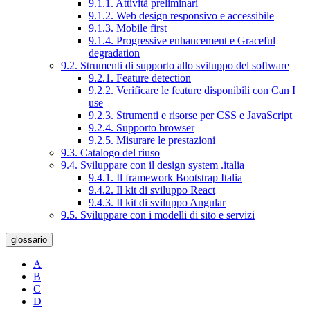
9.1.1. Attività preliminari
9.1.2. Web design responsivo e accessibile
9.1.3. Mobile first
9.1.4. Progressive enhancement e Graceful
degradation
9.2. Strumenti di supporto allo sviluppo del software
9.2.1. Feature detection
9.2.2. Verificare le feature disponibili con Can I
use
9.2.3. Strumenti e risorse per CSS e JavaScript
9.2.4. Supporto browser
9.2.5. Misurare le prestazioni
9.3. Catalogo del riuso
9.4. Sviluppare con il design system .italia
9.4.1. Il framework Bootstrap Italia
9.4.2. Il kit di sviluppo React
9.4.3. Il kit di sviluppo Angular
9.5. Sviluppare con i modelli di sito e servizi
glossario
A
B
C
D