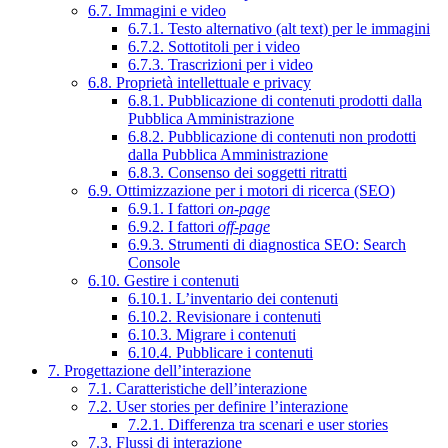
6.7. Immagini e video
6.7.1. Testo alternativo (alt text) per le immagini
6.7.2. Sottotitoli per i video
6.7.3. Trascrizioni per i video
6.8. Proprietà intellettuale e privacy
6.8.1. Pubblicazione di contenuti prodotti dalla
Pubblica Amministrazione
6.8.2. Pubblicazione di contenuti non prodotti
dalla Pubblica Amministrazione
6.8.3. Consenso dei soggetti ritratti
6.9. Ottimizzazione per i motori di ricerca (SEO)
6.9.1. I fattori
on-page
6.9.2. I fattori
off-page
6.9.3. Strumenti di diagnostica SEO: Search
Console
6.10. Gestire i contenuti
6.10.1. L’inventario dei contenuti
6.10.2. Revisionare i contenuti
6.10.3. Migrare i contenuti
6.10.4. Pubblicare i contenuti
7. Progettazione dell’interazione
7.1. Caratteristiche dell’interazione
7.2. User stories per definire l’interazione
7.2.1. Differenza tra scenari e user stories
7.3. Flussi di interazione