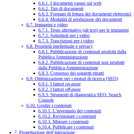
6.6.1. I documenti vanno sul web
6.6.2. Tipi di documenti
6.6.3. Formato di lettura dei documenti elettronici
6.6.4. Modalità di produzione dei documenti
6.7. Immagini e video
6.7.1. Testo alternativo (alt text) per le immagini
6.7.2. Sottotitoli per i video
6.7.3. Trascrizioni per i video
6.8. Proprietà intellettuale e privacy
6.8.1. Pubblicazione di contenuti prodotti dalla
Pubblica Amministrazione
6.8.2. Pubblicazione di contenuti non prodotti
dalla Pubblica Amministrazione
6.8.3. Consenso dei soggetti ritratti
6.9. Ottimizzazione per i motori di ricerca (SEO)
6.9.1. I fattori
on-page
6.9.2. I fattori
off-page
6.9.3. Strumenti di diagnostica SEO: Search
Console
6.10. Gestire i contenuti
6.10.1. L’inventario dei contenuti
6.10.2. Revisionare i contenuti
6.10.3. Migrare i contenuti
6.10.4. Pubblicare i contenuti
7. Progettazione dell’interazione