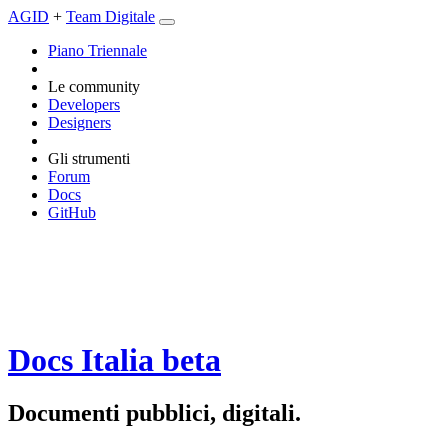
AGID
+
Team Digitale
Piano Triennale
Le community
Developers
Designers
Gli strumenti
Forum
Docs
GitHub
Docs Italia
beta
Documenti pubblici, digitali.