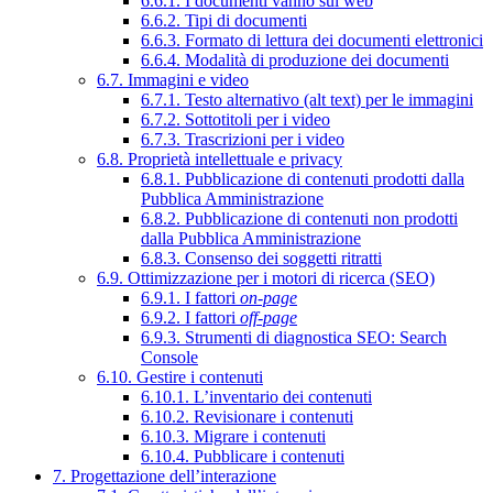
6.6.1. I documenti vanno sul web
6.6.2. Tipi di documenti
6.6.3. Formato di lettura dei documenti elettronici
6.6.4. Modalità di produzione dei documenti
6.7. Immagini e video
6.7.1. Testo alternativo (alt text) per le immagini
6.7.2. Sottotitoli per i video
6.7.3. Trascrizioni per i video
6.8. Proprietà intellettuale e privacy
6.8.1. Pubblicazione di contenuti prodotti dalla
Pubblica Amministrazione
6.8.2. Pubblicazione di contenuti non prodotti
dalla Pubblica Amministrazione
6.8.3. Consenso dei soggetti ritratti
6.9. Ottimizzazione per i motori di ricerca (SEO)
6.9.1. I fattori
on-page
6.9.2. I fattori
off-page
6.9.3. Strumenti di diagnostica SEO: Search
Console
6.10. Gestire i contenuti
6.10.1. L’inventario dei contenuti
6.10.2. Revisionare i contenuti
6.10.3. Migrare i contenuti
6.10.4. Pubblicare i contenuti
7. Progettazione dell’interazione