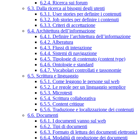
6.2.4. Ricerca sui forum
6.3. Dalla ricerca ai bisogni degli utenti
6.3.1. User stories per definire i contenuti
6.3.2. Job stories per definire i contenuti
6.3.3. Criteri di accettazione
6.4. Architettura dell’informazione
6.4.1. Definire l’architettura dell’informazione
6.4.2. Alberatura
6.4.3. Flussi di interazione
6.4.4. Sistemi di navigazione
6.4.5. Tipologie di contenuto (content type)
6.4.6. Ontologie e standard
6.4.7. Vocabolari controllati e tassonomie
6.5. Scrittura e linguaggio
6.5.1. Come leggono le persone sul web
6.5.2. Le regole per un linguaggio semplice
6.5.3. Microtesti
6.5.4. Scrittura collaborativa
6.5.5. Content critique
6.5.6. Traduzione e localizzazione dei contenuti
6.6. Documenti
6.6.1. I documenti vanno sul web
6.6.2. Tipi di documenti
6.6.3. Formato di lettura dei documenti elettronici
6.6.4. Modalità di produzione dei documenti