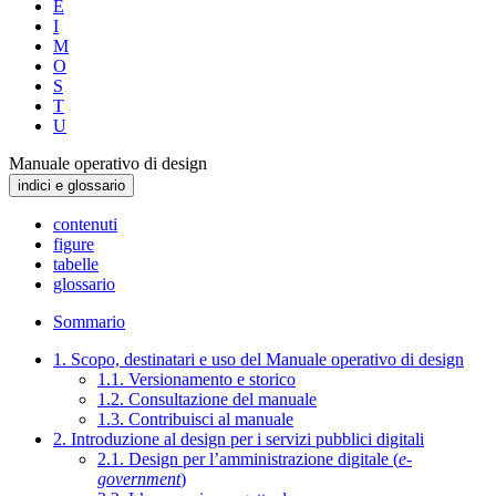
E
I
M
O
S
T
U
Manuale operativo di design
indici e glossario
contenuti
figure
tabelle
glossario
Sommario
1. Scopo, destinatari e uso del Manuale operativo di design
1.1. Versionamento e storico
1.2. Consultazione del manuale
1.3. Contribuisci al manuale
2. Introduzione al design per i servizi pubblici digitali
2.1. Design per l’amministrazione digitale (
e-
government
)