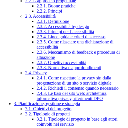
2.2. L’approccio progettuale
2.2.1. Buone pratiche
2.2.2. Principi
2.3. Accessibilità
2.3.1. Definizione
2.3.2. Accessibilità by design
2.3.3. Principi per l’accessibilità
2.3.4. Linee guida e criteri di successo
2.3.5. Come rilasciare una dichiarazione di
accessibilità
2.3.6. Meccanismo di feedback e procedura di
attuazione
2.3.7. Obiettivi accessibilità
2.3.8. Normativa e approfondimenti
2.4. Privacy
2.4.1. Come rispettare la privacy sin dalla
progettazione di un sito o servizio digitale
2.4.2. Richiedi il consenso quando necessario
2.4.3. Le basi del sito web: architettura,
informativa privacy, riferimenti DPO
3. Pianificazione, gestione e strategia
3.1. Obiettivi del progetto
3.2. Tipologie di progetti
3.2.1. Tipologie di progetto in base agli attori
coinvolti nel servizio