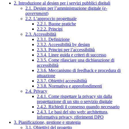
2. Introduzione al design per i servizi pubblici digitali
2.1. Design per l’amministrazione digitale (
e-
government
)
2.2. L’approccio progettuale
2.2.1. Buone pratiche
2.2.2. Principi
2.3. Accessibilità
2.3.1. Definizione
2.3.2. Accessibilità by design
2.3.3. Principi per l’accessibilità
2.3.4. Linee guida e criteri di successo
2.3.5. Come rilasciare una dichiarazione di
accessibilità
2.3.6. Meccanismo di feedback e procedura di
attuazione
2.3.7. Obiettivi accessibilità
2.3.8. Normativa e approfondimenti
2.4. Privacy
2.4.1. Come rispettare la privacy sin dalla
progettazione di un sito o servizio digitale
2.4.2. Richiedi il consenso quando necessario
2.4.3. Le basi del sito web: architettura,
informativa privacy, riferimenti DPO
3. Pianificazione, gestione e strategia
3.1. Obiettivi del progetto