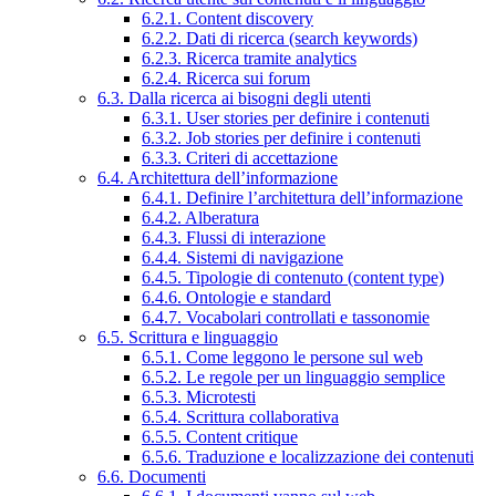
6.2.1. Content discovery
6.2.2. Dati di ricerca (search keywords)
6.2.3. Ricerca tramite analytics
6.2.4. Ricerca sui forum
6.3. Dalla ricerca ai bisogni degli utenti
6.3.1. User stories per definire i contenuti
6.3.2. Job stories per definire i contenuti
6.3.3. Criteri di accettazione
6.4. Architettura dell’informazione
6.4.1. Definire l’architettura dell’informazione
6.4.2. Alberatura
6.4.3. Flussi di interazione
6.4.4. Sistemi di navigazione
6.4.5. Tipologie di contenuto (content type)
6.4.6. Ontologie e standard
6.4.7. Vocabolari controllati e tassonomie
6.5. Scrittura e linguaggio
6.5.1. Come leggono le persone sul web
6.5.2. Le regole per un linguaggio semplice
6.5.3. Microtesti
6.5.4. Scrittura collaborativa
6.5.5. Content critique
6.5.6. Traduzione e localizzazione dei contenuti
6.6. Documenti