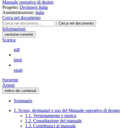
Manuale operativo di design
Progetto:
Designers Italia
Amministrazione:
italia
Cerca nel documento
Cerca nel documento
Informazioni
versione-corrente
Scarica
pdf
html
epub
Sorgente
Azioni
indice dei contenuti
Sommario
1. Scopo, destinatari e uso del Manuale operativo di design
1.1. Versionamento e storico
1.2. Consultazione del manuale
1.3. Contribuisci al manuale