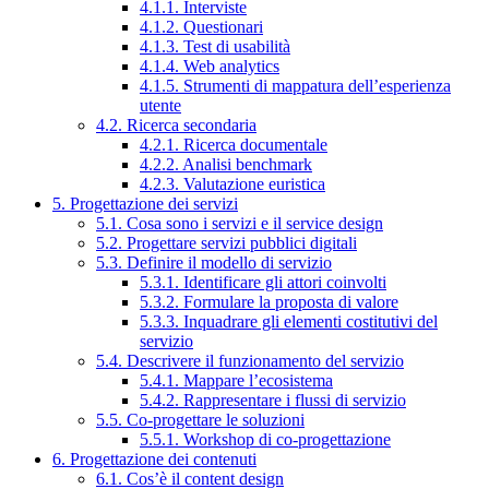
4.1.1. Interviste
4.1.2. Questionari
4.1.3. Test di usabilità
4.1.4. Web analytics
4.1.5. Strumenti di mappatura dell’esperienza
utente
4.2. Ricerca secondaria
4.2.1. Ricerca documentale
4.2.2. Analisi benchmark
4.2.3. Valutazione euristica
5. Progettazione dei servizi
5.1. Cosa sono i servizi e il service design
5.2. Progettare servizi pubblici digitali
5.3. Definire il modello di servizio
5.3.1. Identificare gli attori coinvolti
5.3.2. Formulare la proposta di valore
5.3.3. Inquadrare gli elementi costitutivi del
servizio
5.4. Descrivere il funzionamento del servizio
5.4.1. Mappare l’ecosistema
5.4.2. Rappresentare i flussi di servizio
5.5. Co-progettare le soluzioni
5.5.1. Workshop di co-progettazione
6. Progettazione dei contenuti
6.1. Cos’è il content design