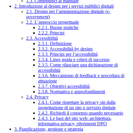
1.3. Contribuisci al manuale
2. Introduzione al design per i servizi pubblici digitali
2.1. Design per l’amministrazione digitale (
e-
government
)
2.2. L’approccio progettuale
2.2.1. Buone pratiche
2.2.2. Principi
2.3. Accessibilità
2.3.1. Definizione
2.3.2. Accessibilità by design
2.3.3. Principi per l’accessibilità
2.3.4. Linee guida e criteri di successo
2.3.5. Come rilasciare una dichiarazione di
accessibilità
2.3.6. Meccanismo di feedback e procedura di
attuazione
2.3.7. Obiettivi accessibilità
2.3.8. Normativa e approfondimenti
2.4. Privacy
2.4.1. Come rispettare la privacy sin dalla
progettazione di un sito o servizio digitale
2.4.2. Richiedi il consenso quando necessario
2.4.3. Le basi del sito web: architettura,
informativa privacy, riferimenti DPO
3. Pianificazione, gestione e strategia