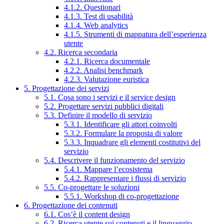
4.1.2. Questionari
4.1.3. Test di usabilità
4.1.4. Web analytics
4.1.5. Strumenti di mappatura dell’esperienza
utente
4.2. Ricerca secondaria
4.2.1. Ricerca documentale
4.2.2. Analisi benchmark
4.2.3. Valutazione euristica
5. Progettazione dei servizi
5.1. Cosa sono i servizi e il service design
5.2. Progettare servizi pubblici digitali
5.3. Definire il modello di servizio
5.3.1. Identificare gli attori coinvolti
5.3.2. Formulare la proposta di valore
5.3.3. Inquadrare gli elementi costitutivi del
servizio
5.4. Descrivere il funzionamento del servizio
5.4.1. Mappare l’ecosistema
5.4.2. Rappresentare i flussi di servizio
5.5. Co-progettare le soluzioni
5.5.1. Workshop di co-progettazione
6. Progettazione dei contenuti
6.1. Cos’è il content design
6.2. Ricerca utente sui contenuti e il linguaggio