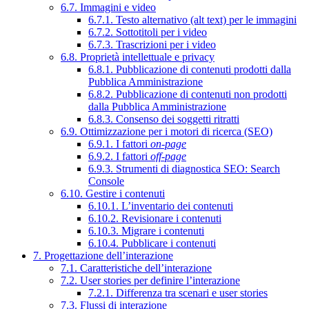
6.7. Immagini e video
6.7.1. Testo alternativo (alt text) per le immagini
6.7.2. Sottotitoli per i video
6.7.3. Trascrizioni per i video
6.8. Proprietà intellettuale e privacy
6.8.1. Pubblicazione di contenuti prodotti dalla
Pubblica Amministrazione
6.8.2. Pubblicazione di contenuti non prodotti
dalla Pubblica Amministrazione
6.8.3. Consenso dei soggetti ritratti
6.9. Ottimizzazione per i motori di ricerca (SEO)
6.9.1. I fattori
on-page
6.9.2. I fattori
off-page
6.9.3. Strumenti di diagnostica SEO: Search
Console
6.10. Gestire i contenuti
6.10.1. L’inventario dei contenuti
6.10.2. Revisionare i contenuti
6.10.3. Migrare i contenuti
6.10.4. Pubblicare i contenuti
7. Progettazione dell’interazione
7.1. Caratteristiche dell’interazione
7.2. User stories per definire l’interazione
7.2.1. Differenza tra scenari e user stories
7.3. Flussi di interazione