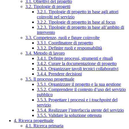
3.1. Obiettivi del progetto
3.2. Tipologie di progetti
3.2.1. Tipologie di progetto in base agli attori
coinvolti nel servizio
3.2.2. Tipologie di progetto in base al focus
3.2.3. Tipologie di progetto in base all’ambito di
intervento
3.3. Competenze, ruoli e figure coinvolte
3.3.1. Coordinatore di progetto
3.3.2. Definire ruoli e responsabilità
3.4. Metodo di lavoro
3.4.1. Definire processi, strumenti e rituali
3.4.2. Curare la documentazione di progetto
3.4.3. Organizzare tavoli tecnici collaborativi
3.4.4. Prendere decisioni
3.5. Il processo progettuale
3.5.1. Organizzare il progetto e la sua gestione
3.5.2. Comprendere il contesto d’uso del servizio
pubblico
3.5.3. Progettare i processi e i
touchpoint
del
servizio
3.5.4. Realizzare l’interfaccia utente del servizio
3.5.5. Validare la soluzione ottenuta
4. Ricerca progettuale
4.1. Ricerca primaria