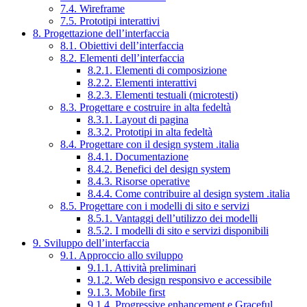
7.4. Wireframe
7.5. Prototipi interattivi
8. Progettazione dell’interfaccia
8.1. Obiettivi dell’interfaccia
8.2. Elementi dell’interfaccia
8.2.1. Elementi di composizione
8.2.2. Elementi interattivi
8.2.3. Elementi testuali (microtesti)
8.3. Progettare e costruire in alta fedeltà
8.3.1. Layout di pagina
8.3.2. Prototipi in alta fedeltà
8.4. Progettare con il design system .italia
8.4.1. Documentazione
8.4.2. Benefici del design system
8.4.3. Risorse operative
8.4.4. Come contribuire al design system .italia
8.5. Progettare con i modelli di sito e servizi
8.5.1. Vantaggi dell’utilizzo dei modelli
8.5.2. I modelli di sito e servizi disponibili
9. Sviluppo dell’interfaccia
9.1. Approccio allo sviluppo
9.1.1. Attività preliminari
9.1.2. Web design responsivo e accessibile
9.1.3. Mobile first
9.1.4. Progressive enhancement e Graceful