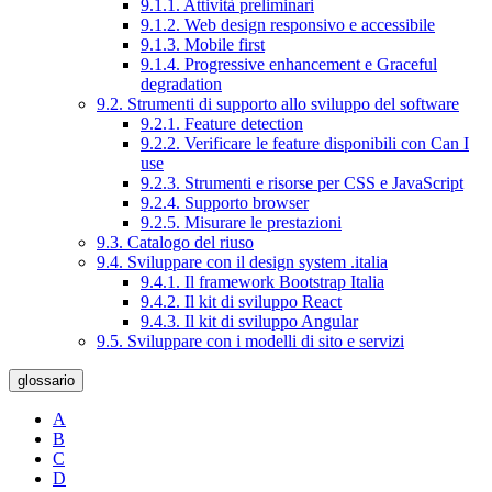
9.1.1. Attività preliminari
9.1.2. Web design responsivo e accessibile
9.1.3. Mobile first
9.1.4. Progressive enhancement e Graceful
degradation
9.2. Strumenti di supporto allo sviluppo del software
9.2.1. Feature detection
9.2.2. Verificare le feature disponibili con Can I
use
9.2.3. Strumenti e risorse per CSS e JavaScript
9.2.4. Supporto browser
9.2.5. Misurare le prestazioni
9.3. Catalogo del riuso
9.4. Sviluppare con il design system .italia
9.4.1. Il framework Bootstrap Italia
9.4.2. Il kit di sviluppo React
9.4.3. Il kit di sviluppo Angular
9.5. Sviluppare con i modelli di sito e servizi
glossario
A
B
C
D