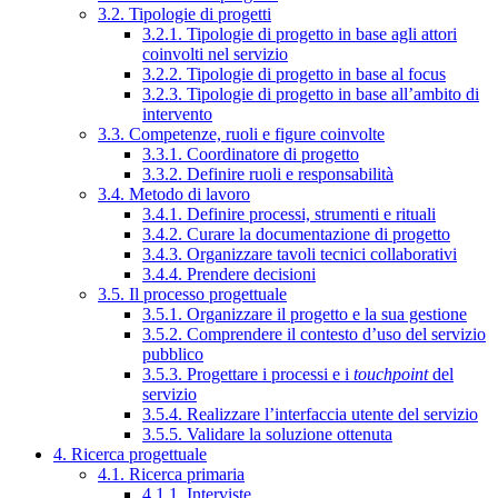
3.2. Tipologie di progetti
3.2.1. Tipologie di progetto in base agli attori
coinvolti nel servizio
3.2.2. Tipologie di progetto in base al focus
3.2.3. Tipologie di progetto in base all’ambito di
intervento
3.3. Competenze, ruoli e figure coinvolte
3.3.1. Coordinatore di progetto
3.3.2. Definire ruoli e responsabilità
3.4. Metodo di lavoro
3.4.1. Definire processi, strumenti e rituali
3.4.2. Curare la documentazione di progetto
3.4.3. Organizzare tavoli tecnici collaborativi
3.4.4. Prendere decisioni
3.5. Il processo progettuale
3.5.1. Organizzare il progetto e la sua gestione
3.5.2. Comprendere il contesto d’uso del servizio
pubblico
3.5.3. Progettare i processi e i
touchpoint
del
servizio
3.5.4. Realizzare l’interfaccia utente del servizio
3.5.5. Validare la soluzione ottenuta
4. Ricerca progettuale
4.1. Ricerca primaria
4.1.1. Interviste