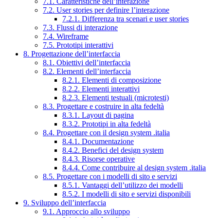
7.1. Caratteristiche dell’interazione
7.2. User stories per definire l’interazione
7.2.1. Differenza tra scenari e user stories
7.3. Flussi di interazione
7.4. Wireframe
7.5. Prototipi interattivi
8. Progettazione dell’interfaccia
8.1. Obiettivi dell’interfaccia
8.2. Elementi dell’interfaccia
8.2.1. Elementi di composizione
8.2.2. Elementi interattivi
8.2.3. Elementi testuali (microtesti)
8.3. Progettare e costruire in alta fedeltà
8.3.1. Layout di pagina
8.3.2. Prototipi in alta fedeltà
8.4. Progettare con il design system .italia
8.4.1. Documentazione
8.4.2. Benefici del design system
8.4.3. Risorse operative
8.4.4. Come contribuire al design system .italia
8.5. Progettare con i modelli di sito e servizi
8.5.1. Vantaggi dell’utilizzo dei modelli
8.5.2. I modelli di sito e servizi disponibili
9. Sviluppo dell’interfaccia
9.1. Approccio allo sviluppo