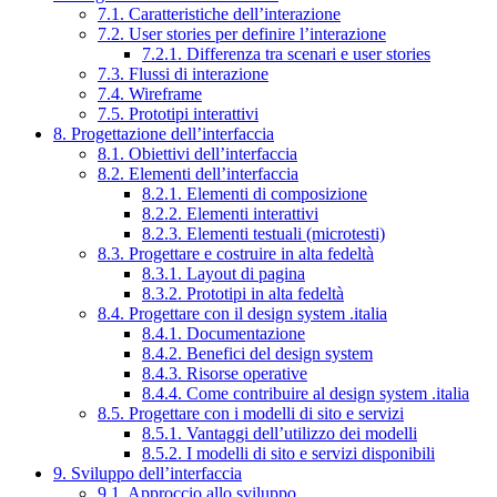
7.1. Caratteristiche dell’interazione
7.2. User stories per definire l’interazione
7.2.1. Differenza tra scenari e user stories
7.3. Flussi di interazione
7.4. Wireframe
7.5. Prototipi interattivi
8. Progettazione dell’interfaccia
8.1. Obiettivi dell’interfaccia
8.2. Elementi dell’interfaccia
8.2.1. Elementi di composizione
8.2.2. Elementi interattivi
8.2.3. Elementi testuali (microtesti)
8.3. Progettare e costruire in alta fedeltà
8.3.1. Layout di pagina
8.3.2. Prototipi in alta fedeltà
8.4. Progettare con il design system .italia
8.4.1. Documentazione
8.4.2. Benefici del design system
8.4.3. Risorse operative
8.4.4. Come contribuire al design system .italia
8.5. Progettare con i modelli di sito e servizi
8.5.1. Vantaggi dell’utilizzo dei modelli
8.5.2. I modelli di sito e servizi disponibili
9. Sviluppo dell’interfaccia
9.1. Approccio allo sviluppo