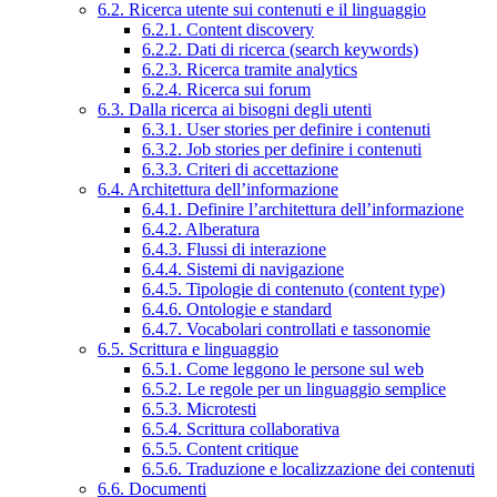
6.2. Ricerca utente sui contenuti e il linguaggio
6.2.1. Content discovery
6.2.2. Dati di ricerca (search keywords)
6.2.3. Ricerca tramite analytics
6.2.4. Ricerca sui forum
6.3. Dalla ricerca ai bisogni degli utenti
6.3.1. User stories per definire i contenuti
6.3.2. Job stories per definire i contenuti
6.3.3. Criteri di accettazione
6.4. Architettura dell’informazione
6.4.1. Definire l’architettura dell’informazione
6.4.2. Alberatura
6.4.3. Flussi di interazione
6.4.4. Sistemi di navigazione
6.4.5. Tipologie di contenuto (content type)
6.4.6. Ontologie e standard
6.4.7. Vocabolari controllati e tassonomie
6.5. Scrittura e linguaggio
6.5.1. Come leggono le persone sul web
6.5.2. Le regole per un linguaggio semplice
6.5.3. Microtesti
6.5.4. Scrittura collaborativa
6.5.5. Content critique
6.5.6. Traduzione e localizzazione dei contenuti
6.6. Documenti