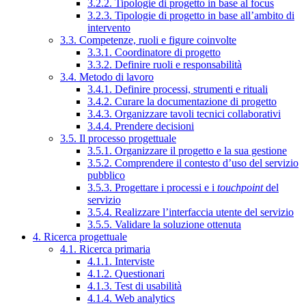
3.2.2. Tipologie di progetto in base al focus
3.2.3. Tipologie di progetto in base all’ambito di
intervento
3.3. Competenze, ruoli e figure coinvolte
3.3.1. Coordinatore di progetto
3.3.2. Definire ruoli e responsabilità
3.4. Metodo di lavoro
3.4.1. Definire processi, strumenti e rituali
3.4.2. Curare la documentazione di progetto
3.4.3. Organizzare tavoli tecnici collaborativi
3.4.4. Prendere decisioni
3.5. Il processo progettuale
3.5.1. Organizzare il progetto e la sua gestione
3.5.2. Comprendere il contesto d’uso del servizio
pubblico
3.5.3. Progettare i processi e i
touchpoint
del
servizio
3.5.4. Realizzare l’interfaccia utente del servizio
3.5.5. Validare la soluzione ottenuta
4. Ricerca progettuale
4.1. Ricerca primaria
4.1.1. Interviste
4.1.2. Questionari
4.1.3. Test di usabilità
4.1.4. Web analytics