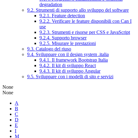
degradation
9.2. Strumenti di supporto allo sviluppo del software
9.2.1. Feature detection
9.2.2. Verificare le feature disponibili con Can I
use
9.2.3. Strumenti e risorse per CSS e JavaScript
9.2.4. Supporto browser
9.2.5. Misurare le prestazioni
9.3. Catalogo del riuso
9.4. Sviluppare con il design system .italia
9.4.1. Il framework Bootstrap Italia
9.4.2. Il kit di sviluppo React
9.4.3. Il kit di sviluppo Angular
9.5. Sviluppare con i modelli di sito e servizi
None
None
A
B
C
D
E
I
M