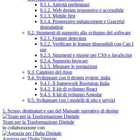
9.1.1. Attività preliminari
9.1.2. Web design responsivo e accessibile
9.1.3. Mobile first
9.1.4. Progressive enhancement e Graceful
degradation
9.2. Strumenti di supporto allo sviluppo del software
9.2.1. Feature detection
9.2.2. Verificare le feature disponibili con Can I
use
9.2.3. Strumenti e risorse per CSS e JavaScript
9.2.4. Supporto browser
9.2.5. Misurare le prestazioni
9.3. Catalogo del riuso
9.4. Sviluppare con il design system .italia
9.4.1. Il framework Bootstrap Italia
9.4.2. Il kit di sviluppo React
9.4.3. Il kit di sviluppo Angular
9.5. Sviluppare con i modelli di sito e servizi
1. Scopo, destinatari e uso del Manuale operativo di design
Team per la Trasformazione Digitale
in collaborazione con
Agenzia per l'Italia Digitale