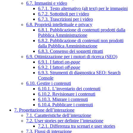
6.7. Immagini e video
6.7.1. Testo alternativo (alt text) per le immagini
6.7.2. Sottotitoli per i video
6.7.3. Trascrizioni per i video
6.8. Proprietà intellettuale e privacy
6.8.1. Pubblicazione di contenuti prodotti dalla
Pubblica Amministrazione
6.8.2. Pubblicazione di contenuti non prodotti
dalla Pubblica Amministrazione
6.8.3. Consenso dei soggetti ritratti
6.9. Ottimizzazione per i motori di ricerca (SEO)
6.9.1. I fattori
on-page
6.9.2. I fattori
off-page
6.9.3. Strumenti di diagnostica SEO: Search
Console
6.10. Gestire i contenuti
6.10.1. L’inventario dei contenuti
6.10.2. Revisionare i contenuti
6.10.3. Migrare i contenuti
6.10.4. Pubblicare i contenuti
7. Progettazione dell’interazione
7.1. Caratteristiche dell’interazione
7.2. User stories per definire l’interazione
7.2.1. Differenza tra scenari e user stories
7.3. Flussi di interazione