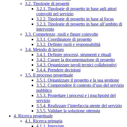
3.2. Tipologie di progetti
3.2.1. Tipologie di progetto in base agli attori
coinvolti nel servizio
3.2.2. Tipologie di progetto in base al focus
3.2.3. Tipologie di progetto in base all’ambito di
intervento
3.3. Competenze, ruoli e figure coinvolte
3.3.1. Coordinatore di progetto
3.3.2. Definire ruoli e responsabilità
3.4. Metodo di lavoro
3.4.1. Definire processi, strumenti e rituali
3.4.2. Curare la documentazione di progetto
3.4.3. Organizzare tavoli tecnici collaborativi
3.4.4. Prendere decisioni
3.5. Il processo progettuale
3.5.1. Organizzare il progetto e la sua gestione
3.5.2. Comprendere il contesto d’uso del servizio
pubblico
3.5.3. Progettare i processi e i
touchpoint
del
servizio
3.5.4. Realizzare l’interfaccia utente del servizio
3.5.5. Validare la soluzione ottenuta
4. Ricerca progettuale
4.1. Ricerca primaria
4.1.1. Interviste