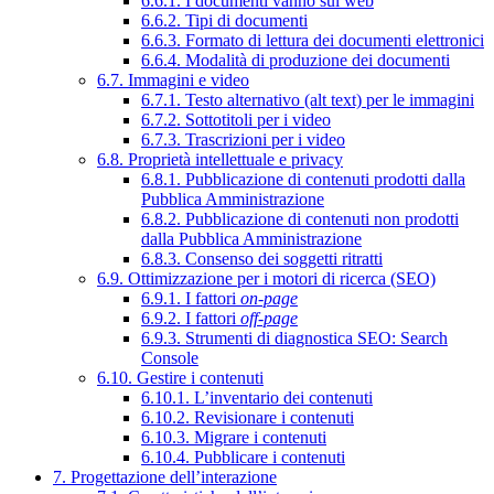
6.6.1. I documenti vanno sul web
6.6.2. Tipi di documenti
6.6.3. Formato di lettura dei documenti elettronici
6.6.4. Modalità di produzione dei documenti
6.7. Immagini e video
6.7.1. Testo alternativo (alt text) per le immagini
6.7.2. Sottotitoli per i video
6.7.3. Trascrizioni per i video
6.8. Proprietà intellettuale e privacy
6.8.1. Pubblicazione di contenuti prodotti dalla
Pubblica Amministrazione
6.8.2. Pubblicazione di contenuti non prodotti
dalla Pubblica Amministrazione
6.8.3. Consenso dei soggetti ritratti
6.9. Ottimizzazione per i motori di ricerca (SEO)
6.9.1. I fattori
on-page
6.9.2. I fattori
off-page
6.9.3. Strumenti di diagnostica SEO: Search
Console
6.10. Gestire i contenuti
6.10.1. L’inventario dei contenuti
6.10.2. Revisionare i contenuti
6.10.3. Migrare i contenuti
6.10.4. Pubblicare i contenuti
7. Progettazione dell’interazione