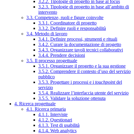
3.2.2. Tipologie di progetto in base al focus
3.2.3. Tipologie di progetto in base all’ambito di
intervento
3.3. Competenze, ruoli e figure coinvolte
3.3.1. Coordinatore di progetto
3.3.2. Definire ruoli e responsabilità
3.4. Metodo di lavoro
3.4.1. Definire processi, strumenti e rituali
3.4.2. Curare la documentazione di progetto
3.4.3. Organizzare tavoli tecnici collaborativi
3.4.4. Prendere decisioni
3.5. Il processo progettuale
3.5.1. Organizzare il progetto e la sua gestione
3.5.2. Comprendere il contesto d’uso del servizio
pubblico
3.5.3. Progettare i processi e i
touchpoint
del
servizio
3.5.4. Realizzare l’interfaccia utente del servizio
3.5.5. Validare la soluzione ottenuta
4. Ricerca progettuale
4.1. Ricerca primaria
4.1.1. Interviste
4.1.2. Questionari
4.1.3. Test di usabilità
4.1.4. Web analytics