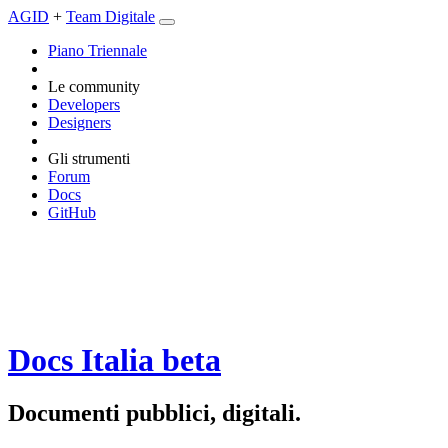
AGID
+
Team Digitale
Piano Triennale
Le community
Developers
Designers
Gli strumenti
Forum
Docs
GitHub
Docs Italia
beta
Documenti pubblici, digitali.