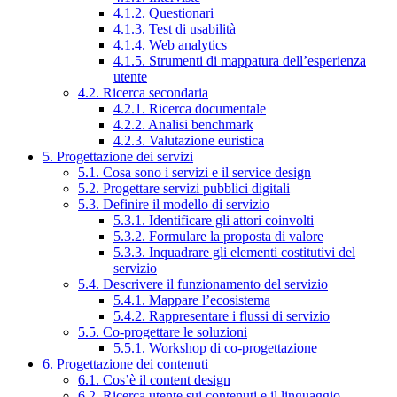
4.1.2. Questionari
4.1.3. Test di usabilità
4.1.4. Web analytics
4.1.5. Strumenti di mappatura dell’esperienza
utente
4.2. Ricerca secondaria
4.2.1. Ricerca documentale
4.2.2. Analisi benchmark
4.2.3. Valutazione euristica
5. Progettazione dei servizi
5.1. Cosa sono i servizi e il service design
5.2. Progettare servizi pubblici digitali
5.3. Definire il modello di servizio
5.3.1. Identificare gli attori coinvolti
5.3.2. Formulare la proposta di valore
5.3.3. Inquadrare gli elementi costitutivi del
servizio
5.4. Descrivere il funzionamento del servizio
5.4.1. Mappare l’ecosistema
5.4.2. Rappresentare i flussi di servizio
5.5. Co-progettare le soluzioni
5.5.1. Workshop di co-progettazione
6. Progettazione dei contenuti
6.1. Cos’è il content design
6.2. Ricerca utente sui contenuti e il linguaggio