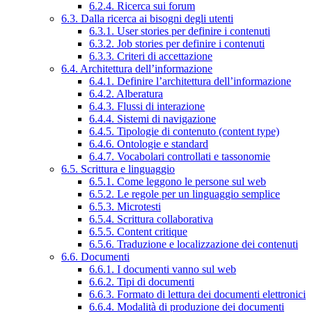
6.2.4. Ricerca sui forum
6.3. Dalla ricerca ai bisogni degli utenti
6.3.1. User stories per definire i contenuti
6.3.2. Job stories per definire i contenuti
6.3.3. Criteri di accettazione
6.4. Architettura dell’informazione
6.4.1. Definire l’architettura dell’informazione
6.4.2. Alberatura
6.4.3. Flussi di interazione
6.4.4. Sistemi di navigazione
6.4.5. Tipologie di contenuto (content type)
6.4.6. Ontologie e standard
6.4.7. Vocabolari controllati e tassonomie
6.5. Scrittura e linguaggio
6.5.1. Come leggono le persone sul web
6.5.2. Le regole per un linguaggio semplice
6.5.3. Microtesti
6.5.4. Scrittura collaborativa
6.5.5. Content critique
6.5.6. Traduzione e localizzazione dei contenuti
6.6. Documenti
6.6.1. I documenti vanno sul web
6.6.2. Tipi di documenti
6.6.3. Formato di lettura dei documenti elettronici
6.6.4. Modalità di produzione dei documenti