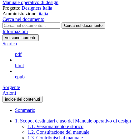
Manuale operativo di design
Progetto:
Designers Italia
Amministrazione:
italia
Cerca nel documento
Cerca nel documento
Informazioni
versione-corrente
Scarica
pdf
html
epub
Sorgente
Azioni
indice dei contenuti
Sommario
1. Scopo, destinatari e uso del Manuale operativo di design
1.1. Versionamento e storico
1.2. Consultazione del manuale
1.3. Contribuisci al manuale