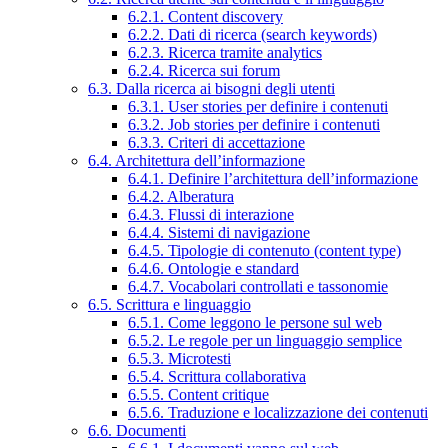
6.2.1. Content discovery
6.2.2. Dati di ricerca (search keywords)
6.2.3. Ricerca tramite analytics
6.2.4. Ricerca sui forum
6.3. Dalla ricerca ai bisogni degli utenti
6.3.1. User stories per definire i contenuti
6.3.2. Job stories per definire i contenuti
6.3.3. Criteri di accettazione
6.4. Architettura dell’informazione
6.4.1. Definire l’architettura dell’informazione
6.4.2. Alberatura
6.4.3. Flussi di interazione
6.4.4. Sistemi di navigazione
6.4.5. Tipologie di contenuto (content type)
6.4.6. Ontologie e standard
6.4.7. Vocabolari controllati e tassonomie
6.5. Scrittura e linguaggio
6.5.1. Come leggono le persone sul web
6.5.2. Le regole per un linguaggio semplice
6.5.3. Microtesti
6.5.4. Scrittura collaborativa
6.5.5. Content critique
6.5.6. Traduzione e localizzazione dei contenuti
6.6. Documenti