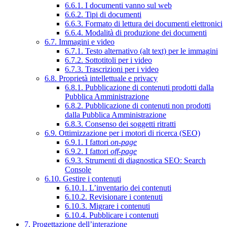
6.6.1. I documenti vanno sul web
6.6.2. Tipi di documenti
6.6.3. Formato di lettura dei documenti elettronici
6.6.4. Modalità di produzione dei documenti
6.7. Immagini e video
6.7.1. Testo alternativo (alt text) per le immagini
6.7.2. Sottotitoli per i video
6.7.3. Trascrizioni per i video
6.8. Proprietà intellettuale e privacy
6.8.1. Pubblicazione di contenuti prodotti dalla
Pubblica Amministrazione
6.8.2. Pubblicazione di contenuti non prodotti
dalla Pubblica Amministrazione
6.8.3. Consenso dei soggetti ritratti
6.9. Ottimizzazione per i motori di ricerca (SEO)
6.9.1. I fattori
on-page
6.9.2. I fattori
off-page
6.9.3. Strumenti di diagnostica SEO: Search
Console
6.10. Gestire i contenuti
6.10.1. L’inventario dei contenuti
6.10.2. Revisionare i contenuti
6.10.3. Migrare i contenuti
6.10.4. Pubblicare i contenuti
7. Progettazione dell’interazione