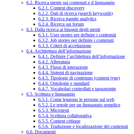
6.2. Ricerca utente sui contenuti e il linguaggio
6.2.1. Content discovery
6.2.2. Dati di ricerca (search keywords)
6.2.3. Ricerca tramite analytics
6.2.4. Ricerca sui forum
6.3. Dalla ricerca ai bisogni degli utenti
6.3.1. User stories per definire i contenuti
6.3.2. Job stories per definire i contenuti
6.3.3. Criteri di accettazione
6.4. Architettura dell’informazione
6.4.1. Definire l’architettura dell’informazione
6.4.2. Alberatura
6.4.3. Flussi di interazione
6.4.4. Sistemi di navigazione
6.4.5. Tipologie di contenuto (content type)
6.4.6. Ontologie e standard
6.4.7. Vocabolari controllati e tassonomie
6.5. Scrittura e linguaggio
6.5.1. Come leggono le persone sul web
6.5.2. Le regole per un linguaggio semplice
6.5.3. Microtesti
6.5.4. Scrittura collaborativa
6.5.5. Content critique
6.5.6. Traduzione e localizzazione dei contenuti
6.6. Documenti