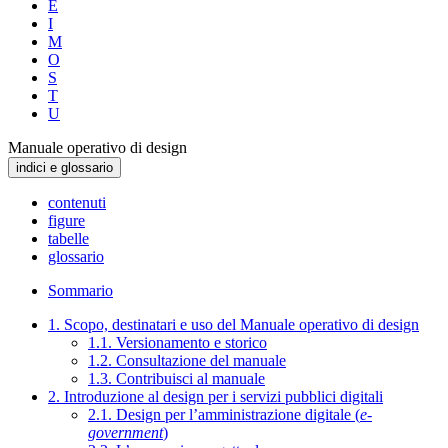
E
I
M
O
S
T
U
Manuale operativo di design
indici e glossario
contenuti
figure
tabelle
glossario
Sommario
1. Scopo, destinatari e uso del Manuale operativo di design
1.1. Versionamento e storico
1.2. Consultazione del manuale
1.3. Contribuisci al manuale
2. Introduzione al design per i servizi pubblici digitali
2.1. Design per l’amministrazione digitale (
e-
government
)