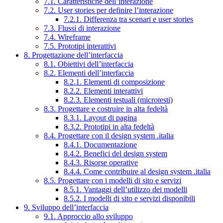
7.1. Caratteristiche dell’interazione
7.2. User stories per definire l’interazione
7.2.1. Differenza tra scenari e user stories
7.3. Flussi di interazione
7.4. Wireframe
7.5. Prototipi interattivi
8. Progettazione dell’interfaccia
8.1. Obiettivi dell’interfaccia
8.2. Elementi dell’interfaccia
8.2.1. Elementi di composizione
8.2.2. Elementi interattivi
8.2.3. Elementi testuali (microtesti)
8.3. Progettare e costruire in alta fedeltà
8.3.1. Layout di pagina
8.3.2. Prototipi in alta fedeltà
8.4. Progettare con il design system .italia
8.4.1. Documentazione
8.4.2. Benefici del design system
8.4.3. Risorse operative
8.4.4. Come contribuire al design system .italia
8.5. Progettare con i modelli di sito e servizi
8.5.1. Vantaggi dell’utilizzo dei modelli
8.5.2. I modelli di sito e servizi disponibili
9. Sviluppo dell’interfaccia
9.1. Approccio allo sviluppo