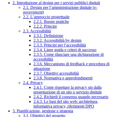
2. Introduzione al design per i servizi pubblici digitali
2.1. Design per l’amministrazione digitale (
e-
government
)
2.2. L’approccio progettuale
2.2.1. Buone pratiche
2.2.2. Principi
2.3. Accessibilità
2.3.1. Definizione
2.3.2. Accessibilità by design
2.3.3. Principi per l’accessibilità
2.3.4. Linee guida e criteri di successo
2.3.5. Come rilasciare una dichiarazione di
accessibilità
2.3.6. Meccanismo di feedback e procedura di
attuazione
2.3.7. Obiettivi accessibilità
2.3.8. Normativa e approfondimenti
2.4. Privacy
2.4.1. Come rispettare la privacy sin dalla
progettazione di un sito o servizio digitale
2.4.2. Richiedi il consenso quando necessario
2.4.3. Le basi del sito web: architettura,
informativa privacy, riferimenti DPO
3. Pianificazione, gestione e strategia
3.1. Obiettivi del progetto