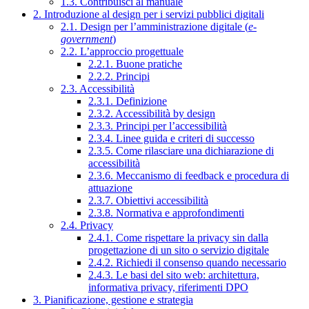
1.3. Contribuisci al manuale
2. Introduzione al design per i servizi pubblici digitali
2.1. Design per l’amministrazione digitale (
e-
government
)
2.2. L’approccio progettuale
2.2.1. Buone pratiche
2.2.2. Principi
2.3. Accessibilità
2.3.1. Definizione
2.3.2. Accessibilità by design
2.3.3. Principi per l’accessibilità
2.3.4. Linee guida e criteri di successo
2.3.5. Come rilasciare una dichiarazione di
accessibilità
2.3.6. Meccanismo di feedback e procedura di
attuazione
2.3.7. Obiettivi accessibilità
2.3.8. Normativa e approfondimenti
2.4. Privacy
2.4.1. Come rispettare la privacy sin dalla
progettazione di un sito o servizio digitale
2.4.2. Richiedi il consenso quando necessario
2.4.3. Le basi del sito web: architettura,
informativa privacy, riferimenti DPO
3. Pianificazione, gestione e strategia