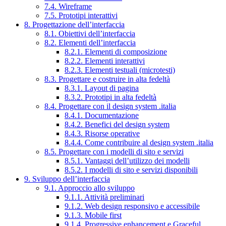
7.4. Wireframe
7.5. Prototipi interattivi
8. Progettazione dell’interfaccia
8.1. Obiettivi dell’interfaccia
8.2. Elementi dell’interfaccia
8.2.1. Elementi di composizione
8.2.2. Elementi interattivi
8.2.3. Elementi testuali (microtesti)
8.3. Progettare e costruire in alta fedeltà
8.3.1. Layout di pagina
8.3.2. Prototipi in alta fedeltà
8.4. Progettare con il design system .italia
8.4.1. Documentazione
8.4.2. Benefici del design system
8.4.3. Risorse operative
8.4.4. Come contribuire al design system .italia
8.5. Progettare con i modelli di sito e servizi
8.5.1. Vantaggi dell’utilizzo dei modelli
8.5.2. I modelli di sito e servizi disponibili
9. Sviluppo dell’interfaccia
9.1. Approccio allo sviluppo
9.1.1. Attività preliminari
9.1.2. Web design responsivo e accessibile
9.1.3. Mobile first
9.1.4. Progressive enhancement e Graceful