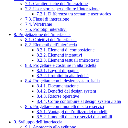
7.1. Caratteristiche dell’interazione
7.2. User stories per definire l’interazione
7.2.1. Differenza tra scenari e user stories
7.3. Flussi di interazione
7.4. Wireframe
7.5. Prototipi interattivi
8. Progettazione dell’interfaccia
8.1. Obiettivi dell’interfaccia
8.2. Elementi dell’interfaccia
8.2.1. Elementi di composizione
8.2.2. Elementi interattivi
8.2.3. Elementi testuali (microtesti)
8.3. Progettare e costruire in alta fedeltà
8.3.1. Layout di pagina
8.3.2. Prototipi in alta fedeltà
8.4. Progettare con il design system .italia
8.4.1. Documentazione
8.4.2. Benefici del design system
8.4.3. Risorse operative
8.4.4. Come contribuire al design system .italia
8.5. Progettare con i modelli di sito e servizi
8.5.1. Vantaggi dell’utilizzo dei modelli
8.5.2. I modelli di sito e servizi disponibili
9. Sviluppo dell’interfaccia
9.1. Approccio allo sviluppo