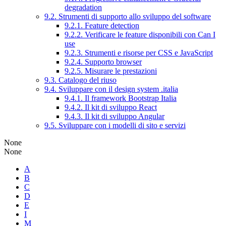
degradation
9.2. Strumenti di supporto allo sviluppo del software
9.2.1. Feature detection
9.2.2. Verificare le feature disponibili con Can I
use
9.2.3. Strumenti e risorse per CSS e JavaScript
9.2.4. Supporto browser
9.2.5. Misurare le prestazioni
9.3. Catalogo del riuso
9.4. Sviluppare con il design system .italia
9.4.1. Il framework Bootstrap Italia
9.4.2. Il kit di sviluppo React
9.4.3. Il kit di sviluppo Angular
9.5. Sviluppare con i modelli di sito e servizi
None
None
A
B
C
D
E
I
M