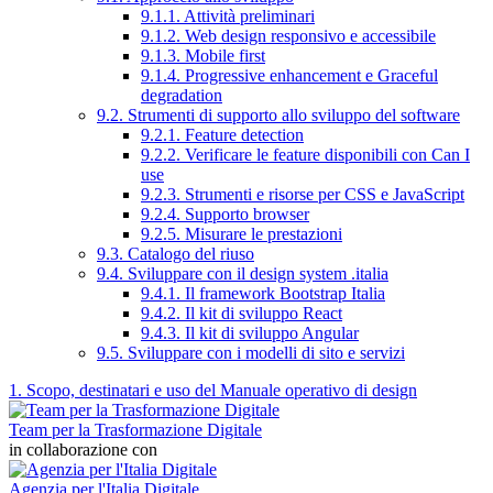
9.1.1. Attività preliminari
9.1.2. Web design responsivo e accessibile
9.1.3. Mobile first
9.1.4. Progressive enhancement e Graceful
degradation
9.2. Strumenti di supporto allo sviluppo del software
9.2.1. Feature detection
9.2.2. Verificare le feature disponibili con Can I
use
9.2.3. Strumenti e risorse per CSS e JavaScript
9.2.4. Supporto browser
9.2.5. Misurare le prestazioni
9.3. Catalogo del riuso
9.4. Sviluppare con il design system .italia
9.4.1. Il framework Bootstrap Italia
9.4.2. Il kit di sviluppo React
9.4.3. Il kit di sviluppo Angular
9.5. Sviluppare con i modelli di sito e servizi
1. Scopo, destinatari e uso del Manuale operativo di design
Team per la Trasformazione Digitale
in collaborazione con
Agenzia per l'Italia Digitale