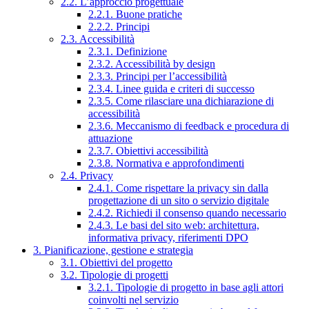
2.2. L’approccio progettuale
2.2.1. Buone pratiche
2.2.2. Principi
2.3. Accessibilità
2.3.1. Definizione
2.3.2. Accessibilità by design
2.3.3. Principi per l’accessibilità
2.3.4. Linee guida e criteri di successo
2.3.5. Come rilasciare una dichiarazione di
accessibilità
2.3.6. Meccanismo di feedback e procedura di
attuazione
2.3.7. Obiettivi accessibilità
2.3.8. Normativa e approfondimenti
2.4. Privacy
2.4.1. Come rispettare la privacy sin dalla
progettazione di un sito o servizio digitale
2.4.2. Richiedi il consenso quando necessario
2.4.3. Le basi del sito web: architettura,
informativa privacy, riferimenti DPO
3. Pianificazione, gestione e strategia
3.1. Obiettivi del progetto
3.2. Tipologie di progetti
3.2.1. Tipologie di progetto in base agli attori
coinvolti nel servizio