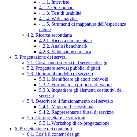
4.1.1. Interviste
4.1.2. Questionari
4.1.3. Test di usabilità
4.1.4. Web analytics
4.1.5. Strumenti di mappatura dell’esperienza
utente
4.2. Ricerca secondaria
4.2.1. Ricerca documentale
4.2.2. Analisi benchmark
4.2.3. Valutazione euristica
5. Progettazione dei servizi
5.1. Cosa sono i servizi e il service design
5.2. Progettare servizi pubblici digitali
5.3. Definire il modello di servizio
5.3.1. Identificare gli attori coinvolti
5.3.2. Formulare la proposta di valore
5.3.3. Inquadrare gli elementi costitutivi del
servizio
5.4. Descrivere il funzionamento del servizio
5.4.1. Mappare l’ecosistema
5.4.2. Rappresentare i flussi di servizio
5.5. Co-progettare le soluzioni
5.5.1. Workshop di co-progettazione
6. Progettazione dei contenuti
6.1. Cos’è il content design