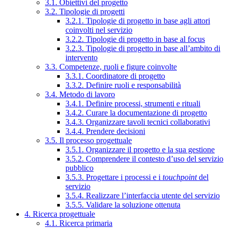
3.1. Obiettivi del progetto
3.2. Tipologie di progetti
3.2.1. Tipologie di progetto in base agli attori
coinvolti nel servizio
3.2.2. Tipologie di progetto in base al focus
3.2.3. Tipologie di progetto in base all’ambito di
intervento
3.3. Competenze, ruoli e figure coinvolte
3.3.1. Coordinatore di progetto
3.3.2. Definire ruoli e responsabilità
3.4. Metodo di lavoro
3.4.1. Definire processi, strumenti e rituali
3.4.2. Curare la documentazione di progetto
3.4.3. Organizzare tavoli tecnici collaborativi
3.4.4. Prendere decisioni
3.5. Il processo progettuale
3.5.1. Organizzare il progetto e la sua gestione
3.5.2. Comprendere il contesto d’uso del servizio
pubblico
3.5.3. Progettare i processi e i
touchpoint
del
servizio
3.5.4. Realizzare l’interfaccia utente del servizio
3.5.5. Validare la soluzione ottenuta
4. Ricerca progettuale
4.1. Ricerca primaria