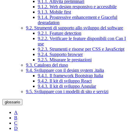
9.1.1. Attività preliminari
9.1.2. Web design responsivo e accessibile
9.1.3. Mobile first
9.1.4. Progressive enhancement e Graceful
degradation
9.2. Strumenti di supporto allo sviluppo del software
9.2.1. Feature detection
9.2.2. Verificare le feature disponibili con Can I
use
9.2.3. Strumenti e risorse per CSS e JavaScript
9.2.4. Supporto browser
9.2.5. Misurare le prestazioni
9.3. Catalogo del riuso
9.4. Sviluppare con il design system .italia
9.4.1. Il framework Bootstrap Italia
9.4.2. Il kit di sviluppo React
9.4.3. Il kit di sviluppo Angular
9.5. Sviluppare con i modelli di sito e servizi
glossario
A
B
C
D