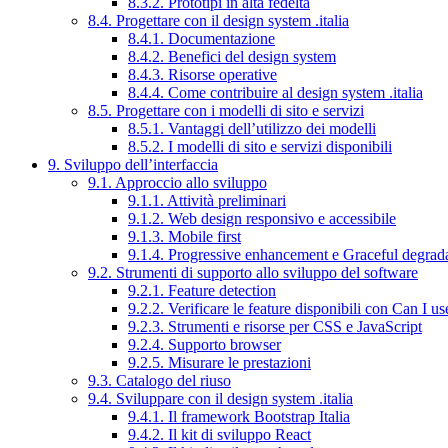
8.3.2. Prototipi in alta fedeltà
8.4. Progettare con il design system .italia
8.4.1. Documentazione
8.4.2. Benefici del design system
8.4.3. Risorse operative
8.4.4. Come contribuire al design system .italia
8.5. Progettare con i modelli di sito e servizi
8.5.1. Vantaggi dell’utilizzo dei modelli
8.5.2. I modelli di sito e servizi disponibili
9. Sviluppo dell’interfaccia
9.1. Approccio allo sviluppo
9.1.1. Attività preliminari
9.1.2. Web design responsivo e accessibile
9.1.3. Mobile first
9.1.4. Progressive enhancement e Graceful degrad
9.2. Strumenti di supporto allo sviluppo del software
9.2.1. Feature detection
9.2.2. Verificare le feature disponibili con Can I us
9.2.3. Strumenti e risorse per CSS e JavaScript
9.2.4. Supporto browser
9.2.5. Misurare le prestazioni
9.3. Catalogo del riuso
9.4. Sviluppare con il design system .italia
9.4.1. Il framework Bootstrap Italia
9.4.2. Il kit di sviluppo React