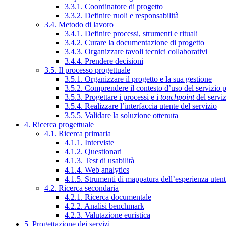
3.3.1. Coordinatore di progetto
3.3.2. Definire ruoli e responsabilità
3.4. Metodo di lavoro
3.4.1. Definire processi, strumenti e rituali
3.4.2. Curare la documentazione di progetto
3.4.3. Organizzare tavoli tecnici collaborativi
3.4.4. Prendere decisioni
3.5. Il processo progettuale
3.5.1. Organizzare il progetto e la sua gestione
3.5.2. Comprendere il contesto d’uso del servizio 
3.5.3. Progettare i processi e i
touchpoint
del servi
3.5.4. Realizzare l’interfaccia utente del servizio
3.5.5. Validare la soluzione ottenuta
4. Ricerca progettuale
4.1. Ricerca primaria
4.1.1. Interviste
4.1.2. Questionari
4.1.3. Test di usabilità
4.1.4. Web analytics
4.1.5. Strumenti di mappatura dell’esperienza uten
4.2. Ricerca secondaria
4.2.1. Ricerca documentale
4.2.2. Analisi benchmark
4.2.3. Valutazione euristica
5. Progettazione dei servizi