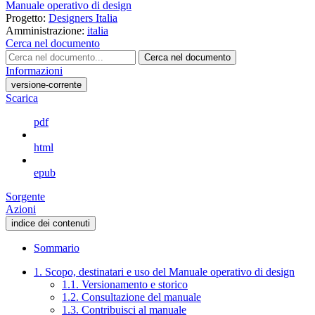
Manuale operativo di design
Progetto:
Designers Italia
Amministrazione:
italia
Cerca nel documento
Cerca nel documento
Informazioni
versione-corrente
Scarica
pdf
html
epub
Sorgente
Azioni
indice dei contenuti
Sommario
1. Scopo, destinatari e uso del Manuale operativo di design
1.1. Versionamento e storico
1.2. Consultazione del manuale
1.3. Contribuisci al manuale