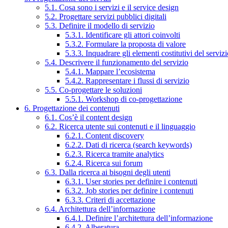
5.1. Cosa sono i servizi e il service design
5.2. Progettare servizi pubblici digitali
5.3. Definire il modello di servizio
5.3.1. Identificare gli attori coinvolti
5.3.2. Formulare la proposta di valore
5.3.3. Inquadrare gli elementi costitutivi del serviz
5.4. Descrivere il funzionamento del servizio
5.4.1. Mappare l’ecosistema
5.4.2. Rappresentare i flussi di servizio
5.5. Co-progettare le soluzioni
5.5.1. Workshop di co-progettazione
6. Progettazione dei contenuti
6.1. Cos’è il content design
6.2. Ricerca utente sui contenuti e il linguaggio
6.2.1. Content discovery
6.2.2. Dati di ricerca (search keywords)
6.2.3. Ricerca tramite analytics
6.2.4. Ricerca sui forum
6.3. Dalla ricerca ai bisogni degli utenti
6.3.1. User stories per definire i contenuti
6.3.2. Job stories per definire i contenuti
6.3.3. Criteri di accettazione
6.4. Architettura dell’informazione
6.4.1. Definire l’architettura dell’informazione
6.4.2. Alberatura