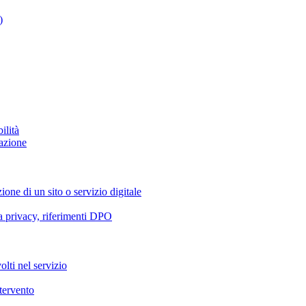
)
ilità
azione
ione di un sito o servizio digitale
va privacy, riferimenti DPO
olti nel servizio
ntervento