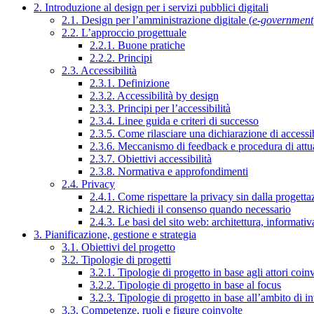
2. Introduzione al design per i servizi pubblici digitali
2.1. Design per l’amministrazione digitale (
e-government
2.2. L’approccio progettuale
2.2.1. Buone pratiche
2.2.2. Principi
2.3. Accessibilità
2.3.1. Definizione
2.3.2. Accessibilità by design
2.3.3. Principi per l’accessibilità
2.3.4. Linee guida e criteri di successo
2.3.5. Come rilasciare una dichiarazione di accessib
2.3.6. Meccanismo di feedback e procedura di attu
2.3.7. Obiettivi accessibilità
2.3.8. Normativa e approfondimenti
2.4. Privacy
2.4.1. Come rispettare la privacy sin dalla progettaz
2.4.2. Richiedi il consenso quando necessario
2.4.3. Le basi del sito web: architettura, informati
3. Pianificazione, gestione e strategia
3.1. Obiettivi del progetto
3.2. Tipologie di progetti
3.2.1. Tipologie di progetto in base agli attori coinv
3.2.2. Tipologie di progetto in base al focus
3.2.3. Tipologie di progetto in base all’ambito di i
3.3. Competenze, ruoli e figure coinvolte