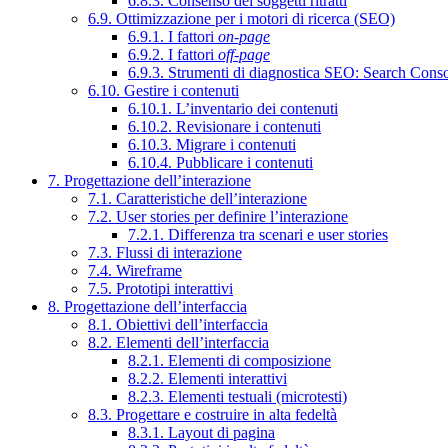
6.8.3. Consenso dei soggetti ritratti
6.9. Ottimizzazione per i motori di ricerca (SEO)
6.9.1. I fattori
on-page
6.9.2. I fattori
off-page
6.9.3. Strumenti di diagnostica SEO: Search Cons
6.10. Gestire i contenuti
6.10.1. L’inventario dei contenuti
6.10.2. Revisionare i contenuti
6.10.3. Migrare i contenuti
6.10.4. Pubblicare i contenuti
7. Progettazione dell’interazione
7.1. Caratteristiche dell’interazione
7.2. User stories per definire l’interazione
7.2.1. Differenza tra scenari e user stories
7.3. Flussi di interazione
7.4. Wireframe
7.5. Prototipi interattivi
8. Progettazione dell’interfaccia
8.1. Obiettivi dell’interfaccia
8.2. Elementi dell’interfaccia
8.2.1. Elementi di composizione
8.2.2. Elementi interattivi
8.2.3. Elementi testuali (microtesti)
8.3. Progettare e costruire in alta fedeltà
8.3.1. Layout di pagina