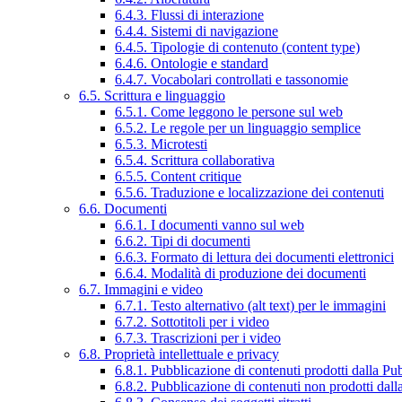
6.4.3. Flussi di interazione
6.4.4. Sistemi di navigazione
6.4.5. Tipologie di contenuto (content type)
6.4.6. Ontologie e standard
6.4.7. Vocabolari controllati e tassonomie
6.5. Scrittura e linguaggio
6.5.1. Come leggono le persone sul web
6.5.2. Le regole per un linguaggio semplice
6.5.3. Microtesti
6.5.4. Scrittura collaborativa
6.5.5. Content critique
6.5.6. Traduzione e localizzazione dei contenuti
6.6. Documenti
6.6.1. I documenti vanno sul web
6.6.2. Tipi di documenti
6.6.3. Formato di lettura dei documenti elettronici
6.6.4. Modalità di produzione dei documenti
6.7. Immagini e video
6.7.1. Testo alternativo (alt text) per le immagini
6.7.2. Sottotitoli per i video
6.7.3. Trascrizioni per i video
6.8. Proprietà intellettuale e privacy
6.8.1. Pubblicazione di contenuti prodotti dalla P
6.8.2. Pubblicazione di contenuti non prodotti dal