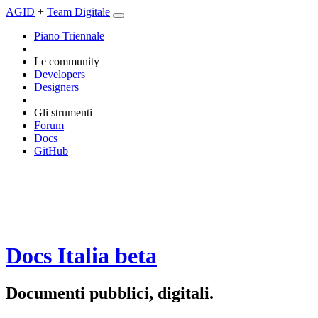
AGID
+
Team Digitale
Piano Triennale
Le community
Developers
Designers
Gli strumenti
Forum
Docs
GitHub
Docs Italia
beta
Documenti pubblici, digitali.