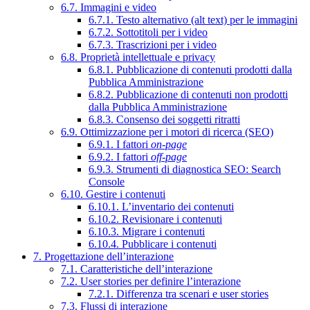
6.7. Immagini e video
6.7.1. Testo alternativo (alt text) per le immagini
6.7.2. Sottotitoli per i video
6.7.3. Trascrizioni per i video
6.8. Proprietà intellettuale e privacy
6.8.1. Pubblicazione di contenuti prodotti dalla
Pubblica Amministrazione
6.8.2. Pubblicazione di contenuti non prodotti
dalla Pubblica Amministrazione
6.8.3. Consenso dei soggetti ritratti
6.9. Ottimizzazione per i motori di ricerca (SEO)
6.9.1. I fattori
on-page
6.9.2. I fattori
off-page
6.9.3. Strumenti di diagnostica SEO: Search
Console
6.10. Gestire i contenuti
6.10.1. L’inventario dei contenuti
6.10.2. Revisionare i contenuti
6.10.3. Migrare i contenuti
6.10.4. Pubblicare i contenuti
7. Progettazione dell’interazione
7.1. Caratteristiche dell’interazione
7.2. User stories per definire l’interazione
7.2.1. Differenza tra scenari e user stories
7.3. Flussi di interazione