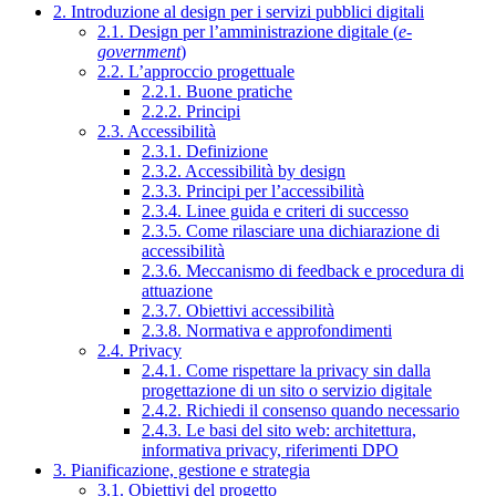
2. Introduzione al design per i servizi pubblici digitali
2.1. Design per l’amministrazione digitale (
e-
government
)
2.2. L’approccio progettuale
2.2.1. Buone pratiche
2.2.2. Principi
2.3. Accessibilità
2.3.1. Definizione
2.3.2. Accessibilità by design
2.3.3. Principi per l’accessibilità
2.3.4. Linee guida e criteri di successo
2.3.5. Come rilasciare una dichiarazione di
accessibilità
2.3.6. Meccanismo di feedback e procedura di
attuazione
2.3.7. Obiettivi accessibilità
2.3.8. Normativa e approfondimenti
2.4. Privacy
2.4.1. Come rispettare la privacy sin dalla
progettazione di un sito o servizio digitale
2.4.2. Richiedi il consenso quando necessario
2.4.3. Le basi del sito web: architettura,
informativa privacy, riferimenti DPO
3. Pianificazione, gestione e strategia
3.1. Obiettivi del progetto