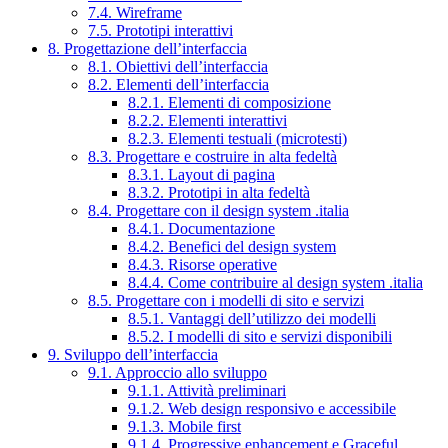
7.4. Wireframe
7.5. Prototipi interattivi
8. Progettazione dell’interfaccia
8.1. Obiettivi dell’interfaccia
8.2. Elementi dell’interfaccia
8.2.1. Elementi di composizione
8.2.2. Elementi interattivi
8.2.3. Elementi testuali (microtesti)
8.3. Progettare e costruire in alta fedeltà
8.3.1. Layout di pagina
8.3.2. Prototipi in alta fedeltà
8.4. Progettare con il design system .italia
8.4.1. Documentazione
8.4.2. Benefici del design system
8.4.3. Risorse operative
8.4.4. Come contribuire al design system .italia
8.5. Progettare con i modelli di sito e servizi
8.5.1. Vantaggi dell’utilizzo dei modelli
8.5.2. I modelli di sito e servizi disponibili
9. Sviluppo dell’interfaccia
9.1. Approccio allo sviluppo
9.1.1. Attività preliminari
9.1.2. Web design responsivo e accessibile
9.1.3. Mobile first
9.1.4. Progressive enhancement e Graceful