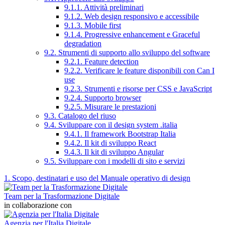
9.1.1. Attività preliminari
9.1.2. Web design responsivo e accessibile
9.1.3. Mobile first
9.1.4. Progressive enhancement e Graceful
degradation
9.2. Strumenti di supporto allo sviluppo del software
9.2.1. Feature detection
9.2.2. Verificare le feature disponibili con Can I
use
9.2.3. Strumenti e risorse per CSS e JavaScript
9.2.4. Supporto browser
9.2.5. Misurare le prestazioni
9.3. Catalogo del riuso
9.4. Sviluppare con il design system .italia
9.4.1. Il framework Bootstrap Italia
9.4.2. Il kit di sviluppo React
9.4.3. Il kit di sviluppo Angular
9.5. Sviluppare con i modelli di sito e servizi
1. Scopo, destinatari e uso del Manuale operativo di design
Team per la Trasformazione Digitale
in collaborazione con
Agenzia per l'Italia Digitale