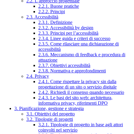
2.2. L’approccio progettuale
2.2.1. Buone pratiche
2.2.2. Principi
2.3. Accessibilità
2.3.1. Definizione
2.3.2. Accessibilità by design
2.3.3. Principi per l’accessibilità
2.3.4. Linee guida e criteri di successo
2.3.5. Come rilasciare una dichiarazione di
accessibilità
2.3.6. Meccanismo di feedback e procedura di
attuazione
2.3.7. Obiettivi accessibilità
2.3.8. Normativa e approfondimenti
2.4. Privacy
2.4.1. Come rispettare la privacy sin dalla
progettazione di un sito o servizio digitale
2.4.2. Richiedi il consenso quando necessario
2.4.3. Le basi del sito web: architettura,
informativa privacy, riferimenti DPO
3. Pianificazione, gestione e strategia
3.1. Obiettivi del progetto
3.2. Tipologie di progetti
3.2.1. Tipologie di progetto in base agli attori
coinvolti nel servizio