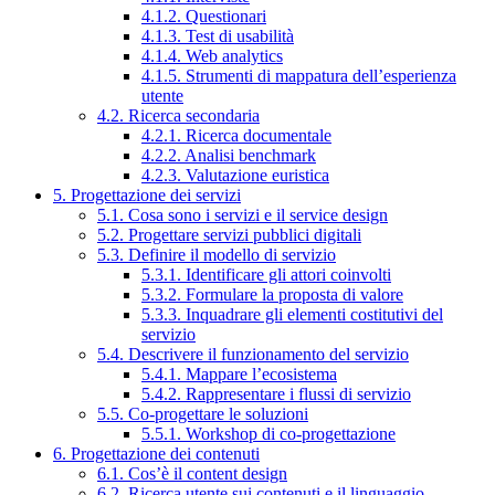
4.1.2. Questionari
4.1.3. Test di usabilità
4.1.4. Web analytics
4.1.5. Strumenti di mappatura dell’esperienza
utente
4.2. Ricerca secondaria
4.2.1. Ricerca documentale
4.2.2. Analisi benchmark
4.2.3. Valutazione euristica
5. Progettazione dei servizi
5.1. Cosa sono i servizi e il service design
5.2. Progettare servizi pubblici digitali
5.3. Definire il modello di servizio
5.3.1. Identificare gli attori coinvolti
5.3.2. Formulare la proposta di valore
5.3.3. Inquadrare gli elementi costitutivi del
servizio
5.4. Descrivere il funzionamento del servizio
5.4.1. Mappare l’ecosistema
5.4.2. Rappresentare i flussi di servizio
5.5. Co-progettare le soluzioni
5.5.1. Workshop di co-progettazione
6. Progettazione dei contenuti
6.1. Cos’è il content design
6.2. Ricerca utente sui contenuti e il linguaggio