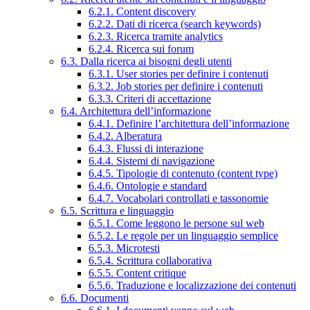
6.2.1. Content discovery
6.2.2. Dati di ricerca (search keywords)
6.2.3. Ricerca tramite analytics
6.2.4. Ricerca sui forum
6.3. Dalla ricerca ai bisogni degli utenti
6.3.1. User stories per definire i contenuti
6.3.2. Job stories per definire i contenuti
6.3.3. Criteri di accettazione
6.4. Architettura dell’informazione
6.4.1. Definire l’architettura dell’informazione
6.4.2. Alberatura
6.4.3. Flussi di interazione
6.4.4. Sistemi di navigazione
6.4.5. Tipologie di contenuto (content type)
6.4.6. Ontologie e standard
6.4.7. Vocabolari controllati e tassonomie
6.5. Scrittura e linguaggio
6.5.1. Come leggono le persone sul web
6.5.2. Le regole per un linguaggio semplice
6.5.3. Microtesti
6.5.4. Scrittura collaborativa
6.5.5. Content critique
6.5.6. Traduzione e localizzazione dei contenuti
6.6. Documenti