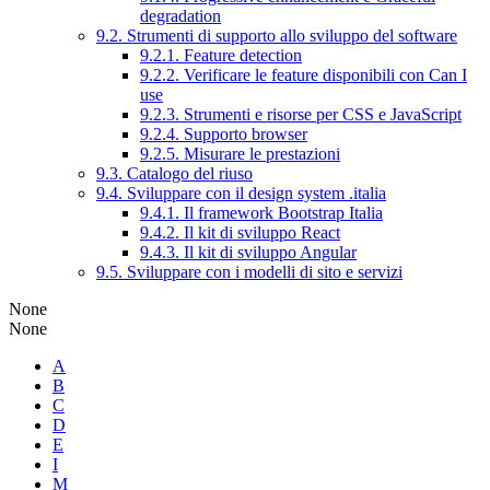
degradation
9.2. Strumenti di supporto allo sviluppo del software
9.2.1. Feature detection
9.2.2. Verificare le feature disponibili con Can I
use
9.2.3. Strumenti e risorse per CSS e JavaScript
9.2.4. Supporto browser
9.2.5. Misurare le prestazioni
9.3. Catalogo del riuso
9.4. Sviluppare con il design system .italia
9.4.1. Il framework Bootstrap Italia
9.4.2. Il kit di sviluppo React
9.4.3. Il kit di sviluppo Angular
9.5. Sviluppare con i modelli di sito e servizi
None
None
A
B
C
D
E
I
M