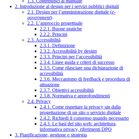
1.3. Contribuisci al manuale
2. Introduzione al design per i servizi pubblici digitali
2.1. Design per l’amministrazione digitale (
e-
government
)
2.2. L’approccio progettuale
2.2.1. Buone pratiche
2.2.2. Principi
2.3. Accessibilità
2.3.1. Definizione
2.3.2. Accessibilità by design
2.3.3. Principi per l’accessibilità
2.3.4. Linee guida e criteri di successo
2.3.5. Come rilasciare una dichiarazione di
accessibilità
2.3.6. Meccanismo di feedback e procedura di
attuazione
2.3.7. Obiettivi accessibilità
2.3.8. Normativa e approfondimenti
2.4. Privacy
2.4.1. Come rispettare la privacy sin dalla
progettazione di un sito o servizio digitale
2.4.2. Richiedi il consenso quando necessario
2.4.3. Le basi del sito web: architettura,
informativa privacy, riferimenti DPO
3. Pianificazione, gestione e strategia