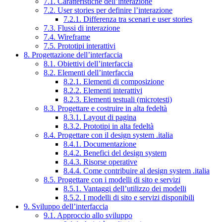
7.1. Caratteristiche dell’interazione
7.2. User stories per definire l’interazione
7.2.1. Differenza tra scenari e user stories
7.3. Flussi di interazione
7.4. Wireframe
7.5. Prototipi interattivi
8. Progettazione dell’interfaccia
8.1. Obiettivi dell’interfaccia
8.2. Elementi dell’interfaccia
8.2.1. Elementi di composizione
8.2.2. Elementi interattivi
8.2.3. Elementi testuali (microtesti)
8.3. Progettare e costruire in alta fedeltà
8.3.1. Layout di pagina
8.3.2. Prototipi in alta fedeltà
8.4. Progettare con il design system .italia
8.4.1. Documentazione
8.4.2. Benefici del design system
8.4.3. Risorse operative
8.4.4. Come contribuire al design system .italia
8.5. Progettare con i modelli di sito e servizi
8.5.1. Vantaggi dell’utilizzo dei modelli
8.5.2. I modelli di sito e servizi disponibili
9. Sviluppo dell’interfaccia
9.1. Approccio allo sviluppo