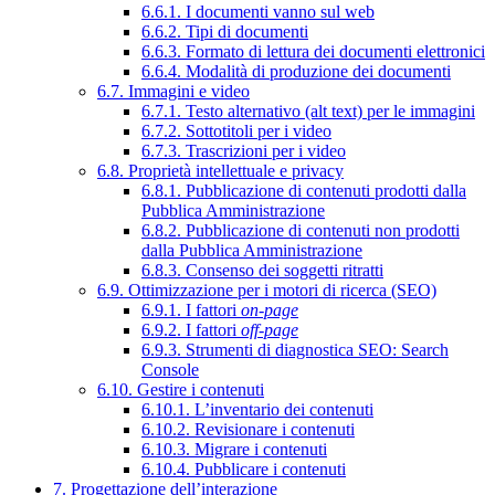
6.6.1. I documenti vanno sul web
6.6.2. Tipi di documenti
6.6.3. Formato di lettura dei documenti elettronici
6.6.4. Modalità di produzione dei documenti
6.7. Immagini e video
6.7.1. Testo alternativo (alt text) per le immagini
6.7.2. Sottotitoli per i video
6.7.3. Trascrizioni per i video
6.8. Proprietà intellettuale e privacy
6.8.1. Pubblicazione di contenuti prodotti dalla
Pubblica Amministrazione
6.8.2. Pubblicazione di contenuti non prodotti
dalla Pubblica Amministrazione
6.8.3. Consenso dei soggetti ritratti
6.9. Ottimizzazione per i motori di ricerca (SEO)
6.9.1. I fattori
on-page
6.9.2. I fattori
off-page
6.9.3. Strumenti di diagnostica SEO: Search
Console
6.10. Gestire i contenuti
6.10.1. L’inventario dei contenuti
6.10.2. Revisionare i contenuti
6.10.3. Migrare i contenuti
6.10.4. Pubblicare i contenuti
7. Progettazione dell’interazione