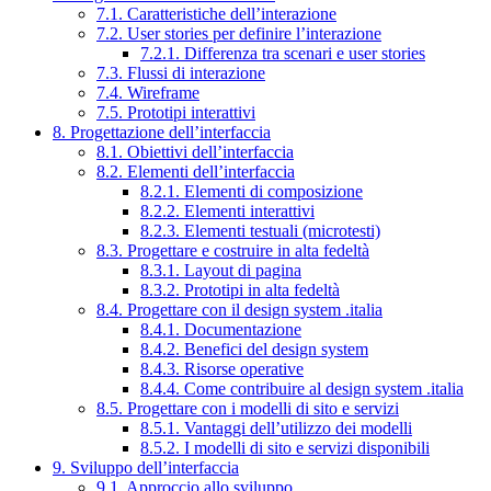
7.1. Caratteristiche dell’interazione
7.2. User stories per definire l’interazione
7.2.1. Differenza tra scenari e user stories
7.3. Flussi di interazione
7.4. Wireframe
7.5. Prototipi interattivi
8. Progettazione dell’interfaccia
8.1. Obiettivi dell’interfaccia
8.2. Elementi dell’interfaccia
8.2.1. Elementi di composizione
8.2.2. Elementi interattivi
8.2.3. Elementi testuali (microtesti)
8.3. Progettare e costruire in alta fedeltà
8.3.1. Layout di pagina
8.3.2. Prototipi in alta fedeltà
8.4. Progettare con il design system .italia
8.4.1. Documentazione
8.4.2. Benefici del design system
8.4.3. Risorse operative
8.4.4. Come contribuire al design system .italia
8.5. Progettare con i modelli di sito e servizi
8.5.1. Vantaggi dell’utilizzo dei modelli
8.5.2. I modelli di sito e servizi disponibili
9. Sviluppo dell’interfaccia
9.1. Approccio allo sviluppo