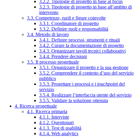
3.2.2. Tipologie di progetto in base al focus
3.2.3. Tipologie di progetto in base all’ambito di
intervento
3.3. Competenze, ruoli e figure coinvolte
3.3.1. Coordinatore di progetto
3.3.2. Definire ruoli e responsabilità
3.4. Metodo di lavoro
3.4.1. Definire processi, strumenti e rituali
3.4.2. Curare la documentazione di progetto
3.4.3. Organizzare tavoli tecnici collaborativi
3.4.4. Prendere decisioni
3.5. Il processo progettuale
3.5.1. Organizzare il progetto e la sua gestione
3.5.2. Comprendere il contesto d’uso del servizio
pubblico
3.5.3. Progettare i processi e i
touchpoint
del
servizio
3.5.4. Realizzare l’interfaccia utente del servizio
3.5.5. Validare la soluzione ottenuta
4. Ricerca progettuale
4.1. Ricerca primaria
4.1.1. Interviste
4.1.2. Questionari
4.1.3. Test di usabilità
4.1.4. Web analytics