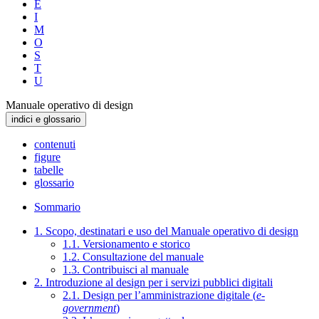
E
I
M
O
S
T
U
Manuale operativo di design
indici e glossario
contenuti
figure
tabelle
glossario
Sommario
1. Scopo, destinatari e uso del Manuale operativo di design
1.1. Versionamento e storico
1.2. Consultazione del manuale
1.3. Contribuisci al manuale
2. Introduzione al design per i servizi pubblici digitali
2.1. Design per l’amministrazione digitale (
e-
government
)