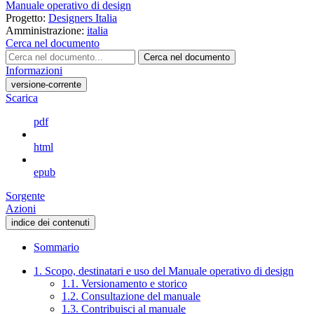
Manuale operativo di design
Progetto:
Designers Italia
Amministrazione:
italia
Cerca nel documento
Cerca nel documento
Informazioni
versione-corrente
Scarica
pdf
html
epub
Sorgente
Azioni
indice dei contenuti
Sommario
1. Scopo, destinatari e uso del Manuale operativo di design
1.1. Versionamento e storico
1.2. Consultazione del manuale
1.3. Contribuisci al manuale