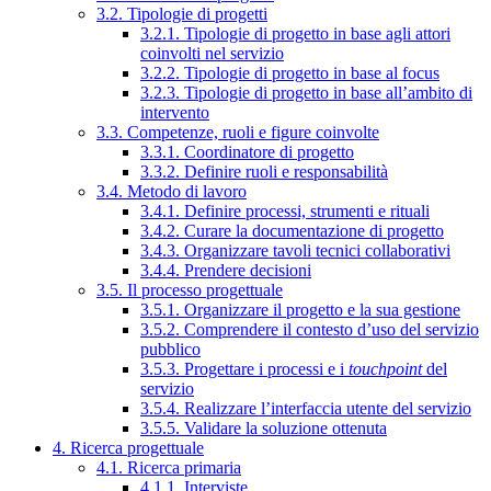
3.2. Tipologie di progetti
3.2.1. Tipologie di progetto in base agli attori
coinvolti nel servizio
3.2.2. Tipologie di progetto in base al focus
3.2.3. Tipologie di progetto in base all’ambito di
intervento
3.3. Competenze, ruoli e figure coinvolte
3.3.1. Coordinatore di progetto
3.3.2. Definire ruoli e responsabilità
3.4. Metodo di lavoro
3.4.1. Definire processi, strumenti e rituali
3.4.2. Curare la documentazione di progetto
3.4.3. Organizzare tavoli tecnici collaborativi
3.4.4. Prendere decisioni
3.5. Il processo progettuale
3.5.1. Organizzare il progetto e la sua gestione
3.5.2. Comprendere il contesto d’uso del servizio
pubblico
3.5.3. Progettare i processi e i
touchpoint
del
servizio
3.5.4. Realizzare l’interfaccia utente del servizio
3.5.5. Validare la soluzione ottenuta
4. Ricerca progettuale
4.1. Ricerca primaria
4.1.1. Interviste