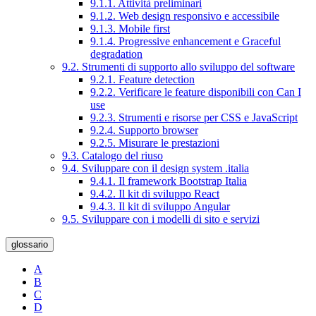
9.1.1. Attività preliminari
9.1.2. Web design responsivo e accessibile
9.1.3. Mobile first
9.1.4. Progressive enhancement e Graceful
degradation
9.2. Strumenti di supporto allo sviluppo del software
9.2.1. Feature detection
9.2.2. Verificare le feature disponibili con Can I
use
9.2.3. Strumenti e risorse per CSS e JavaScript
9.2.4. Supporto browser
9.2.5. Misurare le prestazioni
9.3. Catalogo del riuso
9.4. Sviluppare con il design system .italia
9.4.1. Il framework Bootstrap Italia
9.4.2. Il kit di sviluppo React
9.4.3. Il kit di sviluppo Angular
9.5. Sviluppare con i modelli di sito e servizi
glossario
A
B
C
D