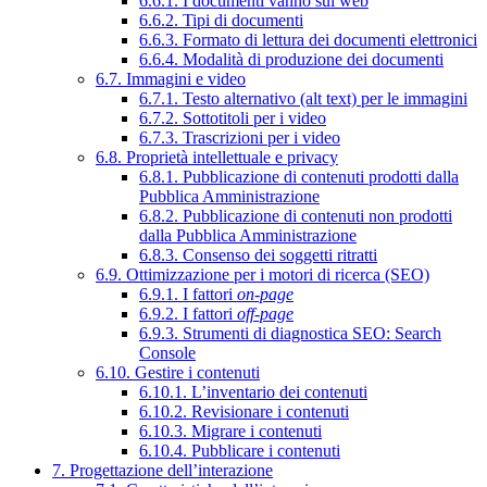
6.6.1. I documenti vanno sul web
6.6.2. Tipi di documenti
6.6.3. Formato di lettura dei documenti elettronici
6.6.4. Modalità di produzione dei documenti
6.7. Immagini e video
6.7.1. Testo alternativo (alt text) per le immagini
6.7.2. Sottotitoli per i video
6.7.3. Trascrizioni per i video
6.8. Proprietà intellettuale e privacy
6.8.1. Pubblicazione di contenuti prodotti dalla
Pubblica Amministrazione
6.8.2. Pubblicazione di contenuti non prodotti
dalla Pubblica Amministrazione
6.8.3. Consenso dei soggetti ritratti
6.9. Ottimizzazione per i motori di ricerca (SEO)
6.9.1. I fattori
on-page
6.9.2. I fattori
off-page
6.9.3. Strumenti di diagnostica SEO: Search
Console
6.10. Gestire i contenuti
6.10.1. L’inventario dei contenuti
6.10.2. Revisionare i contenuti
6.10.3. Migrare i contenuti
6.10.4. Pubblicare i contenuti
7. Progettazione dell’interazione