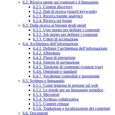
6.2. Ricerca utente sui contenuti e il linguaggio
6.2.1. Content discovery
6.2.2. Dati di ricerca (search keywords)
6.2.3. Ricerca tramite analytics
6.2.4. Ricerca sui forum
6.3. Dalla ricerca ai bisogni degli utenti
6.3.1. User stories per definire i contenuti
6.3.2. Job stories per definire i contenuti
6.3.3. Criteri di accettazione
6.4. Architettura dell’informazione
6.4.1. Definire l’architettura dell’informazione
6.4.2. Alberatura
6.4.3. Flussi di interazione
6.4.4. Sistemi di navigazione
6.4.5. Tipologie di contenuto (content type)
6.4.6. Ontologie e standard
6.4.7. Vocabolari controllati e tassonomie
6.5. Scrittura e linguaggio
6.5.1. Come leggono le persone sul web
6.5.2. Le regole per un linguaggio semplice
6.5.3. Microtesti
6.5.4. Scrittura collaborativa
6.5.5. Content critique
6.5.6. Traduzione e localizzazione dei contenuti
6.6. Documenti