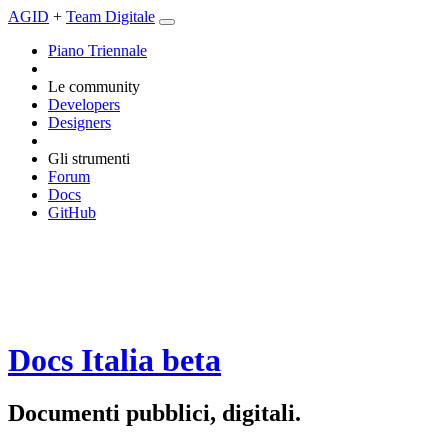
AGID
+
Team Digitale
Piano Triennale
Le community
Developers
Designers
Gli strumenti
Forum
Docs
GitHub
Docs Italia
beta
Documenti pubblici, digitali.