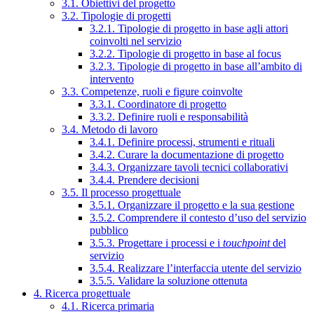
3.1. Obiettivi del progetto
3.2. Tipologie di progetti
3.2.1. Tipologie di progetto in base agli attori
coinvolti nel servizio
3.2.2. Tipologie di progetto in base al focus
3.2.3. Tipologie di progetto in base all’ambito di
intervento
3.3. Competenze, ruoli e figure coinvolte
3.3.1. Coordinatore di progetto
3.3.2. Definire ruoli e responsabilità
3.4. Metodo di lavoro
3.4.1. Definire processi, strumenti e rituali
3.4.2. Curare la documentazione di progetto
3.4.3. Organizzare tavoli tecnici collaborativi
3.4.4. Prendere decisioni
3.5. Il processo progettuale
3.5.1. Organizzare il progetto e la sua gestione
3.5.2. Comprendere il contesto d’uso del servizio
pubblico
3.5.3. Progettare i processi e i
touchpoint
del
servizio
3.5.4. Realizzare l’interfaccia utente del servizio
3.5.5. Validare la soluzione ottenuta
4. Ricerca progettuale
4.1. Ricerca primaria