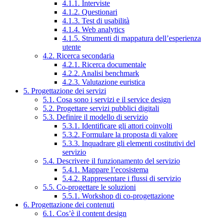
4.1.1. Interviste
4.1.2. Questionari
4.1.3. Test di usabilità
4.1.4. Web analytics
4.1.5. Strumenti di mappatura dell’esperienza
utente
4.2. Ricerca secondaria
4.2.1. Ricerca documentale
4.2.2. Analisi benchmark
4.2.3. Valutazione euristica
5. Progettazione dei servizi
5.1. Cosa sono i servizi e il service design
5.2. Progettare servizi pubblici digitali
5.3. Definire il modello di servizio
5.3.1. Identificare gli attori coinvolti
5.3.2. Formulare la proposta di valore
5.3.3. Inquadrare gli elementi costitutivi del
servizio
5.4. Descrivere il funzionamento del servizio
5.4.1. Mappare l’ecosistema
5.4.2. Rappresentare i flussi di servizio
5.5. Co-progettare le soluzioni
5.5.1. Workshop di co-progettazione
6. Progettazione dei contenuti
6.1. Cos’è il content design