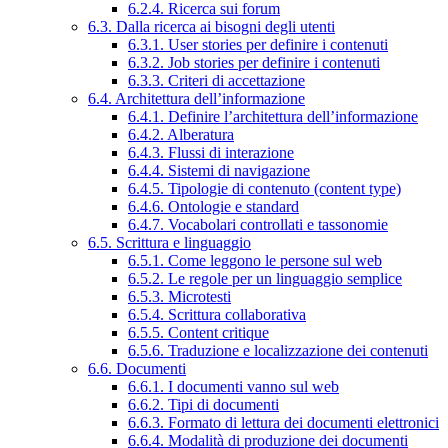
6.2.4. Ricerca sui forum
6.3. Dalla ricerca ai bisogni degli utenti
6.3.1. User stories per definire i contenuti
6.3.2. Job stories per definire i contenuti
6.3.3. Criteri di accettazione
6.4. Architettura dell’informazione
6.4.1. Definire l’architettura dell’informazione
6.4.2. Alberatura
6.4.3. Flussi di interazione
6.4.4. Sistemi di navigazione
6.4.5. Tipologie di contenuto (content type)
6.4.6. Ontologie e standard
6.4.7. Vocabolari controllati e tassonomie
6.5. Scrittura e linguaggio
6.5.1. Come leggono le persone sul web
6.5.2. Le regole per un linguaggio semplice
6.5.3. Microtesti
6.5.4. Scrittura collaborativa
6.5.5. Content critique
6.5.6. Traduzione e localizzazione dei contenuti
6.6. Documenti
6.6.1. I documenti vanno sul web
6.6.2. Tipi di documenti
6.6.3. Formato di lettura dei documenti elettronici
6.6.4. Modalità di produzione dei documenti