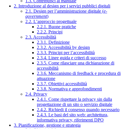
1.3. Contribuisci al manuale
2. Introduzione al design per i servizi pubblici digitali
2.1. Design per l’amministrazione digitale (
e-
government
)
2.2. L’approccio progettuale
2.2.1. Buone pratiche
2.2.2. Principi
2.3. Accessibilità
2.3.1. Definizione
2.3.2. Accessibilità by design
2.3.3. Principi per l’accessibilità
2.3.4. Linee guida e criteri di successo
2.3.5. Come rilasciare una dichiarazione di
accessibilità
2.3.6. Meccanismo di feedback e procedura di
attuazione
2.3.7. Obiettivi accessibilità
2.3.8. Normativa e approfondimenti
2.4. Privacy
2.4.1. Come rispettare la privacy sin dalla
progettazione di un sito o servizio digitale
2.4.2. Richiedi il consenso quando necessario
2.4.3. Le basi del sito web: architettura,
informativa privacy, riferimenti DPO
3. Pianificazione, gestione e strategia