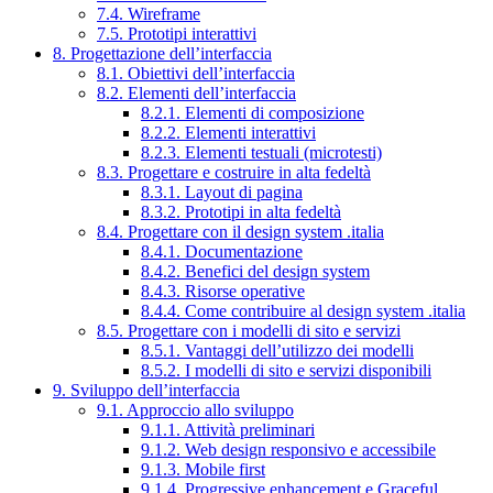
7.4. Wireframe
7.5. Prototipi interattivi
8. Progettazione dell’interfaccia
8.1. Obiettivi dell’interfaccia
8.2. Elementi dell’interfaccia
8.2.1. Elementi di composizione
8.2.2. Elementi interattivi
8.2.3. Elementi testuali (microtesti)
8.3. Progettare e costruire in alta fedeltà
8.3.1. Layout di pagina
8.3.2. Prototipi in alta fedeltà
8.4. Progettare con il design system .italia
8.4.1. Documentazione
8.4.2. Benefici del design system
8.4.3. Risorse operative
8.4.4. Come contribuire al design system .italia
8.5. Progettare con i modelli di sito e servizi
8.5.1. Vantaggi dell’utilizzo dei modelli
8.5.2. I modelli di sito e servizi disponibili
9. Sviluppo dell’interfaccia
9.1. Approccio allo sviluppo
9.1.1. Attività preliminari
9.1.2. Web design responsivo e accessibile
9.1.3. Mobile first
9.1.4. Progressive enhancement e Graceful