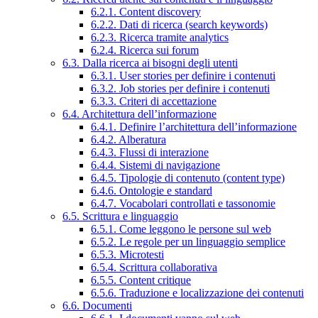
6.2.1. Content discovery
6.2.2. Dati di ricerca (search keywords)
6.2.3. Ricerca tramite analytics
6.2.4. Ricerca sui forum
6.3. Dalla ricerca ai bisogni degli utenti
6.3.1. User stories per definire i contenuti
6.3.2. Job stories per definire i contenuti
6.3.3. Criteri di accettazione
6.4. Architettura dell’informazione
6.4.1. Definire l’architettura dell’informazione
6.4.2. Alberatura
6.4.3. Flussi di interazione
6.4.4. Sistemi di navigazione
6.4.5. Tipologie di contenuto (content type)
6.4.6. Ontologie e standard
6.4.7. Vocabolari controllati e tassonomie
6.5. Scrittura e linguaggio
6.5.1. Come leggono le persone sul web
6.5.2. Le regole per un linguaggio semplice
6.5.3. Microtesti
6.5.4. Scrittura collaborativa
6.5.5. Content critique
6.5.6. Traduzione e localizzazione dei contenuti
6.6. Documenti