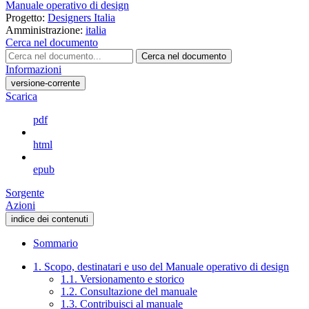
Manuale operativo di design
Progetto:
Designers Italia
Amministrazione:
italia
Cerca nel documento
Cerca nel documento
Informazioni
versione-corrente
Scarica
pdf
html
epub
Sorgente
Azioni
indice dei contenuti
Sommario
1. Scopo, destinatari e uso del Manuale operativo di design
1.1. Versionamento e storico
1.2. Consultazione del manuale
1.3. Contribuisci al manuale