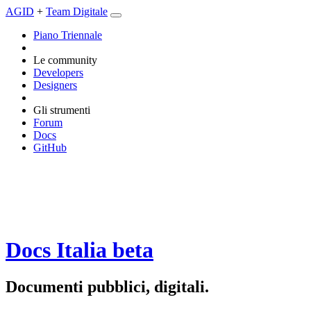
AGID
+
Team Digitale
Piano Triennale
Le community
Developers
Designers
Gli strumenti
Forum
Docs
GitHub
Docs Italia
beta
Documenti pubblici, digitali.