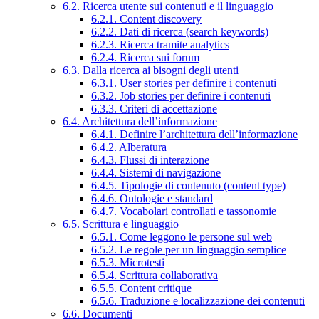
6.2. Ricerca utente sui contenuti e il linguaggio
6.2.1. Content discovery
6.2.2. Dati di ricerca (search keywords)
6.2.3. Ricerca tramite analytics
6.2.4. Ricerca sui forum
6.3. Dalla ricerca ai bisogni degli utenti
6.3.1. User stories per definire i contenuti
6.3.2. Job stories per definire i contenuti
6.3.3. Criteri di accettazione
6.4. Architettura dell’informazione
6.4.1. Definire l’architettura dell’informazione
6.4.2. Alberatura
6.4.3. Flussi di interazione
6.4.4. Sistemi di navigazione
6.4.5. Tipologie di contenuto (content type)
6.4.6. Ontologie e standard
6.4.7. Vocabolari controllati e tassonomie
6.5. Scrittura e linguaggio
6.5.1. Come leggono le persone sul web
6.5.2. Le regole per un linguaggio semplice
6.5.3. Microtesti
6.5.4. Scrittura collaborativa
6.5.5. Content critique
6.5.6. Traduzione e localizzazione dei contenuti
6.6. Documenti