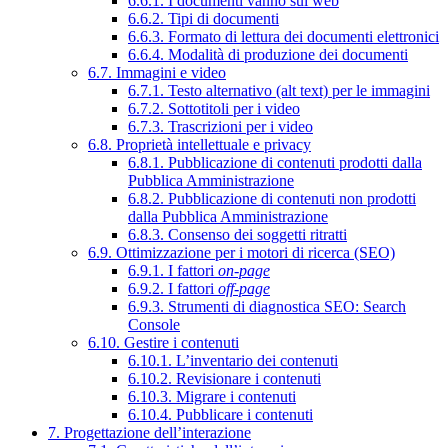
6.6.1. I documenti vanno sul web
6.6.2. Tipi di documenti
6.6.3. Formato di lettura dei documenti elettronici
6.6.4. Modalità di produzione dei documenti
6.7. Immagini e video
6.7.1. Testo alternativo (alt text) per le immagini
6.7.2. Sottotitoli per i video
6.7.3. Trascrizioni per i video
6.8. Proprietà intellettuale e privacy
6.8.1. Pubblicazione di contenuti prodotti dalla
Pubblica Amministrazione
6.8.2. Pubblicazione di contenuti non prodotti
dalla Pubblica Amministrazione
6.8.3. Consenso dei soggetti ritratti
6.9. Ottimizzazione per i motori di ricerca (SEO)
6.9.1. I fattori
on-page
6.9.2. I fattori
off-page
6.9.3. Strumenti di diagnostica SEO: Search
Console
6.10. Gestire i contenuti
6.10.1. L’inventario dei contenuti
6.10.2. Revisionare i contenuti
6.10.3. Migrare i contenuti
6.10.4. Pubblicare i contenuti
7. Progettazione dell’interazione