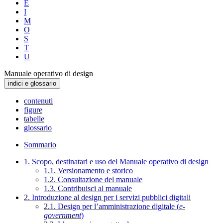
E
I
M
O
S
T
U
Manuale operativo di design
indici e glossario
contenuti
figure
tabelle
glossario
Sommario
1. Scopo, destinatari e uso del Manuale operativo di design
1.1. Versionamento e storico
1.2. Consultazione del manuale
1.3. Contribuisci al manuale
2. Introduzione al design per i servizi pubblici digitali
2.1. Design per l’amministrazione digitale (
e-
government
)