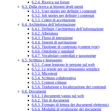
6.2.4. Ricerca sui forum
6.3. Dalla ricerca ai bisogni degli utenti
6.3.1. User stories per definire i contenuti
6.3.2. Job stories per definire i contenuti
6.3.3. Criteri di accettazione
6.4. Architettura dell’informazione
6.4.1. Definire l’architettura dell’informazione
6.4.2. Alberatura
6.4.3. Flussi di interazione
6.4.4. Sistemi di navigazione
6.4.5. Tipologie di contenuto (content type)
6.4.6. Ontologie e standard
6.4.7. Vocabolari controllati e tassonomie
6.5. Scrittura e linguaggio
6.5.1. Come leggono le persone sul web
6.5.2. Le regole per un linguaggio semplice
6.5.3. Microtesti
6.5.4. Scrittura collaborativa
6.5.5. Content critique
6.5.6. Traduzione e localizzazione dei contenuti
6.6. Documenti
6.6.1. I documenti vanno sul web
6.6.2. Tipi di documenti
6.6.3. Formato di lettura dei documenti elettronici
6.6.4. Modalità di produzione dei documenti