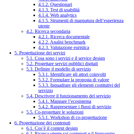
4.1.2. Questionari
4.1.3. Test di usabilità
4.1.4. Web analytics
4.1.5. Strumenti di mappatura dell’esperienza
utente
4.2. Ricerca secondaria
4.2.1. Ricerca documentale
4.2.2. Analisi benchmark
4.2.3. Valutazione euristica
5. Progettazione dei servizi
5.1. Cosa sono i servizi e il service design
5.2. Progettare servizi pubblici digitali
5.3. Definire il modello di servizio
5.3.1. Identificare gli attori coinvolti
5.3.2. Formulare la proposta di valore
5.3.3. Inquadrare gli elementi costitutivi del
servizio
5.4. Descrivere il funzionamento del servizio
5.4.1. Mappare l’ecosistema
5.4.2. Rappresentare i flussi di servizio
5.5. Co-progettare le soluzioni
5.5.1. Workshop di co-progettazione
6. Progettazione dei contenuti
6.1. Cos’è il content design
6.2. Ricerca utente sui contenuti e il linguaggio