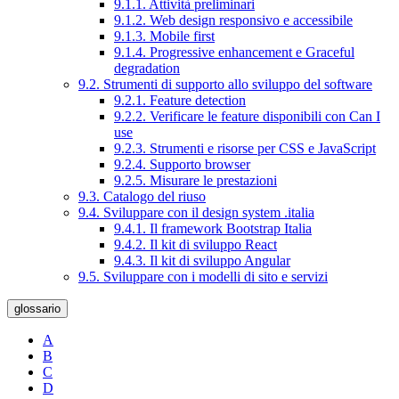
9.1.1. Attività preliminari
9.1.2. Web design responsivo e accessibile
9.1.3. Mobile first
9.1.4. Progressive enhancement e Graceful
degradation
9.2. Strumenti di supporto allo sviluppo del software
9.2.1. Feature detection
9.2.2. Verificare le feature disponibili con Can I
use
9.2.3. Strumenti e risorse per CSS e JavaScript
9.2.4. Supporto browser
9.2.5. Misurare le prestazioni
9.3. Catalogo del riuso
9.4. Sviluppare con il design system .italia
9.4.1. Il framework Bootstrap Italia
9.4.2. Il kit di sviluppo React
9.4.3. Il kit di sviluppo Angular
9.5. Sviluppare con i modelli di sito e servizi
glossario
A
B
C
D