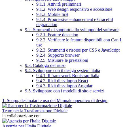
9.1.1. Attività preliminari
9.1.2. Web design responsivo e accessibile
9.1.3. Mobile first
9.1.4. Progressive enhancement e Graceful
degradation
9.2. Strumenti di supporto allo sviluppo del software
9.2.1. Feature detection
9.2.2. Verificare le feature disponibili con Can I
use
9.2.3. Strumenti e risorse per CSS e JavaScript
9.2.4. Supporto browser
9.2.5. Misurare le prestazioni
9.3. Catalogo del riuso
9.4. Sviluppare con il design system .italia
9.4.1. Il framework Bootstrap Italia
9.4.2. Il kit di sviluppo React
9.4.3. Il kit di sviluppo Angular
9.5. Sviluppare con i modelli di sito e servizi
1. Scopo, destinatari e uso del Manuale operativo di design
Team per la Trasformazione Digitale
in collaborazione con
Agenzia per l'Italia Digitale