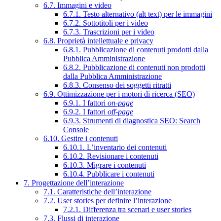
6.7. Immagini e video
6.7.1. Testo alternativo (alt text) per le immagini
6.7.2. Sottotitoli per i video
6.7.3. Trascrizioni per i video
6.8. Proprietà intellettuale e privacy
6.8.1. Pubblicazione di contenuti prodotti dalla
Pubblica Amministrazione
6.8.2. Pubblicazione di contenuti non prodotti
dalla Pubblica Amministrazione
6.8.3. Consenso dei soggetti ritratti
6.9. Ottimizzazione per i motori di ricerca (SEO)
6.9.1. I fattori
on-page
6.9.2. I fattori
off-page
6.9.3. Strumenti di diagnostica SEO: Search
Console
6.10. Gestire i contenuti
6.10.1. L’inventario dei contenuti
6.10.2. Revisionare i contenuti
6.10.3. Migrare i contenuti
6.10.4. Pubblicare i contenuti
7. Progettazione dell’interazione
7.1. Caratteristiche dell’interazione
7.2. User stories per definire l’interazione
7.2.1. Differenza tra scenari e user stories
7.3. Flussi di interazione