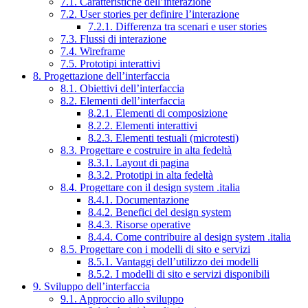
7.1. Caratteristiche dell’interazione
7.2. User stories per definire l’interazione
7.2.1. Differenza tra scenari e user stories
7.3. Flussi di interazione
7.4. Wireframe
7.5. Prototipi interattivi
8. Progettazione dell’interfaccia
8.1. Obiettivi dell’interfaccia
8.2. Elementi dell’interfaccia
8.2.1. Elementi di composizione
8.2.2. Elementi interattivi
8.2.3. Elementi testuali (microtesti)
8.3. Progettare e costruire in alta fedeltà
8.3.1. Layout di pagina
8.3.2. Prototipi in alta fedeltà
8.4. Progettare con il design system .italia
8.4.1. Documentazione
8.4.2. Benefici del design system
8.4.3. Risorse operative
8.4.4. Come contribuire al design system .italia
8.5. Progettare con i modelli di sito e servizi
8.5.1. Vantaggi dell’utilizzo dei modelli
8.5.2. I modelli di sito e servizi disponibili
9. Sviluppo dell’interfaccia
9.1. Approccio allo sviluppo