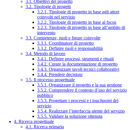
3.1. Obiettivi del progetto
3.2. Tipologie di progetti
3.2.1. Tipologie di progetto in base agli attori
coinvolti nel servizio
3.2.2. Tipologie di progetto in base al focus
3.2.3. Tipologie di progetto in base all’ambito di
intervento
3.3. Competenze, ruoli e figure coinvolte
3.3.1. Coordinatore di progetto
3.3.2. Definire ruoli e responsabilità
3.4. Metodo di lavoro
3.4.1. Definire processi, strumenti e rituali
3.4.2. Curare la documentazione di progetto
3.4.3. Organizzare tavoli tecnici collaborativi
3.4.4. Prendere decisioni
3.5. Il processo progettuale
3.5.1. Organizzare il progetto e la sua gestione
3.5.2. Comprendere il contesto d’uso del servizio
pubblico
3.5.3. Progettare i processi e i
touchpoint
del
servizio
3.5.4. Realizzare l’interfaccia utente del servizio
3.5.5. Validare la soluzione ottenuta
4. Ricerca progettuale
4.1. Ricerca primaria