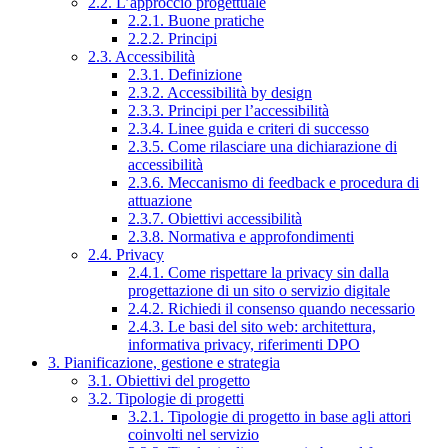
2.2. L’approccio progettuale
2.2.1. Buone pratiche
2.2.2. Principi
2.3. Accessibilità
2.3.1. Definizione
2.3.2. Accessibilità by design
2.3.3. Principi per l’accessibilità
2.3.4. Linee guida e criteri di successo
2.3.5. Come rilasciare una dichiarazione di
accessibilità
2.3.6. Meccanismo di feedback e procedura di
attuazione
2.3.7. Obiettivi accessibilità
2.3.8. Normativa e approfondimenti
2.4. Privacy
2.4.1. Come rispettare la privacy sin dalla
progettazione di un sito o servizio digitale
2.4.2. Richiedi il consenso quando necessario
2.4.3. Le basi del sito web: architettura,
informativa privacy, riferimenti DPO
3. Pianificazione, gestione e strategia
3.1. Obiettivi del progetto
3.2. Tipologie di progetti
3.2.1. Tipologie di progetto in base agli attori
coinvolti nel servizio