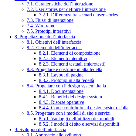
7.1. Caratteristiche dell’interazione
7.2. User stories per definire l’interazione
7.2.1. Differenza tra scenari e user stories
7.3. Flussi di interazione
7.4. Wireframe
7.5. Prototipi interattivi
8. Progettazione dell’interfaccia
8.1. Obiettivi dell’interfaccia
8.2. Elementi dell’interfaccia
8.2.1. Elementi di composizione
8.2.2. Elementi interattivi
8.2.3. Elementi testuali (microtesti)
8.3. Progettare e costruire in alta fedeltà
8.3.1. Layout di pagina
8.3.2. Prototipi in alta fedeltà
8.4. Progettare con il design system .italia
8.4.1. Documentazione
8.4.2. Benefici del design system
8.4.3. Risorse operative
8.4.4. Come contribuire al design system .italia
8.5. Progettare con i modelli di sito e servizi
8.5.1. Vantaggi dell’utilizzo dei modelli
8.5.2. I modelli di sito e servizi disponibili
9. Sviluppo dell’interfaccia
9.1. Approccio allo sviluppo