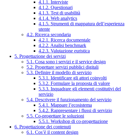
4.1.1. Interviste
4.1.2. Questionari
4.1.3. Test di usabilità
4.1.4. Web analytics
4.1.5. Strumenti di mappatura dell’esperienza
utente
4.2. Ricerca secondaria
4.2.1. Ricerca documentale
4.2.2. Analisi benchmark
4.2.3. Valutazione euristica
5. Progettazione dei servizi
5.1. Cosa sono i servizi e il service design
5.2. Progettare servizi pubblici digitali
5.3. Definire il modello di servizio
5.3.1. Identificare gli attori coinvolti
5.3.2. Formulare la proposta di valore
5.3.3. Inquadrare gli elementi costitutivi del
servizio
5.4. Descrivere il funzionamento del servizio
5.4.1. Mappare l’ecosistema
5.4.2. Rappresentare i flussi di servizio
5.5. Co-progettare le soluzioni
5.5.1. Workshop di co-progettazione
6. Progettazione dei contenuti
6.1. Cos’è il content design