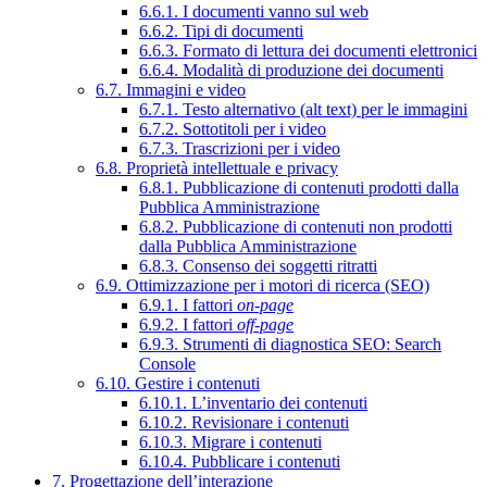
6.6.1. I documenti vanno sul web
6.6.2. Tipi di documenti
6.6.3. Formato di lettura dei documenti elettronici
6.6.4. Modalità di produzione dei documenti
6.7. Immagini e video
6.7.1. Testo alternativo (alt text) per le immagini
6.7.2. Sottotitoli per i video
6.7.3. Trascrizioni per i video
6.8. Proprietà intellettuale e privacy
6.8.1. Pubblicazione di contenuti prodotti dalla
Pubblica Amministrazione
6.8.2. Pubblicazione di contenuti non prodotti
dalla Pubblica Amministrazione
6.8.3. Consenso dei soggetti ritratti
6.9. Ottimizzazione per i motori di ricerca (SEO)
6.9.1. I fattori
on-page
6.9.2. I fattori
off-page
6.9.3. Strumenti di diagnostica SEO: Search
Console
6.10. Gestire i contenuti
6.10.1. L’inventario dei contenuti
6.10.2. Revisionare i contenuti
6.10.3. Migrare i contenuti
6.10.4. Pubblicare i contenuti
7. Progettazione dell’interazione