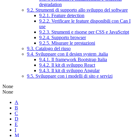
degradation
9.2. Strumenti di supporto allo sviluppo del software
9.2.1. Feature detection
9.2.2. Verificare le feature disponibili con Can I
use
9.2.3. Strumenti e risorse per CSS e JavaScript
9.2.4. Supporto browser
9.2.5. Misurare le prestazioni
9.3. Catalogo del riuso
9.4. Sviluppare con il design system .italia
9.4.1. Il framework Bootstrap Italia
9.4.2. Il kit di sviluppo React
9.4.3. Il kit di sviluppo Angular
9.5. Sviluppare con i modelli di sito e servizi
None
None
A
B
C
D
E
I
M