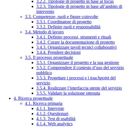
3.2.2. Tipologie di progetto in base al focus
3.2.3. Tipologie di progetto in base all’ambito di
intervento
3.3. Competenze, ruoli e figure coinvolte
3.3.1. Coordinatore di progetto
3.3.2. Definire ruoli e responsabilità
3.4. Metodo di lavoro
3.4.1. Definire processi, strumenti e rituali
3.4.2. Curare la documentazione di progetto
3.4.3. Organizzare tavoli tecnici collaborativi
3.4.4. Prendere decisioni
3.5. Il processo progettuale
3.5.1. Organizzare il progetto e la sua gestione
3.5.2. Comprendere il contesto d’uso del servizio
pubblico
3.5.3. Progettare i processi e i
touchpoint
del
servizio
3.5.4. Realizzare l’interfaccia utente del servizio
3.5.5. Validare la soluzione ottenuta
4. Ricerca progettuale
4.1. Ricerca primaria
4.1.1. Interviste
4.1.2. Questionari
4.1.3. Test di usabilità
4.1.4. Web analytics