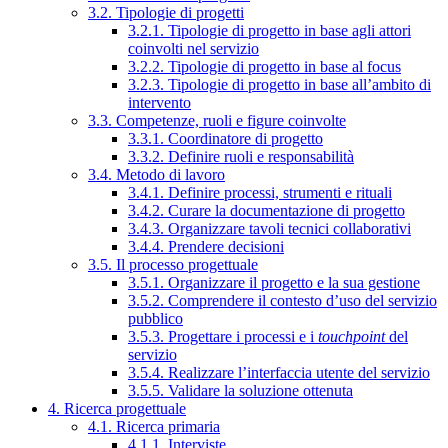
3.2. Tipologie di progetti
3.2.1. Tipologie di progetto in base agli attori
coinvolti nel servizio
3.2.2. Tipologie di progetto in base al focus
3.2.3. Tipologie di progetto in base all’ambito di
intervento
3.3. Competenze, ruoli e figure coinvolte
3.3.1. Coordinatore di progetto
3.3.2. Definire ruoli e responsabilità
3.4. Metodo di lavoro
3.4.1. Definire processi, strumenti e rituali
3.4.2. Curare la documentazione di progetto
3.4.3. Organizzare tavoli tecnici collaborativi
3.4.4. Prendere decisioni
3.5. Il processo progettuale
3.5.1. Organizzare il progetto e la sua gestione
3.5.2. Comprendere il contesto d’uso del servizio
pubblico
3.5.3. Progettare i processi e i
touchpoint
del
servizio
3.5.4. Realizzare l’interfaccia utente del servizio
3.5.5. Validare la soluzione ottenuta
4. Ricerca progettuale
4.1. Ricerca primaria
4.1.1. Interviste