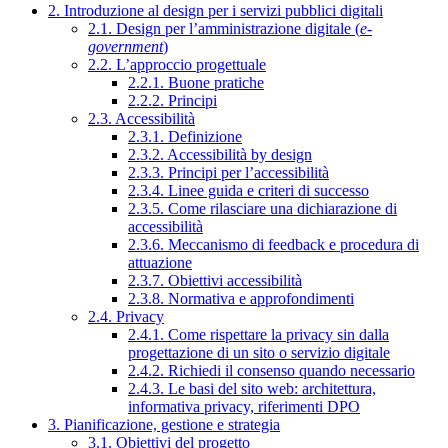
2. Introduzione al design per i servizi pubblici digitali
2.1. Design per l’amministrazione digitale (
e-
government
)
2.2. L’approccio progettuale
2.2.1. Buone pratiche
2.2.2. Principi
2.3. Accessibilità
2.3.1. Definizione
2.3.2. Accessibilità by design
2.3.3. Principi per l’accessibilità
2.3.4. Linee guida e criteri di successo
2.3.5. Come rilasciare una dichiarazione di
accessibilità
2.3.6. Meccanismo di feedback e procedura di
attuazione
2.3.7. Obiettivi accessibilità
2.3.8. Normativa e approfondimenti
2.4. Privacy
2.4.1. Come rispettare la privacy sin dalla
progettazione di un sito o servizio digitale
2.4.2. Richiedi il consenso quando necessario
2.4.3. Le basi del sito web: architettura,
informativa privacy, riferimenti DPO
3. Pianificazione, gestione e strategia
3.1. Obiettivi del progetto