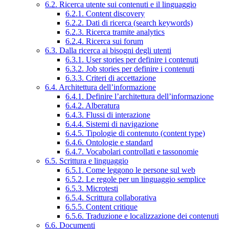
6.2. Ricerca utente sui contenuti e il linguaggio
6.2.1. Content discovery
6.2.2. Dati di ricerca (search keywords)
6.2.3. Ricerca tramite analytics
6.2.4. Ricerca sui forum
6.3. Dalla ricerca ai bisogni degli utenti
6.3.1. User stories per definire i contenuti
6.3.2. Job stories per definire i contenuti
6.3.3. Criteri di accettazione
6.4. Architettura dell’informazione
6.4.1. Definire l’architettura dell’informazione
6.4.2. Alberatura
6.4.3. Flussi di interazione
6.4.4. Sistemi di navigazione
6.4.5. Tipologie di contenuto (content type)
6.4.6. Ontologie e standard
6.4.7. Vocabolari controllati e tassonomie
6.5. Scrittura e linguaggio
6.5.1. Come leggono le persone sul web
6.5.2. Le regole per un linguaggio semplice
6.5.3. Microtesti
6.5.4. Scrittura collaborativa
6.5.5. Content critique
6.5.6. Traduzione e localizzazione dei contenuti
6.6. Documenti