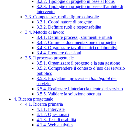
3.2.2. Tipologie di progetto in base al focus
3.2.3. Tipologie di progetto in base all’ambito di
intervento
3.3. Competenze, ruoli e figure coinvolte
3.3.1. Coordinatore di progetto
3.3.2. Definire ruoli e responsabilità
3.4. Metodo di lavoro
3.4.1. Definire processi, strumenti e rituali
3.4.2. Curare la documentazione di progetto
3.4.3. Organizzare tavoli tecnici collaborativi
3.4.4. Prendere decisioni
3.5. Il processo progettuale
3.5.1. Organizzare il progetto e la sua gestione
3.5.2. Comprendere il contesto d’uso del servizio
pubblico
3.5.3. Progettare i processi e i
touchpoint
del
servizio
3.5.4. Realizzare l’interfaccia utente del servizio
3.5.5. Validare la soluzione ottenuta
4. Ricerca progettuale
4.1. Ricerca primaria
4.1.1. Interviste
4.1.2. Questionari
4.1.3. Test di usabilità
4.1.4. Web analytics