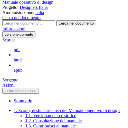
Manuale operativo di design
Progetto:
Designers Italia
Amministrazione:
italia
Cerca nel documento
Cerca nel documento
Informazioni
versione-corrente
Scarica
pdf
html
epub
Sorgente
Azioni
indice dei contenuti
Sommario
1. Scopo, destinatari e uso del Manuale operativo di design
1.1. Versionamento e storico
1.2. Consultazione del manuale
1.3. Contribuisci al manuale