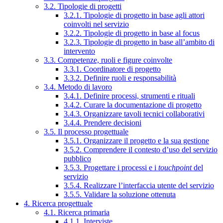
3.2. Tipologie di progetti
3.2.1. Tipologie di progetto in base agli attori
coinvolti nel servizio
3.2.2. Tipologie di progetto in base al focus
3.2.3. Tipologie di progetto in base all’ambito di
intervento
3.3. Competenze, ruoli e figure coinvolte
3.3.1. Coordinatore di progetto
3.3.2. Definire ruoli e responsabilità
3.4. Metodo di lavoro
3.4.1. Definire processi, strumenti e rituali
3.4.2. Curare la documentazione di progetto
3.4.3. Organizzare tavoli tecnici collaborativi
3.4.4. Prendere decisioni
3.5. Il processo progettuale
3.5.1. Organizzare il progetto e la sua gestione
3.5.2. Comprendere il contesto d’uso del servizio
pubblico
3.5.3. Progettare i processi e i
touchpoint
del
servizio
3.5.4. Realizzare l’interfaccia utente del servizio
3.5.5. Validare la soluzione ottenuta
4. Ricerca progettuale
4.1. Ricerca primaria
4.1.1. Interviste