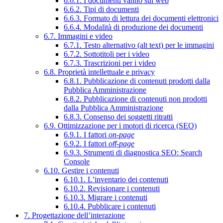
6.6.1. I documenti vanno sul web
6.6.2. Tipi di documenti
6.6.3. Formato di lettura dei documenti elettronici
6.6.4. Modalità di produzione dei documenti
6.7. Immagini e video
6.7.1. Testo alternativo (alt text) per le immagini
6.7.2. Sottotitoli per i video
6.7.3. Trascrizioni per i video
6.8. Proprietà intellettuale e privacy
6.8.1. Pubblicazione di contenuti prodotti dalla
Pubblica Amministrazione
6.8.2. Pubblicazione di contenuti non prodotti
dalla Pubblica Amministrazione
6.8.3. Consenso dei soggetti ritratti
6.9. Ottimizzazione per i motori di ricerca (SEO)
6.9.1. I fattori
on-page
6.9.2. I fattori
off-page
6.9.3. Strumenti di diagnostica SEO: Search
Console
6.10. Gestire i contenuti
6.10.1. L’inventario dei contenuti
6.10.2. Revisionare i contenuti
6.10.3. Migrare i contenuti
6.10.4. Pubblicare i contenuti
7. Progettazione dell’interazione