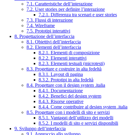
7.1. Caratteristiche dell’interazione
7.2. User stories per definire l’interazione
7.2.1. Differenza tra scenari e user stories
7.3. Flussi di interazione
7.4. Wireframe
7.5. Prototipi interattivi
8. Progettazione dell’interfaccia
8.1. Obiettivi dell’interfaccia
8.2. Elementi dell’interfaccia
8.2.1. Elementi di composizione
8.2.2. Elementi interattivi
8.2.3. Elementi testuali (microtesti)
8.3. Progettare e costruire in alta fedeltà
8.3.1. Layout di pagina
8.3.2. Prototipi in alta fedeltà
8.4. Progettare con il design system .italia
8.4.1. Documentazione
8.4.2. Benefici del design system
8.4.3. Risorse operative
8.4.4. Come contribuire al design system .italia
8.5. Progettare con i modelli di sito e servizi
8.5.1. Vantaggi dell’utilizzo dei modelli
8.5.2. I modelli di sito e servizi disponibili
9. Sviluppo dell’interfaccia
9.1. Approccio allo sviluppo