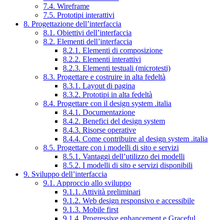
7.4. Wireframe
7.5. Prototipi interattivi
8. Progettazione dell’interfaccia
8.1. Obiettivi dell’interfaccia
8.2. Elementi dell’interfaccia
8.2.1. Elementi di composizione
8.2.2. Elementi interattivi
8.2.3. Elementi testuali (microtesti)
8.3. Progettare e costruire in alta fedeltà
8.3.1. Layout di pagina
8.3.2. Prototipi in alta fedeltà
8.4. Progettare con il design system .italia
8.4.1. Documentazione
8.4.2. Benefici del design system
8.4.3. Risorse operative
8.4.4. Come contribuire al design system .italia
8.5. Progettare con i modelli di sito e servizi
8.5.1. Vantaggi dell’utilizzo dei modelli
8.5.2. I modelli di sito e servizi disponibili
9. Sviluppo dell’interfaccia
9.1. Approccio allo sviluppo
9.1.1. Attività preliminari
9.1.2. Web design responsivo e accessibile
9.1.3. Mobile first
9.1.4. Progressive enhancement e Graceful