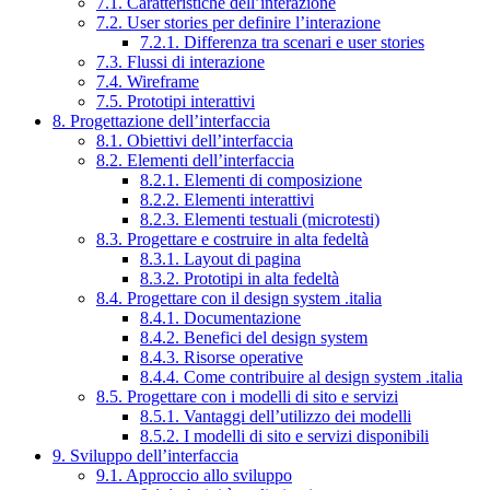
7.1. Caratteristiche dell’interazione
7.2. User stories per definire l’interazione
7.2.1. Differenza tra scenari e user stories
7.3. Flussi di interazione
7.4. Wireframe
7.5. Prototipi interattivi
8. Progettazione dell’interfaccia
8.1. Obiettivi dell’interfaccia
8.2. Elementi dell’interfaccia
8.2.1. Elementi di composizione
8.2.2. Elementi interattivi
8.2.3. Elementi testuali (microtesti)
8.3. Progettare e costruire in alta fedeltà
8.3.1. Layout di pagina
8.3.2. Prototipi in alta fedeltà
8.4. Progettare con il design system .italia
8.4.1. Documentazione
8.4.2. Benefici del design system
8.4.3. Risorse operative
8.4.4. Come contribuire al design system .italia
8.5. Progettare con i modelli di sito e servizi
8.5.1. Vantaggi dell’utilizzo dei modelli
8.5.2. I modelli di sito e servizi disponibili
9. Sviluppo dell’interfaccia
9.1. Approccio allo sviluppo