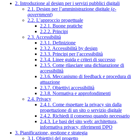
2. Introduzione al design per i servizi pubblici digitali
2.1. Design per l’amministrazione digitale (
e-
government
)
2.2. L’approccio progettuale
2.2.1. Buone pratiche
2.2.2. Principi
2.3. Accessibilità
2.3.1. Definizione
2.3.2. Accessibilità by design
2.3.3. Principi per l’accessibilità
2.3.4. Linee guida e criteri di successo
2.3.5. Come rilasciare una dichiarazione di
accessibilità
2.3.6. Meccanismo di feedback e procedura di
attuazione
2.3.7. Obiettivi accessibilità
2.3.8. Normativa e approfondimenti
2.4. Privacy
2.4.1. Come rispettare la privacy sin dalla
progettazione di un sito o servizio digitale
2.4.2. Richiedi il consenso quando necessario
2.4.3. Le basi del sito web: architettura,
informativa privacy, riferimenti DPO
3. Pianificazione, gestione e strategia
3.1. Obiettivi del progetto