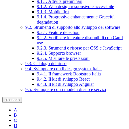
9.1.1. Attività preliminari
9.1.2. Web design responsivo e accessibile
9.1.3. Mobile first
9.1.4. Progressive enhancement e Graceful
degradation
9.2. Strumenti di supporto allo sviluppo del software
9.2.1. Feature detection
9.2.2. Verificare le feature disponibili con Can I
use
9.2.3. Strumenti e risorse per CSS e JavaScript
9.2.4. Supporto browser
9.2.5. Misurare le prestazioni
9.3. Catalogo del riuso
9.4. Sviluppare con il design system .italia
9.4.1. Il framework Bootstrap Italia
9.4.2. Il kit di sviluppo React
9.4.3. Il kit di sviluppo Angular
9.5. Sviluppare con i modelli di sito e servizi
glossario
A
B
C
D