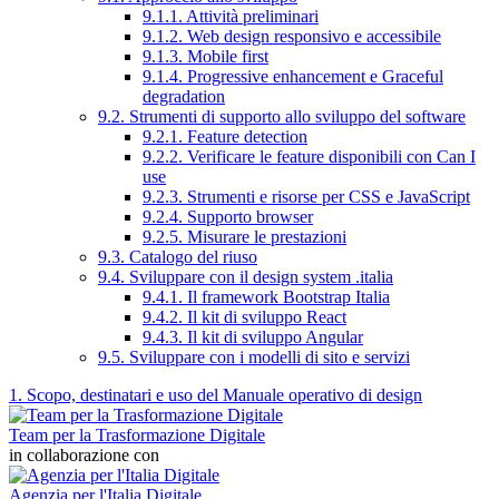
9.1.1. Attività preliminari
9.1.2. Web design responsivo e accessibile
9.1.3. Mobile first
9.1.4. Progressive enhancement e Graceful
degradation
9.2. Strumenti di supporto allo sviluppo del software
9.2.1. Feature detection
9.2.2. Verificare le feature disponibili con Can I
use
9.2.3. Strumenti e risorse per CSS e JavaScript
9.2.4. Supporto browser
9.2.5. Misurare le prestazioni
9.3. Catalogo del riuso
9.4. Sviluppare con il design system .italia
9.4.1. Il framework Bootstrap Italia
9.4.2. Il kit di sviluppo React
9.4.3. Il kit di sviluppo Angular
9.5. Sviluppare con i modelli di sito e servizi
1. Scopo, destinatari e uso del Manuale operativo di design
Team per la Trasformazione Digitale
in collaborazione con
Agenzia per l'Italia Digitale