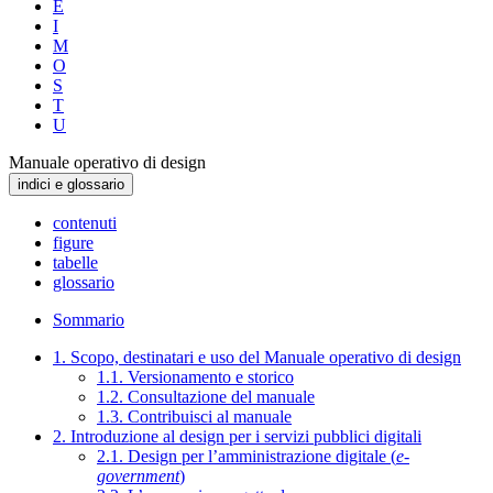
E
I
M
O
S
T
U
Manuale operativo di design
indici e glossario
contenuti
figure
tabelle
glossario
Sommario
1. Scopo, destinatari e uso del Manuale operativo di design
1.1. Versionamento e storico
1.2. Consultazione del manuale
1.3. Contribuisci al manuale
2. Introduzione al design per i servizi pubblici digitali
2.1. Design per l’amministrazione digitale (
e-
government
)