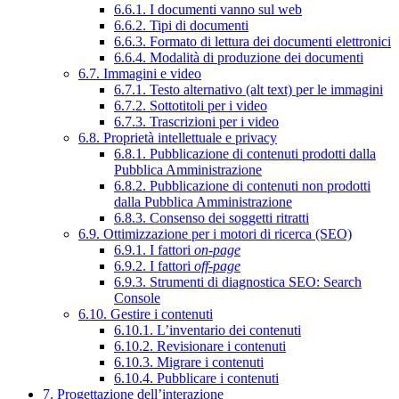
6.6.1. I documenti vanno sul web
6.6.2. Tipi di documenti
6.6.3. Formato di lettura dei documenti elettronici
6.6.4. Modalità di produzione dei documenti
6.7. Immagini e video
6.7.1. Testo alternativo (alt text) per le immagini
6.7.2. Sottotitoli per i video
6.7.3. Trascrizioni per i video
6.8. Proprietà intellettuale e privacy
6.8.1. Pubblicazione di contenuti prodotti dalla
Pubblica Amministrazione
6.8.2. Pubblicazione di contenuti non prodotti
dalla Pubblica Amministrazione
6.8.3. Consenso dei soggetti ritratti
6.9. Ottimizzazione per i motori di ricerca (SEO)
6.9.1. I fattori
on-page
6.9.2. I fattori
off-page
6.9.3. Strumenti di diagnostica SEO: Search
Console
6.10. Gestire i contenuti
6.10.1. L’inventario dei contenuti
6.10.2. Revisionare i contenuti
6.10.3. Migrare i contenuti
6.10.4. Pubblicare i contenuti
7. Progettazione dell’interazione