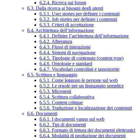
6.2.4. Ricerca sui forum
6.3. Dalla ricerca ai bisogni degli utenti
6.3.1. User stories per definire i contenuti
6.3.2. Job stories per definire i contenuti
6.3.3. Criteri di accettazione
6.4. Architettura dell’informazione
6.4.1. Definire l’architettura dell’informazione
6.4.2. Alberatura
6.4.3. Flussi di interazione
6.4.4. Sistemi di navigazione
6.4.5. Tipologie di contenuto (content type)
6.4.6. Ontologie e standard
6.4.7. Vocabolari controllati e tassonomie
6.5. Scrittura e linguaggio
6.5.1. Come leggono le persone sul web
6.5.2. Le regole per un linguaggio semplice
6.5.3. Microtesti
6.5.4. Scrittura collaborativa
6.5.5. Content critique
6.5.6. Traduzione e localizzazione dei contenuti
6.6. Documenti
6.6.1. I documenti vanno sul web
6.6.2. Tipi di documenti
6.6.3. Formato di lettura dei documenti elettronici
6.6.4. Modalità di produzione dei documenti