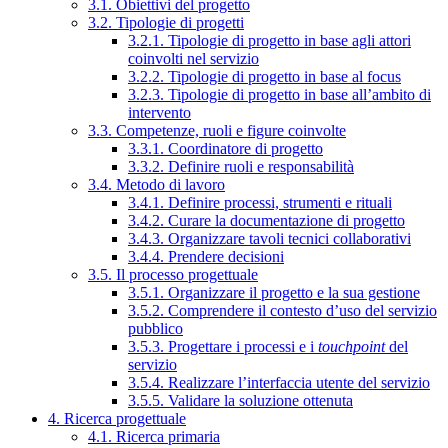
3.1. Obiettivi del progetto
3.2. Tipologie di progetti
3.2.1. Tipologie di progetto in base agli attori
coinvolti nel servizio
3.2.2. Tipologie di progetto in base al focus
3.2.3. Tipologie di progetto in base all’ambito di
intervento
3.3. Competenze, ruoli e figure coinvolte
3.3.1. Coordinatore di progetto
3.3.2. Definire ruoli e responsabilità
3.4. Metodo di lavoro
3.4.1. Definire processi, strumenti e rituali
3.4.2. Curare la documentazione di progetto
3.4.3. Organizzare tavoli tecnici collaborativi
3.4.4. Prendere decisioni
3.5. Il processo progettuale
3.5.1. Organizzare il progetto e la sua gestione
3.5.2. Comprendere il contesto d’uso del servizio
pubblico
3.5.3. Progettare i processi e i
touchpoint
del
servizio
3.5.4. Realizzare l’interfaccia utente del servizio
3.5.5. Validare la soluzione ottenuta
4. Ricerca progettuale
4.1. Ricerca primaria