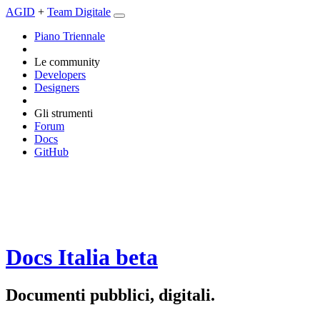
AGID
+
Team Digitale
Piano Triennale
Le community
Developers
Designers
Gli strumenti
Forum
Docs
GitHub
Docs Italia
beta
Documenti pubblici, digitali.