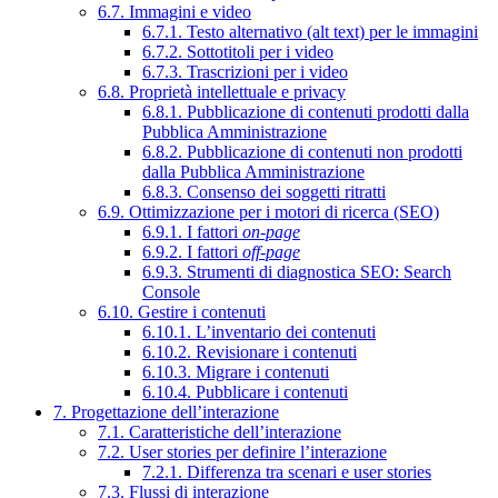
6.7. Immagini e video
6.7.1. Testo alternativo (alt text) per le immagini
6.7.2. Sottotitoli per i video
6.7.3. Trascrizioni per i video
6.8. Proprietà intellettuale e privacy
6.8.1. Pubblicazione di contenuti prodotti dalla
Pubblica Amministrazione
6.8.2. Pubblicazione di contenuti non prodotti
dalla Pubblica Amministrazione
6.8.3. Consenso dei soggetti ritratti
6.9. Ottimizzazione per i motori di ricerca (SEO)
6.9.1. I fattori
on-page
6.9.2. I fattori
off-page
6.9.3. Strumenti di diagnostica SEO: Search
Console
6.10. Gestire i contenuti
6.10.1. L’inventario dei contenuti
6.10.2. Revisionare i contenuti
6.10.3. Migrare i contenuti
6.10.4. Pubblicare i contenuti
7. Progettazione dell’interazione
7.1. Caratteristiche dell’interazione
7.2. User stories per definire l’interazione
7.2.1. Differenza tra scenari e user stories
7.3. Flussi di interazione