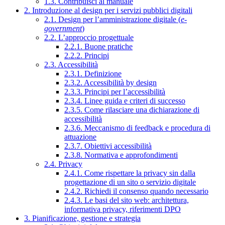
1.3. Contribuisci al manuale
2. Introduzione al design per i servizi pubblici digitali
2.1. Design per l’amministrazione digitale (
e-
government
)
2.2. L’approccio progettuale
2.2.1. Buone pratiche
2.2.2. Principi
2.3. Accessibilità
2.3.1. Definizione
2.3.2. Accessibilità by design
2.3.3. Principi per l’accessibilità
2.3.4. Linee guida e criteri di successo
2.3.5. Come rilasciare una dichiarazione di
accessibilità
2.3.6. Meccanismo di feedback e procedura di
attuazione
2.3.7. Obiettivi accessibilità
2.3.8. Normativa e approfondimenti
2.4. Privacy
2.4.1. Come rispettare la privacy sin dalla
progettazione di un sito o servizio digitale
2.4.2. Richiedi il consenso quando necessario
2.4.3. Le basi del sito web: architettura,
informativa privacy, riferimenti DPO
3. Pianificazione, gestione e strategia