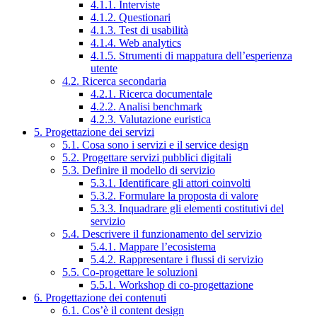
4.1.1. Interviste
4.1.2. Questionari
4.1.3. Test di usabilità
4.1.4. Web analytics
4.1.5. Strumenti di mappatura dell’esperienza
utente
4.2. Ricerca secondaria
4.2.1. Ricerca documentale
4.2.2. Analisi benchmark
4.2.3. Valutazione euristica
5. Progettazione dei servizi
5.1. Cosa sono i servizi e il service design
5.2. Progettare servizi pubblici digitali
5.3. Definire il modello di servizio
5.3.1. Identificare gli attori coinvolti
5.3.2. Formulare la proposta di valore
5.3.3. Inquadrare gli elementi costitutivi del
servizio
5.4. Descrivere il funzionamento del servizio
5.4.1. Mappare l’ecosistema
5.4.2. Rappresentare i flussi di servizio
5.5. Co-progettare le soluzioni
5.5.1. Workshop di co-progettazione
6. Progettazione dei contenuti
6.1. Cos’è il content design