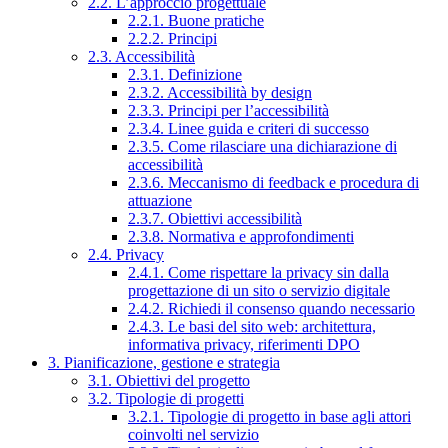
2.2. L’approccio progettuale
2.2.1. Buone pratiche
2.2.2. Principi
2.3. Accessibilità
2.3.1. Definizione
2.3.2. Accessibilità by design
2.3.3. Principi per l’accessibilità
2.3.4. Linee guida e criteri di successo
2.3.5. Come rilasciare una dichiarazione di
accessibilità
2.3.6. Meccanismo di feedback e procedura di
attuazione
2.3.7. Obiettivi accessibilità
2.3.8. Normativa e approfondimenti
2.4. Privacy
2.4.1. Come rispettare la privacy sin dalla
progettazione di un sito o servizio digitale
2.4.2. Richiedi il consenso quando necessario
2.4.3. Le basi del sito web: architettura,
informativa privacy, riferimenti DPO
3. Pianificazione, gestione e strategia
3.1. Obiettivi del progetto
3.2. Tipologie di progetti
3.2.1. Tipologie di progetto in base agli attori
coinvolti nel servizio