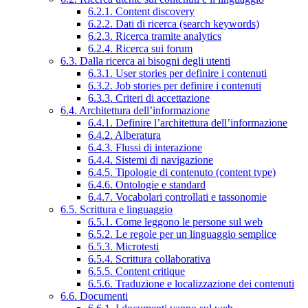
6.2.1. Content discovery
6.2.2. Dati di ricerca (search keywords)
6.2.3. Ricerca tramite analytics
6.2.4. Ricerca sui forum
6.3. Dalla ricerca ai bisogni degli utenti
6.3.1. User stories per definire i contenuti
6.3.2. Job stories per definire i contenuti
6.3.3. Criteri di accettazione
6.4. Architettura dell’informazione
6.4.1. Definire l’architettura dell’informazione
6.4.2. Alberatura
6.4.3. Flussi di interazione
6.4.4. Sistemi di navigazione
6.4.5. Tipologie di contenuto (content type)
6.4.6. Ontologie e standard
6.4.7. Vocabolari controllati e tassonomie
6.5. Scrittura e linguaggio
6.5.1. Come leggono le persone sul web
6.5.2. Le regole per un linguaggio semplice
6.5.3. Microtesti
6.5.4. Scrittura collaborativa
6.5.5. Content critique
6.5.6. Traduzione e localizzazione dei contenuti
6.6. Documenti