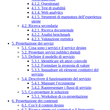
4.1.2. Questionari
4.1.3. Test di usabilità
4.1.4. Web analytics
4.1.5. Strumenti di mappatura dell’esperienza
utente
4.2. Ricerca secondaria
4.2.1. Ricerca documentale
4.2.2. Analisi benchmark
4.2.3. Valutazione euristica
5. Progettazione dei servizi
5.1. Cosa sono i servizi e il service design
5.2. Progettare servizi pubblici digitali
5.3. Definire il modello di servizio
5.3.1. Identificare gli attori coinvolti
5.3.2. Formulare la proposta di valore
5.3.3. Inquadrare gli elementi costitutivi del
servizio
5.4. Descrivere il funzionamento del servizio
5.4.1. Mappare l’ecosistema
5.4.2. Rappresentare i flussi di servizio
5.5. Co-progettare le soluzioni
5.5.1. Workshop di co-progettazione
6. Progettazione dei contenuti
6.1. Cos’è il content design
6.2. Ricerca utente sui contenuti e il linguaggio