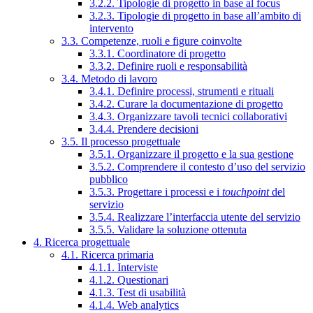
3.2.2. Tipologie di progetto in base al focus
3.2.3. Tipologie di progetto in base all’ambito di
intervento
3.3. Competenze, ruoli e figure coinvolte
3.3.1. Coordinatore di progetto
3.3.2. Definire ruoli e responsabilità
3.4. Metodo di lavoro
3.4.1. Definire processi, strumenti e rituali
3.4.2. Curare la documentazione di progetto
3.4.3. Organizzare tavoli tecnici collaborativi
3.4.4. Prendere decisioni
3.5. Il processo progettuale
3.5.1. Organizzare il progetto e la sua gestione
3.5.2. Comprendere il contesto d’uso del servizio
pubblico
3.5.3. Progettare i processi e i
touchpoint
del
servizio
3.5.4. Realizzare l’interfaccia utente del servizio
3.5.5. Validare la soluzione ottenuta
4. Ricerca progettuale
4.1. Ricerca primaria
4.1.1. Interviste
4.1.2. Questionari
4.1.3. Test di usabilità
4.1.4. Web analytics