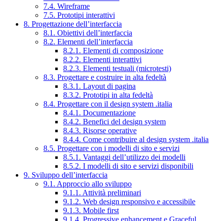
7.4. Wireframe
7.5. Prototipi interattivi
8. Progettazione dell’interfaccia
8.1. Obiettivi dell’interfaccia
8.2. Elementi dell’interfaccia
8.2.1. Elementi di composizione
8.2.2. Elementi interattivi
8.2.3. Elementi testuali (microtesti)
8.3. Progettare e costruire in alta fedeltà
8.3.1. Layout di pagina
8.3.2. Prototipi in alta fedeltà
8.4. Progettare con il design system .italia
8.4.1. Documentazione
8.4.2. Benefici del design system
8.4.3. Risorse operative
8.4.4. Come contribuire al design system .italia
8.5. Progettare con i modelli di sito e servizi
8.5.1. Vantaggi dell’utilizzo dei modelli
8.5.2. I modelli di sito e servizi disponibili
9. Sviluppo dell’interfaccia
9.1. Approccio allo sviluppo
9.1.1. Attività preliminari
9.1.2. Web design responsivo e accessibile
9.1.3. Mobile first
9.1.4. Progressive enhancement e Graceful