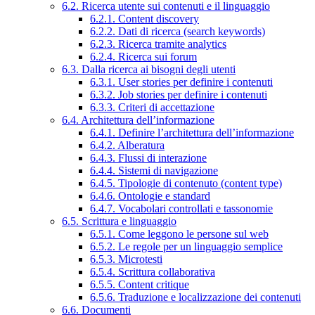
6.2. Ricerca utente sui contenuti e il linguaggio
6.2.1. Content discovery
6.2.2. Dati di ricerca (search keywords)
6.2.3. Ricerca tramite analytics
6.2.4. Ricerca sui forum
6.3. Dalla ricerca ai bisogni degli utenti
6.3.1. User stories per definire i contenuti
6.3.2. Job stories per definire i contenuti
6.3.3. Criteri di accettazione
6.4. Architettura dell’informazione
6.4.1. Definire l’architettura dell’informazione
6.4.2. Alberatura
6.4.3. Flussi di interazione
6.4.4. Sistemi di navigazione
6.4.5. Tipologie di contenuto (content type)
6.4.6. Ontologie e standard
6.4.7. Vocabolari controllati e tassonomie
6.5. Scrittura e linguaggio
6.5.1. Come leggono le persone sul web
6.5.2. Le regole per un linguaggio semplice
6.5.3. Microtesti
6.5.4. Scrittura collaborativa
6.5.5. Content critique
6.5.6. Traduzione e localizzazione dei contenuti
6.6. Documenti