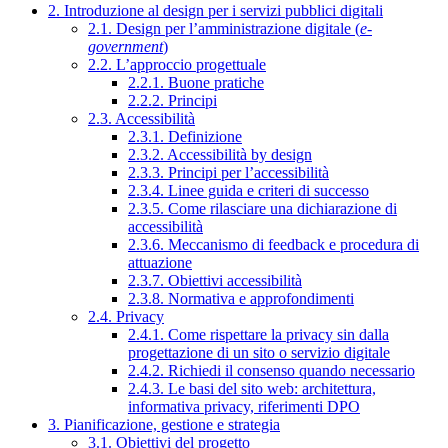
2. Introduzione al design per i servizi pubblici digitali
2.1. Design per l’amministrazione digitale (
e-
government
)
2.2. L’approccio progettuale
2.2.1. Buone pratiche
2.2.2. Principi
2.3. Accessibilità
2.3.1. Definizione
2.3.2. Accessibilità by design
2.3.3. Principi per l’accessibilità
2.3.4. Linee guida e criteri di successo
2.3.5. Come rilasciare una dichiarazione di
accessibilità
2.3.6. Meccanismo di feedback e procedura di
attuazione
2.3.7. Obiettivi accessibilità
2.3.8. Normativa e approfondimenti
2.4. Privacy
2.4.1. Come rispettare la privacy sin dalla
progettazione di un sito o servizio digitale
2.4.2. Richiedi il consenso quando necessario
2.4.3. Le basi del sito web: architettura,
informativa privacy, riferimenti DPO
3. Pianificazione, gestione e strategia
3.1. Obiettivi del progetto