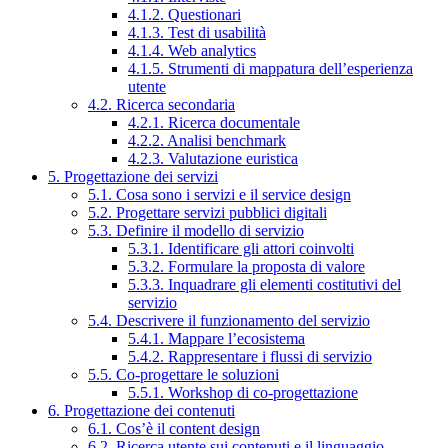
4.1.2. Questionari
4.1.3. Test di usabilità
4.1.4. Web analytics
4.1.5. Strumenti di mappatura dell’esperienza
utente
4.2. Ricerca secondaria
4.2.1. Ricerca documentale
4.2.2. Analisi benchmark
4.2.3. Valutazione euristica
5. Progettazione dei servizi
5.1. Cosa sono i servizi e il service design
5.2. Progettare servizi pubblici digitali
5.3. Definire il modello di servizio
5.3.1. Identificare gli attori coinvolti
5.3.2. Formulare la proposta di valore
5.3.3. Inquadrare gli elementi costitutivi del
servizio
5.4. Descrivere il funzionamento del servizio
5.4.1. Mappare l’ecosistema
5.4.2. Rappresentare i flussi di servizio
5.5. Co-progettare le soluzioni
5.5.1. Workshop di co-progettazione
6. Progettazione dei contenuti
6.1. Cos’è il content design
6.2. Ricerca utente sui contenuti e il linguaggio