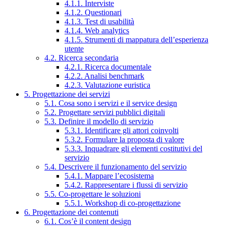
4.1.1. Interviste
4.1.2. Questionari
4.1.3. Test di usabilità
4.1.4. Web analytics
4.1.5. Strumenti di mappatura dell’esperienza
utente
4.2. Ricerca secondaria
4.2.1. Ricerca documentale
4.2.2. Analisi benchmark
4.2.3. Valutazione euristica
5. Progettazione dei servizi
5.1. Cosa sono i servizi e il service design
5.2. Progettare servizi pubblici digitali
5.3. Definire il modello di servizio
5.3.1. Identificare gli attori coinvolti
5.3.2. Formulare la proposta di valore
5.3.3. Inquadrare gli elementi costitutivi del
servizio
5.4. Descrivere il funzionamento del servizio
5.4.1. Mappare l’ecosistema
5.4.2. Rappresentare i flussi di servizio
5.5. Co-progettare le soluzioni
5.5.1. Workshop di co-progettazione
6. Progettazione dei contenuti
6.1. Cos’è il content design