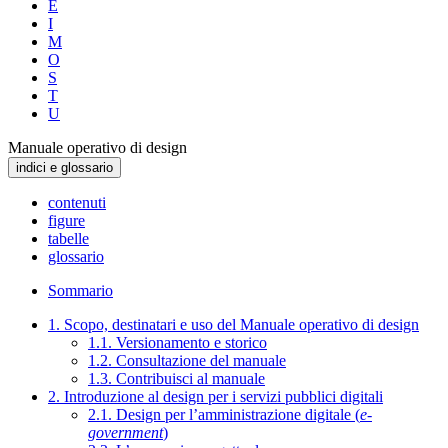
E
I
M
O
S
T
U
Manuale operativo di design
indici e glossario
contenuti
figure
tabelle
glossario
Sommario
1. Scopo, destinatari e uso del Manuale operativo di design
1.1. Versionamento e storico
1.2. Consultazione del manuale
1.3. Contribuisci al manuale
2. Introduzione al design per i servizi pubblici digitali
2.1. Design per l’amministrazione digitale (
e-
government
)