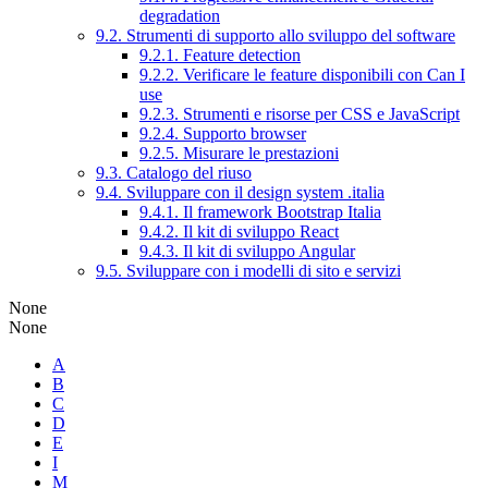
degradation
9.2. Strumenti di supporto allo sviluppo del software
9.2.1. Feature detection
9.2.2. Verificare le feature disponibili con Can I
use
9.2.3. Strumenti e risorse per CSS e JavaScript
9.2.4. Supporto browser
9.2.5. Misurare le prestazioni
9.3. Catalogo del riuso
9.4. Sviluppare con il design system .italia
9.4.1. Il framework Bootstrap Italia
9.4.2. Il kit di sviluppo React
9.4.3. Il kit di sviluppo Angular
9.5. Sviluppare con i modelli di sito e servizi
None
None
A
B
C
D
E
I
M