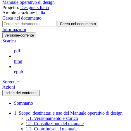
Manuale operativo di design
Progetto:
Designers Italia
Amministrazione:
italia
Cerca nel documento
Cerca nel documento
Informazioni
versione-corrente
Scarica
pdf
html
epub
Sorgente
Azioni
indice dei contenuti
Sommario
1. Scopo, destinatari e uso del Manuale operativo di design
1.1. Versionamento e storico
1.2. Consultazione del manuale
1.3. Contribuisci al manuale