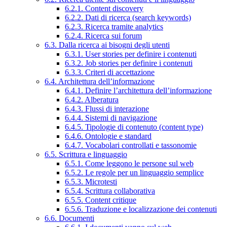
6.2.1. Content discovery
6.2.2. Dati di ricerca (search keywords)
6.2.3. Ricerca tramite analytics
6.2.4. Ricerca sui forum
6.3. Dalla ricerca ai bisogni degli utenti
6.3.1. User stories per definire i contenuti
6.3.2. Job stories per definire i contenuti
6.3.3. Criteri di accettazione
6.4. Architettura dell’informazione
6.4.1. Definire l’architettura dell’informazione
6.4.2. Alberatura
6.4.3. Flussi di interazione
6.4.4. Sistemi di navigazione
6.4.5. Tipologie di contenuto (content type)
6.4.6. Ontologie e standard
6.4.7. Vocabolari controllati e tassonomie
6.5. Scrittura e linguaggio
6.5.1. Come leggono le persone sul web
6.5.2. Le regole per un linguaggio semplice
6.5.3. Microtesti
6.5.4. Scrittura collaborativa
6.5.5. Content critique
6.5.6. Traduzione e localizzazione dei contenuti
6.6. Documenti