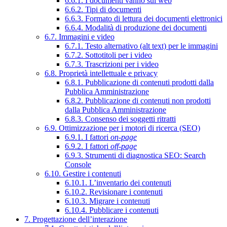
6.6.1. I documenti vanno sul web
6.6.2. Tipi di documenti
6.6.3. Formato di lettura dei documenti elettronici
6.6.4. Modalità di produzione dei documenti
6.7. Immagini e video
6.7.1. Testo alternativo (alt text) per le immagini
6.7.2. Sottotitoli per i video
6.7.3. Trascrizioni per i video
6.8. Proprietà intellettuale e privacy
6.8.1. Pubblicazione di contenuti prodotti dalla
Pubblica Amministrazione
6.8.2. Pubblicazione di contenuti non prodotti
dalla Pubblica Amministrazione
6.8.3. Consenso dei soggetti ritratti
6.9. Ottimizzazione per i motori di ricerca (SEO)
6.9.1. I fattori
on-page
6.9.2. I fattori
off-page
6.9.3. Strumenti di diagnostica SEO: Search
Console
6.10. Gestire i contenuti
6.10.1. L’inventario dei contenuti
6.10.2. Revisionare i contenuti
6.10.3. Migrare i contenuti
6.10.4. Pubblicare i contenuti
7. Progettazione dell’interazione