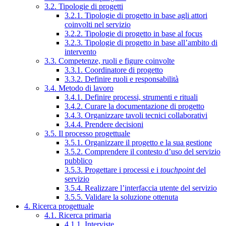
3.2. Tipologie di progetti
3.2.1. Tipologie di progetto in base agli attori
coinvolti nel servizio
3.2.2. Tipologie di progetto in base al focus
3.2.3. Tipologie di progetto in base all’ambito di
intervento
3.3. Competenze, ruoli e figure coinvolte
3.3.1. Coordinatore di progetto
3.3.2. Definire ruoli e responsabilità
3.4. Metodo di lavoro
3.4.1. Definire processi, strumenti e rituali
3.4.2. Curare la documentazione di progetto
3.4.3. Organizzare tavoli tecnici collaborativi
3.4.4. Prendere decisioni
3.5. Il processo progettuale
3.5.1. Organizzare il progetto e la sua gestione
3.5.2. Comprendere il contesto d’uso del servizio
pubblico
3.5.3. Progettare i processi e i
touchpoint
del
servizio
3.5.4. Realizzare l’interfaccia utente del servizio
3.5.5. Validare la soluzione ottenuta
4. Ricerca progettuale
4.1. Ricerca primaria
4.1.1. Interviste