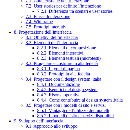
7.1. Caratteristiche dell’interazione
7.2. User stories per definire l’interazione
7.2.1. Differenza tra scenari e user stories
7.3. Flussi di interazione
7.4. Wireframe
7.5. Prototipi interattivi
8. Progettazione dell’interfaccia
8.1. Obiettivi dell’interfaccia
8.2. Elementi dell’interfaccia
8.2.1. Elementi di composizione
8.2.2. Elementi interattivi
8.2.3. Elementi testuali (microtesti)
8.3. Progettare e costruire in alta fedeltà
8.3.1. Layout di pagina
8.3.2. Prototipi in alta fedeltà
8.4. Progettare con il design system .italia
8.4.1. Documentazione
8.4.2. Benefici del design system
8.4.3. Risorse operative
8.4.4. Come contribuire al design system .italia
8.5. Progettare con i modelli di sito e servizi
8.5.1. Vantaggi dell’utilizzo dei modelli
8.5.2. I modelli di sito e servizi disponibili
9. Sviluppo dell’interfaccia
9.1. Approccio allo sviluppo