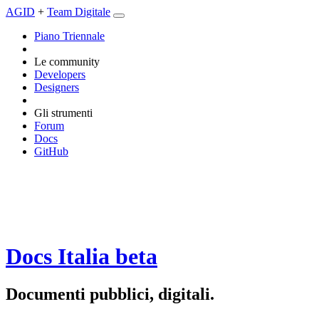
AGID
+
Team Digitale
Piano Triennale
Le community
Developers
Designers
Gli strumenti
Forum
Docs
GitHub
Docs Italia
beta
Documenti pubblici, digitali.