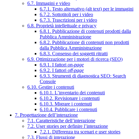
6.7. Immagini e video
6.7.1. Testo alternativo (alt text) per le immagini
6.7.2. Sottotitoli per i video
6.7.3. Trascrizioni per i video
6.8. Proprietà intellettuale e privacy
6.8.1. Pubblicazione di contenuti prodotti dalla
Pubblica Amministrazione
6.8.2. Pubblicazione di contenuti non prodotti
dalla Pubblica Amministrazione
6.8.3. Consenso dei soggetti ritratti
6.9. Ottimizzazione per i motori di ricerca (SEO)
6.9.1. I fattori
on-page
6.9.2. I fattori
off-page
6.9.3. Strumenti di diagnostica SEO: Search
Console
6.10. Gestire i contenuti
6.10.1. L’inventario dei contenuti
6.10.2. Revisionare i contenuti
6.10.3. Migrare i contenuti
6.10.4. Pubblicare i contenuti
7. Progettazione dell’interazione
7.1. Caratteristiche dell’interazione
7.2. User stories per definire l’interazione
7.2.1. Differenza tra scenari e user stories
7.3. Flussi di interazione