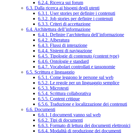
6.2.4. Ricerca sui forum
6.3. Dalla ricerca ai bisogni degli utenti
6.3.1. User stories per definire i contenuti
6.3.2. Job stories per definire i contenuti
6.3.3. Criteri di accettazione
6.4. Architettura dell’informazione
6.4.1. Definire l’architettura dell’informazione
6.4.2. Alberatura
6.4.3. Flussi di interazione
6.4.4. Sistemi di navigazione
6.4.5. Tipologie di contenuto (content type)
6.4.6. Ontologie e standard
6.4.7. Vocabolari controllati e tassonomie
6.5. Scrittura e linguaggio
6.5.1. Come leggono le persone sul web
6.5.2. Le regole per un linguaggio semplice
6.5.3. Microtesti
6.5.4. Scrittura collaborativa
6.5.5. Content critique
6.5.6. Traduzione e localizzazione dei contenuti
6.6. Documenti
6.6.1. I documenti vanno sul web
6.6.2. Tipi di documenti
6.6.3. Formato di lettura dei documenti elettronici
6.6.4. Modalità di produzione dei documenti