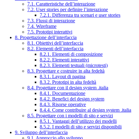
7.1. Caratteristiche dell’interazione
7.2. User stories per definire l’interazione
7.2.1. Differenza tra scenari e user stories
7.3. Flussi di interazione
7.4. Wireframe
7.5. Prototipi interattivi
8. Progettazione dell’interfaccia
8.1. Obiettivi dell’interfaccia
8.2. Elementi dell’interfaccia
8.2.1. Elementi di composizione
8.2.2. Elementi interattivi
8.2.3. Elementi testuali (microtesti)
8.3. Progettare e costruire in alta fedeltà
8.3.1. Layout di pagina
8.3.2. Prototipi in alta fedeltà
8.4. Progettare con il design system .italia
8.4.1. Documentazione
8.4.2. Benefici del design system
8.4.3. Risorse operative
8.4.4. Come contribuire al design system .italia
8.5. Progettare con i modelli di sito e servizi
8.5.1. Vantaggi dell’utilizzo dei modelli
8.5.2. I modelli di sito e servizi disponibili
9. Sviluppo dell’interfaccia
9.1. Approccio allo sviluppo