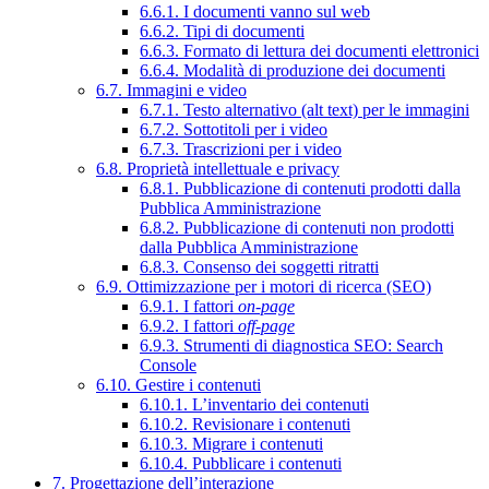
6.6.1. I documenti vanno sul web
6.6.2. Tipi di documenti
6.6.3. Formato di lettura dei documenti elettronici
6.6.4. Modalità di produzione dei documenti
6.7. Immagini e video
6.7.1. Testo alternativo (alt text) per le immagini
6.7.2. Sottotitoli per i video
6.7.3. Trascrizioni per i video
6.8. Proprietà intellettuale e privacy
6.8.1. Pubblicazione di contenuti prodotti dalla
Pubblica Amministrazione
6.8.2. Pubblicazione di contenuti non prodotti
dalla Pubblica Amministrazione
6.8.3. Consenso dei soggetti ritratti
6.9. Ottimizzazione per i motori di ricerca (SEO)
6.9.1. I fattori
on-page
6.9.2. I fattori
off-page
6.9.3. Strumenti di diagnostica SEO: Search
Console
6.10. Gestire i contenuti
6.10.1. L’inventario dei contenuti
6.10.2. Revisionare i contenuti
6.10.3. Migrare i contenuti
6.10.4. Pubblicare i contenuti
7. Progettazione dell’interazione