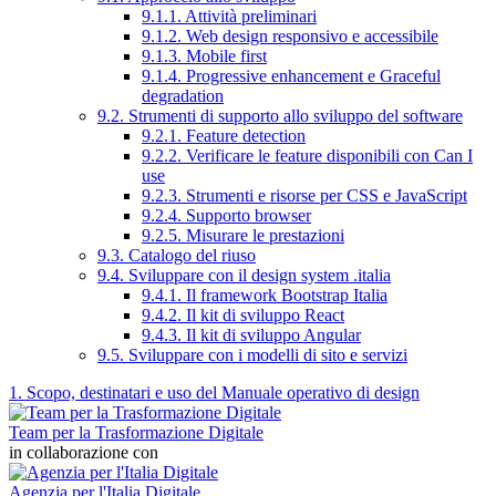
9.1.1. Attività preliminari
9.1.2. Web design responsivo e accessibile
9.1.3. Mobile first
9.1.4. Progressive enhancement e Graceful
degradation
9.2. Strumenti di supporto allo sviluppo del software
9.2.1. Feature detection
9.2.2. Verificare le feature disponibili con Can I
use
9.2.3. Strumenti e risorse per CSS e JavaScript
9.2.4. Supporto browser
9.2.5. Misurare le prestazioni
9.3. Catalogo del riuso
9.4. Sviluppare con il design system .italia
9.4.1. Il framework Bootstrap Italia
9.4.2. Il kit di sviluppo React
9.4.3. Il kit di sviluppo Angular
9.5. Sviluppare con i modelli di sito e servizi
1. Scopo, destinatari e uso del Manuale operativo di design
Team per la Trasformazione Digitale
in collaborazione con
Agenzia per l'Italia Digitale