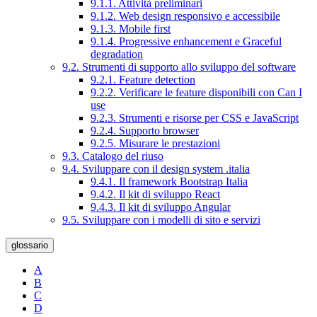
9.1.1. Attività preliminari
9.1.2. Web design responsivo e accessibile
9.1.3. Mobile first
9.1.4. Progressive enhancement e Graceful
degradation
9.2. Strumenti di supporto allo sviluppo del software
9.2.1. Feature detection
9.2.2. Verificare le feature disponibili con Can I
use
9.2.3. Strumenti e risorse per CSS e JavaScript
9.2.4. Supporto browser
9.2.5. Misurare le prestazioni
9.3. Catalogo del riuso
9.4. Sviluppare con il design system .italia
9.4.1. Il framework Bootstrap Italia
9.4.2. Il kit di sviluppo React
9.4.3. Il kit di sviluppo Angular
9.5. Sviluppare con i modelli di sito e servizi
glossario
A
B
C
D