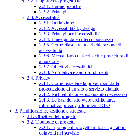
2.2. L’approccio progettuale
2.2.1. Buone pratiche
2.2.2. Principi
2.3. Accessibilità
2.3.1. Definizione
2.3.2. Accessibilità by design
2.3.3. Principi per l’accessibilità
2.3.4. Linee guida e criteri di successo
2.3.5. Come rilasciare una dichiarazione di
accessibilità
2.3.6. Meccanismo di feedback e procedura di
attuazione
2.3.7. Obiettivi accessibilità
2.3.8. Normativa e approfondimenti
2.4. Privacy
2.4.1. Come rispettare la privacy sin dalla
progettazione di un sito o servizio digitale
2.4.2. Richiedi il consenso quando necessario
2.4.3. Le basi del sito web: architettura,
informativa privacy, riferimenti DPO
3. Pianificazione, gestione e strategia
3.1. Obiettivi del progetto
3.2. Tipologie di progetti
3.2.1. Tipologie di progetto in base agli attori
coinvolti nel servizio