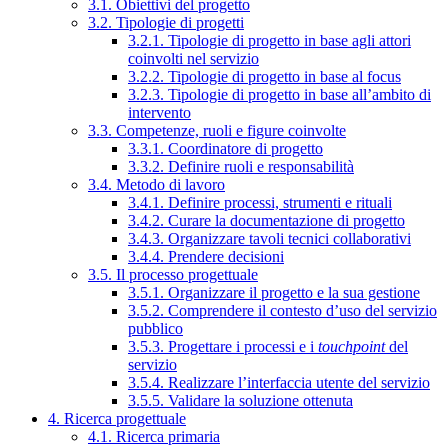
3.1. Obiettivi del progetto
3.2. Tipologie di progetti
3.2.1. Tipologie di progetto in base agli attori
coinvolti nel servizio
3.2.2. Tipologie di progetto in base al focus
3.2.3. Tipologie di progetto in base all’ambito di
intervento
3.3. Competenze, ruoli e figure coinvolte
3.3.1. Coordinatore di progetto
3.3.2. Definire ruoli e responsabilità
3.4. Metodo di lavoro
3.4.1. Definire processi, strumenti e rituali
3.4.2. Curare la documentazione di progetto
3.4.3. Organizzare tavoli tecnici collaborativi
3.4.4. Prendere decisioni
3.5. Il processo progettuale
3.5.1. Organizzare il progetto e la sua gestione
3.5.2. Comprendere il contesto d’uso del servizio
pubblico
3.5.3. Progettare i processi e i
touchpoint
del
servizio
3.5.4. Realizzare l’interfaccia utente del servizio
3.5.5. Validare la soluzione ottenuta
4. Ricerca progettuale
4.1. Ricerca primaria