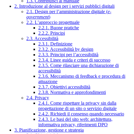
1.3. Contribuisci al manuale
2. Introduzione al design per i servizi pubblici digitali
2.1. Design per l’amministrazione digitale (
e-
government
)
2.2. L’approccio progettuale
2.2.1. Buone pratiche
2.2.2. Principi
2.3. Accessibilità
2.3.1. Definizione
2.3.2. Accessibilità by design
2.3.3. Principi per l’accessibilità
2.3.4. Linee guida e criteri di successo
2.3.5. Come rilasciare una dichiarazione di
accessibilità
2.3.6. Meccanismo di feedback e procedura di
attuazione
2.3.7. Obiettivi accessibilità
2.3.8. Normativa e approfondimenti
2.4. Privacy
2.4.1. Come rispettare la privacy sin dalla
progettazione di un sito o servizio digitale
2.4.2. Richiedi il consenso quando necessario
2.4.3. Le basi del sito web: architettura,
informativa privacy, riferimenti DPO
3. Pianificazione, gestione e strategia