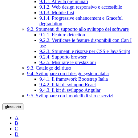
9.1.1. Attività preliminari
9.1.2. Web design responsivo e accessibile
9.1.3. Mobile first
9.1.4. Progressive enhancement e Graceful
degradation
9.2. Strumenti di supporto allo sviluppo del software
9.2.1. Feature detection
9.2.2. Verificare le feature disponibili con Can I
use
9.2.3. Strumenti e risorse per CSS e JavaScript
9.2.4. Supporto browser
9.2.5. Misurare le prestazioni
9.3. Catalogo del riuso
9.4. Sviluppare con il design system .italia
9.4.1. Il framework Bootstrap Italia
9.4.2. Il kit di sviluppo React
9.4.3. Il kit di sviluppo Angular
9.5. Sviluppare con i modelli di sito e servizi
glossario
A
B
C
D