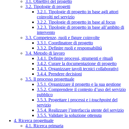
3.1. Obiettivi del progetto
3.2. Tipologie di progetti
3.2.1. Tipologie di progetto in base agli attori
coinvolti nel servizio
3.2.2. Tipologie di progetto in base al focus
3.2.3. Tipologie di progetto in base all’ambito di
intervento
3.3. Competenze, ruoli e figure coinvolte
3.3.1. Coordinatore di progetto
3.3.2. Definire ruoli e responsabilità
3.4. Metodo di lavoro
3.4.1. Definire processi, strumenti e rituali
3.4.2. Curare la documentazione di progetto
3.4.3. Organizzare tavoli tecnici collaborativi
3.4.4. Prendere decisioni
3.5. Il processo progettuale
3.5.1. Organizzare il progetto e la sua gestione
3.5.2. Comprendere il contesto d’uso del servizio
pubblico
3.5.3. Progettare i processi e i
touchpoint
del
servizio
3.5.4. Realizzare l’interfaccia utente del servizio
3.5.5. Validare la soluzione ottenuta
4. Ricerca progettuale
4.1. Ricerca primaria