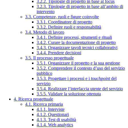
3.2.2. Tipologie di progetto in base al focus
3.2.3. Tipologie di progetto in base all’ambito di
intervento
3.3. Competenze, ruoli e figure coinvolte
3.3.1. Coordinatore di progetto
3.3.2. Definire ruoli e responsabilità
3.4. Metodo di lavoro
3.4.1. Definire processi, strumenti e rituali
3.4.2. Curare la documentazione di progetto
3.4.3. Organizzare tavoli tecnici collaborativi
3.4.4. Prendere decisioni
3.5. Il processo progettuale
3.5.1. Organizzare il progetto e la sua gestione
3.5.2. Comprendere il contesto d’uso del servizio
pubblico
3.5.3. Progettare i processi e i
touchpoint
del
servizio
3.5.4. Realizzare l’interfaccia utente del servizio
3.5.5. Validare la soluzione ottenuta
4. Ricerca progettuale
4.1. Ricerca primaria
4.1.1. Interviste
4.1.2. Questionari
4.1.3. Test di usabilità
4.1.4. Web analytics