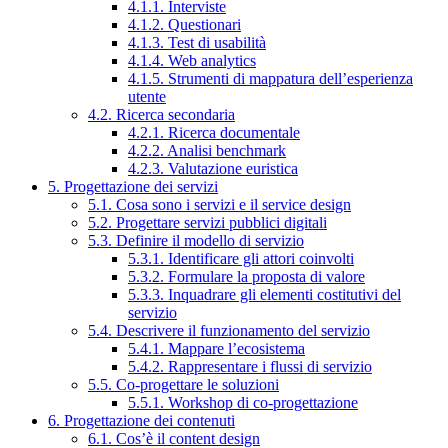
4.1.1. Interviste
4.1.2. Questionari
4.1.3. Test di usabilità
4.1.4. Web analytics
4.1.5. Strumenti di mappatura dell’esperienza
utente
4.2. Ricerca secondaria
4.2.1. Ricerca documentale
4.2.2. Analisi benchmark
4.2.3. Valutazione euristica
5. Progettazione dei servizi
5.1. Cosa sono i servizi e il service design
5.2. Progettare servizi pubblici digitali
5.3. Definire il modello di servizio
5.3.1. Identificare gli attori coinvolti
5.3.2. Formulare la proposta di valore
5.3.3. Inquadrare gli elementi costitutivi del
servizio
5.4. Descrivere il funzionamento del servizio
5.4.1. Mappare l’ecosistema
5.4.2. Rappresentare i flussi di servizio
5.5. Co-progettare le soluzioni
5.5.1. Workshop di co-progettazione
6. Progettazione dei contenuti
6.1. Cos’è il content design