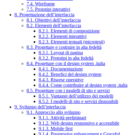
7.4. Wireframe
7.5. Prototipi interattivi
8. Progettazione dell’interfaccia
8.1. Obiettivi dell’interfaccia
8.2. Elementi dell’interfaccia
8.2.1. Elementi di composizione
8.2.2. Elementi interattivi
8.2.3. Elementi testuali (microtesti)
8.3. Progettare e costruire in alta fedeltà
8.3.1. Layout di pagina
8.3.2. Prototipi in alta fedeltà
8.4. Progettare con il design system .italia
8.4.1. Documentazione
8.4.2. Benefici del design system
8.4.3. Risorse operative
8.4.4. Come contribuire al design system .italia
8.5. Progettare con i modelli di sito e servizi
8.5.1. Vantaggi dell’utilizzo dei modelli
8.5.2. I modelli di sito e servizi disponibili
9. Sviluppo dell’interfaccia
9.1. Approccio allo sviluppo
9.1.1. Attività preliminari
9.1.2. Web design responsivo e accessibile
9.1.3. Mobile first
9.1.4. Progressive enhancement e Graceful