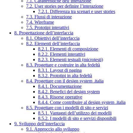
7.1. Caratteristiche dell’interazione
7.2. User stories per definire l’interazione
7.2.1. Differenza tra scenari e user stories
7.3. Flussi di interazione
7.4. Wireframe
7.5. Prototipi interattivi
8. Progettazione dell’interfaccia
8.1. Obiettivi dell’interfaccia
8.2. Elementi dell’interfaccia
8.2.1. Elementi di composizione
8.2.2. Elementi interattivi
8.2.3. Elementi testuali (microtesti)
8.3. Progettare e costruire in alta fedeltà
8.3.1. Layout di pagina
8.3.2. Prototipi in alta fedeltà
8.4. Progettare con il design system .italia
8.4.1. Documentazione
8.4.2. Benefici del design system
8.4.3. Risorse operative
8.4.4. Come contribuire al design system .italia
8.5. Progettare con i modelli di sito e servizi
8.5.1. Vantaggi dell’utilizzo dei modelli
8.5.2. I modelli di sito e servizi disponibili
9. Sviluppo dell’interfaccia
9.1. Approccio allo sviluppo