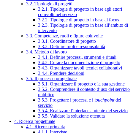
3.2. Tipologie di progetti
3.2.1. Tipologie di progetto in base agli attori
coinvolti nel servizio
3.2.2. Tipologie di progetto in base al focus
3.2.3. Tipologie di progetto in base all’ambito di
intervento
3.3. Competenze, ruoli e figure coinvolte
3.3.1. Coordinatore di progetto
3.3.2. Definire ruoli e responsabilità
3.4. Metodo di lavoro
3.4.1. Definire processi, strumenti e rituali
3.4.2. Curare la documentazione di progetto
3.4.3. Organizzare tavoli tecnici collaborativi
3.4.4. Prendere decisioni
3.5. Il processo progettuale
3.5.1. Organizzare il progetto e la sua gestione
3.5.2. Comprendere il contesto d’uso del servizio
pubblico
3.5.3. Progettare i processi e i
touchpoint
del
servizio
3.5.4. Realizzare l’interfaccia utente del servizio
3.5.5. Validare la soluzione ottenuta
4. Ricerca progettuale
4.1. Ricerca primaria
4.1.1. Interviste