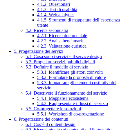
4.1.2. Questionari
4.1.3. Test di usabilità
4.1.4. Web analytics
4.1.5. Strumenti di mappatura dell’esperienza
utente
4.2. Ricerca secondaria
4.2.1. Ricerca documentale
4.2.2. Analisi benchmark
4.2.3. Valutazione euristica
5. Progettazione dei servizi
5.1. Cosa sono i servizi e il service design
5.2. Progettare servizi pubblici digitali
5.3. Definire il modello di servizio
5.3.1. Identificare gli attori coinvolti
5.3.2. Formulare la proposta di valore
5.3.3. Inquadrare gli elementi costitutivi del
servizio
5.4. Descrivere il funzionamento del servizio
5.4.1. Mappare l’ecosistema
5.4.2. Rappresentare i flussi di servizio
5.5. Co-progettare le soluzioni
5.5.1. Workshop di co-progettazione
6. Progettazione dei contenuti
6.1. Cos’è il content design
6.2. Ricerca utente sui contenuti e il linguaggio