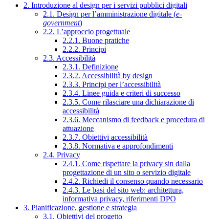
2. Introduzione al design per i servizi pubblici digitali
2.1. Design per l’amministrazione digitale (
e-
government
)
2.2. L’approccio progettuale
2.2.1. Buone pratiche
2.2.2. Principi
2.3. Accessibilità
2.3.1. Definizione
2.3.2. Accessibilità by design
2.3.3. Principi per l’accessibilità
2.3.4. Linee guida e criteri di successo
2.3.5. Come rilasciare una dichiarazione di
accessibilità
2.3.6. Meccanismo di feedback e procedura di
attuazione
2.3.7. Obiettivi accessibilità
2.3.8. Normativa e approfondimenti
2.4. Privacy
2.4.1. Come rispettare la privacy sin dalla
progettazione di un sito o servizio digitale
2.4.2. Richiedi il consenso quando necessario
2.4.3. Le basi del sito web: architettura,
informativa privacy, riferimenti DPO
3. Pianificazione, gestione e strategia
3.1. Obiettivi del progetto