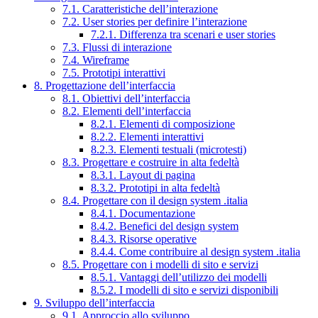
7.1. Caratteristiche dell’interazione
7.2. User stories per definire l’interazione
7.2.1. Differenza tra scenari e user stories
7.3. Flussi di interazione
7.4. Wireframe
7.5. Prototipi interattivi
8. Progettazione dell’interfaccia
8.1. Obiettivi dell’interfaccia
8.2. Elementi dell’interfaccia
8.2.1. Elementi di composizione
8.2.2. Elementi interattivi
8.2.3. Elementi testuali (microtesti)
8.3. Progettare e costruire in alta fedeltà
8.3.1. Layout di pagina
8.3.2. Prototipi in alta fedeltà
8.4. Progettare con il design system .italia
8.4.1. Documentazione
8.4.2. Benefici del design system
8.4.3. Risorse operative
8.4.4. Come contribuire al design system .italia
8.5. Progettare con i modelli di sito e servizi
8.5.1. Vantaggi dell’utilizzo dei modelli
8.5.2. I modelli di sito e servizi disponibili
9. Sviluppo dell’interfaccia
9.1. Approccio allo sviluppo