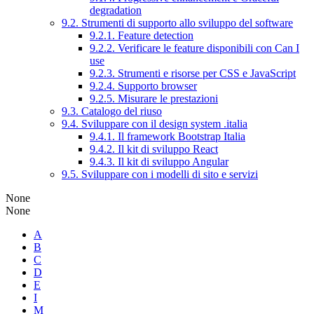
degradation
9.2. Strumenti di supporto allo sviluppo del software
9.2.1. Feature detection
9.2.2. Verificare le feature disponibili con Can I
use
9.2.3. Strumenti e risorse per CSS e JavaScript
9.2.4. Supporto browser
9.2.5. Misurare le prestazioni
9.3. Catalogo del riuso
9.4. Sviluppare con il design system .italia
9.4.1. Il framework Bootstrap Italia
9.4.2. Il kit di sviluppo React
9.4.3. Il kit di sviluppo Angular
9.5. Sviluppare con i modelli di sito e servizi
None
None
A
B
C
D
E
I
M