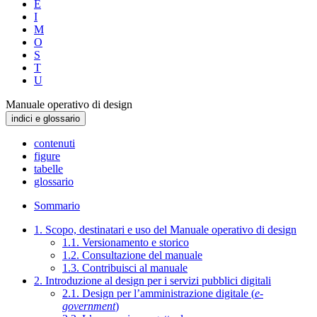
E
I
M
O
S
T
U
Manuale operativo di design
indici e glossario
contenuti
figure
tabelle
glossario
Sommario
1. Scopo, destinatari e uso del Manuale operativo di design
1.1. Versionamento e storico
1.2. Consultazione del manuale
1.3. Contribuisci al manuale
2. Introduzione al design per i servizi pubblici digitali
2.1. Design per l’amministrazione digitale (
e-
government
)