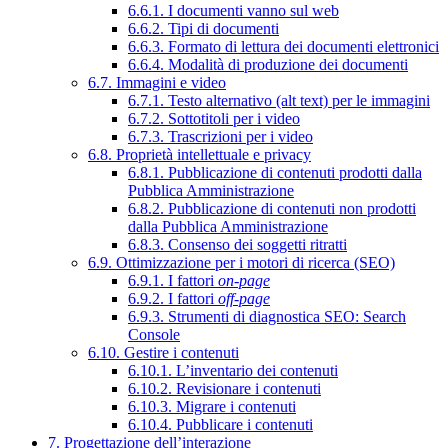
6.6.1. I documenti vanno sul web
6.6.2. Tipi di documenti
6.6.3. Formato di lettura dei documenti elettronici
6.6.4. Modalità di produzione dei documenti
6.7. Immagini e video
6.7.1. Testo alternativo (alt text) per le immagini
6.7.2. Sottotitoli per i video
6.7.3. Trascrizioni per i video
6.8. Proprietà intellettuale e privacy
6.8.1. Pubblicazione di contenuti prodotti dalla
Pubblica Amministrazione
6.8.2. Pubblicazione di contenuti non prodotti
dalla Pubblica Amministrazione
6.8.3. Consenso dei soggetti ritratti
6.9. Ottimizzazione per i motori di ricerca (SEO)
6.9.1. I fattori
on-page
6.9.2. I fattori
off-page
6.9.3. Strumenti di diagnostica SEO: Search
Console
6.10. Gestire i contenuti
6.10.1. L’inventario dei contenuti
6.10.2. Revisionare i contenuti
6.10.3. Migrare i contenuti
6.10.4. Pubblicare i contenuti
7. Progettazione dell’interazione