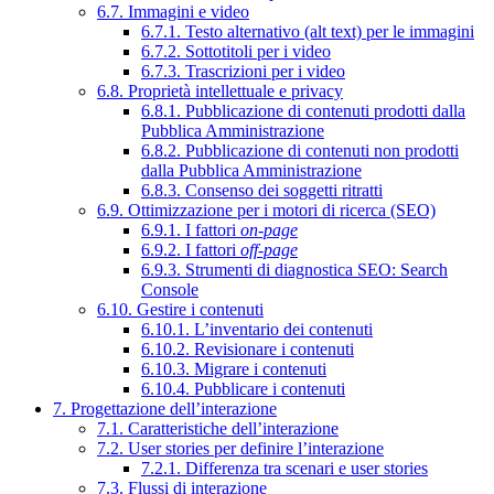
6.7. Immagini e video
6.7.1. Testo alternativo (alt text) per le immagini
6.7.2. Sottotitoli per i video
6.7.3. Trascrizioni per i video
6.8. Proprietà intellettuale e privacy
6.8.1. Pubblicazione di contenuti prodotti dalla
Pubblica Amministrazione
6.8.2. Pubblicazione di contenuti non prodotti
dalla Pubblica Amministrazione
6.8.3. Consenso dei soggetti ritratti
6.9. Ottimizzazione per i motori di ricerca (SEO)
6.9.1. I fattori
on-page
6.9.2. I fattori
off-page
6.9.3. Strumenti di diagnostica SEO: Search
Console
6.10. Gestire i contenuti
6.10.1. L’inventario dei contenuti
6.10.2. Revisionare i contenuti
6.10.3. Migrare i contenuti
6.10.4. Pubblicare i contenuti
7. Progettazione dell’interazione
7.1. Caratteristiche dell’interazione
7.2. User stories per definire l’interazione
7.2.1. Differenza tra scenari e user stories
7.3. Flussi di interazione