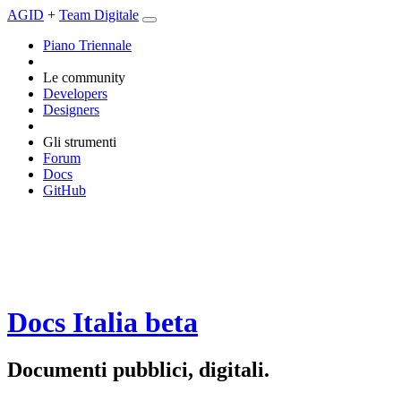
AGID
+
Team Digitale
Piano Triennale
Le community
Developers
Designers
Gli strumenti
Forum
Docs
GitHub
Docs Italia
beta
Documenti pubblici, digitali.