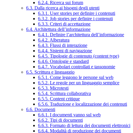
6.2.4. Ricerca sui forum
6.3. Dalla ricerca ai bisogni degli utenti
6.3.1. User stories per definire i contenuti
6.3.2. Job stories per definire i contenuti
6.3.3. Criteri di accettazione
6.4. Architettura dell’informazione
6.4.1. Definire l’architettura dell’informazione
6.4.2. Alberatura
6.4.3. Flussi di interazione
6.4.4. Sistemi di navigazione
6.4.5. Tipologie di contenuto (content type)
6.4.6. Ontologie e standard
6.4.7. Vocabolari controllati e tassonomie
6.5. Scrittura e linguaggio
6.5.1. Come leggono le persone sul web
6.5.2. Le regole per un linguaggio semplice
6.5.3. Microtesti
6.5.4. Scrittura collaborativa
6.5.5. Content critique
6.5.6. Traduzione e localizzazione dei contenuti
6.6. Documenti
6.6.1. I documenti vanno sul web
6.6.2. Tipi di documenti
6.6.3. Formato di lettura dei documenti elettronici
6.6.4. Modalità di produzione dei documenti