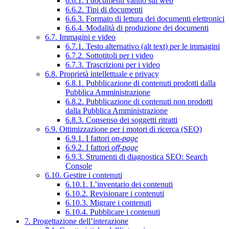
6.6.1. I documenti vanno sul web
6.6.2. Tipi di documenti
6.6.3. Formato di lettura dei documenti elettronici
6.6.4. Modalità di produzione dei documenti
6.7. Immagini e video
6.7.1. Testo alternativo (alt text) per le immagini
6.7.2. Sottotitoli per i video
6.7.3. Trascrizioni per i video
6.8. Proprietà intellettuale e privacy
6.8.1. Pubblicazione di contenuti prodotti dalla
Pubblica Amministrazione
6.8.2. Pubblicazione di contenuti non prodotti
dalla Pubblica Amministrazione
6.8.3. Consenso dei soggetti ritratti
6.9. Ottimizzazione per i motori di ricerca (SEO)
6.9.1. I fattori
on-page
6.9.2. I fattori
off-page
6.9.3. Strumenti di diagnostica SEO: Search
Console
6.10. Gestire i contenuti
6.10.1. L’inventario dei contenuti
6.10.2. Revisionare i contenuti
6.10.3. Migrare i contenuti
6.10.4. Pubblicare i contenuti
7. Progettazione dell’interazione