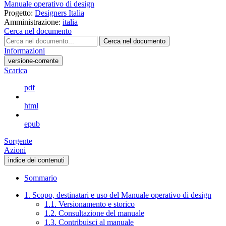
Manuale operativo di design
Progetto:
Designers Italia
Amministrazione:
italia
Cerca nel documento
Cerca nel documento
Informazioni
versione-corrente
Scarica
pdf
html
epub
Sorgente
Azioni
indice dei contenuti
Sommario
1. Scopo, destinatari e uso del Manuale operativo di design
1.1. Versionamento e storico
1.2. Consultazione del manuale
1.3. Contribuisci al manuale