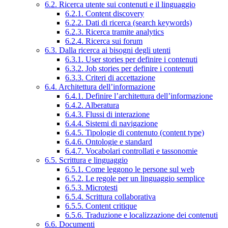
6.2. Ricerca utente sui contenuti e il linguaggio
6.2.1. Content discovery
6.2.2. Dati di ricerca (search keywords)
6.2.3. Ricerca tramite analytics
6.2.4. Ricerca sui forum
6.3. Dalla ricerca ai bisogni degli utenti
6.3.1. User stories per definire i contenuti
6.3.2. Job stories per definire i contenuti
6.3.3. Criteri di accettazione
6.4. Architettura dell’informazione
6.4.1. Definire l’architettura dell’informazione
6.4.2. Alberatura
6.4.3. Flussi di interazione
6.4.4. Sistemi di navigazione
6.4.5. Tipologie di contenuto (content type)
6.4.6. Ontologie e standard
6.4.7. Vocabolari controllati e tassonomie
6.5. Scrittura e linguaggio
6.5.1. Come leggono le persone sul web
6.5.2. Le regole per un linguaggio semplice
6.5.3. Microtesti
6.5.4. Scrittura collaborativa
6.5.5. Content critique
6.5.6. Traduzione e localizzazione dei contenuti
6.6. Documenti