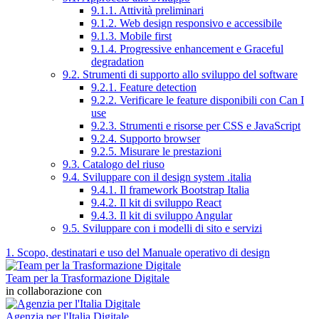
9.1.1. Attività preliminari
9.1.2. Web design responsivo e accessibile
9.1.3. Mobile first
9.1.4. Progressive enhancement e Graceful
degradation
9.2. Strumenti di supporto allo sviluppo del software
9.2.1. Feature detection
9.2.2. Verificare le feature disponibili con Can I
use
9.2.3. Strumenti e risorse per CSS e JavaScript
9.2.4. Supporto browser
9.2.5. Misurare le prestazioni
9.3. Catalogo del riuso
9.4. Sviluppare con il design system .italia
9.4.1. Il framework Bootstrap Italia
9.4.2. Il kit di sviluppo React
9.4.3. Il kit di sviluppo Angular
9.5. Sviluppare con i modelli di sito e servizi
1. Scopo, destinatari e uso del Manuale operativo di design
Team per la Trasformazione Digitale
in collaborazione con
Agenzia per l'Italia Digitale