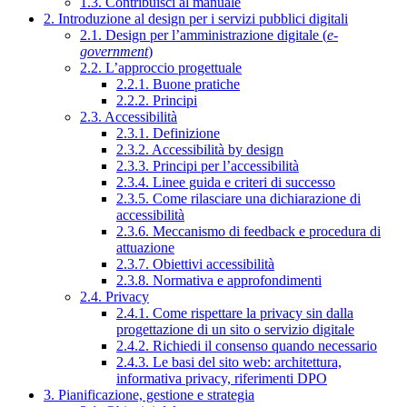
1.3. Contribuisci al manuale
2. Introduzione al design per i servizi pubblici digitali
2.1. Design per l’amministrazione digitale (
e-
government
)
2.2. L’approccio progettuale
2.2.1. Buone pratiche
2.2.2. Principi
2.3. Accessibilità
2.3.1. Definizione
2.3.2. Accessibilità by design
2.3.3. Principi per l’accessibilità
2.3.4. Linee guida e criteri di successo
2.3.5. Come rilasciare una dichiarazione di
accessibilità
2.3.6. Meccanismo di feedback e procedura di
attuazione
2.3.7. Obiettivi accessibilità
2.3.8. Normativa e approfondimenti
2.4. Privacy
2.4.1. Come rispettare la privacy sin dalla
progettazione di un sito o servizio digitale
2.4.2. Richiedi il consenso quando necessario
2.4.3. Le basi del sito web: architettura,
informativa privacy, riferimenti DPO
3. Pianificazione, gestione e strategia