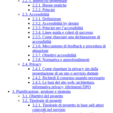
2.2. L’approccio progettuale
2.2.1. Buone pratiche
2.2.2. Principi
2.3. Accessibilità
2.3.1. Definizione
2.3.2. Accessibilità by design
2.3.3. Principi per l’accessibilità
2.3.4. Linee guida e criteri di successo
2.3.5. Come rilasciare una dichiarazione di
accessibilità
2.3.6. Meccanismo di feedback e procedura di
attuazione
2.3.7. Obiettivi accessibilità
2.3.8. Normativa e approfondimenti
2.4. Privacy
2.4.1. Come rispettare la privacy sin dalla
progettazione di un sito o servizio digitale
2.4.2. Richiedi il consenso quando necessario
2.4.3. Le basi del sito web: architettura,
informativa privacy, riferimenti DPO
3. Pianificazione, gestione e strategia
3.1. Obiettivi del progetto
3.2. Tipologie di progetti
3.2.1. Tipologie di progetto in base agli attori
coinvolti nel servizio