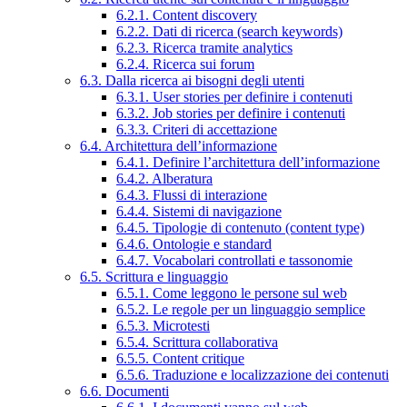
6.2.1. Content discovery
6.2.2. Dati di ricerca (search keywords)
6.2.3. Ricerca tramite analytics
6.2.4. Ricerca sui forum
6.3. Dalla ricerca ai bisogni degli utenti
6.3.1. User stories per definire i contenuti
6.3.2. Job stories per definire i contenuti
6.3.3. Criteri di accettazione
6.4. Architettura dell’informazione
6.4.1. Definire l’architettura dell’informazione
6.4.2. Alberatura
6.4.3. Flussi di interazione
6.4.4. Sistemi di navigazione
6.4.5. Tipologie di contenuto (content type)
6.4.6. Ontologie e standard
6.4.7. Vocabolari controllati e tassonomie
6.5. Scrittura e linguaggio
6.5.1. Come leggono le persone sul web
6.5.2. Le regole per un linguaggio semplice
6.5.3. Microtesti
6.5.4. Scrittura collaborativa
6.5.5. Content critique
6.5.6. Traduzione e localizzazione dei contenuti
6.6. Documenti