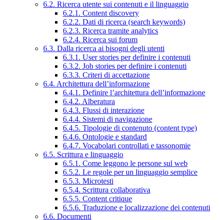
6.2. Ricerca utente sui contenuti e il linguaggio
6.2.1. Content discovery
6.2.2. Dati di ricerca (search keywords)
6.2.3. Ricerca tramite analytics
6.2.4. Ricerca sui forum
6.3. Dalla ricerca ai bisogni degli utenti
6.3.1. User stories per definire i contenuti
6.3.2. Job stories per definire i contenuti
6.3.3. Criteri di accettazione
6.4. Architettura dell’informazione
6.4.1. Definire l’architettura dell’informazione
6.4.2. Alberatura
6.4.3. Flussi di interazione
6.4.4. Sistemi di navigazione
6.4.5. Tipologie di contenuto (content type)
6.4.6. Ontologie e standard
6.4.7. Vocabolari controllati e tassonomie
6.5. Scrittura e linguaggio
6.5.1. Come leggono le persone sul web
6.5.2. Le regole per un linguaggio semplice
6.5.3. Microtesti
6.5.4. Scrittura collaborativa
6.5.5. Content critique
6.5.6. Traduzione e localizzazione dei contenuti
6.6. Documenti