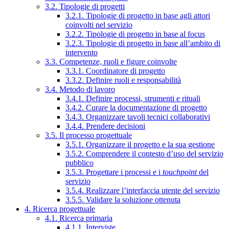
3.2. Tipologie di progetti
3.2.1. Tipologie di progetto in base agli attori
coinvolti nel servizio
3.2.2. Tipologie di progetto in base al focus
3.2.3. Tipologie di progetto in base all’ambito di
intervento
3.3. Competenze, ruoli e figure coinvolte
3.3.1. Coordinatore di progetto
3.3.2. Definire ruoli e responsabilità
3.4. Metodo di lavoro
3.4.1. Definire processi, strumenti e rituali
3.4.2. Curare la documentazione di progetto
3.4.3. Organizzare tavoli tecnici collaborativi
3.4.4. Prendere decisioni
3.5. Il processo progettuale
3.5.1. Organizzare il progetto e la sua gestione
3.5.2. Comprendere il contesto d’uso del servizio
pubblico
3.5.3. Progettare i processi e i
touchpoint
del
servizio
3.5.4. Realizzare l’interfaccia utente del servizio
3.5.5. Validare la soluzione ottenuta
4. Ricerca progettuale
4.1. Ricerca primaria
4.1.1. Interviste