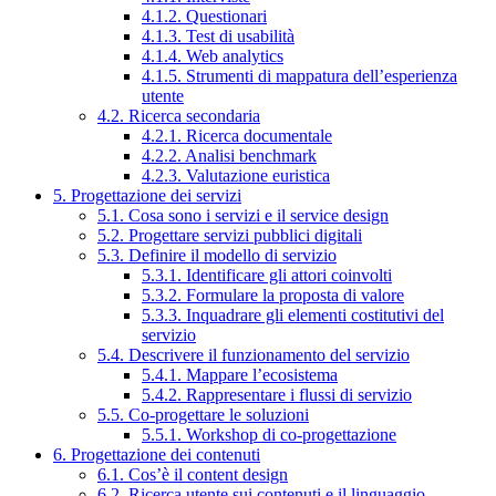
4.1.2. Questionari
4.1.3. Test di usabilità
4.1.4. Web analytics
4.1.5. Strumenti di mappatura dell’esperienza
utente
4.2. Ricerca secondaria
4.2.1. Ricerca documentale
4.2.2. Analisi benchmark
4.2.3. Valutazione euristica
5. Progettazione dei servizi
5.1. Cosa sono i servizi e il service design
5.2. Progettare servizi pubblici digitali
5.3. Definire il modello di servizio
5.3.1. Identificare gli attori coinvolti
5.3.2. Formulare la proposta di valore
5.3.3. Inquadrare gli elementi costitutivi del
servizio
5.4. Descrivere il funzionamento del servizio
5.4.1. Mappare l’ecosistema
5.4.2. Rappresentare i flussi di servizio
5.5. Co-progettare le soluzioni
5.5.1. Workshop di co-progettazione
6. Progettazione dei contenuti
6.1. Cos’è il content design
6.2. Ricerca utente sui contenuti e il linguaggio