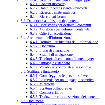
6.2.1. Content discovery
6.2.2. Dati di ricerca (search keywords)
6.2.3. Ricerca tramite analytics
6.2.4. Ricerca sui forum
6.3. Dalla ricerca ai bisogni degli utenti
6.3.1. User stories per definire i contenuti
6.3.2. Job stories per definire i contenuti
6.3.3. Criteri di accettazione
6.4. Architettura dell’informazione
6.4.1. Definire l’architettura dell’informazione
6.4.2. Alberatura
6.4.3. Flussi di interazione
6.4.4. Sistemi di navigazione
6.4.5. Tipologie di contenuto (content type)
6.4.6. Ontologie e standard
6.4.7. Vocabolari controllati e tassonomie
6.5. Scrittura e linguaggio
6.5.1. Come leggono le persone sul web
6.5.2. Le regole per un linguaggio semplice
6.5.3. Microtesti
6.5.4. Scrittura collaborativa
6.5.5. Content critique
6.5.6. Traduzione e localizzazione dei contenuti
6.6. Documenti