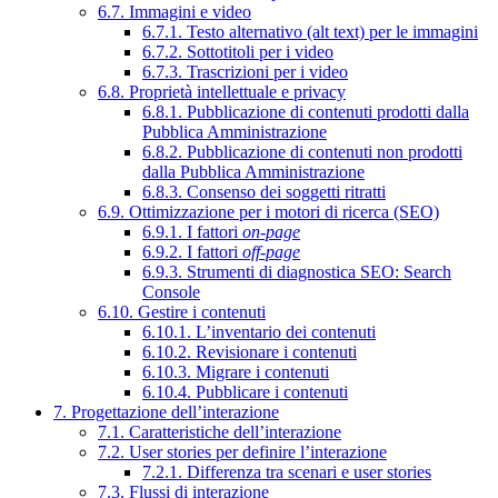
6.7. Immagini e video
6.7.1. Testo alternativo (alt text) per le immagini
6.7.2. Sottotitoli per i video
6.7.3. Trascrizioni per i video
6.8. Proprietà intellettuale e privacy
6.8.1. Pubblicazione di contenuti prodotti dalla
Pubblica Amministrazione
6.8.2. Pubblicazione di contenuti non prodotti
dalla Pubblica Amministrazione
6.8.3. Consenso dei soggetti ritratti
6.9. Ottimizzazione per i motori di ricerca (SEO)
6.9.1. I fattori
on-page
6.9.2. I fattori
off-page
6.9.3. Strumenti di diagnostica SEO: Search
Console
6.10. Gestire i contenuti
6.10.1. L’inventario dei contenuti
6.10.2. Revisionare i contenuti
6.10.3. Migrare i contenuti
6.10.4. Pubblicare i contenuti
7. Progettazione dell’interazione
7.1. Caratteristiche dell’interazione
7.2. User stories per definire l’interazione
7.2.1. Differenza tra scenari e user stories
7.3. Flussi di interazione