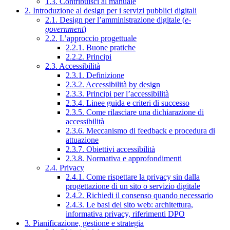
1.3. Contribuisci al manuale
2. Introduzione al design per i servizi pubblici digitali
2.1. Design per l’amministrazione digitale (
e-
government
)
2.2. L’approccio progettuale
2.2.1. Buone pratiche
2.2.2. Principi
2.3. Accessibilità
2.3.1. Definizione
2.3.2. Accessibilità by design
2.3.3. Principi per l’accessibilità
2.3.4. Linee guida e criteri di successo
2.3.5. Come rilasciare una dichiarazione di
accessibilità
2.3.6. Meccanismo di feedback e procedura di
attuazione
2.3.7. Obiettivi accessibilità
2.3.8. Normativa e approfondimenti
2.4. Privacy
2.4.1. Come rispettare la privacy sin dalla
progettazione di un sito o servizio digitale
2.4.2. Richiedi il consenso quando necessario
2.4.3. Le basi del sito web: architettura,
informativa privacy, riferimenti DPO
3. Pianificazione, gestione e strategia