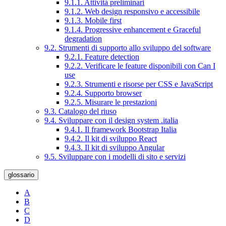
9.1.1. Attività preliminari
9.1.2. Web design responsivo e accessibile
9.1.3. Mobile first
9.1.4. Progressive enhancement e Graceful
degradation
9.2. Strumenti di supporto allo sviluppo del software
9.2.1. Feature detection
9.2.2. Verificare le feature disponibili con Can I
use
9.2.3. Strumenti e risorse per CSS e JavaScript
9.2.4. Supporto browser
9.2.5. Misurare le prestazioni
9.3. Catalogo del riuso
9.4. Sviluppare con il design system .italia
9.4.1. Il framework Bootstrap Italia
9.4.2. Il kit di sviluppo React
9.4.3. Il kit di sviluppo Angular
9.5. Sviluppare con i modelli di sito e servizi
glossario
A
B
C
D