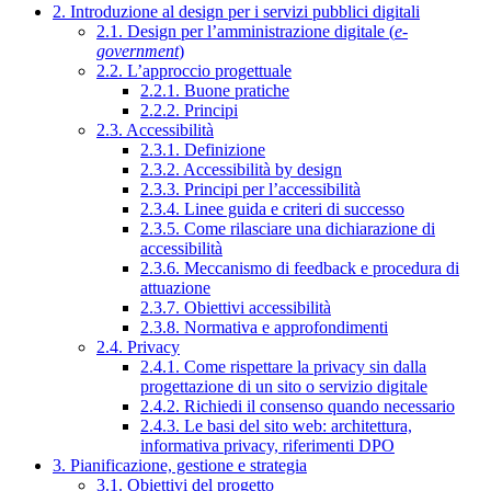
2. Introduzione al design per i servizi pubblici digitali
2.1. Design per l’amministrazione digitale (
e-
government
)
2.2. L’approccio progettuale
2.2.1. Buone pratiche
2.2.2. Principi
2.3. Accessibilità
2.3.1. Definizione
2.3.2. Accessibilità by design
2.3.3. Principi per l’accessibilità
2.3.4. Linee guida e criteri di successo
2.3.5. Come rilasciare una dichiarazione di
accessibilità
2.3.6. Meccanismo di feedback e procedura di
attuazione
2.3.7. Obiettivi accessibilità
2.3.8. Normativa e approfondimenti
2.4. Privacy
2.4.1. Come rispettare la privacy sin dalla
progettazione di un sito o servizio digitale
2.4.2. Richiedi il consenso quando necessario
2.4.3. Le basi del sito web: architettura,
informativa privacy, riferimenti DPO
3. Pianificazione, gestione e strategia
3.1. Obiettivi del progetto