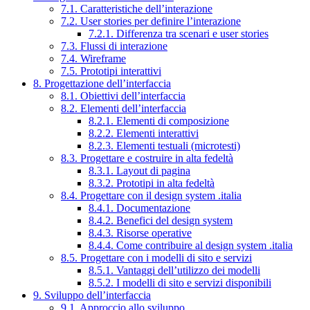
7.1. Caratteristiche dell’interazione
7.2. User stories per definire l’interazione
7.2.1. Differenza tra scenari e user stories
7.3. Flussi di interazione
7.4. Wireframe
7.5. Prototipi interattivi
8. Progettazione dell’interfaccia
8.1. Obiettivi dell’interfaccia
8.2. Elementi dell’interfaccia
8.2.1. Elementi di composizione
8.2.2. Elementi interattivi
8.2.3. Elementi testuali (microtesti)
8.3. Progettare e costruire in alta fedeltà
8.3.1. Layout di pagina
8.3.2. Prototipi in alta fedeltà
8.4. Progettare con il design system .italia
8.4.1. Documentazione
8.4.2. Benefici del design system
8.4.3. Risorse operative
8.4.4. Come contribuire al design system .italia
8.5. Progettare con i modelli di sito e servizi
8.5.1. Vantaggi dell’utilizzo dei modelli
8.5.2. I modelli di sito e servizi disponibili
9. Sviluppo dell’interfaccia
9.1. Approccio allo sviluppo