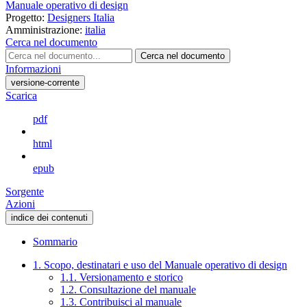
Manuale operativo di design
Progetto:
Designers Italia
Amministrazione:
italia
Cerca nel documento
Cerca nel documento
Informazioni
versione-corrente
Scarica
pdf
html
epub
Sorgente
Azioni
indice dei contenuti
Sommario
1. Scopo, destinatari e uso del Manuale operativo di design
1.1. Versionamento e storico
1.2. Consultazione del manuale
1.3. Contribuisci al manuale