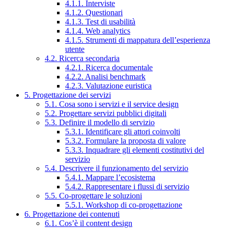
4.1.1. Interviste
4.1.2. Questionari
4.1.3. Test di usabilità
4.1.4. Web analytics
4.1.5. Strumenti di mappatura dell’esperienza
utente
4.2. Ricerca secondaria
4.2.1. Ricerca documentale
4.2.2. Analisi benchmark
4.2.3. Valutazione euristica
5. Progettazione dei servizi
5.1. Cosa sono i servizi e il service design
5.2. Progettare servizi pubblici digitali
5.3. Definire il modello di servizio
5.3.1. Identificare gli attori coinvolti
5.3.2. Formulare la proposta di valore
5.3.3. Inquadrare gli elementi costitutivi del
servizio
5.4. Descrivere il funzionamento del servizio
5.4.1. Mappare l’ecosistema
5.4.2. Rappresentare i flussi di servizio
5.5. Co-progettare le soluzioni
5.5.1. Workshop di co-progettazione
6. Progettazione dei contenuti
6.1. Cos’è il content design