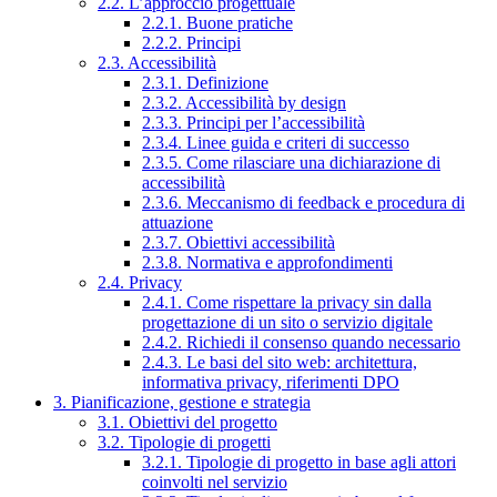
2.2. L’approccio progettuale
2.2.1. Buone pratiche
2.2.2. Principi
2.3. Accessibilità
2.3.1. Definizione
2.3.2. Accessibilità by design
2.3.3. Principi per l’accessibilità
2.3.4. Linee guida e criteri di successo
2.3.5. Come rilasciare una dichiarazione di
accessibilità
2.3.6. Meccanismo di feedback e procedura di
attuazione
2.3.7. Obiettivi accessibilità
2.3.8. Normativa e approfondimenti
2.4. Privacy
2.4.1. Come rispettare la privacy sin dalla
progettazione di un sito o servizio digitale
2.4.2. Richiedi il consenso quando necessario
2.4.3. Le basi del sito web: architettura,
informativa privacy, riferimenti DPO
3. Pianificazione, gestione e strategia
3.1. Obiettivi del progetto
3.2. Tipologie di progetti
3.2.1. Tipologie di progetto in base agli attori
coinvolti nel servizio