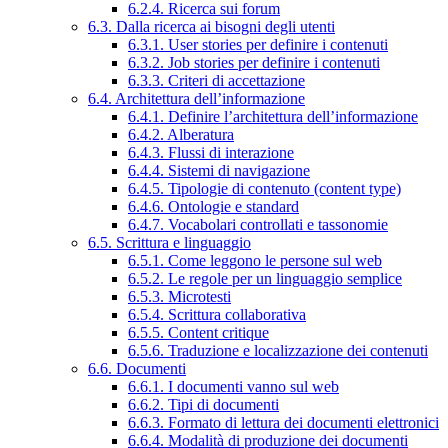
6.2.4. Ricerca sui forum
6.3. Dalla ricerca ai bisogni degli utenti
6.3.1. User stories per definire i contenuti
6.3.2. Job stories per definire i contenuti
6.3.3. Criteri di accettazione
6.4. Architettura dell’informazione
6.4.1. Definire l’architettura dell’informazione
6.4.2. Alberatura
6.4.3. Flussi di interazione
6.4.4. Sistemi di navigazione
6.4.5. Tipologie di contenuto (content type)
6.4.6. Ontologie e standard
6.4.7. Vocabolari controllati e tassonomie
6.5. Scrittura e linguaggio
6.5.1. Come leggono le persone sul web
6.5.2. Le regole per un linguaggio semplice
6.5.3. Microtesti
6.5.4. Scrittura collaborativa
6.5.5. Content critique
6.5.6. Traduzione e localizzazione dei contenuti
6.6. Documenti
6.6.1. I documenti vanno sul web
6.6.2. Tipi di documenti
6.6.3. Formato di lettura dei documenti elettronici
6.6.4. Modalità di produzione dei documenti