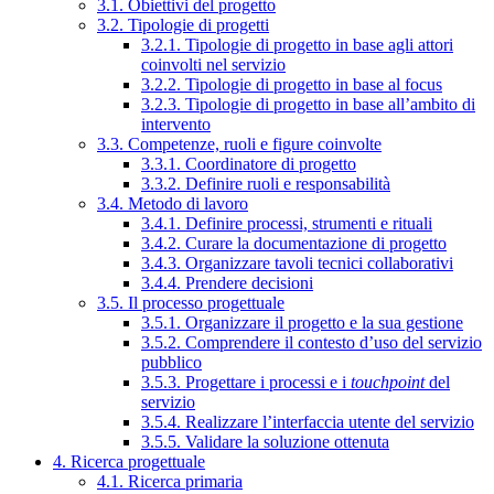
3.1. Obiettivi del progetto
3.2. Tipologie di progetti
3.2.1. Tipologie di progetto in base agli attori
coinvolti nel servizio
3.2.2. Tipologie di progetto in base al focus
3.2.3. Tipologie di progetto in base all’ambito di
intervento
3.3. Competenze, ruoli e figure coinvolte
3.3.1. Coordinatore di progetto
3.3.2. Definire ruoli e responsabilità
3.4. Metodo di lavoro
3.4.1. Definire processi, strumenti e rituali
3.4.2. Curare la documentazione di progetto
3.4.3. Organizzare tavoli tecnici collaborativi
3.4.4. Prendere decisioni
3.5. Il processo progettuale
3.5.1. Organizzare il progetto e la sua gestione
3.5.2. Comprendere il contesto d’uso del servizio
pubblico
3.5.3. Progettare i processi e i
touchpoint
del
servizio
3.5.4. Realizzare l’interfaccia utente del servizio
3.5.5. Validare la soluzione ottenuta
4. Ricerca progettuale
4.1. Ricerca primaria