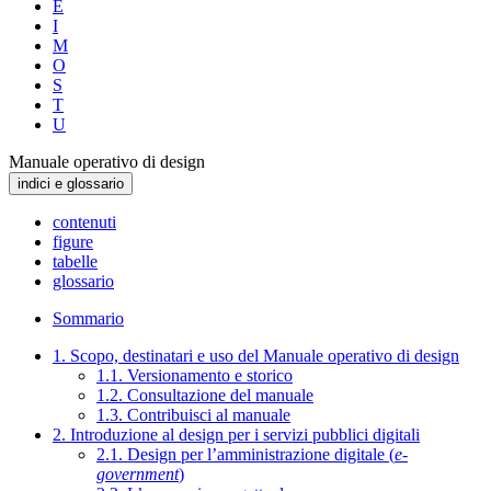
E
I
M
O
S
T
U
Manuale operativo di design
indici e glossario
contenuti
figure
tabelle
glossario
Sommario
1. Scopo, destinatari e uso del Manuale operativo di design
1.1. Versionamento e storico
1.2. Consultazione del manuale
1.3. Contribuisci al manuale
2. Introduzione al design per i servizi pubblici digitali
2.1. Design per l’amministrazione digitale (
e-
government
)