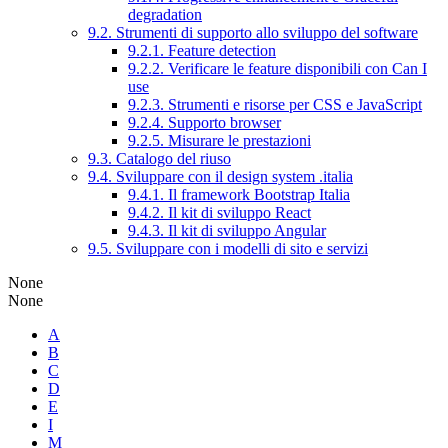
degradation
9.2. Strumenti di supporto allo sviluppo del software
9.2.1. Feature detection
9.2.2. Verificare le feature disponibili con Can I
use
9.2.3. Strumenti e risorse per CSS e JavaScript
9.2.4. Supporto browser
9.2.5. Misurare le prestazioni
9.3. Catalogo del riuso
9.4. Sviluppare con il design system .italia
9.4.1. Il framework Bootstrap Italia
9.4.2. Il kit di sviluppo React
9.4.3. Il kit di sviluppo Angular
9.5. Sviluppare con i modelli di sito e servizi
None
None
A
B
C
D
E
I
M