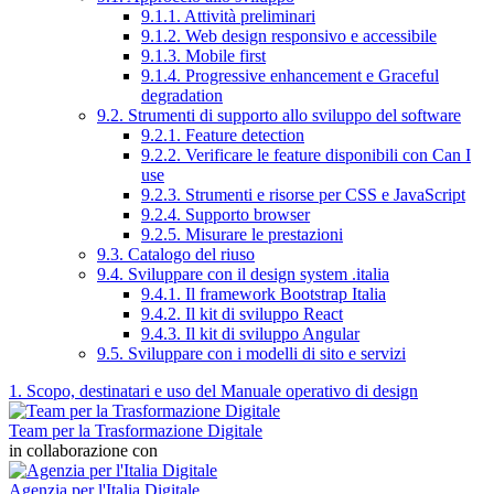
9.1.1. Attività preliminari
9.1.2. Web design responsivo e accessibile
9.1.3. Mobile first
9.1.4. Progressive enhancement e Graceful
degradation
9.2. Strumenti di supporto allo sviluppo del software
9.2.1. Feature detection
9.2.2. Verificare le feature disponibili con Can I
use
9.2.3. Strumenti e risorse per CSS e JavaScript
9.2.4. Supporto browser
9.2.5. Misurare le prestazioni
9.3. Catalogo del riuso
9.4. Sviluppare con il design system .italia
9.4.1. Il framework Bootstrap Italia
9.4.2. Il kit di sviluppo React
9.4.3. Il kit di sviluppo Angular
9.5. Sviluppare con i modelli di sito e servizi
1. Scopo, destinatari e uso del Manuale operativo di design
Team per la Trasformazione Digitale
in collaborazione con
Agenzia per l'Italia Digitale