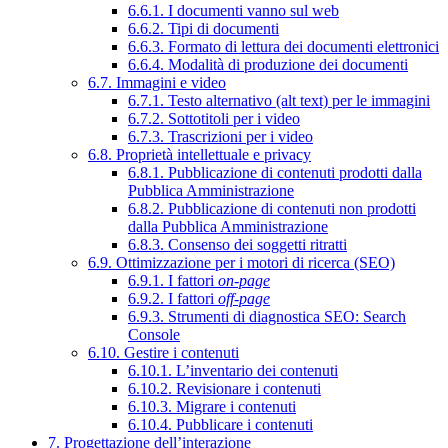
6.6.1. I documenti vanno sul web
6.6.2. Tipi di documenti
6.6.3. Formato di lettura dei documenti elettronici
6.6.4. Modalità di produzione dei documenti
6.7. Immagini e video
6.7.1. Testo alternativo (alt text) per le immagini
6.7.2. Sottotitoli per i video
6.7.3. Trascrizioni per i video
6.8. Proprietà intellettuale e privacy
6.8.1. Pubblicazione di contenuti prodotti dalla
Pubblica Amministrazione
6.8.2. Pubblicazione di contenuti non prodotti
dalla Pubblica Amministrazione
6.8.3. Consenso dei soggetti ritratti
6.9. Ottimizzazione per i motori di ricerca (SEO)
6.9.1. I fattori
on-page
6.9.2. I fattori
off-page
6.9.3. Strumenti di diagnostica SEO: Search
Console
6.10. Gestire i contenuti
6.10.1. L’inventario dei contenuti
6.10.2. Revisionare i contenuti
6.10.3. Migrare i contenuti
6.10.4. Pubblicare i contenuti
7. Progettazione dell’interazione