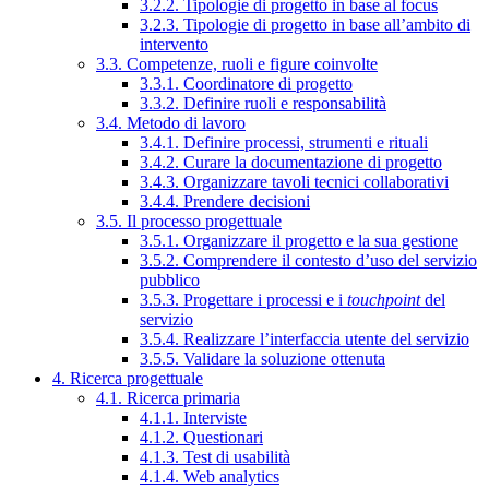
3.2.2. Tipologie di progetto in base al focus
3.2.3. Tipologie di progetto in base all’ambito di
intervento
3.3. Competenze, ruoli e figure coinvolte
3.3.1. Coordinatore di progetto
3.3.2. Definire ruoli e responsabilità
3.4. Metodo di lavoro
3.4.1. Definire processi, strumenti e rituali
3.4.2. Curare la documentazione di progetto
3.4.3. Organizzare tavoli tecnici collaborativi
3.4.4. Prendere decisioni
3.5. Il processo progettuale
3.5.1. Organizzare il progetto e la sua gestione
3.5.2. Comprendere il contesto d’uso del servizio
pubblico
3.5.3. Progettare i processi e i
touchpoint
del
servizio
3.5.4. Realizzare l’interfaccia utente del servizio
3.5.5. Validare la soluzione ottenuta
4. Ricerca progettuale
4.1. Ricerca primaria
4.1.1. Interviste
4.1.2. Questionari
4.1.3. Test di usabilità
4.1.4. Web analytics