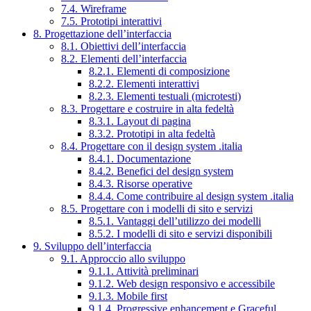
7.4. Wireframe
7.5. Prototipi interattivi
8. Progettazione dell’interfaccia
8.1. Obiettivi dell’interfaccia
8.2. Elementi dell’interfaccia
8.2.1. Elementi di composizione
8.2.2. Elementi interattivi
8.2.3. Elementi testuali (microtesti)
8.3. Progettare e costruire in alta fedeltà
8.3.1. Layout di pagina
8.3.2. Prototipi in alta fedeltà
8.4. Progettare con il design system .italia
8.4.1. Documentazione
8.4.2. Benefici del design system
8.4.3. Risorse operative
8.4.4. Come contribuire al design system .italia
8.5. Progettare con i modelli di sito e servizi
8.5.1. Vantaggi dell’utilizzo dei modelli
8.5.2. I modelli di sito e servizi disponibili
9. Sviluppo dell’interfaccia
9.1. Approccio allo sviluppo
9.1.1. Attività preliminari
9.1.2. Web design responsivo e accessibile
9.1.3. Mobile first
9.1.4. Progressive enhancement e Graceful