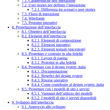
7.1. Caratteristiche dell’interazione
7.2. User stories per definire l’interazione
7.2.1. Differenza tra scenari e user stories
7.3. Flussi di interazione
7.4. Wireframe
7.5. Prototipi interattivi
8. Progettazione dell’interfaccia
8.1. Obiettivi dell’interfaccia
8.2. Elementi dell’interfaccia
8.2.1. Elementi di composizione
8.2.2. Elementi interattivi
8.2.3. Elementi testuali (microtesti)
8.3. Progettare e costruire in alta fedeltà
8.3.1. Layout di pagina
8.3.2. Prototipi in alta fedeltà
8.4. Progettare con il design system .italia
8.4.1. Documentazione
8.4.2. Benefici del design system
8.4.3. Risorse operative
8.4.4. Come contribuire al design system .italia
8.5. Progettare con i modelli di sito e servizi
8.5.1. Vantaggi dell’utilizzo dei modelli
8.5.2. I modelli di sito e servizi disponibili
9. Sviluppo dell’interfaccia
9.1. Approccio allo sviluppo