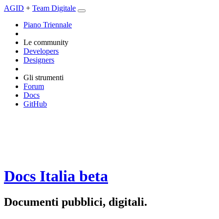
AGID
+
Team Digitale
Piano Triennale
Le community
Developers
Designers
Gli strumenti
Forum
Docs
GitHub
Docs Italia
beta
Documenti pubblici, digitali.