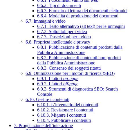
6.6.1. I documenti vanno sul web
6.6.2. Tipi di documenti
6.6.3. Formato di lettura dei documenti elettronici
6.6.4. Modalità di produzione dei documenti
6.7. Immagini e video
6.7.1. Testo alternativo (alt text) per le immagini
6.7.2. Sottotitoli per i video
6.7.3. Trascrizioni per i video
6.8. Proprietà intellettuale e privacy
6.8.1. Pubblicazione di contenuti prodotti dalla
Pubblica Amministrazione
6.8.2. Pubblicazione di contenuti non prodotti
dalla Pubblica Amministrazione
6.8.3. Consenso dei soggetti ritratti
6.9. Ottimizzazione per i motori di ricerca (SEO)
6.9.1. I fattori
on-page
6.9.2. I fattori
off-page
6.9.3. Strumenti di diagnostica SEO: Search
Console
6.10. Gestire i contenuti
6.10.1. L’inventario dei contenuti
6.10.2. Revisionare i contenuti
6.10.3. Migrare i contenuti
6.10.4. Pubblicare i contenuti
7. Progettazione dell’interazione