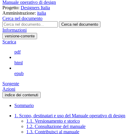
Manuale operativo di design
Progetto:
Designers Italia
Amministrazione:
italia
Cerca nel documento
Cerca nel documento
Informazioni
versione-corrente
Scarica
pdf
html
epub
Sorgente
Azioni
indice dei contenuti
Sommario
1. Scopo, destinatari e uso del Manuale operativo di design
1.1. Versionamento e storico
1.2. Consultazione del manuale
1.3. Contribuisci al manuale