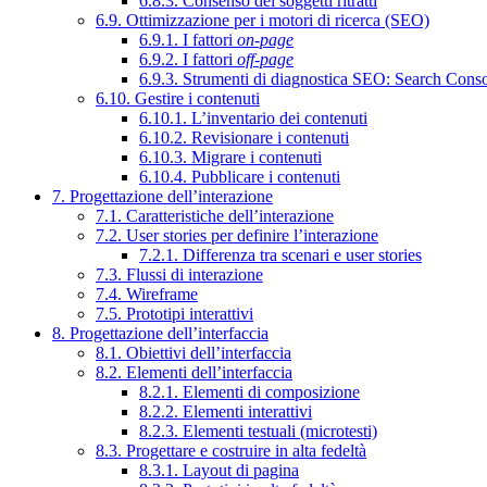
6.8.3. Consenso dei soggetti ritratti
6.9. Ottimizzazione per i motori di ricerca (SEO)
6.9.1. I fattori
on-page
6.9.2. I fattori
off-page
6.9.3. Strumenti di diagnostica SEO: Search Cons
6.10. Gestire i contenuti
6.10.1. L’inventario dei contenuti
6.10.2. Revisionare i contenuti
6.10.3. Migrare i contenuti
6.10.4. Pubblicare i contenuti
7. Progettazione dell’interazione
7.1. Caratteristiche dell’interazione
7.2. User stories per definire l’interazione
7.2.1. Differenza tra scenari e user stories
7.3. Flussi di interazione
7.4. Wireframe
7.5. Prototipi interattivi
8. Progettazione dell’interfaccia
8.1. Obiettivi dell’interfaccia
8.2. Elementi dell’interfaccia
8.2.1. Elementi di composizione
8.2.2. Elementi interattivi
8.2.3. Elementi testuali (microtesti)
8.3. Progettare e costruire in alta fedeltà
8.3.1. Layout di pagina