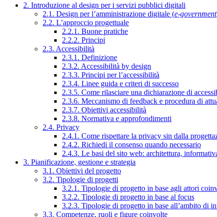
2. Introduzione al design per i servizi pubblici digitali
2.1. Design per l’amministrazione digitale (
e-government
2.2. L’approccio progettuale
2.2.1. Buone pratiche
2.2.2. Principi
2.3. Accessibilità
2.3.1. Definizione
2.3.2. Accessibilità by design
2.3.3. Principi per l’accessibilità
2.3.4. Linee guida e criteri di successo
2.3.5. Come rilasciare una dichiarazione di accessib
2.3.6. Meccanismo di feedback e procedura di attu
2.3.7. Obiettivi accessibilità
2.3.8. Normativa e approfondimenti
2.4. Privacy
2.4.1. Come rispettare la privacy sin dalla progettaz
2.4.2. Richiedi il consenso quando necessario
2.4.3. Le basi del sito web: architettura, informati
3. Pianificazione, gestione e strategia
3.1. Obiettivi del progetto
3.2. Tipologie di progetti
3.2.1. Tipologie di progetto in base agli attori coinv
3.2.2. Tipologie di progetto in base al focus
3.2.3. Tipologie di progetto in base all’ambito di i
3.3. Competenze, ruoli e figure coinvolte