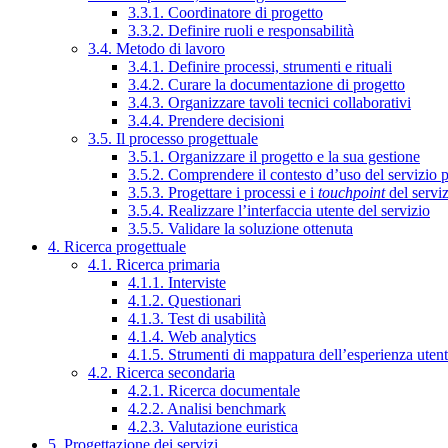
3.3.1. Coordinatore di progetto
3.3.2. Definire ruoli e responsabilità
3.4. Metodo di lavoro
3.4.1. Definire processi, strumenti e rituali
3.4.2. Curare la documentazione di progetto
3.4.3. Organizzare tavoli tecnici collaborativi
3.4.4. Prendere decisioni
3.5. Il processo progettuale
3.5.1. Organizzare il progetto e la sua gestione
3.5.2. Comprendere il contesto d’uso del servizio 
3.5.3. Progettare i processi e i
touchpoint
del servi
3.5.4. Realizzare l’interfaccia utente del servizio
3.5.5. Validare la soluzione ottenuta
4. Ricerca progettuale
4.1. Ricerca primaria
4.1.1. Interviste
4.1.2. Questionari
4.1.3. Test di usabilità
4.1.4. Web analytics
4.1.5. Strumenti di mappatura dell’esperienza uten
4.2. Ricerca secondaria
4.2.1. Ricerca documentale
4.2.2. Analisi benchmark
4.2.3. Valutazione euristica
5. Progettazione dei servizi