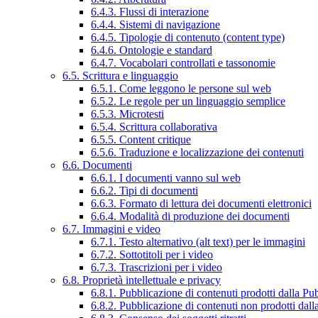
6.4.3. Flussi di interazione
6.4.4. Sistemi di navigazione
6.4.5. Tipologie di contenuto (content type)
6.4.6. Ontologie e standard
6.4.7. Vocabolari controllati e tassonomie
6.5. Scrittura e linguaggio
6.5.1. Come leggono le persone sul web
6.5.2. Le regole per un linguaggio semplice
6.5.3. Microtesti
6.5.4. Scrittura collaborativa
6.5.5. Content critique
6.5.6. Traduzione e localizzazione dei contenuti
6.6. Documenti
6.6.1. I documenti vanno sul web
6.6.2. Tipi di documenti
6.6.3. Formato di lettura dei documenti elettronici
6.6.4. Modalità di produzione dei documenti
6.7. Immagini e video
6.7.1. Testo alternativo (alt text) per le immagini
6.7.2. Sottotitoli per i video
6.7.3. Trascrizioni per i video
6.8. Proprietà intellettuale e privacy
6.8.1. Pubblicazione di contenuti prodotti dalla P
6.8.2. Pubblicazione di contenuti non prodotti dal