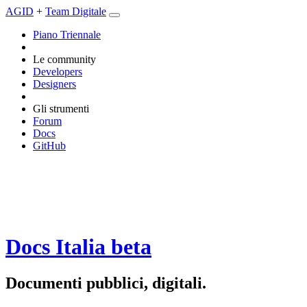
AGID
+
Team Digitale
Piano Triennale
Le community
Developers
Designers
Gli strumenti
Forum
Docs
GitHub
Docs Italia
beta
Documenti pubblici, digitali.