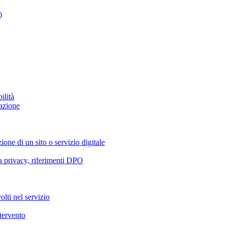
)
ilità
azione
ione di un sito o servizio digitale
va privacy, riferimenti DPO
olti nel servizio
ntervento