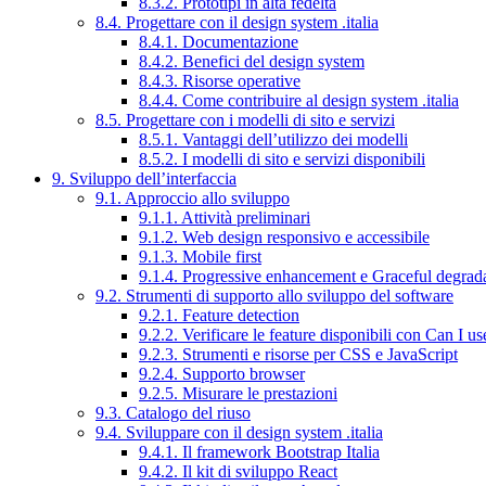
8.3.2. Prototipi in alta fedeltà
8.4. Progettare con il design system .italia
8.4.1. Documentazione
8.4.2. Benefici del design system
8.4.3. Risorse operative
8.4.4. Come contribuire al design system .italia
8.5. Progettare con i modelli di sito e servizi
8.5.1. Vantaggi dell’utilizzo dei modelli
8.5.2. I modelli di sito e servizi disponibili
9. Sviluppo dell’interfaccia
9.1. Approccio allo sviluppo
9.1.1. Attività preliminari
9.1.2. Web design responsivo e accessibile
9.1.3. Mobile first
9.1.4. Progressive enhancement e Graceful degrad
9.2. Strumenti di supporto allo sviluppo del software
9.2.1. Feature detection
9.2.2. Verificare le feature disponibili con Can I us
9.2.3. Strumenti e risorse per CSS e JavaScript
9.2.4. Supporto browser
9.2.5. Misurare le prestazioni
9.3. Catalogo del riuso
9.4. Sviluppare con il design system .italia
9.4.1. Il framework Bootstrap Italia
9.4.2. Il kit di sviluppo React