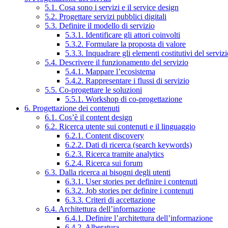
5.1. Cosa sono i servizi e il service design
5.2. Progettare servizi pubblici digitali
5.3. Definire il modello di servizio
5.3.1. Identificare gli attori coinvolti
5.3.2. Formulare la proposta di valore
5.3.3. Inquadrare gli elementi costitutivi del serviz
5.4. Descrivere il funzionamento del servizio
5.4.1. Mappare l’ecosistema
5.4.2. Rappresentare i flussi di servizio
5.5. Co-progettare le soluzioni
5.5.1. Workshop di co-progettazione
6. Progettazione dei contenuti
6.1. Cos’è il content design
6.2. Ricerca utente sui contenuti e il linguaggio
6.2.1. Content discovery
6.2.2. Dati di ricerca (search keywords)
6.2.3. Ricerca tramite analytics
6.2.4. Ricerca sui forum
6.3. Dalla ricerca ai bisogni degli utenti
6.3.1. User stories per definire i contenuti
6.3.2. Job stories per definire i contenuti
6.3.3. Criteri di accettazione
6.4. Architettura dell’informazione
6.4.1. Definire l’architettura dell’informazione
6.4.2. Alberatura