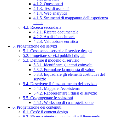
4.1.2. Questionari
4.1.3. Test di usabilità
4.1.4. Web analytics
4.1.5. Strumenti di mappatura dell’esperienza
utente
4.2. Ricerca secondaria
4.2.1. Ricerca documentale
4.2.2. Analisi benchmark
4.2.3. Valutazione euristica
5. Progettazione dei servizi
5.1. Cosa sono i servizi e il service design
5.2. Progettare servizi pubblici digitali
5.3. Definire il modello di servizio
5.3.1. Identificare gli attori coinvolti
5.3.2. Formulare la proposta di valore
5.3.3. Inquadrare gli elementi costitutivi del
servizio
5.4. Descrivere il funzionamento del servizio
5.4.1. Mappare l’ecosistema
5.4.2. Rappresentare i flussi di servizio
5.5. Co-progettare le soluzioni
5.5.1. Workshop di co-progettazione
6. Progettazione dei contenuti
6.1. Cos’è il content design
6.2. Ricerca utente sui contenuti e il linguaggio