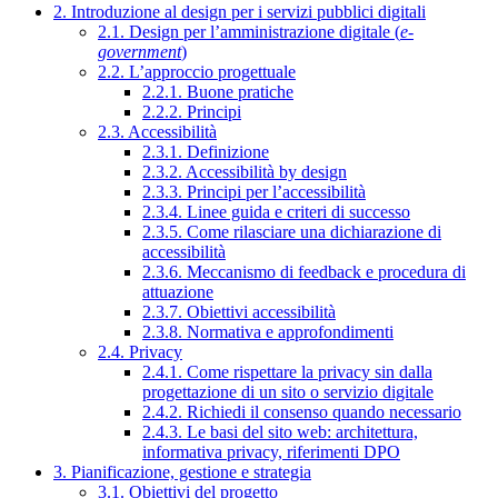
2. Introduzione al design per i servizi pubblici digitali
2.1. Design per l’amministrazione digitale (
e-
government
)
2.2. L’approccio progettuale
2.2.1. Buone pratiche
2.2.2. Principi
2.3. Accessibilità
2.3.1. Definizione
2.3.2. Accessibilità by design
2.3.3. Principi per l’accessibilità
2.3.4. Linee guida e criteri di successo
2.3.5. Come rilasciare una dichiarazione di
accessibilità
2.3.6. Meccanismo di feedback e procedura di
attuazione
2.3.7. Obiettivi accessibilità
2.3.8. Normativa e approfondimenti
2.4. Privacy
2.4.1. Come rispettare la privacy sin dalla
progettazione di un sito o servizio digitale
2.4.2. Richiedi il consenso quando necessario
2.4.3. Le basi del sito web: architettura,
informativa privacy, riferimenti DPO
3. Pianificazione, gestione e strategia
3.1. Obiettivi del progetto