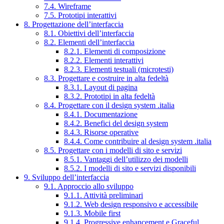
7.4. Wireframe
7.5. Prototipi interattivi
8. Progettazione dell’interfaccia
8.1. Obiettivi dell’interfaccia
8.2. Elementi dell’interfaccia
8.2.1. Elementi di composizione
8.2.2. Elementi interattivi
8.2.3. Elementi testuali (microtesti)
8.3. Progettare e costruire in alta fedeltà
8.3.1. Layout di pagina
8.3.2. Prototipi in alta fedeltà
8.4. Progettare con il design system .italia
8.4.1. Documentazione
8.4.2. Benefici del design system
8.4.3. Risorse operative
8.4.4. Come contribuire al design system .italia
8.5. Progettare con i modelli di sito e servizi
8.5.1. Vantaggi dell’utilizzo dei modelli
8.5.2. I modelli di sito e servizi disponibili
9. Sviluppo dell’interfaccia
9.1. Approccio allo sviluppo
9.1.1. Attività preliminari
9.1.2. Web design responsivo e accessibile
9.1.3. Mobile first
9.1.4. Progressive enhancement e Graceful