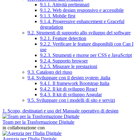
9.1.1. Attività preliminari
9.1.2. Web design responsivo e accessibile
9.1.3. Mobile first
9.1.4. Progressive enhancement e Graceful
degradation
9.2. Strumenti di supporto allo sviluppo del software
9.2.1. Feature detection
9.2.2. Verificare le feature disponibili con Can I
use
9.2.3. Strumenti e risorse per CSS e JavaScript
9.2.4. Supporto browser
9.2.5. Misurare le prestazioni
9.3. Catalogo del riuso
9.4. Sviluppare con il design system .italia
9.4.1. Il framework Bootstrap Italia
9.4.2. Il kit di sviluppo React
9.4.3. Il kit di sviluppo Angular
9.5. Sviluppare con i modelli di sito e servizi
1. Scopo, destinatari e uso del Manuale operativo di design
Team per la Trasformazione Digitale
in collaborazione con
Agenzia per l'Italia Digitale