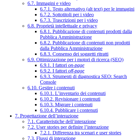
6.7. Immagini e video
6.7.1. Testo alternativo (alt text) per le immagini
6.7.2. Sottotitoli per i video
6.7.3. Trascrizioni per i video
6.8. Proprietà intellettuale e privacy
6.8.1. Pubblicazione di contenuti prodotti dalla
Pubblica Amministrazione
6.8.2. Pubblicazione di contenuti non prodotti
dalla Pubblica Amministrazione
6.8.3. Consenso dei soggetti ritratti
6.9. Ottimizzazione per i motori di ricerca (SEO)
6.9.1. I fattori
on-page
6.9.2. I fattori
off-page
6.9.3. Strumenti di diagnostica SEO: Search
Console
6.10. Gestire i contenuti
6.10.1. L’inventario dei contenuti
6.10.2. Revisionare i contenuti
6.10.3. Migrare i contenuti
6.10.4. Pubblicare i contenuti
7. Progettazione dell’interazione
7.1. Caratteristiche dell’interazione
7.2. User stories per definire l’interazione
7.2.1. Differenza tra scenari e user stories
7.3. Flussi di interazione