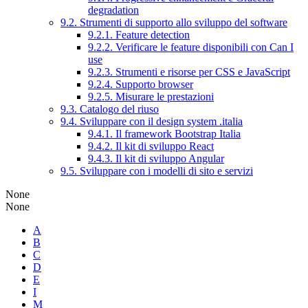
degradation
9.2. Strumenti di supporto allo sviluppo del software
9.2.1. Feature detection
9.2.2. Verificare le feature disponibili con Can I
use
9.2.3. Strumenti e risorse per CSS e JavaScript
9.2.4. Supporto browser
9.2.5. Misurare le prestazioni
9.3. Catalogo del riuso
9.4. Sviluppare con il design system .italia
9.4.1. Il framework Bootstrap Italia
9.4.2. Il kit di sviluppo React
9.4.3. Il kit di sviluppo Angular
9.5. Sviluppare con i modelli di sito e servizi
None
None
A
B
C
D
E
I
M