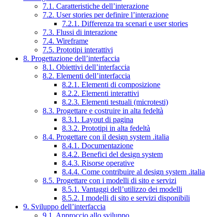
7.1. Caratteristiche dell’interazione
7.2. User stories per definire l’interazione
7.2.1. Differenza tra scenari e user stories
7.3. Flussi di interazione
7.4. Wireframe
7.5. Prototipi interattivi
8. Progettazione dell’interfaccia
8.1. Obiettivi dell’interfaccia
8.2. Elementi dell’interfaccia
8.2.1. Elementi di composizione
8.2.2. Elementi interattivi
8.2.3. Elementi testuali (microtesti)
8.3. Progettare e costruire in alta fedeltà
8.3.1. Layout di pagina
8.3.2. Prototipi in alta fedeltà
8.4. Progettare con il design system .italia
8.4.1. Documentazione
8.4.2. Benefici del design system
8.4.3. Risorse operative
8.4.4. Come contribuire al design system .italia
8.5. Progettare con i modelli di sito e servizi
8.5.1. Vantaggi dell’utilizzo dei modelli
8.5.2. I modelli di sito e servizi disponibili
9. Sviluppo dell’interfaccia
9.1. Approccio allo sviluppo