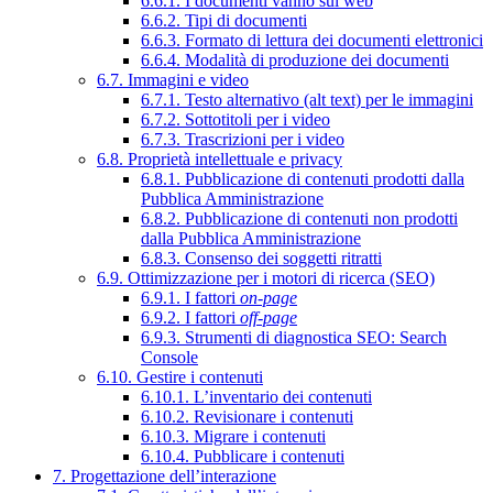
6.6.1. I documenti vanno sul web
6.6.2. Tipi di documenti
6.6.3. Formato di lettura dei documenti elettronici
6.6.4. Modalità di produzione dei documenti
6.7. Immagini e video
6.7.1. Testo alternativo (alt text) per le immagini
6.7.2. Sottotitoli per i video
6.7.3. Trascrizioni per i video
6.8. Proprietà intellettuale e privacy
6.8.1. Pubblicazione di contenuti prodotti dalla
Pubblica Amministrazione
6.8.2. Pubblicazione di contenuti non prodotti
dalla Pubblica Amministrazione
6.8.3. Consenso dei soggetti ritratti
6.9. Ottimizzazione per i motori di ricerca (SEO)
6.9.1. I fattori
on-page
6.9.2. I fattori
off-page
6.9.3. Strumenti di diagnostica SEO: Search
Console
6.10. Gestire i contenuti
6.10.1. L’inventario dei contenuti
6.10.2. Revisionare i contenuti
6.10.3. Migrare i contenuti
6.10.4. Pubblicare i contenuti
7. Progettazione dell’interazione