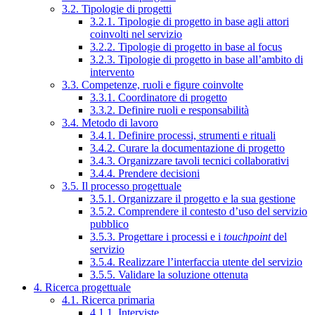
3.2. Tipologie di progetti
3.2.1. Tipologie di progetto in base agli attori
coinvolti nel servizio
3.2.2. Tipologie di progetto in base al focus
3.2.3. Tipologie di progetto in base all’ambito di
intervento
3.3. Competenze, ruoli e figure coinvolte
3.3.1. Coordinatore di progetto
3.3.2. Definire ruoli e responsabilità
3.4. Metodo di lavoro
3.4.1. Definire processi, strumenti e rituali
3.4.2. Curare la documentazione di progetto
3.4.3. Organizzare tavoli tecnici collaborativi
3.4.4. Prendere decisioni
3.5. Il processo progettuale
3.5.1. Organizzare il progetto e la sua gestione
3.5.2. Comprendere il contesto d’uso del servizio
pubblico
3.5.3. Progettare i processi e i
touchpoint
del
servizio
3.5.4. Realizzare l’interfaccia utente del servizio
3.5.5. Validare la soluzione ottenuta
4. Ricerca progettuale
4.1. Ricerca primaria
4.1.1. Interviste