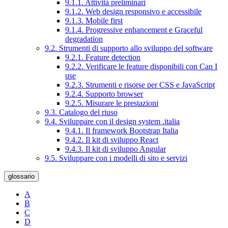
9.1.1. Attività preliminari
9.1.2. Web design responsivo e accessibile
9.1.3. Mobile first
9.1.4. Progressive enhancement e Graceful
degradation
9.2. Strumenti di supporto allo sviluppo del software
9.2.1. Feature detection
9.2.2. Verificare le feature disponibili con Can I
use
9.2.3. Strumenti e risorse per CSS e JavaScript
9.2.4. Supporto browser
9.2.5. Misurare le prestazioni
9.3. Catalogo del riuso
9.4. Sviluppare con il design system .italia
9.4.1. Il framework Bootstrap Italia
9.4.2. Il kit di sviluppo React
9.4.3. Il kit di sviluppo Angular
9.5. Sviluppare con i modelli di sito e servizi
glossario
A
B
C
D