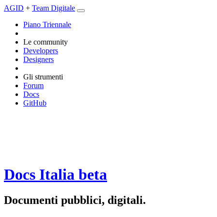
AGID
+
Team Digitale
Piano Triennale
Le community
Developers
Designers
Gli strumenti
Forum
Docs
GitHub
Docs Italia
beta
Documenti pubblici, digitali.