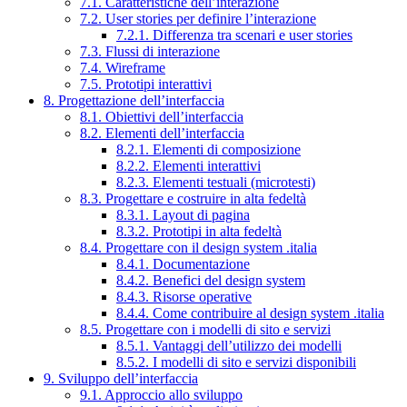
7.1. Caratteristiche dell’interazione
7.2. User stories per definire l’interazione
7.2.1. Differenza tra scenari e user stories
7.3. Flussi di interazione
7.4. Wireframe
7.5. Prototipi interattivi
8. Progettazione dell’interfaccia
8.1. Obiettivi dell’interfaccia
8.2. Elementi dell’interfaccia
8.2.1. Elementi di composizione
8.2.2. Elementi interattivi
8.2.3. Elementi testuali (microtesti)
8.3. Progettare e costruire in alta fedeltà
8.3.1. Layout di pagina
8.3.2. Prototipi in alta fedeltà
8.4. Progettare con il design system .italia
8.4.1. Documentazione
8.4.2. Benefici del design system
8.4.3. Risorse operative
8.4.4. Come contribuire al design system .italia
8.5. Progettare con i modelli di sito e servizi
8.5.1. Vantaggi dell’utilizzo dei modelli
8.5.2. I modelli di sito e servizi disponibili
9. Sviluppo dell’interfaccia
9.1. Approccio allo sviluppo