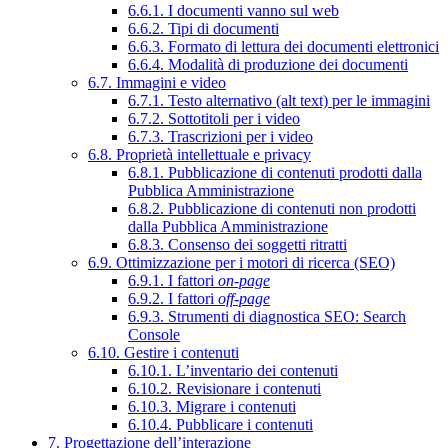
6.6.1. I documenti vanno sul web
6.6.2. Tipi di documenti
6.6.3. Formato di lettura dei documenti elettronici
6.6.4. Modalità di produzione dei documenti
6.7. Immagini e video
6.7.1. Testo alternativo (alt text) per le immagini
6.7.2. Sottotitoli per i video
6.7.3. Trascrizioni per i video
6.8. Proprietà intellettuale e privacy
6.8.1. Pubblicazione di contenuti prodotti dalla
Pubblica Amministrazione
6.8.2. Pubblicazione di contenuti non prodotti
dalla Pubblica Amministrazione
6.8.3. Consenso dei soggetti ritratti
6.9. Ottimizzazione per i motori di ricerca (SEO)
6.9.1. I fattori
on-page
6.9.2. I fattori
off-page
6.9.3. Strumenti di diagnostica SEO: Search
Console
6.10. Gestire i contenuti
6.10.1. L’inventario dei contenuti
6.10.2. Revisionare i contenuti
6.10.3. Migrare i contenuti
6.10.4. Pubblicare i contenuti
7. Progettazione dell’interazione