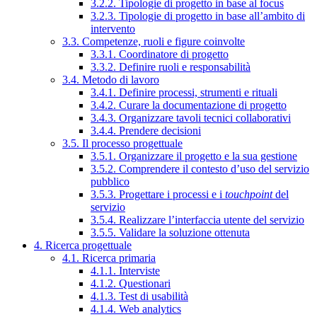
3.2.2. Tipologie di progetto in base al focus
3.2.3. Tipologie di progetto in base all’ambito di
intervento
3.3. Competenze, ruoli e figure coinvolte
3.3.1. Coordinatore di progetto
3.3.2. Definire ruoli e responsabilità
3.4. Metodo di lavoro
3.4.1. Definire processi, strumenti e rituali
3.4.2. Curare la documentazione di progetto
3.4.3. Organizzare tavoli tecnici collaborativi
3.4.4. Prendere decisioni
3.5. Il processo progettuale
3.5.1. Organizzare il progetto e la sua gestione
3.5.2. Comprendere il contesto d’uso del servizio
pubblico
3.5.3. Progettare i processi e i
touchpoint
del
servizio
3.5.4. Realizzare l’interfaccia utente del servizio
3.5.5. Validare la soluzione ottenuta
4. Ricerca progettuale
4.1. Ricerca primaria
4.1.1. Interviste
4.1.2. Questionari
4.1.3. Test di usabilità
4.1.4. Web analytics