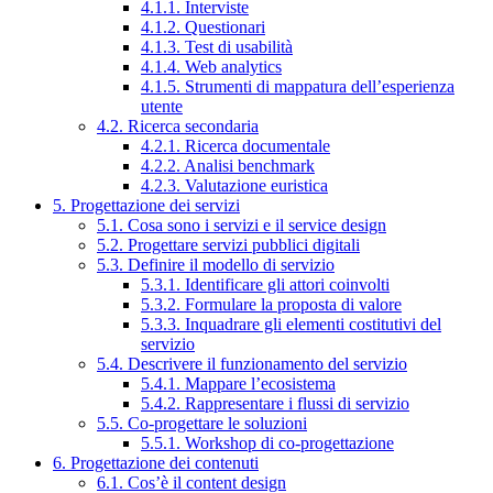
4.1.1. Interviste
4.1.2. Questionari
4.1.3. Test di usabilità
4.1.4. Web analytics
4.1.5. Strumenti di mappatura dell’esperienza
utente
4.2. Ricerca secondaria
4.2.1. Ricerca documentale
4.2.2. Analisi benchmark
4.2.3. Valutazione euristica
5. Progettazione dei servizi
5.1. Cosa sono i servizi e il service design
5.2. Progettare servizi pubblici digitali
5.3. Definire il modello di servizio
5.3.1. Identificare gli attori coinvolti
5.3.2. Formulare la proposta di valore
5.3.3. Inquadrare gli elementi costitutivi del
servizio
5.4. Descrivere il funzionamento del servizio
5.4.1. Mappare l’ecosistema
5.4.2. Rappresentare i flussi di servizio
5.5. Co-progettare le soluzioni
5.5.1. Workshop di co-progettazione
6. Progettazione dei contenuti
6.1. Cos’è il content design