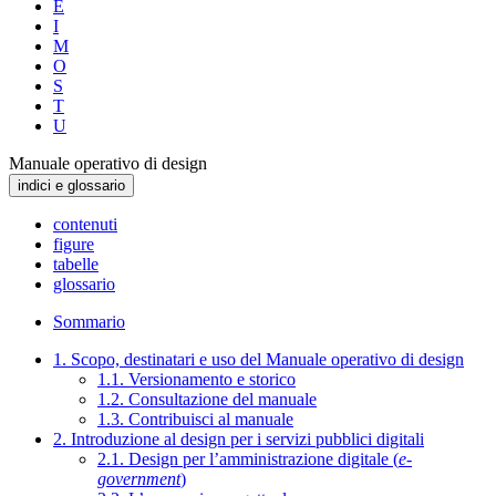
E
I
M
O
S
T
U
Manuale operativo di design
indici e glossario
contenuti
figure
tabelle
glossario
Sommario
1. Scopo, destinatari e uso del Manuale operativo di design
1.1. Versionamento e storico
1.2. Consultazione del manuale
1.3. Contribuisci al manuale
2. Introduzione al design per i servizi pubblici digitali
2.1. Design per l’amministrazione digitale (
e-
government
)