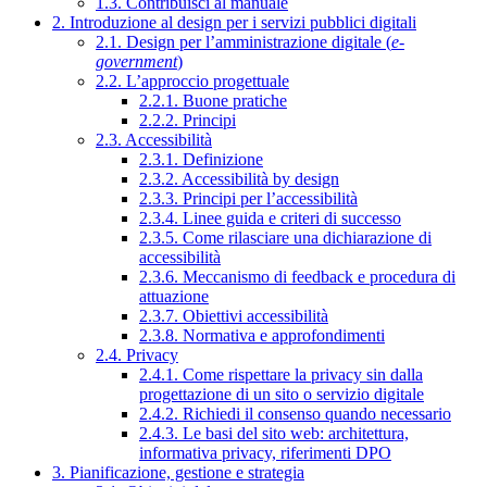
1.3. Contribuisci al manuale
2. Introduzione al design per i servizi pubblici digitali
2.1. Design per l’amministrazione digitale (
e-
government
)
2.2. L’approccio progettuale
2.2.1. Buone pratiche
2.2.2. Principi
2.3. Accessibilità
2.3.1. Definizione
2.3.2. Accessibilità by design
2.3.3. Principi per l’accessibilità
2.3.4. Linee guida e criteri di successo
2.3.5. Come rilasciare una dichiarazione di
accessibilità
2.3.6. Meccanismo di feedback e procedura di
attuazione
2.3.7. Obiettivi accessibilità
2.3.8. Normativa e approfondimenti
2.4. Privacy
2.4.1. Come rispettare la privacy sin dalla
progettazione di un sito o servizio digitale
2.4.2. Richiedi il consenso quando necessario
2.4.3. Le basi del sito web: architettura,
informativa privacy, riferimenti DPO
3. Pianificazione, gestione e strategia