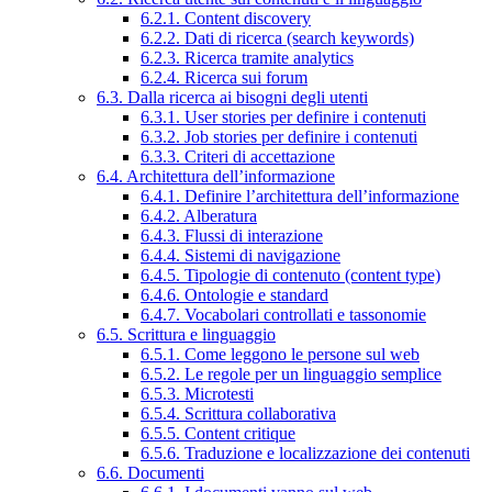
6.2.1. Content discovery
6.2.2. Dati di ricerca (search keywords)
6.2.3. Ricerca tramite analytics
6.2.4. Ricerca sui forum
6.3. Dalla ricerca ai bisogni degli utenti
6.3.1. User stories per definire i contenuti
6.3.2. Job stories per definire i contenuti
6.3.3. Criteri di accettazione
6.4. Architettura dell’informazione
6.4.1. Definire l’architettura dell’informazione
6.4.2. Alberatura
6.4.3. Flussi di interazione
6.4.4. Sistemi di navigazione
6.4.5. Tipologie di contenuto (content type)
6.4.6. Ontologie e standard
6.4.7. Vocabolari controllati e tassonomie
6.5. Scrittura e linguaggio
6.5.1. Come leggono le persone sul web
6.5.2. Le regole per un linguaggio semplice
6.5.3. Microtesti
6.5.4. Scrittura collaborativa
6.5.5. Content critique
6.5.6. Traduzione e localizzazione dei contenuti
6.6. Documenti