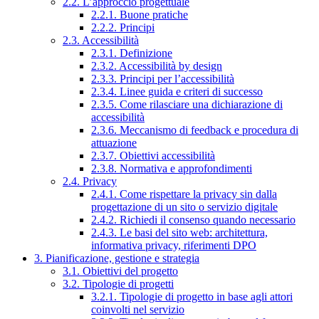
2.2. L’approccio progettuale
2.2.1. Buone pratiche
2.2.2. Principi
2.3. Accessibilità
2.3.1. Definizione
2.3.2. Accessibilità by design
2.3.3. Principi per l’accessibilità
2.3.4. Linee guida e criteri di successo
2.3.5. Come rilasciare una dichiarazione di
accessibilità
2.3.6. Meccanismo di feedback e procedura di
attuazione
2.3.7. Obiettivi accessibilità
2.3.8. Normativa e approfondimenti
2.4. Privacy
2.4.1. Come rispettare la privacy sin dalla
progettazione di un sito o servizio digitale
2.4.2. Richiedi il consenso quando necessario
2.4.3. Le basi del sito web: architettura,
informativa privacy, riferimenti DPO
3. Pianificazione, gestione e strategia
3.1. Obiettivi del progetto
3.2. Tipologie di progetti
3.2.1. Tipologie di progetto in base agli attori
coinvolti nel servizio