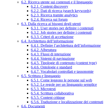
6.2. Ricerca utente sui contenuti e il linguaggio
6.2.1. Content discovery
6.2.2. Dati di ricerca (search keywords)
6.2.3. Ricerca tramite analytics
6.2.4. Ricerca sui forum
6.3. Dalla ricerca ai bisogni degli utenti
6.3.1. User stories per definire i contenuti
6.3.2. Job stories per definire i contenuti
6.3.3. Criteri di accettazione
6.4. Architettura dell’informazione
6.4.1. Definire l’architettura dell’informazione
6.4.2. Alberatura
6.4.3. Flussi di interazione
6.4.4. Sistemi di navigazione
6.4.5. Tipologie di contenuto (content type)
6.4.6. Ontologie e standard
6.4.7. Vocabolari controllati e tassonomie
6.5. Scrittura e linguaggio
6.5.1. Come leggono le persone sul web
6.5.2. Le regole per un linguaggio semplice
6.5.3. Microtesti
6.5.4. Scrittura collaborativa
6.5.5. Content critique
6.5.6. Traduzione e localizzazione dei contenuti
6.6. Documenti