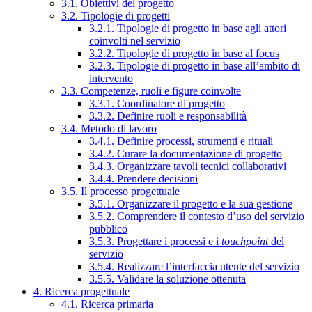
3.1. Obiettivi del progetto
3.2. Tipologie di progetti
3.2.1. Tipologie di progetto in base agli attori
coinvolti nel servizio
3.2.2. Tipologie di progetto in base al focus
3.2.3. Tipologie di progetto in base all’ambito di
intervento
3.3. Competenze, ruoli e figure coinvolte
3.3.1. Coordinatore di progetto
3.3.2. Definire ruoli e responsabilità
3.4. Metodo di lavoro
3.4.1. Definire processi, strumenti e rituali
3.4.2. Curare la documentazione di progetto
3.4.3. Organizzare tavoli tecnici collaborativi
3.4.4. Prendere decisioni
3.5. Il processo progettuale
3.5.1. Organizzare il progetto e la sua gestione
3.5.2. Comprendere il contesto d’uso del servizio
pubblico
3.5.3. Progettare i processi e i
touchpoint
del
servizio
3.5.4. Realizzare l’interfaccia utente del servizio
3.5.5. Validare la soluzione ottenuta
4. Ricerca progettuale
4.1. Ricerca primaria