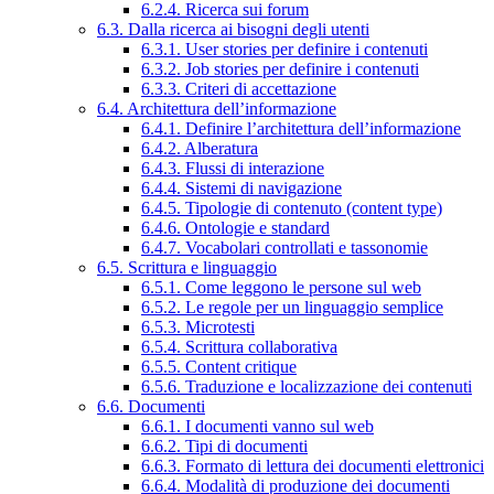
6.2.4. Ricerca sui forum
6.3. Dalla ricerca ai bisogni degli utenti
6.3.1. User stories per definire i contenuti
6.3.2. Job stories per definire i contenuti
6.3.3. Criteri di accettazione
6.4. Architettura dell’informazione
6.4.1. Definire l’architettura dell’informazione
6.4.2. Alberatura
6.4.3. Flussi di interazione
6.4.4. Sistemi di navigazione
6.4.5. Tipologie di contenuto (content type)
6.4.6. Ontologie e standard
6.4.7. Vocabolari controllati e tassonomie
6.5. Scrittura e linguaggio
6.5.1. Come leggono le persone sul web
6.5.2. Le regole per un linguaggio semplice
6.5.3. Microtesti
6.5.4. Scrittura collaborativa
6.5.5. Content critique
6.5.6. Traduzione e localizzazione dei contenuti
6.6. Documenti
6.6.1. I documenti vanno sul web
6.6.2. Tipi di documenti
6.6.3. Formato di lettura dei documenti elettronici
6.6.4. Modalità di produzione dei documenti