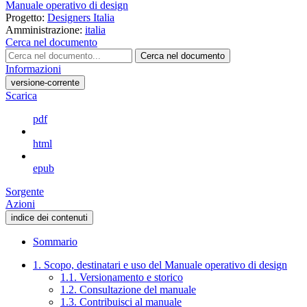
Manuale operativo di design
Progetto:
Designers Italia
Amministrazione:
italia
Cerca nel documento
Cerca nel documento
Informazioni
versione-corrente
Scarica
pdf
html
epub
Sorgente
Azioni
indice dei contenuti
Sommario
1. Scopo, destinatari e uso del Manuale operativo di design
1.1. Versionamento e storico
1.2. Consultazione del manuale
1.3. Contribuisci al manuale