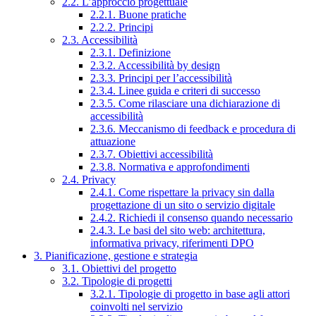
2.2. L’approccio progettuale
2.2.1. Buone pratiche
2.2.2. Principi
2.3. Accessibilità
2.3.1. Definizione
2.3.2. Accessibilità by design
2.3.3. Principi per l’accessibilità
2.3.4. Linee guida e criteri di successo
2.3.5. Come rilasciare una dichiarazione di
accessibilità
2.3.6. Meccanismo di feedback e procedura di
attuazione
2.3.7. Obiettivi accessibilità
2.3.8. Normativa e approfondimenti
2.4. Privacy
2.4.1. Come rispettare la privacy sin dalla
progettazione di un sito o servizio digitale
2.4.2. Richiedi il consenso quando necessario
2.4.3. Le basi del sito web: architettura,
informativa privacy, riferimenti DPO
3. Pianificazione, gestione e strategia
3.1. Obiettivi del progetto
3.2. Tipologie di progetti
3.2.1. Tipologie di progetto in base agli attori
coinvolti nel servizio