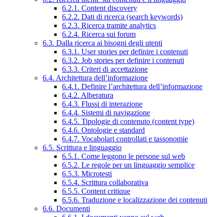
6.2.1. Content discovery
6.2.2. Dati di ricerca (search keywords)
6.2.3. Ricerca tramite analytics
6.2.4. Ricerca sui forum
6.3. Dalla ricerca ai bisogni degli utenti
6.3.1. User stories per definire i contenuti
6.3.2. Job stories per definire i contenuti
6.3.3. Criteri di accettazione
6.4. Architettura dell’informazione
6.4.1. Definire l’architettura dell’informazione
6.4.2. Alberatura
6.4.3. Flussi di interazione
6.4.4. Sistemi di navigazione
6.4.5. Tipologie di contenuto (content type)
6.4.6. Ontologie e standard
6.4.7. Vocabolari controllati e tassonomie
6.5. Scrittura e linguaggio
6.5.1. Come leggono le persone sul web
6.5.2. Le regole per un linguaggio semplice
6.5.3. Microtesti
6.5.4. Scrittura collaborativa
6.5.5. Content critique
6.5.6. Traduzione e localizzazione dei contenuti
6.6. Documenti