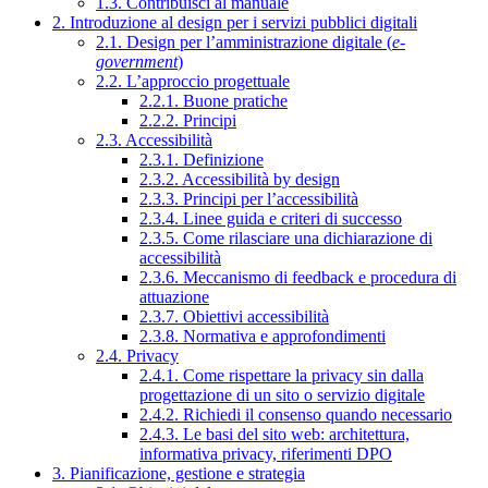
1.3. Contribuisci al manuale
2. Introduzione al design per i servizi pubblici digitali
2.1. Design per l’amministrazione digitale (
e-
government
)
2.2. L’approccio progettuale
2.2.1. Buone pratiche
2.2.2. Principi
2.3. Accessibilità
2.3.1. Definizione
2.3.2. Accessibilità by design
2.3.3. Principi per l’accessibilità
2.3.4. Linee guida e criteri di successo
2.3.5. Come rilasciare una dichiarazione di
accessibilità
2.3.6. Meccanismo di feedback e procedura di
attuazione
2.3.7. Obiettivi accessibilità
2.3.8. Normativa e approfondimenti
2.4. Privacy
2.4.1. Come rispettare la privacy sin dalla
progettazione di un sito o servizio digitale
2.4.2. Richiedi il consenso quando necessario
2.4.3. Le basi del sito web: architettura,
informativa privacy, riferimenti DPO
3. Pianificazione, gestione e strategia