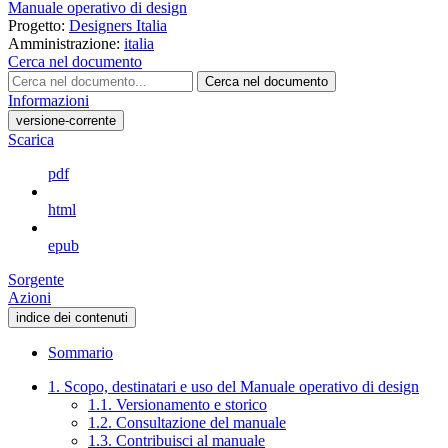
Manuale operativo di design
Progetto:
Designers Italia
Amministrazione:
italia
Cerca nel documento
Cerca nel documento
Informazioni
versione-corrente
Scarica
pdf
html
epub
Sorgente
Azioni
indice dei contenuti
Sommario
1. Scopo, destinatari e uso del Manuale operativo di design
1.1. Versionamento e storico
1.2. Consultazione del manuale
1.3. Contribuisci al manuale