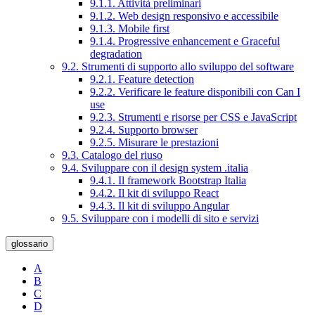
9.1.1. Attività preliminari
9.1.2. Web design responsivo e accessibile
9.1.3. Mobile first
9.1.4. Progressive enhancement e Graceful
degradation
9.2. Strumenti di supporto allo sviluppo del software
9.2.1. Feature detection
9.2.2. Verificare le feature disponibili con Can I
use
9.2.3. Strumenti e risorse per CSS e JavaScript
9.2.4. Supporto browser
9.2.5. Misurare le prestazioni
9.3. Catalogo del riuso
9.4. Sviluppare con il design system .italia
9.4.1. Il framework Bootstrap Italia
9.4.2. Il kit di sviluppo React
9.4.3. Il kit di sviluppo Angular
9.5. Sviluppare con i modelli di sito e servizi
glossario
A
B
C
D