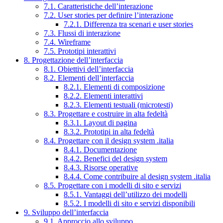
7.1. Caratteristiche dell’interazione
7.2. User stories per definire l’interazione
7.2.1. Differenza tra scenari e user stories
7.3. Flussi di interazione
7.4. Wireframe
7.5. Prototipi interattivi
8. Progettazione dell’interfaccia
8.1. Obiettivi dell’interfaccia
8.2. Elementi dell’interfaccia
8.2.1. Elementi di composizione
8.2.2. Elementi interattivi
8.2.3. Elementi testuali (microtesti)
8.3. Progettare e costruire in alta fedeltà
8.3.1. Layout di pagina
8.3.2. Prototipi in alta fedeltà
8.4. Progettare con il design system .italia
8.4.1. Documentazione
8.4.2. Benefici del design system
8.4.3. Risorse operative
8.4.4. Come contribuire al design system .italia
8.5. Progettare con i modelli di sito e servizi
8.5.1. Vantaggi dell’utilizzo dei modelli
8.5.2. I modelli di sito e servizi disponibili
9. Sviluppo dell’interfaccia
9.1. Approccio allo sviluppo