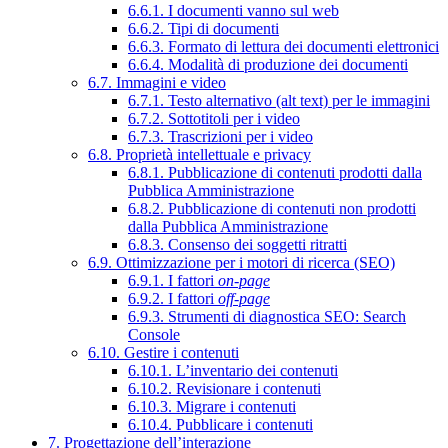
6.6.1. I documenti vanno sul web
6.6.2. Tipi di documenti
6.6.3. Formato di lettura dei documenti elettronici
6.6.4. Modalità di produzione dei documenti
6.7. Immagini e video
6.7.1. Testo alternativo (alt text) per le immagini
6.7.2. Sottotitoli per i video
6.7.3. Trascrizioni per i video
6.8. Proprietà intellettuale e privacy
6.8.1. Pubblicazione di contenuti prodotti dalla
Pubblica Amministrazione
6.8.2. Pubblicazione di contenuti non prodotti
dalla Pubblica Amministrazione
6.8.3. Consenso dei soggetti ritratti
6.9. Ottimizzazione per i motori di ricerca (SEO)
6.9.1. I fattori
on-page
6.9.2. I fattori
off-page
6.9.3. Strumenti di diagnostica SEO: Search
Console
6.10. Gestire i contenuti
6.10.1. L’inventario dei contenuti
6.10.2. Revisionare i contenuti
6.10.3. Migrare i contenuti
6.10.4. Pubblicare i contenuti
7. Progettazione dell’interazione