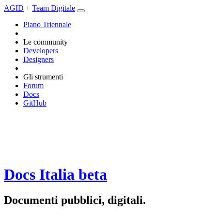
AGID
+
Team Digitale
Piano Triennale
Le community
Developers
Designers
Gli strumenti
Forum
Docs
GitHub
Docs Italia
beta
Documenti pubblici, digitali.