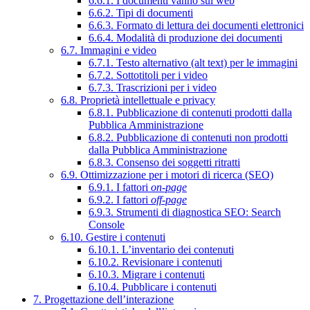
6.6.1. I documenti vanno sul web
6.6.2. Tipi di documenti
6.6.3. Formato di lettura dei documenti elettronici
6.6.4. Modalità di produzione dei documenti
6.7. Immagini e video
6.7.1. Testo alternativo (alt text) per le immagini
6.7.2. Sottotitoli per i video
6.7.3. Trascrizioni per i video
6.8. Proprietà intellettuale e privacy
6.8.1. Pubblicazione di contenuti prodotti dalla
Pubblica Amministrazione
6.8.2. Pubblicazione di contenuti non prodotti
dalla Pubblica Amministrazione
6.8.3. Consenso dei soggetti ritratti
6.9. Ottimizzazione per i motori di ricerca (SEO)
6.9.1. I fattori
on-page
6.9.2. I fattori
off-page
6.9.3. Strumenti di diagnostica SEO: Search
Console
6.10. Gestire i contenuti
6.10.1. L’inventario dei contenuti
6.10.2. Revisionare i contenuti
6.10.3. Migrare i contenuti
6.10.4. Pubblicare i contenuti
7. Progettazione dell’interazione