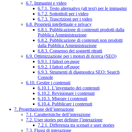
6.7. Immagini e video
6.7.1. Testo alternativo (alt text) per le immagini
6.7.2. Sottotitoli per i video
6.7.3. Trascrizioni per i video
6.8. Proprietà intellettuale e privacy
6.8.1. Pubblicazione di contenuti prodotti dalla
Pubblica Amministrazione
6.8.2. Pubblicazione di contenuti non prodotti
dalla Pubblica Amministrazione
6.8.3. Consenso dei soggetti ritratti
6.9. Ottimizzazione per i motori di ricerca (SEO)
6.9.1. I fattori
on-page
6.9.2. I fattori
off-page
6.9.3. Strumenti di diagnostica SEO: Search
Console
6.10. Gestire i contenuti
6.10.1. L’inventario dei contenuti
6.10.2. Revisionare i contenuti
6.10.3. Migrare i contenuti
6.10.4. Pubblicare i contenuti
7. Progettazione dell’interazione
7.1. Caratteristiche dell’interazione
7.2. User stories per definire l’interazione
7.2.1. Differenza tra scenari e user stories
7.3. Flussi di interazione