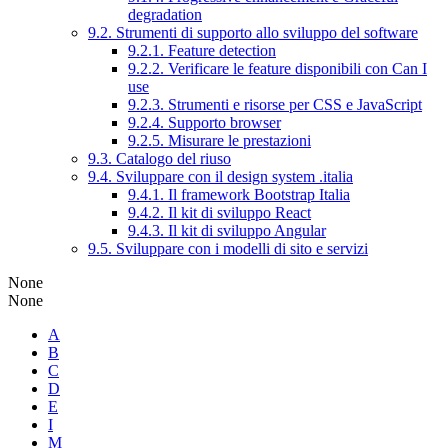
degradation
9.2. Strumenti di supporto allo sviluppo del software
9.2.1. Feature detection
9.2.2. Verificare le feature disponibili con Can I
use
9.2.3. Strumenti e risorse per CSS e JavaScript
9.2.4. Supporto browser
9.2.5. Misurare le prestazioni
9.3. Catalogo del riuso
9.4. Sviluppare con il design system .italia
9.4.1. Il framework Bootstrap Italia
9.4.2. Il kit di sviluppo React
9.4.3. Il kit di sviluppo Angular
9.5. Sviluppare con i modelli di sito e servizi
None
None
A
B
C
D
E
I
M