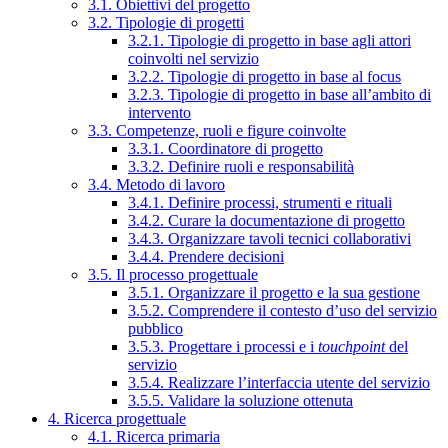
3.1. Obiettivi del progetto
3.2. Tipologie di progetti
3.2.1. Tipologie di progetto in base agli attori
coinvolti nel servizio
3.2.2. Tipologie di progetto in base al focus
3.2.3. Tipologie di progetto in base all’ambito di
intervento
3.3. Competenze, ruoli e figure coinvolte
3.3.1. Coordinatore di progetto
3.3.2. Definire ruoli e responsabilità
3.4. Metodo di lavoro
3.4.1. Definire processi, strumenti e rituali
3.4.2. Curare la documentazione di progetto
3.4.3. Organizzare tavoli tecnici collaborativi
3.4.4. Prendere decisioni
3.5. Il processo progettuale
3.5.1. Organizzare il progetto e la sua gestione
3.5.2. Comprendere il contesto d’uso del servizio
pubblico
3.5.3. Progettare i processi e i
touchpoint
del
servizio
3.5.4. Realizzare l’interfaccia utente del servizio
3.5.5. Validare la soluzione ottenuta
4. Ricerca progettuale
4.1. Ricerca primaria