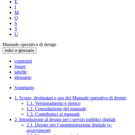
E
I
M
O
S
T
U
Manuale operativo di design
indici e glossario
contenuti
figure
tabelle
glossario
Sommario
1. Scopo, destinatari e uso del Manuale operativo di design
1.1. Versionamento e storico
1.2. Consultazione del manuale
1.3. Contribuisci al manuale
2. Introduzione al design per i servizi pubblici digitali
2.1. Design per l’amministrazione digitale (
e-
government
)