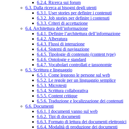
6.2.4. Ricerca sui forum
6.3. Dalla ricerca ai bisogni degli utenti
6.3.1. User stories per definire i contenuti
6.3.2. Job stories per definire i contenuti
6.3.3. Criteri di accettazione
6.4. Architettura dell’informazione
6.4.1. Definire l’architettura dell’informazione
6.4.2. Alberatura
6.4.3. Flussi di interazione
6.4.4. Sistemi di navigazione
6.4.5. Tipologie di contenuto (content type)
6.4.6. Ontologie e standard
6.4.7. Vocabolari controllati e tassonomie
6.5. Scrittura e linguaggio
6.5.1. Come leggono le persone sul web
6.5.2. Le regole per un linguaggio semplice
6.5.3. Microtesti
6.5.4. Scrittura collaborativa
6.5.5. Content critique
6.5.6. Traduzione e localizzazione dei contenuti
6.6. Documenti
6.6.1. I documenti vanno sul web
6.6.2. Tipi di documenti
6.6.3. Formato di lettura dei documenti elettronici
6.6.4. Modalità di produzione dei documenti