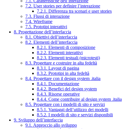
7.1. Caratteristiche dell’interazione
7.2. User stories per definire l’interazione
7.2.1. Differenza tra scenari e user stories
7.3. Flussi di interazione
7.4. Wireframe
7.5. Prototipi interattivi
8. Progettazione dell’interfaccia
8.1. Obiettivi dell’interfaccia
8.2. Elementi dell’interfaccia
8.2.1. Elementi di composizione
8.2.2. Elementi interattivi
8.2.3. Elementi testuali (microtesti)
8.3. Progettare e costruire in alta fedeltà
8.3.1. Layout di pagina
8.3.2. Prototipi in alta fedeltà
8.4. Progettare con il design system .italia
8.4.1. Documentazione
8.4.2. Benefici del design system
8.4.3. Risorse operative
8.4.4. Come contribuire al design system .italia
8.5. Progettare con i modelli di sito e servizi
8.5.1. Vantaggi dell’utilizzo dei modelli
8.5.2. I modelli di sito e servizi disponibili
9. Sviluppo dell’interfaccia
9.1. Approccio allo sviluppo