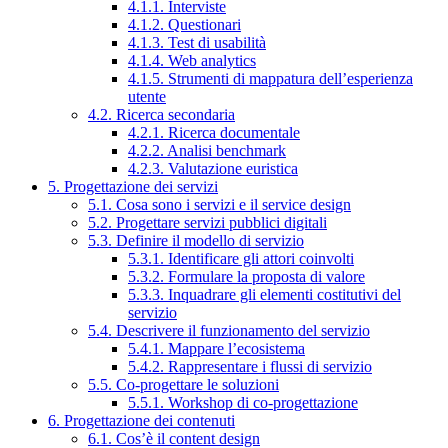
4.1.1. Interviste
4.1.2. Questionari
4.1.3. Test di usabilità
4.1.4. Web analytics
4.1.5. Strumenti di mappatura dell’esperienza
utente
4.2. Ricerca secondaria
4.2.1. Ricerca documentale
4.2.2. Analisi benchmark
4.2.3. Valutazione euristica
5. Progettazione dei servizi
5.1. Cosa sono i servizi e il service design
5.2. Progettare servizi pubblici digitali
5.3. Definire il modello di servizio
5.3.1. Identificare gli attori coinvolti
5.3.2. Formulare la proposta di valore
5.3.3. Inquadrare gli elementi costitutivi del
servizio
5.4. Descrivere il funzionamento del servizio
5.4.1. Mappare l’ecosistema
5.4.2. Rappresentare i flussi di servizio
5.5. Co-progettare le soluzioni
5.5.1. Workshop di co-progettazione
6. Progettazione dei contenuti
6.1. Cos’è il content design