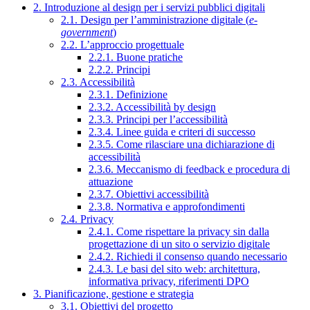
2. Introduzione al design per i servizi pubblici digitali
2.1. Design per l’amministrazione digitale (
e-
government
)
2.2. L’approccio progettuale
2.2.1. Buone pratiche
2.2.2. Principi
2.3. Accessibilità
2.3.1. Definizione
2.3.2. Accessibilità by design
2.3.3. Principi per l’accessibilità
2.3.4. Linee guida e criteri di successo
2.3.5. Come rilasciare una dichiarazione di
accessibilità
2.3.6. Meccanismo di feedback e procedura di
attuazione
2.3.7. Obiettivi accessibilità
2.3.8. Normativa e approfondimenti
2.4. Privacy
2.4.1. Come rispettare la privacy sin dalla
progettazione di un sito o servizio digitale
2.4.2. Richiedi il consenso quando necessario
2.4.3. Le basi del sito web: architettura,
informativa privacy, riferimenti DPO
3. Pianificazione, gestione e strategia
3.1. Obiettivi del progetto