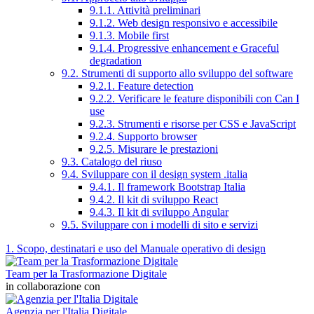
9.1.1. Attività preliminari
9.1.2. Web design responsivo e accessibile
9.1.3. Mobile first
9.1.4. Progressive enhancement e Graceful
degradation
9.2. Strumenti di supporto allo sviluppo del software
9.2.1. Feature detection
9.2.2. Verificare le feature disponibili con Can I
use
9.2.3. Strumenti e risorse per CSS e JavaScript
9.2.4. Supporto browser
9.2.5. Misurare le prestazioni
9.3. Catalogo del riuso
9.4. Sviluppare con il design system .italia
9.4.1. Il framework Bootstrap Italia
9.4.2. Il kit di sviluppo React
9.4.3. Il kit di sviluppo Angular
9.5. Sviluppare con i modelli di sito e servizi
1. Scopo, destinatari e uso del Manuale operativo di design
Team per la Trasformazione Digitale
in collaborazione con
Agenzia per l'Italia Digitale