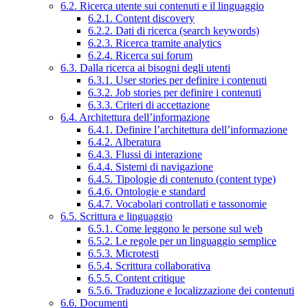
6.2. Ricerca utente sui contenuti e il linguaggio
6.2.1. Content discovery
6.2.2. Dati di ricerca (search keywords)
6.2.3. Ricerca tramite analytics
6.2.4. Ricerca sui forum
6.3. Dalla ricerca ai bisogni degli utenti
6.3.1. User stories per definire i contenuti
6.3.2. Job stories per definire i contenuti
6.3.3. Criteri di accettazione
6.4. Architettura dell’informazione
6.4.1. Definire l’architettura dell’informazione
6.4.2. Alberatura
6.4.3. Flussi di interazione
6.4.4. Sistemi di navigazione
6.4.5. Tipologie di contenuto (content type)
6.4.6. Ontologie e standard
6.4.7. Vocabolari controllati e tassonomie
6.5. Scrittura e linguaggio
6.5.1. Come leggono le persone sul web
6.5.2. Le regole per un linguaggio semplice
6.5.3. Microtesti
6.5.4. Scrittura collaborativa
6.5.5. Content critique
6.5.6. Traduzione e localizzazione dei contenuti
6.6. Documenti