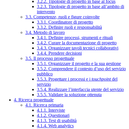
3.2.2. Tipologie di progetto in base al focus
3.2.3. Tipologie di progetto in base all’ambito di
intervento
3.3. Competenze, ruoli e figure coinvolte
3.3.1. Coordinatore di progetto
3.3.2. Definire ruoli e responsabilità
3.4. Metodo di lavoro
3.4.1. Definire processi, strumenti e rituali
3.4.2. Curare la documentazione di progetto
3.4.3. Organizzare tavoli tecnici collaborativi
3.4.4. Prendere decisioni
3.5. Il processo progettuale
3.5.1. Organizzare il progetto e la sua gestione
3.5.2. Comprendere il contesto d’uso del servizio
pubblico
3.5.3. Progettare i processi e i
touchpoint
del
servizio
3.5.4. Realizzare l’interfaccia utente del servizio
3.5.5. Validare la soluzione ottenuta
4. Ricerca progettuale
4.1. Ricerca primaria
4.1.1. Interviste
4.1.2. Questionari
4.1.3. Test di usabilità
4.1.4. Web analytics