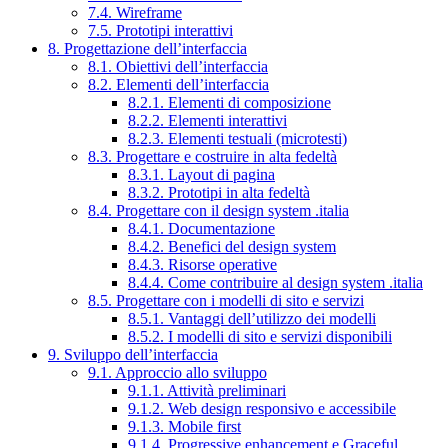
7.4. Wireframe
7.5. Prototipi interattivi
8. Progettazione dell’interfaccia
8.1. Obiettivi dell’interfaccia
8.2. Elementi dell’interfaccia
8.2.1. Elementi di composizione
8.2.2. Elementi interattivi
8.2.3. Elementi testuali (microtesti)
8.3. Progettare e costruire in alta fedeltà
8.3.1. Layout di pagina
8.3.2. Prototipi in alta fedeltà
8.4. Progettare con il design system .italia
8.4.1. Documentazione
8.4.2. Benefici del design system
8.4.3. Risorse operative
8.4.4. Come contribuire al design system .italia
8.5. Progettare con i modelli di sito e servizi
8.5.1. Vantaggi dell’utilizzo dei modelli
8.5.2. I modelli di sito e servizi disponibili
9. Sviluppo dell’interfaccia
9.1. Approccio allo sviluppo
9.1.1. Attività preliminari
9.1.2. Web design responsivo e accessibile
9.1.3. Mobile first
9.1.4. Progressive enhancement e Graceful