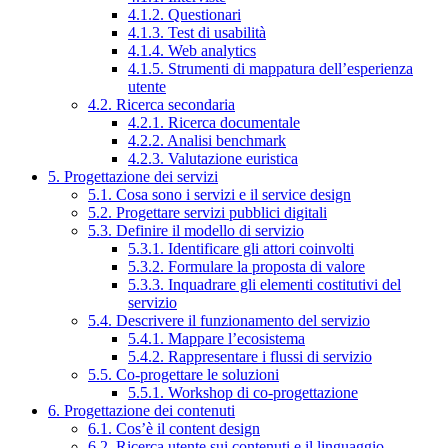
4.1.2. Questionari
4.1.3. Test di usabilità
4.1.4. Web analytics
4.1.5. Strumenti di mappatura dell’esperienza
utente
4.2. Ricerca secondaria
4.2.1. Ricerca documentale
4.2.2. Analisi benchmark
4.2.3. Valutazione euristica
5. Progettazione dei servizi
5.1. Cosa sono i servizi e il service design
5.2. Progettare servizi pubblici digitali
5.3. Definire il modello di servizio
5.3.1. Identificare gli attori coinvolti
5.3.2. Formulare la proposta di valore
5.3.3. Inquadrare gli elementi costitutivi del
servizio
5.4. Descrivere il funzionamento del servizio
5.4.1. Mappare l’ecosistema
5.4.2. Rappresentare i flussi di servizio
5.5. Co-progettare le soluzioni
5.5.1. Workshop di co-progettazione
6. Progettazione dei contenuti
6.1. Cos’è il content design
6.2. Ricerca utente sui contenuti e il linguaggio