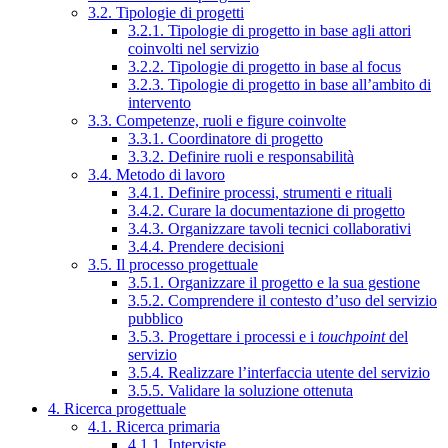
3.2. Tipologie di progetti
3.2.1. Tipologie di progetto in base agli attori
coinvolti nel servizio
3.2.2. Tipologie di progetto in base al focus
3.2.3. Tipologie di progetto in base all’ambito di
intervento
3.3. Competenze, ruoli e figure coinvolte
3.3.1. Coordinatore di progetto
3.3.2. Definire ruoli e responsabilità
3.4. Metodo di lavoro
3.4.1. Definire processi, strumenti e rituali
3.4.2. Curare la documentazione di progetto
3.4.3. Organizzare tavoli tecnici collaborativi
3.4.4. Prendere decisioni
3.5. Il processo progettuale
3.5.1. Organizzare il progetto e la sua gestione
3.5.2. Comprendere il contesto d’uso del servizio
pubblico
3.5.3. Progettare i processi e i
touchpoint
del
servizio
3.5.4. Realizzare l’interfaccia utente del servizio
3.5.5. Validare la soluzione ottenuta
4. Ricerca progettuale
4.1. Ricerca primaria
4.1.1. Interviste