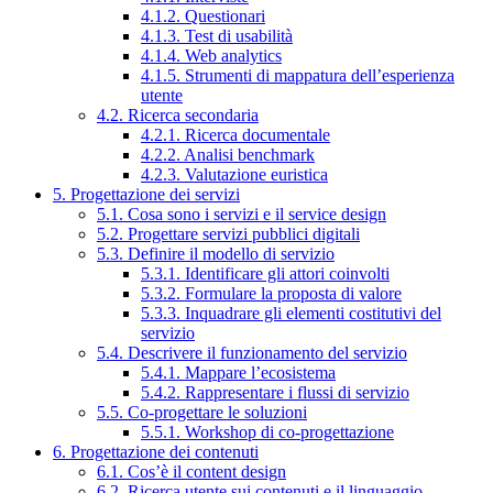
4.1.2. Questionari
4.1.3. Test di usabilità
4.1.4. Web analytics
4.1.5. Strumenti di mappatura dell’esperienza
utente
4.2. Ricerca secondaria
4.2.1. Ricerca documentale
4.2.2. Analisi benchmark
4.2.3. Valutazione euristica
5. Progettazione dei servizi
5.1. Cosa sono i servizi e il service design
5.2. Progettare servizi pubblici digitali
5.3. Definire il modello di servizio
5.3.1. Identificare gli attori coinvolti
5.3.2. Formulare la proposta di valore
5.3.3. Inquadrare gli elementi costitutivi del
servizio
5.4. Descrivere il funzionamento del servizio
5.4.1. Mappare l’ecosistema
5.4.2. Rappresentare i flussi di servizio
5.5. Co-progettare le soluzioni
5.5.1. Workshop di co-progettazione
6. Progettazione dei contenuti
6.1. Cos’è il content design
6.2. Ricerca utente sui contenuti e il linguaggio