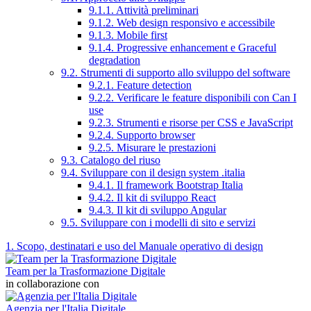
9.1.1. Attività preliminari
9.1.2. Web design responsivo e accessibile
9.1.3. Mobile first
9.1.4. Progressive enhancement e Graceful
degradation
9.2. Strumenti di supporto allo sviluppo del software
9.2.1. Feature detection
9.2.2. Verificare le feature disponibili con Can I
use
9.2.3. Strumenti e risorse per CSS e JavaScript
9.2.4. Supporto browser
9.2.5. Misurare le prestazioni
9.3. Catalogo del riuso
9.4. Sviluppare con il design system .italia
9.4.1. Il framework Bootstrap Italia
9.4.2. Il kit di sviluppo React
9.4.3. Il kit di sviluppo Angular
9.5. Sviluppare con i modelli di sito e servizi
1. Scopo, destinatari e uso del Manuale operativo di design
Team per la Trasformazione Digitale
in collaborazione con
Agenzia per l'Italia Digitale