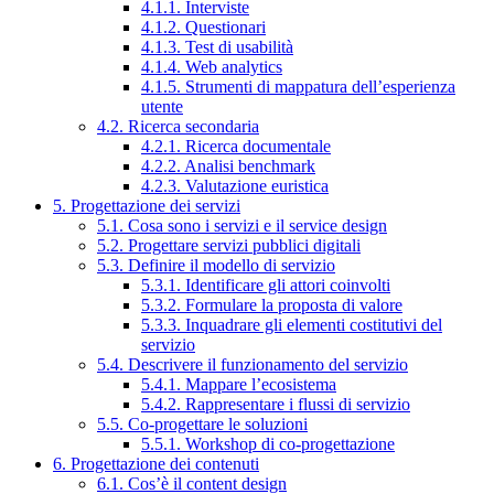
4.1.1. Interviste
4.1.2. Questionari
4.1.3. Test di usabilità
4.1.4. Web analytics
4.1.5. Strumenti di mappatura dell’esperienza
utente
4.2. Ricerca secondaria
4.2.1. Ricerca documentale
4.2.2. Analisi benchmark
4.2.3. Valutazione euristica
5. Progettazione dei servizi
5.1. Cosa sono i servizi e il service design
5.2. Progettare servizi pubblici digitali
5.3. Definire il modello di servizio
5.3.1. Identificare gli attori coinvolti
5.3.2. Formulare la proposta di valore
5.3.3. Inquadrare gli elementi costitutivi del
servizio
5.4. Descrivere il funzionamento del servizio
5.4.1. Mappare l’ecosistema
5.4.2. Rappresentare i flussi di servizio
5.5. Co-progettare le soluzioni
5.5.1. Workshop di co-progettazione
6. Progettazione dei contenuti
6.1. Cos’è il content design