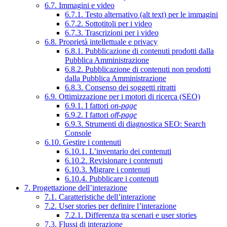
6.7. Immagini e video
6.7.1. Testo alternativo (alt text) per le immagini
6.7.2. Sottotitoli per i video
6.7.3. Trascrizioni per i video
6.8. Proprietà intellettuale e privacy
6.8.1. Pubblicazione di contenuti prodotti dalla
Pubblica Amministrazione
6.8.2. Pubblicazione di contenuti non prodotti
dalla Pubblica Amministrazione
6.8.3. Consenso dei soggetti ritratti
6.9. Ottimizzazione per i motori di ricerca (SEO)
6.9.1. I fattori
on-page
6.9.2. I fattori
off-page
6.9.3. Strumenti di diagnostica SEO: Search
Console
6.10. Gestire i contenuti
6.10.1. L’inventario dei contenuti
6.10.2. Revisionare i contenuti
6.10.3. Migrare i contenuti
6.10.4. Pubblicare i contenuti
7. Progettazione dell’interazione
7.1. Caratteristiche dell’interazione
7.2. User stories per definire l’interazione
7.2.1. Differenza tra scenari e user stories
7.3. Flussi di interazione