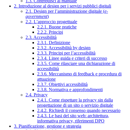
1.3. Contribuisci al manuale
2. Introduzione al design per i servizi pubblici digitali
2.1. Design per l’amministrazione digitale (
e-
government
)
2.2. L’approccio progettuale
2.2.1. Buone pratiche
2.2.2. Principi
2.3. Accessibilità
2.3.1. Definizione
2.3.2. Accessibilità by design
2.3.3. Principi per l’accessibilità
2.3.4. Linee guida e criteri di successo
2.3.5. Come rilasciare una dichiarazione di
accessibilità
2.3.6. Meccanismo di feedback e procedura di
attuazione
2.3.7. Obiettivi accessibilità
2.3.8. Normativa e approfondimenti
2.4. Privacy
2.4.1. Come rispettare la privacy sin dalla
progettazione di un sito o servizio digitale
2.4.2. Richiedi il consenso quando necessario
2.4.3. Le basi del sito web: architettura,
informativa privacy, riferimenti DPO
3. Pianificazione, gestione e strategia