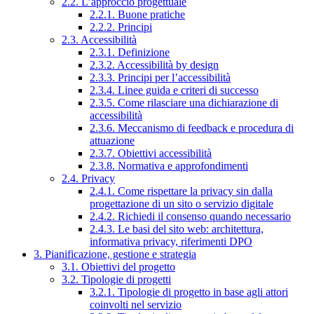
2.2. L’approccio progettuale
2.2.1. Buone pratiche
2.2.2. Principi
2.3. Accessibilità
2.3.1. Definizione
2.3.2. Accessibilità by design
2.3.3. Principi per l’accessibilità
2.3.4. Linee guida e criteri di successo
2.3.5. Come rilasciare una dichiarazione di
accessibilità
2.3.6. Meccanismo di feedback e procedura di
attuazione
2.3.7. Obiettivi accessibilità
2.3.8. Normativa e approfondimenti
2.4. Privacy
2.4.1. Come rispettare la privacy sin dalla
progettazione di un sito o servizio digitale
2.4.2. Richiedi il consenso quando necessario
2.4.3. Le basi del sito web: architettura,
informativa privacy, riferimenti DPO
3. Pianificazione, gestione e strategia
3.1. Obiettivi del progetto
3.2. Tipologie di progetti
3.2.1. Tipologie di progetto in base agli attori
coinvolti nel servizio