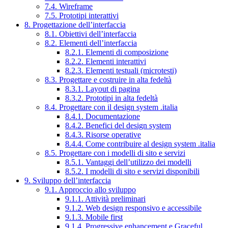
7.4. Wireframe
7.5. Prototipi interattivi
8. Progettazione dell’interfaccia
8.1. Obiettivi dell’interfaccia
8.2. Elementi dell’interfaccia
8.2.1. Elementi di composizione
8.2.2. Elementi interattivi
8.2.3. Elementi testuali (microtesti)
8.3. Progettare e costruire in alta fedeltà
8.3.1. Layout di pagina
8.3.2. Prototipi in alta fedeltà
8.4. Progettare con il design system .italia
8.4.1. Documentazione
8.4.2. Benefici del design system
8.4.3. Risorse operative
8.4.4. Come contribuire al design system .italia
8.5. Progettare con i modelli di sito e servizi
8.5.1. Vantaggi dell’utilizzo dei modelli
8.5.2. I modelli di sito e servizi disponibili
9. Sviluppo dell’interfaccia
9.1. Approccio allo sviluppo
9.1.1. Attività preliminari
9.1.2. Web design responsivo e accessibile
9.1.3. Mobile first
9.1.4. Progressive enhancement e Graceful