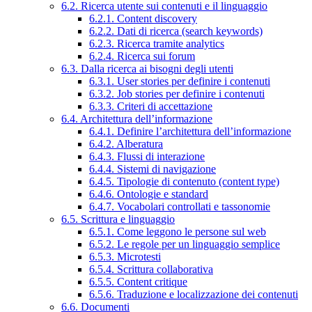
6.2. Ricerca utente sui contenuti e il linguaggio
6.2.1. Content discovery
6.2.2. Dati di ricerca (search keywords)
6.2.3. Ricerca tramite analytics
6.2.4. Ricerca sui forum
6.3. Dalla ricerca ai bisogni degli utenti
6.3.1. User stories per definire i contenuti
6.3.2. Job stories per definire i contenuti
6.3.3. Criteri di accettazione
6.4. Architettura dell’informazione
6.4.1. Definire l’architettura dell’informazione
6.4.2. Alberatura
6.4.3. Flussi di interazione
6.4.4. Sistemi di navigazione
6.4.5. Tipologie di contenuto (content type)
6.4.6. Ontologie e standard
6.4.7. Vocabolari controllati e tassonomie
6.5. Scrittura e linguaggio
6.5.1. Come leggono le persone sul web
6.5.2. Le regole per un linguaggio semplice
6.5.3. Microtesti
6.5.4. Scrittura collaborativa
6.5.5. Content critique
6.5.6. Traduzione e localizzazione dei contenuti
6.6. Documenti