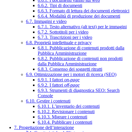
6.6.1. I documenti vanno sul web
6.6.2. Tipi di documenti
6.6.3. Formato di lettura dei documenti elettronici
6.6.4. Modalità di produzione dei documenti
6.7. Immagini e video
6.7.1. Testo alternativo (alt text) per le immagini
6.7.2. Sottotitoli per i video
6.7.3. Trascrizioni per i video
6.8. Proprietà intellettuale e privacy
6.8.1. Pubblicazione di contenuti prodotti dalla
Pubblica Amministrazione
6.8.2. Pubblicazione di contenuti non prodotti
dalla Pubblica Amministrazione
6.8.3. Consenso dei soggetti ritratti
6.9. Ottimizzazione per i motori di ricerca (SEO)
6.9.1. I fattori
on-page
6.9.2. I fattori
off-page
6.9.3. Strumenti di diagnostica SEO: Search
Console
6.10. Gestire i contenuti
6.10.1. L’inventario dei contenuti
6.10.2. Revisionare i contenuti
6.10.3. Migrare i contenuti
6.10.4. Pubblicare i contenuti
7. Progettazione dell’interazione