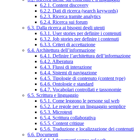
6.2.1. Content discovery
6.2.2. Dati di ricerca (search keywords)
6.2.3. Ricerca tramite analytics
6.2.4. Ricerca sui forum
6.3. Dalla ricerca ai bisogni degli utenti
6.3.1. User stories per definire i contenuti
6.3.2. Job stories per definire i contenuti
6.3.3. Criteri di accettazione
6.4. Architettura dell’informazione
6.4.1. Definire l’architettura dell’informazione
6.4.2. Alberatura
6.4.3. Flussi di interazione
6.4.4. Sistemi di navigazione
6.4.5. Tipologie di contenuto (content type)
6.4.6. Ontologie e standard
6.4.7. Vocabolari controllati e tassonomie
6.5. Scrittura e linguaggio
6.5.1. Come leggono le persone sul web
6.5.2. Le regole per un linguaggio semplice
6.5.3. Microtesti
6.5.4. Scrittura collaborativa
6.5.5. Content critique
6.5.6. Traduzione e localizzazione dei contenuti
6.6. Documenti