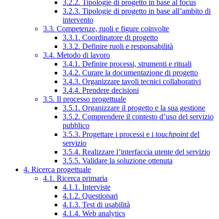
3.2.2. Tipologie di progetto in base al focus
3.2.3. Tipologie di progetto in base all’ambito di
intervento
3.3. Competenze, ruoli e figure coinvolte
3.3.1. Coordinatore di progetto
3.3.2. Definire ruoli e responsabilità
3.4. Metodo di lavoro
3.4.1. Definire processi, strumenti e rituali
3.4.2. Curare la documentazione di progetto
3.4.3. Organizzare tavoli tecnici collaborativi
3.4.4. Prendere decisioni
3.5. Il processo progettuale
3.5.1. Organizzare il progetto e la sua gestione
3.5.2. Comprendere il contesto d’uso del servizio
pubblico
3.5.3. Progettare i processi e i
touchpoint
del
servizio
3.5.4. Realizzare l’interfaccia utente del servizio
3.5.5. Validare la soluzione ottenuta
4. Ricerca progettuale
4.1. Ricerca primaria
4.1.1. Interviste
4.1.2. Questionari
4.1.3. Test di usabilità
4.1.4. Web analytics