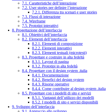
7.1. Caratteristiche dell’interazione
7.2. User stories per definire l’interazione
7.2.1. Differenza tra scenari e user stories
7.3. Flussi di interazione
7.4. Wireframe
7.5. Prototipi interattivi
8. Progettazione dell’interfaccia
8.1. Obiettivi dell’interfaccia
8.2. Elementi dell’interfaccia
8.2.1. Elementi di composizione
8.2.2. Elementi interattivi
8.2.3. Elementi testuali (microtesti)
8.3. Progettare e costruire in alta fedeltà
8.3.1. Layout di pagina
8.3.2. Prototipi in alta fedeltà
8.4. Progettare con il design system .italia
8.4.1. Documentazione
8.4.2. Benefici del design system
8.4.3. Risorse operative
8.4.4. Come contribuire al design system .italia
8.5. Progettare con i modelli di sito e servizi
8.5.1. Vantaggi dell’utilizzo dei modelli
8.5.2. I modelli di sito e servizi disponibili
9. Sviluppo dell’interfaccia
9.1. Approccio allo sviluppo