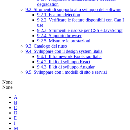
degradation
9.2. Strumenti di supporto allo sviluppo del software
9.2.1. Feature detection
9.2.2. Verificare le feature disponibili con Can I
use
9.2.3. Strumenti e risorse per CSS e JavaScript
9.2.4. Supporto browser
9.2.5. Misurare le prestazioni
9.3. Catalogo del riuso
9.4. Sviluppare con il design system .italia
9.4.1. Il framework Bootstrap Italia
9.4.2. Il kit di sviluppo React
9.4.3. Il kit di sviluppo Angular
9.5. Sviluppare con i modelli di sito e servizi
None
None
A
B
C
D
E
I
M