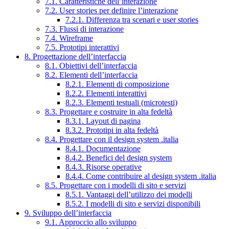
7.1. Caratteristiche dell’interazione
7.2. User stories per definire l’interazione
7.2.1. Differenza tra scenari e user stories
7.3. Flussi di interazione
7.4. Wireframe
7.5. Prototipi interattivi
8. Progettazione dell’interfaccia
8.1. Obiettivi dell’interfaccia
8.2. Elementi dell’interfaccia
8.2.1. Elementi di composizione
8.2.2. Elementi interattivi
8.2.3. Elementi testuali (microtesti)
8.3. Progettare e costruire in alta fedeltà
8.3.1. Layout di pagina
8.3.2. Prototipi in alta fedeltà
8.4. Progettare con il design system .italia
8.4.1. Documentazione
8.4.2. Benefici del design system
8.4.3. Risorse operative
8.4.4. Come contribuire al design system .italia
8.5. Progettare con i modelli di sito e servizi
8.5.1. Vantaggi dell’utilizzo dei modelli
8.5.2. I modelli di sito e servizi disponibili
9. Sviluppo dell’interfaccia
9.1. Approccio allo sviluppo