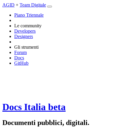
AGID
+
Team Digitale
Piano Triennale
Le community
Developers
Designers
Gli strumenti
Forum
Docs
GitHub
Docs Italia
beta
Documenti pubblici, digitali.