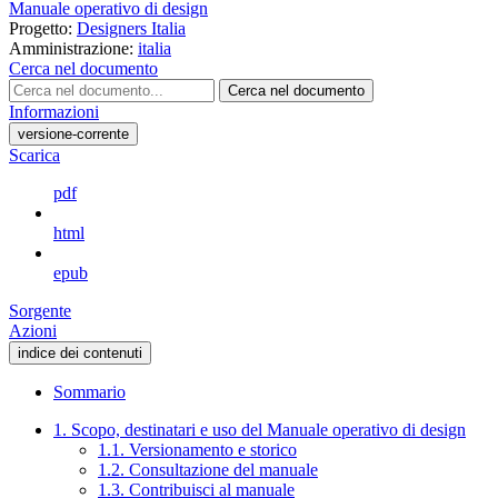
Manuale operativo di design
Progetto:
Designers Italia
Amministrazione:
italia
Cerca nel documento
Cerca nel documento
Informazioni
versione-corrente
Scarica
pdf
html
epub
Sorgente
Azioni
indice dei contenuti
Sommario
1. Scopo, destinatari e uso del Manuale operativo di design
1.1. Versionamento e storico
1.2. Consultazione del manuale
1.3. Contribuisci al manuale