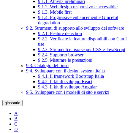
9.1.1. Attività preliminari
9.1.2. Web design responsivo e accessibile
9.1.3. Mobile first
9.1.4. Progressive enhancement e Graceful
degradation
9.2. Strumenti di supporto allo sviluppo del software
9.2.1. Feature detection
9.2.2. Verificare le feature disponibili con Can I
use
9.2.3. Strumenti e risorse per CSS e JavaScript
9.2.4. Supporto browser
9.2.5. Misurare le prestazioni
9.3. Catalogo del riuso
9.4. Sviluppare con il design system .italia
9.4.1. Il framework Bootstrap Italia
9.4.2. Il kit di sviluppo React
9.4.3. Il kit di sviluppo Angular
9.5. Sviluppare con i modelli di sito e servizi
glossario
A
B
C
D