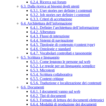
6.2.4. Ricerca sui forum
6.3. Dalla ricerca ai bisogni degli utenti
6.3.1. User stories per definire i contenuti
6.3.2. Job stories per definire i contenuti
6.3.3. Criteri di accettazione
6.4. Architettura dell’informazione
6.4.1. Definire l’architettura dell’informazione
6.4.2. Alberatura
6.4.3. Flussi di interazione
6.4.4. Sistemi di navigazione
6.4.5. Tipologie di contenuto (content type)
6.4.6. Ontologie e standard
6.4.7. Vocabolari controllati e tassonomie
6.5. Scrittura e linguaggio
6.5.1. Come leggono le persone sul web
6.5.2. Le regole per un linguaggio semplice
6.5.3. Microtesti
6.5.4. Scrittura collaborativa
6.5.5. Content critique
6.5.6. Traduzione e localizzazione dei contenuti
6.6. Documenti
6.6.1. I documenti vanno sul web
6.6.2. Tipi di documenti
6.6.3. Formato di lettura dei documenti elettronici
6.6.4. Modalità di produzione dei documenti