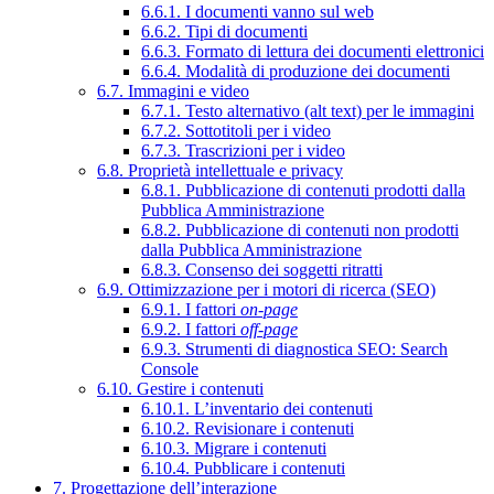
6.6.1. I documenti vanno sul web
6.6.2. Tipi di documenti
6.6.3. Formato di lettura dei documenti elettronici
6.6.4. Modalità di produzione dei documenti
6.7. Immagini e video
6.7.1. Testo alternativo (alt text) per le immagini
6.7.2. Sottotitoli per i video
6.7.3. Trascrizioni per i video
6.8. Proprietà intellettuale e privacy
6.8.1. Pubblicazione di contenuti prodotti dalla
Pubblica Amministrazione
6.8.2. Pubblicazione di contenuti non prodotti
dalla Pubblica Amministrazione
6.8.3. Consenso dei soggetti ritratti
6.9. Ottimizzazione per i motori di ricerca (SEO)
6.9.1. I fattori
on-page
6.9.2. I fattori
off-page
6.9.3. Strumenti di diagnostica SEO: Search
Console
6.10. Gestire i contenuti
6.10.1. L’inventario dei contenuti
6.10.2. Revisionare i contenuti
6.10.3. Migrare i contenuti
6.10.4. Pubblicare i contenuti
7. Progettazione dell’interazione