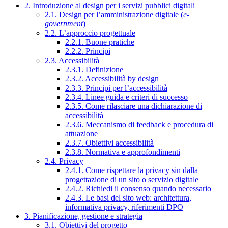
2. Introduzione al design per i servizi pubblici digitali
2.1. Design per l’amministrazione digitale (
e-
government
)
2.2. L’approccio progettuale
2.2.1. Buone pratiche
2.2.2. Principi
2.3. Accessibilità
2.3.1. Definizione
2.3.2. Accessibilità by design
2.3.3. Principi per l’accessibilità
2.3.4. Linee guida e criteri di successo
2.3.5. Come rilasciare una dichiarazione di
accessibilità
2.3.6. Meccanismo di feedback e procedura di
attuazione
2.3.7. Obiettivi accessibilità
2.3.8. Normativa e approfondimenti
2.4. Privacy
2.4.1. Come rispettare la privacy sin dalla
progettazione di un sito o servizio digitale
2.4.2. Richiedi il consenso quando necessario
2.4.3. Le basi del sito web: architettura,
informativa privacy, riferimenti DPO
3. Pianificazione, gestione e strategia
3.1. Obiettivi del progetto