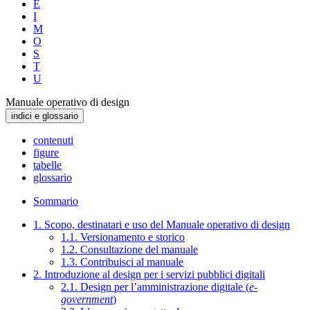
E
I
M
O
S
T
U
Manuale operativo di design
indici e glossario
contenuti
figure
tabelle
glossario
Sommario
1. Scopo, destinatari e uso del Manuale operativo di design
1.1. Versionamento e storico
1.2. Consultazione del manuale
1.3. Contribuisci al manuale
2. Introduzione al design per i servizi pubblici digitali
2.1. Design per l’amministrazione digitale (
e-
government
)