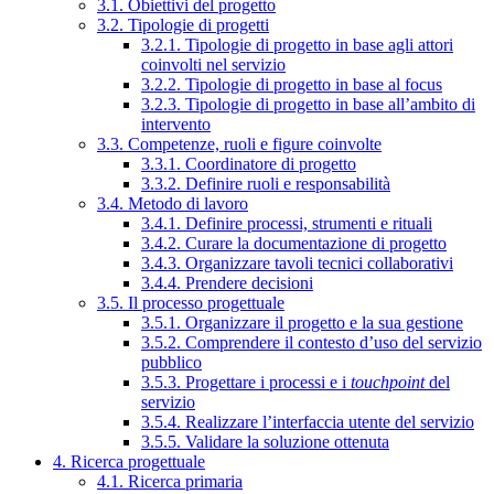
3.1. Obiettivi del progetto
3.2. Tipologie di progetti
3.2.1. Tipologie di progetto in base agli attori
coinvolti nel servizio
3.2.2. Tipologie di progetto in base al focus
3.2.3. Tipologie di progetto in base all’ambito di
intervento
3.3. Competenze, ruoli e figure coinvolte
3.3.1. Coordinatore di progetto
3.3.2. Definire ruoli e responsabilità
3.4. Metodo di lavoro
3.4.1. Definire processi, strumenti e rituali
3.4.2. Curare la documentazione di progetto
3.4.3. Organizzare tavoli tecnici collaborativi
3.4.4. Prendere decisioni
3.5. Il processo progettuale
3.5.1. Organizzare il progetto e la sua gestione
3.5.2. Comprendere il contesto d’uso del servizio
pubblico
3.5.3. Progettare i processi e i
touchpoint
del
servizio
3.5.4. Realizzare l’interfaccia utente del servizio
3.5.5. Validare la soluzione ottenuta
4. Ricerca progettuale
4.1. Ricerca primaria