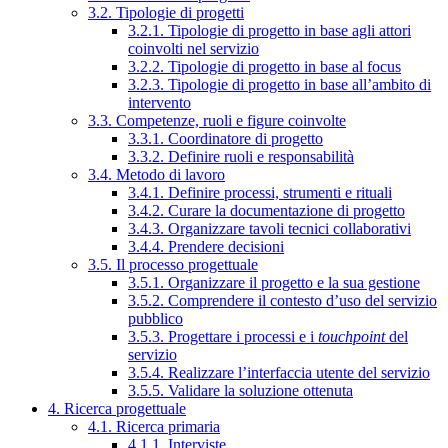
3.2. Tipologie di progetti
3.2.1. Tipologie di progetto in base agli attori
coinvolti nel servizio
3.2.2. Tipologie di progetto in base al focus
3.2.3. Tipologie di progetto in base all’ambito di
intervento
3.3. Competenze, ruoli e figure coinvolte
3.3.1. Coordinatore di progetto
3.3.2. Definire ruoli e responsabilità
3.4. Metodo di lavoro
3.4.1. Definire processi, strumenti e rituali
3.4.2. Curare la documentazione di progetto
3.4.3. Organizzare tavoli tecnici collaborativi
3.4.4. Prendere decisioni
3.5. Il processo progettuale
3.5.1. Organizzare il progetto e la sua gestione
3.5.2. Comprendere il contesto d’uso del servizio
pubblico
3.5.3. Progettare i processi e i
touchpoint
del
servizio
3.5.4. Realizzare l’interfaccia utente del servizio
3.5.5. Validare la soluzione ottenuta
4. Ricerca progettuale
4.1. Ricerca primaria
4.1.1. Interviste