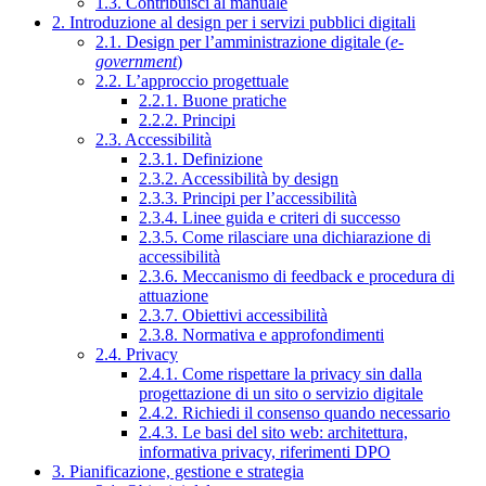
1.3. Contribuisci al manuale
2. Introduzione al design per i servizi pubblici digitali
2.1. Design per l’amministrazione digitale (
e-
government
)
2.2. L’approccio progettuale
2.2.1. Buone pratiche
2.2.2. Principi
2.3. Accessibilità
2.3.1. Definizione
2.3.2. Accessibilità by design
2.3.3. Principi per l’accessibilità
2.3.4. Linee guida e criteri di successo
2.3.5. Come rilasciare una dichiarazione di
accessibilità
2.3.6. Meccanismo di feedback e procedura di
attuazione
2.3.7. Obiettivi accessibilità
2.3.8. Normativa e approfondimenti
2.4. Privacy
2.4.1. Come rispettare la privacy sin dalla
progettazione di un sito o servizio digitale
2.4.2. Richiedi il consenso quando necessario
2.4.3. Le basi del sito web: architettura,
informativa privacy, riferimenti DPO
3. Pianificazione, gestione e strategia