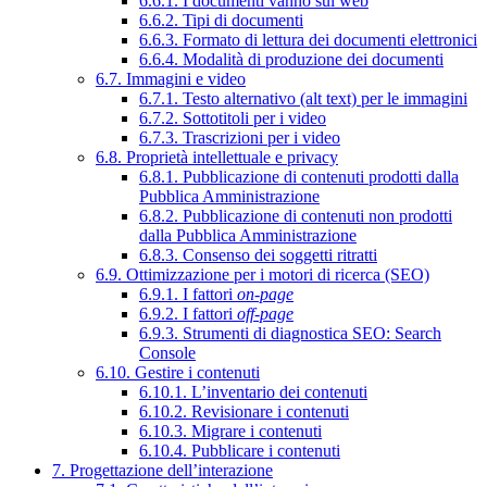
6.6.1. I documenti vanno sul web
6.6.2. Tipi di documenti
6.6.3. Formato di lettura dei documenti elettronici
6.6.4. Modalità di produzione dei documenti
6.7. Immagini e video
6.7.1. Testo alternativo (alt text) per le immagini
6.7.2. Sottotitoli per i video
6.7.3. Trascrizioni per i video
6.8. Proprietà intellettuale e privacy
6.8.1. Pubblicazione di contenuti prodotti dalla
Pubblica Amministrazione
6.8.2. Pubblicazione di contenuti non prodotti
dalla Pubblica Amministrazione
6.8.3. Consenso dei soggetti ritratti
6.9. Ottimizzazione per i motori di ricerca (SEO)
6.9.1. I fattori
on-page
6.9.2. I fattori
off-page
6.9.3. Strumenti di diagnostica SEO: Search
Console
6.10. Gestire i contenuti
6.10.1. L’inventario dei contenuti
6.10.2. Revisionare i contenuti
6.10.3. Migrare i contenuti
6.10.4. Pubblicare i contenuti
7. Progettazione dell’interazione