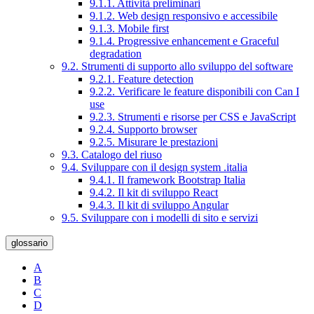
9.1.1. Attività preliminari
9.1.2. Web design responsivo e accessibile
9.1.3. Mobile first
9.1.4. Progressive enhancement e Graceful
degradation
9.2. Strumenti di supporto allo sviluppo del software
9.2.1. Feature detection
9.2.2. Verificare le feature disponibili con Can I
use
9.2.3. Strumenti e risorse per CSS e JavaScript
9.2.4. Supporto browser
9.2.5. Misurare le prestazioni
9.3. Catalogo del riuso
9.4. Sviluppare con il design system .italia
9.4.1. Il framework Bootstrap Italia
9.4.2. Il kit di sviluppo React
9.4.3. Il kit di sviluppo Angular
9.5. Sviluppare con i modelli di sito e servizi
glossario
A
B
C
D