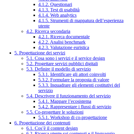
4.1.2. Questionari
4.1.3. Test di usabilità
4.1.4. Web analytics
4.1.5. Strumenti di mappatura dell’esperienza
utente
4.2. Ricerca secondaria
4.2.1. Ricerca documentale
4.2.2. Analisi benchmark
4.2.3. Valutazione euristica
5. Progettazione dei servizi
5.1. Cosa sono i servizi e il service design
5.2. Progettare servizi pubblici digitali
5.3. Definire il modello di servizio
5.3.1. Identificare gli attori coinvolti
5.3.2. Formulare la proposta di valore
5.3.3. Inquadrare gli elementi costitutivi del
servizio
5.4. Descrivere il funzionamento del servizio
5.4.1. Mappare l’ecosistema
5.4.2. Rappresentare i flussi di servizio
5.5. Co-progettare le soluzioni
5.5.1. Workshop di co-progettazione
6. Progettazione dei contenuti
6.1. Cos’è il content design
6.2. Ricerca utente sui contenuti e il linguaggio