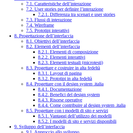
7.1. Caratteristiche dell’interazione
7.2. User stories per definire l’interazione
7.2.1. Differenza tra scenari e user stories
7.3. Flussi di interazione
7.4. Wireframe
7.5. Prototipi interattivi
8. Progettazione dell’interfaccia
8.1. Obiettivi dell’interfaccia
8.2. Elementi dell’interfaccia
8.2.1. Elementi di composizione
8.2.2. Elementi interattivi
8.2.3. Elementi testuali (microtesti)
8.3. Progettare e costruire in alta fedeltà
8.3.1. Layout di pagina
8.3.2. Prototipi in alta fedeltà
8.4. Progettare con il design system .italia
8.4.1. Documentazione
8.4.2. Benefici del design system
8.4.3. Risorse operative
8.4.4. Come contribuire al design system .italia
8.5. Progettare con i modelli di sito e servizi
8.5.1. Vantaggi dell’utilizzo dei modelli
8.5.2. I modelli di sito e servizi disponibili
9. Sviluppo dell’interfaccia
9.1. Approccio allo sviluppo