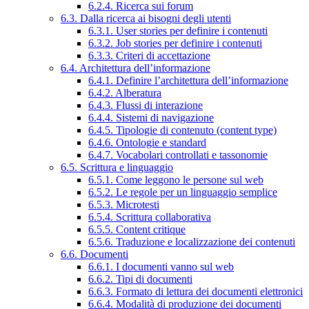
6.2.4. Ricerca sui forum
6.3. Dalla ricerca ai bisogni degli utenti
6.3.1. User stories per definire i contenuti
6.3.2. Job stories per definire i contenuti
6.3.3. Criteri di accettazione
6.4. Architettura dell’informazione
6.4.1. Definire l’architettura dell’informazione
6.4.2. Alberatura
6.4.3. Flussi di interazione
6.4.4. Sistemi di navigazione
6.4.5. Tipologie di contenuto (content type)
6.4.6. Ontologie e standard
6.4.7. Vocabolari controllati e tassonomie
6.5. Scrittura e linguaggio
6.5.1. Come leggono le persone sul web
6.5.2. Le regole per un linguaggio semplice
6.5.3. Microtesti
6.5.4. Scrittura collaborativa
6.5.5. Content critique
6.5.6. Traduzione e localizzazione dei contenuti
6.6. Documenti
6.6.1. I documenti vanno sul web
6.6.2. Tipi di documenti
6.6.3. Formato di lettura dei documenti elettronici
6.6.4. Modalità di produzione dei documenti