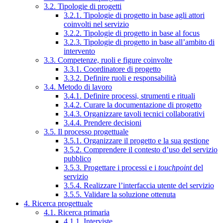
3.2. Tipologie di progetti
3.2.1. Tipologie di progetto in base agli attori
coinvolti nel servizio
3.2.2. Tipologie di progetto in base al focus
3.2.3. Tipologie di progetto in base all’ambito di
intervento
3.3. Competenze, ruoli e figure coinvolte
3.3.1. Coordinatore di progetto
3.3.2. Definire ruoli e responsabilità
3.4. Metodo di lavoro
3.4.1. Definire processi, strumenti e rituali
3.4.2. Curare la documentazione di progetto
3.4.3. Organizzare tavoli tecnici collaborativi
3.4.4. Prendere decisioni
3.5. Il processo progettuale
3.5.1. Organizzare il progetto e la sua gestione
3.5.2. Comprendere il contesto d’uso del servizio
pubblico
3.5.3. Progettare i processi e i
touchpoint
del
servizio
3.5.4. Realizzare l’interfaccia utente del servizio
3.5.5. Validare la soluzione ottenuta
4. Ricerca progettuale
4.1. Ricerca primaria
4.1.1. Interviste