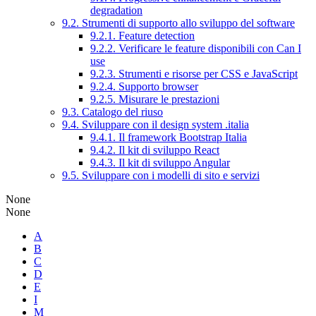
degradation
9.2. Strumenti di supporto allo sviluppo del software
9.2.1. Feature detection
9.2.2. Verificare le feature disponibili con Can I
use
9.2.3. Strumenti e risorse per CSS e JavaScript
9.2.4. Supporto browser
9.2.5. Misurare le prestazioni
9.3. Catalogo del riuso
9.4. Sviluppare con il design system .italia
9.4.1. Il framework Bootstrap Italia
9.4.2. Il kit di sviluppo React
9.4.3. Il kit di sviluppo Angular
9.5. Sviluppare con i modelli di sito e servizi
None
None
A
B
C
D
E
I
M