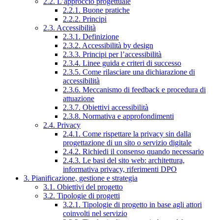
2.2. L’approccio progettuale
2.2.1. Buone pratiche
2.2.2. Principi
2.3. Accessibilità
2.3.1. Definizione
2.3.2. Accessibilità by design
2.3.3. Principi per l’accessibilità
2.3.4. Linee guida e criteri di successo
2.3.5. Come rilasciare una dichiarazione di
accessibilità
2.3.6. Meccanismo di feedback e procedura di
attuazione
2.3.7. Obiettivi accessibilità
2.3.8. Normativa e approfondimenti
2.4. Privacy
2.4.1. Come rispettare la privacy sin dalla
progettazione di un sito o servizio digitale
2.4.2. Richiedi il consenso quando necessario
2.4.3. Le basi del sito web: architettura,
informativa privacy, riferimenti DPO
3. Pianificazione, gestione e strategia
3.1. Obiettivi del progetto
3.2. Tipologie di progetti
3.2.1. Tipologie di progetto in base agli attori
coinvolti nel servizio