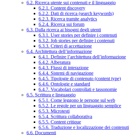
6.2. Ricerca utente sui contenuti e il linguaggio
6.2.1. Content discovery
6.2.2. Dati di ricerca (search keywords)
6.2.3. Ricerca tramite analytics
6.2.4. Ricerca sui forum
6.3. Dalla ricerca ai bisogni degli utenti
6.3.1. User stories per definire i contenuti
6.3.2. Job stories per definire i contenuti
6.3.3. Criteri di accettazione
6.4. Architettura dell’informazione
6.4.1. Definire l’architettura dell’informazione
6.4.2. Alberatura
6.4.3. Flussi di interazione
6.4.4. Sistemi di navigazione
6.4.5. Tipologie di contenuto (content type)
6.4.6. Ontologie e standard
6.4.7. Vocabolari controllati e tassonomie
6.5. Scrittura e linguaggio
6.5.1. Come leggono le persone sul web
6.5.2. Le regole per un linguaggio semplice
6.5.3. Microtesti
6.5.4. Scrittura collaborativa
6.5.5. Content critique
6.5.6. Traduzione e localizzazione dei contenuti
6.6. Documenti