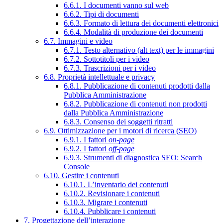
6.6.1. I documenti vanno sul web
6.6.2. Tipi di documenti
6.6.3. Formato di lettura dei documenti elettronici
6.6.4. Modalità di produzione dei documenti
6.7. Immagini e video
6.7.1. Testo alternativo (alt text) per le immagini
6.7.2. Sottotitoli per i video
6.7.3. Trascrizioni per i video
6.8. Proprietà intellettuale e privacy
6.8.1. Pubblicazione di contenuti prodotti dalla
Pubblica Amministrazione
6.8.2. Pubblicazione di contenuti non prodotti
dalla Pubblica Amministrazione
6.8.3. Consenso dei soggetti ritratti
6.9. Ottimizzazione per i motori di ricerca (SEO)
6.9.1. I fattori
on-page
6.9.2. I fattori
off-page
6.9.3. Strumenti di diagnostica SEO: Search
Console
6.10. Gestire i contenuti
6.10.1. L’inventario dei contenuti
6.10.2. Revisionare i contenuti
6.10.3. Migrare i contenuti
6.10.4. Pubblicare i contenuti
7. Progettazione dell’interazione