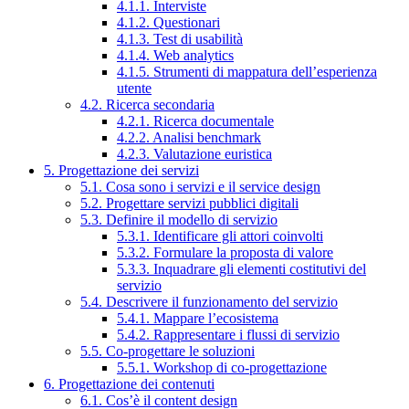
4.1.1. Interviste
4.1.2. Questionari
4.1.3. Test di usabilità
4.1.4. Web analytics
4.1.5. Strumenti di mappatura dell’esperienza
utente
4.2. Ricerca secondaria
4.2.1. Ricerca documentale
4.2.2. Analisi benchmark
4.2.3. Valutazione euristica
5. Progettazione dei servizi
5.1. Cosa sono i servizi e il service design
5.2. Progettare servizi pubblici digitali
5.3. Definire il modello di servizio
5.3.1. Identificare gli attori coinvolti
5.3.2. Formulare la proposta di valore
5.3.3. Inquadrare gli elementi costitutivi del
servizio
5.4. Descrivere il funzionamento del servizio
5.4.1. Mappare l’ecosistema
5.4.2. Rappresentare i flussi di servizio
5.5. Co-progettare le soluzioni
5.5.1. Workshop di co-progettazione
6. Progettazione dei contenuti
6.1. Cos’è il content design