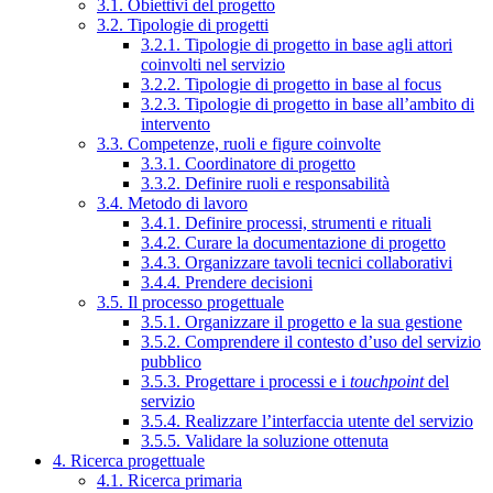
3.1. Obiettivi del progetto
3.2. Tipologie di progetti
3.2.1. Tipologie di progetto in base agli attori
coinvolti nel servizio
3.2.2. Tipologie di progetto in base al focus
3.2.3. Tipologie di progetto in base all’ambito di
intervento
3.3. Competenze, ruoli e figure coinvolte
3.3.1. Coordinatore di progetto
3.3.2. Definire ruoli e responsabilità
3.4. Metodo di lavoro
3.4.1. Definire processi, strumenti e rituali
3.4.2. Curare la documentazione di progetto
3.4.3. Organizzare tavoli tecnici collaborativi
3.4.4. Prendere decisioni
3.5. Il processo progettuale
3.5.1. Organizzare il progetto e la sua gestione
3.5.2. Comprendere il contesto d’uso del servizio
pubblico
3.5.3. Progettare i processi e i
touchpoint
del
servizio
3.5.4. Realizzare l’interfaccia utente del servizio
3.5.5. Validare la soluzione ottenuta
4. Ricerca progettuale
4.1. Ricerca primaria