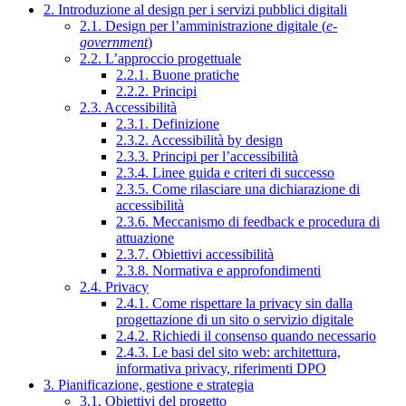
2. Introduzione al design per i servizi pubblici digitali
2.1. Design per l’amministrazione digitale (
e-
government
)
2.2. L’approccio progettuale
2.2.1. Buone pratiche
2.2.2. Principi
2.3. Accessibilità
2.3.1. Definizione
2.3.2. Accessibilità by design
2.3.3. Principi per l’accessibilità
2.3.4. Linee guida e criteri di successo
2.3.5. Come rilasciare una dichiarazione di
accessibilità
2.3.6. Meccanismo di feedback e procedura di
attuazione
2.3.7. Obiettivi accessibilità
2.3.8. Normativa e approfondimenti
2.4. Privacy
2.4.1. Come rispettare la privacy sin dalla
progettazione di un sito o servizio digitale
2.4.2. Richiedi il consenso quando necessario
2.4.3. Le basi del sito web: architettura,
informativa privacy, riferimenti DPO
3. Pianificazione, gestione e strategia
3.1. Obiettivi del progetto