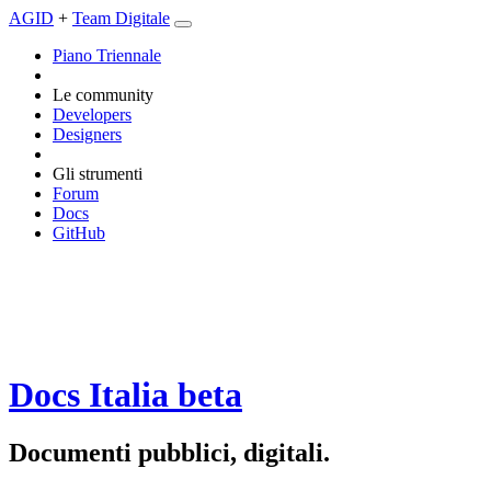
AGID
+
Team Digitale
Piano Triennale
Le community
Developers
Designers
Gli strumenti
Forum
Docs
GitHub
Docs Italia
beta
Documenti pubblici, digitali.