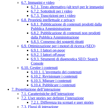
6.7. Immagini e video
6.7.1. Testo alternativo (alt text) per le immagini
6.7.2. Sottotitoli per i video
6.7.3. Trascrizioni per i video
6.8. Proprietà intellettuale e privacy
6.8.1. Pubblicazione di contenuti prodotti dalla
Pubblica Amministrazione
6.8.2. Pubblicazione di contenuti non prodotti
dalla Pubblica Amministrazione
6.8.3. Consenso dei soggetti ritratti
6.9. Ottimizzazione per i motori di ricerca (SEO)
6.9.1. I fattori
on-page
6.9.2. I fattori
off-page
6.9.3. Strumenti di diagnostica SEO: Search
Console
6.10. Gestire i contenuti
6.10.1. L’inventario dei contenuti
6.10.2. Revisionare i contenuti
6.10.3. Migrare i contenuti
6.10.4. Pubblicare i contenuti
7. Progettazione dell’interazione
7.1. Caratteristiche dell’interazione
7.2. User stories per definire l’interazione
7.2.1. Differenza tra scenari e user stories
7.3. Flussi di interazione