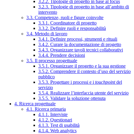
3.2.2. Tipologie di progetto in base al focus
3.2.3. Tipologie di progetto in base all’ambito di
intervento
3.3. Competenze, ruoli e figure coinvolte
3.3.1. Coordinatore di progetto
3.3.2. Definire ruoli e responsabilità
3.4. Metodo di lavoro
3.4.1. Definire processi, strumenti e rituali
3.4.2. Curare la documentazione di progetto
3.4.3. Organizzare tavoli tecnici collaborativi
3.4.4. Prendere decisioni
3.5. Il processo progettuale
3.5.1. Organizzare il progetto e la sua gestione
3.5.2. Comprendere il contesto d’uso del servizio
pubblico
3.5.3. Progettare i processi e i
touchpoint
del
servizio
3.5.4. Realizzare l’interfaccia utente del servizio
3.5.5. Validare la soluzione ottenuta
4. Ricerca progettuale
4.1. Ricerca primaria
4.1.1. Interviste
4.1.2. Questionari
4.1.3. Test di usabilità
4.1.4. Web analytics