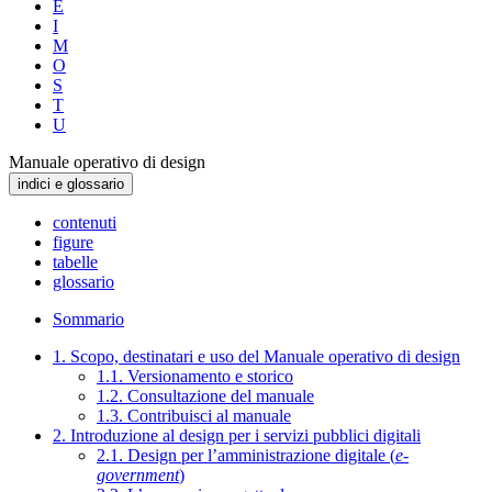
E
I
M
O
S
T
U
Manuale operativo di design
indici e glossario
contenuti
figure
tabelle
glossario
Sommario
1. Scopo, destinatari e uso del Manuale operativo di design
1.1. Versionamento e storico
1.2. Consultazione del manuale
1.3. Contribuisci al manuale
2. Introduzione al design per i servizi pubblici digitali
2.1. Design per l’amministrazione digitale (
e-
government
)