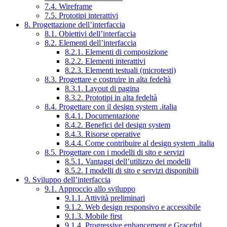
7.4. Wireframe
7.5. Prototipi interattivi
8. Progettazione dell’interfaccia
8.1. Obiettivi dell’interfaccia
8.2. Elementi dell’interfaccia
8.2.1. Elementi di composizione
8.2.2. Elementi interattivi
8.2.3. Elementi testuali (microtesti)
8.3. Progettare e costruire in alta fedeltà
8.3.1. Layout di pagina
8.3.2. Prototipi in alta fedeltà
8.4. Progettare con il design system .italia
8.4.1. Documentazione
8.4.2. Benefici del design system
8.4.3. Risorse operative
8.4.4. Come contribuire al design system .italia
8.5. Progettare con i modelli di sito e servizi
8.5.1. Vantaggi dell’utilizzo dei modelli
8.5.2. I modelli di sito e servizi disponibili
9. Sviluppo dell’interfaccia
9.1. Approccio allo sviluppo
9.1.1. Attività preliminari
9.1.2. Web design responsivo e accessibile
9.1.3. Mobile first
9.1.4. Progressive enhancement e Graceful