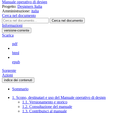
Manuale operativo di design
Progetto:
Designers Italia
Amministrazione:
italia
Cerca nel documento
Cerca nel documento
Informazioni
versione-corrente
Scarica
pdf
html
epub
Sorgente
Azioni
indice dei contenuti
Sommario
1. Scopo, destinatari e uso del Manuale operativo di design
1.1. Versionamento e storico
1.2. Consultazione del manuale
1.3. Contribuisci al manuale