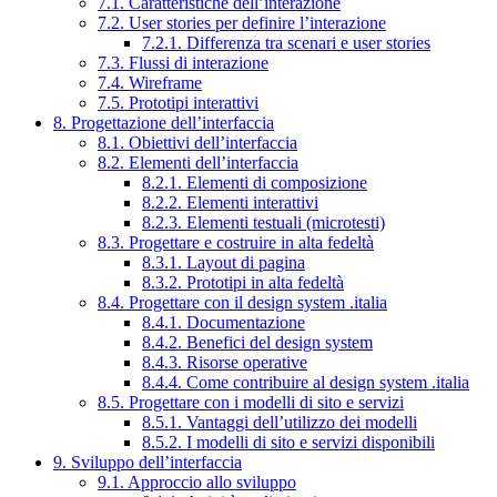
7.1. Caratteristiche dell’interazione
7.2. User stories per definire l’interazione
7.2.1. Differenza tra scenari e user stories
7.3. Flussi di interazione
7.4. Wireframe
7.5. Prototipi interattivi
8. Progettazione dell’interfaccia
8.1. Obiettivi dell’interfaccia
8.2. Elementi dell’interfaccia
8.2.1. Elementi di composizione
8.2.2. Elementi interattivi
8.2.3. Elementi testuali (microtesti)
8.3. Progettare e costruire in alta fedeltà
8.3.1. Layout di pagina
8.3.2. Prototipi in alta fedeltà
8.4. Progettare con il design system .italia
8.4.1. Documentazione
8.4.2. Benefici del design system
8.4.3. Risorse operative
8.4.4. Come contribuire al design system .italia
8.5. Progettare con i modelli di sito e servizi
8.5.1. Vantaggi dell’utilizzo dei modelli
8.5.2. I modelli di sito e servizi disponibili
9. Sviluppo dell’interfaccia
9.1. Approccio allo sviluppo