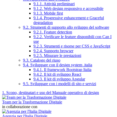
9.1.1. Attività preliminari
9.1.2. Web design responsivo e accessibile
9.1.3. Mobile first
9.1.4. Progressive enhancement e Graceful
degradation
9.2. Strumenti di supporto allo sviluppo del software
9.2.1. Feature detection
9.2.2. Verificare le feature disponibili con Can I
use
9.2.3. Strumenti e risorse per CSS e JavaScript
9.2.4. Supporto browser
9.2.5. Misurare le prestazioni
9.3. Catalogo del riuso
9.4. Sviluppare con il design system .italia
9.4.1. Il framework Bootstrap Italia
9.4.2. Il kit di sviluppo React
9.4.3. Il kit di sviluppo Angular
9.5. Sviluppare con i modelli di sito e servizi
1. Scopo, destinatari e uso del Manuale operativo di design
Team per la Trasformazione Digitale
in collaborazione con
Agenzia per l'Italia Digitale