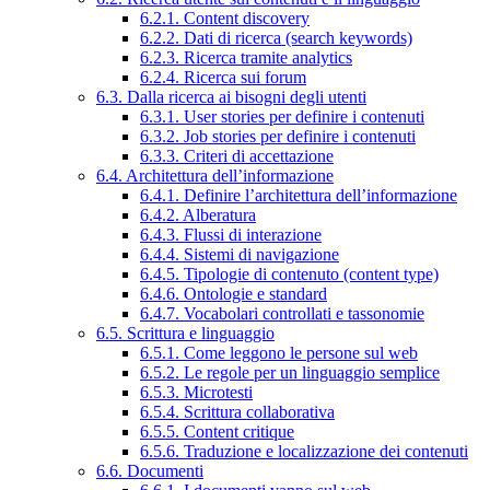
6.2.1. Content discovery
6.2.2. Dati di ricerca (search keywords)
6.2.3. Ricerca tramite analytics
6.2.4. Ricerca sui forum
6.3. Dalla ricerca ai bisogni degli utenti
6.3.1. User stories per definire i contenuti
6.3.2. Job stories per definire i contenuti
6.3.3. Criteri di accettazione
6.4. Architettura dell’informazione
6.4.1. Definire l’architettura dell’informazione
6.4.2. Alberatura
6.4.3. Flussi di interazione
6.4.4. Sistemi di navigazione
6.4.5. Tipologie di contenuto (content type)
6.4.6. Ontologie e standard
6.4.7. Vocabolari controllati e tassonomie
6.5. Scrittura e linguaggio
6.5.1. Come leggono le persone sul web
6.5.2. Le regole per un linguaggio semplice
6.5.3. Microtesti
6.5.4. Scrittura collaborativa
6.5.5. Content critique
6.5.6. Traduzione e localizzazione dei contenuti
6.6. Documenti