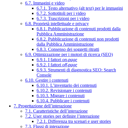
6.7. Immagini e video
6.7.1. Testo alternativo (alt text) per le immagini
6.7.2. Sottotitoli per i video
6.7.3. Trascrizioni per i video
6.8. Proprietà intellettuale e privacy
6.8.1. Pubblicazione di contenuti prodotti dalla
Pubblica Amministrazione
6.8.2. Pubblicazione di contenuti non prodotti
dalla Pubblica Amministrazione
6.8.3. Consenso dei soggetti ritratti
6.9. Ottimizzazione per i motori di ricerca (SEO)
6.9.1. I fattori
on-page
6.9.2. I fattori
off-page
6.9.3. Strumenti di diagnostica SEO: Search
Console
6.10. Gestire i contenuti
6.10.1. L’inventario dei contenuti
6.10.2. Revisionare i contenuti
6.10.3. Migrare i contenuti
6.10.4. Pubblicare i contenuti
7. Progettazione dell’interazione
7.1. Caratteristiche dell’interazione
7.2. User stories per definire l’interazione
7.2.1. Differenza tra scenari e user stories
7.3. Flussi di interazione