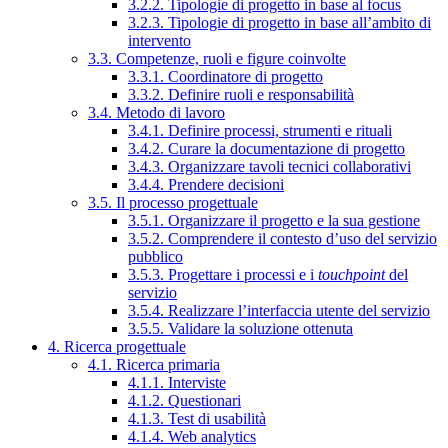
3.2.2. Tipologie di progetto in base al focus
3.2.3. Tipologie di progetto in base all’ambito di
intervento
3.3. Competenze, ruoli e figure coinvolte
3.3.1. Coordinatore di progetto
3.3.2. Definire ruoli e responsabilità
3.4. Metodo di lavoro
3.4.1. Definire processi, strumenti e rituali
3.4.2. Curare la documentazione di progetto
3.4.3. Organizzare tavoli tecnici collaborativi
3.4.4. Prendere decisioni
3.5. Il processo progettuale
3.5.1. Organizzare il progetto e la sua gestione
3.5.2. Comprendere il contesto d’uso del servizio
pubblico
3.5.3. Progettare i processi e i
touchpoint
del
servizio
3.5.4. Realizzare l’interfaccia utente del servizio
3.5.5. Validare la soluzione ottenuta
4. Ricerca progettuale
4.1. Ricerca primaria
4.1.1. Interviste
4.1.2. Questionari
4.1.3. Test di usabilità
4.1.4. Web analytics