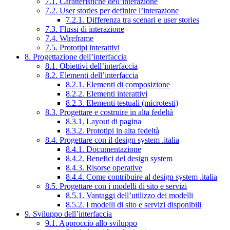
7.1. Caratteristiche dell’interazione
7.2. User stories per definire l’interazione
7.2.1. Differenza tra scenari e user stories
7.3. Flussi di interazione
7.4. Wireframe
7.5. Prototipi interattivi
8. Progettazione dell’interfaccia
8.1. Obiettivi dell’interfaccia
8.2. Elementi dell’interfaccia
8.2.1. Elementi di composizione
8.2.2. Elementi interattivi
8.2.3. Elementi testuali (microtesti)
8.3. Progettare e costruire in alta fedeltà
8.3.1. Layout di pagina
8.3.2. Prototipi in alta fedeltà
8.4. Progettare con il design system .italia
8.4.1. Documentazione
8.4.2. Benefici del design system
8.4.3. Risorse operative
8.4.4. Come contribuire al design system .italia
8.5. Progettare con i modelli di sito e servizi
8.5.1. Vantaggi dell’utilizzo dei modelli
8.5.2. I modelli di sito e servizi disponibili
9. Sviluppo dell’interfaccia
9.1. Approccio allo sviluppo