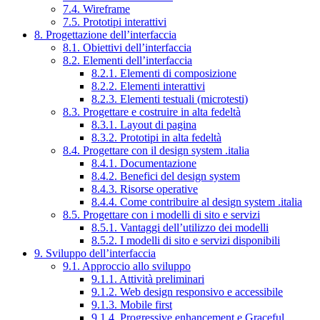
7.4. Wireframe
7.5. Prototipi interattivi
8. Progettazione dell’interfaccia
8.1. Obiettivi dell’interfaccia
8.2. Elementi dell’interfaccia
8.2.1. Elementi di composizione
8.2.2. Elementi interattivi
8.2.3. Elementi testuali (microtesti)
8.3. Progettare e costruire in alta fedeltà
8.3.1. Layout di pagina
8.3.2. Prototipi in alta fedeltà
8.4. Progettare con il design system .italia
8.4.1. Documentazione
8.4.2. Benefici del design system
8.4.3. Risorse operative
8.4.4. Come contribuire al design system .italia
8.5. Progettare con i modelli di sito e servizi
8.5.1. Vantaggi dell’utilizzo dei modelli
8.5.2. I modelli di sito e servizi disponibili
9. Sviluppo dell’interfaccia
9.1. Approccio allo sviluppo
9.1.1. Attività preliminari
9.1.2. Web design responsivo e accessibile
9.1.3. Mobile first
9.1.4. Progressive enhancement e Graceful