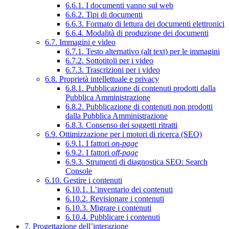
6.6.1. I documenti vanno sul web
6.6.2. Tipi di documenti
6.6.3. Formato di lettura dei documenti elettronici
6.6.4. Modalità di produzione dei documenti
6.7. Immagini e video
6.7.1. Testo alternativo (alt text) per le immagini
6.7.2. Sottotitoli per i video
6.7.3. Trascrizioni per i video
6.8. Proprietà intellettuale e privacy
6.8.1. Pubblicazione di contenuti prodotti dalla
Pubblica Amministrazione
6.8.2. Pubblicazione di contenuti non prodotti
dalla Pubblica Amministrazione
6.8.3. Consenso dei soggetti ritratti
6.9. Ottimizzazione per i motori di ricerca (SEO)
6.9.1. I fattori
on-page
6.9.2. I fattori
off-page
6.9.3. Strumenti di diagnostica SEO: Search
Console
6.10. Gestire i contenuti
6.10.1. L’inventario dei contenuti
6.10.2. Revisionare i contenuti
6.10.3. Migrare i contenuti
6.10.4. Pubblicare i contenuti
7. Progettazione dell’interazione