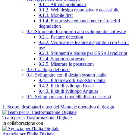
9.1.1. Attività preliminari
9.1.2. Web design responsivo e accessibile
9.1.3. Mobile first
9.1.4. Progressive enhancement e Graceful
degradation
9.2. Strumenti di supporto allo sviluppo del software
9.2.1. Feature detection
9.2.2. Verificare le feature disponibili con Can I
use
9.2.3. Strumenti e risorse per CSS e JavaScript
9.2.4. Supporto browser
9.2.5. Misurare le prestazioni
9.3. Catalogo del riuso
9.4. Sviluppare con il design system .italia
9.4.1. Il framework Bootstrap Italia
9.4.2. Il kit di sviluppo React
9.4.3. Il kit di sviluppo Angular
9.5. Sviluppare con i modelli di sito e servizi
1. Scopo, destinatari e uso del Manuale operativo di design
Team per la Trasformazione Digitale
in collaborazione con
Agenzia per l'Italia Digitale