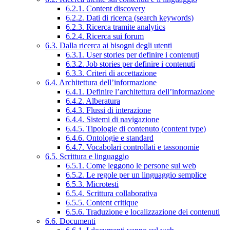
6.2.1. Content discovery
6.2.2. Dati di ricerca (search keywords)
6.2.3. Ricerca tramite analytics
6.2.4. Ricerca sui forum
6.3. Dalla ricerca ai bisogni degli utenti
6.3.1. User stories per definire i contenuti
6.3.2. Job stories per definire i contenuti
6.3.3. Criteri di accettazione
6.4. Architettura dell’informazione
6.4.1. Definire l’architettura dell’informazione
6.4.2. Alberatura
6.4.3. Flussi di interazione
6.4.4. Sistemi di navigazione
6.4.5. Tipologie di contenuto (content type)
6.4.6. Ontologie e standard
6.4.7. Vocabolari controllati e tassonomie
6.5. Scrittura e linguaggio
6.5.1. Come leggono le persone sul web
6.5.2. Le regole per un linguaggio semplice
6.5.3. Microtesti
6.5.4. Scrittura collaborativa
6.5.5. Content critique
6.5.6. Traduzione e localizzazione dei contenuti
6.6. Documenti