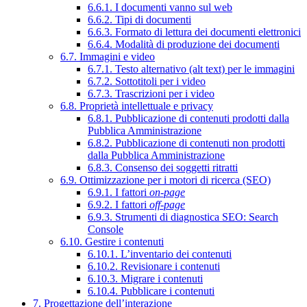
6.6.1. I documenti vanno sul web
6.6.2. Tipi di documenti
6.6.3. Formato di lettura dei documenti elettronici
6.6.4. Modalità di produzione dei documenti
6.7. Immagini e video
6.7.1. Testo alternativo (alt text) per le immagini
6.7.2. Sottotitoli per i video
6.7.3. Trascrizioni per i video
6.8. Proprietà intellettuale e privacy
6.8.1. Pubblicazione di contenuti prodotti dalla
Pubblica Amministrazione
6.8.2. Pubblicazione di contenuti non prodotti
dalla Pubblica Amministrazione
6.8.3. Consenso dei soggetti ritratti
6.9. Ottimizzazione per i motori di ricerca (SEO)
6.9.1. I fattori
on-page
6.9.2. I fattori
off-page
6.9.3. Strumenti di diagnostica SEO: Search
Console
6.10. Gestire i contenuti
6.10.1. L’inventario dei contenuti
6.10.2. Revisionare i contenuti
6.10.3. Migrare i contenuti
6.10.4. Pubblicare i contenuti
7. Progettazione dell’interazione