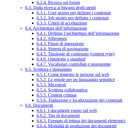
6.2.4. Ricerca sui forum
6.3. Dalla ricerca ai bisogni degli utenti
6.3.1. User stories per definire i contenuti
6.3.2. Job stories per definire i contenuti
6.3.3. Criteri di accettazione
6.4. Architettura dell’informazione
6.4.1. Definire l’architettura dell’informazione
6.4.2. Alberatura
6.4.3. Flussi di interazione
6.4.4. Sistemi di navigazione
6.4.5. Tipologie di contenuto (content type)
6.4.6. Ontologie e standard
6.4.7. Vocabolari controllati e tassonomie
6.5. Scrittura e linguaggio
6.5.1. Come leggono le persone sul web
6.5.2. Le regole per un linguaggio semplice
6.5.3. Microtesti
6.5.4. Scrittura collaborativa
6.5.5. Content critique
6.5.6. Traduzione e localizzazione dei contenuti
6.6. Documenti
6.6.1. I documenti vanno sul web
6.6.2. Tipi di documenti
6.6.3. Formato di lettura dei documenti elettronici
6.6.4. Modalità di produzione dei documenti