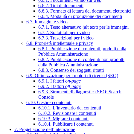
6.6.1. I documenti vanno sul web
6.6.2. Tipi di documenti
6.6.3. Formato di lettura dei documenti elettronici
6.6.4. Modalità di produzione dei documenti
6.7. Immagini e video
6.7.1. Testo alternativo (alt text) per le immagini
6.7.2. Sottotitoli per i video
6.7.3. Trascrizioni per i video
6.8. Proprietà intellettuale e privacy
6.8.1. Pubblicazione di contenuti prodotti dalla
Pubblica Amministrazione
6.8.2. Pubblicazione di contenuti non prodotti
dalla Pubblica Amministrazione
6.8.3. Consenso dei soggetti ritratti
6.9. Ottimizzazione per i motori di ricerca (SEO)
6.9.1. I fattori
on-page
6.9.2. I fattori
off-page
6.9.3. Strumenti di diagnostica SEO: Search
Console
6.10. Gestire i contenuti
6.10.1. L’inventario dei contenuti
6.10.2. Revisionare i contenuti
6.10.3. Migrare i contenuti
6.10.4. Pubblicare i contenuti
7. Progettazione dell’interazione