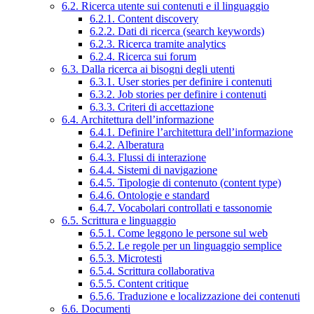
6.2. Ricerca utente sui contenuti e il linguaggio
6.2.1. Content discovery
6.2.2. Dati di ricerca (search keywords)
6.2.3. Ricerca tramite analytics
6.2.4. Ricerca sui forum
6.3. Dalla ricerca ai bisogni degli utenti
6.3.1. User stories per definire i contenuti
6.3.2. Job stories per definire i contenuti
6.3.3. Criteri di accettazione
6.4. Architettura dell’informazione
6.4.1. Definire l’architettura dell’informazione
6.4.2. Alberatura
6.4.3. Flussi di interazione
6.4.4. Sistemi di navigazione
6.4.5. Tipologie di contenuto (content type)
6.4.6. Ontologie e standard
6.4.7. Vocabolari controllati e tassonomie
6.5. Scrittura e linguaggio
6.5.1. Come leggono le persone sul web
6.5.2. Le regole per un linguaggio semplice
6.5.3. Microtesti
6.5.4. Scrittura collaborativa
6.5.5. Content critique
6.5.6. Traduzione e localizzazione dei contenuti
6.6. Documenti