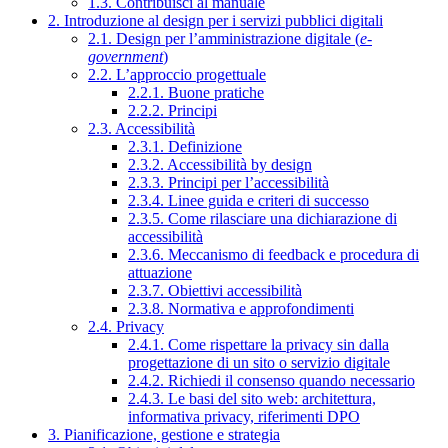
1.3. Contribuisci al manuale
2. Introduzione al design per i servizi pubblici digitali
2.1. Design per l’amministrazione digitale (
e-
government
)
2.2. L’approccio progettuale
2.2.1. Buone pratiche
2.2.2. Principi
2.3. Accessibilità
2.3.1. Definizione
2.3.2. Accessibilità by design
2.3.3. Principi per l’accessibilità
2.3.4. Linee guida e criteri di successo
2.3.5. Come rilasciare una dichiarazione di
accessibilità
2.3.6. Meccanismo di feedback e procedura di
attuazione
2.3.7. Obiettivi accessibilità
2.3.8. Normativa e approfondimenti
2.4. Privacy
2.4.1. Come rispettare la privacy sin dalla
progettazione di un sito o servizio digitale
2.4.2. Richiedi il consenso quando necessario
2.4.3. Le basi del sito web: architettura,
informativa privacy, riferimenti DPO
3. Pianificazione, gestione e strategia