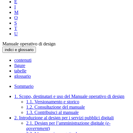
E
I
M
O
S
T
U
Manuale operativo di design
indici e glossario
contenuti
figure
tabelle
glossario
Sommario
1. Scopo, destinatari e uso del Manuale operativo di design
1.1. Versionamento e storico
1.2. Consultazione del manuale
1.3. Contribuisci al manuale
2. Introduzione al design per i servizi pubblici digitali
2.1. Design per l’amministrazione digitale (
e-
government
)