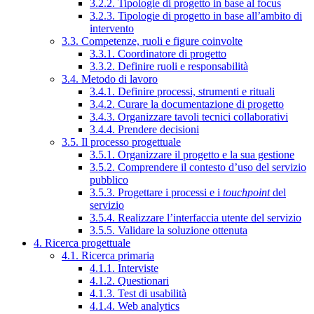
3.2.2. Tipologie di progetto in base al focus
3.2.3. Tipologie di progetto in base all’ambito di
intervento
3.3. Competenze, ruoli e figure coinvolte
3.3.1. Coordinatore di progetto
3.3.2. Definire ruoli e responsabilità
3.4. Metodo di lavoro
3.4.1. Definire processi, strumenti e rituali
3.4.2. Curare la documentazione di progetto
3.4.3. Organizzare tavoli tecnici collaborativi
3.4.4. Prendere decisioni
3.5. Il processo progettuale
3.5.1. Organizzare il progetto e la sua gestione
3.5.2. Comprendere il contesto d’uso del servizio
pubblico
3.5.3. Progettare i processi e i
touchpoint
del
servizio
3.5.4. Realizzare l’interfaccia utente del servizio
3.5.5. Validare la soluzione ottenuta
4. Ricerca progettuale
4.1. Ricerca primaria
4.1.1. Interviste
4.1.2. Questionari
4.1.3. Test di usabilità
4.1.4. Web analytics