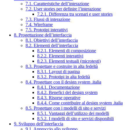
7.1. Caratteristiche dell’interazione
7.2. User stories per definire l’interazione
7.2.1. Differenza tra scenari e user stories
7.3. Flussi di interazione
7.4. Wireframe
7.5. Prototipi interattivi
8. Progettazione dell’interfaccia
8.1. Obiettivi dell’interfaccia
8.2. Elementi dell’interfaccia
8.2.1. Elementi di composizione
8.2.2. Elementi interattivi
8.2.3. Elementi testuali (microtesti)
8.3. Progettare e costruire in alta fedeltà
8.3.1. Layout di pagina
8.3.2. Prototipi in alta fedeltà
8.4. Progettare con il design system .italia
8.4.1. Documentazione
8.4.2. Benefici del design system
8.4.3. Risorse operative
8.4.4. Come contribuire al design system .italia
8.5. Progettare con i modelli di sito e servizi
8.5.1. Vantaggi dell’utilizzo dei modelli
8.5.2. I modelli di sito e servizi disponibili
9. Sviluppo dell’interfaccia
9.1. Approccio allo sviluppo