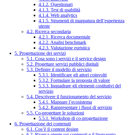
4.1.2. Questionari
4.1.3. Test di usabilità
4.1.4. Web analytics
4.1.5. Strumenti di mappatura dell’esperienza
utente
4.2. Ricerca secondaria
4.2.1. Ricerca documentale
4.2.2. Analisi benchmark
4.2.3. Valutazione euristica
5. Progettazione dei servizi
5.1. Cosa sono i servizi e il service design
5.2. Progettare servizi pubblici digitali
5.3. Definire il modello di servizio
5.3.1. Identificare gli attori coinvolti
5.3.2. Formulare la proposta di valore
5.3.3. Inquadrare gli elementi costitutivi del
servizio
5.4. Descrivere il funzionamento del servizio
5.4.1. Mappare l’ecosistema
5.4.2. Rappresentare i flussi di servizio
5.5. Co-progettare le soluzioni
5.5.1. Workshop di co-progettazione
6. Progettazione dei contenuti
6.1. Cos’è il content design
6.2. Ricerca utente sui contenuti e il linguaggio