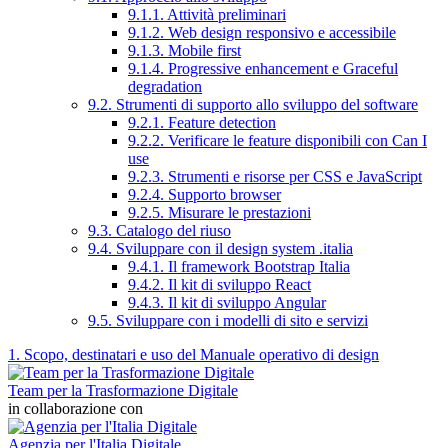
9.1.1. Attività preliminari
9.1.2. Web design responsivo e accessibile
9.1.3. Mobile first
9.1.4. Progressive enhancement e Graceful
degradation
9.2. Strumenti di supporto allo sviluppo del software
9.2.1. Feature detection
9.2.2. Verificare le feature disponibili con Can I
use
9.2.3. Strumenti e risorse per CSS e JavaScript
9.2.4. Supporto browser
9.2.5. Misurare le prestazioni
9.3. Catalogo del riuso
9.4. Sviluppare con il design system .italia
9.4.1. Il framework Bootstrap Italia
9.4.2. Il kit di sviluppo React
9.4.3. Il kit di sviluppo Angular
9.5. Sviluppare con i modelli di sito e servizi
1. Scopo, destinatari e uso del Manuale operativo di design
Team per la Trasformazione Digitale
in collaborazione con
Agenzia per l'Italia Digitale