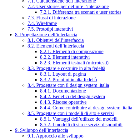
7.1. Caratteristiche dell’interazione
7.2. User stories per definire l’interazione
7.2.1. Differenza tra scenari e user stories
7.3. Flussi di interazione
7.4. Wireframe
7.5. Prototipi interattivi
8. Progettazione dell’interfaccia
8.1. Obiettivi dell’interfaccia
8.2. Elementi dell’interfaccia
8.2.1. Elementi di composizione
8.2.2. Elementi interattivi
8.2.3. Elementi testuali (microtesti)
8.3. Progettare e costruire in alta fedeltà
8.3.1. Layout di pagina
8.3.2. Prototipi in alta fedeltà
8.4. Progettare con il design system .italia
8.4.1. Documentazione
8.4.2. Benefici del design system
8.4.3. Risorse operative
8.4.4. Come contribuire al design system .italia
8.5. Progettare con i modelli di sito e servizi
8.5.1. Vantaggi dell’utilizzo dei modelli
8.5.2. I modelli di sito e servizi disponibili
9. Sviluppo dell’interfaccia
9.1. Approccio allo sviluppo