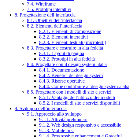
7.4. Wireframe
7.5. Prototipi interattivi
8. Progettazione dell’interfaccia
8.1. Obiettivi dell’interfaccia
8.2. Elementi dell’interfaccia
8.2.1. Elementi di composizione
8.2.2. Elementi interattivi
8.2.3. Elementi testuali (microtesti)
8.3. Progettare e costruire in alta fedeltà
8.3.1. Layout di pagina
8.3.2. Prototipi in alta fedeltà
8.4. Progettare con il design system .italia
8.4.1. Documentazione
8.4.2. Benefici del design system
8.4.3. Risorse operative
8.4.4. Come contribuire al design system .italia
8.5. Progettare con i modelli di sito e servizi
8.5.1. Vantaggi dell’utilizzo dei modelli
8.5.2. I modelli di sito e servizi disponibili
9. Sviluppo dell’interfaccia
9.1. Approccio allo sviluppo
9.1.1. Attività preliminari
9.1.2. Web design responsivo e accessibile
9.1.3. Mobile first
9.1.4. Progressive enhancement e Graceful