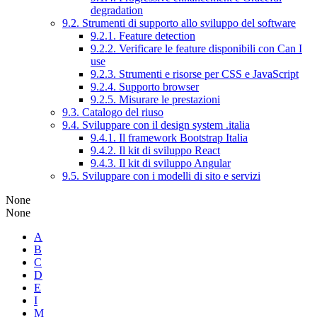
degradation
9.2. Strumenti di supporto allo sviluppo del software
9.2.1. Feature detection
9.2.2. Verificare le feature disponibili con Can I
use
9.2.3. Strumenti e risorse per CSS e JavaScript
9.2.4. Supporto browser
9.2.5. Misurare le prestazioni
9.3. Catalogo del riuso
9.4. Sviluppare con il design system .italia
9.4.1. Il framework Bootstrap Italia
9.4.2. Il kit di sviluppo React
9.4.3. Il kit di sviluppo Angular
9.5. Sviluppare con i modelli di sito e servizi
None
None
A
B
C
D
E
I
M