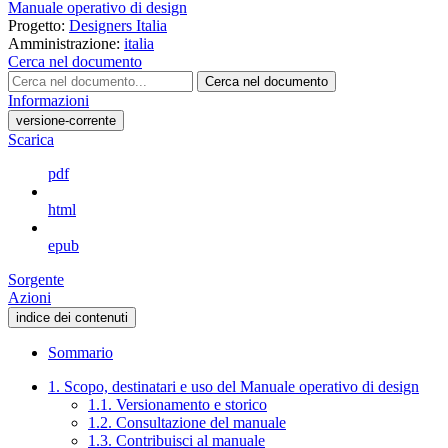
Manuale operativo di design
Progetto:
Designers Italia
Amministrazione:
italia
Cerca nel documento
Cerca nel documento
Informazioni
versione-corrente
Scarica
pdf
html
epub
Sorgente
Azioni
indice dei contenuti
Sommario
1. Scopo, destinatari e uso del Manuale operativo di design
1.1. Versionamento e storico
1.2. Consultazione del manuale
1.3. Contribuisci al manuale