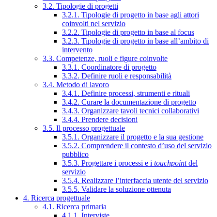
3.2. Tipologie di progetti
3.2.1. Tipologie di progetto in base agli attori
coinvolti nel servizio
3.2.2. Tipologie di progetto in base al focus
3.2.3. Tipologie di progetto in base all’ambito di
intervento
3.3. Competenze, ruoli e figure coinvolte
3.3.1. Coordinatore di progetto
3.3.2. Definire ruoli e responsabilità
3.4. Metodo di lavoro
3.4.1. Definire processi, strumenti e rituali
3.4.2. Curare la documentazione di progetto
3.4.3. Organizzare tavoli tecnici collaborativi
3.4.4. Prendere decisioni
3.5. Il processo progettuale
3.5.1. Organizzare il progetto e la sua gestione
3.5.2. Comprendere il contesto d’uso del servizio
pubblico
3.5.3. Progettare i processi e i
touchpoint
del
servizio
3.5.4. Realizzare l’interfaccia utente del servizio
3.5.5. Validare la soluzione ottenuta
4. Ricerca progettuale
4.1. Ricerca primaria
4.1.1. Interviste