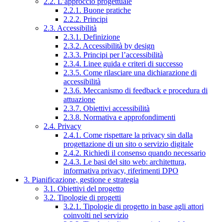
2.2. L’approccio progettuale
2.2.1. Buone pratiche
2.2.2. Principi
2.3. Accessibilità
2.3.1. Definizione
2.3.2. Accessibilità by design
2.3.3. Principi per l’accessibilità
2.3.4. Linee guida e criteri di successo
2.3.5. Come rilasciare una dichiarazione di
accessibilità
2.3.6. Meccanismo di feedback e procedura di
attuazione
2.3.7. Obiettivi accessibilità
2.3.8. Normativa e approfondimenti
2.4. Privacy
2.4.1. Come rispettare la privacy sin dalla
progettazione di un sito o servizio digitale
2.4.2. Richiedi il consenso quando necessario
2.4.3. Le basi del sito web: architettura,
informativa privacy, riferimenti DPO
3. Pianificazione, gestione e strategia
3.1. Obiettivi del progetto
3.2. Tipologie di progetti
3.2.1. Tipologie di progetto in base agli attori
coinvolti nel servizio