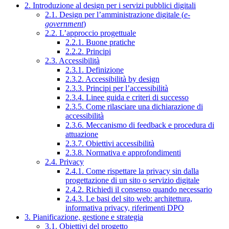
2. Introduzione al design per i servizi pubblici digitali
2.1. Design per l’amministrazione digitale (
e-
government
)
2.2. L’approccio progettuale
2.2.1. Buone pratiche
2.2.2. Principi
2.3. Accessibilità
2.3.1. Definizione
2.3.2. Accessibilità by design
2.3.3. Principi per l’accessibilità
2.3.4. Linee guida e criteri di successo
2.3.5. Come rilasciare una dichiarazione di
accessibilità
2.3.6. Meccanismo di feedback e procedura di
attuazione
2.3.7. Obiettivi accessibilità
2.3.8. Normativa e approfondimenti
2.4. Privacy
2.4.1. Come rispettare la privacy sin dalla
progettazione di un sito o servizio digitale
2.4.2. Richiedi il consenso quando necessario
2.4.3. Le basi del sito web: architettura,
informativa privacy, riferimenti DPO
3. Pianificazione, gestione e strategia
3.1. Obiettivi del progetto