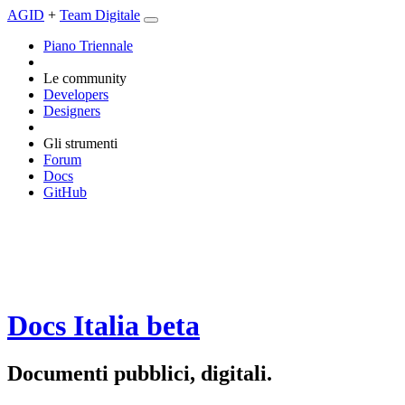
AGID
+
Team Digitale
Piano Triennale
Le community
Developers
Designers
Gli strumenti
Forum
Docs
GitHub
Docs Italia
beta
Documenti pubblici, digitali.