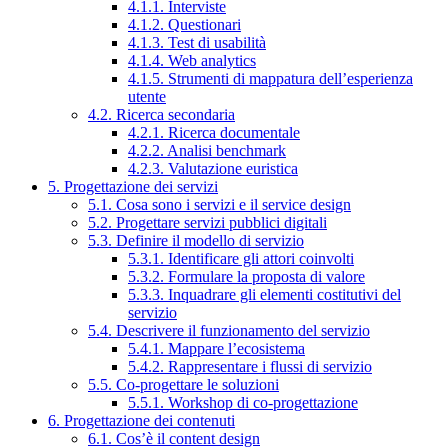
4.1.1. Interviste
4.1.2. Questionari
4.1.3. Test di usabilità
4.1.4. Web analytics
4.1.5. Strumenti di mappatura dell’esperienza
utente
4.2. Ricerca secondaria
4.2.1. Ricerca documentale
4.2.2. Analisi benchmark
4.2.3. Valutazione euristica
5. Progettazione dei servizi
5.1. Cosa sono i servizi e il service design
5.2. Progettare servizi pubblici digitali
5.3. Definire il modello di servizio
5.3.1. Identificare gli attori coinvolti
5.3.2. Formulare la proposta di valore
5.3.3. Inquadrare gli elementi costitutivi del
servizio
5.4. Descrivere il funzionamento del servizio
5.4.1. Mappare l’ecosistema
5.4.2. Rappresentare i flussi di servizio
5.5. Co-progettare le soluzioni
5.5.1. Workshop di co-progettazione
6. Progettazione dei contenuti
6.1. Cos’è il content design