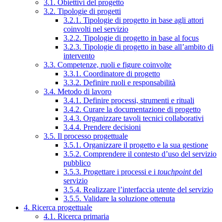
3.1. Obiettivi del progetto
3.2. Tipologie di progetti
3.2.1. Tipologie di progetto in base agli attori
coinvolti nel servizio
3.2.2. Tipologie di progetto in base al focus
3.2.3. Tipologie di progetto in base all’ambito di
intervento
3.3. Competenze, ruoli e figure coinvolte
3.3.1. Coordinatore di progetto
3.3.2. Definire ruoli e responsabilità
3.4. Metodo di lavoro
3.4.1. Definire processi, strumenti e rituali
3.4.2. Curare la documentazione di progetto
3.4.3. Organizzare tavoli tecnici collaborativi
3.4.4. Prendere decisioni
3.5. Il processo progettuale
3.5.1. Organizzare il progetto e la sua gestione
3.5.2. Comprendere il contesto d’uso del servizio
pubblico
3.5.3. Progettare i processi e i
touchpoint
del
servizio
3.5.4. Realizzare l’interfaccia utente del servizio
3.5.5. Validare la soluzione ottenuta
4. Ricerca progettuale
4.1. Ricerca primaria