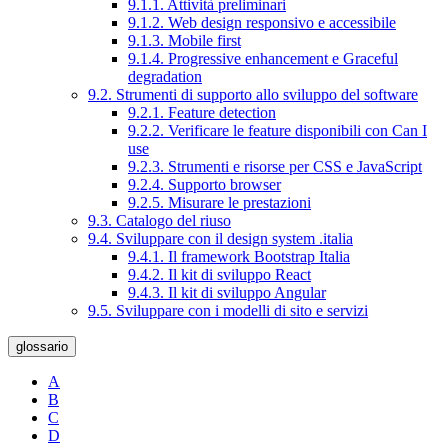
9.1.1. Attività preliminari
9.1.2. Web design responsivo e accessibile
9.1.3. Mobile first
9.1.4. Progressive enhancement e Graceful
degradation
9.2. Strumenti di supporto allo sviluppo del software
9.2.1. Feature detection
9.2.2. Verificare le feature disponibili con Can I
use
9.2.3. Strumenti e risorse per CSS e JavaScript
9.2.4. Supporto browser
9.2.5. Misurare le prestazioni
9.3. Catalogo del riuso
9.4. Sviluppare con il design system .italia
9.4.1. Il framework Bootstrap Italia
9.4.2. Il kit di sviluppo React
9.4.3. Il kit di sviluppo Angular
9.5. Sviluppare con i modelli di sito e servizi
glossario
A
B
C
D