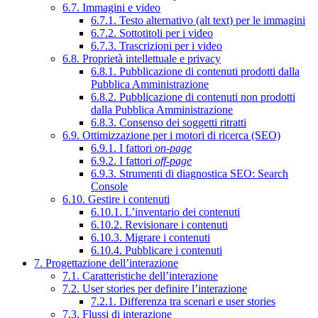
6.7. Immagini e video
6.7.1. Testo alternativo (alt text) per le immagini
6.7.2. Sottotitoli per i video
6.7.3. Trascrizioni per i video
6.8. Proprietà intellettuale e privacy
6.8.1. Pubblicazione di contenuti prodotti dalla
Pubblica Amministrazione
6.8.2. Pubblicazione di contenuti non prodotti
dalla Pubblica Amministrazione
6.8.3. Consenso dei soggetti ritratti
6.9. Ottimizzazione per i motori di ricerca (SEO)
6.9.1. I fattori
on-page
6.9.2. I fattori
off-page
6.9.3. Strumenti di diagnostica SEO: Search
Console
6.10. Gestire i contenuti
6.10.1. L’inventario dei contenuti
6.10.2. Revisionare i contenuti
6.10.3. Migrare i contenuti
6.10.4. Pubblicare i contenuti
7. Progettazione dell’interazione
7.1. Caratteristiche dell’interazione
7.2. User stories per definire l’interazione
7.2.1. Differenza tra scenari e user stories
7.3. Flussi di interazione